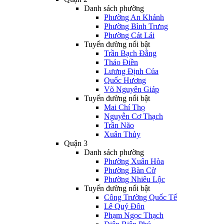
Danh sách phường
Phường An Khánh
Phường Bình Trưng
Phường Cát Lái
Tuyến đường nổi bật
Trần Bạch Đằng
Thảo Điền
Lương Định Của
Quốc Hương
Võ Nguyên Giáp
Tuyến đường nổi bật
Mai Chí Thọ
Nguyễn Cơ Thạch
Trần Não
Xuân Thủy
Quận 3
Danh sách phường
Phường Xuân Hòa
Phường Bàn Cờ
Phường Nhiêu Lộc
Tuyến đường nổi bật
Công Trường Quốc Tế
Lê Quý Đôn
Phạm Ngọc Thạch