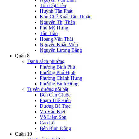
Tôn Dật Tiên
Huỳnh Tấn Phát
Khu Chế Xuất Tân Thuận
Nguyễn Thị Thập
Phú Mỹ Hưng
Tân Trào
Hoàng Văn Thái
Nguyễn Khắc Viện
Nguyễn Lương Bằng
Quận 8
Danh sách phường
Phường Bình Phú
Phường Phú Định
Phường Chánh Hưng
Phường Bình Đông
Tuyến đường nổi bật
Bến Cần Giuộc
Phạm Thế Hiển
Dương Bá Trạc
Võ Văn Kiệt
Võ Liêm Sơn
Cao Lỗ
Bến Bình Đông
Quận 10