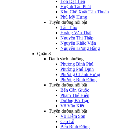
Tôn Dật Tiên
Huỳnh Tấn Phát
Khu Chế Xuất Tân Thuận
Phú Mỹ Hưng
Tuyến đường nổi bật
Tân Trào
Hoàng Văn Thái
Nguyễn Thị Thập
Nguyễn Khắc Viện
Nguyễn Lương Bằng
Quận 8
Danh sách phường
Phường Bình Phú
Phường Phú Định
Phường Chánh Hưng
Phường Bình Đông
Tuyến đường nổi bật
Bến Cần Giuộc
Phạm Thế Hiển
Dương Bá Trạc
Võ Văn Kiệt
Tuyến đường nổi bật
Võ Liêm Sơn
Cao Lỗ
Bến Bình Đông