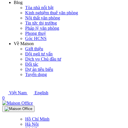
Blog
Tòa nhà nổi bật
Kinh nghiệm thuê văn phòng
Nội thất văn phòng
Tin tức thị trường
Pháp lý văn phòng
Phong thuỷ
Góc HCNS
Về Maison
Giới thiệu
Đội ngũ tư vấn
Dịch vụ Chủ đầu tư
Đối tác
Dự án tiêu biểu
Tuyển dụng
Việt Nam
English
0
Hồ Chí Minh
Hà Nội