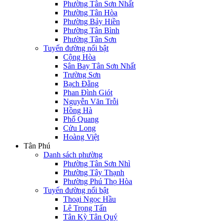
Phường Tân Sơn Nhất
Phường Tân Hòa
Phường Bảy Hiền
Phường Tân Bình
Phường Tân Sơn
Tuyến đường nổi bật
Cộng Hòa
Sân Bay Tân Sơn Nhất
Trường Sơn
Bạch Đằng
Phan Đình Giót
Nguyễn Văn Trỗi
Hồng Hà
Phổ Quang
Cửu Long
Hoàng Việt
Tân Phú
Danh sách phường
Phường Tân Sơn Nhì
Phường Tây Thạnh
Phường Phú Thọ Hòa
Tuyến đường nổi bật
Thoại Ngọc Hầu
Lê Trọng Tấn
Tân Kỳ Tân Quý