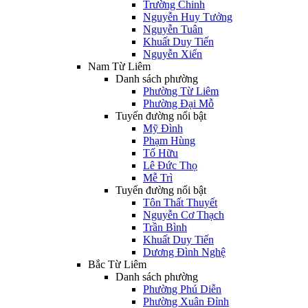
Trường Chinh
Nguyễn Huy Tưởng
Nguyễn Tuân
Khuất Duy Tiến
Nguyễn Xiển
Nam Từ Liêm
Danh sách phường
Phường Từ Liêm
Phường Đại Mỗ
Tuyến đường nổi bật
Mỹ Đình
Phạm Hùng
Tố Hữu
Lê Đức Thọ
Mễ Trì
Tuyến đường nổi bật
Tôn Thất Thuyết
Nguyễn Cơ Thạch
Trần Bình
Khuất Duy Tiến
Dương Đình Nghệ
Bắc Từ Liêm
Danh sách phường
Phường Phú Diễn
Phường Xuân Đỉnh