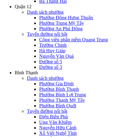
Ba Tháng Hai
Quận 12
Danh sách phường
Phường Đông Hưng Thuận
Phường Trung Mỹ Tây
Phường An Phú Đông
Tuyến đường nổi bật
Công viên phần mềm Quang Trung
Trường Chinh
Hà Huy Giáp
Nguyễn Văn Quá
Đường số 5
Đường số 3
Bình Thạnh
Danh sách phường
Phường Gia Định
Phường Bình Thạnh
Phường Bình Lợi Trung
Phường Thạnh Mỹ Tây
Phường Bình Quới
Tuyến đường nổi bật
Điện Biên Phủ
Ung Văn Khiêm
Nguyễn Hữu Cảnh
Xô Viết Nghệ Tĩnh