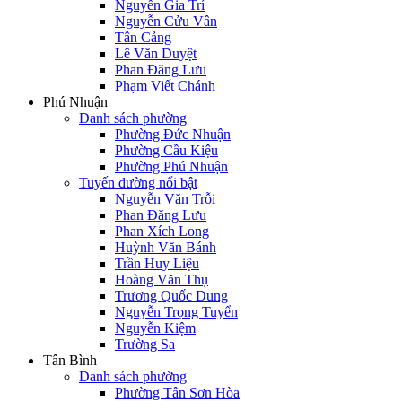
Nguyễn Gia Trí
Nguyễn Cửu Vân
Tân Cảng
Lê Văn Duyệt
Phan Đăng Lưu
Phạm Viết Chánh
Phú Nhuận
Danh sách phường
Phường Đức Nhuận
Phường Cầu Kiệu
Phường Phú Nhuận
Tuyến đường nổi bật
Nguyễn Văn Trỗi
Phan Đăng Lưu
Phan Xích Long
Huỳnh Văn Bánh
Trần Huy Liệu
Hoàng Văn Thụ
Trương Quốc Dung
Nguyễn Trọng Tuyển
Nguyễn Kiệm
Trường Sa
Tân Bình
Danh sách phường
Phường Tân Sơn Hòa