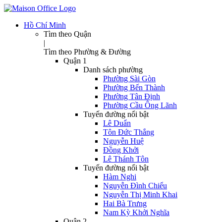
Hồ Chí Minh
Tìm theo Quận
|
Tìm theo Phường & Đường
Quận 1
Danh sách phường
Phường Sài Gòn
Phường Bến Thành
Phường Tân Định
Phường Cầu Ông Lãnh
Tuyến đường nổi bật
Lê Duẩn
Tôn Đức Thắng
Nguyễn Huệ
Đồng Khởi
Lê Thánh Tôn
Tuyến đường nổi bật
Hàm Nghi
Nguyễn Đình Chiểu
Nguyễn Thị Minh Khai
Hai Bà Trưng
Nam Kỳ Khởi Nghĩa
Quận 2