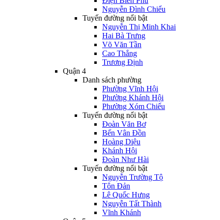
Điện Biên Phủ
Nguyễn Đình Chiểu
Tuyến đường nổi bật
Nguyễn Thị Minh Khai
Hai Bà Trưng
Võ Văn Tần
Cao Thắng
Trương Định
Quận 4
Danh sách phường
Phường Vĩnh Hội
Phường Khánh Hội
Phường Xóm Chiếu
Tuyến đường nổi bật
Đoàn Văn Bơ
Bến Vân Đồn
Hoàng Diệu
Khánh Hội
Đoàn Như Hài
Tuyến đường nổi bật
Nguyễn Trường Tộ
Tôn Đản
Lê Quốc Hưng
Nguyễn Tất Thành
Vĩnh Khánh