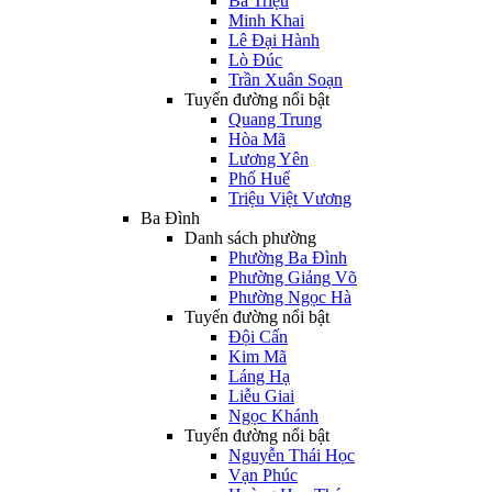
Bà Triệu
Minh Khai
Lê Đại Hành
Lò Đúc
Trần Xuân Soạn
Tuyến đường nổi bật
Quang Trung
Hòa Mã
Lương Yên
Phố Huế
Triệu Việt Vương
Ba Đình
Danh sách phường
Phường Ba Đình
Phường Giảng Võ
Phường Ngọc Hà
Tuyến đường nổi bật
Đội Cấn
Kim Mã
Láng Hạ
Liễu Giai
Ngọc Khánh
Tuyến đường nổi bật
Nguyễn Thái Học
Vạn Phúc