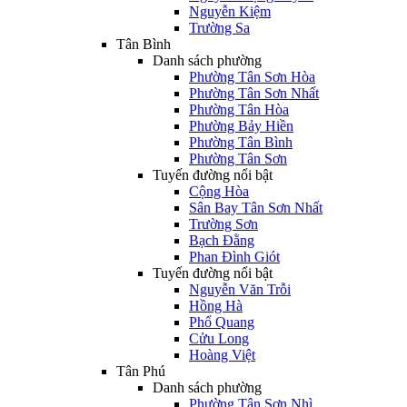
Nguyễn Kiệm
Trường Sa
Tân Bình
Danh sách phường
Phường Tân Sơn Hòa
Phường Tân Sơn Nhất
Phường Tân Hòa
Phường Bảy Hiền
Phường Tân Bình
Phường Tân Sơn
Tuyến đường nổi bật
Cộng Hòa
Sân Bay Tân Sơn Nhất
Trường Sơn
Bạch Đằng
Phan Đình Giót
Tuyến đường nổi bật
Nguyễn Văn Trỗi
Hồng Hà
Phổ Quang
Cửu Long
Hoàng Việt
Tân Phú
Danh sách phường
Phường Tân Sơn Nhì