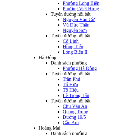
Phường Long Biên
Phường Việt Hưng
Tuyến đường nổi bật
Nguyễn Văn Cừ
Vũ Đức Thận
Nguyễn Sơn
Tuyến đường nổi bật
Cổ Linh
Hồng Tiến
Long Biên II
Hà Đông
Danh sách phường
Phường Hà Đông
Tuyến đường nổi bật
Trần Phú
Tố Hữu
Tô Hiệu
Lê Trọng Tấn
Tuyến đường nổi bật
Chu Văn An
Quang Trung
Đường 19/5
Cầu Am
Hoàng Mai
Danh sách phường