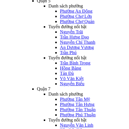
Quận 5
Danh sách phường
Phường An Đông
Phường Chợ Lớn
Phường Chợ Quán
Tuyến đường nổi bật
Nguyễn Trãi
Trần Hưng Đạo
Nguyễn Chí Thanh
An Dương Vương
Trần Phú
Tuyến đường nổi bật
Trần Bình Trọng
Hồng Bàng
Tản Đà
Võ Văn Kiệt
Nguyễn Biểu
Quận 7
Danh sách phường
Phường Tân Mỹ
Phường Tân Hưng
Phường Tân Thuận
Phường Phú Thuận
Tuyến đường nổi bật
Nguyễn Văn Linh