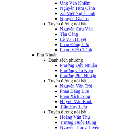
Ung Văn Khiêm
Nguyễn Hữu Cảnh
Xô Viết Nghệ Tĩnh
Nguyễn Gia Trí
Tuyến đường nổi bật
Nguyễn Cửu Vân
Tân Cảng
Lê Văn Duyệt
Phan Đăng Lưu
Phạm Viết Chánh
Phú Nhuận
Danh sách phường
Phường Đức Nhuận
Phường Cầu Kiệu
Phường Phú Nhuận
Tuyến đường nổi bật
Nguyễn Văn Trỗi
Phan Đăng Lưu
Phan Xích Long
Huỳnh Văn Bánh
Trần Huy Liệu
Tuyến đường nổi bật
Hoàng Văn Thụ
Trương Quốc Dung
Nguyễn Trọng Tuyển