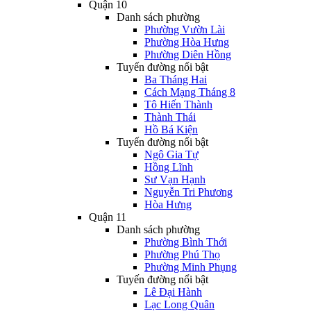
Quận 10
Danh sách phường
Phường Vườn Lài
Phường Hòa Hưng
Phường Diên Hồng
Tuyến đường nổi bật
Ba Tháng Hai
Cách Mạng Tháng 8
Tô Hiến Thành
Thành Thái
Hồ Bá Kiện
Tuyến đường nổi bật
Ngô Gia Tự
Hồng Lĩnh
Sư Vạn Hạnh
Nguyễn Tri Phương
Hòa Hưng
Quận 11
Danh sách phường
Phường Bình Thới
Phường Phú Thọ
Phường Minh Phụng
Tuyến đường nổi bật
Lê Đại Hành
Lạc Long Quân