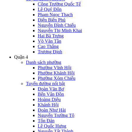
Công Trường Quốc Tế
Lê Quý Đôn
Phạm Ngọc Thạch
Điện Biên Phủ
Nguyễn Đình Chiểu
Nguyễn Thị Minh Khai
Hai Bà Trưng
Võ Văn Tần
Cao Thắng
Trương Định
Quận 4
Danh sách phường
Phường Vĩnh Hội
Phường Khánh Hội
Phường Xóm Chiếu
Tuyến đường nổi bật
Đoàn Văn Bơ
Bến Vân Đồn
Hoàng Diệu
Khánh Hội
Đoàn Như Hài
Nguyễn Trường Tộ
Tôn Đản
Lê Quốc Hưng
Nguyễn Tất Thành