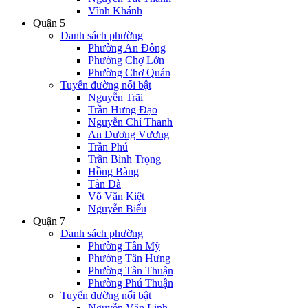
Vĩnh Khánh
Quận 5
Danh sách phường
Phường An Đông
Phường Chợ Lớn
Phường Chợ Quán
Tuyến đường nổi bật
Nguyễn Trãi
Trần Hưng Đạo
Nguyễn Chí Thanh
An Dương Vương
Trần Phú
Trần Bình Trọng
Hồng Bàng
Tản Đà
Võ Văn Kiệt
Nguyễn Biểu
Quận 7
Danh sách phường
Phường Tân Mỹ
Phường Tân Hưng
Phường Tân Thuận
Phường Phú Thuận
Tuyến đường nổi bật
Nguyễn Văn Linh