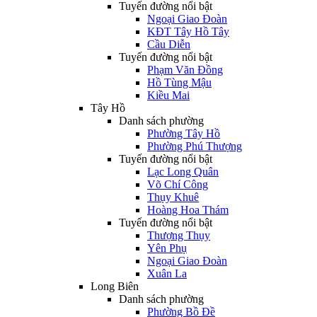
Tuyến đường nổi bật
Ngoại Giao Đoàn
KĐT Tây Hồ Tây
Cầu Diễn
Tuyến đường nổi bật
Phạm Văn Đồng
Hồ Tùng Mậu
Kiều Mai
Tây Hồ
Danh sách phường
Phường Tây Hồ
Phường Phú Thượng
Tuyến đường nổi bật
Lạc Long Quân
Võ Chí Công
Thụy Khuê
Hoàng Hoa Thám
Tuyến đường nổi bật
Thượng Thụy
Yên Phụ
Ngoại Giao Đoàn
Xuân La
Long Biên
Danh sách phường
Phường Bồ Đề