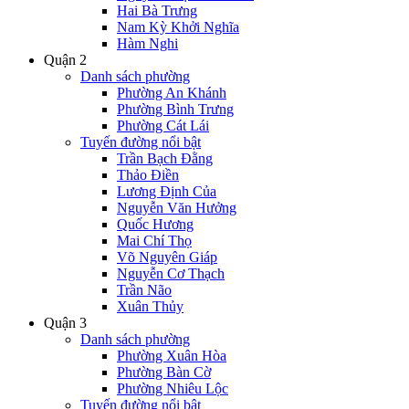
Hai Bà Trưng
Nam Kỳ Khởi Nghĩa
Hàm Nghi
Quận 2
Danh sách phường
Phường An Khánh
Phường Bình Trưng
Phường Cát Lái
Tuyến đường nổi bật
Trần Bạch Đằng
Thảo Điền
Lương Định Của
Nguyễn Văn Hưởng
Quốc Hương
Mai Chí Thọ
Võ Nguyên Giáp
Nguyễn Cơ Thạch
Trần Não
Xuân Thủy
Quận 3
Danh sách phường
Phường Xuân Hòa
Phường Bàn Cờ
Phường Nhiêu Lộc
Tuyến đường nổi bật