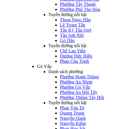
Phường Tây Thạnh
Phường Phú Thọ Hòa
Tuyến đường nổi bật
Thoại Ngọc Hầu
Lê Trọng Tấn
Tân Kỳ Tân Quý
Tân Sơn Nhì
Gò Dầu
Tuyến đường nổi bật
Chế Lan Viên
Dương Đức Hiền
Phan Chu Trinh
Gò Vấp
Danh sách phường
Phường Hạnh Thông
Phường An Nhơn
Phường Gò Vấp
Phường An Hội Tây
Phường Thông Tây Hội
Tuyến đường nổi bật
Phan Văn Trị
Quang Trung
Nguyễn Oanh
Nguyễn Kiệm
Phan Huy Ích