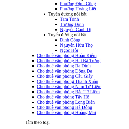
Phường Định Công
Phường Hoàng Liệt
Tuyến đường nổi bật
Tam Trinh
Trương Định
Nguyễn Cảnh Dị
Tuyến đường nổi bật
Định Công
Nguyễn Hữu Thọ
Ngọc Hồi
Cho thuê văn phòng Hoàn Kiếm
Cho thuê văn phòng Hai Bà Trưng
Cho thuê văn phòng Ba Đình
Cho thuê văn phòng Đống Đa
Cho thuê văn phòng Cầu Giấy
Cho thuê văn phòng Thanh Xuân
Cho thuê văn phòng Nam Từ Liêm
Cho thuê văn phòng Bắc Từ Liêm
Cho thuê văn phòng Tây Hồ
Cho thuê văn phòng Long Biên
Cho thuê văn phòng Hà Đông
Cho thuê văn phòng Hoàng Mai
Tìm theo loại