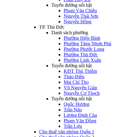
Tuyến đường nổi bật
Phạm Văn Chiêu
Nguyễn Thái Sơn
Nguyên Hồng
TP. Thủ Đức
Danh sách phường
Phường Hiệp Bình
Phường Tăng Nhơn Phú
Phường Phước Long
Phường Thủ Đức
Phường Linh Xuân
Tuyến đường nổi bật
KĐT Thủ Thiêm
Thảo Điền
Mai Chí Thọ
Võ Nguyên Giáp
Nguyễn Cơ Thạch
Tuyến đường nổi bật
Quốc Hương
Trần Não
Lương Định Của
Phạm Văn Đồng
Trần Lựu
Cho thuê văn phòng Quận 1