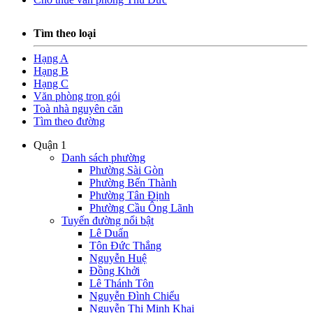
Tìm theo loại
Hạng A
Hạng B
Hạng C
Văn phòng trọn gói
Toà nhà nguyên căn
Tìm theo đường
Quận 1
Danh sách phường
Phường Sài Gòn
Phường Bến Thành
Phường Tân Định
Phường Cầu Ông Lãnh
Tuyến đường nổi bật
Lê Duẩn
Tôn Đức Thắng
Nguyễn Huệ
Đồng Khởi
Lê Thánh Tôn
Nguyễn Đình Chiểu
Nguyễn Thị Minh Khai