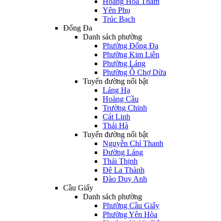
Hoàng Hoa Thám
Yên Phụ
Trúc Bạch
Đống Đa
Danh sách phường
Phường Đống Đa
Phường Kim Liên
Phường Láng
Phường Ô Chợ Dừa
Tuyến đường nổi bật
Láng Hạ
Hoàng Cầu
Trường Chinh
Cát Linh
Thái Hà
Tuyến đường nổi bật
Nguyễn Chí Thanh
Đường Láng
Thái Thịnh
Đê La Thành
Đào Duy Anh
Cầu Giấy
Danh sách phường
Phường Cầu Giấy
Phường Yên Hòa