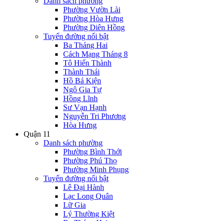
Danh sách phường
Phường Vườn Lài
Phường Hòa Hưng
Phường Diên Hồng
Tuyến đường nổi bật
Ba Tháng Hai
Cách Mạng Tháng 8
Tô Hiến Thành
Thành Thái
Hồ Bá Kiện
Ngô Gia Tự
Hồng Lĩnh
Sư Vạn Hạnh
Nguyễn Tri Phương
Hòa Hưng
Quận 11
Danh sách phường
Phường Bình Thới
Phường Phú Thọ
Phường Minh Phụng
Tuyến đường nổi bật
Lê Đại Hành
Lạc Long Quân
Lữ Gia
Lý Thường Kiệt