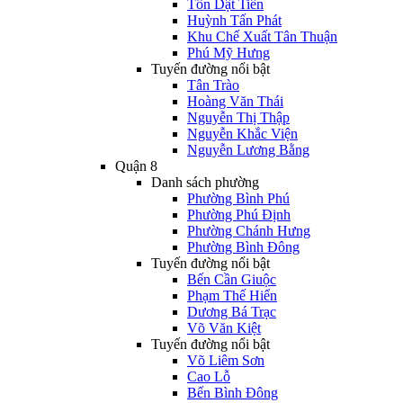
Tôn Dật Tiên
Huỳnh Tấn Phát
Khu Chế Xuất Tân Thuận
Phú Mỹ Hưng
Tuyến đường nổi bật
Tân Trào
Hoàng Văn Thái
Nguyễn Thị Thập
Nguyễn Khắc Viện
Nguyễn Lương Bằng
Quận 8
Danh sách phường
Phường Bình Phú
Phường Phú Định
Phường Chánh Hưng
Phường Bình Đông
Tuyến đường nổi bật
Bến Cần Giuộc
Phạm Thế Hiển
Dương Bá Trạc
Võ Văn Kiệt
Tuyến đường nổi bật
Võ Liêm Sơn
Cao Lỗ
Bến Bình Đông