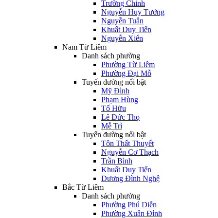
Trường Chinh
Nguyễn Huy Tưởng
Nguyễn Tuân
Khuất Duy Tiến
Nguyễn Xiển
Nam Từ Liêm
Danh sách phường
Phường Từ Liêm
Phường Đại Mỗ
Tuyến đường nổi bật
Mỹ Đình
Phạm Hùng
Tố Hữu
Lê Đức Thọ
Mễ Trì
Tuyến đường nổi bật
Tôn Thất Thuyết
Nguyễn Cơ Thạch
Trần Bình
Khuất Duy Tiến
Dương Đình Nghệ
Bắc Từ Liêm
Danh sách phường
Phường Phú Diễn
Phường Xuân Đỉnh