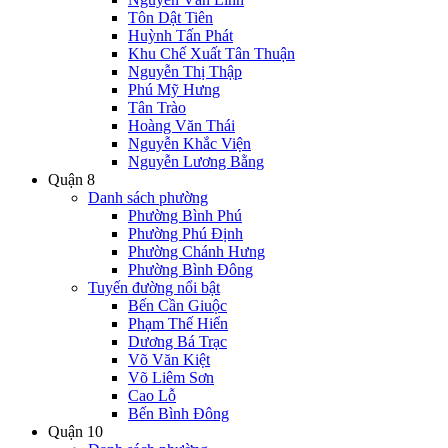
Tôn Dật Tiên
Huỳnh Tấn Phát
Khu Chế Xuất Tân Thuận
Nguyễn Thị Thập
Phú Mỹ Hưng
Tân Trào
Hoàng Văn Thái
Nguyễn Khắc Viện
Nguyễn Lương Bằng
Quận 8
Danh sách phường
Phường Bình Phú
Phường Phú Định
Phường Chánh Hưng
Phường Bình Đông
Tuyến đường nổi bật
Bến Cần Giuộc
Phạm Thế Hiển
Dương Bá Trạc
Võ Văn Kiệt
Võ Liêm Sơn
Cao Lỗ
Bến Bình Đông
Quận 10