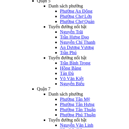
Quận 5
Danh sách phường
Phường An Đông
Phường Chợ Lớn
Phường Chợ Quán
Tuyến đường nổi bật
Nguyễn Trãi
Trần Hưng Đạo
Nguyễn Chí Thanh
An Dương Vương
Trần Phú
Tuyến đường nổi bật
Trần Bình Trọng
Hồng Bàng
Tản Đà
Võ Văn Kiệt
Nguyễn Biểu
Quận 7
Danh sách phường
Phường Tân Mỹ
Phường Tân Hưng
Phường Tân Thuận
Phường Phú Thuận
Tuyến đường nổi bật
Nguyễn Văn Linh