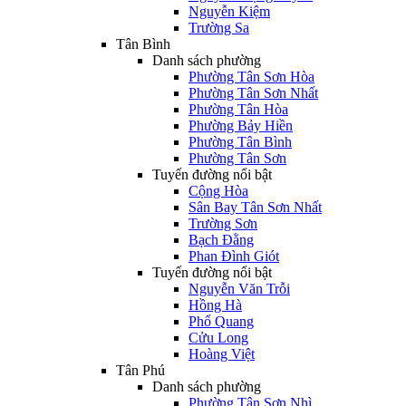
Nguyễn Kiệm
Trường Sa
Tân Bình
Danh sách phường
Phường Tân Sơn Hòa
Phường Tân Sơn Nhất
Phường Tân Hòa
Phường Bảy Hiền
Phường Tân Bình
Phường Tân Sơn
Tuyến đường nổi bật
Cộng Hòa
Sân Bay Tân Sơn Nhất
Trường Sơn
Bạch Đằng
Phan Đình Giót
Tuyến đường nổi bật
Nguyễn Văn Trỗi
Hồng Hà
Phổ Quang
Cửu Long
Hoàng Việt
Tân Phú
Danh sách phường
Phường Tân Sơn Nhì