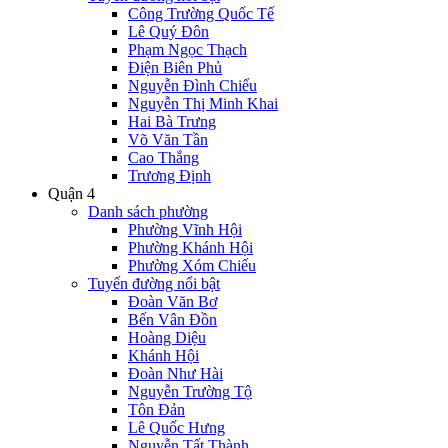
Công Trường Quốc Tế
Lê Quý Đôn
Phạm Ngọc Thạch
Điện Biên Phủ
Nguyễn Đình Chiểu
Nguyễn Thị Minh Khai
Hai Bà Trưng
Võ Văn Tần
Cao Thắng
Trương Định
Quận 4
Danh sách phường
Phường Vĩnh Hội
Phường Khánh Hội
Phường Xóm Chiếu
Tuyến đường nổi bật
Đoàn Văn Bơ
Bến Vân Đồn
Hoàng Diệu
Khánh Hội
Đoàn Như Hài
Nguyễn Trường Tộ
Tôn Đản
Lê Quốc Hưng
Nguyễn Tất Thành