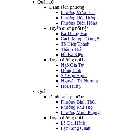
Quận 10
Danh sách phường
Phường Vườn Lài
Phường Hòa Hưng
Phường Diên Hồng
Tuyến đường nổi bật
Ba Tháng Hai
Cách Mạng Tháng 8
Tô Hiến Thành
Thành Thái
Hồ Bá Kiện
Tuyến đường nổi bật
Ngô Gia Tự
Hồng Lĩnh
Sư Vạn Hạnh
Nguyễn Tri Phương
Hòa Hưng
Quận 11
Danh sách phường
Phường Bình Thới
Phường Phú Thọ
Phường Minh Phụng
Tuyến đường nổi bật
Lê Đại Hành
Lạc Long Quân