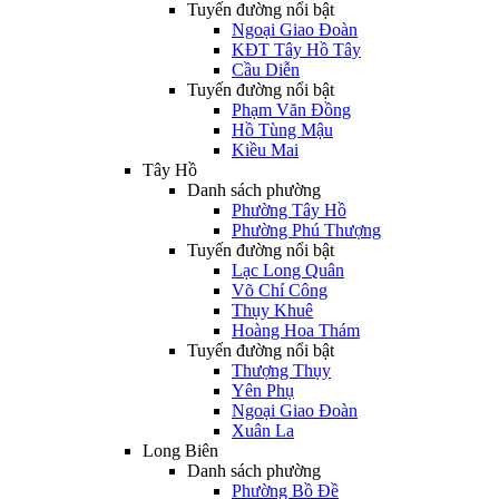
Tuyến đường nổi bật
Ngoại Giao Đoàn
KĐT Tây Hồ Tây
Cầu Diễn
Tuyến đường nổi bật
Phạm Văn Đồng
Hồ Tùng Mậu
Kiều Mai
Tây Hồ
Danh sách phường
Phường Tây Hồ
Phường Phú Thượng
Tuyến đường nổi bật
Lạc Long Quân
Võ Chí Công
Thụy Khuê
Hoàng Hoa Thám
Tuyến đường nổi bật
Thượng Thụy
Yên Phụ
Ngoại Giao Đoàn
Xuân La
Long Biên
Danh sách phường
Phường Bồ Đề