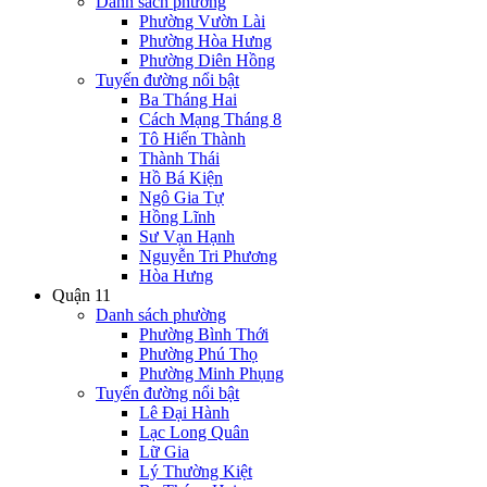
Danh sách phường
Phường Vườn Lài
Phường Hòa Hưng
Phường Diên Hồng
Tuyến đường nổi bật
Ba Tháng Hai
Cách Mạng Tháng 8
Tô Hiến Thành
Thành Thái
Hồ Bá Kiện
Ngô Gia Tự
Hồng Lĩnh
Sư Vạn Hạnh
Nguyễn Tri Phương
Hòa Hưng
Quận 11
Danh sách phường
Phường Bình Thới
Phường Phú Thọ
Phường Minh Phụng
Tuyến đường nổi bật
Lê Đại Hành
Lạc Long Quân
Lữ Gia
Lý Thường Kiệt