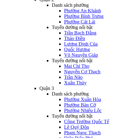
Danh sách phường
Phường An Khánh
Phường Bình Trưng
Phường Cát Lái
Tuyến đường nổi bật
Trần Bạch Đằng
Thảo Điền
Lương Định Của
Quốc Hương
Võ Nguyên Giáp
Tuyến đường nổi bật
Mai Chí Thọ
Nguyễn Cơ Thạch
Trần Não
Xuân Thủy
Quận 3
Danh sách phường
Phường Xuân Hòa
Phường Bàn Cờ
Phường Nhiêu Lộc
Tuyến đường nổi bật
Công Trường Quốc Tế
Lê Quý Đôn
Phạm Ngọc Thạch