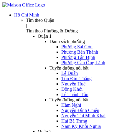
Hồ Chí Minh
Tìm theo Quận
|
Tìm theo Phường & Đường
Quận 1
Danh sách phường
Phường Sài Gòn
Phường Bến Thành
Phường Tân Định
Phường Cầu Ông Lãnh
Tuyến đường nổi bật
Lê Duẩn
Tôn Đức Thắng
Nguyễn Huệ
Đồng Khởi
Lê Thánh Tôn
Tuyến đường nổi bật
Hàm Nghi
Nguyễn Đình Chiểu
Nguyễn Thị Minh Khai
Hai Bà Trưng
Nam Kỳ Khởi Nghĩa
Quận 2