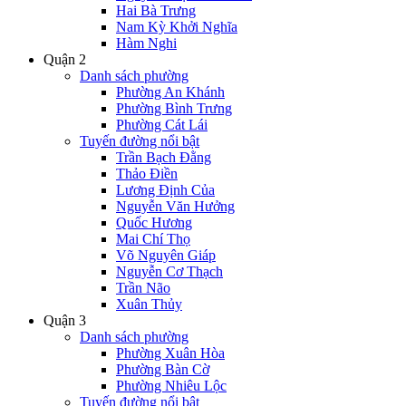
Hai Bà Trưng
Nam Kỳ Khởi Nghĩa
Hàm Nghi
Quận 2
Danh sách phường
Phường An Khánh
Phường Bình Trưng
Phường Cát Lái
Tuyến đường nổi bật
Trần Bạch Đằng
Thảo Điền
Lương Định Của
Nguyễn Văn Hưởng
Quốc Hương
Mai Chí Thọ
Võ Nguyên Giáp
Nguyễn Cơ Thạch
Trần Não
Xuân Thủy
Quận 3
Danh sách phường
Phường Xuân Hòa
Phường Bàn Cờ
Phường Nhiêu Lộc
Tuyến đường nổi bật