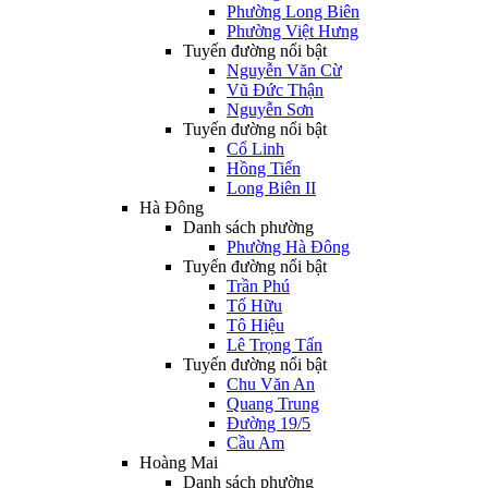
Phường Long Biên
Phường Việt Hưng
Tuyến đường nổi bật
Nguyễn Văn Cừ
Vũ Đức Thận
Nguyễn Sơn
Tuyến đường nổi bật
Cổ Linh
Hồng Tiến
Long Biên II
Hà Đông
Danh sách phường
Phường Hà Đông
Tuyến đường nổi bật
Trần Phú
Tố Hữu
Tô Hiệu
Lê Trọng Tấn
Tuyến đường nổi bật
Chu Văn An
Quang Trung
Đường 19/5
Cầu Am
Hoàng Mai
Danh sách phường