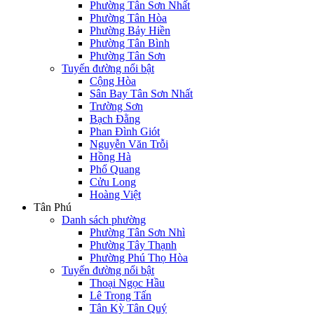
Phường Tân Sơn Nhất
Phường Tân Hòa
Phường Bảy Hiền
Phường Tân Bình
Phường Tân Sơn
Tuyến đường nổi bật
Cộng Hòa
Sân Bay Tân Sơn Nhất
Trường Sơn
Bạch Đằng
Phan Đình Giót
Nguyễn Văn Trỗi
Hồng Hà
Phổ Quang
Cửu Long
Hoàng Việt
Tân Phú
Danh sách phường
Phường Tân Sơn Nhì
Phường Tây Thạnh
Phường Phú Thọ Hòa
Tuyến đường nổi bật
Thoại Ngọc Hầu
Lê Trọng Tấn
Tân Kỳ Tân Quý