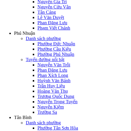
Nguyễn Gia Trí
Nguyễn Cửu Vân
Tân Cảng
Lê Văn Duyệt
Phan Đăng Lưu
Phạm Viết Chánh
Phú Nhuận
Danh sách phường
Phường Đức Nhuận
Phường Cầu Kiệu
Phường Phú Nhuận
Tuyến đường nổi bật
Nguyễn Văn Trỗi
Phan Đăng Lưu
Phan Xích Long
Huỳnh Văn Bánh
Trần Huy Liệu
Hoàng Văn Thụ
Trương Quốc Dung
Nguyễn Trọng Tuyển
Nguyễn Kiệm
Trường Sa
Tân Bình
Danh sách phường
Phường Tân Sơn Hòa