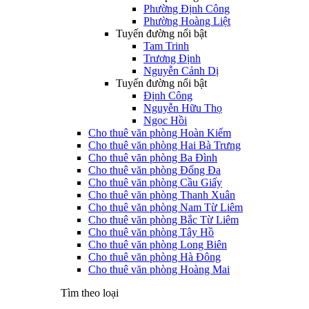
Phường Định Công
Phường Hoàng Liệt
Tuyến đường nổi bật
Tam Trinh
Trương Định
Nguyễn Cảnh Dị
Tuyến đường nổi bật
Định Công
Nguyễn Hữu Thọ
Ngọc Hồi
Cho thuê văn phòng Hoàn Kiếm
Cho thuê văn phòng Hai Bà Trưng
Cho thuê văn phòng Ba Đình
Cho thuê văn phòng Đống Đa
Cho thuê văn phòng Cầu Giấy
Cho thuê văn phòng Thanh Xuân
Cho thuê văn phòng Nam Từ Liêm
Cho thuê văn phòng Bắc Từ Liêm
Cho thuê văn phòng Tây Hồ
Cho thuê văn phòng Long Biên
Cho thuê văn phòng Hà Đông
Cho thuê văn phòng Hoàng Mai
Tìm theo loại