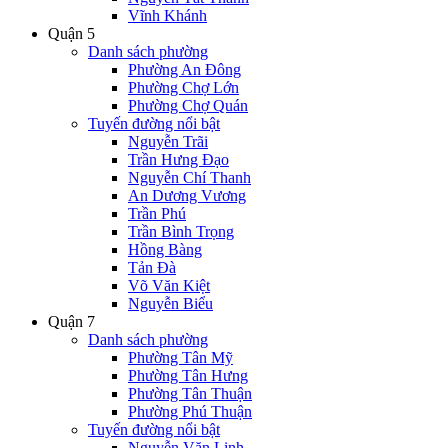
Vĩnh Khánh
Quận 5
Danh sách phường
Phường An Đông
Phường Chợ Lớn
Phường Chợ Quán
Tuyến đường nổi bật
Nguyễn Trãi
Trần Hưng Đạo
Nguyễn Chí Thanh
An Dương Vương
Trần Phú
Trần Bình Trọng
Hồng Bàng
Tản Đà
Võ Văn Kiệt
Nguyễn Biểu
Quận 7
Danh sách phường
Phường Tân Mỹ
Phường Tân Hưng
Phường Tân Thuận
Phường Phú Thuận
Tuyến đường nổi bật
Nguyễn Văn Linh