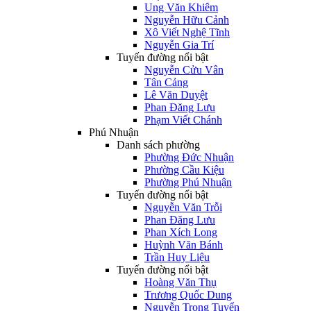
Ung Văn Khiêm
Nguyễn Hữu Cảnh
Xô Viết Nghệ Tĩnh
Nguyễn Gia Trí
Tuyến đường nổi bật
Nguyễn Cửu Vân
Tân Cảng
Lê Văn Duyệt
Phan Đăng Lưu
Phạm Viết Chánh
Phú Nhuận
Danh sách phường
Phường Đức Nhuận
Phường Cầu Kiệu
Phường Phú Nhuận
Tuyến đường nổi bật
Nguyễn Văn Trỗi
Phan Đăng Lưu
Phan Xích Long
Huỳnh Văn Bánh
Trần Huy Liệu
Tuyến đường nổi bật
Hoàng Văn Thụ
Trương Quốc Dung
Nguyễn Trọng Tuyển