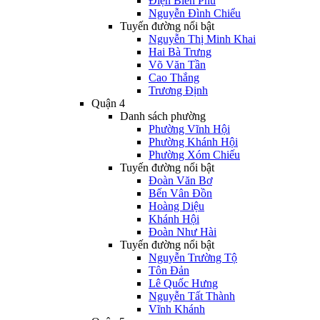
Điện Biên Phủ
Nguyễn Đình Chiểu
Tuyến đường nổi bật
Nguyễn Thị Minh Khai
Hai Bà Trưng
Võ Văn Tần
Cao Thắng
Trương Định
Quận 4
Danh sách phường
Phường Vĩnh Hội
Phường Khánh Hội
Phường Xóm Chiếu
Tuyến đường nổi bật
Đoàn Văn Bơ
Bến Vân Đồn
Hoàng Diệu
Khánh Hội
Đoàn Như Hài
Tuyến đường nổi bật
Nguyễn Trường Tộ
Tôn Đản
Lê Quốc Hưng
Nguyễn Tất Thành
Vĩnh Khánh