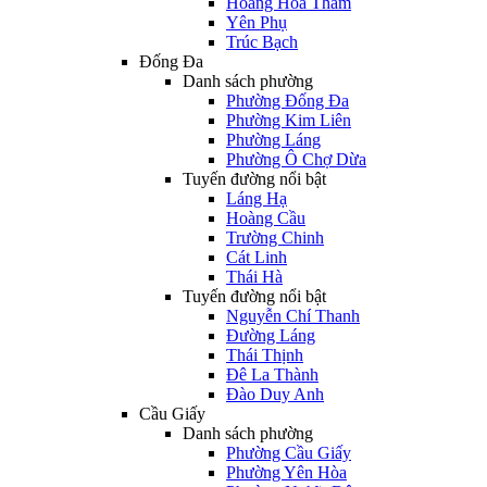
Hoàng Hoa Thám
Yên Phụ
Trúc Bạch
Đống Đa
Danh sách phường
Phường Đống Đa
Phường Kim Liên
Phường Láng
Phường Ô Chợ Dừa
Tuyến đường nổi bật
Láng Hạ
Hoàng Cầu
Trường Chinh
Cát Linh
Thái Hà
Tuyến đường nổi bật
Nguyễn Chí Thanh
Đường Láng
Thái Thịnh
Đê La Thành
Đào Duy Anh
Cầu Giấy
Danh sách phường
Phường Cầu Giấy
Phường Yên Hòa