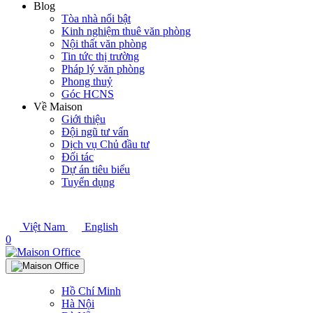
Blog
Tòa nhà nổi bật
Kinh nghiệm thuê văn phòng
Nội thất văn phòng
Tin tức thị trường
Pháp lý văn phòng
Phong thuỷ
Góc HCNS
Về Maison
Giới thiệu
Đội ngũ tư vấn
Dịch vụ Chủ đầu tư
Đối tác
Dự án tiêu biểu
Tuyển dụng
Việt Nam
English
0
Hồ Chí Minh
Hà Nội