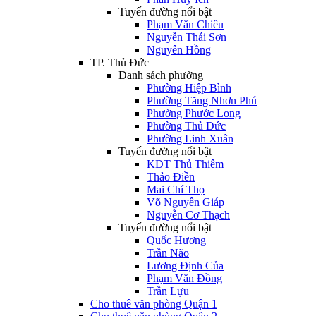
Tuyến đường nổi bật
Phạm Văn Chiêu
Nguyễn Thái Sơn
Nguyên Hồng
TP. Thủ Đức
Danh sách phường
Phường Hiệp Bình
Phường Tăng Nhơn Phú
Phường Phước Long
Phường Thủ Đức
Phường Linh Xuân
Tuyến đường nổi bật
KĐT Thủ Thiêm
Thảo Điền
Mai Chí Thọ
Võ Nguyên Giáp
Nguyễn Cơ Thạch
Tuyến đường nổi bật
Quốc Hương
Trần Não
Lương Định Của
Phạm Văn Đồng
Trần Lựu
Cho thuê văn phòng Quận 1