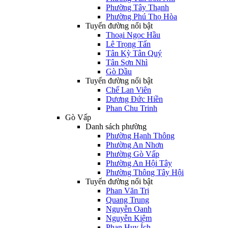
Phường Tây Thạnh
Phường Phú Thọ Hòa
Tuyến đường nổi bật
Thoại Ngọc Hầu
Lê Trọng Tấn
Tân Kỳ Tân Quý
Tân Sơn Nhì
Gò Dầu
Tuyến đường nổi bật
Chế Lan Viên
Dương Đức Hiền
Phan Chu Trinh
Gò Vấp
Danh sách phường
Phường Hạnh Thông
Phường An Nhơn
Phường Gò Vấp
Phường An Hội Tây
Phường Thông Tây Hội
Tuyến đường nổi bật
Phan Văn Trị
Quang Trung
Nguyễn Oanh
Nguyễn Kiệm
Phan Huy Ích