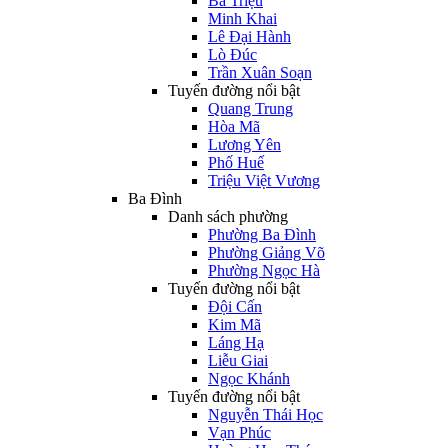
Bà Triệu
Minh Khai
Lê Đại Hành
Lò Đúc
Trần Xuân Soạn
Tuyến đường nổi bật
Quang Trung
Hòa Mã
Lương Yên
Phố Huế
Triệu Việt Vương
Ba Đình
Danh sách phường
Phường Ba Đình
Phường Giảng Võ
Phường Ngọc Hà
Tuyến đường nổi bật
Đội Cấn
Kim Mã
Láng Hạ
Liễu Giai
Ngọc Khánh
Tuyến đường nổi bật
Nguyễn Thái Học
Vạn Phúc