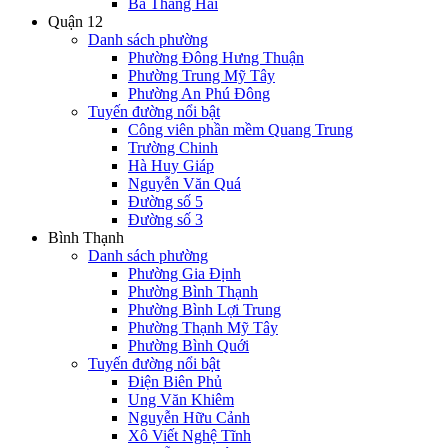
Ba Tháng Hai
Quận 12
Danh sách phường
Phường Đông Hưng Thuận
Phường Trung Mỹ Tây
Phường An Phú Đông
Tuyến đường nổi bật
Công viên phần mềm Quang Trung
Trường Chinh
Hà Huy Giáp
Nguyễn Văn Quá
Đường số 5
Đường số 3
Bình Thạnh
Danh sách phường
Phường Gia Định
Phường Bình Thạnh
Phường Bình Lợi Trung
Phường Thạnh Mỹ Tây
Phường Bình Quới
Tuyến đường nổi bật
Điện Biên Phủ
Ung Văn Khiêm
Nguyễn Hữu Cảnh
Xô Viết Nghệ Tĩnh