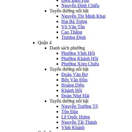
Điện Biên Phủ
Nguyễn Đình Chiểu
Tuyến đường nổi bật
Nguyễn Thị Minh Khai
Hai Bà Trưng
Võ Văn Tần
Cao Thắng
Trương Định
Quận 4
Danh sách phường
Phường Vĩnh Hội
Phường Khánh Hội
Phường Xóm Chiếu
Tuyến đường nổi bật
Đoàn Văn Bơ
Bến Vân Đồn
Hoàng Diệu
Khánh Hội
Đoàn Như Hài
Tuyến đường nổi bật
Nguyễn Trường Tộ
Tôn Đản
Lê Quốc Hưng
Nguyễn Tất Thành
Vĩnh Khánh