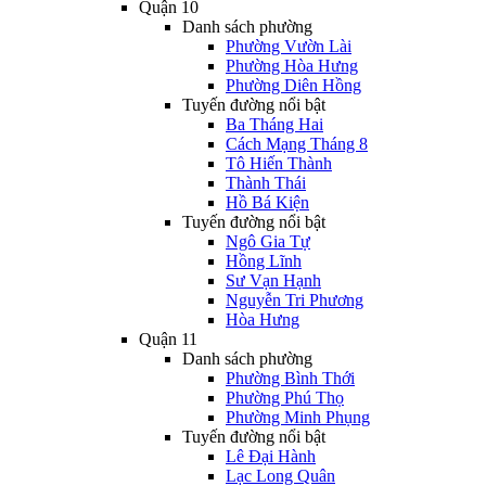
Quận 10
Danh sách phường
Phường Vườn Lài
Phường Hòa Hưng
Phường Diên Hồng
Tuyến đường nổi bật
Ba Tháng Hai
Cách Mạng Tháng 8
Tô Hiến Thành
Thành Thái
Hồ Bá Kiện
Tuyến đường nổi bật
Ngô Gia Tự
Hồng Lĩnh
Sư Vạn Hạnh
Nguyễn Tri Phương
Hòa Hưng
Quận 11
Danh sách phường
Phường Bình Thới
Phường Phú Thọ
Phường Minh Phụng
Tuyến đường nổi bật
Lê Đại Hành
Lạc Long Quân