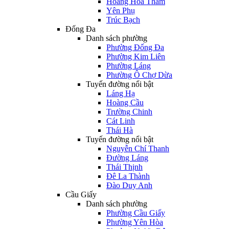
Hoàng Hoa Thám
Yên Phụ
Trúc Bạch
Đống Đa
Danh sách phường
Phường Đống Đa
Phường Kim Liên
Phường Láng
Phường Ô Chợ Dừa
Tuyến đường nổi bật
Láng Hạ
Hoàng Cầu
Trường Chinh
Cát Linh
Thái Hà
Tuyến đường nổi bật
Nguyễn Chí Thanh
Đường Láng
Thái Thịnh
Đê La Thành
Đào Duy Anh
Cầu Giấy
Danh sách phường
Phường Cầu Giấy
Phường Yên Hòa