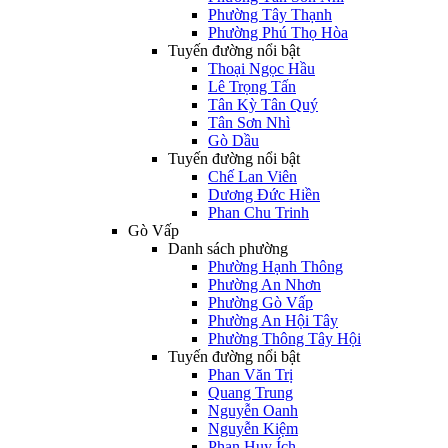
Phường Tây Thạnh
Phường Phú Thọ Hòa
Tuyến đường nổi bật
Thoại Ngọc Hầu
Lê Trọng Tấn
Tân Kỳ Tân Quý
Tân Sơn Nhì
Gò Dầu
Tuyến đường nổi bật
Chế Lan Viên
Dương Đức Hiền
Phan Chu Trinh
Gò Vấp
Danh sách phường
Phường Hạnh Thông
Phường An Nhơn
Phường Gò Vấp
Phường An Hội Tây
Phường Thông Tây Hội
Tuyến đường nổi bật
Phan Văn Trị
Quang Trung
Nguyễn Oanh
Nguyễn Kiệm
Phan Huy Ích