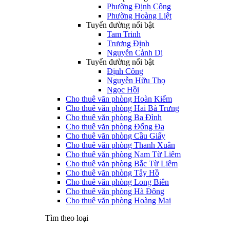
Phường Định Công
Phường Hoàng Liệt
Tuyến đường nổi bật
Tam Trinh
Trương Định
Nguyễn Cảnh Dị
Tuyến đường nổi bật
Định Công
Nguyễn Hữu Thọ
Ngọc Hồi
Cho thuê văn phòng Hoàn Kiếm
Cho thuê văn phòng Hai Bà Trưng
Cho thuê văn phòng Ba Đình
Cho thuê văn phòng Đống Đa
Cho thuê văn phòng Cầu Giấy
Cho thuê văn phòng Thanh Xuân
Cho thuê văn phòng Nam Từ Liêm
Cho thuê văn phòng Bắc Từ Liêm
Cho thuê văn phòng Tây Hồ
Cho thuê văn phòng Long Biên
Cho thuê văn phòng Hà Đông
Cho thuê văn phòng Hoàng Mai
Tìm theo loại