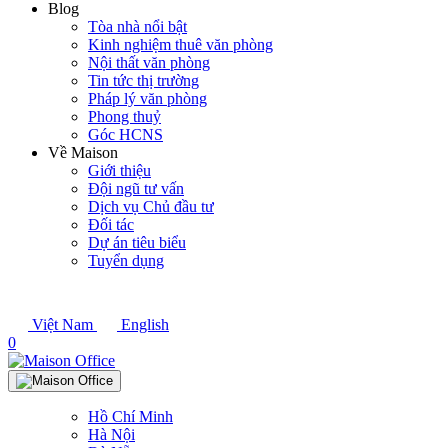
Blog
Tòa nhà nổi bật
Kinh nghiệm thuê văn phòng
Nội thất văn phòng
Tin tức thị trường
Pháp lý văn phòng
Phong thuỷ
Góc HCNS
Về Maison
Giới thiệu
Đội ngũ tư vấn
Dịch vụ Chủ đầu tư
Đối tác
Dự án tiêu biểu
Tuyển dụng
Việt Nam
English
0
Hồ Chí Minh
Hà Nội