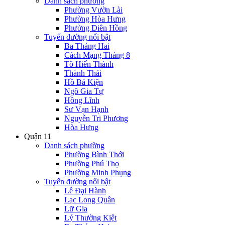
Danh sách phường
Phường Vườn Lài
Phường Hòa Hưng
Phường Diên Hồng
Tuyến đường nổi bật
Ba Tháng Hai
Cách Mạng Tháng 8
Tô Hiến Thành
Thành Thái
Hồ Bá Kiện
Ngô Gia Tự
Hồng Lĩnh
Sư Vạn Hạnh
Nguyễn Tri Phương
Hòa Hưng
Quận 11
Danh sách phường
Phường Bình Thới
Phường Phú Thọ
Phường Minh Phụng
Tuyến đường nổi bật
Lê Đại Hành
Lạc Long Quân
Lữ Gia
Lý Thường Kiệt