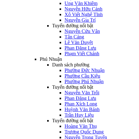
Ung Văn Khiêm
Nguyễn Hữu Cảnh
Xô Viết Nghệ Tĩnh
Nguyễn Gia Trí
Tuyến đường nổi bật
Nguyễn Cửu Vân
Tân Cảng
Lê Văn Duyệt
Phan Đăng Lưu
Phạm Viết Chánh
Phú Nhuận
Danh sách phường
Phường Đức Nhuận
Phường Cầu Kiệu
Phường Phú Nhuận
Tuyến đường nổi bật
Nguyễn Văn Trỗi
Phan Đăng Lưu
Phan Xích Long
Huỳnh Văn Bánh
Trần Huy Liệu
Tuyến đường nổi bật
Hoàng Văn Thụ
Trương Quốc Dung
Nguyễn Trọng Tuyển