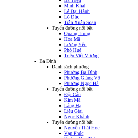
Bà Triệu
Minh Khai
Lê Đại Hành
Lò Đúc
Trần Xuân Soạn
Tuyến đường nổi bật
Quang Trung
Hòa Mã
Lương Yên
Phố Huế
Triệu Việt Vương
Ba Đình
Danh sách phường
Phường Ba Đình
Phường Giảng Võ
Phường Ngọc Hà
Tuyến đường nổi bật
Đội Cấn
Kim Mã
Láng Hạ
Liễu Giai
Ngọc Khánh
Tuyến đường nổi bật
Nguyễn Thái Học
Vạn Phúc