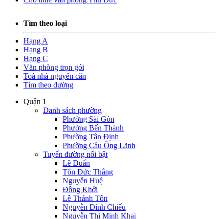
Tìm theo loại
Hạng A
Hạng B
Hạng C
Văn phòng trọn gói
Toà nhà nguyên căn
Tìm theo đường
Quận 1
Danh sách phường
Phường Sài Gòn
Phường Bến Thành
Phường Tân Định
Phường Cầu Ông Lãnh
Tuyến đường nổi bật
Lê Duẩn
Tôn Đức Thắng
Nguyễn Huệ
Đồng Khởi
Lê Thánh Tôn
Nguyễn Đình Chiểu
Nguyễn Thị Minh Khai