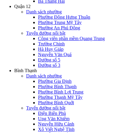
Ba Tháng Hai
Quận 12
Danh sách phường
Phường Đông Hưng Thuận
Phường Trung Mỹ Tây
Phường An Phú Đông
Tuyến đường nổi bật
Công viên phần mềm Quang Trung
Trường Chinh
Hà Huy Giáp
Nguyễn Văn Quá
Đường số 5
Đường số 3
Bình Thạnh
Danh sách phường
Phường Gia Định
Phường Bình Thạnh
Phường Bình Lợi Trung
Phường Thạnh Mỹ Tây
Phường Bình Quới
Tuyến đường nổi bật
Điện Biên Phủ
Ung Văn Khiêm
Nguyễn Hữu Cảnh
Xô Viết Nghệ Tĩnh