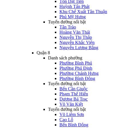
Tôn Dật Tiên
Huỳnh Tấn Phát
Khu Chế Xuất Tân Thuận
Phú Mỹ Hưng
Tuyến đường nổi bật
Tân Trào
Hoàng Văn Thái
Nguyễn Thị Thập
Nguyễn Khắc Viện
Nguyễn Lương Bằng
Quận 8
Danh sách phường
Phường Bình Phú
Phường Phú Định
Phường Chánh Hưng
Phường Bình Đông
Tuyến đường nổi bật
Bến Cần Giuộc
Phạm Thế Hiển
Dương Bá Trạc
Võ Văn Kiệt
Tuyến đường nổi bật
Võ Liêm Sơn
Cao Lỗ
Bến Bình Đông