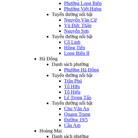
Phường Long Biên
Phường Việt Hưng
Tuyến đường nổi bật
Nguyễn Văn Cừ
Vũ Đức Thận
Nguyễn Sơn
Tuyến đường nổi bật
Cổ Linh
Hồng Tiến
Long Biên II
Hà Đông
Danh sách phường
Phường Hà Đông
Tuyến đường nổi bật
Trần Phú
Tố Hữu
Tô Hiệu
Lê Trọng Tấn
Tuyến đường nổi bật
Chu Văn An
Quang Trung
Đường 19/5
Cầu Am
Hoàng Mai
Danh sách phường