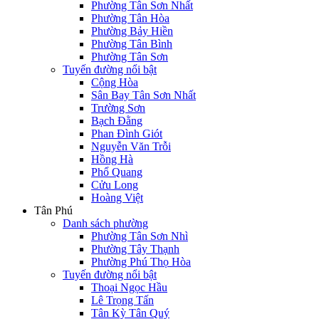
Phường Tân Sơn Nhất
Phường Tân Hòa
Phường Bảy Hiền
Phường Tân Bình
Phường Tân Sơn
Tuyến đường nổi bật
Cộng Hòa
Sân Bay Tân Sơn Nhất
Trường Sơn
Bạch Đằng
Phan Đình Giót
Nguyễn Văn Trỗi
Hồng Hà
Phổ Quang
Cửu Long
Hoàng Việt
Tân Phú
Danh sách phường
Phường Tân Sơn Nhì
Phường Tây Thạnh
Phường Phú Thọ Hòa
Tuyến đường nổi bật
Thoại Ngọc Hầu
Lê Trọng Tấn
Tân Kỳ Tân Quý