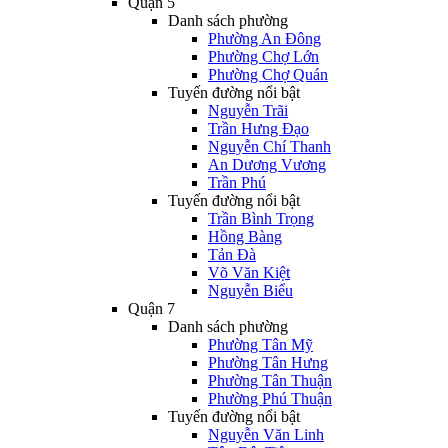
Quận 5
Danh sách phường
Phường An Đông
Phường Chợ Lớn
Phường Chợ Quán
Tuyến đường nổi bật
Nguyễn Trãi
Trần Hưng Đạo
Nguyễn Chí Thanh
An Dương Vương
Trần Phú
Tuyến đường nổi bật
Trần Bình Trọng
Hồng Bàng
Tản Đà
Võ Văn Kiệt
Nguyễn Biểu
Quận 7
Danh sách phường
Phường Tân Mỹ
Phường Tân Hưng
Phường Tân Thuận
Phường Phú Thuận
Tuyến đường nổi bật
Nguyễn Văn Linh