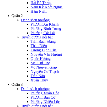
Hai Bà Trưng
Nam Kỳ Khởi Nghĩa
Hàm Nghi
Quận 2
Danh sách phường
Phường An Khánh
Phường Bình Trưng
Phường Cát Lái
Tuyến đường nổi bật
Trần Bạch Đằng
Thảo Điền
Lương Định Của
Nguyễn Văn Hưởng
Quốc Hương
Mai Chí Thọ
Võ Nguyên Giáp
Nguyễn Cơ Thạch
Trần Não
Xuân Thủy
Quận 3
Danh sách phường
Phường Xuân Hòa
Phường Bàn Cờ
Phường Nhiêu Lộc
Tuyến đường nổi bật