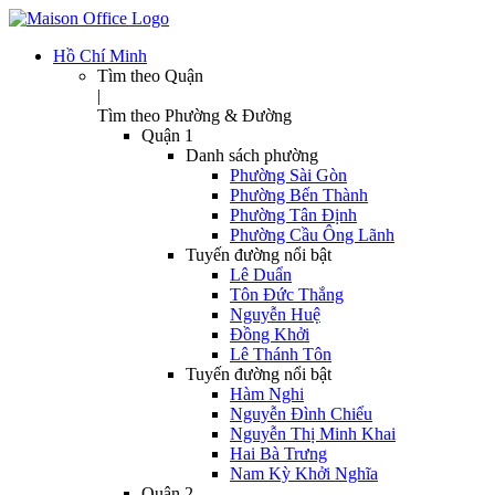
Hồ Chí Minh
Tìm theo Quận
|
Tìm theo Phường & Đường
Quận 1
Danh sách phường
Phường Sài Gòn
Phường Bến Thành
Phường Tân Định
Phường Cầu Ông Lãnh
Tuyến đường nổi bật
Lê Duẩn
Tôn Đức Thắng
Nguyễn Huệ
Đồng Khởi
Lê Thánh Tôn
Tuyến đường nổi bật
Hàm Nghi
Nguyễn Đình Chiểu
Nguyễn Thị Minh Khai
Hai Bà Trưng
Nam Kỳ Khởi Nghĩa
Quận 2