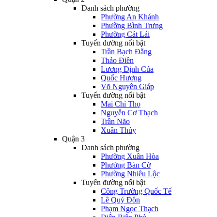
Danh sách phường
Phường An Khánh
Phường Bình Trưng
Phường Cát Lái
Tuyến đường nổi bật
Trần Bạch Đằng
Thảo Điền
Lương Định Của
Quốc Hương
Võ Nguyên Giáp
Tuyến đường nổi bật
Mai Chí Thọ
Nguyễn Cơ Thạch
Trần Não
Xuân Thủy
Quận 3
Danh sách phường
Phường Xuân Hòa
Phường Bàn Cờ
Phường Nhiêu Lộc
Tuyến đường nổi bật
Công Trường Quốc Tế
Lê Quý Đôn
Phạm Ngọc Thạch