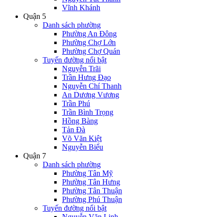
Vĩnh Khánh
Quận 5
Danh sách phường
Phường An Đông
Phường Chợ Lớn
Phường Chợ Quán
Tuyến đường nổi bật
Nguyễn Trãi
Trần Hưng Đạo
Nguyễn Chí Thanh
An Dương Vương
Trần Phú
Trần Bình Trọng
Hồng Bàng
Tản Đà
Võ Văn Kiệt
Nguyễn Biểu
Quận 7
Danh sách phường
Phường Tân Mỹ
Phường Tân Hưng
Phường Tân Thuận
Phường Phú Thuận
Tuyến đường nổi bật
Nguyễn Văn Linh