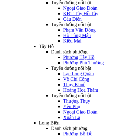
Tuyến đường nổi bật
Ngoại Giao Đoàn
KĐT Tây Hồ Tây
Cầu Diễn
Tuyến đường nổi bật
Phạm Văn Đồng
Hồ Tùng Mậu
Kiều Mai
Tây Hồ
Danh sách phường
Phường Tây Hồ
Phường Phú Thượng
Tuyến đường nổi bật
Lạc Long Quân
Võ Chí Công
Thụy Khuê
Hoàng Hoa Thám
Tuyến đường nổi bật
Thượng Thụy
Yên Phụ
Ngoại Giao Đoàn
Xuân La
Long Biên
Danh sách phường
Phường Bồ Đề