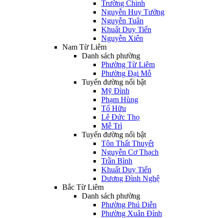
Trường Chinh
Nguyễn Huy Tưởng
Nguyễn Tuân
Khuất Duy Tiến
Nguyễn Xiển
Nam Từ Liêm
Danh sách phường
Phường Từ Liêm
Phường Đại Mỗ
Tuyến đường nổi bật
Mỹ Đình
Phạm Hùng
Tố Hữu
Lê Đức Thọ
Mễ Trì
Tuyến đường nổi bật
Tôn Thất Thuyết
Nguyễn Cơ Thạch
Trần Bình
Khuất Duy Tiến
Dương Đình Nghệ
Bắc Từ Liêm
Danh sách phường
Phường Phú Diễn
Phường Xuân Đỉnh