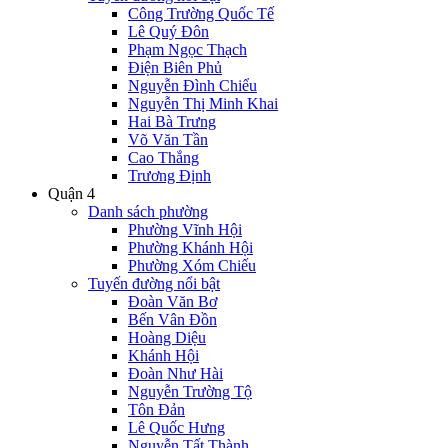
Công Trường Quốc Tế
Lê Quý Đôn
Phạm Ngọc Thạch
Điện Biên Phủ
Nguyễn Đình Chiểu
Nguyễn Thị Minh Khai
Hai Bà Trưng
Võ Văn Tần
Cao Thắng
Trương Định
Quận 4
Danh sách phường
Phường Vĩnh Hội
Phường Khánh Hội
Phường Xóm Chiếu
Tuyến đường nổi bật
Đoàn Văn Bơ
Bến Vân Đồn
Hoàng Diệu
Khánh Hội
Đoàn Như Hài
Nguyễn Trường Tộ
Tôn Đản
Lê Quốc Hưng
Nguyễn Tất Thành