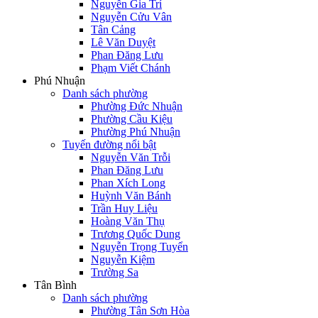
Nguyễn Gia Trí
Nguyễn Cửu Vân
Tân Cảng
Lê Văn Duyệt
Phan Đăng Lưu
Phạm Viết Chánh
Phú Nhuận
Danh sách phường
Phường Đức Nhuận
Phường Cầu Kiệu
Phường Phú Nhuận
Tuyến đường nổi bật
Nguyễn Văn Trỗi
Phan Đăng Lưu
Phan Xích Long
Huỳnh Văn Bánh
Trần Huy Liệu
Hoàng Văn Thụ
Trương Quốc Dung
Nguyễn Trọng Tuyển
Nguyễn Kiệm
Trường Sa
Tân Bình
Danh sách phường
Phường Tân Sơn Hòa