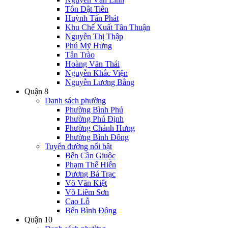
Tôn Dật Tiên
Huỳnh Tấn Phát
Khu Chế Xuất Tân Thuận
Nguyễn Thị Thập
Phú Mỹ Hưng
Tân Trào
Hoàng Văn Thái
Nguyễn Khắc Viện
Nguyễn Lương Bằng
Quận 8
Danh sách phường
Phường Bình Phú
Phường Phú Định
Phường Chánh Hưng
Phường Bình Đông
Tuyến đường nổi bật
Bến Cần Giuộc
Phạm Thế Hiển
Dương Bá Trạc
Võ Văn Kiệt
Võ Liêm Sơn
Cao Lỗ
Bến Bình Đông
Quận 10