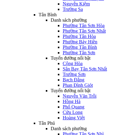
Nguyễn Kiệm
Trường Sa
Tân Bình
Danh sách phường
Phường Tân Sơn Hòa
Phường Tân Sơn Nhất
Phường Tân Hòa
Phường Bảy Hiền
Phường Tân Bình
Phường Tân Sơn
Tuyến đường nổi bật
Cộng Hòa
Sân Bay Tân Sơn Nhất
Trường Sơn
Bạch Đằng
Phan Đình Giót
Tuyến đường nổi bật
Nguyễn Văn Trỗi
Hồng Hà
Phổ Quang
Cửu Long
Hoàng Việt
Tân Phú
Danh sách phường
Phường Tân Sơn Nhì