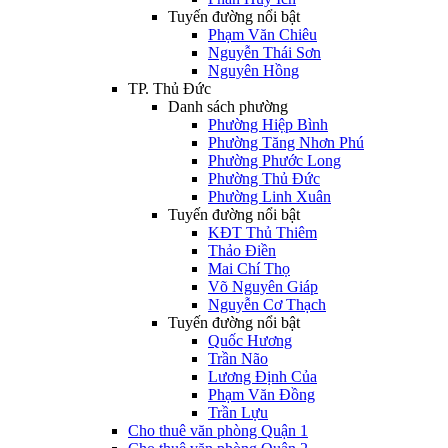
Tuyến đường nổi bật
Phạm Văn Chiêu
Nguyễn Thái Sơn
Nguyên Hồng
TP. Thủ Đức
Danh sách phường
Phường Hiệp Bình
Phường Tăng Nhơn Phú
Phường Phước Long
Phường Thủ Đức
Phường Linh Xuân
Tuyến đường nổi bật
KĐT Thủ Thiêm
Thảo Điền
Mai Chí Thọ
Võ Nguyên Giáp
Nguyễn Cơ Thạch
Tuyến đường nổi bật
Quốc Hương
Trần Não
Lương Định Của
Phạm Văn Đồng
Trần Lựu
Cho thuê văn phòng Quận 1