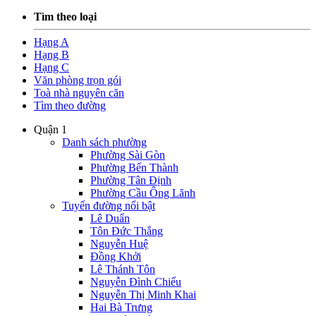
Tìm theo loại
Hạng A
Hạng B
Hạng C
Văn phòng trọn gói
Toà nhà nguyên căn
Tìm theo đường
Quận 1
Danh sách phường
Phường Sài Gòn
Phường Bến Thành
Phường Tân Định
Phường Cầu Ông Lãnh
Tuyến đường nổi bật
Lê Duẩn
Tôn Đức Thắng
Nguyễn Huệ
Đồng Khởi
Lê Thánh Tôn
Nguyễn Đình Chiểu
Nguyễn Thị Minh Khai
Hai Bà Trưng