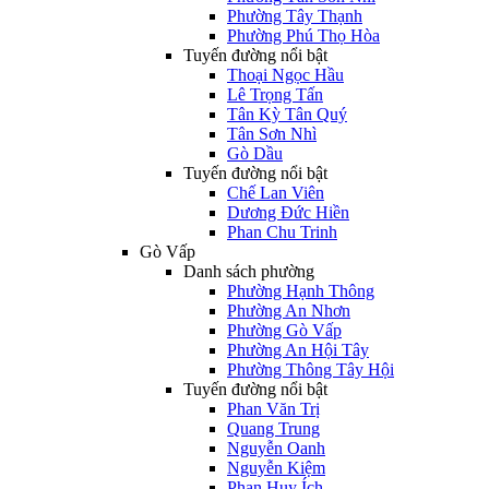
Phường Tây Thạnh
Phường Phú Thọ Hòa
Tuyến đường nổi bật
Thoại Ngọc Hầu
Lê Trọng Tấn
Tân Kỳ Tân Quý
Tân Sơn Nhì
Gò Dầu
Tuyến đường nổi bật
Chế Lan Viên
Dương Đức Hiền
Phan Chu Trinh
Gò Vấp
Danh sách phường
Phường Hạnh Thông
Phường An Nhơn
Phường Gò Vấp
Phường An Hội Tây
Phường Thông Tây Hội
Tuyến đường nổi bật
Phan Văn Trị
Quang Trung
Nguyễn Oanh
Nguyễn Kiệm
Phan Huy Ích