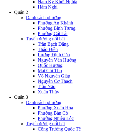
Nam Kỳ Khởi Nghĩa
Hàm Nghi
Quận 2
Danh sách phường
Phường An Khánh
Phường Bình Trưng
Phường Cát Lái
Tuyến đường nổi bật
Trần Bạch Đằng
Thảo Điền
Lương Định Của
Nguyễn Văn Hưởng
Quốc Hương
Mai Chí Thọ
Võ Nguyên Giáp
Nguyễn Cơ Thạch
Trần Não
Xuân Thủy
Quận 3
Danh sách phường
Phường Xuân Hòa
Phường Bàn Cờ
Phường Nhiêu Lộc
Tuyến đường nổi bật
Công Trường Quốc Tế