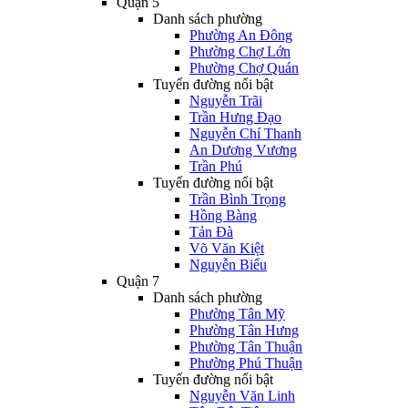
Quận 5
Danh sách phường
Phường An Đông
Phường Chợ Lớn
Phường Chợ Quán
Tuyến đường nổi bật
Nguyễn Trãi
Trần Hưng Đạo
Nguyễn Chí Thanh
An Dương Vương
Trần Phú
Tuyến đường nổi bật
Trần Bình Trọng
Hồng Bàng
Tản Đà
Võ Văn Kiệt
Nguyễn Biểu
Quận 7
Danh sách phường
Phường Tân Mỹ
Phường Tân Hưng
Phường Tân Thuận
Phường Phú Thuận
Tuyến đường nổi bật
Nguyễn Văn Linh