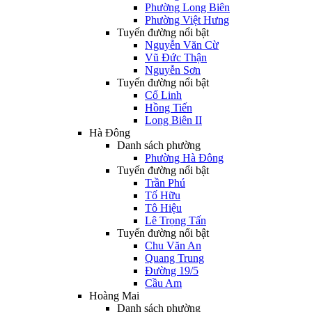
Phường Long Biên
Phường Việt Hưng
Tuyến đường nổi bật
Nguyễn Văn Cừ
Vũ Đức Thận
Nguyễn Sơn
Tuyến đường nổi bật
Cổ Linh
Hồng Tiến
Long Biên II
Hà Đông
Danh sách phường
Phường Hà Đông
Tuyến đường nổi bật
Trần Phú
Tố Hữu
Tô Hiệu
Lê Trọng Tấn
Tuyến đường nổi bật
Chu Văn An
Quang Trung
Đường 19/5
Cầu Am
Hoàng Mai
Danh sách phường