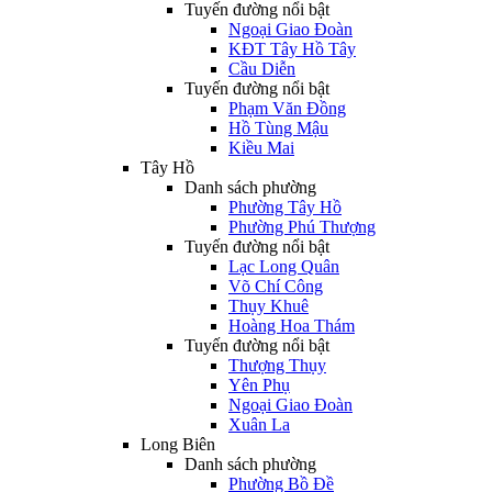
Tuyến đường nổi bật
Ngoại Giao Đoàn
KĐT Tây Hồ Tây
Cầu Diễn
Tuyến đường nổi bật
Phạm Văn Đồng
Hồ Tùng Mậu
Kiều Mai
Tây Hồ
Danh sách phường
Phường Tây Hồ
Phường Phú Thượng
Tuyến đường nổi bật
Lạc Long Quân
Võ Chí Công
Thụy Khuê
Hoàng Hoa Thám
Tuyến đường nổi bật
Thượng Thụy
Yên Phụ
Ngoại Giao Đoàn
Xuân La
Long Biên
Danh sách phường
Phường Bồ Đề