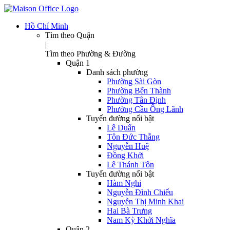
Hồ Chí Minh
Tìm theo Quận
|
Tìm theo Phường & Đường
Quận 1
Danh sách phường
Phường Sài Gòn
Phường Bến Thành
Phường Tân Định
Phường Cầu Ông Lãnh
Tuyến đường nổi bật
Lê Duẩn
Tôn Đức Thắng
Nguyễn Huệ
Đồng Khởi
Lê Thánh Tôn
Tuyến đường nổi bật
Hàm Nghi
Nguyễn Đình Chiểu
Nguyễn Thị Minh Khai
Hai Bà Trưng
Nam Kỳ Khởi Nghĩa
Quận 2