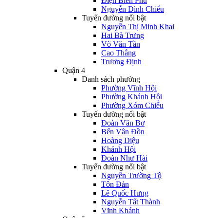
Điện Biên Phủ
Nguyễn Đình Chiểu
Tuyến đường nổi bật
Nguyễn Thị Minh Khai
Hai Bà Trưng
Võ Văn Tần
Cao Thắng
Trương Định
Quận 4
Danh sách phường
Phường Vĩnh Hội
Phường Khánh Hội
Phường Xóm Chiếu
Tuyến đường nổi bật
Đoàn Văn Bơ
Bến Vân Đồn
Hoàng Diệu
Khánh Hội
Đoàn Như Hài
Tuyến đường nổi bật
Nguyễn Trường Tộ
Tôn Đản
Lê Quốc Hưng
Nguyễn Tất Thành
Vĩnh Khánh