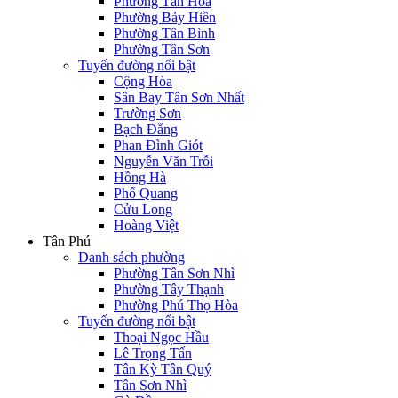
Phường Tân Hòa
Phường Bảy Hiền
Phường Tân Bình
Phường Tân Sơn
Tuyến đường nổi bật
Cộng Hòa
Sân Bay Tân Sơn Nhất
Trường Sơn
Bạch Đằng
Phan Đình Giót
Nguyễn Văn Trỗi
Hồng Hà
Phổ Quang
Cửu Long
Hoàng Việt
Tân Phú
Danh sách phường
Phường Tân Sơn Nhì
Phường Tây Thạnh
Phường Phú Thọ Hòa
Tuyến đường nổi bật
Thoại Ngọc Hầu
Lê Trọng Tấn
Tân Kỳ Tân Quý
Tân Sơn Nhì