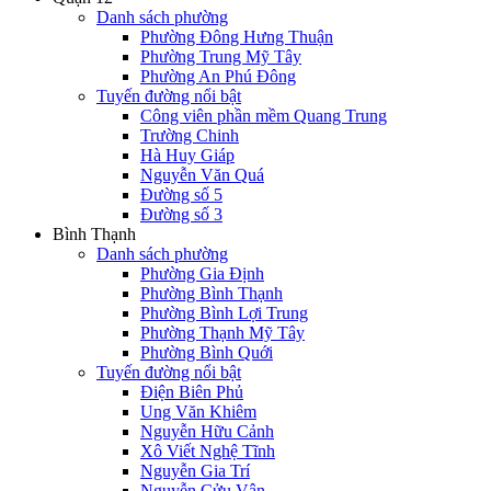
Danh sách phường
Phường Đông Hưng Thuận
Phường Trung Mỹ Tây
Phường An Phú Đông
Tuyến đường nổi bật
Công viên phần mềm Quang Trung
Trường Chinh
Hà Huy Giáp
Nguyễn Văn Quá
Đường số 5
Đường số 3
Bình Thạnh
Danh sách phường
Phường Gia Định
Phường Bình Thạnh
Phường Bình Lợi Trung
Phường Thạnh Mỹ Tây
Phường Bình Quới
Tuyến đường nổi bật
Điện Biên Phủ
Ung Văn Khiêm
Nguyễn Hữu Cảnh
Xô Viết Nghệ Tĩnh
Nguyễn Gia Trí
Nguyễn Cửu Vân