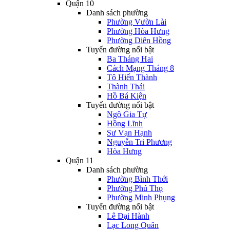
Quận 10
Danh sách phường
Phường Vườn Lài
Phường Hòa Hưng
Phường Diên Hồng
Tuyến đường nổi bật
Ba Tháng Hai
Cách Mạng Tháng 8
Tô Hiến Thành
Thành Thái
Hồ Bá Kiện
Tuyến đường nổi bật
Ngô Gia Tự
Hồng Lĩnh
Sư Vạn Hạnh
Nguyễn Tri Phương
Hòa Hưng
Quận 11
Danh sách phường
Phường Bình Thới
Phường Phú Thọ
Phường Minh Phụng
Tuyến đường nổi bật
Lê Đại Hành
Lạc Long Quân