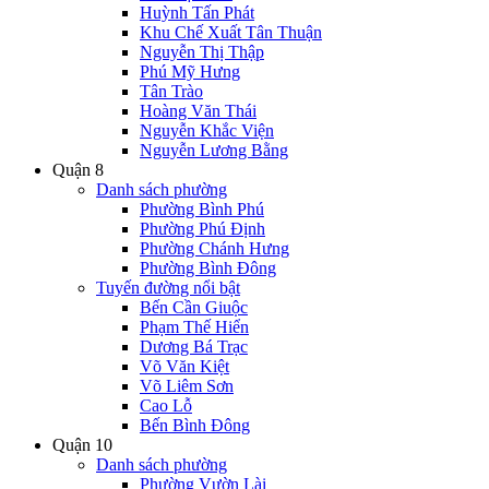
Huỳnh Tấn Phát
Khu Chế Xuất Tân Thuận
Nguyễn Thị Thập
Phú Mỹ Hưng
Tân Trào
Hoàng Văn Thái
Nguyễn Khắc Viện
Nguyễn Lương Bằng
Quận 8
Danh sách phường
Phường Bình Phú
Phường Phú Định
Phường Chánh Hưng
Phường Bình Đông
Tuyến đường nổi bật
Bến Cần Giuộc
Phạm Thế Hiển
Dương Bá Trạc
Võ Văn Kiệt
Võ Liêm Sơn
Cao Lỗ
Bến Bình Đông
Quận 10
Danh sách phường
Phường Vườn Lài