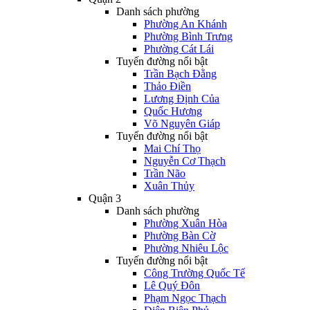
Danh sách phường
Phường An Khánh
Phường Bình Trưng
Phường Cát Lái
Tuyến đường nổi bật
Trần Bạch Đằng
Thảo Điền
Lương Định Của
Quốc Hương
Võ Nguyên Giáp
Tuyến đường nổi bật
Mai Chí Thọ
Nguyễn Cơ Thạch
Trần Não
Xuân Thủy
Quận 3
Danh sách phường
Phường Xuân Hòa
Phường Bàn Cờ
Phường Nhiêu Lộc
Tuyến đường nổi bật
Công Trường Quốc Tế
Lê Quý Đôn
Phạm Ngọc Thạch