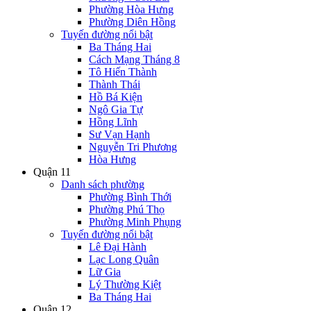
Phường Hòa Hưng
Phường Diên Hồng
Tuyến đường nổi bật
Ba Tháng Hai
Cách Mạng Tháng 8
Tô Hiến Thành
Thành Thái
Hồ Bá Kiện
Ngô Gia Tự
Hồng Lĩnh
Sư Vạn Hạnh
Nguyễn Tri Phương
Hòa Hưng
Quận 11
Danh sách phường
Phường Bình Thới
Phường Phú Thọ
Phường Minh Phụng
Tuyến đường nổi bật
Lê Đại Hành
Lạc Long Quân
Lữ Gia
Lý Thường Kiệt
Ba Tháng Hai
Quận 12