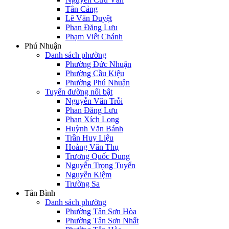
Tân Cảng
Lê Văn Duyệt
Phan Đăng Lưu
Phạm Viết Chánh
Phú Nhuận
Danh sách phường
Phường Đức Nhuận
Phường Cầu Kiệu
Phường Phú Nhuận
Tuyến đường nổi bật
Nguyễn Văn Trỗi
Phan Đăng Lưu
Phan Xích Long
Huỳnh Văn Bánh
Trần Huy Liệu
Hoàng Văn Thụ
Trương Quốc Dung
Nguyễn Trọng Tuyển
Nguyễn Kiệm
Trường Sa
Tân Bình
Danh sách phường
Phường Tân Sơn Hòa
Phường Tân Sơn Nhất