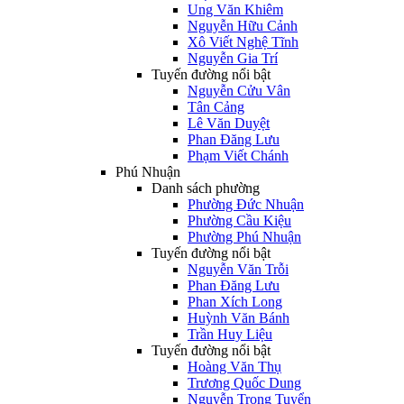
Ung Văn Khiêm
Nguyễn Hữu Cảnh
Xô Viết Nghệ Tĩnh
Nguyễn Gia Trí
Tuyến đường nổi bật
Nguyễn Cửu Vân
Tân Cảng
Lê Văn Duyệt
Phan Đăng Lưu
Phạm Viết Chánh
Phú Nhuận
Danh sách phường
Phường Đức Nhuận
Phường Cầu Kiệu
Phường Phú Nhuận
Tuyến đường nổi bật
Nguyễn Văn Trỗi
Phan Đăng Lưu
Phan Xích Long
Huỳnh Văn Bánh
Trần Huy Liệu
Tuyến đường nổi bật
Hoàng Văn Thụ
Trương Quốc Dung
Nguyễn Trọng Tuyển