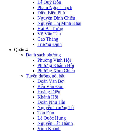
Lê Quý Đôn
Phạm Ngọc Thạch
Điện Biên Phủ
Nguyễn Đình Chiểu
Nguyễn Thị Minh Khai
Hai Bà Trưng
Võ Văn Tần
Cao Thắng
Trương Định
Quận 4
Danh sách phường
Phường Vĩnh Hội
Phường Khánh Hội
Phường Xóm Chiếu
Tuyến đường nổi bật
Đoàn Văn Bơ
Bến Vân Đồn
Hoàng Diệu
Khánh Hội
Đoàn Như Hài
Nguyễn Trường Tộ
Tôn Đản
Lê Quốc Hưng
Nguyễn Tất Thành
Vĩnh Khánh