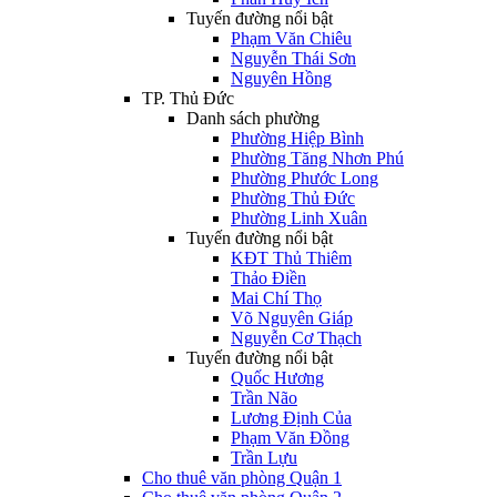
Tuyến đường nổi bật
Phạm Văn Chiêu
Nguyễn Thái Sơn
Nguyên Hồng
TP. Thủ Đức
Danh sách phường
Phường Hiệp Bình
Phường Tăng Nhơn Phú
Phường Phước Long
Phường Thủ Đức
Phường Linh Xuân
Tuyến đường nổi bật
KĐT Thủ Thiêm
Thảo Điền
Mai Chí Thọ
Võ Nguyên Giáp
Nguyễn Cơ Thạch
Tuyến đường nổi bật
Quốc Hương
Trần Não
Lương Định Của
Phạm Văn Đồng
Trần Lựu
Cho thuê văn phòng Quận 1