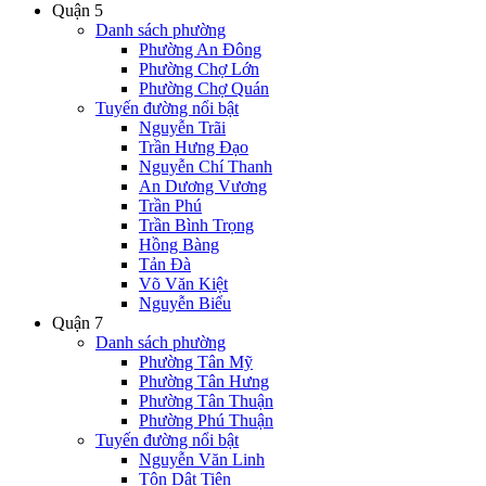
Quận 5
Danh sách phường
Phường An Đông
Phường Chợ Lớn
Phường Chợ Quán
Tuyến đường nổi bật
Nguyễn Trãi
Trần Hưng Đạo
Nguyễn Chí Thanh
An Dương Vương
Trần Phú
Trần Bình Trọng
Hồng Bàng
Tản Đà
Võ Văn Kiệt
Nguyễn Biểu
Quận 7
Danh sách phường
Phường Tân Mỹ
Phường Tân Hưng
Phường Tân Thuận
Phường Phú Thuận
Tuyến đường nổi bật
Nguyễn Văn Linh
Tôn Dật Tiên