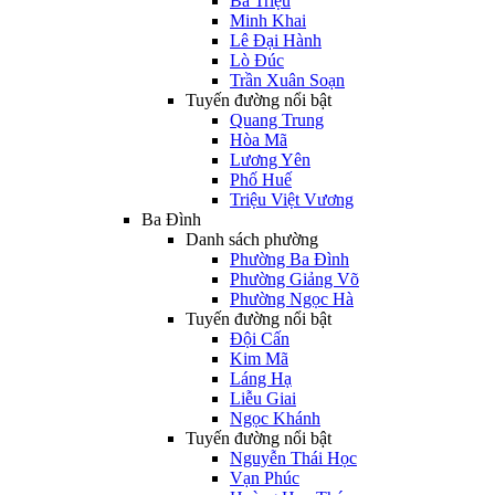
Bà Triệu
Minh Khai
Lê Đại Hành
Lò Đúc
Trần Xuân Soạn
Tuyến đường nổi bật
Quang Trung
Hòa Mã
Lương Yên
Phố Huế
Triệu Việt Vương
Ba Đình
Danh sách phường
Phường Ba Đình
Phường Giảng Võ
Phường Ngọc Hà
Tuyến đường nổi bật
Đội Cấn
Kim Mã
Láng Hạ
Liễu Giai
Ngọc Khánh
Tuyến đường nổi bật
Nguyễn Thái Học
Vạn Phúc