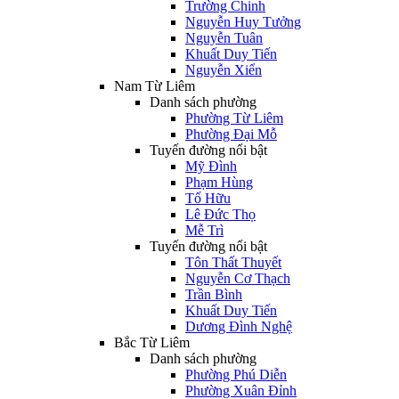
Trường Chinh
Nguyễn Huy Tưởng
Nguyễn Tuân
Khuất Duy Tiến
Nguyễn Xiển
Nam Từ Liêm
Danh sách phường
Phường Từ Liêm
Phường Đại Mỗ
Tuyến đường nổi bật
Mỹ Đình
Phạm Hùng
Tố Hữu
Lê Đức Thọ
Mễ Trì
Tuyến đường nổi bật
Tôn Thất Thuyết
Nguyễn Cơ Thạch
Trần Bình
Khuất Duy Tiến
Dương Đình Nghệ
Bắc Từ Liêm
Danh sách phường
Phường Phú Diễn
Phường Xuân Đỉnh