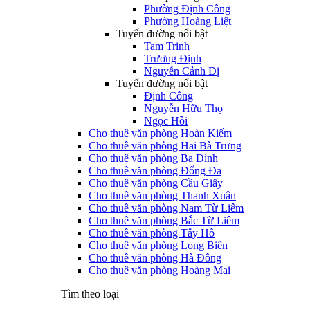
Phường Định Công
Phường Hoàng Liệt
Tuyến đường nổi bật
Tam Trinh
Trương Định
Nguyễn Cảnh Dị
Tuyến đường nổi bật
Định Công
Nguyễn Hữu Thọ
Ngọc Hồi
Cho thuê văn phòng Hoàn Kiếm
Cho thuê văn phòng Hai Bà Trưng
Cho thuê văn phòng Ba Đình
Cho thuê văn phòng Đống Đa
Cho thuê văn phòng Cầu Giấy
Cho thuê văn phòng Thanh Xuân
Cho thuê văn phòng Nam Từ Liêm
Cho thuê văn phòng Bắc Từ Liêm
Cho thuê văn phòng Tây Hồ
Cho thuê văn phòng Long Biên
Cho thuê văn phòng Hà Đông
Cho thuê văn phòng Hoàng Mai
Tìm theo loại