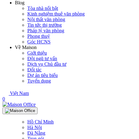
Blog
Tòa nhà nổi bật
Kinh nghiệm thuê văn phòng
Nội thất văn phòng
Tin tức thị trường
Pháp lý văn phòng
Phong thuỷ
Góc HCNS
Về Maison
Giới thiệu
Đội ngũ tư vấn
Dịch vụ Chủ đầu tư
Đối tác
Dự án tiêu biểu
Tuyển dụng
Việt Nam
0
Hồ Chí Minh
Hà Nội
Đà Nẵng
Trọn gói