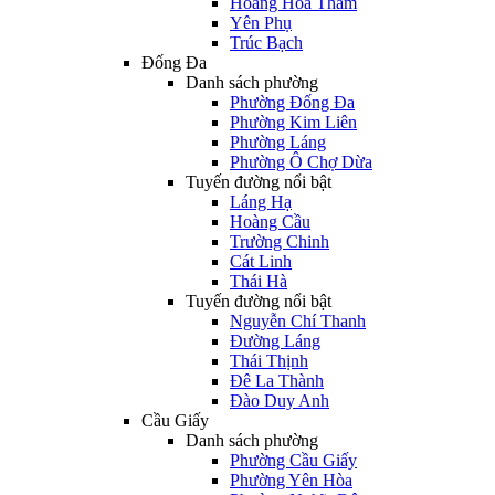
Hoàng Hoa Thám
Yên Phụ
Trúc Bạch
Đống Đa
Danh sách phường
Phường Đống Đa
Phường Kim Liên
Phường Láng
Phường Ô Chợ Dừa
Tuyến đường nổi bật
Láng Hạ
Hoàng Cầu
Trường Chinh
Cát Linh
Thái Hà
Tuyến đường nổi bật
Nguyễn Chí Thanh
Đường Láng
Thái Thịnh
Đê La Thành
Đào Duy Anh
Cầu Giấy
Danh sách phường
Phường Cầu Giấy
Phường Yên Hòa