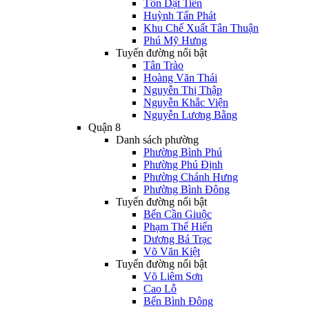
Tôn Dật Tiên
Huỳnh Tấn Phát
Khu Chế Xuất Tân Thuận
Phú Mỹ Hưng
Tuyến đường nổi bật
Tân Trào
Hoàng Văn Thái
Nguyễn Thị Thập
Nguyễn Khắc Viện
Nguyễn Lương Bằng
Quận 8
Danh sách phường
Phường Bình Phú
Phường Phú Định
Phường Chánh Hưng
Phường Bình Đông
Tuyến đường nổi bật
Bến Cần Giuộc
Phạm Thế Hiển
Dương Bá Trạc
Võ Văn Kiệt
Tuyến đường nổi bật
Võ Liêm Sơn
Cao Lỗ
Bến Bình Đông