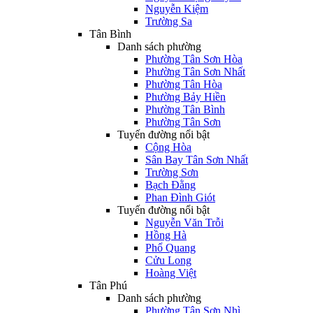
Nguyễn Kiệm
Trường Sa
Tân Bình
Danh sách phường
Phường Tân Sơn Hòa
Phường Tân Sơn Nhất
Phường Tân Hòa
Phường Bảy Hiền
Phường Tân Bình
Phường Tân Sơn
Tuyến đường nổi bật
Cộng Hòa
Sân Bay Tân Sơn Nhất
Trường Sơn
Bạch Đằng
Phan Đình Giót
Tuyến đường nổi bật
Nguyễn Văn Trỗi
Hồng Hà
Phổ Quang
Cửu Long
Hoàng Việt
Tân Phú
Danh sách phường
Phường Tân Sơn Nhì