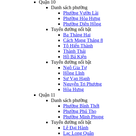
Quận 10
Danh sách phường
Phường Vườn Lài
Phường Hòa Hưng
Phường Diên Hồng
Tuyến đường nổi bật
Ba Tháng Hai
Cách Mạng Tháng 8
Tô Hiến Thành
Thành Thái
Hồ Bá Kiện
Tuyến đường nổi bật
Ngô Gia Tự
Hồng Lĩnh
Sư Vạn Hạnh
Nguyễn Tri Phương
Hòa Hưng
Quận 11
Danh sách phường
Phường Bình Thới
Phường Phú Thọ
Phường Minh Phụng
Tuyến đường nổi bật
Lê Đại Hành
Lạc Long Quân