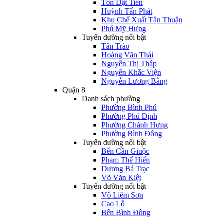
Tôn Dật Tiên
Huỳnh Tấn Phát
Khu Chế Xuất Tân Thuận
Phú Mỹ Hưng
Tuyến đường nổi bật
Tân Trào
Hoàng Văn Thái
Nguyễn Thị Thập
Nguyễn Khắc Viện
Nguyễn Lương Bằng
Quận 8
Danh sách phường
Phường Bình Phú
Phường Phú Định
Phường Chánh Hưng
Phường Bình Đông
Tuyến đường nổi bật
Bến Cần Giuộc
Phạm Thế Hiển
Dương Bá Trạc
Võ Văn Kiệt
Tuyến đường nổi bật
Võ Liêm Sơn
Cao Lỗ
Bến Bình Đông