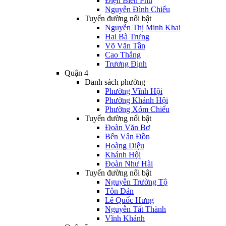
Điện Biên Phủ
Nguyễn Đình Chiểu
Tuyến đường nổi bật
Nguyễn Thị Minh Khai
Hai Bà Trưng
Võ Văn Tần
Cao Thắng
Trương Định
Quận 4
Danh sách phường
Phường Vĩnh Hội
Phường Khánh Hội
Phường Xóm Chiếu
Tuyến đường nổi bật
Đoàn Văn Bơ
Bến Vân Đồn
Hoàng Diệu
Khánh Hội
Đoàn Như Hài
Tuyến đường nổi bật
Nguyễn Trường Tộ
Tôn Đản
Lê Quốc Hưng
Nguyễn Tất Thành
Vĩnh Khánh