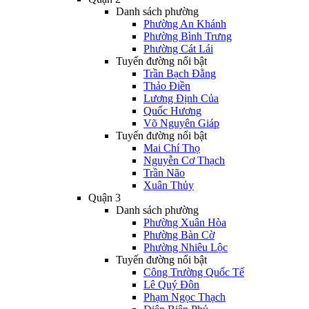
Danh sách phường
Phường An Khánh
Phường Bình Trưng
Phường Cát Lái
Tuyến đường nổi bật
Trần Bạch Đằng
Thảo Điền
Lương Định Của
Quốc Hương
Võ Nguyên Giáp
Tuyến đường nổi bật
Mai Chí Thọ
Nguyễn Cơ Thạch
Trần Não
Xuân Thủy
Quận 3
Danh sách phường
Phường Xuân Hòa
Phường Bàn Cờ
Phường Nhiêu Lộc
Tuyến đường nổi bật
Công Trường Quốc Tế
Lê Quý Đôn
Phạm Ngọc Thạch