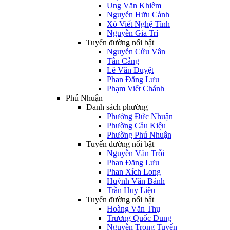
Ung Văn Khiêm
Nguyễn Hữu Cảnh
Xô Viết Nghệ Tĩnh
Nguyễn Gia Trí
Tuyến đường nổi bật
Nguyễn Cửu Vân
Tân Cảng
Lê Văn Duyệt
Phan Đăng Lưu
Phạm Viết Chánh
Phú Nhuận
Danh sách phường
Phường Đức Nhuận
Phường Cầu Kiệu
Phường Phú Nhuận
Tuyến đường nổi bật
Nguyễn Văn Trỗi
Phan Đăng Lưu
Phan Xích Long
Huỳnh Văn Bánh
Trần Huy Liệu
Tuyến đường nổi bật
Hoàng Văn Thụ
Trương Quốc Dung
Nguyễn Trọng Tuyển