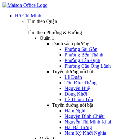
Hồ Chí Minh
Tìm theo Quận
|
Tìm theo Phường & Đường
Quận 1
Danh sách phường
Phường Sài Gòn
Phường Bến Thành
Phường Tân Định
Phường Cầu Ông Lãnh
Tuyến đường nổi bật
Lê Duẩn
Tôn Đức Thắng
Nguyễn Huệ
Đồng Khởi
Lê Thánh Tôn
Tuyến đường nổi bật
Hàm Nghi
Nguyễn Đình Chiểu
Nguyễn Thị Minh Khai
Hai Bà Trưng
Nam Kỳ Khởi Nghĩa
Quận 2