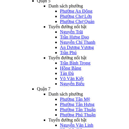
Quận 5
Danh sách phường
Phường An Đông
Phường Chợ Lớn
Phường Chợ Quán
Tuyến đường nổi bật
Nguyễn Trãi
Trần Hưng Đạo
Nguyễn Chí Thanh
An Dương Vương
Trần Phú
Tuyến đường nổi bật
Trần Bình Trọng
Hồng Bàng
Tản Đà
Võ Văn Kiệt
Nguyễn Biểu
Quận 7
Danh sách phường
Phường Tân Mỹ
Phường Tân Hưng
Phường Tân Thuận
Phường Phú Thuận
Tuyến đường nổi bật
Nguyễn Văn Linh