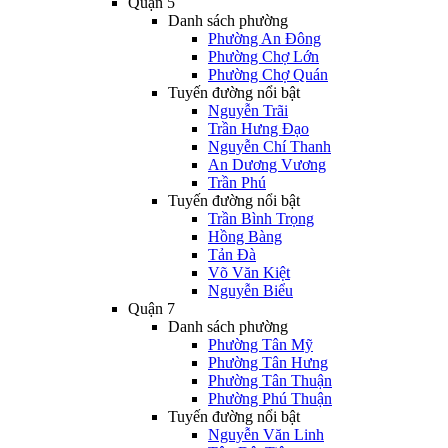
Quận 5
Danh sách phường
Phường An Đông
Phường Chợ Lớn
Phường Chợ Quán
Tuyến đường nổi bật
Nguyễn Trãi
Trần Hưng Đạo
Nguyễn Chí Thanh
An Dương Vương
Trần Phú
Tuyến đường nổi bật
Trần Bình Trọng
Hồng Bàng
Tản Đà
Võ Văn Kiệt
Nguyễn Biểu
Quận 7
Danh sách phường
Phường Tân Mỹ
Phường Tân Hưng
Phường Tân Thuận
Phường Phú Thuận
Tuyến đường nổi bật
Nguyễn Văn Linh