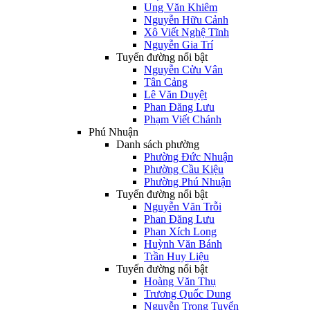
Ung Văn Khiêm
Nguyễn Hữu Cảnh
Xô Viết Nghệ Tĩnh
Nguyễn Gia Trí
Tuyến đường nổi bật
Nguyễn Cửu Vân
Tân Cảng
Lê Văn Duyệt
Phan Đăng Lưu
Phạm Viết Chánh
Phú Nhuận
Danh sách phường
Phường Đức Nhuận
Phường Cầu Kiệu
Phường Phú Nhuận
Tuyến đường nổi bật
Nguyễn Văn Trỗi
Phan Đăng Lưu
Phan Xích Long
Huỳnh Văn Bánh
Trần Huy Liệu
Tuyến đường nổi bật
Hoàng Văn Thụ
Trương Quốc Dung
Nguyễn Trọng Tuyển