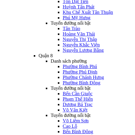
Tôn Dật Tiên
Huỳnh Tấn Phát
Khu Chế Xuất Tân Thuận
Phú Mỹ Hưng
Tuyến đường nổi bật
Tân Trào
Hoàng Văn Thái
Nguyễn Thị Thập
Nguyễn Khắc Viện
Nguyễn Lương Bằng
Quận 8
Danh sách phường
Phường Bình Phú
Phường Phú Định
Phường Chánh Hưng
Phường Bình Đông
Tuyến đường nổi bật
Bến Cần Giuộc
Phạm Thế Hiển
Dương Bá Trạc
Võ Văn Kiệt
Tuyến đường nổi bật
Võ Liêm Sơn
Cao Lỗ
Bến Bình Đông