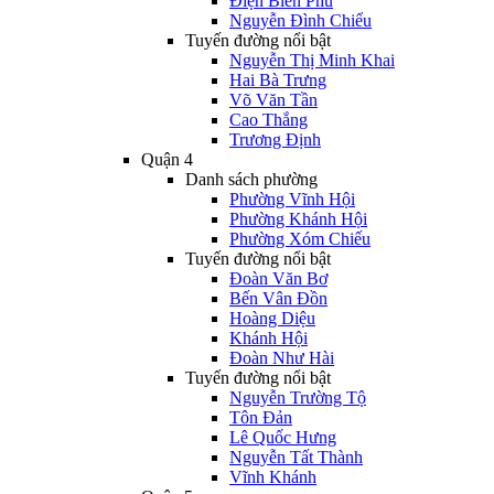
Điện Biên Phủ
Nguyễn Đình Chiểu
Tuyến đường nổi bật
Nguyễn Thị Minh Khai
Hai Bà Trưng
Võ Văn Tần
Cao Thắng
Trương Định
Quận 4
Danh sách phường
Phường Vĩnh Hội
Phường Khánh Hội
Phường Xóm Chiếu
Tuyến đường nổi bật
Đoàn Văn Bơ
Bến Vân Đồn
Hoàng Diệu
Khánh Hội
Đoàn Như Hài
Tuyến đường nổi bật
Nguyễn Trường Tộ
Tôn Đản
Lê Quốc Hưng
Nguyễn Tất Thành
Vĩnh Khánh