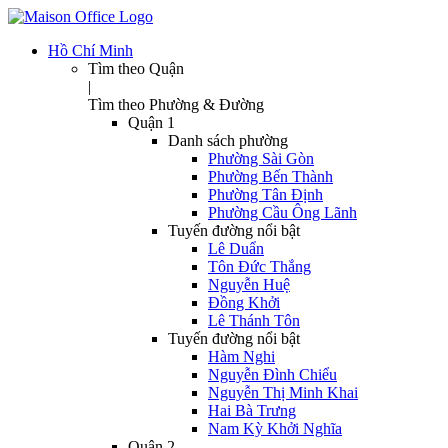
Hồ Chí Minh
Tìm theo Quận
|
Tìm theo Phường & Đường
Quận 1
Danh sách phường
Phường Sài Gòn
Phường Bến Thành
Phường Tân Định
Phường Cầu Ông Lãnh
Tuyến đường nổi bật
Lê Duẩn
Tôn Đức Thắng
Nguyễn Huệ
Đồng Khởi
Lê Thánh Tôn
Tuyến đường nổi bật
Hàm Nghi
Nguyễn Đình Chiểu
Nguyễn Thị Minh Khai
Hai Bà Trưng
Nam Kỳ Khởi Nghĩa
Quận 2