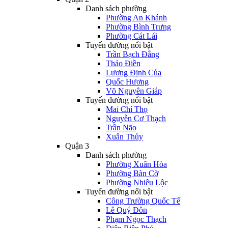
Danh sách phường
Phường An Khánh
Phường Bình Trưng
Phường Cát Lái
Tuyến đường nổi bật
Trần Bạch Đằng
Thảo Điền
Lương Định Của
Quốc Hương
Võ Nguyên Giáp
Tuyến đường nổi bật
Mai Chí Thọ
Nguyễn Cơ Thạch
Trần Não
Xuân Thủy
Quận 3
Danh sách phường
Phường Xuân Hòa
Phường Bàn Cờ
Phường Nhiêu Lộc
Tuyến đường nổi bật
Công Trường Quốc Tế
Lê Quý Đôn
Phạm Ngọc Thạch