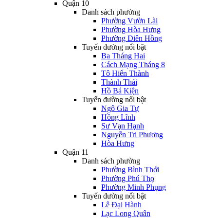
Quận 10
Danh sách phường
Phường Vườn Lài
Phường Hòa Hưng
Phường Diên Hồng
Tuyến đường nổi bật
Ba Tháng Hai
Cách Mạng Tháng 8
Tô Hiến Thành
Thành Thái
Hồ Bá Kiện
Tuyến đường nổi bật
Ngô Gia Tự
Hồng Lĩnh
Sư Vạn Hạnh
Nguyễn Tri Phương
Hòa Hưng
Quận 11
Danh sách phường
Phường Bình Thới
Phường Phú Thọ
Phường Minh Phụng
Tuyến đường nổi bật
Lê Đại Hành
Lạc Long Quân