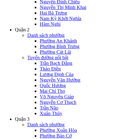
Nguyễn Đình Chiểu
Nguyễn Thị Minh Khai
Hai Bà Trưng
Nam Kỳ Khởi Nghĩa
Hàm Nghi
Quận 2
Danh sách phường
Phường An Khánh
Phường Bình Trưng
Phường Cát Lái
Tuyến đường nổi bật
Trần Bạch Đằng
Thảo Điền
Lương Định Của
Nguyễn Văn Hưởng
Quốc Hương
Mai Chí Thọ
Võ Nguyên Giáp
Nguyễn Cơ Thạch
Trần Não
Xuân Thủy
Quận 3
Danh sách phường
Phường Xuân Hòa
Phường Bàn Cờ