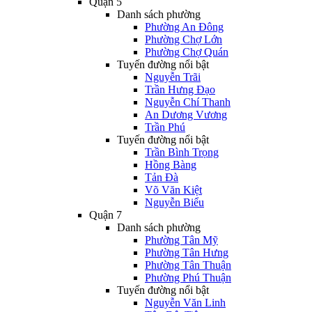
Quận 5
Danh sách phường
Phường An Đông
Phường Chợ Lớn
Phường Chợ Quán
Tuyến đường nổi bật
Nguyễn Trãi
Trần Hưng Đạo
Nguyễn Chí Thanh
An Dương Vương
Trần Phú
Tuyến đường nổi bật
Trần Bình Trọng
Hồng Bàng
Tản Đà
Võ Văn Kiệt
Nguyễn Biểu
Quận 7
Danh sách phường
Phường Tân Mỹ
Phường Tân Hưng
Phường Tân Thuận
Phường Phú Thuận
Tuyến đường nổi bật
Nguyễn Văn Linh