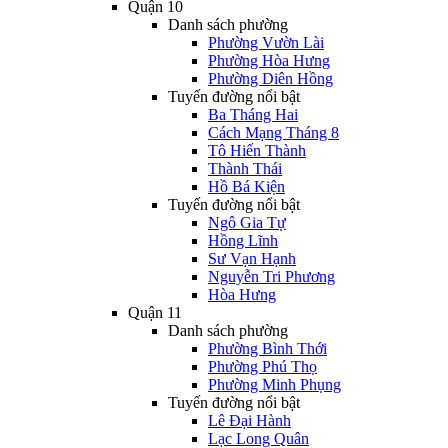
Quận 10
Danh sách phường
Phường Vườn Lài
Phường Hòa Hưng
Phường Diên Hồng
Tuyến đường nổi bật
Ba Tháng Hai
Cách Mạng Tháng 8
Tô Hiến Thành
Thành Thái
Hồ Bá Kiện
Tuyến đường nổi bật
Ngô Gia Tự
Hồng Lĩnh
Sư Vạn Hạnh
Nguyễn Tri Phương
Hòa Hưng
Quận 11
Danh sách phường
Phường Bình Thới
Phường Phú Thọ
Phường Minh Phụng
Tuyến đường nổi bật
Lê Đại Hành
Lạc Long Quân