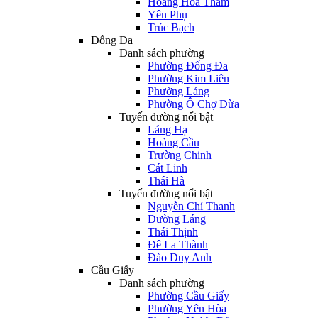
Hoàng Hoa Thám
Yên Phụ
Trúc Bạch
Đống Đa
Danh sách phường
Phường Đống Đa
Phường Kim Liên
Phường Láng
Phường Ô Chợ Dừa
Tuyến đường nổi bật
Láng Hạ
Hoàng Cầu
Trường Chinh
Cát Linh
Thái Hà
Tuyến đường nổi bật
Nguyễn Chí Thanh
Đường Láng
Thái Thịnh
Đê La Thành
Đào Duy Anh
Cầu Giấy
Danh sách phường
Phường Cầu Giấy
Phường Yên Hòa