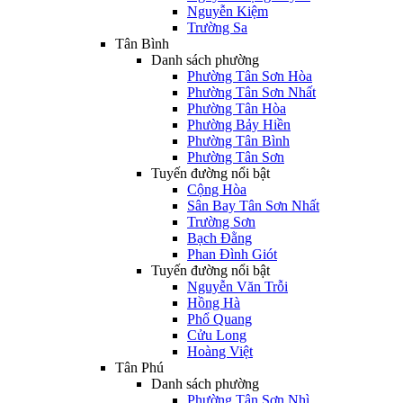
Nguyễn Kiệm
Trường Sa
Tân Bình
Danh sách phường
Phường Tân Sơn Hòa
Phường Tân Sơn Nhất
Phường Tân Hòa
Phường Bảy Hiền
Phường Tân Bình
Phường Tân Sơn
Tuyến đường nổi bật
Cộng Hòa
Sân Bay Tân Sơn Nhất
Trường Sơn
Bạch Đằng
Phan Đình Giót
Tuyến đường nổi bật
Nguyễn Văn Trỗi
Hồng Hà
Phổ Quang
Cửu Long
Hoàng Việt
Tân Phú
Danh sách phường
Phường Tân Sơn Nhì