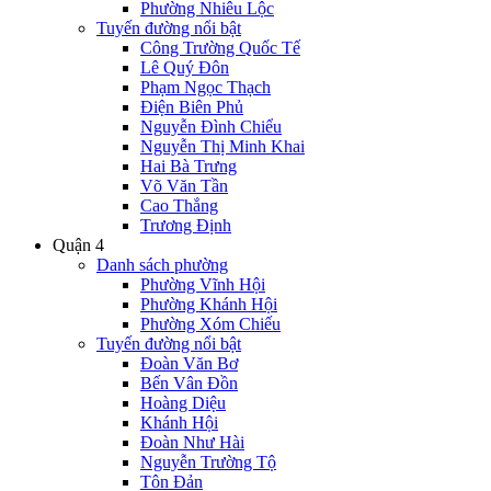
Phường Nhiêu Lộc
Tuyến đường nổi bật
Công Trường Quốc Tế
Lê Quý Đôn
Phạm Ngọc Thạch
Điện Biên Phủ
Nguyễn Đình Chiểu
Nguyễn Thị Minh Khai
Hai Bà Trưng
Võ Văn Tần
Cao Thắng
Trương Định
Quận 4
Danh sách phường
Phường Vĩnh Hội
Phường Khánh Hội
Phường Xóm Chiếu
Tuyến đường nổi bật
Đoàn Văn Bơ
Bến Vân Đồn
Hoàng Diệu
Khánh Hội
Đoàn Như Hài
Nguyễn Trường Tộ
Tôn Đản