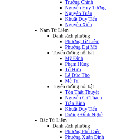
Trường Chinh
Nguyễn Huy Tưởng
Nguyễn Tuân
Khuất Duy Tiến
Nguyễn Xiển
Nam Từ Liêm
Danh sách phường
Phường Từ Liêm
Phường Đại Mỗ
Tuyến đường nổi bật
Mỹ Đình
Phạm Hùng
Tố Hữu
Lê Đức Thọ
Mễ Trì
Tuyến đường nổi bật
Tôn Thất Thuyết
Nguyễn Cơ Thạch
Trần Bình
Khuất Duy Tiến
Dương Đình Nghệ
Bắc Từ Liêm
Danh sách phường
Phường Phú Diễn
Phường Xuân Đỉnh