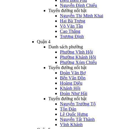
Điện Biên Phủ
Nguyễn Đình Chiểu
Tuyến đường nổi bật
Nguyễn Thị Minh Khai
Hai Bà Trưng
Võ Văn Tần
Cao Thắng
Trương Định
Quận 4
Danh sách phường
Phường Vĩnh Hội
Phường Khánh Hội
Phường Xóm Chiếu
Tuyến đường nổi bật
Đoàn Văn Bơ
Bến Vân Đồn
Hoàng Diệu
Khánh Hội
Đoàn Như Hài
Tuyến đường nổi bật
Nguyễn Trường Tộ
Tôn Đản
Lê Quốc Hưng
Nguyễn Tất Thành
Vĩnh Khánh