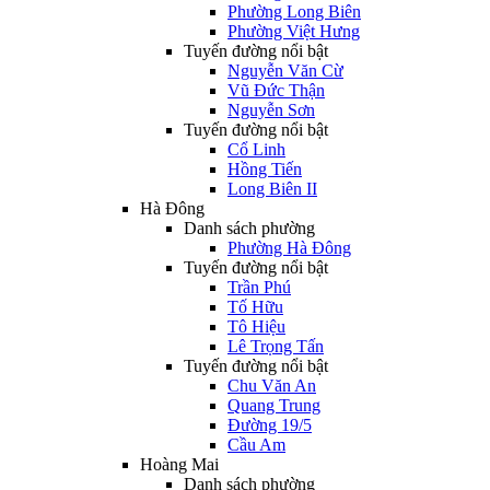
Phường Long Biên
Phường Việt Hưng
Tuyến đường nổi bật
Nguyễn Văn Cừ
Vũ Đức Thận
Nguyễn Sơn
Tuyến đường nổi bật
Cổ Linh
Hồng Tiến
Long Biên II
Hà Đông
Danh sách phường
Phường Hà Đông
Tuyến đường nổi bật
Trần Phú
Tố Hữu
Tô Hiệu
Lê Trọng Tấn
Tuyến đường nổi bật
Chu Văn An
Quang Trung
Đường 19/5
Cầu Am
Hoàng Mai
Danh sách phường