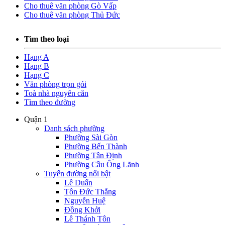
Cho thuê văn phòng Gò Vấp
Cho thuê văn phòng Thủ Đức
Tìm theo loại
Hạng A
Hạng B
Hạng C
Văn phòng trọn gói
Toà nhà nguyên căn
Tìm theo đường
Quận 1
Danh sách phường
Phường Sài Gòn
Phường Bến Thành
Phường Tân Định
Phường Cầu Ông Lãnh
Tuyến đường nổi bật
Lê Duẩn
Tôn Đức Thắng
Nguyễn Huệ
Đồng Khởi
Lê Thánh Tôn