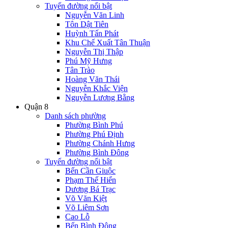
Tuyến đường nổi bật
Nguyễn Văn Linh
Tôn Dật Tiên
Huỳnh Tấn Phát
Khu Chế Xuất Tân Thuận
Nguyễn Thị Thập
Phú Mỹ Hưng
Tân Trào
Hoàng Văn Thái
Nguyễn Khắc Viện
Nguyễn Lương Bằng
Quận 8
Danh sách phường
Phường Bình Phú
Phường Phú Định
Phường Chánh Hưng
Phường Bình Đông
Tuyến đường nổi bật
Bến Cần Giuộc
Phạm Thế Hiển
Dương Bá Trạc
Võ Văn Kiệt
Võ Liêm Sơn
Cao Lỗ
Bến Bình Đông