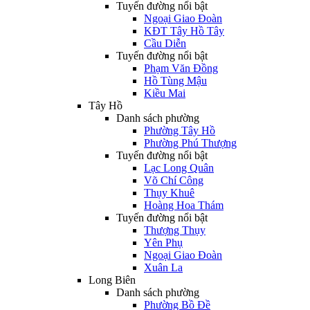
Tuyến đường nổi bật
Ngoại Giao Đoàn
KĐT Tây Hồ Tây
Cầu Diễn
Tuyến đường nổi bật
Phạm Văn Đồng
Hồ Tùng Mậu
Kiều Mai
Tây Hồ
Danh sách phường
Phường Tây Hồ
Phường Phú Thượng
Tuyến đường nổi bật
Lạc Long Quân
Võ Chí Công
Thụy Khuê
Hoàng Hoa Thám
Tuyến đường nổi bật
Thượng Thụy
Yên Phụ
Ngoại Giao Đoàn
Xuân La
Long Biên
Danh sách phường
Phường Bồ Đề