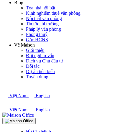
Blog
Tòa nhà nổi bật
Kinh nghiệm thuê văn phòng
Nội thất văn phòng
Tin tức thị trường
Pháp lý văn phòng
Phong thuỷ
Góc HCNS
Về Maison
Giới thiệu
Đội ngũ tư vấn
Dịch vụ Chủ đầu tư
Đối tác
Dự án tiêu biểu
Tuyển dụng
Việt Nam
English
Việt Nam
English
Hồ Chí Minh