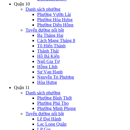
Quận 10
Danh sách phường
Phường Vườn Lài
Phường Hòa Hưng
Phường Diên Hồng
Tuyến đường nổi bật
Ba Tháng Hai
Cách Mạng Tháng 8
Tô Hiến Thành
Thành Thái
Hồ Bá Kiện
Ngô Gia Tự
Hồng Lĩnh
Sư Vạn Hạnh
Nguyễn Tri Phương
Hòa Hưng
Quận 11
Danh sách phường
Phường Bình Thới
Phường Phú Thọ
Phường Minh Phụng
Tuyến đường nổi bật
Lê Đại Hành
Lạc Long Quân
Lữ Gia