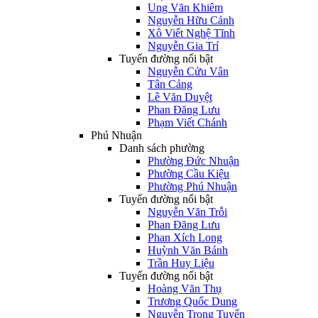
Ung Văn Khiêm
Nguyễn Hữu Cảnh
Xô Viết Nghệ Tĩnh
Nguyễn Gia Trí
Tuyến đường nổi bật
Nguyễn Cửu Vân
Tân Cảng
Lê Văn Duyệt
Phan Đăng Lưu
Phạm Viết Chánh
Phú Nhuận
Danh sách phường
Phường Đức Nhuận
Phường Cầu Kiệu
Phường Phú Nhuận
Tuyến đường nổi bật
Nguyễn Văn Trỗi
Phan Đăng Lưu
Phan Xích Long
Huỳnh Văn Bánh
Trần Huy Liệu
Tuyến đường nổi bật
Hoàng Văn Thụ
Trương Quốc Dung
Nguyễn Trọng Tuyển