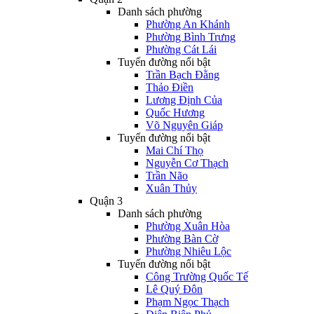
Danh sách phường
Phường An Khánh
Phường Bình Trưng
Phường Cát Lái
Tuyến đường nổi bật
Trần Bạch Đằng
Thảo Điền
Lương Định Của
Quốc Hương
Võ Nguyên Giáp
Tuyến đường nổi bật
Mai Chí Thọ
Nguyễn Cơ Thạch
Trần Não
Xuân Thủy
Quận 3
Danh sách phường
Phường Xuân Hòa
Phường Bàn Cờ
Phường Nhiêu Lộc
Tuyến đường nổi bật
Công Trường Quốc Tế
Lê Quý Đôn
Phạm Ngọc Thạch