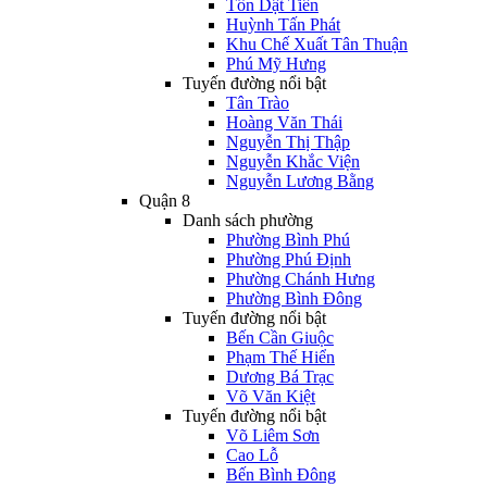
Tôn Dật Tiên
Huỳnh Tấn Phát
Khu Chế Xuất Tân Thuận
Phú Mỹ Hưng
Tuyến đường nổi bật
Tân Trào
Hoàng Văn Thái
Nguyễn Thị Thập
Nguyễn Khắc Viện
Nguyễn Lương Bằng
Quận 8
Danh sách phường
Phường Bình Phú
Phường Phú Định
Phường Chánh Hưng
Phường Bình Đông
Tuyến đường nổi bật
Bến Cần Giuộc
Phạm Thế Hiển
Dương Bá Trạc
Võ Văn Kiệt
Tuyến đường nổi bật
Võ Liêm Sơn
Cao Lỗ
Bến Bình Đông