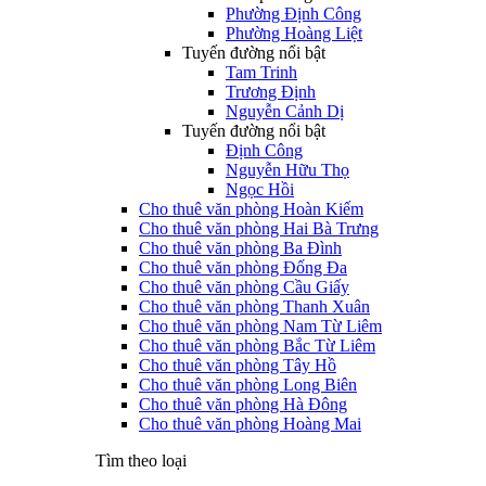
Phường Định Công
Phường Hoàng Liệt
Tuyến đường nổi bật
Tam Trinh
Trương Định
Nguyễn Cảnh Dị
Tuyến đường nổi bật
Định Công
Nguyễn Hữu Thọ
Ngọc Hồi
Cho thuê văn phòng Hoàn Kiếm
Cho thuê văn phòng Hai Bà Trưng
Cho thuê văn phòng Ba Đình
Cho thuê văn phòng Đống Đa
Cho thuê văn phòng Cầu Giấy
Cho thuê văn phòng Thanh Xuân
Cho thuê văn phòng Nam Từ Liêm
Cho thuê văn phòng Bắc Từ Liêm
Cho thuê văn phòng Tây Hồ
Cho thuê văn phòng Long Biên
Cho thuê văn phòng Hà Đông
Cho thuê văn phòng Hoàng Mai
Tìm theo loại