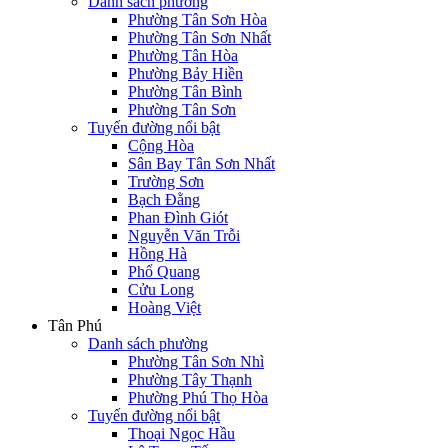
Danh sách phường
Phường Tân Sơn Hòa
Phường Tân Sơn Nhất
Phường Tân Hòa
Phường Bảy Hiền
Phường Tân Bình
Phường Tân Sơn
Tuyến đường nổi bật
Cộng Hòa
Sân Bay Tân Sơn Nhất
Trường Sơn
Bạch Đằng
Phan Đình Giót
Nguyễn Văn Trỗi
Hồng Hà
Phổ Quang
Cửu Long
Hoàng Việt
Tân Phú
Danh sách phường
Phường Tân Sơn Nhì
Phường Tây Thạnh
Phường Phú Thọ Hòa
Tuyến đường nổi bật
Thoại Ngọc Hầu