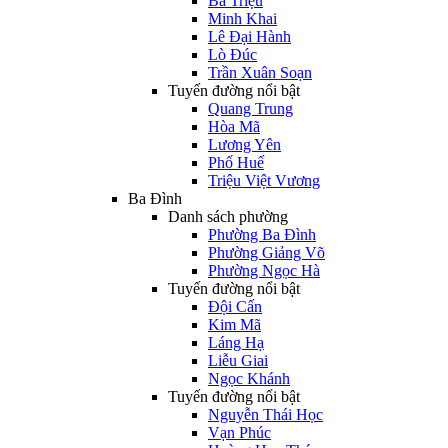
Bà Triệu
Minh Khai
Lê Đại Hành
Lò Đúc
Trần Xuân Soạn
Tuyến đường nổi bật
Quang Trung
Hòa Mã
Lương Yên
Phố Huế
Triệu Việt Vương
Ba Đình
Danh sách phường
Phường Ba Đình
Phường Giảng Võ
Phường Ngọc Hà
Tuyến đường nổi bật
Đội Cấn
Kim Mã
Láng Hạ
Liễu Giai
Ngọc Khánh
Tuyến đường nổi bật
Nguyễn Thái Học
Vạn Phúc