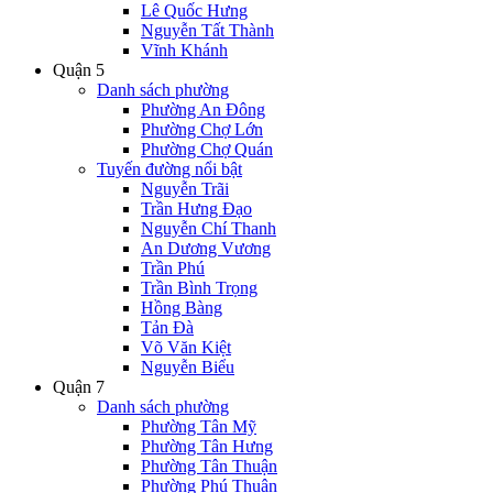
Lê Quốc Hưng
Nguyễn Tất Thành
Vĩnh Khánh
Quận 5
Danh sách phường
Phường An Đông
Phường Chợ Lớn
Phường Chợ Quán
Tuyến đường nổi bật
Nguyễn Trãi
Trần Hưng Đạo
Nguyễn Chí Thanh
An Dương Vương
Trần Phú
Trần Bình Trọng
Hồng Bàng
Tản Đà
Võ Văn Kiệt
Nguyễn Biểu
Quận 7
Danh sách phường
Phường Tân Mỹ
Phường Tân Hưng
Phường Tân Thuận
Phường Phú Thuận