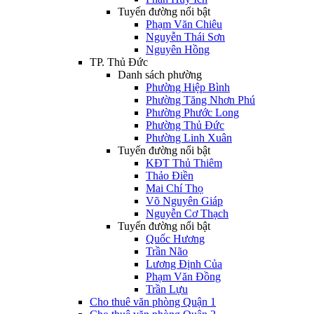
Tuyến đường nổi bật
Phạm Văn Chiêu
Nguyễn Thái Sơn
Nguyên Hồng
TP. Thủ Đức
Danh sách phường
Phường Hiệp Bình
Phường Tăng Nhơn Phú
Phường Phước Long
Phường Thủ Đức
Phường Linh Xuân
Tuyến đường nổi bật
KĐT Thủ Thiêm
Thảo Điền
Mai Chí Thọ
Võ Nguyên Giáp
Nguyễn Cơ Thạch
Tuyến đường nổi bật
Quốc Hương
Trần Não
Lương Định Của
Phạm Văn Đồng
Trần Lựu
Cho thuê văn phòng Quận 1