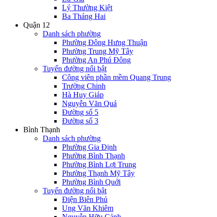
Lý Thường Kiệt
Ba Tháng Hai
Quận 12
Danh sách phường
Phường Đông Hưng Thuận
Phường Trung Mỹ Tây
Phường An Phú Đông
Tuyến đường nổi bật
Công viên phần mềm Quang Trung
Trường Chinh
Hà Huy Giáp
Nguyễn Văn Quá
Đường số 5
Đường số 3
Bình Thạnh
Danh sách phường
Phường Gia Định
Phường Bình Thạnh
Phường Bình Lợi Trung
Phường Thạnh Mỹ Tây
Phường Bình Quới
Tuyến đường nổi bật
Điện Biên Phủ
Ung Văn Khiêm
Nguyễn Hữu Cảnh