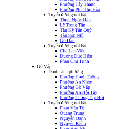
Phường Tây Thạnh
Phường Phú Thọ Hòa
Tuyến đường nổi bật
Thoại Ngọc Hầu
Lê Trọng Tấn
Tân Kỳ Tân Quý
Tân Sơn Nhì
Gò Dầu
Tuyến đường nổi bật
Chế Lan Viên
Dương Đức Hiền
Phan Chu Trinh
Gò Vấp
Danh sách phường
Phường Hạnh Thông
Phường An Nhơn
Phường Gò Vấp
Phường An Hội Tây
Phường Thông Tây Hội
Tuyến đường nổi bật
Phan Văn Trị
Quang Trung
Nguyễn Oanh
Nguyễn Kiệm
Phan Huy Ích