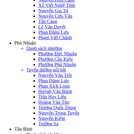
Xô Viết Nghệ Tĩnh
Nguyễn Gia Trí
Nguyễn Cửu Vân
Tân Cảng
Lê Văn Duyệt
Phan Đăng Lưu
Phạm Viết Chánh
Phú Nhuận
Danh sách phường
Phường Đức Nhuận
Phường Cầu Kiệu
Phường Phú Nhuận
Tuyến đường nổi bật
Nguyễn Văn Trỗi
Phan Đăng Lưu
Phan Xích Long
Huỳnh Văn Bánh
Trần Huy Liệu
Hoàng Văn Thụ
Trương Quốc Dung
Nguyễn Trọng Tuyển
Nguyễn Kiệm
Trường Sa
Tân Bình