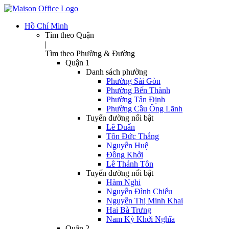
Hồ Chí Minh
Tìm theo Quận
|
Tìm theo Phường & Đường
Quận 1
Danh sách phường
Phường Sài Gòn
Phường Bến Thành
Phường Tân Định
Phường Cầu Ông Lãnh
Tuyến đường nổi bật
Lê Duẩn
Tôn Đức Thắng
Nguyễn Huệ
Đồng Khởi
Lê Thánh Tôn
Tuyến đường nổi bật
Hàm Nghi
Nguyễn Đình Chiểu
Nguyễn Thị Minh Khai
Hai Bà Trưng
Nam Kỳ Khởi Nghĩa
Quận 2