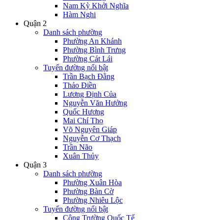
Nam Kỳ Khởi Nghĩa
Hàm Nghi
Quận 2
Danh sách phường
Phường An Khánh
Phường Bình Trưng
Phường Cát Lái
Tuyến đường nổi bật
Trần Bạch Đằng
Thảo Điền
Lương Định Của
Nguyễn Văn Hưởng
Quốc Hương
Mai Chí Thọ
Võ Nguyên Giáp
Nguyễn Cơ Thạch
Trần Não
Xuân Thủy
Quận 3
Danh sách phường
Phường Xuân Hòa
Phường Bàn Cờ
Phường Nhiêu Lộc
Tuyến đường nổi bật
Công Trường Quốc Tế