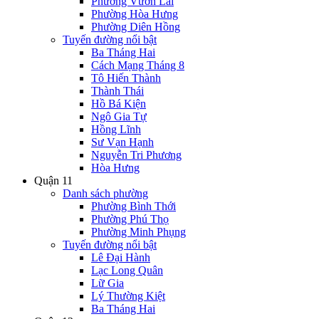
Phường Vườn Lài
Phường Hòa Hưng
Phường Diên Hồng
Tuyến đường nổi bật
Ba Tháng Hai
Cách Mạng Tháng 8
Tô Hiến Thành
Thành Thái
Hồ Bá Kiện
Ngô Gia Tự
Hồng Lĩnh
Sư Vạn Hạnh
Nguyễn Tri Phương
Hòa Hưng
Quận 11
Danh sách phường
Phường Bình Thới
Phường Phú Thọ
Phường Minh Phụng
Tuyến đường nổi bật
Lê Đại Hành
Lạc Long Quân
Lữ Gia
Lý Thường Kiệt
Ba Tháng Hai