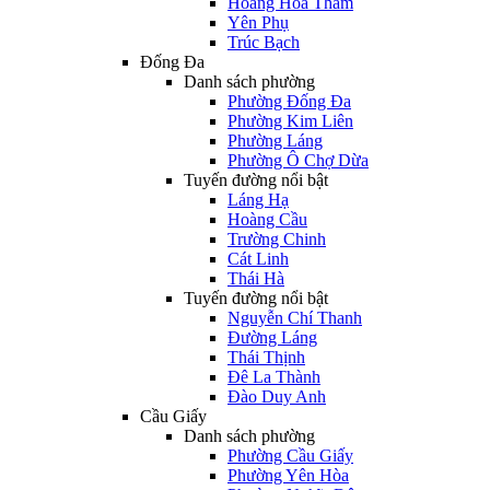
Hoàng Hoa Thám
Yên Phụ
Trúc Bạch
Đống Đa
Danh sách phường
Phường Đống Đa
Phường Kim Liên
Phường Láng
Phường Ô Chợ Dừa
Tuyến đường nổi bật
Láng Hạ
Hoàng Cầu
Trường Chinh
Cát Linh
Thái Hà
Tuyến đường nổi bật
Nguyễn Chí Thanh
Đường Láng
Thái Thịnh
Đê La Thành
Đào Duy Anh
Cầu Giấy
Danh sách phường
Phường Cầu Giấy
Phường Yên Hòa