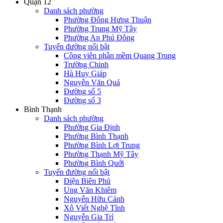
Quận 12
Danh sách phường
Phường Đông Hưng Thuận
Phường Trung Mỹ Tây
Phường An Phú Đông
Tuyến đường nổi bật
Công viên phần mềm Quang Trung
Trường Chinh
Hà Huy Giáp
Nguyễn Văn Quá
Đường số 5
Đường số 3
Bình Thạnh
Danh sách phường
Phường Gia Định
Phường Bình Thạnh
Phường Bình Lợi Trung
Phường Thạnh Mỹ Tây
Phường Bình Quới
Tuyến đường nổi bật
Điện Biên Phủ
Ung Văn Khiêm
Nguyễn Hữu Cảnh
Xô Viết Nghệ Tĩnh
Nguyễn Gia Trí