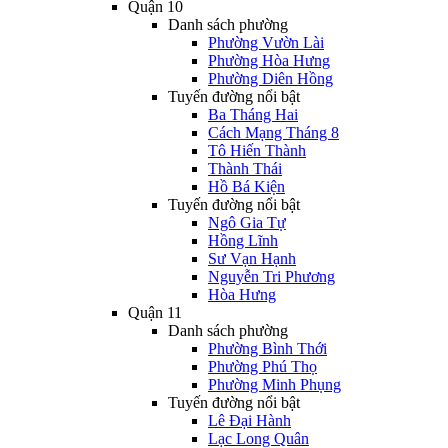
Quận 10
Danh sách phường
Phường Vườn Lài
Phường Hòa Hưng
Phường Diên Hồng
Tuyến đường nổi bật
Ba Tháng Hai
Cách Mạng Tháng 8
Tô Hiến Thành
Thành Thái
Hồ Bá Kiện
Tuyến đường nổi bật
Ngô Gia Tự
Hồng Lĩnh
Sư Vạn Hạnh
Nguyễn Tri Phương
Hòa Hưng
Quận 11
Danh sách phường
Phường Bình Thới
Phường Phú Thọ
Phường Minh Phụng
Tuyến đường nổi bật
Lê Đại Hành
Lạc Long Quân