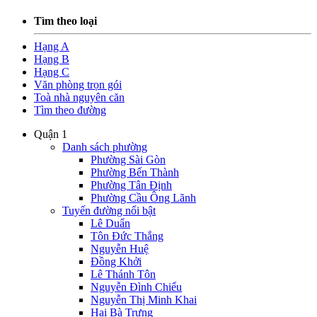
Tìm theo loại
Hạng A
Hạng B
Hạng C
Văn phòng trọn gói
Toà nhà nguyên căn
Tìm theo đường
Quận 1
Danh sách phường
Phường Sài Gòn
Phường Bến Thành
Phường Tân Định
Phường Cầu Ông Lãnh
Tuyến đường nổi bật
Lê Duẩn
Tôn Đức Thắng
Nguyễn Huệ
Đồng Khởi
Lê Thánh Tôn
Nguyễn Đình Chiểu
Nguyễn Thị Minh Khai
Hai Bà Trưng