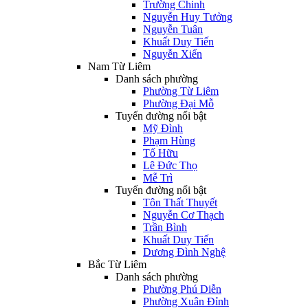
Trường Chinh
Nguyễn Huy Tưởng
Nguyễn Tuân
Khuất Duy Tiến
Nguyễn Xiển
Nam Từ Liêm
Danh sách phường
Phường Từ Liêm
Phường Đại Mỗ
Tuyến đường nổi bật
Mỹ Đình
Phạm Hùng
Tố Hữu
Lê Đức Thọ
Mễ Trì
Tuyến đường nổi bật
Tôn Thất Thuyết
Nguyễn Cơ Thạch
Trần Bình
Khuất Duy Tiến
Dương Đình Nghệ
Bắc Từ Liêm
Danh sách phường
Phường Phú Diễn
Phường Xuân Đỉnh