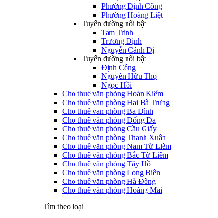
Phường Định Công
Phường Hoàng Liệt
Tuyến đường nổi bật
Tam Trinh
Trương Định
Nguyễn Cảnh Dị
Tuyến đường nổi bật
Định Công
Nguyễn Hữu Thọ
Ngọc Hồi
Cho thuê văn phòng Hoàn Kiếm
Cho thuê văn phòng Hai Bà Trưng
Cho thuê văn phòng Ba Đình
Cho thuê văn phòng Đống Đa
Cho thuê văn phòng Cầu Giấy
Cho thuê văn phòng Thanh Xuân
Cho thuê văn phòng Nam Từ Liêm
Cho thuê văn phòng Bắc Từ Liêm
Cho thuê văn phòng Tây Hồ
Cho thuê văn phòng Long Biên
Cho thuê văn phòng Hà Đông
Cho thuê văn phòng Hoàng Mai
Tìm theo loại