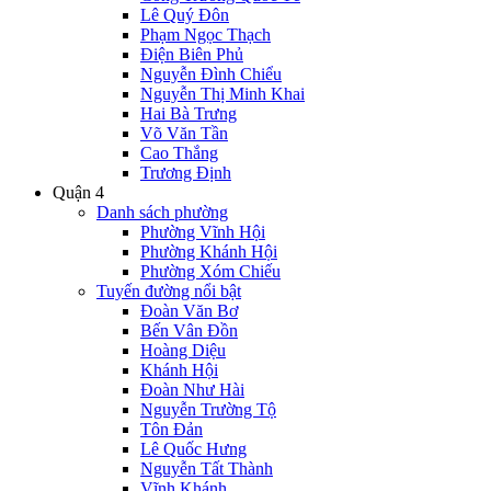
Lê Quý Đôn
Phạm Ngọc Thạch
Điện Biên Phủ
Nguyễn Đình Chiểu
Nguyễn Thị Minh Khai
Hai Bà Trưng
Võ Văn Tần
Cao Thắng
Trương Định
Quận 4
Danh sách phường
Phường Vĩnh Hội
Phường Khánh Hội
Phường Xóm Chiếu
Tuyến đường nổi bật
Đoàn Văn Bơ
Bến Vân Đồn
Hoàng Diệu
Khánh Hội
Đoàn Như Hài
Nguyễn Trường Tộ
Tôn Đản
Lê Quốc Hưng
Nguyễn Tất Thành
Vĩnh Khánh