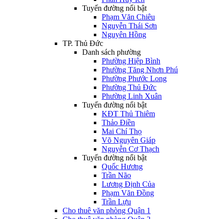
Tuyến đường nổi bật
Phạm Văn Chiêu
Nguyễn Thái Sơn
Nguyên Hồng
TP. Thủ Đức
Danh sách phường
Phường Hiệp Bình
Phường Tăng Nhơn Phú
Phường Phước Long
Phường Thủ Đức
Phường Linh Xuân
Tuyến đường nổi bật
KĐT Thủ Thiêm
Thảo Điền
Mai Chí Thọ
Võ Nguyên Giáp
Nguyễn Cơ Thạch
Tuyến đường nổi bật
Quốc Hương
Trần Não
Lương Định Của
Phạm Văn Đồng
Trần Lựu
Cho thuê văn phòng Quận 1