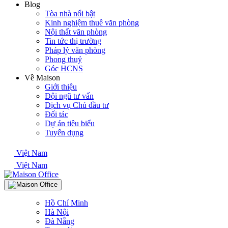
Blog
Tòa nhà nổi bật
Kinh nghiệm thuê văn phòng
Nội thất văn phòng
Tin tức thị trường
Pháp lý văn phòng
Phong thuỷ
Góc HCNS
Về Maison
Giới thiệu
Đội ngũ tư vấn
Dịch vụ Chủ đầu tư
Đối tác
Dự án tiêu biểu
Tuyển dụng
Việt Nam
Việt Nam
Hồ Chí Minh
Hà Nội
Đà Nẵng