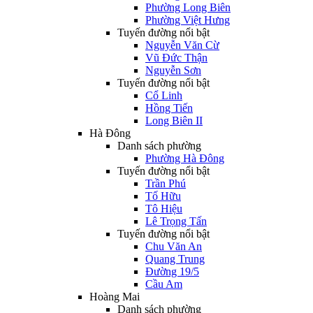
Phường Long Biên
Phường Việt Hưng
Tuyến đường nổi bật
Nguyễn Văn Cừ
Vũ Đức Thận
Nguyễn Sơn
Tuyến đường nổi bật
Cổ Linh
Hồng Tiến
Long Biên II
Hà Đông
Danh sách phường
Phường Hà Đông
Tuyến đường nổi bật
Trần Phú
Tố Hữu
Tô Hiệu
Lê Trọng Tấn
Tuyến đường nổi bật
Chu Văn An
Quang Trung
Đường 19/5
Cầu Am
Hoàng Mai
Danh sách phường