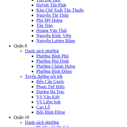
Huỳnh Tấn Phát
Khu Chế Xuất Tân Thuận
Nguyễn Thị Thập
Phú Mỹ Hưng
Tân Trào
Hoàng Văn Thái
Nguyễn Khắc Viện
Nguyễn Lương Bằng
Quận 8
Danh sách phường
Phường Bình Phú
Phường Phú Định
Phường Chánh Hưng
Phường Bình Đông
Tuyến đường nổi bật
Bến Cần Giuộc
Phạm Thế Hiển
Dương Bá Trạc
Võ Văn Kiệt
Võ Liêm Sơn
Cao Lỗ
Bến Bình Đông
Quận 10
Danh sách phường