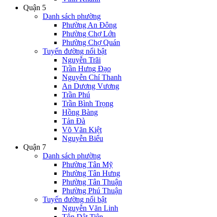
Quận 5
Danh sách phường
Phường An Đông
Phường Chợ Lớn
Phường Chợ Quán
Tuyến đường nổi bật
Nguyễn Trãi
Trần Hưng Đạo
Nguyễn Chí Thanh
An Dương Vương
Trần Phú
Trần Bình Trọng
Hồng Bàng
Tản Đà
Võ Văn Kiệt
Nguyễn Biểu
Quận 7
Danh sách phường
Phường Tân Mỹ
Phường Tân Hưng
Phường Tân Thuận
Phường Phú Thuận
Tuyến đường nổi bật
Nguyễn Văn Linh
Tôn Dật Tiên