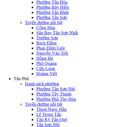
Phường Tân Hòa
Phường Bảy Hiền
Phường Tân Bình
Phường Tân Sơn
Tuyến đường nổi bật
Cộng Hòa
Sân Bay Tân Sơn Nhất
Trường Sơn
Bạch Đằng
Phan Đình Giót
Nguyễn Văn Trỗi
Hồng Hà
Phổ Quang
Cửu Long
Hoàng Việt
Tân Phú
Danh sách phường
Phường Tân Sơn Nhì
Phường Tây Thạnh
Phường Phú Thọ Hòa
Tuyến đường nổi bật
Thoại Ngọc Hầu
Lê Trọng Tấn
Tân Kỳ Tân Quý
Tân Sơn Nhì