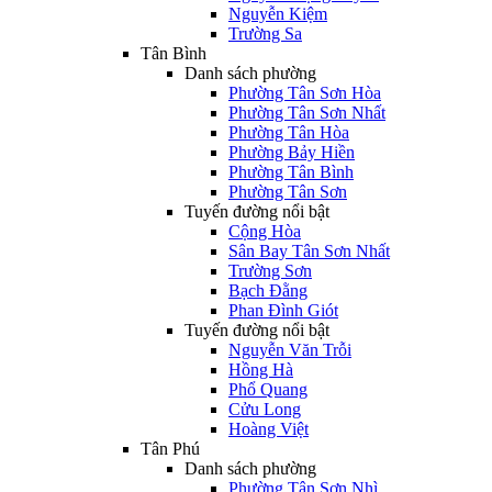
Nguyễn Kiệm
Trường Sa
Tân Bình
Danh sách phường
Phường Tân Sơn Hòa
Phường Tân Sơn Nhất
Phường Tân Hòa
Phường Bảy Hiền
Phường Tân Bình
Phường Tân Sơn
Tuyến đường nổi bật
Cộng Hòa
Sân Bay Tân Sơn Nhất
Trường Sơn
Bạch Đằng
Phan Đình Giót
Tuyến đường nổi bật
Nguyễn Văn Trỗi
Hồng Hà
Phổ Quang
Cửu Long
Hoàng Việt
Tân Phú
Danh sách phường
Phường Tân Sơn Nhì