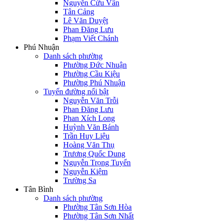
Nguyễn Cửu Vân
Tân Cảng
Lê Văn Duyệt
Phan Đăng Lưu
Phạm Viết Chánh
Phú Nhuận
Danh sách phường
Phường Đức Nhuận
Phường Cầu Kiệu
Phường Phú Nhuận
Tuyến đường nổi bật
Nguyễn Văn Trỗi
Phan Đăng Lưu
Phan Xích Long
Huỳnh Văn Bánh
Trần Huy Liệu
Hoàng Văn Thụ
Trương Quốc Dung
Nguyễn Trọng Tuyển
Nguyễn Kiệm
Trường Sa
Tân Bình
Danh sách phường
Phường Tân Sơn Hòa
Phường Tân Sơn Nhất