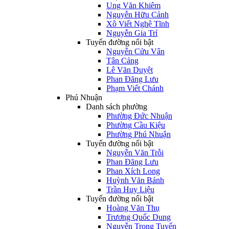
Ung Văn Khiêm
Nguyễn Hữu Cảnh
Xô Viết Nghệ Tĩnh
Nguyễn Gia Trí
Tuyến đường nổi bật
Nguyễn Cửu Vân
Tân Cảng
Lê Văn Duyệt
Phan Đăng Lưu
Phạm Viết Chánh
Phú Nhuận
Danh sách phường
Phường Đức Nhuận
Phường Cầu Kiệu
Phường Phú Nhuận
Tuyến đường nổi bật
Nguyễn Văn Trỗi
Phan Đăng Lưu
Phan Xích Long
Huỳnh Văn Bánh
Trần Huy Liệu
Tuyến đường nổi bật
Hoàng Văn Thụ
Trương Quốc Dung
Nguyễn Trọng Tuyển