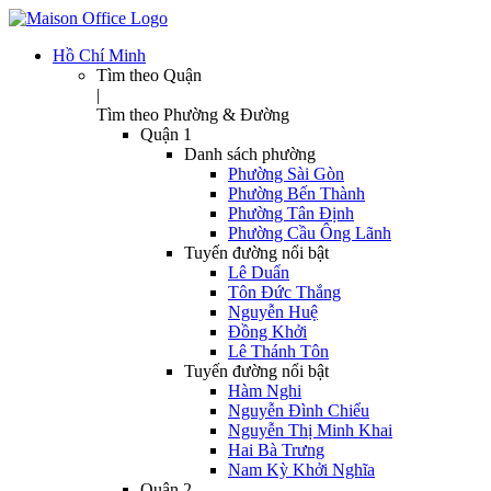
Hồ Chí Minh
Tìm theo Quận
|
Tìm theo Phường & Đường
Quận 1
Danh sách phường
Phường Sài Gòn
Phường Bến Thành
Phường Tân Định
Phường Cầu Ông Lãnh
Tuyến đường nổi bật
Lê Duẩn
Tôn Đức Thắng
Nguyễn Huệ
Đồng Khởi
Lê Thánh Tôn
Tuyến đường nổi bật
Hàm Nghi
Nguyễn Đình Chiểu
Nguyễn Thị Minh Khai
Hai Bà Trưng
Nam Kỳ Khởi Nghĩa
Quận 2