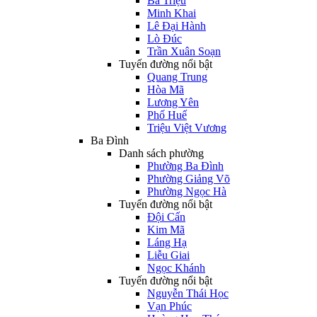
Bà Triệu
Minh Khai
Lê Đại Hành
Lò Đúc
Trần Xuân Soạn
Tuyến đường nổi bật
Quang Trung
Hòa Mã
Lương Yên
Phố Huế
Triệu Việt Vương
Ba Đình
Danh sách phường
Phường Ba Đình
Phường Giảng Võ
Phường Ngọc Hà
Tuyến đường nổi bật
Đội Cấn
Kim Mã
Láng Hạ
Liễu Giai
Ngọc Khánh
Tuyến đường nổi bật
Nguyễn Thái Học
Vạn Phúc