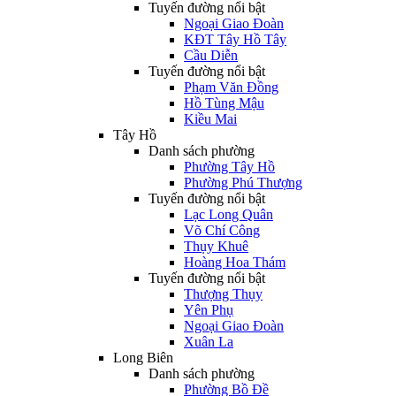
Tuyến đường nổi bật
Ngoại Giao Đoàn
KĐT Tây Hồ Tây
Cầu Diễn
Tuyến đường nổi bật
Phạm Văn Đồng
Hồ Tùng Mậu
Kiều Mai
Tây Hồ
Danh sách phường
Phường Tây Hồ
Phường Phú Thượng
Tuyến đường nổi bật
Lạc Long Quân
Võ Chí Công
Thụy Khuê
Hoàng Hoa Thám
Tuyến đường nổi bật
Thượng Thụy
Yên Phụ
Ngoại Giao Đoàn
Xuân La
Long Biên
Danh sách phường
Phường Bồ Đề