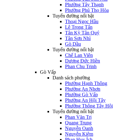
Phường Tây Thạnh
Phường Phú Thọ Hòa
Tuyến đường nổi bật
Thoại Ngọc Hầu
Lê Trọng Tấn
Tân Kỳ Tân Quý
Tân Sơn Nhì
Gò Dầu
Tuyến đường nổi bật
Chế Lan Viên
Dương Đức Hiền
Phan Chu Trinh
Gò Vấp
Danh sách phường
Phường Hạnh Thông
Phường An Nhơn
Phường Gò Vấp
Phường An Hội Tây
Phường Thông Tây Hội
Tuyến đường nổi bật
Phan Văn Trị
Quang Trung
Nguyễn Oanh
Nguyễn Kiệm
Phan Huy Ích