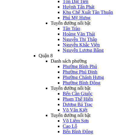
Tôn Dật Tiên
Huỳnh Tấn Phát
Khu Chế Xuất Tân Thuận
Phú Mỹ Hưng
Tuyến đường nổi bật
Tân Trào
Hoàng Văn Thái
Nguyễn Thị Thập
Nguyễn Khắc Viện
Nguyễn Lương Bằng
Quận 8
Danh sách phường
Phường Bình Phú
Phường Phú Định
Phường Chánh Hưng
Phường Bình Đông
Tuyến đường nổi bật
Bến Cần Giuộc
Phạm Thế Hiển
Dương Bá Trạc
Võ Văn Kiệt
Tuyến đường nổi bật
Võ Liêm Sơn
Cao Lỗ
Bến Bình Đông