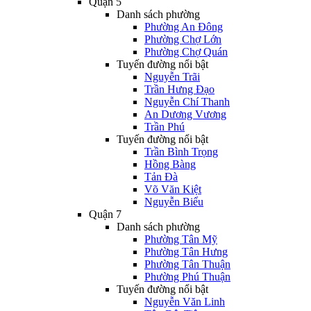
Quận 5
Danh sách phường
Phường An Đông
Phường Chợ Lớn
Phường Chợ Quán
Tuyến đường nổi bật
Nguyễn Trãi
Trần Hưng Đạo
Nguyễn Chí Thanh
An Dương Vương
Trần Phú
Tuyến đường nổi bật
Trần Bình Trọng
Hồng Bàng
Tản Đà
Võ Văn Kiệt
Nguyễn Biểu
Quận 7
Danh sách phường
Phường Tân Mỹ
Phường Tân Hưng
Phường Tân Thuận
Phường Phú Thuận
Tuyến đường nổi bật
Nguyễn Văn Linh