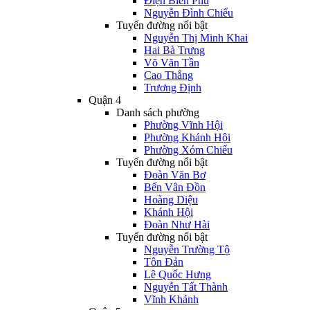
Điện Biên Phủ
Nguyễn Đình Chiểu
Tuyến đường nổi bật
Nguyễn Thị Minh Khai
Hai Bà Trưng
Võ Văn Tần
Cao Thắng
Trương Định
Quận 4
Danh sách phường
Phường Vĩnh Hội
Phường Khánh Hội
Phường Xóm Chiếu
Tuyến đường nổi bật
Đoàn Văn Bơ
Bến Vân Đồn
Hoàng Diệu
Khánh Hội
Đoàn Như Hài
Tuyến đường nổi bật
Nguyễn Trường Tộ
Tôn Đản
Lê Quốc Hưng
Nguyễn Tất Thành
Vĩnh Khánh