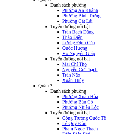
Danh sách phường
Phường An Khánh
Phường Bình Trưng
Phường Cát Lái
Tuyến đường nổi bật
Trần Bạch Đằng
Thảo Điền
Lương Định Của
Quốc Hương
Võ Nguyên Giáp
Tuyến đường nổi bật
Mai Chí Thọ
Nguyễn Cơ Thạch
Trần Não
Xuân Thủy
Quận 3
Danh sách phường
Phường Xuân Hòa
Phường Bàn Cờ
Phường Nhiêu Lộc
Tuyến đường nổi bật
Công Trường Quốc Tế
Lê Quý Đôn
Phạm Ngọc Thạch