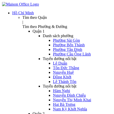
Hồ Chí Minh
Tìm theo Quận
|
Tìm theo Phường & Đường
Quận 1
Danh sách phường
Phường Sài Gòn
Phường Bến Thành
Phường Tân Định
Phường Cầu Ông Lãnh
Tuyến đường nổi bật
Lê Duẩn
Tôn Đức Thắng
Nguyễn Huệ
Đồng Khởi
Lê Thánh Tôn
Tuyến đường nổi bật
Hàm Nghi
Nguyễn Đình Chiểu
Nguyễn Thị Minh Khai
Hai Bà Trưng
Nam Kỳ Khởi Nghĩa
Quận 2