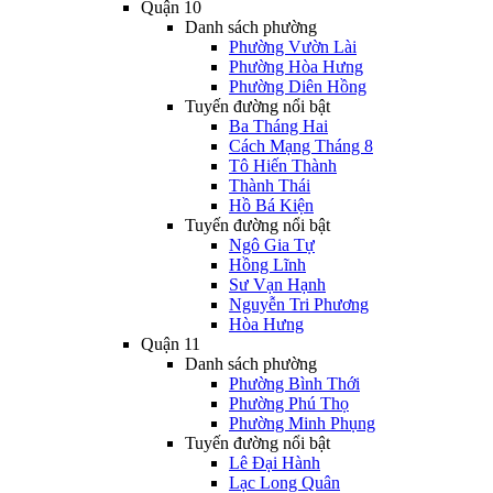
Quận 10
Danh sách phường
Phường Vườn Lài
Phường Hòa Hưng
Phường Diên Hồng
Tuyến đường nổi bật
Ba Tháng Hai
Cách Mạng Tháng 8
Tô Hiến Thành
Thành Thái
Hồ Bá Kiện
Tuyến đường nổi bật
Ngô Gia Tự
Hồng Lĩnh
Sư Vạn Hạnh
Nguyễn Tri Phương
Hòa Hưng
Quận 11
Danh sách phường
Phường Bình Thới
Phường Phú Thọ
Phường Minh Phụng
Tuyến đường nổi bật
Lê Đại Hành
Lạc Long Quân