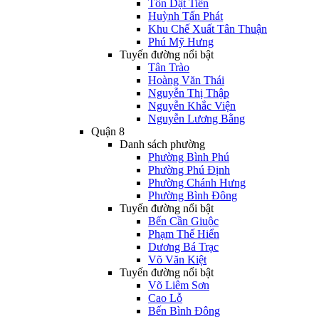
Tôn Dật Tiên
Huỳnh Tấn Phát
Khu Chế Xuất Tân Thuận
Phú Mỹ Hưng
Tuyến đường nổi bật
Tân Trào
Hoàng Văn Thái
Nguyễn Thị Thập
Nguyễn Khắc Viện
Nguyễn Lương Bằng
Quận 8
Danh sách phường
Phường Bình Phú
Phường Phú Định
Phường Chánh Hưng
Phường Bình Đông
Tuyến đường nổi bật
Bến Cần Giuộc
Phạm Thế Hiển
Dương Bá Trạc
Võ Văn Kiệt
Tuyến đường nổi bật
Võ Liêm Sơn
Cao Lỗ
Bến Bình Đông