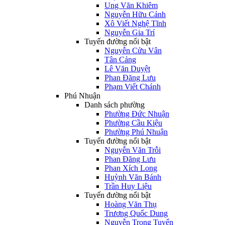
Ung Văn Khiêm
Nguyễn Hữu Cảnh
Xô Viết Nghệ Tĩnh
Nguyễn Gia Trí
Tuyến đường nổi bật
Nguyễn Cửu Vân
Tân Cảng
Lê Văn Duyệt
Phan Đăng Lưu
Phạm Viết Chánh
Phú Nhuận
Danh sách phường
Phường Đức Nhuận
Phường Cầu Kiệu
Phường Phú Nhuận
Tuyến đường nổi bật
Nguyễn Văn Trỗi
Phan Đăng Lưu
Phan Xích Long
Huỳnh Văn Bánh
Trần Huy Liệu
Tuyến đường nổi bật
Hoàng Văn Thụ
Trương Quốc Dung
Nguyễn Trọng Tuyển