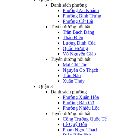
Danh sách phường
Phường An Khánh
Phường Bình Trưng
Phường Cát Lái
Tuyến đường nổi bật
Trần Bạch Đằng
Thảo Điền
Lương Định Của
Quốc Hương
Võ Nguyên Giáp
Tuyến đường nổi bật
Mai Chí Thọ
Nguyễn Cơ Thạch
Trần Não
Xuân Thủy
Quận 3
Danh sách phường
Phường Xuân Hòa
Phường Bàn Cờ
Phường Nhiêu Lộc
Tuyến đường nổi bật
Công Trường Quốc Tế
Lê Quý Đôn
Phạm Ngọc Thạch