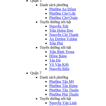
Quận 5
Danh sách phường
Phường An Đông
Phường Chợ Lớn
Phường Chợ Quán
Tuyến đường nổi bật
Nguyễn Trãi
Trần Hưng Đạo
Nguyễn Chí Thanh
An Dương Vương
Trần Phú
Tuyến đường nổi bật
Trần Bình Trọng
Hồng Bàng
Tản Đà
Võ Văn Kiệt
Nguyễn Biểu
Quận 7
Danh sách phường
Phường Tân Mỹ
Phường Tân Hưng
Phường Tân Thuận
Phường Phú Thuận
Tuyến đường nổi bật
Nguyễn Văn Linh