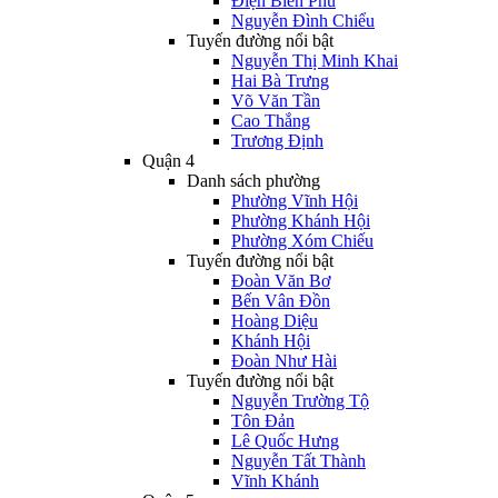
Điện Biên Phủ
Nguyễn Đình Chiểu
Tuyến đường nổi bật
Nguyễn Thị Minh Khai
Hai Bà Trưng
Võ Văn Tần
Cao Thắng
Trương Định
Quận 4
Danh sách phường
Phường Vĩnh Hội
Phường Khánh Hội
Phường Xóm Chiếu
Tuyến đường nổi bật
Đoàn Văn Bơ
Bến Vân Đồn
Hoàng Diệu
Khánh Hội
Đoàn Như Hài
Tuyến đường nổi bật
Nguyễn Trường Tộ
Tôn Đản
Lê Quốc Hưng
Nguyễn Tất Thành
Vĩnh Khánh