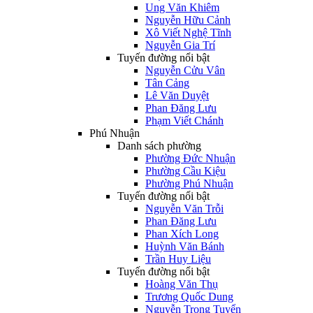
Ung Văn Khiêm
Nguyễn Hữu Cảnh
Xô Viết Nghệ Tĩnh
Nguyễn Gia Trí
Tuyến đường nổi bật
Nguyễn Cửu Vân
Tân Cảng
Lê Văn Duyệt
Phan Đăng Lưu
Phạm Viết Chánh
Phú Nhuận
Danh sách phường
Phường Đức Nhuận
Phường Cầu Kiệu
Phường Phú Nhuận
Tuyến đường nổi bật
Nguyễn Văn Trỗi
Phan Đăng Lưu
Phan Xích Long
Huỳnh Văn Bánh
Trần Huy Liệu
Tuyến đường nổi bật
Hoàng Văn Thụ
Trương Quốc Dung
Nguyễn Trọng Tuyển