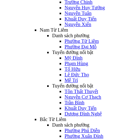
Trường Chinh
Nguyễn Huy Tưởng
Nguyễn Tuân
Khuất Duy Tiến
Nguyễn Xiển
Nam Từ Liêm
Danh sách phường
Phường Từ Liêm
Phường Đại Mỗ
Tuyến đường nổi bật
Mỹ Đình
Phạm Hùng
Tố Hữu
Lê Đức Thọ
Mễ Trì
Tuyến đường nổi bật
Tôn Thất Thuyết
Nguyễn Cơ Thạch
Trần Bình
Khuất Duy Tiến
Dương Đình Nghệ
Bắc Từ Liêm
Danh sách phường
Phường Phú Diễn
Phường Xuân Đỉnh