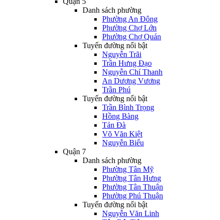
Quận 5
Danh sách phường
Phường An Đông
Phường Chợ Lớn
Phường Chợ Quán
Tuyến đường nổi bật
Nguyễn Trãi
Trần Hưng Đạo
Nguyễn Chí Thanh
An Dương Vương
Trần Phú
Tuyến đường nổi bật
Trần Bình Trọng
Hồng Bàng
Tản Đà
Võ Văn Kiệt
Nguyễn Biểu
Quận 7
Danh sách phường
Phường Tân Mỹ
Phường Tân Hưng
Phường Tân Thuận
Phường Phú Thuận
Tuyến đường nổi bật
Nguyễn Văn Linh