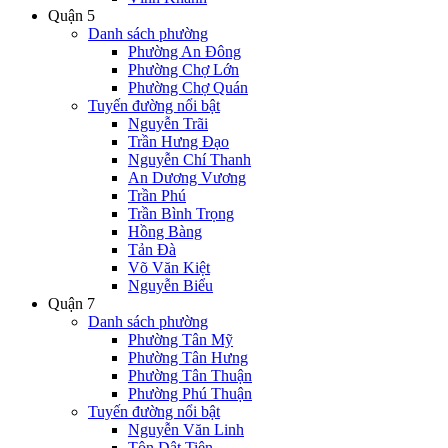
Quận 5
Danh sách phường
Phường An Đông
Phường Chợ Lớn
Phường Chợ Quán
Tuyến đường nổi bật
Nguyễn Trãi
Trần Hưng Đạo
Nguyễn Chí Thanh
An Dương Vương
Trần Phú
Trần Bình Trọng
Hồng Bàng
Tản Đà
Võ Văn Kiệt
Nguyễn Biểu
Quận 7
Danh sách phường
Phường Tân Mỹ
Phường Tân Hưng
Phường Tân Thuận
Phường Phú Thuận
Tuyến đường nổi bật
Nguyễn Văn Linh
Tôn Dật Tiên