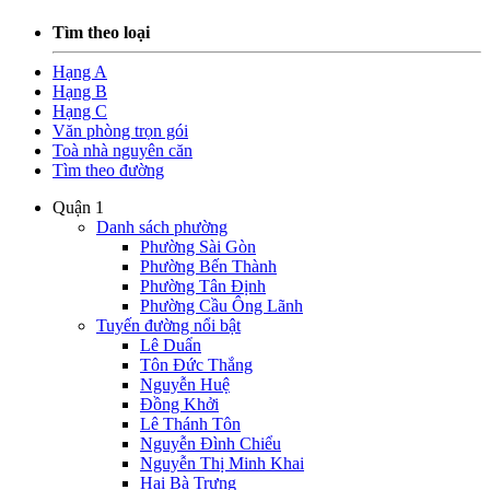
Tìm theo loại
Hạng A
Hạng B
Hạng C
Văn phòng trọn gói
Toà nhà nguyên căn
Tìm theo đường
Quận 1
Danh sách phường
Phường Sài Gòn
Phường Bến Thành
Phường Tân Định
Phường Cầu Ông Lãnh
Tuyến đường nổi bật
Lê Duẩn
Tôn Đức Thắng
Nguyễn Huệ
Đồng Khởi
Lê Thánh Tôn
Nguyễn Đình Chiểu
Nguyễn Thị Minh Khai
Hai Bà Trưng