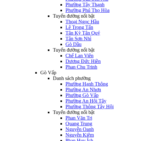
Phường Tây Thạnh
Phường Phú Thọ Hòa
Tuyến đường nổi bật
Thoại Ngọc Hầu
Lê Trọng Tấn
Tân Kỳ Tân Quý
Tân Sơn Nhì
Gò Dầu
Tuyến đường nổi bật
Chế Lan Viên
Dương Đức Hiền
Phan Chu Trinh
Gò Vấp
Danh sách phường
Phường Hạnh Thông
Phường An Nhơn
Phường Gò Vấp
Phường An Hội Tây
Phường Thông Tây Hội
Tuyến đường nổi bật
Phan Văn Trị
Quang Trung
Nguyễn Oanh
Nguyễn Kiệm
Phan Huy Ích