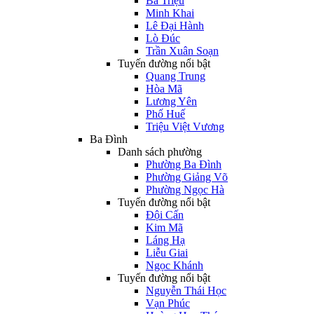
Bà Triệu
Minh Khai
Lê Đại Hành
Lò Đúc
Trần Xuân Soạn
Tuyến đường nổi bật
Quang Trung
Hòa Mã
Lương Yên
Phố Huế
Triệu Việt Vương
Ba Đình
Danh sách phường
Phường Ba Đình
Phường Giảng Võ
Phường Ngọc Hà
Tuyến đường nổi bật
Đội Cấn
Kim Mã
Láng Hạ
Liễu Giai
Ngọc Khánh
Tuyến đường nổi bật
Nguyễn Thái Học
Vạn Phúc