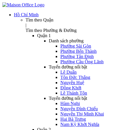
Hồ Chí Minh
Tìm theo Quận
|
Tìm theo Phường & Đường
Quận 1
Danh sách phường
Phường Sài Gòn
Phường Bến Thành
Phường Tân Định
Phường Cầu Ông Lãnh
Tuyến đường nổi bật
Lê Duẩn
Tôn Đức Thắng
Nguyễn Huệ
Đồng Khởi
Lê Thánh Tôn
Tuyến đường nổi bật
Hàm Nghi
Nguyễn Đình Chiểu
Nguyễn Thị Minh Khai
Hai Bà Trưng
Nam Kỳ Khởi Nghĩa
Quận 2