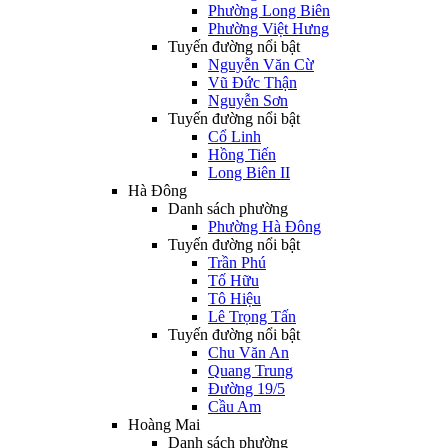
Phường Long Biên
Phường Việt Hưng
Tuyến đường nổi bật
Nguyễn Văn Cừ
Vũ Đức Thận
Nguyễn Sơn
Tuyến đường nổi bật
Cổ Linh
Hồng Tiến
Long Biên II
Hà Đông
Danh sách phường
Phường Hà Đông
Tuyến đường nổi bật
Trần Phú
Tố Hữu
Tô Hiệu
Lê Trọng Tấn
Tuyến đường nổi bật
Chu Văn An
Quang Trung
Đường 19/5
Cầu Am
Hoàng Mai
Danh sách phường