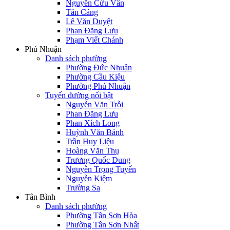
Nguyễn Cửu Vân
Tân Cảng
Lê Văn Duyệt
Phan Đăng Lưu
Phạm Viết Chánh
Phú Nhuận
Danh sách phường
Phường Đức Nhuận
Phường Cầu Kiệu
Phường Phú Nhuận
Tuyến đường nổi bật
Nguyễn Văn Trỗi
Phan Đăng Lưu
Phan Xích Long
Huỳnh Văn Bánh
Trần Huy Liệu
Hoàng Văn Thụ
Trương Quốc Dung
Nguyễn Trọng Tuyển
Nguyễn Kiệm
Trường Sa
Tân Bình
Danh sách phường
Phường Tân Sơn Hòa
Phường Tân Sơn Nhất