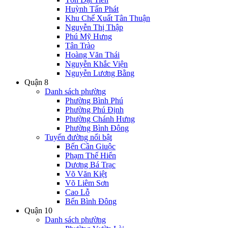
Huỳnh Tấn Phát
Khu Chế Xuất Tân Thuận
Nguyễn Thị Thập
Phú Mỹ Hưng
Tân Trào
Hoàng Văn Thái
Nguyễn Khắc Viện
Nguyễn Lương Bằng
Quận 8
Danh sách phường
Phường Bình Phú
Phường Phú Định
Phường Chánh Hưng
Phường Bình Đông
Tuyến đường nổi bật
Bến Cần Giuộc
Phạm Thế Hiển
Dương Bá Trạc
Võ Văn Kiệt
Võ Liêm Sơn
Cao Lỗ
Bến Bình Đông
Quận 10
Danh sách phường