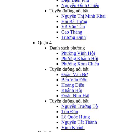
Điện Biên Phủ
Nguyễn Đình Chiểu
Tuyến đường nổi bật
Nguyễn Thị Minh Khai
Hai Bà Trưng
Võ Văn Tần
Cao Thắng
Trương Định
Quận 4
Danh sách phường
Phường Vĩnh Hội
Phường Khánh Hội
Phường Xóm Chiếu
Tuyến đường nổi bật
Đoàn Văn Bơ
Bến Vân Đồn
Hoàng Diệu
Khánh Hội
Đoàn Như Hài
Tuyến đường nổi bật
Nguyễn Trường Tộ
Tôn Đản
Lê Quốc Hưng
Nguyễn Tất Thành
Vĩnh Khánh