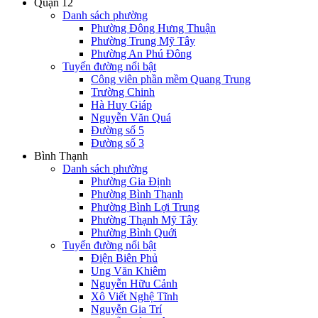
Quận 12
Danh sách phường
Phường Đông Hưng Thuận
Phường Trung Mỹ Tây
Phường An Phú Đông
Tuyến đường nổi bật
Công viên phần mềm Quang Trung
Trường Chinh
Hà Huy Giáp
Nguyễn Văn Quá
Đường số 5
Đường số 3
Bình Thạnh
Danh sách phường
Phường Gia Định
Phường Bình Thạnh
Phường Bình Lợi Trung
Phường Thạnh Mỹ Tây
Phường Bình Quới
Tuyến đường nổi bật
Điện Biên Phủ
Ung Văn Khiêm
Nguyễn Hữu Cảnh
Xô Viết Nghệ Tĩnh
Nguyễn Gia Trí