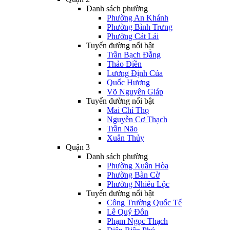
Danh sách phường
Phường An Khánh
Phường Bình Trưng
Phường Cát Lái
Tuyến đường nổi bật
Trần Bạch Đằng
Thảo Điền
Lương Định Của
Quốc Hương
Võ Nguyên Giáp
Tuyến đường nổi bật
Mai Chí Thọ
Nguyễn Cơ Thạch
Trần Não
Xuân Thủy
Quận 3
Danh sách phường
Phường Xuân Hòa
Phường Bàn Cờ
Phường Nhiêu Lộc
Tuyến đường nổi bật
Công Trường Quốc Tế
Lê Quý Đôn
Phạm Ngọc Thạch