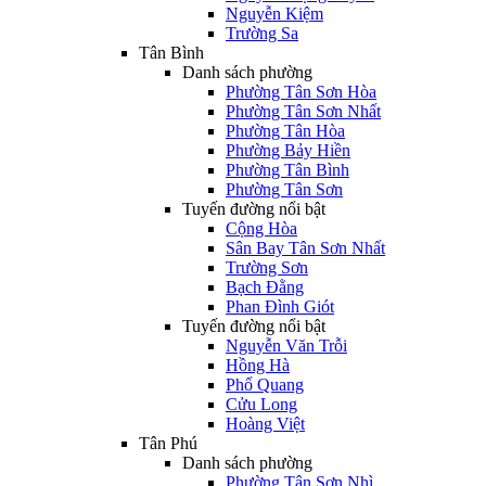
Nguyễn Kiệm
Trường Sa
Tân Bình
Danh sách phường
Phường Tân Sơn Hòa
Phường Tân Sơn Nhất
Phường Tân Hòa
Phường Bảy Hiền
Phường Tân Bình
Phường Tân Sơn
Tuyến đường nổi bật
Cộng Hòa
Sân Bay Tân Sơn Nhất
Trường Sơn
Bạch Đằng
Phan Đình Giót
Tuyến đường nổi bật
Nguyễn Văn Trỗi
Hồng Hà
Phổ Quang
Cửu Long
Hoàng Việt
Tân Phú
Danh sách phường
Phường Tân Sơn Nhì