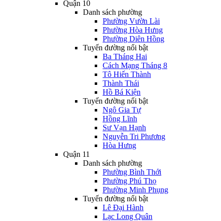
Quận 10
Danh sách phường
Phường Vườn Lài
Phường Hòa Hưng
Phường Diên Hồng
Tuyến đường nổi bật
Ba Tháng Hai
Cách Mạng Tháng 8
Tô Hiến Thành
Thành Thái
Hồ Bá Kiện
Tuyến đường nổi bật
Ngô Gia Tự
Hồng Lĩnh
Sư Vạn Hạnh
Nguyễn Tri Phương
Hòa Hưng
Quận 11
Danh sách phường
Phường Bình Thới
Phường Phú Thọ
Phường Minh Phụng
Tuyến đường nổi bật
Lê Đại Hành
Lạc Long Quân