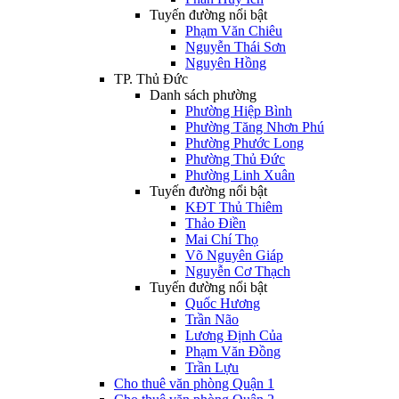
Tuyến đường nổi bật
Phạm Văn Chiêu
Nguyễn Thái Sơn
Nguyên Hồng
TP. Thủ Đức
Danh sách phường
Phường Hiệp Bình
Phường Tăng Nhơn Phú
Phường Phước Long
Phường Thủ Đức
Phường Linh Xuân
Tuyến đường nổi bật
KĐT Thủ Thiêm
Thảo Điền
Mai Chí Thọ
Võ Nguyên Giáp
Nguyễn Cơ Thạch
Tuyến đường nổi bật
Quốc Hương
Trần Não
Lương Định Của
Phạm Văn Đồng
Trần Lựu
Cho thuê văn phòng Quận 1