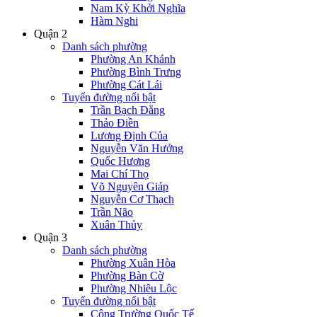
Nam Kỳ Khởi Nghĩa
Hàm Nghi
Quận 2
Danh sách phường
Phường An Khánh
Phường Bình Trưng
Phường Cát Lái
Tuyến đường nổi bật
Trần Bạch Đằng
Thảo Điền
Lương Định Của
Nguyễn Văn Hưởng
Quốc Hương
Mai Chí Thọ
Võ Nguyên Giáp
Nguyễn Cơ Thạch
Trần Não
Xuân Thủy
Quận 3
Danh sách phường
Phường Xuân Hòa
Phường Bàn Cờ
Phường Nhiêu Lộc
Tuyến đường nổi bật
Công Trường Quốc Tế