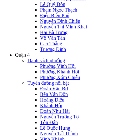
Lê Quý Đôn
Phạm Ngọc Thạch
Điện Biên Phủ
Nguyễn Đình Chiểu
Nguyễn Thị Minh Khai
Hai Bà Trưng
Võ Văn Tần
Cao Thắng
Trương Định
Quận 4
Danh sách phường
Phường Vĩnh Hội
Phường Khánh Hội
Phường Xóm Chiếu
Tuyến đường nổi bật
Đoàn Văn Bơ
Bến Vân Đồn
Hoàng Diệu
Khánh Hội
Đoàn Như Hài
Nguyễn Trường Tộ
Tôn Đản
Lê Quốc Hưng
Nguyễn Tất Thành
Vĩnh Khánh