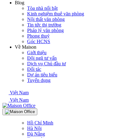
Blog
Tòa nhà nổi bật
Kinh nghiệm thuê văn phòng
Nội thất văn phòng
Tin tức thị trường
Pháp lý văn phòng
Phong thuỷ
Góc HCNS
Về Maison
Giới thiệu
Đội ngũ tư vấn
Dịch vụ Chủ đầu tư
Đối tác
Dự án tiêu biểu
Tuyển dụng
Việt Nam
Việt Nam
Hồ Chí Minh
Hà Nội
Đà Nẵng