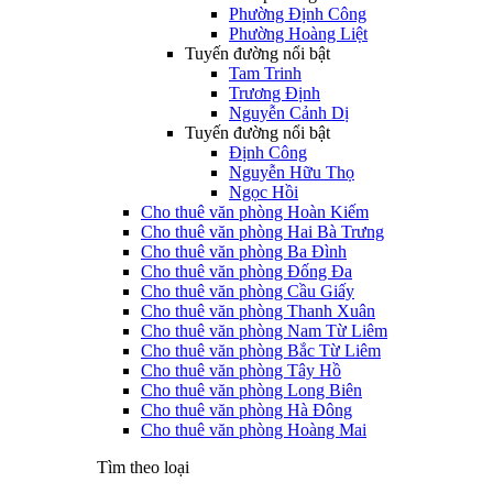
Phường Định Công
Phường Hoàng Liệt
Tuyến đường nổi bật
Tam Trinh
Trương Định
Nguyễn Cảnh Dị
Tuyến đường nổi bật
Định Công
Nguyễn Hữu Thọ
Ngọc Hồi
Cho thuê văn phòng Hoàn Kiếm
Cho thuê văn phòng Hai Bà Trưng
Cho thuê văn phòng Ba Đình
Cho thuê văn phòng Đống Đa
Cho thuê văn phòng Cầu Giấy
Cho thuê văn phòng Thanh Xuân
Cho thuê văn phòng Nam Từ Liêm
Cho thuê văn phòng Bắc Từ Liêm
Cho thuê văn phòng Tây Hồ
Cho thuê văn phòng Long Biên
Cho thuê văn phòng Hà Đông
Cho thuê văn phòng Hoàng Mai
Tìm theo loại