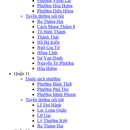
Phường Vườn Lài
Phường Hòa Hưng
Phường Diên Hồng
Tuyến đường nổi bật
Ba Tháng Hai
Cách Mạng Tháng 8
Tô Hiến Thành
Thành Thái
Hồ Bá Kiện
Ngô Gia Tự
Hồng Lĩnh
Sư Vạn Hạnh
Nguyễn Tri Phương
Hòa Hưng
Quận 11
Danh sách phường
Phường Bình Thới
Phường Phú Thọ
Phường Minh Phụng
Tuyến đường nổi bật
Lê Đại Hành
Lạc Long Quân
Lữ Gia
Lý Thường Kiệt
Ba Tháng Hai