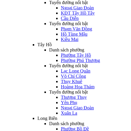
Tuyến đường nổi bật
Ngoại Giao Đoàn
KĐT Tây Hồ Tây
Cầu Diễn
Tuyến đường nổi bật
Phạm Văn Đồng
Hồ Tùng Mậu
Kiều Mai
Tây Hồ
Danh sách phường
Phường Tây Hồ
Phường Phú Thượng
Tuyến đường nổi bật
Lạc Long Quân
Võ Chí Công
Thụy Khuê
Hoàng Hoa Thám
Tuyến đường nổi bật
Thượng Thụy
Yên Phụ
Ngoại Giao Đoàn
Xuân La
Long Biên
Danh sách phường
Phường Bồ Đề