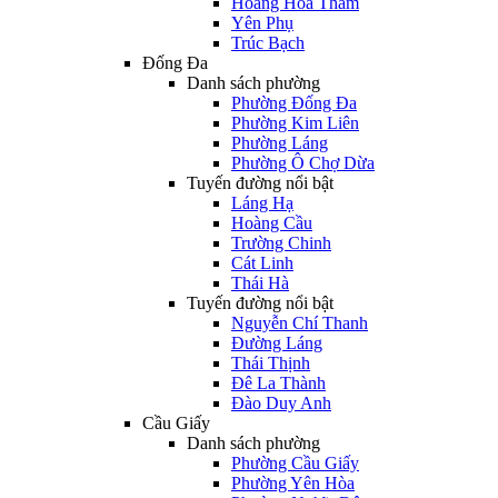
Hoàng Hoa Thám
Yên Phụ
Trúc Bạch
Đống Đa
Danh sách phường
Phường Đống Đa
Phường Kim Liên
Phường Láng
Phường Ô Chợ Dừa
Tuyến đường nổi bật
Láng Hạ
Hoàng Cầu
Trường Chinh
Cát Linh
Thái Hà
Tuyến đường nổi bật
Nguyễn Chí Thanh
Đường Láng
Thái Thịnh
Đê La Thành
Đào Duy Anh
Cầu Giấy
Danh sách phường
Phường Cầu Giấy
Phường Yên Hòa