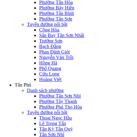
Phường Tân Hòa
Phường Bảy Hiền
Phường Tân Bình
Phường Tân Sơn
Tuyến đường nổi bật
Cộng Hòa
Sân Bay Tân Sơn Nhất
Trường Sơn
Bạch Đằng
Phan Đình Giót
Nguyễn Văn Trỗi
Hồng Hà
Phổ Quang
Cửu Long
Hoàng Việt
Tân Phú
Danh sách phường
Phường Tân Sơn Nhì
Phường Tây Thạnh
Phường Phú Thọ Hòa
Tuyến đường nổi bật
Thoại Ngọc Hầu
Lê Trọng Tấn
Tân Kỳ Tân Quý
Tân Sơn Nhì