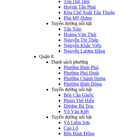
Tôn Dật Tiên
Huỳnh Tấn Phát
Khu Chế Xuất Tân Thuận
Phú Mỹ Hưng
Tuyến đường nổi bật
Tân Trào
Hoàng Văn Thái
Nguyễn Thị Thập
Nguyễn Khắc Viện
Nguyễn Lương Bằng
Quận 8
Danh sách phường
Phường Bình Phú
Phường Phú Định
Phường Chánh Hưng
Phường Bình Đông
Tuyến đường nổi bật
Bến Cần Giuộc
Phạm Thế Hiển
Dương Bá Trạc
Võ Văn Kiệt
Tuyến đường nổi bật
Võ Liêm Sơn
Cao Lỗ
Bến Bình Đông