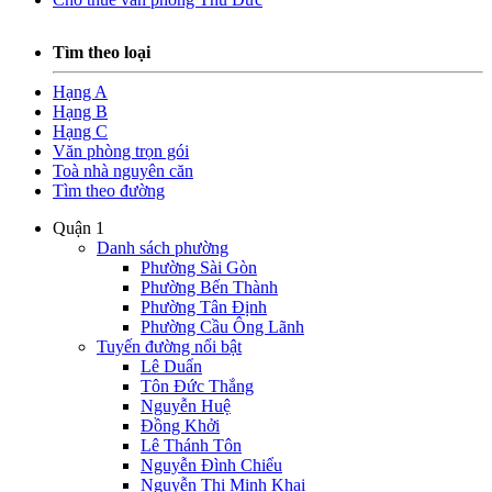
Tìm theo loại
Hạng A
Hạng B
Hạng C
Văn phòng trọn gói
Toà nhà nguyên căn
Tìm theo đường
Quận 1
Danh sách phường
Phường Sài Gòn
Phường Bến Thành
Phường Tân Định
Phường Cầu Ông Lãnh
Tuyến đường nổi bật
Lê Duẩn
Tôn Đức Thắng
Nguyễn Huệ
Đồng Khởi
Lê Thánh Tôn
Nguyễn Đình Chiểu
Nguyễn Thị Minh Khai