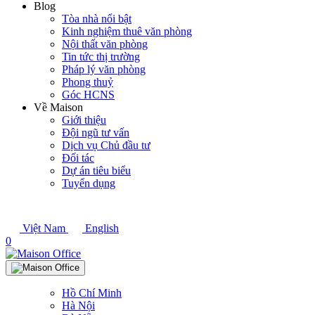
Blog
Tòa nhà nổi bật
Kinh nghiệm thuê văn phòng
Nội thất văn phòng
Tin tức thị trường
Pháp lý văn phòng
Phong thuỷ
Góc HCNS
Về Maison
Giới thiệu
Đội ngũ tư vấn
Dịch vụ Chủ đầu tư
Đối tác
Dự án tiêu biểu
Tuyển dụng
Việt Nam
English
0
Hồ Chí Minh
Hà Nội