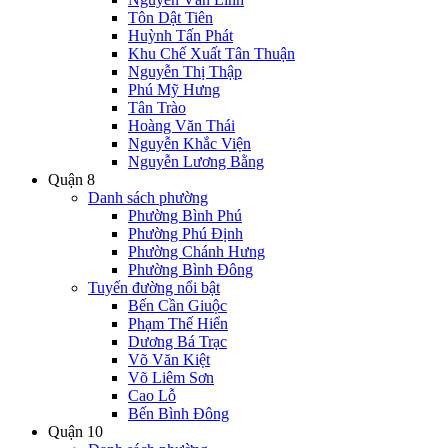
Tôn Dật Tiên
Huỳnh Tấn Phát
Khu Chế Xuất Tân Thuận
Nguyễn Thị Thập
Phú Mỹ Hưng
Tân Trào
Hoàng Văn Thái
Nguyễn Khắc Viện
Nguyễn Lương Bằng
Quận 8
Danh sách phường
Phường Bình Phú
Phường Phú Định
Phường Chánh Hưng
Phường Bình Đông
Tuyến đường nổi bật
Bến Cần Giuộc
Phạm Thế Hiển
Dương Bá Trạc
Võ Văn Kiệt
Võ Liêm Sơn
Cao Lỗ
Bến Bình Đông
Quận 10