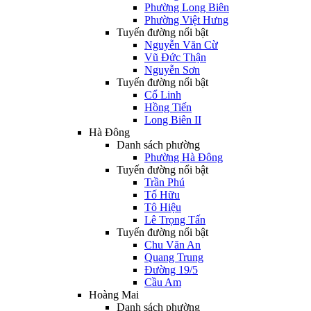
Phường Long Biên
Phường Việt Hưng
Tuyến đường nổi bật
Nguyễn Văn Cừ
Vũ Đức Thận
Nguyễn Sơn
Tuyến đường nổi bật
Cổ Linh
Hồng Tiến
Long Biên II
Hà Đông
Danh sách phường
Phường Hà Đông
Tuyến đường nổi bật
Trần Phú
Tố Hữu
Tô Hiệu
Lê Trọng Tấn
Tuyến đường nổi bật
Chu Văn An
Quang Trung
Đường 19/5
Cầu Am
Hoàng Mai
Danh sách phường