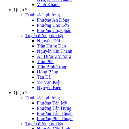
Vĩnh Khánh
Quận 5
Danh sách phường
Phường An Đông
Phường Chợ Lớn
Phường Chợ Quán
Tuyến đường nổi bật
Nguyễn Trãi
Trần Hưng Đạo
Nguyễn Chí Thanh
An Dương Vương
Trần Phú
Trần Bình Trọng
Hồng Bàng
Tản Đà
Võ Văn Kiệt
Nguyễn Biểu
Quận 7
Danh sách phường
Phường Tân Mỹ
Phường Tân Hưng
Phường Tân Thuận
Phường Phú Thuận
Tuyến đường nổi bật
Nguyễn Văn Linh