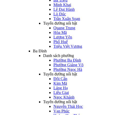
Bà Triệu
Minh Khai
Lê Đại Hành
Lò Đúc
Trần Xuân Soạn
Tuyến đường nổi bật
Quang Trung
Hòa Mã
Lương Yên
Phố Huế
Triệu Việt Vương
Ba Đình
Danh sách phường
Phường Ba Đình
Phường Giảng Võ
Phường Ngọc Hà
Tuyến đường nổi bật
Đội Cấn
Kim Mã
Láng Hạ
Liễu Giai
Ngọc Khánh
Tuyến đường nổi bật
Nguyễn Thái Học
Vạn Phúc