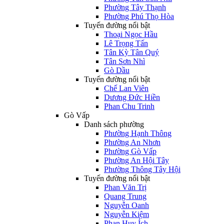
Phường Tây Thạnh
Phường Phú Thọ Hòa
Tuyến đường nổi bật
Thoại Ngọc Hầu
Lê Trọng Tấn
Tân Kỳ Tân Quý
Tân Sơn Nhì
Gò Dầu
Tuyến đường nổi bật
Chế Lan Viên
Dương Đức Hiền
Phan Chu Trinh
Gò Vấp
Danh sách phường
Phường Hạnh Thông
Phường An Nhơn
Phường Gò Vấp
Phường An Hội Tây
Phường Thông Tây Hội
Tuyến đường nổi bật
Phan Văn Trị
Quang Trung
Nguyễn Oanh
Nguyễn Kiệm
Phan Huy Ích