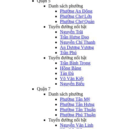
Quận 5
Danh sách phường
Phường An Đông
Phường Chợ Lớn
Phường Chợ Quán
Tuyến đường nổi bật
Nguyễn Trãi
Trần Hưng Đạo
Nguyễn Chí Thanh
An Dương Vương
Trần Phú
Tuyến đường nổi bật
Trần Bình Trọng
Hồng Bàng
Tản Đà
Võ Văn Kiệt
Nguyễn Biểu
Quận 7
Danh sách phường
Phường Tân Mỹ
Phường Tân Hưng
Phường Tân Thuận
Phường Phú Thuận
Tuyến đường nổi bật
Nguyễn Văn Linh