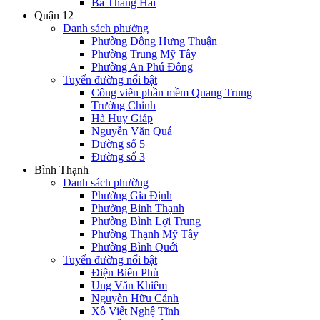
Ba Tháng Hai
Quận 12
Danh sách phường
Phường Đông Hưng Thuận
Phường Trung Mỹ Tây
Phường An Phú Đông
Tuyến đường nổi bật
Công viên phần mềm Quang Trung
Trường Chinh
Hà Huy Giáp
Nguyễn Văn Quá
Đường số 5
Đường số 3
Bình Thạnh
Danh sách phường
Phường Gia Định
Phường Bình Thạnh
Phường Bình Lợi Trung
Phường Thạnh Mỹ Tây
Phường Bình Quới
Tuyến đường nổi bật
Điện Biên Phủ
Ung Văn Khiêm
Nguyễn Hữu Cảnh
Xô Viết Nghệ Tĩnh