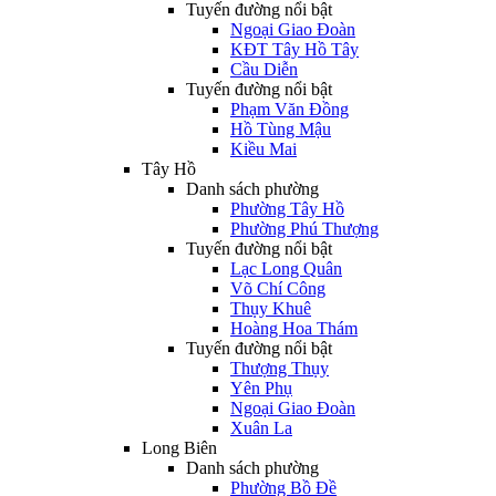
Tuyến đường nổi bật
Ngoại Giao Đoàn
KĐT Tây Hồ Tây
Cầu Diễn
Tuyến đường nổi bật
Phạm Văn Đồng
Hồ Tùng Mậu
Kiều Mai
Tây Hồ
Danh sách phường
Phường Tây Hồ
Phường Phú Thượng
Tuyến đường nổi bật
Lạc Long Quân
Võ Chí Công
Thụy Khuê
Hoàng Hoa Thám
Tuyến đường nổi bật
Thượng Thụy
Yên Phụ
Ngoại Giao Đoàn
Xuân La
Long Biên
Danh sách phường
Phường Bồ Đề