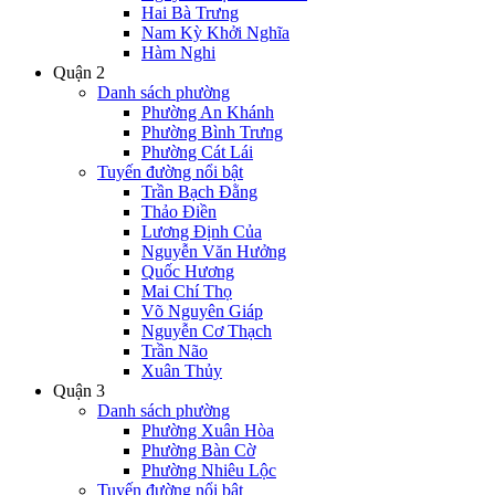
Hai Bà Trưng
Nam Kỳ Khởi Nghĩa
Hàm Nghi
Quận 2
Danh sách phường
Phường An Khánh
Phường Bình Trưng
Phường Cát Lái
Tuyến đường nổi bật
Trần Bạch Đằng
Thảo Điền
Lương Định Của
Nguyễn Văn Hưởng
Quốc Hương
Mai Chí Thọ
Võ Nguyên Giáp
Nguyễn Cơ Thạch
Trần Não
Xuân Thủy
Quận 3
Danh sách phường
Phường Xuân Hòa
Phường Bàn Cờ
Phường Nhiêu Lộc
Tuyến đường nổi bật