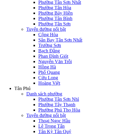
Phường Tân Sơn Nhất
Phường Tân Hòa
Phường Bảy Hiền
Phường Tân Bình
Phường Tân Sơn
Tuyến đường nổi bật
Cộng Hòa
Sân Bay Tân Sơn Nhất
Trường Sơn
Bạch Đằng
Phan Đình Giót
Nguyễn Văn Trỗi
Hồng Hà
Phổ Quang
Cửu Long
Hoàng Việt
Tân Phú
Danh sách phường
Phường Tân Sơn Nhì
Phường Tây Thạnh
Phường Phú Thọ Hòa
Tuyến đường nổi bật
Thoại Ngọc Hầu
Lê Trọng Tấn
Tân Kỳ Tân Quý