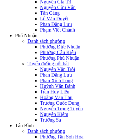
Nguyễn Gia Trí
Nguyễn Cửu Vân
Tân Cảng
Lê Văn Duyệt
Phan Đăng Lưu
Phạm Viết Chánh
Phú Nhuận
Danh sách phường
Phường Đức Nhuận
Phường Cầu Kiệu
Phường Phú Nhuận
Tuyến đường nổi bật
Nguyễn Văn Trỗi
Phan Đăng Lưu
Phan Xích Long
Huỳnh Văn Bánh
Trần Huy Liệu
Hoàng Văn Thụ
Trương Quốc Dung
Nguyễn Trọng Tuyển
Nguyễn Kiệm
Trường Sa
Tân Bình
Danh sách phường
Phường Tân Sơn Hòa