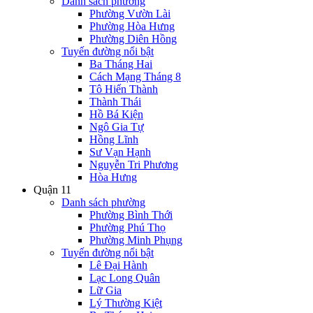
Danh sách phường
Phường Vườn Lài
Phường Hòa Hưng
Phường Diên Hồng
Tuyến đường nổi bật
Ba Tháng Hai
Cách Mạng Tháng 8
Tô Hiến Thành
Thành Thái
Hồ Bá Kiện
Ngô Gia Tự
Hồng Lĩnh
Sư Vạn Hạnh
Nguyễn Tri Phương
Hòa Hưng
Quận 11
Danh sách phường
Phường Bình Thới
Phường Phú Thọ
Phường Minh Phụng
Tuyến đường nổi bật
Lê Đại Hành
Lạc Long Quân
Lữ Gia
Lý Thường Kiệt