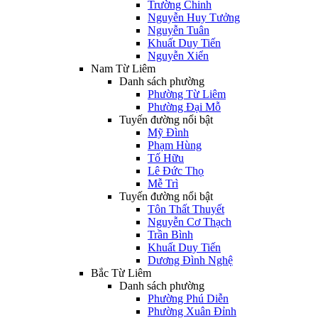
Trường Chinh
Nguyễn Huy Tưởng
Nguyễn Tuân
Khuất Duy Tiến
Nguyễn Xiển
Nam Từ Liêm
Danh sách phường
Phường Từ Liêm
Phường Đại Mỗ
Tuyến đường nổi bật
Mỹ Đình
Phạm Hùng
Tố Hữu
Lê Đức Thọ
Mễ Trì
Tuyến đường nổi bật
Tôn Thất Thuyết
Nguyễn Cơ Thạch
Trần Bình
Khuất Duy Tiến
Dương Đình Nghệ
Bắc Từ Liêm
Danh sách phường
Phường Phú Diễn
Phường Xuân Đỉnh