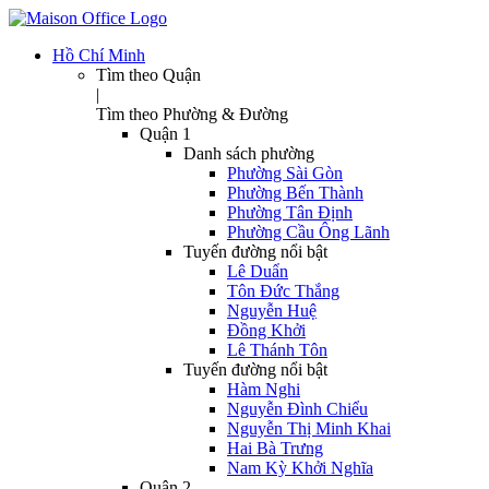
Hồ Chí Minh
Tìm theo Quận
|
Tìm theo Phường & Đường
Quận 1
Danh sách phường
Phường Sài Gòn
Phường Bến Thành
Phường Tân Định
Phường Cầu Ông Lãnh
Tuyến đường nổi bật
Lê Duẩn
Tôn Đức Thắng
Nguyễn Huệ
Đồng Khởi
Lê Thánh Tôn
Tuyến đường nổi bật
Hàm Nghi
Nguyễn Đình Chiểu
Nguyễn Thị Minh Khai
Hai Bà Trưng
Nam Kỳ Khởi Nghĩa
Quận 2