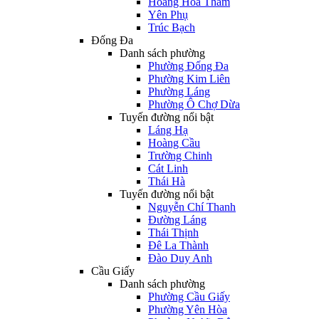
Hoàng Hoa Thám
Yên Phụ
Trúc Bạch
Đống Đa
Danh sách phường
Phường Đống Đa
Phường Kim Liên
Phường Láng
Phường Ô Chợ Dừa
Tuyến đường nổi bật
Láng Hạ
Hoàng Cầu
Trường Chinh
Cát Linh
Thái Hà
Tuyến đường nổi bật
Nguyễn Chí Thanh
Đường Láng
Thái Thịnh
Đê La Thành
Đào Duy Anh
Cầu Giấy
Danh sách phường
Phường Cầu Giấy
Phường Yên Hòa