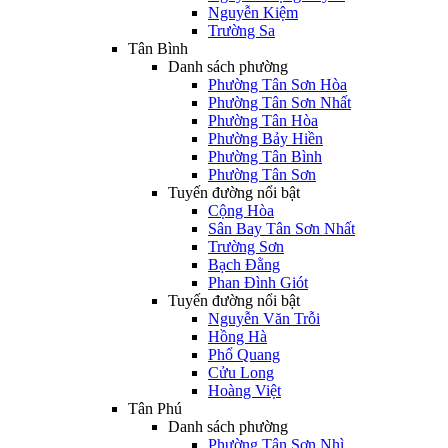
Nguyễn Kiệm
Trường Sa
Tân Bình
Danh sách phường
Phường Tân Sơn Hòa
Phường Tân Sơn Nhất
Phường Tân Hòa
Phường Bảy Hiền
Phường Tân Bình
Phường Tân Sơn
Tuyến đường nổi bật
Cộng Hòa
Sân Bay Tân Sơn Nhất
Trường Sơn
Bạch Đằng
Phan Đình Giót
Tuyến đường nổi bật
Nguyễn Văn Trỗi
Hồng Hà
Phổ Quang
Cửu Long
Hoàng Việt
Tân Phú
Danh sách phường
Phường Tân Sơn Nhì