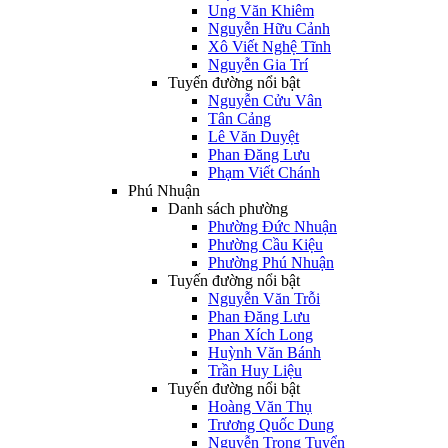
Ung Văn Khiêm
Nguyễn Hữu Cảnh
Xô Viết Nghệ Tĩnh
Nguyễn Gia Trí
Tuyến đường nổi bật
Nguyễn Cửu Vân
Tân Cảng
Lê Văn Duyệt
Phan Đăng Lưu
Phạm Viết Chánh
Phú Nhuận
Danh sách phường
Phường Đức Nhuận
Phường Cầu Kiệu
Phường Phú Nhuận
Tuyến đường nổi bật
Nguyễn Văn Trỗi
Phan Đăng Lưu
Phan Xích Long
Huỳnh Văn Bánh
Trần Huy Liệu
Tuyến đường nổi bật
Hoàng Văn Thụ
Trương Quốc Dung
Nguyễn Trọng Tuyển