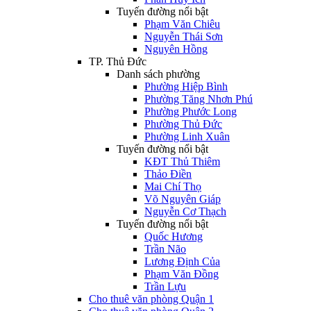
Tuyến đường nổi bật
Phạm Văn Chiêu
Nguyễn Thái Sơn
Nguyên Hồng
TP. Thủ Đức
Danh sách phường
Phường Hiệp Bình
Phường Tăng Nhơn Phú
Phường Phước Long
Phường Thủ Đức
Phường Linh Xuân
Tuyến đường nổi bật
KĐT Thủ Thiêm
Thảo Điền
Mai Chí Thọ
Võ Nguyên Giáp
Nguyễn Cơ Thạch
Tuyến đường nổi bật
Quốc Hương
Trần Não
Lương Định Của
Phạm Văn Đồng
Trần Lựu
Cho thuê văn phòng Quận 1