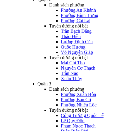
Danh sách phường
Phường An Khánh
Phường Bình Trưng
Phường Cát Lái
Tuyến đường nổi bật
Trần Bạch Đằng
Thảo Điền
Lương Định Của
Quốc Hương
Võ Nguyên Giáp
Tuyến đường nổi bật
Mai Chí Thọ
Nguyễn Cơ Thạch
Trần Não
Xuân Thủy
Quận 3
Danh sách phường
Phường Xuân Hòa
Phường Bàn Cờ
Phường Nhiêu Lộc
Tuyến đường nổi bật
Công Trường Quốc Tế
Lê Quý Đôn
Phạm Ngọc Thạch