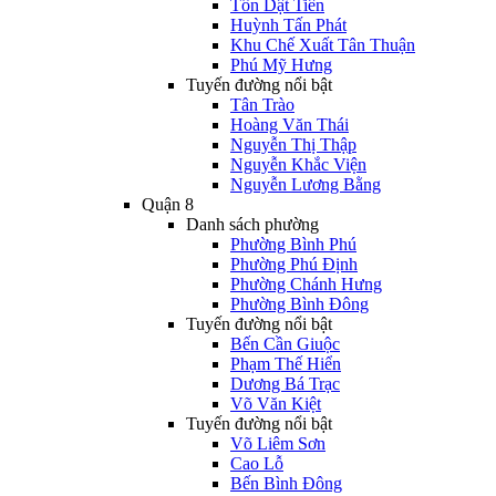
Tôn Dật Tiên
Huỳnh Tấn Phát
Khu Chế Xuất Tân Thuận
Phú Mỹ Hưng
Tuyến đường nổi bật
Tân Trào
Hoàng Văn Thái
Nguyễn Thị Thập
Nguyễn Khắc Viện
Nguyễn Lương Bằng
Quận 8
Danh sách phường
Phường Bình Phú
Phường Phú Định
Phường Chánh Hưng
Phường Bình Đông
Tuyến đường nổi bật
Bến Cần Giuộc
Phạm Thế Hiển
Dương Bá Trạc
Võ Văn Kiệt
Tuyến đường nổi bật
Võ Liêm Sơn
Cao Lỗ
Bến Bình Đông