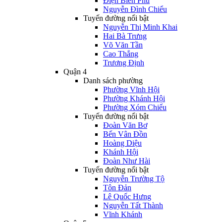
Điện Biên Phủ
Nguyễn Đình Chiểu
Tuyến đường nổi bật
Nguyễn Thị Minh Khai
Hai Bà Trưng
Võ Văn Tần
Cao Thắng
Trương Định
Quận 4
Danh sách phường
Phường Vĩnh Hội
Phường Khánh Hội
Phường Xóm Chiếu
Tuyến đường nổi bật
Đoàn Văn Bơ
Bến Vân Đồn
Hoàng Diệu
Khánh Hội
Đoàn Như Hài
Tuyến đường nổi bật
Nguyễn Trường Tộ
Tôn Đản
Lê Quốc Hưng
Nguyễn Tất Thành
Vĩnh Khánh