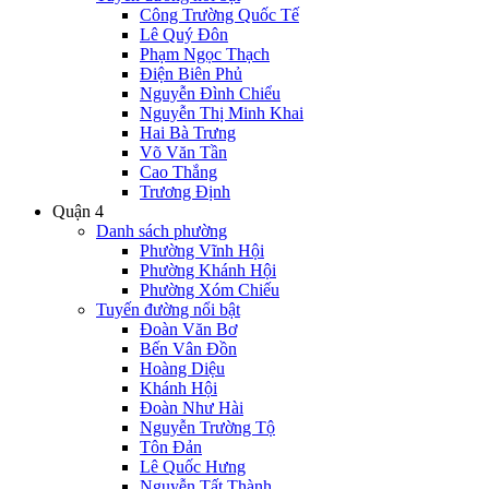
Công Trường Quốc Tế
Lê Quý Đôn
Phạm Ngọc Thạch
Điện Biên Phủ
Nguyễn Đình Chiểu
Nguyễn Thị Minh Khai
Hai Bà Trưng
Võ Văn Tần
Cao Thắng
Trương Định
Quận 4
Danh sách phường
Phường Vĩnh Hội
Phường Khánh Hội
Phường Xóm Chiếu
Tuyến đường nổi bật
Đoàn Văn Bơ
Bến Vân Đồn
Hoàng Diệu
Khánh Hội
Đoàn Như Hài
Nguyễn Trường Tộ
Tôn Đản
Lê Quốc Hưng
Nguyễn Tất Thành