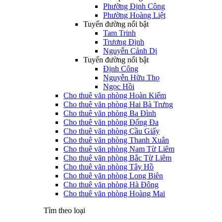
Phường Định Công
Phường Hoàng Liệt
Tuyến đường nổi bật
Tam Trinh
Trương Định
Nguyễn Cảnh Dị
Tuyến đường nổi bật
Định Công
Nguyễn Hữu Thọ
Ngọc Hồi
Cho thuê văn phòng Hoàn Kiếm
Cho thuê văn phòng Hai Bà Trưng
Cho thuê văn phòng Ba Đình
Cho thuê văn phòng Đống Đa
Cho thuê văn phòng Cầu Giấy
Cho thuê văn phòng Thanh Xuân
Cho thuê văn phòng Nam Từ Liêm
Cho thuê văn phòng Bắc Từ Liêm
Cho thuê văn phòng Tây Hồ
Cho thuê văn phòng Long Biên
Cho thuê văn phòng Hà Đông
Cho thuê văn phòng Hoàng Mai
Tìm theo loại