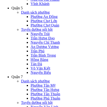
Vĩnh Khánh
Quận 5
Danh sách phường
Phường An Đông
Phường Chợ Lớn
Phường Chợ Quán
Tuyến đường nổi bật
Nguyễn Trãi
Trần Hưng Đạo
Nguyễn Chí Thanh
An Dương Vương
Trần Phú
Trần Bình Trọng
Hồng Bàng
Tản Đà
Võ Văn Kiệt
Nguyễn Biểu
Quận 7
Danh sách phường
Phường Tân Mỹ
Phường Tân Hưng
Phường Tân Thuận
Phường Phú Thuận
Tuyến đường nổi bật
Nguyễn Văn Linh