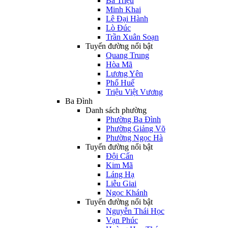
Bà Triệu
Minh Khai
Lê Đại Hành
Lò Đúc
Trần Xuân Soạn
Tuyến đường nổi bật
Quang Trung
Hòa Mã
Lương Yên
Phố Huế
Triệu Việt Vương
Ba Đình
Danh sách phường
Phường Ba Đình
Phường Giảng Võ
Phường Ngọc Hà
Tuyến đường nổi bật
Đội Cấn
Kim Mã
Láng Hạ
Liễu Giai
Ngọc Khánh
Tuyến đường nổi bật
Nguyễn Thái Học
Vạn Phúc