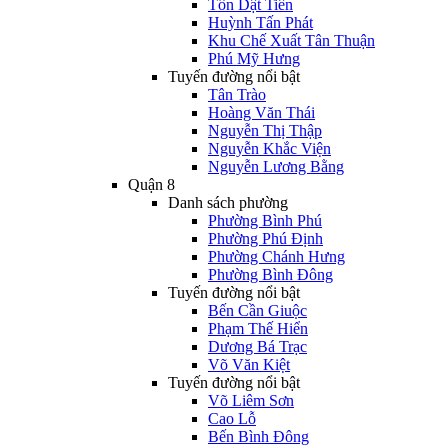
Tôn Dật Tiên
Huỳnh Tấn Phát
Khu Chế Xuất Tân Thuận
Phú Mỹ Hưng
Tuyến đường nổi bật
Tân Trào
Hoàng Văn Thái
Nguyễn Thị Thập
Nguyễn Khắc Viện
Nguyễn Lương Bằng
Quận 8
Danh sách phường
Phường Bình Phú
Phường Phú Định
Phường Chánh Hưng
Phường Bình Đông
Tuyến đường nổi bật
Bến Cần Giuộc
Phạm Thế Hiển
Dương Bá Trạc
Võ Văn Kiệt
Tuyến đường nổi bật
Võ Liêm Sơn
Cao Lỗ
Bến Bình Đông