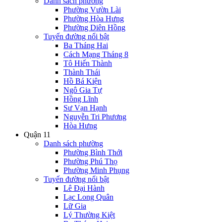
Danh sách phường
Phường Vườn Lài
Phường Hòa Hưng
Phường Diên Hồng
Tuyến đường nổi bật
Ba Tháng Hai
Cách Mạng Tháng 8
Tô Hiến Thành
Thành Thái
Hồ Bá Kiện
Ngô Gia Tự
Hồng Lĩnh
Sư Vạn Hạnh
Nguyễn Tri Phương
Hòa Hưng
Quận 11
Danh sách phường
Phường Bình Thới
Phường Phú Thọ
Phường Minh Phụng
Tuyến đường nổi bật
Lê Đại Hành
Lạc Long Quân
Lữ Gia
Lý Thường Kiệt