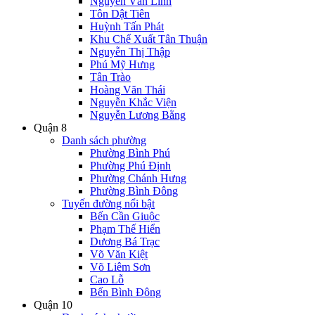
Nguyễn Văn Linh
Tôn Dật Tiên
Huỳnh Tấn Phát
Khu Chế Xuất Tân Thuận
Nguyễn Thị Thập
Phú Mỹ Hưng
Tân Trào
Hoàng Văn Thái
Nguyễn Khắc Viện
Nguyễn Lương Bằng
Quận 8
Danh sách phường
Phường Bình Phú
Phường Phú Định
Phường Chánh Hưng
Phường Bình Đông
Tuyến đường nổi bật
Bến Cần Giuộc
Phạm Thế Hiển
Dương Bá Trạc
Võ Văn Kiệt
Võ Liêm Sơn
Cao Lỗ
Bến Bình Đông
Quận 10