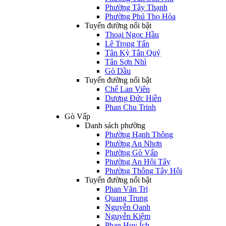
Phường Tây Thạnh
Phường Phú Thọ Hòa
Tuyến đường nổi bật
Thoại Ngọc Hầu
Lê Trọng Tấn
Tân Kỳ Tân Quý
Tân Sơn Nhì
Gò Dầu
Tuyến đường nổi bật
Chế Lan Viên
Dương Đức Hiền
Phan Chu Trinh
Gò Vấp
Danh sách phường
Phường Hạnh Thông
Phường An Nhơn
Phường Gò Vấp
Phường An Hội Tây
Phường Thông Tây Hội
Tuyến đường nổi bật
Phan Văn Trị
Quang Trung
Nguyễn Oanh
Nguyễn Kiệm
Phan Huy Ích