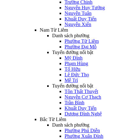
Trường Chinh
Nguyễn Huy Tưởng
Nguyễn Tuân
Khuất Duy Tiến
Nguyễn Xiển
Nam Từ Liêm
Danh sách phường
Phường Từ Liêm
Phường Đại Mỗ
Tuyến đường nổi bật
Mỹ Đình
Phạm Hùng
Tố Hữu
Lê Đức Thọ
Mễ Trì
Tuyến đường nổi bật
Tôn Thất Thuyết
Nguyễn Cơ Thạch
Trần Bình
Khuất Duy Tiến
Dương Đình Nghệ
Bắc Từ Liêm
Danh sách phường
Phường Phú Diễn
Phường Xuân Đỉnh