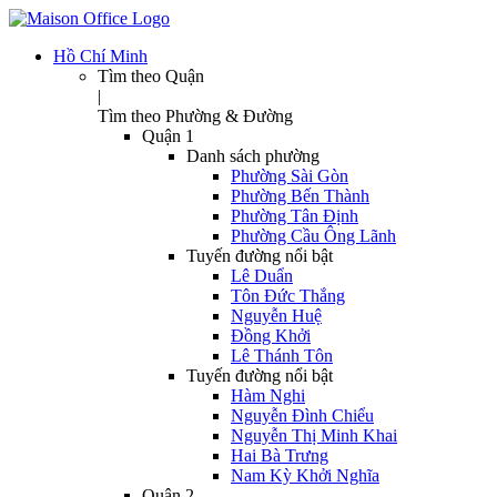
Hồ Chí Minh
Tìm theo Quận
|
Tìm theo Phường & Đường
Quận 1
Danh sách phường
Phường Sài Gòn
Phường Bến Thành
Phường Tân Định
Phường Cầu Ông Lãnh
Tuyến đường nổi bật
Lê Duẩn
Tôn Đức Thắng
Nguyễn Huệ
Đồng Khởi
Lê Thánh Tôn
Tuyến đường nổi bật
Hàm Nghi
Nguyễn Đình Chiểu
Nguyễn Thị Minh Khai
Hai Bà Trưng
Nam Kỳ Khởi Nghĩa
Quận 2