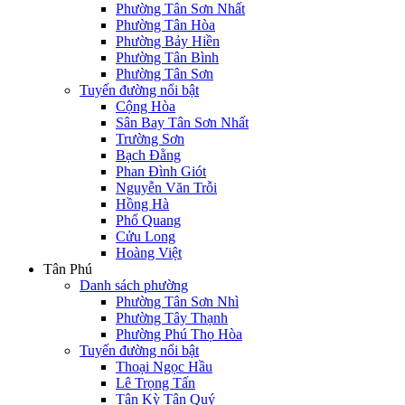
Phường Tân Sơn Nhất
Phường Tân Hòa
Phường Bảy Hiền
Phường Tân Bình
Phường Tân Sơn
Tuyến đường nổi bật
Cộng Hòa
Sân Bay Tân Sơn Nhất
Trường Sơn
Bạch Đằng
Phan Đình Giót
Nguyễn Văn Trỗi
Hồng Hà
Phổ Quang
Cửu Long
Hoàng Việt
Tân Phú
Danh sách phường
Phường Tân Sơn Nhì
Phường Tây Thạnh
Phường Phú Thọ Hòa
Tuyến đường nổi bật
Thoại Ngọc Hầu
Lê Trọng Tấn
Tân Kỳ Tân Quý