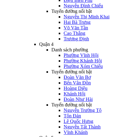
Điện Biên Phủ
Nguyễn Đình Chiểu
Tuyến đường nổi bật
Nguyễn Thị Minh Khai
Hai Bà Trưng
Võ Văn Tần
Cao Thắng
Trương Định
Quận 4
Danh sách phường
Phường Vĩnh Hội
Phường Khánh Hội
Phường Xóm Chiếu
Tuyến đường nổi bật
Đoàn Văn Bơ
Bến Vân Đồn
Hoàng Diệu
Khánh Hội
Đoàn Như Hài
Tuyến đường nổi bật
Nguyễn Trường Tộ
Tôn Đản
Lê Quốc Hưng
Nguyễn Tất Thành
Vĩnh Khánh