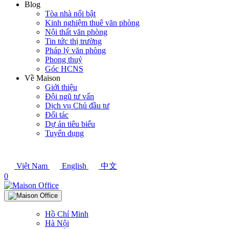
Blog
Tòa nhà nổi bật
Kinh nghiệm thuê văn phòng
Nội thất văn phòng
Tin tức thị trường
Pháp lý văn phòng
Phong thuỷ
Góc HCNS
Về Maison
Giới thiệu
Đội ngũ tư vấn
Dịch vụ Chủ đầu tư
Đối tác
Dự án tiêu biểu
Tuyển dụng
Việt Nam
English
中文
0
Hồ Chí Minh
Hà Nội