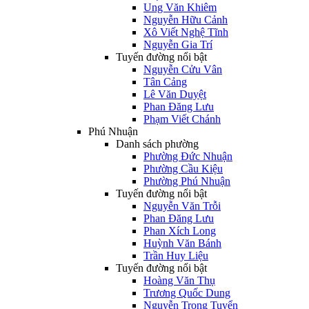
Ung Văn Khiêm
Nguyễn Hữu Cảnh
Xô Viết Nghệ Tĩnh
Nguyễn Gia Trí
Tuyến đường nổi bật
Nguyễn Cửu Vân
Tân Cảng
Lê Văn Duyệt
Phan Đăng Lưu
Phạm Viết Chánh
Phú Nhuận
Danh sách phường
Phường Đức Nhuận
Phường Cầu Kiệu
Phường Phú Nhuận
Tuyến đường nổi bật
Nguyễn Văn Trỗi
Phan Đăng Lưu
Phan Xích Long
Huỳnh Văn Bánh
Trần Huy Liệu
Tuyến đường nổi bật
Hoàng Văn Thụ
Trương Quốc Dung
Nguyễn Trọng Tuyển