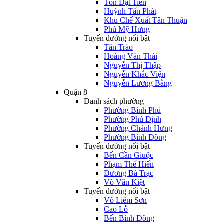
Tôn Dật Tiên
Huỳnh Tấn Phát
Khu Chế Xuất Tân Thuận
Phú Mỹ Hưng
Tuyến đường nổi bật
Tân Trào
Hoàng Văn Thái
Nguyễn Thị Thập
Nguyễn Khắc Viện
Nguyễn Lương Bằng
Quận 8
Danh sách phường
Phường Bình Phú
Phường Phú Định
Phường Chánh Hưng
Phường Bình Đông
Tuyến đường nổi bật
Bến Cần Giuộc
Phạm Thế Hiển
Dương Bá Trạc
Võ Văn Kiệt
Tuyến đường nổi bật
Võ Liêm Sơn
Cao Lỗ
Bến Bình Đông