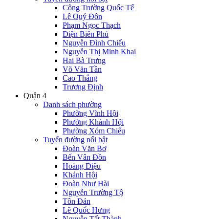
Công Trường Quốc Tế
Lê Quý Đôn
Phạm Ngọc Thạch
Điện Biên Phủ
Nguyễn Đình Chiểu
Nguyễn Thị Minh Khai
Hai Bà Trưng
Võ Văn Tần
Cao Thắng
Trương Định
Quận 4
Danh sách phường
Phường Vĩnh Hội
Phường Khánh Hội
Phường Xóm Chiếu
Tuyến đường nổi bật
Đoàn Văn Bơ
Bến Vân Đồn
Hoàng Diệu
Khánh Hội
Đoàn Như Hài
Nguyễn Trường Tộ
Tôn Đản
Lê Quốc Hưng
Nguyễn Tất Thành