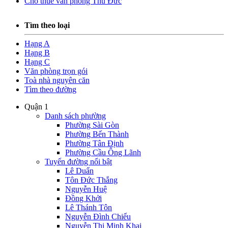
Cho thuê văn phòng Thủ Đức
Tìm theo loại
Hạng A
Hạng B
Hạng C
Văn phòng trọn gói
Toà nhà nguyên căn
Tìm theo đường
Quận 1
Danh sách phường
Phường Sài Gòn
Phường Bến Thành
Phường Tân Định
Phường Cầu Ông Lãnh
Tuyến đường nổi bật
Lê Duẩn
Tôn Đức Thắng
Nguyễn Huệ
Đồng Khởi
Lê Thánh Tôn
Nguyễn Đình Chiểu
Nguyễn Thị Minh Khai