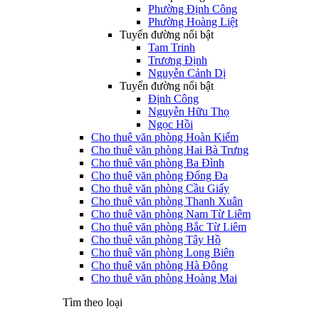
Phường Định Công
Phường Hoàng Liệt
Tuyến đường nổi bật
Tam Trinh
Trương Định
Nguyễn Cảnh Dị
Tuyến đường nổi bật
Định Công
Nguyễn Hữu Thọ
Ngọc Hồi
Cho thuê văn phòng Hoàn Kiếm
Cho thuê văn phòng Hai Bà Trưng
Cho thuê văn phòng Ba Đình
Cho thuê văn phòng Đống Đa
Cho thuê văn phòng Cầu Giấy
Cho thuê văn phòng Thanh Xuân
Cho thuê văn phòng Nam Từ Liêm
Cho thuê văn phòng Bắc Từ Liêm
Cho thuê văn phòng Tây Hồ
Cho thuê văn phòng Long Biên
Cho thuê văn phòng Hà Đông
Cho thuê văn phòng Hoàng Mai
Tìm theo loại