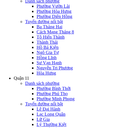
Danh sách phường
Phường Vườn Lài
Phường Hòa Hưng
Phường Diên Hồng
Tuyến đường nổi bật
Ba Tháng Hai
Cách Mạng Tháng 8
Tô Hiến Thành
Thành Thái
Hồ Bá Kiện
Ngô Gia Tự
Hồng Lĩnh
Sư Vạn Hạnh
Nguyễn Tri Phương
Hòa Hưng
Quận 11
Danh sách phường
Phường Bình Thới
Phường Phú Thọ
Phường Minh Phụng
Tuyến đường nổi bật
Lê Đại Hành
Lạc Long Quân
Lữ Gia
Lý Thường Kiệt