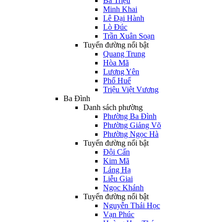
Bà Triệu
Minh Khai
Lê Đại Hành
Lò Đúc
Trần Xuân Soạn
Tuyến đường nổi bật
Quang Trung
Hòa Mã
Lương Yên
Phố Huế
Triệu Việt Vương
Ba Đình
Danh sách phường
Phường Ba Đình
Phường Giảng Võ
Phường Ngọc Hà
Tuyến đường nổi bật
Đội Cấn
Kim Mã
Láng Hạ
Liễu Giai
Ngọc Khánh
Tuyến đường nổi bật
Nguyễn Thái Học
Vạn Phúc