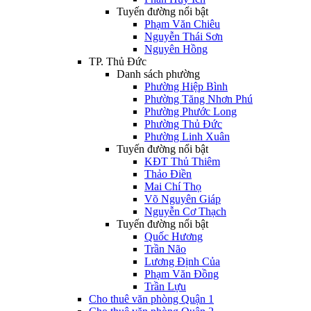
Tuyến đường nổi bật
Phạm Văn Chiêu
Nguyễn Thái Sơn
Nguyên Hồng
TP. Thủ Đức
Danh sách phường
Phường Hiệp Bình
Phường Tăng Nhơn Phú
Phường Phước Long
Phường Thủ Đức
Phường Linh Xuân
Tuyến đường nổi bật
KĐT Thủ Thiêm
Thảo Điền
Mai Chí Thọ
Võ Nguyên Giáp
Nguyễn Cơ Thạch
Tuyến đường nổi bật
Quốc Hương
Trần Não
Lương Định Của
Phạm Văn Đồng
Trần Lựu
Cho thuê văn phòng Quận 1