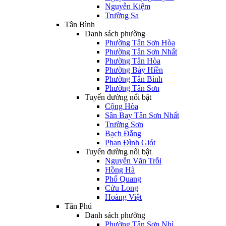
Nguyễn Kiệm
Trường Sa
Tân Bình
Danh sách phường
Phường Tân Sơn Hòa
Phường Tân Sơn Nhất
Phường Tân Hòa
Phường Bảy Hiền
Phường Tân Bình
Phường Tân Sơn
Tuyến đường nổi bật
Cộng Hòa
Sân Bay Tân Sơn Nhất
Trường Sơn
Bạch Đằng
Phan Đình Giót
Tuyến đường nổi bật
Nguyễn Văn Trỗi
Hồng Hà
Phổ Quang
Cửu Long
Hoàng Việt
Tân Phú
Danh sách phường
Phường Tân Sơn Nhì