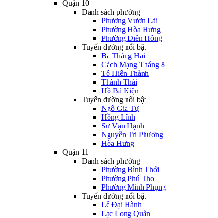
Quận 10
Danh sách phường
Phường Vườn Lài
Phường Hòa Hưng
Phường Diên Hồng
Tuyến đường nổi bật
Ba Tháng Hai
Cách Mạng Tháng 8
Tô Hiến Thành
Thành Thái
Hồ Bá Kiện
Tuyến đường nổi bật
Ngô Gia Tự
Hồng Lĩnh
Sư Vạn Hạnh
Nguyễn Tri Phương
Hòa Hưng
Quận 11
Danh sách phường
Phường Bình Thới
Phường Phú Thọ
Phường Minh Phụng
Tuyến đường nổi bật
Lê Đại Hành
Lạc Long Quân