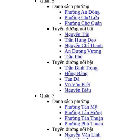
Quận 5
Danh sách phường
Phường An Đông
Phường Chợ Lớn
Phường Chợ Quán
Tuyến đường nổi bật
Nguyễn Trãi
Trần Hưng Đạo
Nguyễn Chí Thanh
An Dương Vương
Trần Phú
Tuyến đường nổi bật
Trần Bình Trọng
Hồng Bàng
Tản Đà
Võ Văn Kiệt
Nguyễn Biểu
Quận 7
Danh sách phường
Phường Tân Mỹ
Phường Tân Hưng
Phường Tân Thuận
Phường Phú Thuận
Tuyến đường nổi bật
Nguyễn Văn Linh