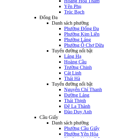
Hoàng Hoa Thám
Yên Phụ
Trúc Bạch
Đống Đa
Danh sách phường
Phường Đống Đa
Phường Kim Liên
Phường Láng
Phường Ô Chợ Dừa
Tuyến đường nổi bật
Láng Hạ
Hoàng Cầu
Trường Chinh
Cát Linh
Thái Hà
Tuyến đường nổi bật
Nguyễn Chí Thanh
Đường Láng
Thái Thịnh
Đê La Thành
Đào Duy Anh
Cầu Giấy
Danh sách phường
Phường Cầu Giấy
Phường Yên Hòa