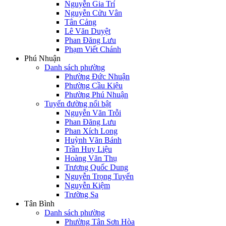
Nguyễn Gia Trí
Nguyễn Cửu Vân
Tân Cảng
Lê Văn Duyệt
Phan Đăng Lưu
Phạm Viết Chánh
Phú Nhuận
Danh sách phường
Phường Đức Nhuận
Phường Cầu Kiệu
Phường Phú Nhuận
Tuyến đường nổi bật
Nguyễn Văn Trỗi
Phan Đăng Lưu
Phan Xích Long
Huỳnh Văn Bánh
Trần Huy Liệu
Hoàng Văn Thụ
Trương Quốc Dung
Nguyễn Trọng Tuyển
Nguyễn Kiệm
Trường Sa
Tân Bình
Danh sách phường
Phường Tân Sơn Hòa