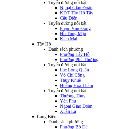
Tuyến đường nổi bật
Ngoại Giao Đoàn
KĐT Tây Hồ Tây
Cầu Diễn
Tuyến đường nổi bật
Phạm Văn Đồng
Hồ Tùng Mậu
Kiều Mai
Tây Hồ
Danh sách phường
Phường Tây Hồ
Phường Phú Thượng
Tuyến đường nổi bật
Lạc Long Quân
Võ Chí Công
Thụy Khuê
Hoàng Hoa Thám
Tuyến đường nổi bật
Thượng Thụy
Yên Phụ
Ngoại Giao Đoàn
Xuân La
Long Biên
Danh sách phường
Phường Bồ Đề