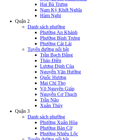
Hai Bà Trưng
Nam Kỳ Khởi Nghĩa
Hàm Nghi
Quận 2
Danh sách phường
Phường An Khánh
Phường Bình Trưng
Phường Cát Lái
Tuyến đường nổi bật
Trần Bạch Đằng
Thảo Điền
Lương Định Của
Nguyễn Văn Hưởng
Quốc Hương
Mai Chí Thọ
Võ Nguyên Giáp
Nguyễn Cơ Thạch
Trần Não
Xuân Thủy
Quận 3
Danh sách phường
Phường Xuân Hòa
Phường Bàn Cờ
Phường Nhiêu Lộc
Tuyến đường nổi bật