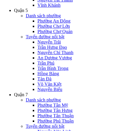
Vĩnh Khánh
Quận 5
Danh sách phường
Phường An Đông
Phường Chợ Lớn
Phường Chợ Quán
Tuyến đường nổi bật
Nguyễn Trãi
Trần Hưng Đạo
Nguyễn Chí Thanh
An Dương Vương
Trần Phú
Trần Bình Trọng
Hồng Bàng
Tản Đà
Võ Văn Kiệt
Nguyễn Biểu
Quận 7
Danh sách phường
Phường Tân Mỹ
Phường Tân Hưng
Phường Tân Thuận
Phường Phú Thuận
Tuyến đường nổi bật