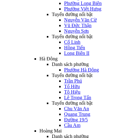
Phường Long Biên
Phường Việt Hưng
Tuyến đường nổi bật
Nguyễn Văn Cừ
Vũ Đức Thận
Nguyễn Sơn
Tuyến đường nổi bật
Cổ Linh
Hồng Tiến
Long Biên II
Hà Đông
Danh sách phường
Phường Hà Đông
Tuyến đường nổi bật
Trần Phú
Tố Hữu
Tô Hiệu
Lê Trọng Tấn
Tuyến đường nổi bật
Chu Văn An
Quang Trung
Đường 19/5
Cầu Am
Hoàng Mai
Danh sách phường