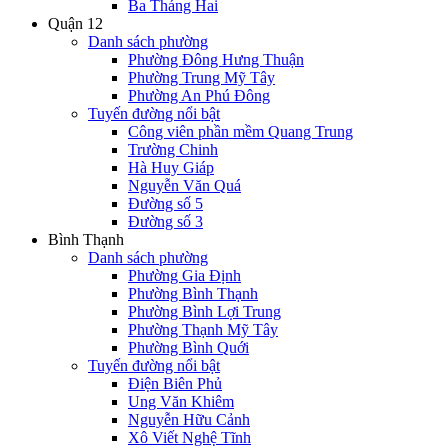
Ba Tháng Hai
Quận 12
Danh sách phường
Phường Đông Hưng Thuận
Phường Trung Mỹ Tây
Phường An Phú Đông
Tuyến đường nổi bật
Công viên phần mềm Quang Trung
Trường Chinh
Hà Huy Giáp
Nguyễn Văn Quá
Đường số 5
Đường số 3
Bình Thạnh
Danh sách phường
Phường Gia Định
Phường Bình Thạnh
Phường Bình Lợi Trung
Phường Thạnh Mỹ Tây
Phường Bình Quới
Tuyến đường nổi bật
Điện Biên Phủ
Ung Văn Khiêm
Nguyễn Hữu Cảnh
Xô Viết Nghệ Tĩnh