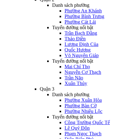
Danh sách phường
Phường An Khánh
Phường Bình Trưng
Phường Cát Lái
Tuyến đường nổi bật
Trần Bạch Đằng
Thảo Điền
Lương Định Của
Quốc Hương
Võ Nguyên Giáp
Tuyến đường nổi bật
Mai Chí Thọ
Nguyễn Cơ Thạch
Trần Não
Xuân Thủy
Quận 3
Danh sách phường
Phường Xuân Hòa
Phường Bàn Cờ
Phường Nhiêu Lộc
Tuyến đường nổi bật
Công Trường Quốc Tế
Lê Quý Đôn
Phạm Ngọc Thạch