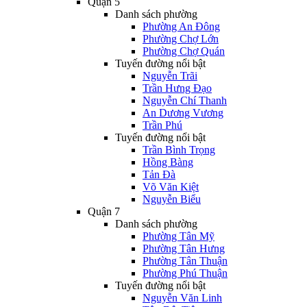
Quận 5
Danh sách phường
Phường An Đông
Phường Chợ Lớn
Phường Chợ Quán
Tuyến đường nổi bật
Nguyễn Trãi
Trần Hưng Đạo
Nguyễn Chí Thanh
An Dương Vương
Trần Phú
Tuyến đường nổi bật
Trần Bình Trọng
Hồng Bàng
Tản Đà
Võ Văn Kiệt
Nguyễn Biểu
Quận 7
Danh sách phường
Phường Tân Mỹ
Phường Tân Hưng
Phường Tân Thuận
Phường Phú Thuận
Tuyến đường nổi bật
Nguyễn Văn Linh