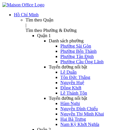
Hồ Chí Minh
Tìm theo Quận
|
Tìm theo Phường & Đường
Quận 1
Danh sách phường
Phường Sài Gòn
Phường Bến Thành
Phường Tân Định
Phường Cầu Ông Lãnh
Tuyến đường nổi bật
Lê Duẩn
Tôn Đức Thắng
Nguyễn Huệ
Đồng Khởi
Lê Thánh Tôn
Tuyến đường nổi bật
Hàm Nghi
Nguyễn Đình Chiểu
Nguyễn Thị Minh Khai
Hai Bà Trưng
Nam Kỳ Khởi Nghĩa
Quận 2