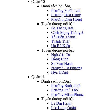
Quận 10
Danh sách phường
Phường Vườn Lài
Phường Hòa Hưng
Phường Diên Hồng
Tuyến đường nổi bật
Ba Tháng Hai
Cách Mạng Tháng 8
Tô Hiến Thành
Thành Thái
Hồ Bá Kiện
Tuyến đường nổi bật
Ngô Gia Tự
Hồng Lĩnh
Sư Vạn Hạnh
Nguyễn Tri Phương
Hòa Hưng
Quận 11
Danh sách phường
Phường Bình Thới
Phường Phú Thọ
Phường Minh Phụng
Tuyến đường nổi bật
Lê Đại Hành
Lạc Long Quân