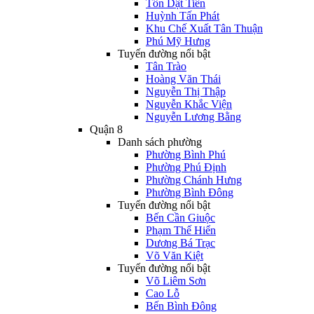
Tôn Dật Tiên
Huỳnh Tấn Phát
Khu Chế Xuất Tân Thuận
Phú Mỹ Hưng
Tuyến đường nổi bật
Tân Trào
Hoàng Văn Thái
Nguyễn Thị Thập
Nguyễn Khắc Viện
Nguyễn Lương Bằng
Quận 8
Danh sách phường
Phường Bình Phú
Phường Phú Định
Phường Chánh Hưng
Phường Bình Đông
Tuyến đường nổi bật
Bến Cần Giuộc
Phạm Thế Hiển
Dương Bá Trạc
Võ Văn Kiệt
Tuyến đường nổi bật
Võ Liêm Sơn
Cao Lỗ
Bến Bình Đông