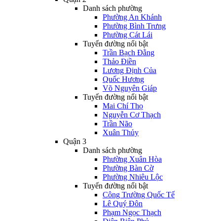
Danh sách phường
Phường An Khánh
Phường Bình Trưng
Phường Cát Lái
Tuyến đường nổi bật
Trần Bạch Đằng
Thảo Điền
Lương Định Của
Quốc Hương
Võ Nguyên Giáp
Tuyến đường nổi bật
Mai Chí Thọ
Nguyễn Cơ Thạch
Trần Não
Xuân Thủy
Quận 3
Danh sách phường
Phường Xuân Hòa
Phường Bàn Cờ
Phường Nhiêu Lộc
Tuyến đường nổi bật
Công Trường Quốc Tế
Lê Quý Đôn
Phạm Ngọc Thạch