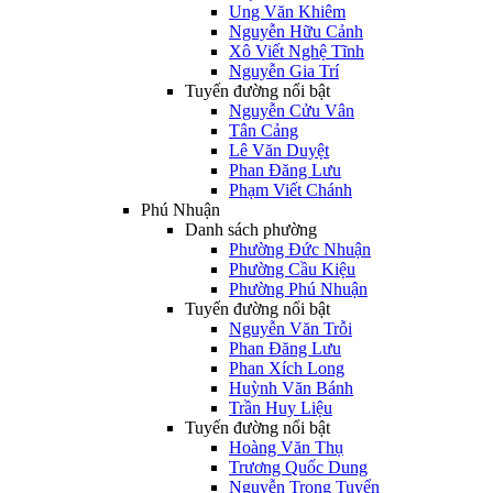
Ung Văn Khiêm
Nguyễn Hữu Cảnh
Xô Viết Nghệ Tĩnh
Nguyễn Gia Trí
Tuyến đường nổi bật
Nguyễn Cửu Vân
Tân Cảng
Lê Văn Duyệt
Phan Đăng Lưu
Phạm Viết Chánh
Phú Nhuận
Danh sách phường
Phường Đức Nhuận
Phường Cầu Kiệu
Phường Phú Nhuận
Tuyến đường nổi bật
Nguyễn Văn Trỗi
Phan Đăng Lưu
Phan Xích Long
Huỳnh Văn Bánh
Trần Huy Liệu
Tuyến đường nổi bật
Hoàng Văn Thụ
Trương Quốc Dung
Nguyễn Trọng Tuyển