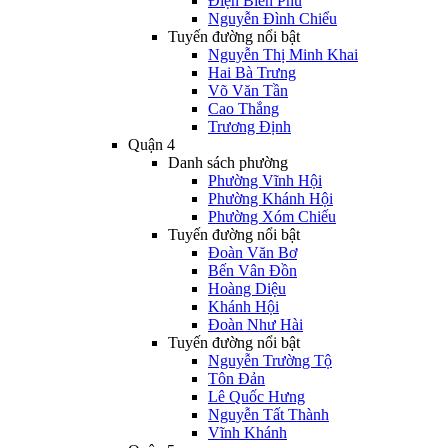
Điện Biên Phủ
Nguyễn Đình Chiểu
Tuyến đường nổi bật
Nguyễn Thị Minh Khai
Hai Bà Trưng
Võ Văn Tần
Cao Thắng
Trương Định
Quận 4
Danh sách phường
Phường Vĩnh Hội
Phường Khánh Hội
Phường Xóm Chiếu
Tuyến đường nổi bật
Đoàn Văn Bơ
Bến Vân Đồn
Hoàng Diệu
Khánh Hội
Đoàn Như Hài
Tuyến đường nổi bật
Nguyễn Trường Tộ
Tôn Đản
Lê Quốc Hưng
Nguyễn Tất Thành
Vĩnh Khánh