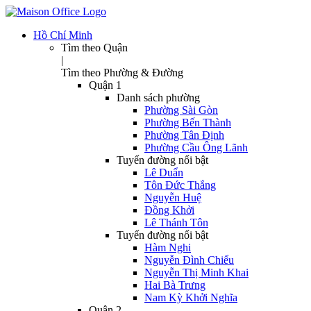
Hồ Chí Minh
Tìm theo Quận
|
Tìm theo Phường & Đường
Quận 1
Danh sách phường
Phường Sài Gòn
Phường Bến Thành
Phường Tân Định
Phường Cầu Ông Lãnh
Tuyến đường nổi bật
Lê Duẩn
Tôn Đức Thắng
Nguyễn Huệ
Đồng Khởi
Lê Thánh Tôn
Tuyến đường nổi bật
Hàm Nghi
Nguyễn Đình Chiểu
Nguyễn Thị Minh Khai
Hai Bà Trưng
Nam Kỳ Khởi Nghĩa
Quận 2