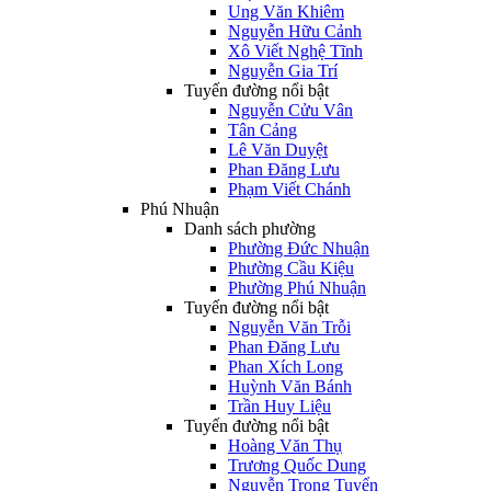
Ung Văn Khiêm
Nguyễn Hữu Cảnh
Xô Viết Nghệ Tĩnh
Nguyễn Gia Trí
Tuyến đường nổi bật
Nguyễn Cửu Vân
Tân Cảng
Lê Văn Duyệt
Phan Đăng Lưu
Phạm Viết Chánh
Phú Nhuận
Danh sách phường
Phường Đức Nhuận
Phường Cầu Kiệu
Phường Phú Nhuận
Tuyến đường nổi bật
Nguyễn Văn Trỗi
Phan Đăng Lưu
Phan Xích Long
Huỳnh Văn Bánh
Trần Huy Liệu
Tuyến đường nổi bật
Hoàng Văn Thụ
Trương Quốc Dung
Nguyễn Trọng Tuyển