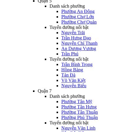
Quận 5
Danh sách phường
Phường An Đông
Phường Chợ Lớn
Phường Chợ Quán
Tuyến đường nổi bật
Nguyễn Trãi
Trần Hưng Đạo
Nguyễn Chí Thanh
An Dương Vương
Trần Phú
Tuyến đường nổi bật
Trần Bình Trọng
Hồng Bàng
Tản Đà
Võ Văn Kiệt
Nguyễn Biểu
Quận 7
Danh sách phường
Phường Tân Mỹ
Phường Tân Hưng
Phường Tân Thuận
Phường Phú Thuận
Tuyến đường nổi bật
Nguyễn Văn Linh