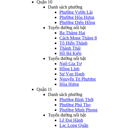
Quận 10
Danh sách phường
Phường Vườn Lài
Phường Hòa Hưng
Phường Diên Hồng
Tuyến đường nổi bật
Ba Tháng Hai
Cách Mạng Tháng 8
Tô Hiến Thành
Thành Thái
Hồ Bá Kiện
Tuyến đường nổi bật
Ngô Gia Tự
Hồng Lĩnh
Sư Vạn Hạnh
Nguyễn Tri Phương
Hòa Hưng
Quận 11
Danh sách phường
Phường Bình Thới
Phường Phú Thọ
Phường Minh Phụng
Tuyến đường nổi bật
Lê Đại Hành
Lạc Long Quân