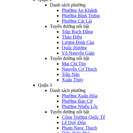
Danh sách phường
Phường An Khánh
Phường Bình Trưng
Phường Cát Lái
Tuyến đường nổi bật
Trần Bạch Đằng
Thảo Điền
Lương Định Của
Quốc Hương
Võ Nguyên Giáp
Tuyến đường nổi bật
Mai Chí Thọ
Nguyễn Cơ Thạch
Trần Não
Xuân Thủy
Quận 3
Danh sách phường
Phường Xuân Hòa
Phường Bàn Cờ
Phường Nhiêu Lộc
Tuyến đường nổi bật
Công Trường Quốc Tế
Lê Quý Đôn
Phạm Ngọc Thạch