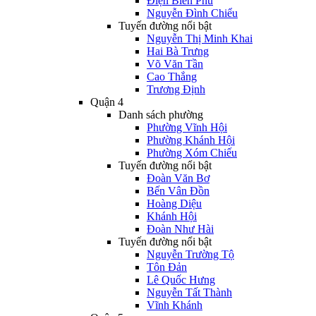
Điện Biên Phủ
Nguyễn Đình Chiểu
Tuyến đường nổi bật
Nguyễn Thị Minh Khai
Hai Bà Trưng
Võ Văn Tần
Cao Thắng
Trương Định
Quận 4
Danh sách phường
Phường Vĩnh Hội
Phường Khánh Hội
Phường Xóm Chiếu
Tuyến đường nổi bật
Đoàn Văn Bơ
Bến Vân Đồn
Hoàng Diệu
Khánh Hội
Đoàn Như Hài
Tuyến đường nổi bật
Nguyễn Trường Tộ
Tôn Đản
Lê Quốc Hưng
Nguyễn Tất Thành
Vĩnh Khánh