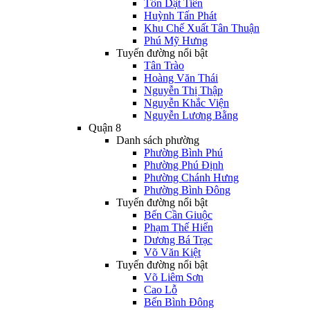
Tôn Dật Tiên
Huỳnh Tấn Phát
Khu Chế Xuất Tân Thuận
Phú Mỹ Hưng
Tuyến đường nổi bật
Tân Trào
Hoàng Văn Thái
Nguyễn Thị Thập
Nguyễn Khắc Viện
Nguyễn Lương Bằng
Quận 8
Danh sách phường
Phường Bình Phú
Phường Phú Định
Phường Chánh Hưng
Phường Bình Đông
Tuyến đường nổi bật
Bến Cần Giuộc
Phạm Thế Hiển
Dương Bá Trạc
Võ Văn Kiệt
Tuyến đường nổi bật
Võ Liêm Sơn
Cao Lỗ
Bến Bình Đông