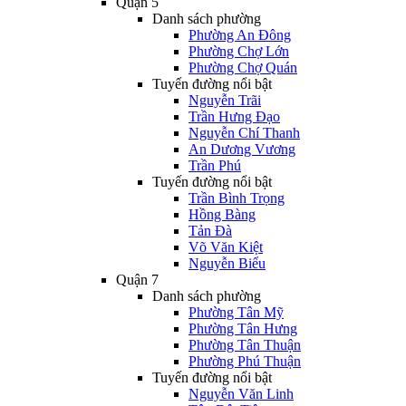
Quận 5
Danh sách phường
Phường An Đông
Phường Chợ Lớn
Phường Chợ Quán
Tuyến đường nổi bật
Nguyễn Trãi
Trần Hưng Đạo
Nguyễn Chí Thanh
An Dương Vương
Trần Phú
Tuyến đường nổi bật
Trần Bình Trọng
Hồng Bàng
Tản Đà
Võ Văn Kiệt
Nguyễn Biểu
Quận 7
Danh sách phường
Phường Tân Mỹ
Phường Tân Hưng
Phường Tân Thuận
Phường Phú Thuận
Tuyến đường nổi bật
Nguyễn Văn Linh