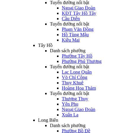
Tuyến đường nổi bật
Ngoại Giao Đoàn
KĐT Tây Hồ Tây
Cầu Diễn
Tuyến đường nổi bật
Phạm Văn Đồng
Hồ Tùng Mậu
Kiều Mai
Tây Hồ
Danh sách phường
Phường Tây Hồ
Phường Phú Thượng
Tuyến đường nổi bật
Lạc Long Quân
Võ Chí Công
Thụy Khuê
Hoàng Hoa Thám
Tuyến đường nổi bật
Thượng Thụy
Yên Phụ
Ngoại Giao Đoàn
Xuân La
Long Biên
Danh sách phường
Phường Bồ Đề