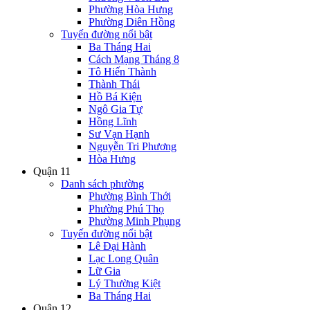
Phường Hòa Hưng
Phường Diên Hồng
Tuyến đường nổi bật
Ba Tháng Hai
Cách Mạng Tháng 8
Tô Hiến Thành
Thành Thái
Hồ Bá Kiện
Ngô Gia Tự
Hồng Lĩnh
Sư Vạn Hạnh
Nguyễn Tri Phương
Hòa Hưng
Quận 11
Danh sách phường
Phường Bình Thới
Phường Phú Thọ
Phường Minh Phụng
Tuyến đường nổi bật
Lê Đại Hành
Lạc Long Quân
Lữ Gia
Lý Thường Kiệt
Ba Tháng Hai
Quận 12