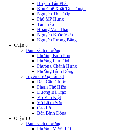
Huỳnh Tấn Phát
Khu Chế Xuất Tân Thuận
Nguyễn Thị Thập
Phú Mỹ Hưng
Tân Trào
Hoàng Văn Thái
Nguyễn Khắc Viện
Nguyễn Lương Bằng
Quận 8
Danh sách phường
Phường Bình Phú
Phường Phú Định
Phường Chánh Hưng
Phường Bình Đông
Tuyến đường nổi bật
Bến Cần Giuộc
Phạm Thế Hiển
Dương Bá Trạc
Võ Văn Kiệt
Võ Liêm Sơn
Cao Lỗ
Bến Bình Đông
Quận 10
Danh sách phường
Phường Vườn Lài