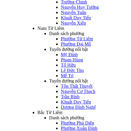
Trường Chinh
Nguyễn Huy Tưởng
Nguyễn Tuân
Khuất Duy Tiến
Nguyễn Xiển
Nam Từ Liêm
Danh sách phường
Phường Từ Liêm
Phường Đại Mỗ
Tuyến đường nổi bật
Mỹ Đình
Phạm Hùng
Tố Hữu
Lê Đức Thọ
Mễ Trì
Tuyến đường nổi bật
Tôn Thất Thuyết
Nguyễn Cơ Thạch
Trần Bình
Khuất Duy Tiến
Dương Đình Nghệ
Bắc Từ Liêm
Danh sách phường
Phường Phú Diễn
Phường Xuân Đỉnh