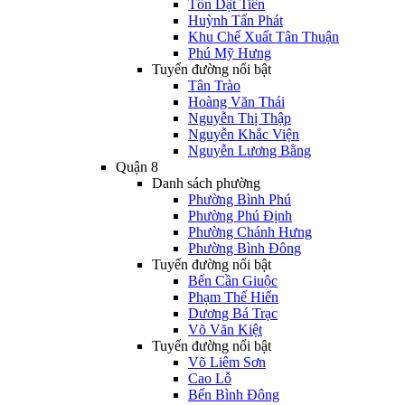
Tôn Dật Tiên
Huỳnh Tấn Phát
Khu Chế Xuất Tân Thuận
Phú Mỹ Hưng
Tuyến đường nổi bật
Tân Trào
Hoàng Văn Thái
Nguyễn Thị Thập
Nguyễn Khắc Viện
Nguyễn Lương Bằng
Quận 8
Danh sách phường
Phường Bình Phú
Phường Phú Định
Phường Chánh Hưng
Phường Bình Đông
Tuyến đường nổi bật
Bến Cần Giuộc
Phạm Thế Hiển
Dương Bá Trạc
Võ Văn Kiệt
Tuyến đường nổi bật
Võ Liêm Sơn
Cao Lỗ
Bến Bình Đông