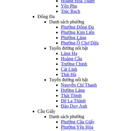
Hoàng Hoa Thám
Yên Phụ
Trúc Bạch
Đống Đa
Danh sách phường
Phường Đống Đa
Phường Kim Liên
Phường Láng
Phường Ô Chợ Dừa
Tuyến đường nổi bật
Láng Hạ
Hoàng Cầu
Trường Chinh
Cát Linh
Thái Hà
Tuyến đường nổi bật
Nguyễn Chí Thanh
Đường Láng
Thái Thịnh
Đê La Thành
Đào Duy Anh
Cầu Giấy
Danh sách phường
Phường Cầu Giấy
Phường Yên Hòa