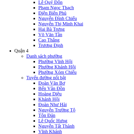
Lê Quý Đôn
Phạm Ngọc Thạch
Điện Biên Phủ
Nguyễn Đình Chiểu
Nguyễn Thị Minh Khai
Hai Bà Trưng
Võ Văn Tần
Cao Thắng
Trương Định
Quận 4
Danh sách phường
Phường Vĩnh Hội
Phường Khánh Hội
Phường Xóm Chiếu
Tuyến đường nổi bật
Đoàn Văn Bơ
Bến Vân Đồn
Hoàng Diệu
Khánh Hội
Đoàn Như Hài
Nguyễn Trường Tộ
Tôn Đản
Lê Quốc Hưng
Nguyễn Tất Thành
Vĩnh Khánh