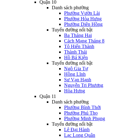
Quận 10
Danh sách phường
Phường Vườn Lài
Phường Hòa Hưng
Phường Diên Hồng
Tuyến đường nổi bật
Ba Tháng Hai
Cách Mạng Tháng 8
Tô Hiến Thành
Thành Thái
Hồ Bá Kiện
Tuyến đường nổi bật
Ngô Gia Tự
Hồng Lĩnh
Sư Vạn Hạnh
Nguyễn Tri Phương
Hòa Hưng
Quận 11
Danh sách phường
Phường Bình Thới
Phường Phú Thọ
Phường Minh Phụng
Tuyến đường nổi bật
Lê Đại Hành
Lạc Long Quân