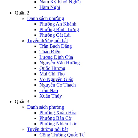
Nam Kỳ Khởi Nghĩa
Hàm Nghi
Quận 2
Danh sách phường
Phường An Khánh
Phường Bình Trưng
Phường Cát Lái
Tuyến đường nổi bật
Trần Bạch Đằng
Thảo Điền
Lương Định Của
Nguyễn Văn Hưởng
Quốc Hương
Mai Chí Thọ
Võ Nguyên Giáp
Nguyễn Cơ Thạch
Trần Não
Xuân Thủy
Quận 3
Danh sách phường
Phường Xuân Hòa
Phường Bàn Cờ
Phường Nhiêu Lộc
Tuyến đường nổi bật
Công Trường Quốc Tế