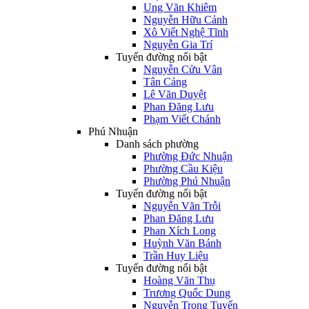
Ung Văn Khiêm
Nguyễn Hữu Cảnh
Xô Viết Nghệ Tĩnh
Nguyễn Gia Trí
Tuyến đường nổi bật
Nguyễn Cửu Vân
Tân Cảng
Lê Văn Duyệt
Phan Đăng Lưu
Phạm Viết Chánh
Phú Nhuận
Danh sách phường
Phường Đức Nhuận
Phường Cầu Kiệu
Phường Phú Nhuận
Tuyến đường nổi bật
Nguyễn Văn Trỗi
Phan Đăng Lưu
Phan Xích Long
Huỳnh Văn Bánh
Trần Huy Liệu
Tuyến đường nổi bật
Hoàng Văn Thụ
Trương Quốc Dung
Nguyễn Trọng Tuyển