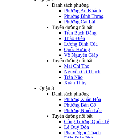
Danh sách phường
Phường An Khánh
Phường Bình Trưng
Phường Cát Lái
Tuyến đường nổi bật
Trần Bạch Đằng
Thảo Điền
Lương Định Của
Quốc Hương
Võ Nguyên Giáp
Tuyến đường nổi bật
Mai Chí Thọ
Nguyễn Cơ Thạch
Trần Não
Xuân Thủy
Quận 3
Danh sách phường
Phường Xuân Hòa
Phường Bàn Cờ
Phường Nhiêu Lộc
Tuyến đường nổi bật
Công Trường Quốc Tế
Lê Quý Đôn
Phạm Ngọc Thạch