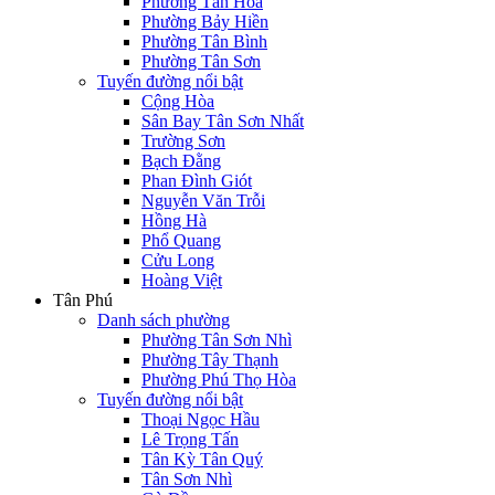
Phường Tân Hòa
Phường Bảy Hiền
Phường Tân Bình
Phường Tân Sơn
Tuyến đường nổi bật
Cộng Hòa
Sân Bay Tân Sơn Nhất
Trường Sơn
Bạch Đằng
Phan Đình Giót
Nguyễn Văn Trỗi
Hồng Hà
Phổ Quang
Cửu Long
Hoàng Việt
Tân Phú
Danh sách phường
Phường Tân Sơn Nhì
Phường Tây Thạnh
Phường Phú Thọ Hòa
Tuyến đường nổi bật
Thoại Ngọc Hầu
Lê Trọng Tấn
Tân Kỳ Tân Quý
Tân Sơn Nhì