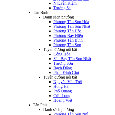
Nguyễn Kiệm
Trường Sa
Tân Bình
Danh sách phường
Phường Tân Sơn Hòa
Phường Tân Sơn Nhất
Phường Tân Hòa
Phường Bảy Hiền
Phường Tân Bình
Phường Tân Sơn
Tuyến đường nổi bật
Cộng Hòa
Sân Bay Tân Sơn Nhất
Trường Sơn
Bạch Đằng
Phan Đình Giót
Tuyến đường nổi bật
Nguyễn Văn Trỗi
Hồng Hà
Phổ Quang
Cửu Long
Hoàng Việt
Tân Phú
Danh sách phường
Phường Tân Sơn Nhì