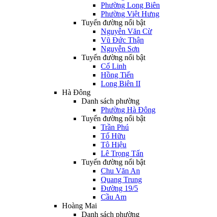
Phường Long Biên
Phường Việt Hưng
Tuyến đường nổi bật
Nguyễn Văn Cừ
Vũ Đức Thận
Nguyễn Sơn
Tuyến đường nổi bật
Cổ Linh
Hồng Tiến
Long Biên II
Hà Đông
Danh sách phường
Phường Hà Đông
Tuyến đường nổi bật
Trần Phú
Tố Hữu
Tô Hiệu
Lê Trọng Tấn
Tuyến đường nổi bật
Chu Văn An
Quang Trung
Đường 19/5
Cầu Am
Hoàng Mai
Danh sách phường