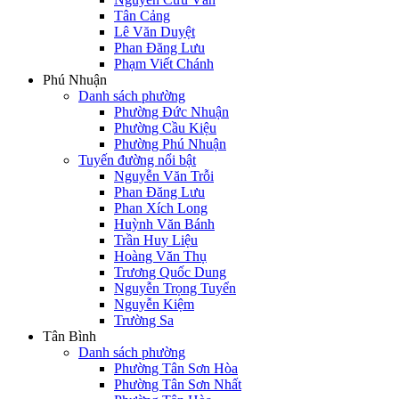
Tân Cảng
Lê Văn Duyệt
Phan Đăng Lưu
Phạm Viết Chánh
Phú Nhuận
Danh sách phường
Phường Đức Nhuận
Phường Cầu Kiệu
Phường Phú Nhuận
Tuyến đường nổi bật
Nguyễn Văn Trỗi
Phan Đăng Lưu
Phan Xích Long
Huỳnh Văn Bánh
Trần Huy Liệu
Hoàng Văn Thụ
Trương Quốc Dung
Nguyễn Trọng Tuyển
Nguyễn Kiệm
Trường Sa
Tân Bình
Danh sách phường
Phường Tân Sơn Hòa
Phường Tân Sơn Nhất