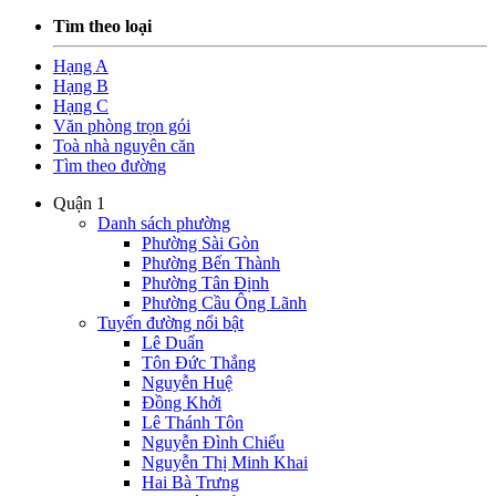
Tìm theo loại
Hạng A
Hạng B
Hạng C
Văn phòng trọn gói
Toà nhà nguyên căn
Tìm theo đường
Quận 1
Danh sách phường
Phường Sài Gòn
Phường Bến Thành
Phường Tân Định
Phường Cầu Ông Lãnh
Tuyến đường nổi bật
Lê Duẩn
Tôn Đức Thắng
Nguyễn Huệ
Đồng Khởi
Lê Thánh Tôn
Nguyễn Đình Chiểu
Nguyễn Thị Minh Khai
Hai Bà Trưng