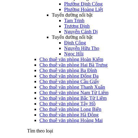
Phường Định Công
Phường Hoàng Liệt
Tuyến đường nổi bật
Tam Trinh
Trương Định
Nguyễn Cảnh Dị
Tuyến đường nổi bật
Định Công
Nguyễn Hữu Thọ
Ngọc Hồi
Cho thuê văn phòng Hoàn Kiếm
Cho thuê văn phòng Hai Bà Trưng
Cho thuê văn phòng Ba Đình
Cho thuê văn phòng Đống Đa
Cho thuê văn phòng Cầu Giấy
Cho thuê văn phòng Thanh Xuân
Cho thuê văn phòng Nam Từ Liêm
Cho thuê văn phòng Bắc Từ Liêm
Cho thuê văn phòng Tây Hồ
Cho thuê văn phòng Long Biên
Cho thuê văn phòng Hà Đông
Cho thuê văn phòng Hoàng Mai
Tìm theo loại