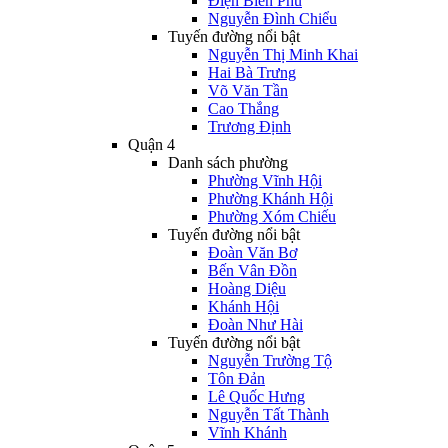
Điện Biên Phủ
Nguyễn Đình Chiểu
Tuyến đường nổi bật
Nguyễn Thị Minh Khai
Hai Bà Trưng
Võ Văn Tần
Cao Thắng
Trương Định
Quận 4
Danh sách phường
Phường Vĩnh Hội
Phường Khánh Hội
Phường Xóm Chiếu
Tuyến đường nổi bật
Đoàn Văn Bơ
Bến Vân Đồn
Hoàng Diệu
Khánh Hội
Đoàn Như Hài
Tuyến đường nổi bật
Nguyễn Trường Tộ
Tôn Đản
Lê Quốc Hưng
Nguyễn Tất Thành
Vĩnh Khánh