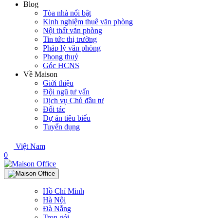
Blog
Tòa nhà nổi bật
Kinh nghiệm thuê văn phòng
Nội thất văn phòng
Tin tức thị trường
Pháp lý văn phòng
Phong thuỷ
Góc HCNS
Về Maison
Giới thiệu
Đội ngũ tư vấn
Dịch vụ Chủ đầu tư
Đối tác
Dự án tiêu biểu
Tuyển dụng
Việt Nam
0
Hồ Chí Minh
Hà Nội
Đà Nẵng
Trọn gói