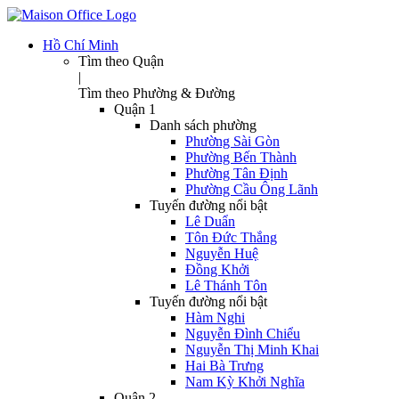
Hồ Chí Minh
Tìm theo Quận
|
Tìm theo Phường & Đường
Quận 1
Danh sách phường
Phường Sài Gòn
Phường Bến Thành
Phường Tân Định
Phường Cầu Ông Lãnh
Tuyến đường nổi bật
Lê Duẩn
Tôn Đức Thắng
Nguyễn Huệ
Đồng Khởi
Lê Thánh Tôn
Tuyến đường nổi bật
Hàm Nghi
Nguyễn Đình Chiểu
Nguyễn Thị Minh Khai
Hai Bà Trưng
Nam Kỳ Khởi Nghĩa
Quận 2