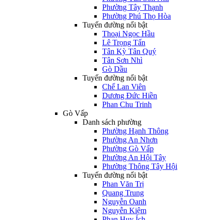
Phường Tây Thạnh
Phường Phú Thọ Hòa
Tuyến đường nổi bật
Thoại Ngọc Hầu
Lê Trọng Tấn
Tân Kỳ Tân Quý
Tân Sơn Nhì
Gò Dầu
Tuyến đường nổi bật
Chế Lan Viên
Dương Đức Hiền
Phan Chu Trinh
Gò Vấp
Danh sách phường
Phường Hạnh Thông
Phường An Nhơn
Phường Gò Vấp
Phường An Hội Tây
Phường Thông Tây Hội
Tuyến đường nổi bật
Phan Văn Trị
Quang Trung
Nguyễn Oanh
Nguyễn Kiệm
Phan Huy Ích