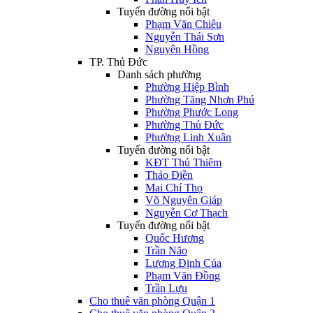
Tuyến đường nổi bật
Phạm Văn Chiêu
Nguyễn Thái Sơn
Nguyên Hồng
TP. Thủ Đức
Danh sách phường
Phường Hiệp Bình
Phường Tăng Nhơn Phú
Phường Phước Long
Phường Thủ Đức
Phường Linh Xuân
Tuyến đường nổi bật
KĐT Thủ Thiêm
Thảo Điền
Mai Chí Thọ
Võ Nguyên Giáp
Nguyễn Cơ Thạch
Tuyến đường nổi bật
Quốc Hương
Trần Não
Lương Định Của
Phạm Văn Đồng
Trần Lựu
Cho thuê văn phòng Quận 1