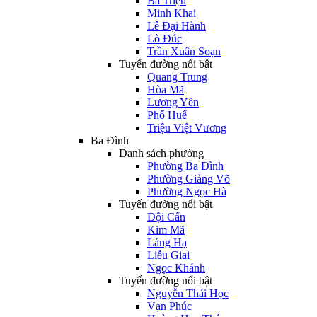
Bà Triệu
Minh Khai
Lê Đại Hành
Lò Đúc
Trần Xuân Soạn
Tuyến đường nổi bật
Quang Trung
Hòa Mã
Lương Yên
Phố Huế
Triệu Việt Vương
Ba Đình
Danh sách phường
Phường Ba Đình
Phường Giảng Võ
Phường Ngọc Hà
Tuyến đường nổi bật
Đội Cấn
Kim Mã
Láng Hạ
Liễu Giai
Ngọc Khánh
Tuyến đường nổi bật
Nguyễn Thái Học
Vạn Phúc