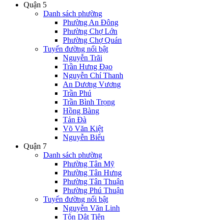
Quận 5
Danh sách phường
Phường An Đông
Phường Chợ Lớn
Phường Chợ Quán
Tuyến đường nổi bật
Nguyễn Trãi
Trần Hưng Đạo
Nguyễn Chí Thanh
An Dương Vương
Trần Phú
Trần Bình Trọng
Hồng Bàng
Tản Đà
Võ Văn Kiệt
Nguyễn Biểu
Quận 7
Danh sách phường
Phường Tân Mỹ
Phường Tân Hưng
Phường Tân Thuận
Phường Phú Thuận
Tuyến đường nổi bật
Nguyễn Văn Linh
Tôn Dật Tiên