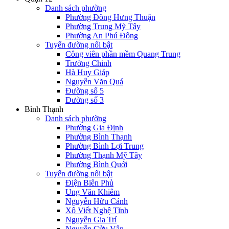
Danh sách phường
Phường Đông Hưng Thuận
Phường Trung Mỹ Tây
Phường An Phú Đông
Tuyến đường nổi bật
Công viên phần mềm Quang Trung
Trường Chinh
Hà Huy Giáp
Nguyễn Văn Quá
Đường số 5
Đường số 3
Bình Thạnh
Danh sách phường
Phường Gia Định
Phường Bình Thạnh
Phường Bình Lợi Trung
Phường Thạnh Mỹ Tây
Phường Bình Quới
Tuyến đường nổi bật
Điện Biên Phủ
Ung Văn Khiêm
Nguyễn Hữu Cảnh
Xô Viết Nghệ Tĩnh
Nguyễn Gia Trí
Nguyễn Cửu Vân