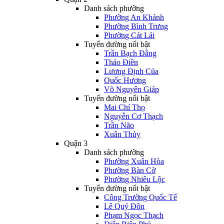
Danh sách phường
Phường An Khánh
Phường Bình Trưng
Phường Cát Lái
Tuyến đường nổi bật
Trần Bạch Đằng
Thảo Điền
Lương Định Của
Quốc Hương
Võ Nguyên Giáp
Tuyến đường nổi bật
Mai Chí Thọ
Nguyễn Cơ Thạch
Trần Não
Xuân Thủy
Quận 3
Danh sách phường
Phường Xuân Hòa
Phường Bàn Cờ
Phường Nhiêu Lộc
Tuyến đường nổi bật
Công Trường Quốc Tế
Lê Quý Đôn
Phạm Ngọc Thạch