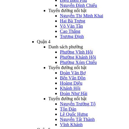
Điện Biên Phủ
Nguyễn Đình Chiểu
Tuyến đường nổi bật
Nguyễn Thị Minh Khai
Hai Bà Trưng
Võ Văn Tần
Cao Thắng
Trương Định
Quận 4
Danh sách phường
Phường Vĩnh Hội
Phường Khánh Hội
Phường Xóm Chiếu
Tuyến đường nổi bật
Đoàn Văn Bơ
Bến Vân Đồn
Hoàng Diệu
Khánh Hội
Đoàn Như Hài
Tuyến đường nổi bật
Nguyễn Trường Tộ
Tôn Đản
Lê Quốc Hưng
Nguyễn Tất Thành
Vĩnh Khánh