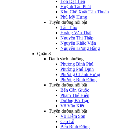
Tôn Dật Tiên
Huỳnh Tấn Phát
Khu Chế Xuất Tân Thuận
Phú Mỹ Hưng
Tuyến đường nổi bật
Tân Trào
Hoàng Văn Thái
Nguyễn Thị Thập
Nguyễn Khắc Viện
Nguyễn Lương Bằng
Quận 8
Danh sách phường
Phường Bình Phú
Phường Phú Định
Phường Chánh Hưng
Phường Bình Đông
Tuyến đường nổi bật
Bến Cần Giuộc
Phạm Thế Hiển
Dương Bá Trạc
Võ Văn Kiệt
Tuyến đường nổi bật
Võ Liêm Sơn
Cao Lỗ
Bến Bình Đông