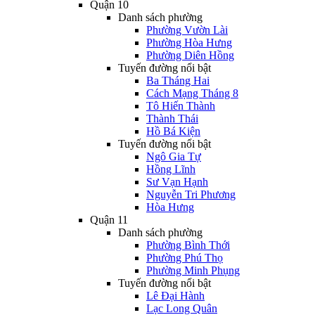
Quận 10
Danh sách phường
Phường Vườn Lài
Phường Hòa Hưng
Phường Diên Hồng
Tuyến đường nổi bật
Ba Tháng Hai
Cách Mạng Tháng 8
Tô Hiến Thành
Thành Thái
Hồ Bá Kiện
Tuyến đường nổi bật
Ngô Gia Tự
Hồng Lĩnh
Sư Vạn Hạnh
Nguyễn Tri Phương
Hòa Hưng
Quận 11
Danh sách phường
Phường Bình Thới
Phường Phú Thọ
Phường Minh Phụng
Tuyến đường nổi bật
Lê Đại Hành
Lạc Long Quân