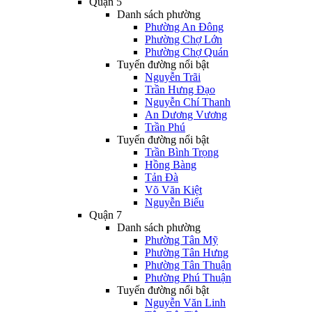
Quận 5
Danh sách phường
Phường An Đông
Phường Chợ Lớn
Phường Chợ Quán
Tuyến đường nổi bật
Nguyễn Trãi
Trần Hưng Đạo
Nguyễn Chí Thanh
An Dương Vương
Trần Phú
Tuyến đường nổi bật
Trần Bình Trọng
Hồng Bàng
Tản Đà
Võ Văn Kiệt
Nguyễn Biểu
Quận 7
Danh sách phường
Phường Tân Mỹ
Phường Tân Hưng
Phường Tân Thuận
Phường Phú Thuận
Tuyến đường nổi bật
Nguyễn Văn Linh