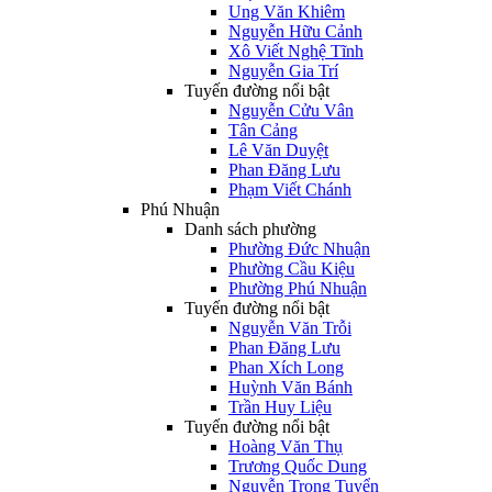
Ung Văn Khiêm
Nguyễn Hữu Cảnh
Xô Viết Nghệ Tĩnh
Nguyễn Gia Trí
Tuyến đường nổi bật
Nguyễn Cửu Vân
Tân Cảng
Lê Văn Duyệt
Phan Đăng Lưu
Phạm Viết Chánh
Phú Nhuận
Danh sách phường
Phường Đức Nhuận
Phường Cầu Kiệu
Phường Phú Nhuận
Tuyến đường nổi bật
Nguyễn Văn Trỗi
Phan Đăng Lưu
Phan Xích Long
Huỳnh Văn Bánh
Trần Huy Liệu
Tuyến đường nổi bật
Hoàng Văn Thụ
Trương Quốc Dung
Nguyễn Trọng Tuyển