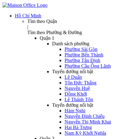
Hồ Chí Minh
Tìm theo Quận
|
Tìm theo Phường & Đường
Quận 1
Danh sách phường
Phường Sài Gòn
Phường Bến Thành
Phường Tân Định
Phường Cầu Ông Lãnh
Tuyến đường nổi bật
Lê Duẩn
Tôn Đức Thắng
Nguyễn Huệ
Đồng Khởi
Lê Thánh Tôn
Tuyến đường nổi bật
Hàm Nghi
Nguyễn Đình Chiểu
Nguyễn Thị Minh Khai
Hai Bà Trưng
Nam Kỳ Khởi Nghĩa
Quận 2