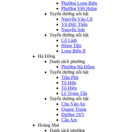
Phường Long Biên
Phường Việt Hưng
Tuyến đường nổi bật
Nguyễn Văn Cừ
Vũ Đức Thận
Nguyễn Sơn
Tuyến đường nổi bật
Cổ Linh
Hồng Tiến
Long Biên II
Hà Đông
Danh sách phường
Phường Hà Đông
Tuyến đường nổi bật
Trần Phú
Tố Hữu
Tô Hiệu
Lê Trọng Tấn
Tuyến đường nổi bật
Chu Văn An
Quang Trung
Đường 19/5
Cầu Am
Hoàng Mai
Danh sách phường