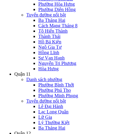
Phường Hòa Hưng
Phường Diên Hồng
Tuyến đường nổi bật
Ba Tháng Hai
Cách Mạng Tháng 8
Tô Hiến Thành
Thành Thái
Hồ Bá Kiện
Ngô Gia Tự
Hồng Lĩnh
Sư Vạn Hạnh
Nguyễn Tri Phương
Hòa Hưng
Quận 11
Danh sách phường
Phường Bình Thới
Phường Phú Thọ
Phường Minh Phụng
Tuyến đường nổi bật
Lê Đại Hành
Lạc Long Quân
Lữ Gia
Lý Thường Kiệt
Ba Tháng Hai
Quận 12