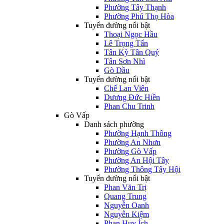
Phường Tây Thạnh
Phường Phú Thọ Hòa
Tuyến đường nổi bật
Thoại Ngọc Hầu
Lê Trọng Tấn
Tân Kỳ Tân Quý
Tân Sơn Nhì
Gò Dầu
Tuyến đường nổi bật
Chế Lan Viên
Dương Đức Hiền
Phan Chu Trinh
Gò Vấp
Danh sách phường
Phường Hạnh Thông
Phường An Nhơn
Phường Gò Vấp
Phường An Hội Tây
Phường Thông Tây Hội
Tuyến đường nổi bật
Phan Văn Trị
Quang Trung
Nguyễn Oanh
Nguyễn Kiệm
Phan Huy Ích