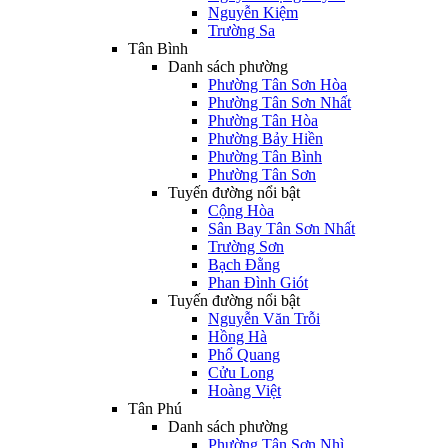
Nguyễn Kiệm
Trường Sa
Tân Bình
Danh sách phường
Phường Tân Sơn Hòa
Phường Tân Sơn Nhất
Phường Tân Hòa
Phường Bảy Hiền
Phường Tân Bình
Phường Tân Sơn
Tuyến đường nổi bật
Cộng Hòa
Sân Bay Tân Sơn Nhất
Trường Sơn
Bạch Đằng
Phan Đình Giót
Tuyến đường nổi bật
Nguyễn Văn Trỗi
Hồng Hà
Phổ Quang
Cửu Long
Hoàng Việt
Tân Phú
Danh sách phường
Phường Tân Sơn Nhì