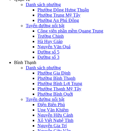
Danh sách phường
Phường Đông Hưng Thuận
Phường Trung Mỹ Tây
Phường An Phú Đông
Tuyến đường nổi bật
Công viên phần mềm Quang Trung
Trường Chinh
Hà Huy Giáp
Nguyễn Văn Quá
Đường số 5
Đường số 3
Bình Thạnh
Danh sách phường
Phường Gia Định
Phường Bình Thạnh
Phường Bình Lợi Trung
Phường Thạnh Mỹ Tây
Phường Bình Quới
Tuyến đường nổi bật
Điện Biên Phủ
Ung Văn Khiêm
Nguyễn Hữu Cảnh
Xô Viết Nghệ Tĩnh
Nguyễn Gia Trí
Nguyễn Cửu Vân