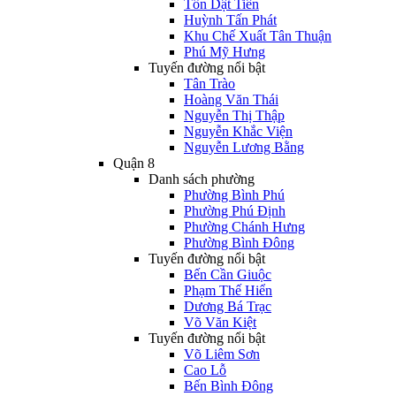
Tôn Dật Tiên
Huỳnh Tấn Phát
Khu Chế Xuất Tân Thuận
Phú Mỹ Hưng
Tuyến đường nổi bật
Tân Trào
Hoàng Văn Thái
Nguyễn Thị Thập
Nguyễn Khắc Viện
Nguyễn Lương Bằng
Quận 8
Danh sách phường
Phường Bình Phú
Phường Phú Định
Phường Chánh Hưng
Phường Bình Đông
Tuyến đường nổi bật
Bến Cần Giuộc
Phạm Thế Hiển
Dương Bá Trạc
Võ Văn Kiệt
Tuyến đường nổi bật
Võ Liêm Sơn
Cao Lỗ
Bến Bình Đông