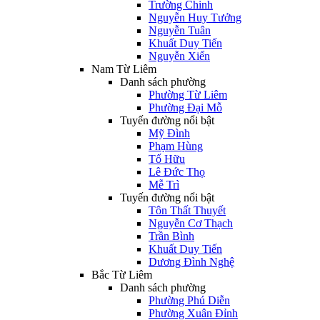
Trường Chinh
Nguyễn Huy Tưởng
Nguyễn Tuân
Khuất Duy Tiến
Nguyễn Xiển
Nam Từ Liêm
Danh sách phường
Phường Từ Liêm
Phường Đại Mỗ
Tuyến đường nổi bật
Mỹ Đình
Phạm Hùng
Tố Hữu
Lê Đức Thọ
Mễ Trì
Tuyến đường nổi bật
Tôn Thất Thuyết
Nguyễn Cơ Thạch
Trần Bình
Khuất Duy Tiến
Dương Đình Nghệ
Bắc Từ Liêm
Danh sách phường
Phường Phú Diễn
Phường Xuân Đỉnh