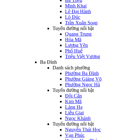
Bà Triệu
Minh Khai
Lê Đại Hành
Lò Đúc
Trần Xuân Soạn
Tuyến đường nổi bật
Quang Trung
Hòa Mã
Lương Yên
Phố Huế
Triệu Việt Vương
Ba Đình
Danh sách phường
Phường Ba Đình
Phường Giảng Võ
Phường Ngọc Hà
Tuyến đường nổi bật
Đội Cấn
Kim Mã
Láng Hạ
Liễu Giai
Ngọc Khánh
Tuyến đường nổi bật
Nguyễn Thái Học
Vạn Phúc