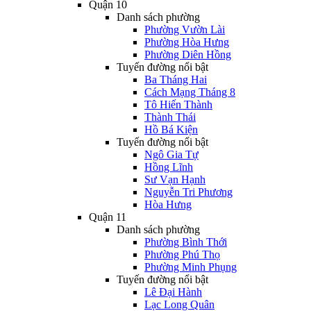
Quận 10
Danh sách phường
Phường Vườn Lài
Phường Hòa Hưng
Phường Diên Hồng
Tuyến đường nổi bật
Ba Tháng Hai
Cách Mạng Tháng 8
Tô Hiến Thành
Thành Thái
Hồ Bá Kiện
Tuyến đường nổi bật
Ngô Gia Tự
Hồng Lĩnh
Sư Vạn Hạnh
Nguyễn Tri Phương
Hòa Hưng
Quận 11
Danh sách phường
Phường Bình Thới
Phường Phú Thọ
Phường Minh Phụng
Tuyến đường nổi bật
Lê Đại Hành
Lạc Long Quân