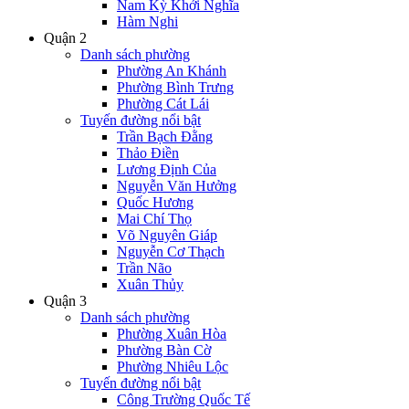
Nam Kỳ Khởi Nghĩa
Hàm Nghi
Quận 2
Danh sách phường
Phường An Khánh
Phường Bình Trưng
Phường Cát Lái
Tuyến đường nổi bật
Trần Bạch Đằng
Thảo Điền
Lương Định Của
Nguyễn Văn Hưởng
Quốc Hương
Mai Chí Thọ
Võ Nguyên Giáp
Nguyễn Cơ Thạch
Trần Não
Xuân Thủy
Quận 3
Danh sách phường
Phường Xuân Hòa
Phường Bàn Cờ
Phường Nhiêu Lộc
Tuyến đường nổi bật
Công Trường Quốc Tế