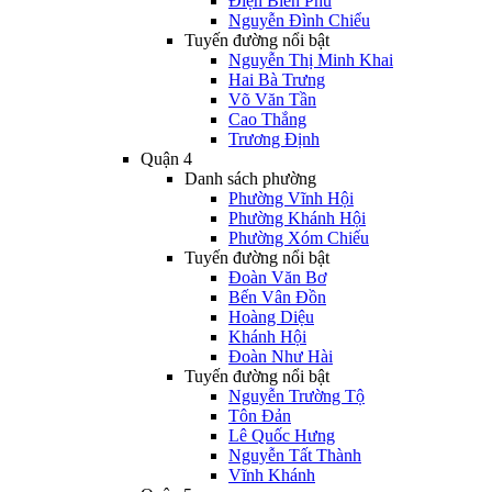
Điện Biên Phủ
Nguyễn Đình Chiểu
Tuyến đường nổi bật
Nguyễn Thị Minh Khai
Hai Bà Trưng
Võ Văn Tần
Cao Thắng
Trương Định
Quận 4
Danh sách phường
Phường Vĩnh Hội
Phường Khánh Hội
Phường Xóm Chiếu
Tuyến đường nổi bật
Đoàn Văn Bơ
Bến Vân Đồn
Hoàng Diệu
Khánh Hội
Đoàn Như Hài
Tuyến đường nổi bật
Nguyễn Trường Tộ
Tôn Đản
Lê Quốc Hưng
Nguyễn Tất Thành
Vĩnh Khánh