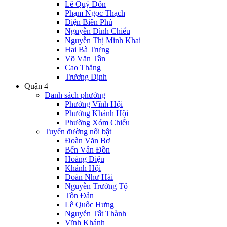
Lê Quý Đôn
Phạm Ngọc Thạch
Điện Biên Phủ
Nguyễn Đình Chiểu
Nguyễn Thị Minh Khai
Hai Bà Trưng
Võ Văn Tần
Cao Thắng
Trương Định
Quận 4
Danh sách phường
Phường Vĩnh Hội
Phường Khánh Hội
Phường Xóm Chiếu
Tuyến đường nổi bật
Đoàn Văn Bơ
Bến Vân Đồn
Hoàng Diệu
Khánh Hội
Đoàn Như Hài
Nguyễn Trường Tộ
Tôn Đản
Lê Quốc Hưng
Nguyễn Tất Thành
Vĩnh Khánh