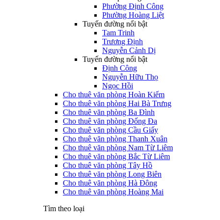
Phường Định Công
Phường Hoàng Liệt
Tuyến đường nổi bật
Tam Trinh
Trương Định
Nguyễn Cảnh Dị
Tuyến đường nổi bật
Định Công
Nguyễn Hữu Thọ
Ngọc Hồi
Cho thuê văn phòng Hoàn Kiếm
Cho thuê văn phòng Hai Bà Trưng
Cho thuê văn phòng Ba Đình
Cho thuê văn phòng Đống Đa
Cho thuê văn phòng Cầu Giấy
Cho thuê văn phòng Thanh Xuân
Cho thuê văn phòng Nam Từ Liêm
Cho thuê văn phòng Bắc Từ Liêm
Cho thuê văn phòng Tây Hồ
Cho thuê văn phòng Long Biên
Cho thuê văn phòng Hà Đông
Cho thuê văn phòng Hoàng Mai
Tìm theo loại