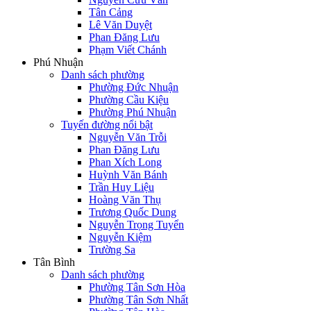
Tân Cảng
Lê Văn Duyệt
Phan Đăng Lưu
Phạm Viết Chánh
Phú Nhuận
Danh sách phường
Phường Đức Nhuận
Phường Cầu Kiệu
Phường Phú Nhuận
Tuyến đường nổi bật
Nguyễn Văn Trỗi
Phan Đăng Lưu
Phan Xích Long
Huỳnh Văn Bánh
Trần Huy Liệu
Hoàng Văn Thụ
Trương Quốc Dung
Nguyễn Trọng Tuyển
Nguyễn Kiệm
Trường Sa
Tân Bình
Danh sách phường
Phường Tân Sơn Hòa
Phường Tân Sơn Nhất