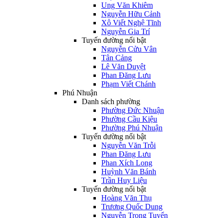
Ung Văn Khiêm
Nguyễn Hữu Cảnh
Xô Viết Nghệ Tĩnh
Nguyễn Gia Trí
Tuyến đường nổi bật
Nguyễn Cửu Vân
Tân Cảng
Lê Văn Duyệt
Phan Đăng Lưu
Phạm Viết Chánh
Phú Nhuận
Danh sách phường
Phường Đức Nhuận
Phường Cầu Kiệu
Phường Phú Nhuận
Tuyến đường nổi bật
Nguyễn Văn Trỗi
Phan Đăng Lưu
Phan Xích Long
Huỳnh Văn Bánh
Trần Huy Liệu
Tuyến đường nổi bật
Hoàng Văn Thụ
Trương Quốc Dung
Nguyễn Trọng Tuyển