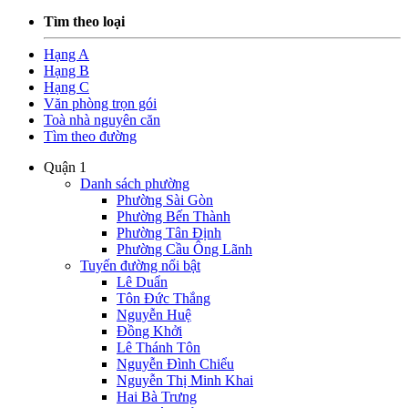
Tìm theo loại
Hạng A
Hạng B
Hạng C
Văn phòng trọn gói
Toà nhà nguyên căn
Tìm theo đường
Quận 1
Danh sách phường
Phường Sài Gòn
Phường Bến Thành
Phường Tân Định
Phường Cầu Ông Lãnh
Tuyến đường nổi bật
Lê Duẩn
Tôn Đức Thắng
Nguyễn Huệ
Đồng Khởi
Lê Thánh Tôn
Nguyễn Đình Chiểu
Nguyễn Thị Minh Khai
Hai Bà Trưng