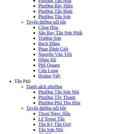
Phường Tân Hòa
Phường Bảy Hiền
Phường Tân Bình
Phường Tân Sơn
Tuyến đường nổi bật
Cộng Hòa
Sân Bay Tân Sơn Nhất
Trường Sơn
Bạch Đằng
Phan Đình Giót
Nguyễn Văn Trỗi
Hồng Hà
Phổ Quang
Cửu Long
Hoàng Việt
Tân Phú
Danh sách phường
Phường Tân Sơn Nhì
Phường Tây Thạnh
Phường Phú Thọ Hòa
Tuyến đường nổi bật
Thoại Ngọc Hầu
Lê Trọng Tấn
Tân Kỳ Tân Quý
Tân Sơn Nhì