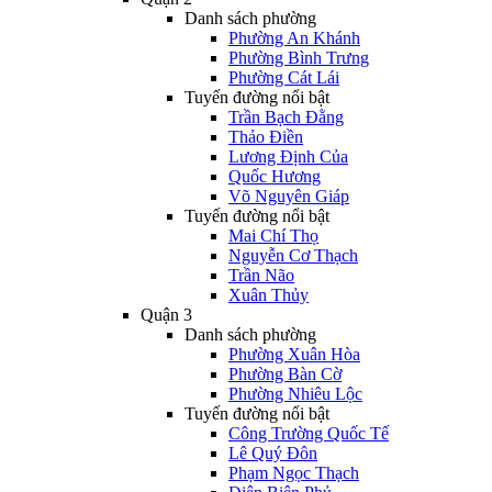
Danh sách phường
Phường An Khánh
Phường Bình Trưng
Phường Cát Lái
Tuyến đường nổi bật
Trần Bạch Đằng
Thảo Điền
Lương Định Của
Quốc Hương
Võ Nguyên Giáp
Tuyến đường nổi bật
Mai Chí Thọ
Nguyễn Cơ Thạch
Trần Não
Xuân Thủy
Quận 3
Danh sách phường
Phường Xuân Hòa
Phường Bàn Cờ
Phường Nhiêu Lộc
Tuyến đường nổi bật
Công Trường Quốc Tế
Lê Quý Đôn
Phạm Ngọc Thạch