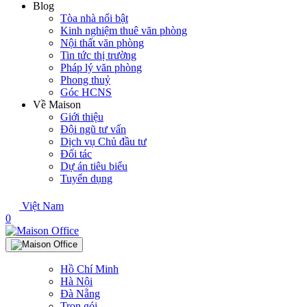
Blog
Tòa nhà nổi bật
Kinh nghiệm thuê văn phòng
Nội thất văn phòng
Tin tức thị trường
Pháp lý văn phòng
Phong thuỷ
Góc HCNS
Về Maison
Giới thiệu
Đội ngũ tư vấn
Dịch vụ Chủ đầu tư
Đối tác
Dự án tiêu biểu
Tuyển dụng
Việt Nam
0
Hồ Chí Minh
Hà Nội
Đà Nẵng
Trọn gói