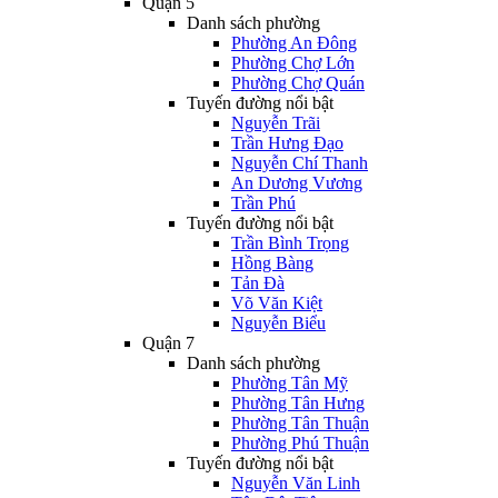
Quận 5
Danh sách phường
Phường An Đông
Phường Chợ Lớn
Phường Chợ Quán
Tuyến đường nổi bật
Nguyễn Trãi
Trần Hưng Đạo
Nguyễn Chí Thanh
An Dương Vương
Trần Phú
Tuyến đường nổi bật
Trần Bình Trọng
Hồng Bàng
Tản Đà
Võ Văn Kiệt
Nguyễn Biểu
Quận 7
Danh sách phường
Phường Tân Mỹ
Phường Tân Hưng
Phường Tân Thuận
Phường Phú Thuận
Tuyến đường nổi bật
Nguyễn Văn Linh