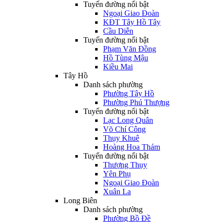
Tuyến đường nổi bật
Ngoại Giao Đoàn
KĐT Tây Hồ Tây
Cầu Diễn
Tuyến đường nổi bật
Phạm Văn Đồng
Hồ Tùng Mậu
Kiều Mai
Tây Hồ
Danh sách phường
Phường Tây Hồ
Phường Phú Thượng
Tuyến đường nổi bật
Lạc Long Quân
Võ Chí Công
Thụy Khuê
Hoàng Hoa Thám
Tuyến đường nổi bật
Thượng Thụy
Yên Phụ
Ngoại Giao Đoàn
Xuân La
Long Biên
Danh sách phường
Phường Bồ Đề