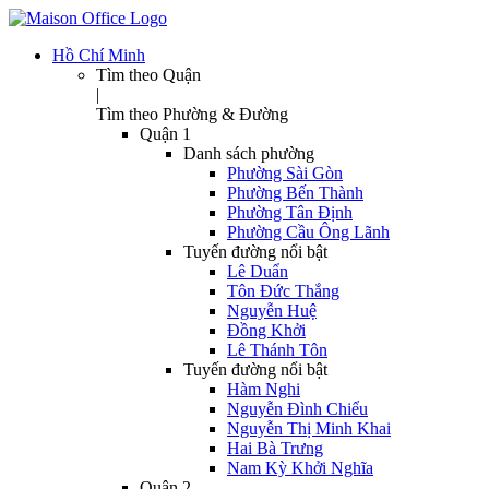
Hồ Chí Minh
Tìm theo Quận
|
Tìm theo Phường & Đường
Quận 1
Danh sách phường
Phường Sài Gòn
Phường Bến Thành
Phường Tân Định
Phường Cầu Ông Lãnh
Tuyến đường nổi bật
Lê Duẩn
Tôn Đức Thắng
Nguyễn Huệ
Đồng Khởi
Lê Thánh Tôn
Tuyến đường nổi bật
Hàm Nghi
Nguyễn Đình Chiểu
Nguyễn Thị Minh Khai
Hai Bà Trưng
Nam Kỳ Khởi Nghĩa
Quận 2