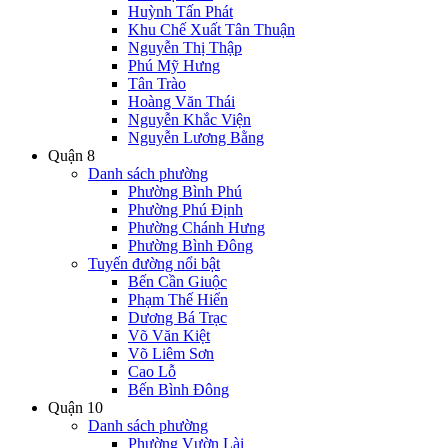
Huỳnh Tấn Phát
Khu Chế Xuất Tân Thuận
Nguyễn Thị Thập
Phú Mỹ Hưng
Tân Trào
Hoàng Văn Thái
Nguyễn Khắc Viện
Nguyễn Lương Bằng
Quận 8
Danh sách phường
Phường Bình Phú
Phường Phú Định
Phường Chánh Hưng
Phường Bình Đông
Tuyến đường nổi bật
Bến Cần Giuộc
Phạm Thế Hiển
Dương Bá Trạc
Võ Văn Kiệt
Võ Liêm Sơn
Cao Lỗ
Bến Bình Đông
Quận 10
Danh sách phường
Phường Vườn Lài