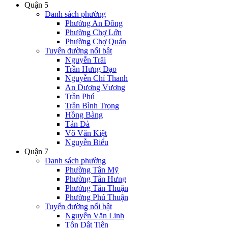
Quận 5
Danh sách phường
Phường An Đông
Phường Chợ Lớn
Phường Chợ Quán
Tuyến đường nổi bật
Nguyễn Trãi
Trần Hưng Đạo
Nguyễn Chí Thanh
An Dương Vương
Trần Phú
Trần Bình Trọng
Hồng Bàng
Tản Đà
Võ Văn Kiệt
Nguyễn Biểu
Quận 7
Danh sách phường
Phường Tân Mỹ
Phường Tân Hưng
Phường Tân Thuận
Phường Phú Thuận
Tuyến đường nổi bật
Nguyễn Văn Linh
Tôn Dật Tiên