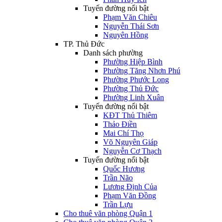
Tuyến đường nổi bật
Phạm Văn Chiêu
Nguyễn Thái Sơn
Nguyên Hồng
TP. Thủ Đức
Danh sách phường
Phường Hiệp Bình
Phường Tăng Nhơn Phú
Phường Phước Long
Phường Thủ Đức
Phường Linh Xuân
Tuyến đường nổi bật
KĐT Thủ Thiêm
Thảo Điền
Mai Chí Thọ
Võ Nguyên Giáp
Nguyễn Cơ Thạch
Tuyến đường nổi bật
Quốc Hương
Trần Não
Lương Định Của
Phạm Văn Đồng
Trần Lựu
Cho thuê văn phòng Quận 1