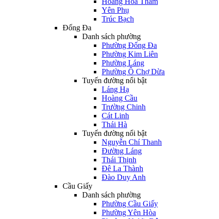
Hoàng Hoa Thám
Yên Phụ
Trúc Bạch
Đống Đa
Danh sách phường
Phường Đống Đa
Phường Kim Liên
Phường Láng
Phường Ô Chợ Dừa
Tuyến đường nổi bật
Láng Hạ
Hoàng Cầu
Trường Chinh
Cát Linh
Thái Hà
Tuyến đường nổi bật
Nguyễn Chí Thanh
Đường Láng
Thái Thịnh
Đê La Thành
Đào Duy Anh
Cầu Giấy
Danh sách phường
Phường Cầu Giấy
Phường Yên Hòa