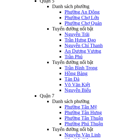
Quận 5
Danh sách phường
Phường An Đông
Phường Chợ Lớn
Phường Chợ Quán
Tuyến đường nổi bật
Nguyễn Trãi
Trần Hưng Đạo
Nguyễn Chí Thanh
An Dương Vương
Trần Phú
Tuyến đường nổi bật
Trần Bình Trọng
Hồng Bàng
Tản Đà
Võ Văn Kiệt
Nguyễn Biểu
Quận 7
Danh sách phường
Phường Tân Mỹ
Phường Tân Hưng
Phường Tân Thuận
Phường Phú Thuận
Tuyến đường nổi bật
Nguyễn Văn Linh