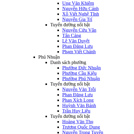
Ung Văn Khiêm
Nguyễn Hữu Cảnh
Xô Viết Nghệ Tĩnh
Nguyễn Gia Trí
Tuyến đường nổi bật
Nguyễn Cửu Vân
Tân Cảng
Lê Văn Duyệt
Phan Đăng Lưu
Phạm Viết Chánh
Phú Nhuận
Danh sách phường
Phường Đức Nhuận
Phường Cầu Kiệu
Phường Phú Nhuận
Tuyến đường nổi bật
Nguyễn Văn Trỗi
Phan Đăng Lưu
Phan Xích Long
Huỳnh Văn Bánh
Trần Huy Liệu
Tuyến đường nổi bật
Hoàng Văn Thụ
Trương Quốc Dung
Nguyễn Trọng Tuyển