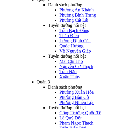
Danh sách phường
Phường An Khánh
Phường Bình Trưng
Phường Cát Lái
Tuyến đường nổi bật
Trần Bạch Đằng
Thảo Điền
Lương Định Của
Quốc Hương
Võ Nguyên Giáp
Tuyến đường nổi bật
Mai Chí Thọ
Nguyễn Cơ Thạch
Trần Não
Xuân Thủy
Quận 3
Danh sách phường
Phường Xuân Hòa
Phường Bàn Cờ
Phường Nhiêu Lộc
Tuyến đường nổi bật
Công Trường Quốc Tế
Lê Quý Đôn
Phạm Ngọc Thạch