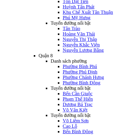
Tôn Dật Tiên
Huỳnh Tấn Phát
Khu Chế Xuất Tân Thuận
Phú Mỹ Hưng
Tuyến đường nổi bật
Tân Trào
Hoàng Văn Thái
Nguyễn Thị Thập
Nguyễn Khắc Viện
Nguyễn Lương Bằng
Quận 8
Danh sách phường
Phường Bình Phú
Phường Phú Định
Phường Chánh Hưng
Phường Bình Đông
Tuyến đường nổi bật
Bến Cần Giuộc
Phạm Thế Hiển
Dương Bá Trạc
Võ Văn Kiệt
Tuyến đường nổi bật
Võ Liêm Sơn
Cao Lỗ
Bến Bình Đông