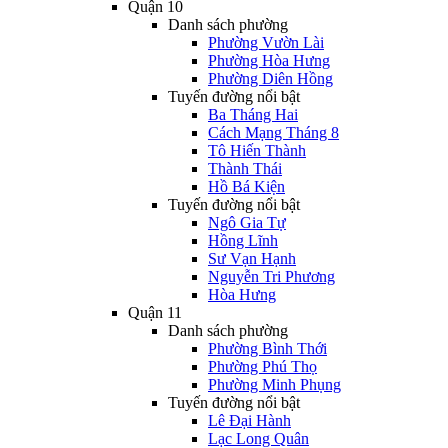
Quận 10
Danh sách phường
Phường Vườn Lài
Phường Hòa Hưng
Phường Diên Hồng
Tuyến đường nổi bật
Ba Tháng Hai
Cách Mạng Tháng 8
Tô Hiến Thành
Thành Thái
Hồ Bá Kiện
Tuyến đường nổi bật
Ngô Gia Tự
Hồng Lĩnh
Sư Vạn Hạnh
Nguyễn Tri Phương
Hòa Hưng
Quận 11
Danh sách phường
Phường Bình Thới
Phường Phú Thọ
Phường Minh Phụng
Tuyến đường nổi bật
Lê Đại Hành
Lạc Long Quân