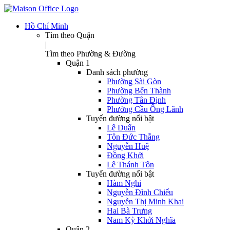
Hồ Chí Minh
Tìm theo Quận
|
Tìm theo Phường & Đường
Quận 1
Danh sách phường
Phường Sài Gòn
Phường Bến Thành
Phường Tân Định
Phường Cầu Ông Lãnh
Tuyến đường nổi bật
Lê Duẩn
Tôn Đức Thắng
Nguyễn Huệ
Đồng Khởi
Lê Thánh Tôn
Tuyến đường nổi bật
Hàm Nghi
Nguyễn Đình Chiểu
Nguyễn Thị Minh Khai
Hai Bà Trưng
Nam Kỳ Khởi Nghĩa
Quận 2