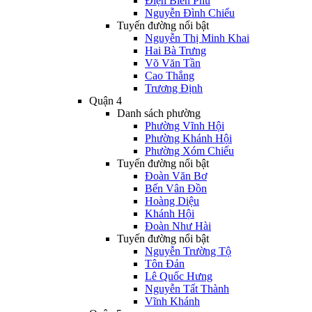
Điện Biên Phủ
Nguyễn Đình Chiểu
Tuyến đường nổi bật
Nguyễn Thị Minh Khai
Hai Bà Trưng
Võ Văn Tần
Cao Thắng
Trương Định
Quận 4
Danh sách phường
Phường Vĩnh Hội
Phường Khánh Hội
Phường Xóm Chiếu
Tuyến đường nổi bật
Đoàn Văn Bơ
Bến Vân Đồn
Hoàng Diệu
Khánh Hội
Đoàn Như Hài
Tuyến đường nổi bật
Nguyễn Trường Tộ
Tôn Đản
Lê Quốc Hưng
Nguyễn Tất Thành
Vĩnh Khánh