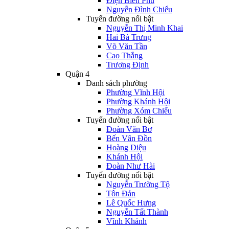
Điện Biên Phủ
Nguyễn Đình Chiểu
Tuyến đường nổi bật
Nguyễn Thị Minh Khai
Hai Bà Trưng
Võ Văn Tần
Cao Thắng
Trương Định
Quận 4
Danh sách phường
Phường Vĩnh Hội
Phường Khánh Hội
Phường Xóm Chiếu
Tuyến đường nổi bật
Đoàn Văn Bơ
Bến Vân Đồn
Hoàng Diệu
Khánh Hội
Đoàn Như Hài
Tuyến đường nổi bật
Nguyễn Trường Tộ
Tôn Đản
Lê Quốc Hưng
Nguyễn Tất Thành
Vĩnh Khánh