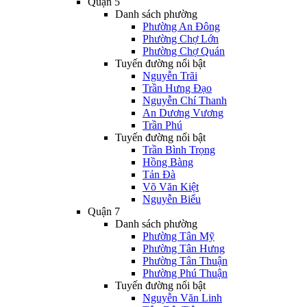
Quận 5
Danh sách phường
Phường An Đông
Phường Chợ Lớn
Phường Chợ Quán
Tuyến đường nổi bật
Nguyễn Trãi
Trần Hưng Đạo
Nguyễn Chí Thanh
An Dương Vương
Trần Phú
Tuyến đường nổi bật
Trần Bình Trọng
Hồng Bàng
Tản Đà
Võ Văn Kiệt
Nguyễn Biểu
Quận 7
Danh sách phường
Phường Tân Mỹ
Phường Tân Hưng
Phường Tân Thuận
Phường Phú Thuận
Tuyến đường nổi bật
Nguyễn Văn Linh