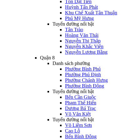
Tôn Dật Tiên
Huỳnh Tấn Phát
Khu Chế Xuất Tân Thuận
Phú Mỹ Hưng
Tuyến đường nổi bật
Tân Trào
Hoàng Văn Thái
Nguyễn Thị Thập
Nguyễn Khắc Viện
Nguyễn Lương Bằng
Quận 8
Danh sách phường
Phường Bình Phú
Phường Phú Định
Phường Chánh Hưng
Phường Bình Đông
Tuyến đường nổi bật
Bến Cần Giuộc
Phạm Thế Hiển
Dương Bá Trạc
Võ Văn Kiệt
Tuyến đường nổi bật
Võ Liêm Sơn
Cao Lỗ
Bến Bình Đông