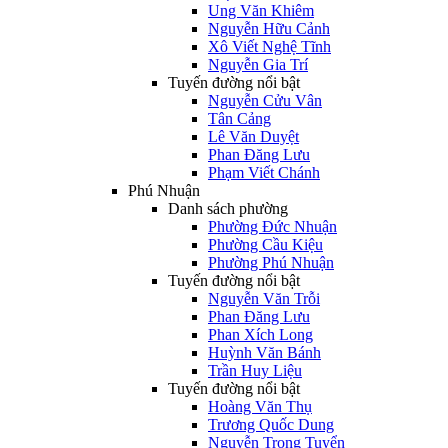
Ung Văn Khiêm
Nguyễn Hữu Cảnh
Xô Viết Nghệ Tĩnh
Nguyễn Gia Trí
Tuyến đường nổi bật
Nguyễn Cửu Vân
Tân Cảng
Lê Văn Duyệt
Phan Đăng Lưu
Phạm Viết Chánh
Phú Nhuận
Danh sách phường
Phường Đức Nhuận
Phường Cầu Kiệu
Phường Phú Nhuận
Tuyến đường nổi bật
Nguyễn Văn Trỗi
Phan Đăng Lưu
Phan Xích Long
Huỳnh Văn Bánh
Trần Huy Liệu
Tuyến đường nổi bật
Hoàng Văn Thụ
Trương Quốc Dung
Nguyễn Trọng Tuyển