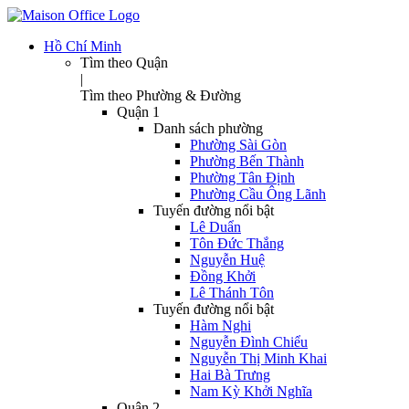
Hồ Chí Minh
Tìm theo Quận
|
Tìm theo Phường & Đường
Quận 1
Danh sách phường
Phường Sài Gòn
Phường Bến Thành
Phường Tân Định
Phường Cầu Ông Lãnh
Tuyến đường nổi bật
Lê Duẩn
Tôn Đức Thắng
Nguyễn Huệ
Đồng Khởi
Lê Thánh Tôn
Tuyến đường nổi bật
Hàm Nghi
Nguyễn Đình Chiểu
Nguyễn Thị Minh Khai
Hai Bà Trưng
Nam Kỳ Khởi Nghĩa
Quận 2