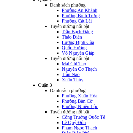
Danh sách phường
Phường An Khánh
Phường Bình Trưng
Phường Cát Lái
Tuyến đường nổi bật
Trần Bạch Đằng
Thảo Điền
Lương Định Của
Quốc Hương
Võ Nguyên Giáp
Tuyến đường nổi bật
Mai Chí Thọ
Nguyễn Cơ Thạch
Trần Não
Xuân Thủy
Quận 3
Danh sách phường
Phường Xuân Hòa
Phường Bàn Cờ
Phường Nhiêu Lộc
Tuyến đường nổi bật
Công Trường Quốc Tế
Lê Quý Đôn
Phạm Ngọc Thạch