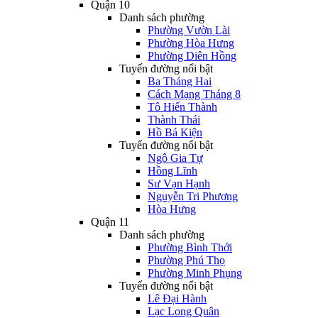
Quận 10
Danh sách phường
Phường Vườn Lài
Phường Hòa Hưng
Phường Diên Hồng
Tuyến đường nổi bật
Ba Tháng Hai
Cách Mạng Tháng 8
Tô Hiến Thành
Thành Thái
Hồ Bá Kiện
Tuyến đường nổi bật
Ngô Gia Tự
Hồng Lĩnh
Sư Vạn Hạnh
Nguyễn Tri Phương
Hòa Hưng
Quận 11
Danh sách phường
Phường Bình Thới
Phường Phú Thọ
Phường Minh Phụng
Tuyến đường nổi bật
Lê Đại Hành
Lạc Long Quân