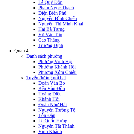
Lê Quý Đôn
Phạm Ngọc Thạch
Điện Biên Phủ
Nguyễn Đình Chiểu
Nguyễn Thị Minh Khai
Hai Bà Trưng
Võ Văn Tần
Cao Thắng
Trương Định
Quận 4
Danh sách phường
Phường Vĩnh Hội
Phường Khánh Hội
Phường Xóm Chiếu
Tuyến đường nổi bật
Đoàn Văn Bơ
Bến Vân Đồn
Hoàng Diệu
Khánh Hội
Đoàn Như Hài
Nguyễn Trường Tộ
Tôn Đản
Lê Quốc Hưng
Nguyễn Tất Thành
Vĩnh Khánh