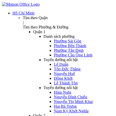
Hồ Chí Minh
Tìm theo Quận
|
Tìm theo Phường & Đường
Quận 1
Danh sách phường
Phường Sài Gòn
Phường Bến Thành
Phường Tân Định
Phường Cầu Ông Lãnh
Tuyến đường nổi bật
Lê Duẩn
Tôn Đức Thắng
Nguyễn Huệ
Đồng Khởi
Lê Thánh Tôn
Tuyến đường nổi bật
Hàm Nghi
Nguyễn Đình Chiểu
Nguyễn Thị Minh Khai
Hai Bà Trưng
Nam Kỳ Khởi Nghĩa
Quận 2