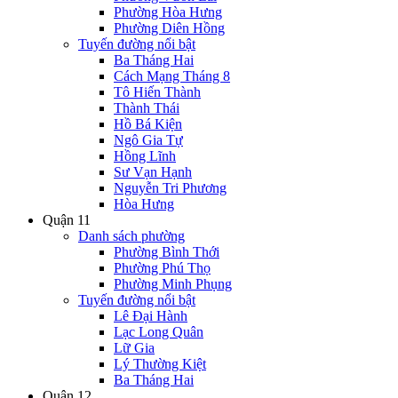
Phường Hòa Hưng
Phường Diên Hồng
Tuyến đường nổi bật
Ba Tháng Hai
Cách Mạng Tháng 8
Tô Hiến Thành
Thành Thái
Hồ Bá Kiện
Ngô Gia Tự
Hồng Lĩnh
Sư Vạn Hạnh
Nguyễn Tri Phương
Hòa Hưng
Quận 11
Danh sách phường
Phường Bình Thới
Phường Phú Thọ
Phường Minh Phụng
Tuyến đường nổi bật
Lê Đại Hành
Lạc Long Quân
Lữ Gia
Lý Thường Kiệt
Ba Tháng Hai
Quận 12