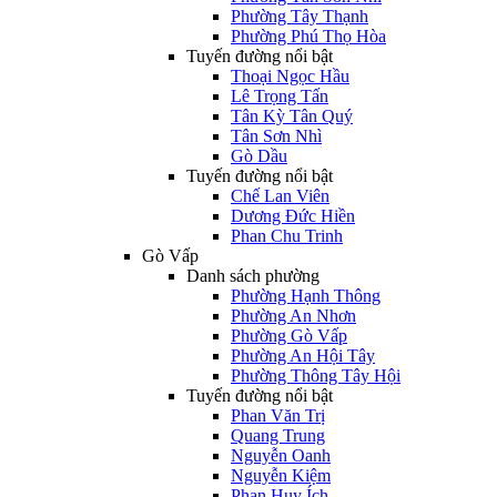
Phường Tây Thạnh
Phường Phú Thọ Hòa
Tuyến đường nổi bật
Thoại Ngọc Hầu
Lê Trọng Tấn
Tân Kỳ Tân Quý
Tân Sơn Nhì
Gò Dầu
Tuyến đường nổi bật
Chế Lan Viên
Dương Đức Hiền
Phan Chu Trinh
Gò Vấp
Danh sách phường
Phường Hạnh Thông
Phường An Nhơn
Phường Gò Vấp
Phường An Hội Tây
Phường Thông Tây Hội
Tuyến đường nổi bật
Phan Văn Trị
Quang Trung
Nguyễn Oanh
Nguyễn Kiệm
Phan Huy Ích