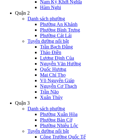
Nam Kỳ Khởi Nghĩa
Hàm Nghi
Quận 2
Danh sách phường
Phường An Khánh
Phường Bình Trưng
Phường Cát Lái
Tuyến đường nổi bật
Trần Bạch Đằng
Thảo Điền
Lương Định Của
Nguyễn Văn Hưởng
Quốc Hương
Mai Chí Thọ
Võ Nguyên Giáp
Nguyễn Cơ Thạch
Trần Não
Xuân Thủy
Quận 3
Danh sách phường
Phường Xuân Hòa
Phường Bàn Cờ
Phường Nhiêu Lộc
Tuyến đường nổi bật
Công Trường Quốc Tế