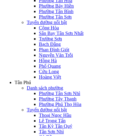
Phường Tân Hòa
Phường Bảy Hiền
Phường Tân Bình
Phường Tân Sơn
Tuyến đường nổi bật
Cộng Hòa
Sân Bay Tân Sơn Nhất
Trường Sơn
Bạch Đằng
Phan Đình Giót
Nguyễn Văn Trỗi
Hồng Hà
Phổ Quang
Cửu Long
Hoàng Việt
Tân Phú
Danh sách phường
Phường Tân Sơn Nhì
Phường Tây Thạnh
Phường Phú Thọ Hòa
Tuyến đường nổi bật
Thoại Ngọc Hầu
Lê Trọng Tấn
Tân Kỳ Tân Quý
Tân Sơn Nhì