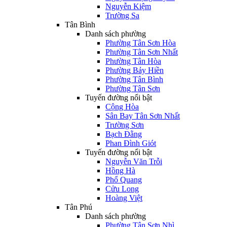
Nguyễn Kiệm
Trường Sa
Tân Bình
Danh sách phường
Phường Tân Sơn Hòa
Phường Tân Sơn Nhất
Phường Tân Hòa
Phường Bảy Hiền
Phường Tân Bình
Phường Tân Sơn
Tuyến đường nổi bật
Cộng Hòa
Sân Bay Tân Sơn Nhất
Trường Sơn
Bạch Đằng
Phan Đình Giót
Tuyến đường nổi bật
Nguyễn Văn Trỗi
Hồng Hà
Phổ Quang
Cửu Long
Hoàng Việt
Tân Phú
Danh sách phường
Phường Tân Sơn Nhì