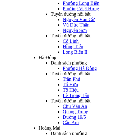
Phường Long Biên
Phường Việt Hưng
Tuyến đường nổi bật
Nguyễn Văn Cừ
Vũ Đức Thận
Nguyễn Sơn
Tuyến đường nổi bật
Cổ Linh
Hồng Tiến
Long Biên II
Hà Đông
Danh sách phường
Phường Hà Đông
Tuyến đường nổi bật
Trần Phú
Tố Hữu
Tô Hiệu
Lê Trọng Tấn
Tuyến đường nổi bật
Chu Văn An
Quang Trung
Đường 19/5
Cầu Am
Hoàng Mai
Danh sách phường