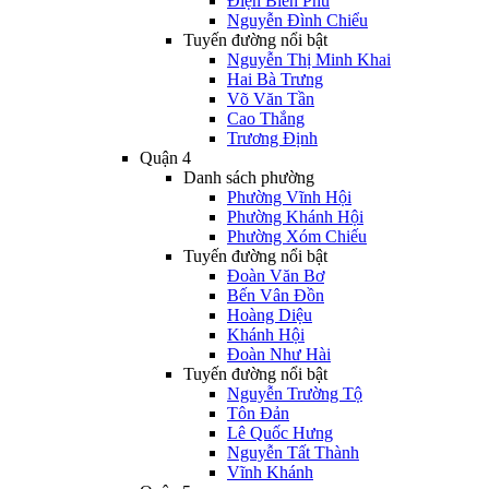
Điện Biên Phủ
Nguyễn Đình Chiểu
Tuyến đường nổi bật
Nguyễn Thị Minh Khai
Hai Bà Trưng
Võ Văn Tần
Cao Thắng
Trương Định
Quận 4
Danh sách phường
Phường Vĩnh Hội
Phường Khánh Hội
Phường Xóm Chiếu
Tuyến đường nổi bật
Đoàn Văn Bơ
Bến Vân Đồn
Hoàng Diệu
Khánh Hội
Đoàn Như Hài
Tuyến đường nổi bật
Nguyễn Trường Tộ
Tôn Đản
Lê Quốc Hưng
Nguyễn Tất Thành
Vĩnh Khánh