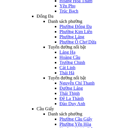
Hoàng Hoa Thám
Yên Phụ
Trúc Bạch
Đống Đa
Danh sách phường
Phường Đống Đa
Phường Kim Liên
Phường Láng
Phường Ô Chợ Dừa
Tuyến đường nổi bật
Láng Hạ
Hoàng Cầu
Trường Chinh
Cát Linh
Thái Hà
Tuyến đường nổi bật
Nguyễn Chí Thanh
Đường Láng
Thái Thịnh
Đê La Thành
Đào Duy Anh
Cầu Giấy
Danh sách phường
Phường Cầu Giấy
Phường Yên Hòa