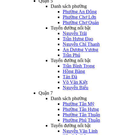
Quận 5
Danh sách phường
Phường An Đông
Phường Chợ Lớn
Phường Chợ Quán
Tuyến đường nổi bật
Nguyễn Trãi
Trần Hưng Đạo
Nguyễn Chí Thanh
An Dương Vương
Trần Phú
Tuyến đường nổi bật
Trần Bình Trọng
Hồng Bàng
Tản Đà
Võ Văn Kiệt
Nguyễn Biểu
Quận 7
Danh sách phường
Phường Tân Mỹ
Phường Tân Hưng
Phường Tân Thuận
Phường Phú Thuận
Tuyến đường nổi bật
Nguyễn Văn Linh