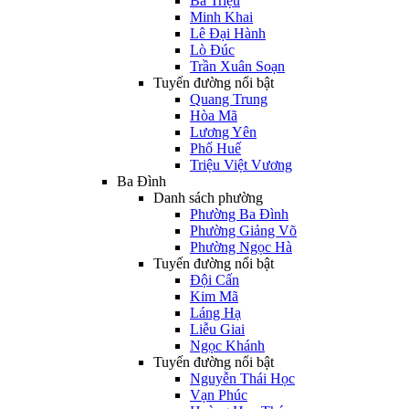
Bà Triệu
Minh Khai
Lê Đại Hành
Lò Đúc
Trần Xuân Soạn
Tuyến đường nổi bật
Quang Trung
Hòa Mã
Lương Yên
Phố Huế
Triệu Việt Vương
Ba Đình
Danh sách phường
Phường Ba Đình
Phường Giảng Võ
Phường Ngọc Hà
Tuyến đường nổi bật
Đội Cấn
Kim Mã
Láng Hạ
Liễu Giai
Ngọc Khánh
Tuyến đường nổi bật
Nguyễn Thái Học
Vạn Phúc