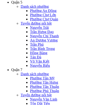
Quận 5
Danh sách phường
Phường An Đông
Phường Chợ Lớn
Phường Chợ Quán
Tuyến đường nổi bật
Nguyễn Trãi
Trần Hưng Đạo
Nguyễn Chí Thanh
An Dương Vương
Trần Phú
Trần Bình Trọng
Hồng Bàng
Tản Đà
Võ Văn Kiệt
Nguyễn Biểu
Quận 7
Danh sách phường
Phường Tân Mỹ
Phường Tân Hưng
Phường Tân Thuận
Phường Phú Thuận
Tuyến đường nổi bật
Nguyễn Văn Linh
Tôn Dật Tiên