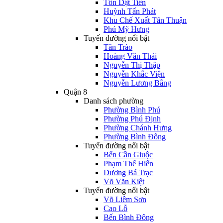
Tôn Dật Tiên
Huỳnh Tấn Phát
Khu Chế Xuất Tân Thuận
Phú Mỹ Hưng
Tuyến đường nổi bật
Tân Trào
Hoàng Văn Thái
Nguyễn Thị Thập
Nguyễn Khắc Viện
Nguyễn Lương Bằng
Quận 8
Danh sách phường
Phường Bình Phú
Phường Phú Định
Phường Chánh Hưng
Phường Bình Đông
Tuyến đường nổi bật
Bến Cần Giuộc
Phạm Thế Hiển
Dương Bá Trạc
Võ Văn Kiệt
Tuyến đường nổi bật
Võ Liêm Sơn
Cao Lỗ
Bến Bình Đông