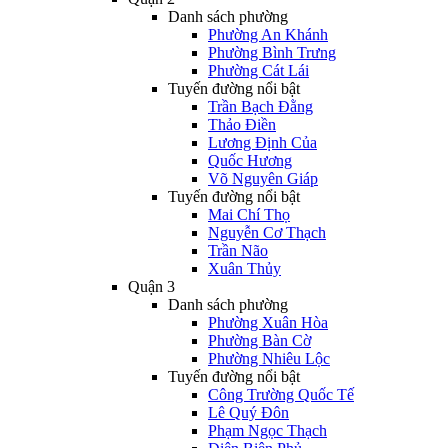
Danh sách phường
Phường An Khánh
Phường Bình Trưng
Phường Cát Lái
Tuyến đường nổi bật
Trần Bạch Đằng
Thảo Điền
Lương Định Của
Quốc Hương
Võ Nguyên Giáp
Tuyến đường nổi bật
Mai Chí Thọ
Nguyễn Cơ Thạch
Trần Não
Xuân Thủy
Quận 3
Danh sách phường
Phường Xuân Hòa
Phường Bàn Cờ
Phường Nhiêu Lộc
Tuyến đường nổi bật
Công Trường Quốc Tế
Lê Quý Đôn
Phạm Ngọc Thạch