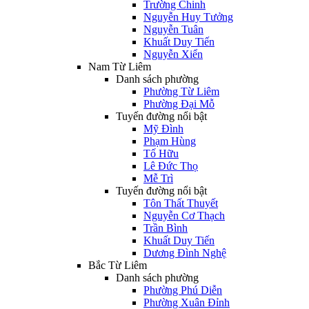
Trường Chinh
Nguyễn Huy Tưởng
Nguyễn Tuân
Khuất Duy Tiến
Nguyễn Xiển
Nam Từ Liêm
Danh sách phường
Phường Từ Liêm
Phường Đại Mỗ
Tuyến đường nổi bật
Mỹ Đình
Phạm Hùng
Tố Hữu
Lê Đức Thọ
Mễ Trì
Tuyến đường nổi bật
Tôn Thất Thuyết
Nguyễn Cơ Thạch
Trần Bình
Khuất Duy Tiến
Dương Đình Nghệ
Bắc Từ Liêm
Danh sách phường
Phường Phú Diễn
Phường Xuân Đỉnh