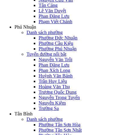
Tân Cảng
Lê Văn Duyệt
Phan Đăng Lưu
Phạm Viết Chánh
Phú Nhuận
Danh sách phường
Phường Đức Nhuận
Phường Cầu Kiệu
Phường Phú Nhuận
Tuyến đường nổi bật
Nguyễn Văn Trỗi
Phan Đăng Lưu
Phan Xích Long
Huỳnh Văn Bánh
Trần Huy Liệu
Hoàng Văn Thụ
Trương Quốc Dung
Nguyễn Trọng Tuyển
Nguyễn Kiệm
Trường Sa
Tân Bình
Danh sách phường
Phường Tân Sơn Hòa
Phường Tân Sơn Nhất