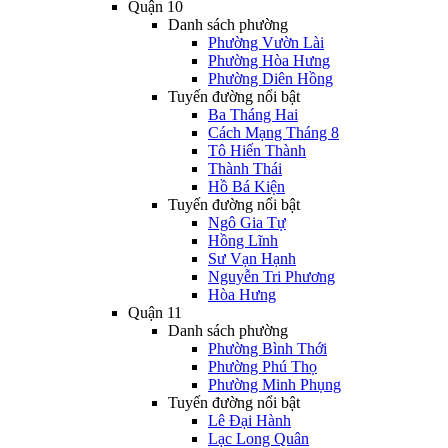
Quận 10
Danh sách phường
Phường Vườn Lài
Phường Hòa Hưng
Phường Diên Hồng
Tuyến đường nổi bật
Ba Tháng Hai
Cách Mạng Tháng 8
Tô Hiến Thành
Thành Thái
Hồ Bá Kiện
Tuyến đường nổi bật
Ngô Gia Tự
Hồng Lĩnh
Sư Vạn Hạnh
Nguyễn Tri Phương
Hòa Hưng
Quận 11
Danh sách phường
Phường Bình Thới
Phường Phú Thọ
Phường Minh Phụng
Tuyến đường nổi bật
Lê Đại Hành
Lạc Long Quân