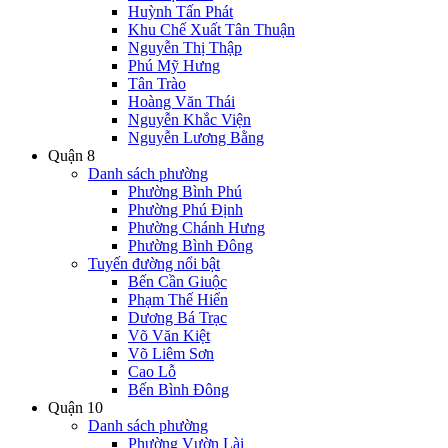
Huỳnh Tấn Phát
Khu Chế Xuất Tân Thuận
Nguyễn Thị Thập
Phú Mỹ Hưng
Tân Trào
Hoàng Văn Thái
Nguyễn Khắc Viện
Nguyễn Lương Bằng
Quận 8
Danh sách phường
Phường Bình Phú
Phường Phú Định
Phường Chánh Hưng
Phường Bình Đông
Tuyến đường nổi bật
Bến Cần Giuộc
Phạm Thế Hiển
Dương Bá Trạc
Võ Văn Kiệt
Võ Liêm Sơn
Cao Lỗ
Bến Bình Đông
Quận 10
Danh sách phường
Phường Vườn Lài