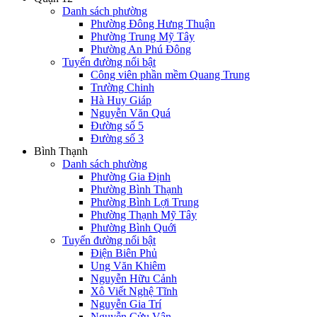
Danh sách phường
Phường Đông Hưng Thuận
Phường Trung Mỹ Tây
Phường An Phú Đông
Tuyến đường nổi bật
Công viên phần mềm Quang Trung
Trường Chinh
Hà Huy Giáp
Nguyễn Văn Quá
Đường số 5
Đường số 3
Bình Thạnh
Danh sách phường
Phường Gia Định
Phường Bình Thạnh
Phường Bình Lợi Trung
Phường Thạnh Mỹ Tây
Phường Bình Quới
Tuyến đường nổi bật
Điện Biên Phủ
Ung Văn Khiêm
Nguyễn Hữu Cảnh
Xô Viết Nghệ Tĩnh
Nguyễn Gia Trí
Nguyễn Cửu Vân