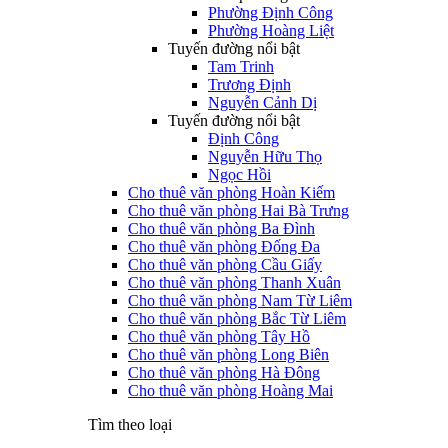
Phường Định Công
Phường Hoàng Liệt
Tuyến đường nổi bật
Tam Trinh
Trương Định
Nguyễn Cảnh Dị
Tuyến đường nổi bật
Định Công
Nguyễn Hữu Thọ
Ngọc Hồi
Cho thuê văn phòng Hoàn Kiếm
Cho thuê văn phòng Hai Bà Trưng
Cho thuê văn phòng Ba Đình
Cho thuê văn phòng Đống Đa
Cho thuê văn phòng Cầu Giấy
Cho thuê văn phòng Thanh Xuân
Cho thuê văn phòng Nam Từ Liêm
Cho thuê văn phòng Bắc Từ Liêm
Cho thuê văn phòng Tây Hồ
Cho thuê văn phòng Long Biên
Cho thuê văn phòng Hà Đông
Cho thuê văn phòng Hoàng Mai
Tìm theo loại