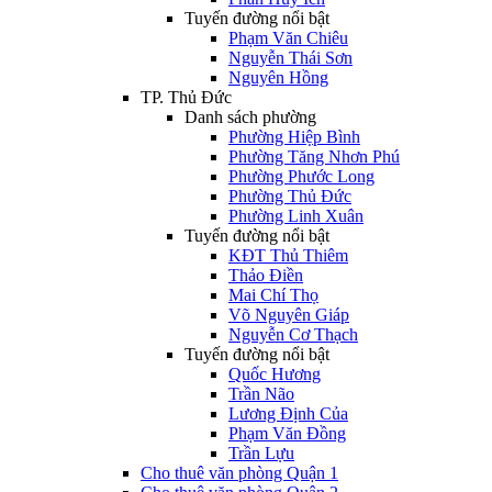
Tuyến đường nổi bật
Phạm Văn Chiêu
Nguyễn Thái Sơn
Nguyên Hồng
TP. Thủ Đức
Danh sách phường
Phường Hiệp Bình
Phường Tăng Nhơn Phú
Phường Phước Long
Phường Thủ Đức
Phường Linh Xuân
Tuyến đường nổi bật
KĐT Thủ Thiêm
Thảo Điền
Mai Chí Thọ
Võ Nguyên Giáp
Nguyễn Cơ Thạch
Tuyến đường nổi bật
Quốc Hương
Trần Não
Lương Định Của
Phạm Văn Đồng
Trần Lựu
Cho thuê văn phòng Quận 1