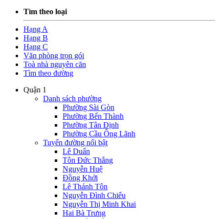
Tìm theo loại
Hạng A
Hạng B
Hạng C
Văn phòng trọn gói
Toà nhà nguyên căn
Tìm theo đường
Quận 1
Danh sách phường
Phường Sài Gòn
Phường Bến Thành
Phường Tân Định
Phường Cầu Ông Lãnh
Tuyến đường nổi bật
Lê Duẩn
Tôn Đức Thắng
Nguyễn Huệ
Đồng Khởi
Lê Thánh Tôn
Nguyễn Đình Chiểu
Nguyễn Thị Minh Khai
Hai Bà Trưng