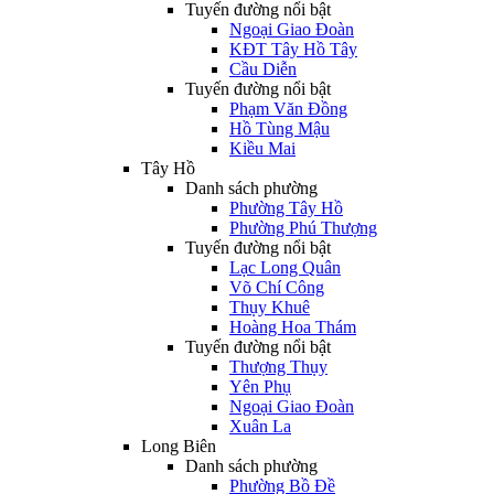
Tuyến đường nổi bật
Ngoại Giao Đoàn
KĐT Tây Hồ Tây
Cầu Diễn
Tuyến đường nổi bật
Phạm Văn Đồng
Hồ Tùng Mậu
Kiều Mai
Tây Hồ
Danh sách phường
Phường Tây Hồ
Phường Phú Thượng
Tuyến đường nổi bật
Lạc Long Quân
Võ Chí Công
Thụy Khuê
Hoàng Hoa Thám
Tuyến đường nổi bật
Thượng Thụy
Yên Phụ
Ngoại Giao Đoàn
Xuân La
Long Biên
Danh sách phường
Phường Bồ Đề