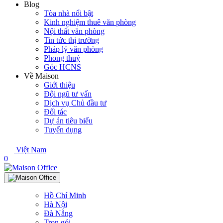
Blog
Tòa nhà nổi bật
Kinh nghiệm thuê văn phòng
Nội thất văn phòng
Tin tức thị trường
Pháp lý văn phòng
Phong thuỷ
Góc HCNS
Về Maison
Giới thiệu
Đội ngũ tư vấn
Dịch vụ Chủ đầu tư
Đối tác
Dự án tiêu biểu
Tuyển dụng
Việt Nam
0
Hồ Chí Minh
Hà Nội
Đà Nẵng
Trọn gói