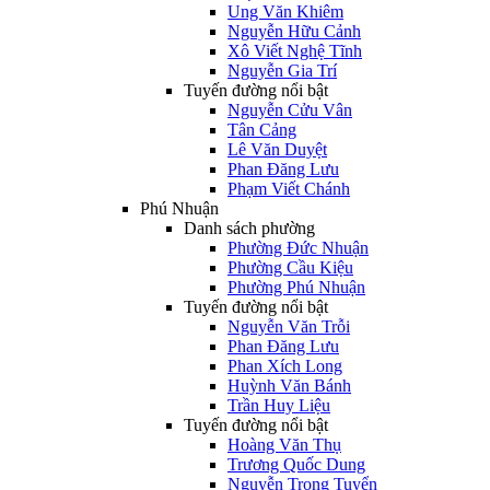
Ung Văn Khiêm
Nguyễn Hữu Cảnh
Xô Viết Nghệ Tĩnh
Nguyễn Gia Trí
Tuyến đường nổi bật
Nguyễn Cửu Vân
Tân Cảng
Lê Văn Duyệt
Phan Đăng Lưu
Phạm Viết Chánh
Phú Nhuận
Danh sách phường
Phường Đức Nhuận
Phường Cầu Kiệu
Phường Phú Nhuận
Tuyến đường nổi bật
Nguyễn Văn Trỗi
Phan Đăng Lưu
Phan Xích Long
Huỳnh Văn Bánh
Trần Huy Liệu
Tuyến đường nổi bật
Hoàng Văn Thụ
Trương Quốc Dung
Nguyễn Trọng Tuyển