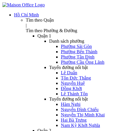
Hồ Chí Minh
Tìm theo Quận
|
Tìm theo Phường & Đường
Quận 1
Danh sách phường
Phường Sài Gòn
Phường Bến Thành
Phường Tân Định
Phường Cầu Ông Lãnh
Tuyến đường nổi bật
Lê Duẩn
Tôn Đức Thắng
Nguyễn Huệ
Đồng Khởi
Lê Thánh Tôn
Tuyến đường nổi bật
Hàm Nghi
Nguyễn Đình Chiểu
Nguyễn Thị Minh Khai
Hai Bà Trưng
Nam Kỳ Khởi Nghĩa
Quận 2