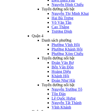
Điện Biên Phủ
Nguyễn Đình Chiểu
Tuyến đường nổi bật
Nguyễn Thị Minh Khai
Hai Bà Trưng
Võ Văn Tần
Cao Thắng
Trương Định
Quận 4
Danh sách phường
Phường Vĩnh Hội
Phường Khánh Hội
Phường Xóm Chiếu
Tuyến đường nổi bật
Đoàn Văn Bơ
Bến Vân Đồn
Hoàng Diệu
Khánh Hội
Đoàn Như Hài
Tuyến đường nổi bật
Nguyễn Trường Tộ
Tôn Đản
Lê Quốc Hưng
Nguyễn Tất Thành
Vĩnh Khánh