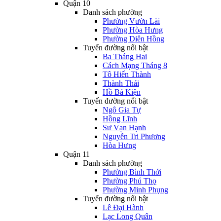
Quận 10
Danh sách phường
Phường Vườn Lài
Phường Hòa Hưng
Phường Diên Hồng
Tuyến đường nổi bật
Ba Tháng Hai
Cách Mạng Tháng 8
Tô Hiến Thành
Thành Thái
Hồ Bá Kiện
Tuyến đường nổi bật
Ngô Gia Tự
Hồng Lĩnh
Sư Vạn Hạnh
Nguyễn Tri Phương
Hòa Hưng
Quận 11
Danh sách phường
Phường Bình Thới
Phường Phú Thọ
Phường Minh Phụng
Tuyến đường nổi bật
Lê Đại Hành
Lạc Long Quân