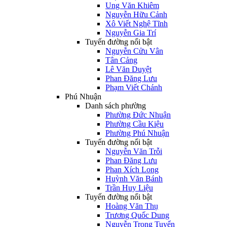
Ung Văn Khiêm
Nguyễn Hữu Cảnh
Xô Viết Nghệ Tĩnh
Nguyễn Gia Trí
Tuyến đường nổi bật
Nguyễn Cửu Vân
Tân Cảng
Lê Văn Duyệt
Phan Đăng Lưu
Phạm Viết Chánh
Phú Nhuận
Danh sách phường
Phường Đức Nhuận
Phường Cầu Kiệu
Phường Phú Nhuận
Tuyến đường nổi bật
Nguyễn Văn Trỗi
Phan Đăng Lưu
Phan Xích Long
Huỳnh Văn Bánh
Trần Huy Liệu
Tuyến đường nổi bật
Hoàng Văn Thụ
Trương Quốc Dung
Nguyễn Trọng Tuyển