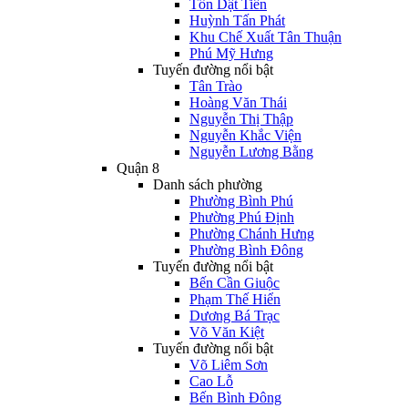
Tôn Dật Tiên
Huỳnh Tấn Phát
Khu Chế Xuất Tân Thuận
Phú Mỹ Hưng
Tuyến đường nổi bật
Tân Trào
Hoàng Văn Thái
Nguyễn Thị Thập
Nguyễn Khắc Viện
Nguyễn Lương Bằng
Quận 8
Danh sách phường
Phường Bình Phú
Phường Phú Định
Phường Chánh Hưng
Phường Bình Đông
Tuyến đường nổi bật
Bến Cần Giuộc
Phạm Thế Hiển
Dương Bá Trạc
Võ Văn Kiệt
Tuyến đường nổi bật
Võ Liêm Sơn
Cao Lỗ
Bến Bình Đông