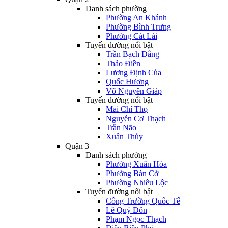
Danh sách phường
Phường An Khánh
Phường Bình Trưng
Phường Cát Lái
Tuyến đường nổi bật
Trần Bạch Đằng
Thảo Điền
Lương Định Của
Quốc Hương
Võ Nguyên Giáp
Tuyến đường nổi bật
Mai Chí Thọ
Nguyễn Cơ Thạch
Trần Não
Xuân Thủy
Quận 3
Danh sách phường
Phường Xuân Hòa
Phường Bàn Cờ
Phường Nhiêu Lộc
Tuyến đường nổi bật
Công Trường Quốc Tế
Lê Quý Đôn
Phạm Ngọc Thạch