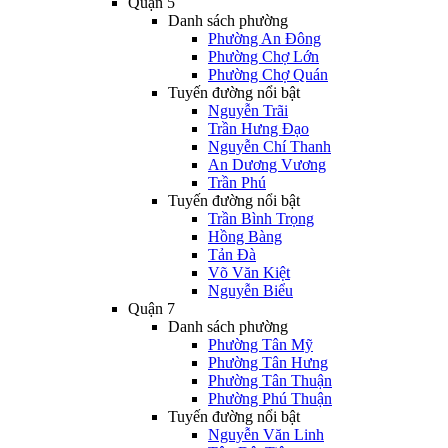
Quận 5
Danh sách phường
Phường An Đông
Phường Chợ Lớn
Phường Chợ Quán
Tuyến đường nổi bật
Nguyễn Trãi
Trần Hưng Đạo
Nguyễn Chí Thanh
An Dương Vương
Trần Phú
Tuyến đường nổi bật
Trần Bình Trọng
Hồng Bàng
Tản Đà
Võ Văn Kiệt
Nguyễn Biểu
Quận 7
Danh sách phường
Phường Tân Mỹ
Phường Tân Hưng
Phường Tân Thuận
Phường Phú Thuận
Tuyến đường nổi bật
Nguyễn Văn Linh