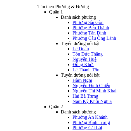
|
Tìm theo Phường & Đường
Quận 1
Danh sách phường
Phường Sài Gòn
Phường Bến Thành
Phường Tân Định
Phường Cầu Ông Lãnh
Tuyến đường nổi bật
Lê Duẩn
Tôn Đức Thắng
Nguyễn Huệ
Đồng Khởi
Lê Thánh Tôn
Tuyến đường nổi bật
Hàm Nghi
Nguyễn Đình Chiểu
Nguyễn Thị Minh Khai
Hai Bà Trưng
Nam Kỳ Khởi Nghĩa
Quận 2
Danh sách phường
Phường An Khánh
Phường Bình Trưng
Phường Cát Lái