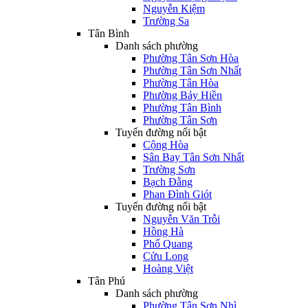
Nguyễn Kiệm
Trường Sa
Tân Bình
Danh sách phường
Phường Tân Sơn Hòa
Phường Tân Sơn Nhất
Phường Tân Hòa
Phường Bảy Hiền
Phường Tân Bình
Phường Tân Sơn
Tuyến đường nổi bật
Cộng Hòa
Sân Bay Tân Sơn Nhất
Trường Sơn
Bạch Đằng
Phan Đình Giót
Tuyến đường nổi bật
Nguyễn Văn Trỗi
Hồng Hà
Phổ Quang
Cửu Long
Hoàng Việt
Tân Phú
Danh sách phường
Phường Tân Sơn Nhì