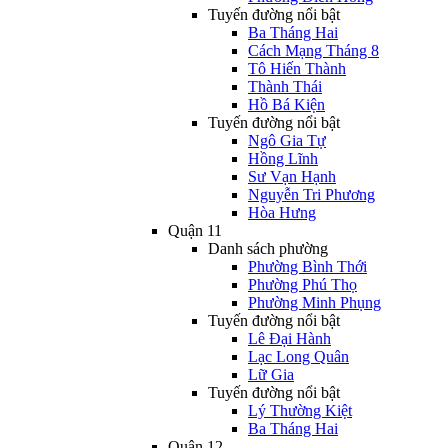
Tuyến đường nổi bật
Ba Tháng Hai
Cách Mạng Tháng 8
Tô Hiến Thành
Thành Thái
Hồ Bá Kiện
Tuyến đường nổi bật
Ngô Gia Tự
Hồng Lĩnh
Sư Vạn Hạnh
Nguyễn Tri Phương
Hòa Hưng
Quận 11
Danh sách phường
Phường Bình Thới
Phường Phú Thọ
Phường Minh Phụng
Tuyến đường nổi bật
Lê Đại Hành
Lạc Long Quân
Lữ Gia
Tuyến đường nổi bật
Lý Thường Kiệt
Ba Tháng Hai
Quận 12