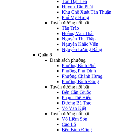
Tôn Dật Tiên
Huỳnh Tấn Phát
Khu Chế Xuất Tân Thuận
Phú Mỹ Hưng
Tuyến đường nổi bật
Tân Trào
Hoàng Văn Thái
Nguyễn Thị Thập
Nguyễn Khắc Viện
Nguyễn Lương Bằng
Quận 8
Danh sách phường
Phường Bình Phú
Phường Phú Định
Phường Chánh Hưng
Phường Bình Đông
Tuyến đường nổi bật
Bến Cần Giuộc
Phạm Thế Hiển
Dương Bá Trạc
Võ Văn Kiệt
Tuyến đường nổi bật
Võ Liêm Sơn
Cao Lỗ
Bến Bình Đông