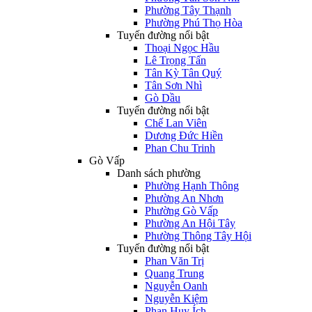
Phường Tây Thạnh
Phường Phú Thọ Hòa
Tuyến đường nổi bật
Thoại Ngọc Hầu
Lê Trọng Tấn
Tân Kỳ Tân Quý
Tân Sơn Nhì
Gò Dầu
Tuyến đường nổi bật
Chế Lan Viên
Dương Đức Hiền
Phan Chu Trinh
Gò Vấp
Danh sách phường
Phường Hạnh Thông
Phường An Nhơn
Phường Gò Vấp
Phường An Hội Tây
Phường Thông Tây Hội
Tuyến đường nổi bật
Phan Văn Trị
Quang Trung
Nguyễn Oanh
Nguyễn Kiệm
Phan Huy Ích