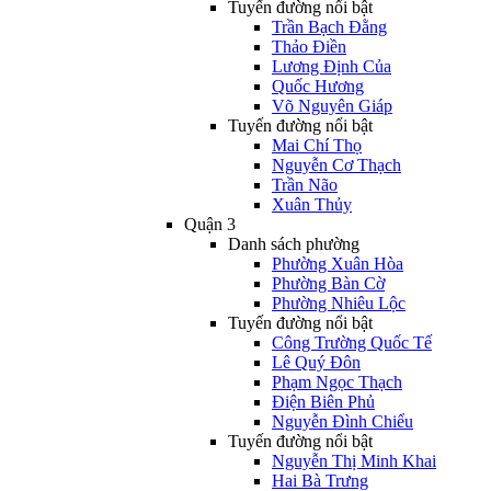
Tuyến đường nổi bật
Trần Bạch Đằng
Thảo Điền
Lương Định Của
Quốc Hương
Võ Nguyên Giáp
Tuyến đường nổi bật
Mai Chí Thọ
Nguyễn Cơ Thạch
Trần Não
Xuân Thủy
Quận 3
Danh sách phường
Phường Xuân Hòa
Phường Bàn Cờ
Phường Nhiêu Lộc
Tuyến đường nổi bật
Công Trường Quốc Tế
Lê Quý Đôn
Phạm Ngọc Thạch
Điện Biên Phủ
Nguyễn Đình Chiểu
Tuyến đường nổi bật
Nguyễn Thị Minh Khai
Hai Bà Trưng