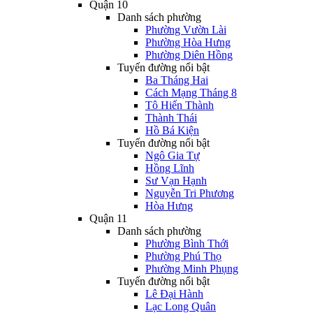
Quận 10
Danh sách phường
Phường Vườn Lài
Phường Hòa Hưng
Phường Diên Hồng
Tuyến đường nổi bật
Ba Tháng Hai
Cách Mạng Tháng 8
Tô Hiến Thành
Thành Thái
Hồ Bá Kiện
Tuyến đường nổi bật
Ngô Gia Tự
Hồng Lĩnh
Sư Vạn Hạnh
Nguyễn Tri Phương
Hòa Hưng
Quận 11
Danh sách phường
Phường Bình Thới
Phường Phú Thọ
Phường Minh Phụng
Tuyến đường nổi bật
Lê Đại Hành
Lạc Long Quân