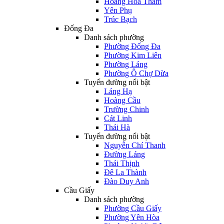
Hoàng Hoa Thám
Yên Phụ
Trúc Bạch
Đống Đa
Danh sách phường
Phường Đống Đa
Phường Kim Liên
Phường Láng
Phường Ô Chợ Dừa
Tuyến đường nổi bật
Láng Hạ
Hoàng Cầu
Trường Chinh
Cát Linh
Thái Hà
Tuyến đường nổi bật
Nguyễn Chí Thanh
Đường Láng
Thái Thịnh
Đê La Thành
Đào Duy Anh
Cầu Giấy
Danh sách phường
Phường Cầu Giấy
Phường Yên Hòa