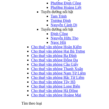
Phường Định Công
Phường Hoàng Liệt
Tuyến đường nổi bật
Tam Trinh
Trương Định
Nguyễn Cảnh Dị
Tuyến đường nổi bật
Định Công
Nguyễn Hữu Thọ
Ngọc Hồi
Cho thuê văn phòng Hoàn Kiếm
Cho thuê văn phòng Hai Bà Trưng
Cho thuê văn phòng Ba Đình
Cho thuê văn phòng Đống Đa
Cho thuê văn phòng Cầu Giấy
Cho thuê văn phòng Thanh Xuân
Cho thuê văn phòng Nam Từ Liêm
Cho thuê văn phòng Bắc Từ Liêm
Cho thuê văn phòng Tây Hồ
Cho thuê văn phòng Long Biên
Cho thuê văn phòng Hà Đông
Cho thuê văn phòng Hoàng Mai
Tìm theo loại