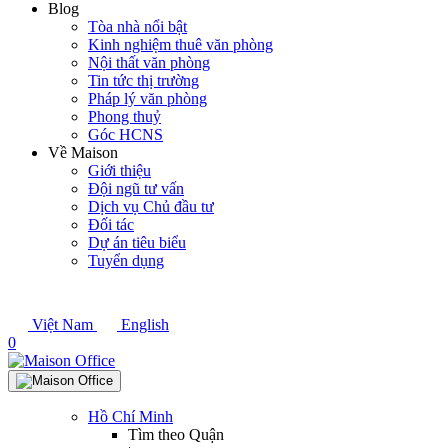
Blog
Tòa nhà nổi bật
Kinh nghiệm thuê văn phòng
Nội thất văn phòng
Tin tức thị trường
Pháp lý văn phòng
Phong thuỷ
Góc HCNS
Về Maison
Giới thiệu
Đội ngũ tư vấn
Dịch vụ Chủ đầu tư
Đối tác
Dự án tiêu biểu
Tuyển dụng
Việt Nam
English
0
Hồ Chí Minh
Tìm theo Quận