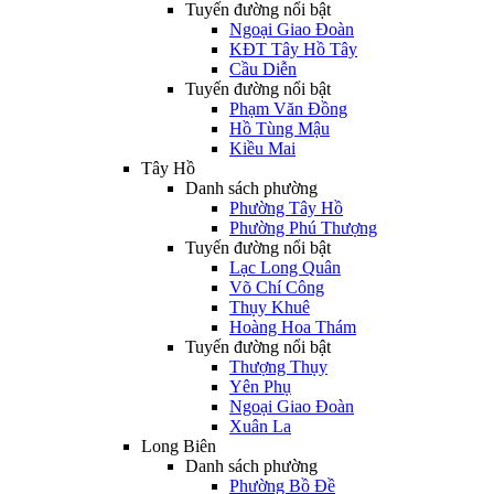
Tuyến đường nổi bật
Ngoại Giao Đoàn
KĐT Tây Hồ Tây
Cầu Diễn
Tuyến đường nổi bật
Phạm Văn Đồng
Hồ Tùng Mậu
Kiều Mai
Tây Hồ
Danh sách phường
Phường Tây Hồ
Phường Phú Thượng
Tuyến đường nổi bật
Lạc Long Quân
Võ Chí Công
Thụy Khuê
Hoàng Hoa Thám
Tuyến đường nổi bật
Thượng Thụy
Yên Phụ
Ngoại Giao Đoàn
Xuân La
Long Biên
Danh sách phường
Phường Bồ Đề