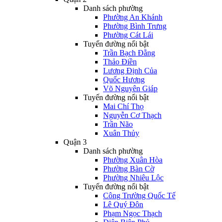
Danh sách phường
Phường An Khánh
Phường Bình Trưng
Phường Cát Lái
Tuyến đường nổi bật
Trần Bạch Đằng
Thảo Điền
Lương Định Của
Quốc Hương
Võ Nguyên Giáp
Tuyến đường nổi bật
Mai Chí Thọ
Nguyễn Cơ Thạch
Trần Não
Xuân Thủy
Quận 3
Danh sách phường
Phường Xuân Hòa
Phường Bàn Cờ
Phường Nhiêu Lộc
Tuyến đường nổi bật
Công Trường Quốc Tế
Lê Quý Đôn
Phạm Ngọc Thạch