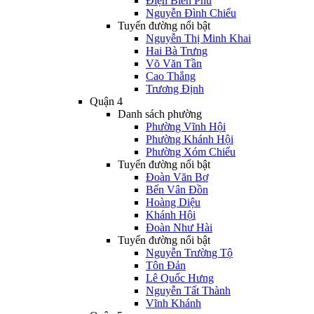
Điện Biên Phủ
Nguyễn Đình Chiểu
Tuyến đường nổi bật
Nguyễn Thị Minh Khai
Hai Bà Trưng
Võ Văn Tần
Cao Thắng
Trương Định
Quận 4
Danh sách phường
Phường Vĩnh Hội
Phường Khánh Hội
Phường Xóm Chiếu
Tuyến đường nổi bật
Đoàn Văn Bơ
Bến Vân Đồn
Hoàng Diệu
Khánh Hội
Đoàn Như Hài
Tuyến đường nổi bật
Nguyễn Trường Tộ
Tôn Đản
Lê Quốc Hưng
Nguyễn Tất Thành
Vĩnh Khánh