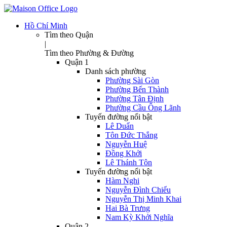
Hồ Chí Minh
Tìm theo Quận
|
Tìm theo Phường & Đường
Quận 1
Danh sách phường
Phường Sài Gòn
Phường Bến Thành
Phường Tân Định
Phường Cầu Ông Lãnh
Tuyến đường nổi bật
Lê Duẩn
Tôn Đức Thắng
Nguyễn Huệ
Đồng Khởi
Lê Thánh Tôn
Tuyến đường nổi bật
Hàm Nghi
Nguyễn Đình Chiểu
Nguyễn Thị Minh Khai
Hai Bà Trưng
Nam Kỳ Khởi Nghĩa
Quận 2