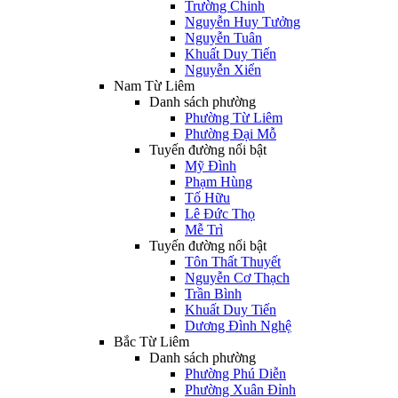
Trường Chinh
Nguyễn Huy Tưởng
Nguyễn Tuân
Khuất Duy Tiến
Nguyễn Xiển
Nam Từ Liêm
Danh sách phường
Phường Từ Liêm
Phường Đại Mỗ
Tuyến đường nổi bật
Mỹ Đình
Phạm Hùng
Tố Hữu
Lê Đức Thọ
Mễ Trì
Tuyến đường nổi bật
Tôn Thất Thuyết
Nguyễn Cơ Thạch
Trần Bình
Khuất Duy Tiến
Dương Đình Nghệ
Bắc Từ Liêm
Danh sách phường
Phường Phú Diễn
Phường Xuân Đỉnh