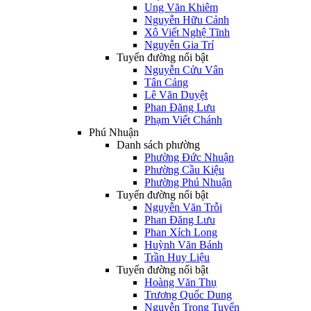
Ung Văn Khiêm
Nguyễn Hữu Cảnh
Xô Viết Nghệ Tĩnh
Nguyễn Gia Trí
Tuyến đường nổi bật
Nguyễn Cửu Vân
Tân Cảng
Lê Văn Duyệt
Phan Đăng Lưu
Phạm Viết Chánh
Phú Nhuận
Danh sách phường
Phường Đức Nhuận
Phường Cầu Kiệu
Phường Phú Nhuận
Tuyến đường nổi bật
Nguyễn Văn Trỗi
Phan Đăng Lưu
Phan Xích Long
Huỳnh Văn Bánh
Trần Huy Liệu
Tuyến đường nổi bật
Hoàng Văn Thụ
Trương Quốc Dung
Nguyễn Trọng Tuyển