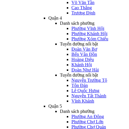
Võ Văn Tần
Cao Thắng
Trương Định
Quận 4
Danh sách phường
Phường Vĩnh Hội
Phường Khánh Hội
Phường Xóm Chiếu
Tuyến đường nổi bật
Đoàn Văn Bơ
Bến Vân Đồn
Hoàng Diệu
Khánh Hội
Đoàn Như Hài
Tuyến đường nổi bật
Nguyễn Trường Tộ
Tôn Đản
Lê Quốc Hưng
Nguyễn Tất Thành
Vĩnh Khánh
Quận 5
Danh sách phường
Phường An Đông
Phường Chợ Lớn
Phường Chợ Quán