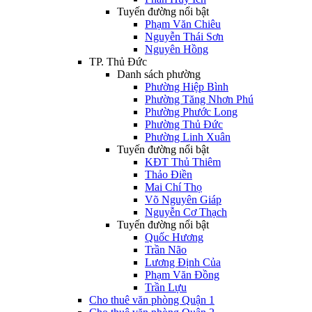
Tuyến đường nổi bật
Phạm Văn Chiêu
Nguyễn Thái Sơn
Nguyên Hồng
TP. Thủ Đức
Danh sách phường
Phường Hiệp Bình
Phường Tăng Nhơn Phú
Phường Phước Long
Phường Thủ Đức
Phường Linh Xuân
Tuyến đường nổi bật
KĐT Thủ Thiêm
Thảo Điền
Mai Chí Thọ
Võ Nguyên Giáp
Nguyễn Cơ Thạch
Tuyến đường nổi bật
Quốc Hương
Trần Não
Lương Định Của
Phạm Văn Đồng
Trần Lựu
Cho thuê văn phòng Quận 1