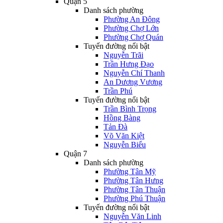
Quận 5
Danh sách phường
Phường An Đông
Phường Chợ Lớn
Phường Chợ Quán
Tuyến đường nổi bật
Nguyễn Trãi
Trần Hưng Đạo
Nguyễn Chí Thanh
An Dương Vương
Trần Phú
Tuyến đường nổi bật
Trần Bình Trọng
Hồng Bàng
Tản Đà
Võ Văn Kiệt
Nguyễn Biểu
Quận 7
Danh sách phường
Phường Tân Mỹ
Phường Tân Hưng
Phường Tân Thuận
Phường Phú Thuận
Tuyến đường nổi bật
Nguyễn Văn Linh