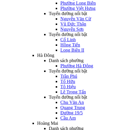
Phường Long Biên
Phường Việt Hưng
Tuyến đường nổi bật
Nguyễn Văn Cừ
Vũ Đức Thận
Nguyễn Sơn
Tuyến đường nổi bật
Cổ Linh
Hồng Tiến
Long Biên II
Hà Đông
Danh sách phường
Phường Hà Đông
Tuyến đường nổi bật
Trần Phú
Tố Hữu
Tô Hiệu
Lê Trọng Tấn
Tuyến đường nổi bật
Chu Văn An
Quang Trung
Đường 19/5
Cầu Am
Hoàng Mai
Danh sách phường