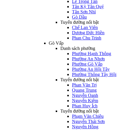
Lê Trọng Tấn
Tân Kỳ Tân Quý
Tân Sơn Nhì
Gò Dầu
Tuyến đường nổi bật
Chế Lan Viên
Dương Đức Hiền
Phan Chu Trinh
Gò Vấp
Danh sách phường
Phường Hạnh Thông
Phường An Nhơn
Phường Gò Vấp
Phường An Hội Tây
Phường Thông Tây Hội
Tuyến đường nổi bật
Phan Văn Trị
Quang Trung
Nguyễn Oanh
Nguyễn Kiệm
Phan Huy Ích
Tuyến đường nổi bật
Phạm Văn Chiêu
Nguyễn Thái Sơn
Nguyên Hồng