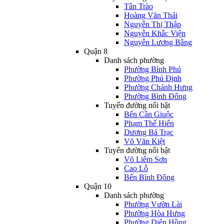
Tân Trào
Hoàng Văn Thái
Nguyễn Thị Thập
Nguyễn Khắc Viện
Nguyễn Lương Bằng
Quận 8
Danh sách phường
Phường Bình Phú
Phường Phú Định
Phường Chánh Hưng
Phường Bình Đông
Tuyến đường nổi bật
Bến Cần Giuộc
Phạm Thế Hiển
Dương Bá Trạc
Võ Văn Kiệt
Tuyến đường nổi bật
Võ Liêm Sơn
Cao Lỗ
Bến Bình Đông
Quận 10
Danh sách phường
Phường Vườn Lài
Phường Hòa Hưng
Phường Diên Hồng