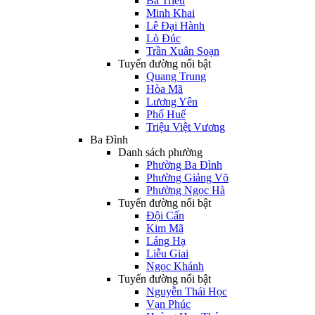
Bà Triệu
Minh Khai
Lê Đại Hành
Lò Đúc
Trần Xuân Soạn
Tuyến đường nổi bật
Quang Trung
Hòa Mã
Lương Yên
Phố Huế
Triệu Việt Vương
Ba Đình
Danh sách phường
Phường Ba Đình
Phường Giảng Võ
Phường Ngọc Hà
Tuyến đường nổi bật
Đội Cấn
Kim Mã
Láng Hạ
Liễu Giai
Ngọc Khánh
Tuyến đường nổi bật
Nguyễn Thái Học
Vạn Phúc