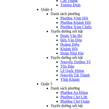
Cao Thắng
Trương Định
Quận 4
Danh sách phường
Phường Vĩnh Hội
Phường Khánh Hội
Phường Xóm Chiếu
Tuyến đường nổi bật
Đoàn Văn Bơ
Bến Vân Đồn
Hoàng Diệu
Khánh Hội
Đoàn Như Hài
Tuyến đường nổi bật
Nguyễn Trường Tộ
Tôn Đản
Lê Quốc Hưng
Nguyễn Tất Thành
Vĩnh Khánh
Quận 5
Danh sách phường
Phường An Đông
Phường Chợ Lớn
Phường Chợ Quán
Tuyến đường nổi bật