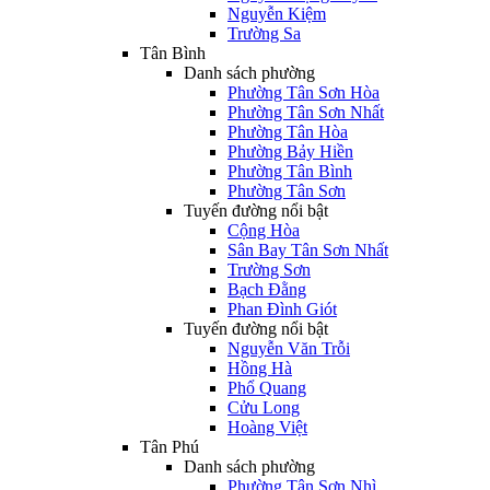
Nguyễn Kiệm
Trường Sa
Tân Bình
Danh sách phường
Phường Tân Sơn Hòa
Phường Tân Sơn Nhất
Phường Tân Hòa
Phường Bảy Hiền
Phường Tân Bình
Phường Tân Sơn
Tuyến đường nổi bật
Cộng Hòa
Sân Bay Tân Sơn Nhất
Trường Sơn
Bạch Đằng
Phan Đình Giót
Tuyến đường nổi bật
Nguyễn Văn Trỗi
Hồng Hà
Phổ Quang
Cửu Long
Hoàng Việt
Tân Phú
Danh sách phường
Phường Tân Sơn Nhì