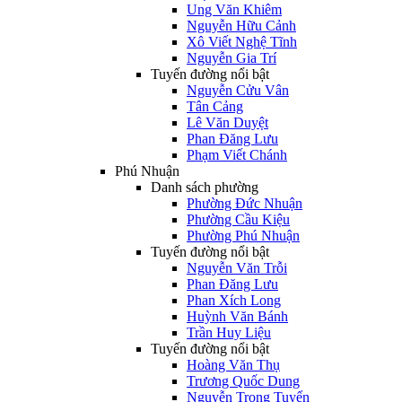
Ung Văn Khiêm
Nguyễn Hữu Cảnh
Xô Viết Nghệ Tĩnh
Nguyễn Gia Trí
Tuyến đường nổi bật
Nguyễn Cửu Vân
Tân Cảng
Lê Văn Duyệt
Phan Đăng Lưu
Phạm Viết Chánh
Phú Nhuận
Danh sách phường
Phường Đức Nhuận
Phường Cầu Kiệu
Phường Phú Nhuận
Tuyến đường nổi bật
Nguyễn Văn Trỗi
Phan Đăng Lưu
Phan Xích Long
Huỳnh Văn Bánh
Trần Huy Liệu
Tuyến đường nổi bật
Hoàng Văn Thụ
Trương Quốc Dung
Nguyễn Trọng Tuyển