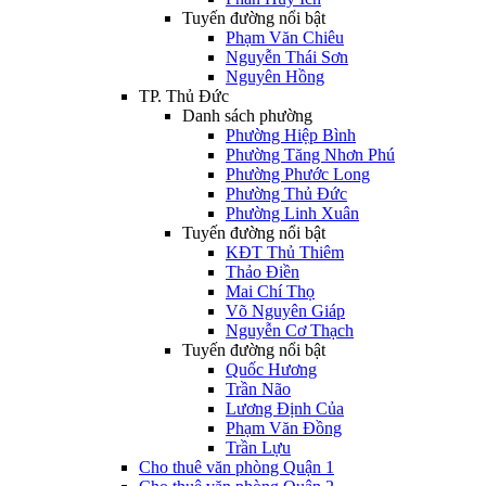
Tuyến đường nổi bật
Phạm Văn Chiêu
Nguyễn Thái Sơn
Nguyên Hồng
TP. Thủ Đức
Danh sách phường
Phường Hiệp Bình
Phường Tăng Nhơn Phú
Phường Phước Long
Phường Thủ Đức
Phường Linh Xuân
Tuyến đường nổi bật
KĐT Thủ Thiêm
Thảo Điền
Mai Chí Thọ
Võ Nguyên Giáp
Nguyễn Cơ Thạch
Tuyến đường nổi bật
Quốc Hương
Trần Não
Lương Định Của
Phạm Văn Đồng
Trần Lựu
Cho thuê văn phòng Quận 1