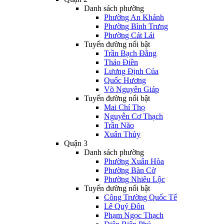
Danh sách phường
Phường An Khánh
Phường Bình Trưng
Phường Cát Lái
Tuyến đường nổi bật
Trần Bạch Đằng
Thảo Điền
Lương Định Của
Quốc Hương
Võ Nguyên Giáp
Tuyến đường nổi bật
Mai Chí Thọ
Nguyễn Cơ Thạch
Trần Não
Xuân Thủy
Quận 3
Danh sách phường
Phường Xuân Hòa
Phường Bàn Cờ
Phường Nhiêu Lộc
Tuyến đường nổi bật
Công Trường Quốc Tế
Lê Quý Đôn
Phạm Ngọc Thạch