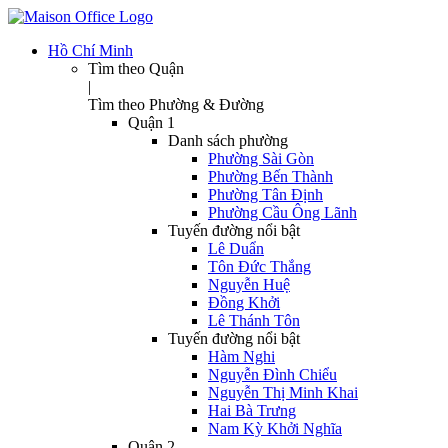
Hồ Chí Minh
Tìm theo Quận
|
Tìm theo Phường & Đường
Quận 1
Danh sách phường
Phường Sài Gòn
Phường Bến Thành
Phường Tân Định
Phường Cầu Ông Lãnh
Tuyến đường nổi bật
Lê Duẩn
Tôn Đức Thắng
Nguyễn Huệ
Đồng Khởi
Lê Thánh Tôn
Tuyến đường nổi bật
Hàm Nghi
Nguyễn Đình Chiểu
Nguyễn Thị Minh Khai
Hai Bà Trưng
Nam Kỳ Khởi Nghĩa
Quận 2