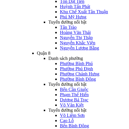
Tôn Dật Tiên
Huỳnh Tấn Phát
Khu Chế Xuất Tân Thuận
Phú Mỹ Hưng
Tuyến đường nổi bật
Tân Trào
Hoàng Văn Thái
Nguyễn Thị Thập
Nguyễn Khắc Viện
Nguyễn Lương Bằng
Quận 8
Danh sách phường
Phường Bình Phú
Phường Phú Định
Phường Chánh Hưng
Phường Bình Đông
Tuyến đường nổi bật
Bến Cần Giuộc
Phạm Thế Hiển
Dương Bá Trạc
Võ Văn Kiệt
Tuyến đường nổi bật
Võ Liêm Sơn
Cao Lỗ
Bến Bình Đông