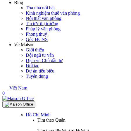
Blog
Tòa nhà nổi bật
Kinh nghiệm thuê văn phòng
Nội thất văn phòng
Tin tức thị trường
Pháp lý văn phòng
Phong thuỷ
Góc HCNS
Về Maison
Giới thiệu
Đội ngũ tư vấn
Dịch vụ Chủ đầu tư
Đối tác
Dự án tiêu biểu
Tuyển dụng
Việt Nam
0
Hồ Chí Minh
Tìm theo Quận
|
Tìm theo Phường & Đường