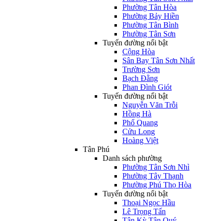
Phường Tân Hòa
Phường Bảy Hiền
Phường Tân Bình
Phường Tân Sơn
Tuyến đường nổi bật
Cộng Hòa
Sân Bay Tân Sơn Nhất
Trường Sơn
Bạch Đằng
Phan Đình Giót
Tuyến đường nổi bật
Nguyễn Văn Trỗi
Hồng Hà
Phổ Quang
Cửu Long
Hoàng Việt
Tân Phú
Danh sách phường
Phường Tân Sơn Nhì
Phường Tây Thạnh
Phường Phú Thọ Hòa
Tuyến đường nổi bật
Thoại Ngọc Hầu
Lê Trọng Tấn
Tân Kỳ Tân Quý