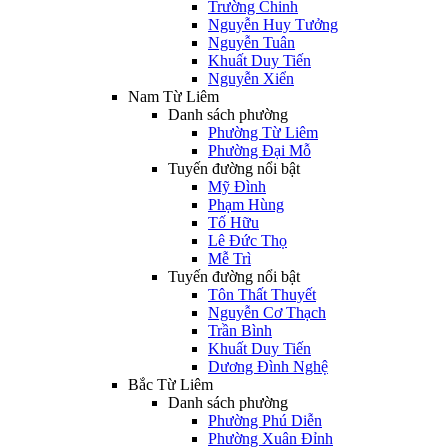
Trường Chinh
Nguyễn Huy Tưởng
Nguyễn Tuân
Khuất Duy Tiến
Nguyễn Xiển
Nam Từ Liêm
Danh sách phường
Phường Từ Liêm
Phường Đại Mỗ
Tuyến đường nổi bật
Mỹ Đình
Phạm Hùng
Tố Hữu
Lê Đức Thọ
Mễ Trì
Tuyến đường nổi bật
Tôn Thất Thuyết
Nguyễn Cơ Thạch
Trần Bình
Khuất Duy Tiến
Dương Đình Nghệ
Bắc Từ Liêm
Danh sách phường
Phường Phú Diễn
Phường Xuân Đỉnh