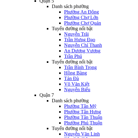
Quận 5
Danh sách phường
Phường An Đông
Phường Chợ Lớn
Phường Chợ Quán
Tuyến đường nổi bật
Nguyễn Trãi
Trần Hưng Đạo
Nguyễn Chí Thanh
An Dương Vương
Trần Phú
Tuyến đường nổi bật
Trần Bình Trọng
Hồng Bàng
Tản Đà
Võ Văn Kiệt
Nguyễn Biểu
Quận 7
Danh sách phường
Phường Tân Mỹ
Phường Tân Hưng
Phường Tân Thuận
Phường Phú Thuận
Tuyến đường nổi bật
Nguyễn Văn Linh