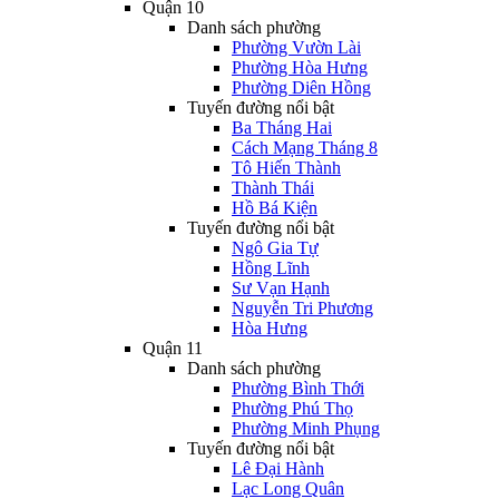
Quận 10
Danh sách phường
Phường Vườn Lài
Phường Hòa Hưng
Phường Diên Hồng
Tuyến đường nổi bật
Ba Tháng Hai
Cách Mạng Tháng 8
Tô Hiến Thành
Thành Thái
Hồ Bá Kiện
Tuyến đường nổi bật
Ngô Gia Tự
Hồng Lĩnh
Sư Vạn Hạnh
Nguyễn Tri Phương
Hòa Hưng
Quận 11
Danh sách phường
Phường Bình Thới
Phường Phú Thọ
Phường Minh Phụng
Tuyến đường nổi bật
Lê Đại Hành
Lạc Long Quân