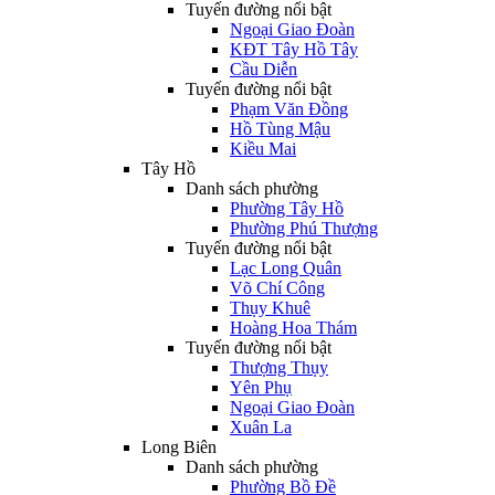
Tuyến đường nổi bật
Ngoại Giao Đoàn
KĐT Tây Hồ Tây
Cầu Diễn
Tuyến đường nổi bật
Phạm Văn Đồng
Hồ Tùng Mậu
Kiều Mai
Tây Hồ
Danh sách phường
Phường Tây Hồ
Phường Phú Thượng
Tuyến đường nổi bật
Lạc Long Quân
Võ Chí Công
Thụy Khuê
Hoàng Hoa Thám
Tuyến đường nổi bật
Thượng Thụy
Yên Phụ
Ngoại Giao Đoàn
Xuân La
Long Biên
Danh sách phường
Phường Bồ Đề