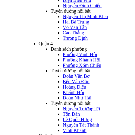
Điện Biên Phủ
Nguyễn Đình Chiểu
Tuyến đường nổi bật
Nguyễn Thị Minh Khai
Hai Bà Trưng
Võ Văn Tần
Cao Thắng
Trương Định
Quận 4
Danh sách phường
Phường Vĩnh Hội
Phường Khánh Hội
Phường Xóm Chiếu
Tuyến đường nổi bật
Đoàn Văn Bơ
Bến Vân Đồn
Hoàng Diệu
Khánh Hội
Đoàn Như Hài
Tuyến đường nổi bật
Nguyễn Trường Tộ
Tôn Đản
Lê Quốc Hưng
Nguyễn Tất Thành
Vĩnh Khánh