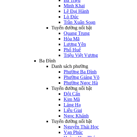
Bà Triệu
Minh Khai
Lê Đại Hành
Lò Đúc
Trần Xuân Soạn
Tuyến đường nổi bật
Quang Trung
Hòa Mã
Lương Yên
Phố Huế
Triệu Việt Vương
Ba Đình
Danh sách phường
Phường Ba Đình
Phường Giảng Võ
Phường Ngọc Hà
Tuyến đường nổi bật
Đội Cấn
Kim Mã
Láng Hạ
Liễu Giai
Ngọc Khánh
Tuyến đường nổi bật
Nguyễn Thái Học
Vạn Phúc