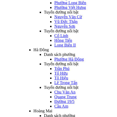
Phường Long Biên
Phường Việt Hưng
Tuyến đường nổi bật
Nguyễn Văn Cừ
Vũ Đức Thận
Nguyễn Sơn
Tuyến đường nổi bật
Cổ Linh
Hồng Tiến
Long Biên II
Hà Đông
Danh sách phường
Phường Hà Đông
Tuyến đường nổi bật
Trần Phú
Tố Hữu
Tô Hiệu
Lê Trọng Tấn
Tuyến đường nổi bật
Chu Văn An
Quang Trung
Đường 19/5
Cầu Am
Hoàng Mai
Danh sách phường