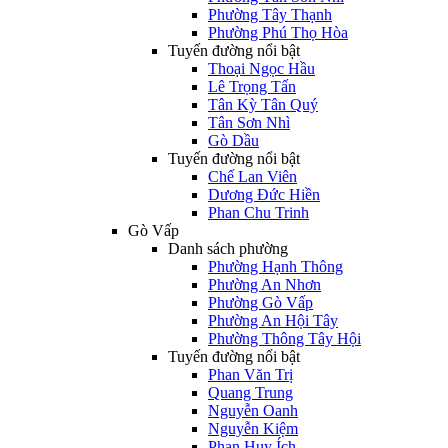
Phường Tây Thạnh
Phường Phú Thọ Hòa
Tuyến đường nổi bật
Thoại Ngọc Hầu
Lê Trọng Tấn
Tân Kỳ Tân Quý
Tân Sơn Nhì
Gò Dầu
Tuyến đường nổi bật
Chế Lan Viên
Dương Đức Hiền
Phan Chu Trinh
Gò Vấp
Danh sách phường
Phường Hạnh Thông
Phường An Nhơn
Phường Gò Vấp
Phường An Hội Tây
Phường Thông Tây Hội
Tuyến đường nổi bật
Phan Văn Trị
Quang Trung
Nguyễn Oanh
Nguyễn Kiệm
Phan Huy Ích