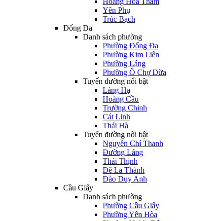
Hoàng Hoa Thám
Yên Phụ
Trúc Bạch
Đống Đa
Danh sách phường
Phường Đống Đa
Phường Kim Liên
Phường Láng
Phường Ô Chợ Dừa
Tuyến đường nổi bật
Láng Hạ
Hoàng Cầu
Trường Chinh
Cát Linh
Thái Hà
Tuyến đường nổi bật
Nguyễn Chí Thanh
Đường Láng
Thái Thịnh
Đê La Thành
Đào Duy Anh
Cầu Giấy
Danh sách phường
Phường Cầu Giấy
Phường Yên Hòa