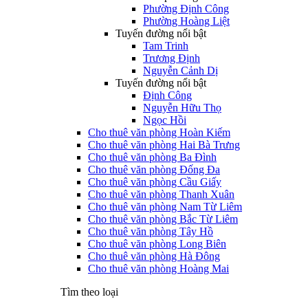
Phường Định Công
Phường Hoàng Liệt
Tuyến đường nổi bật
Tam Trinh
Trương Định
Nguyễn Cảnh Dị
Tuyến đường nổi bật
Định Công
Nguyễn Hữu Thọ
Ngọc Hồi
Cho thuê văn phòng Hoàn Kiếm
Cho thuê văn phòng Hai Bà Trưng
Cho thuê văn phòng Ba Đình
Cho thuê văn phòng Đống Đa
Cho thuê văn phòng Cầu Giấy
Cho thuê văn phòng Thanh Xuân
Cho thuê văn phòng Nam Từ Liêm
Cho thuê văn phòng Bắc Từ Liêm
Cho thuê văn phòng Tây Hồ
Cho thuê văn phòng Long Biên
Cho thuê văn phòng Hà Đông
Cho thuê văn phòng Hoàng Mai
Tìm theo loại