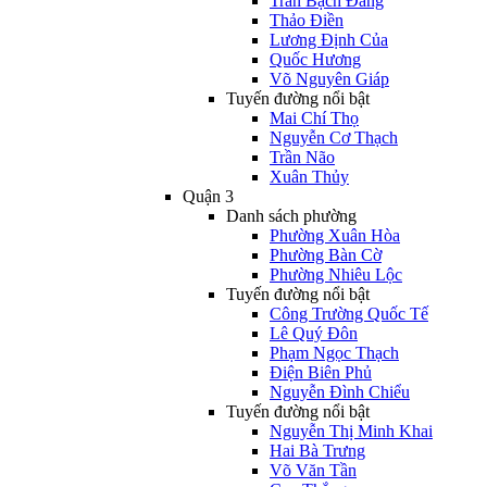
Trần Bạch Đằng
Thảo Điền
Lương Định Của
Quốc Hương
Võ Nguyên Giáp
Tuyến đường nổi bật
Mai Chí Thọ
Nguyễn Cơ Thạch
Trần Não
Xuân Thủy
Quận 3
Danh sách phường
Phường Xuân Hòa
Phường Bàn Cờ
Phường Nhiêu Lộc
Tuyến đường nổi bật
Công Trường Quốc Tế
Lê Quý Đôn
Phạm Ngọc Thạch
Điện Biên Phủ
Nguyễn Đình Chiểu
Tuyến đường nổi bật
Nguyễn Thị Minh Khai
Hai Bà Trưng
Võ Văn Tần