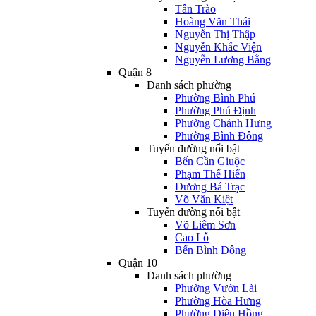
Tân Trào
Hoàng Văn Thái
Nguyễn Thị Thập
Nguyễn Khắc Viện
Nguyễn Lương Bằng
Quận 8
Danh sách phường
Phường Bình Phú
Phường Phú Định
Phường Chánh Hưng
Phường Bình Đông
Tuyến đường nổi bật
Bến Cần Giuộc
Phạm Thế Hiển
Dương Bá Trạc
Võ Văn Kiệt
Tuyến đường nổi bật
Võ Liêm Sơn
Cao Lỗ
Bến Bình Đông
Quận 10
Danh sách phường
Phường Vườn Lài
Phường Hòa Hưng
Phường Diên Hồng