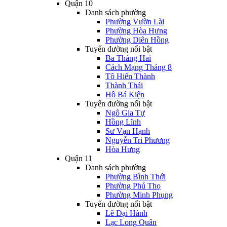
Quận 10
Danh sách phường
Phường Vườn Lài
Phường Hòa Hưng
Phường Diên Hồng
Tuyến đường nổi bật
Ba Tháng Hai
Cách Mạng Tháng 8
Tô Hiến Thành
Thành Thái
Hồ Bá Kiện
Tuyến đường nổi bật
Ngô Gia Tự
Hồng Lĩnh
Sư Vạn Hạnh
Nguyễn Tri Phương
Hòa Hưng
Quận 11
Danh sách phường
Phường Bình Thới
Phường Phú Thọ
Phường Minh Phụng
Tuyến đường nổi bật
Lê Đại Hành
Lạc Long Quân