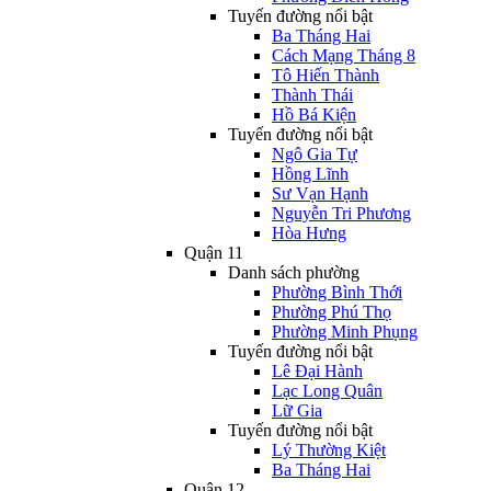
Tuyến đường nổi bật
Ba Tháng Hai
Cách Mạng Tháng 8
Tô Hiến Thành
Thành Thái
Hồ Bá Kiện
Tuyến đường nổi bật
Ngô Gia Tự
Hồng Lĩnh
Sư Vạn Hạnh
Nguyễn Tri Phương
Hòa Hưng
Quận 11
Danh sách phường
Phường Bình Thới
Phường Phú Thọ
Phường Minh Phụng
Tuyến đường nổi bật
Lê Đại Hành
Lạc Long Quân
Lữ Gia
Tuyến đường nổi bật
Lý Thường Kiệt
Ba Tháng Hai
Quận 12