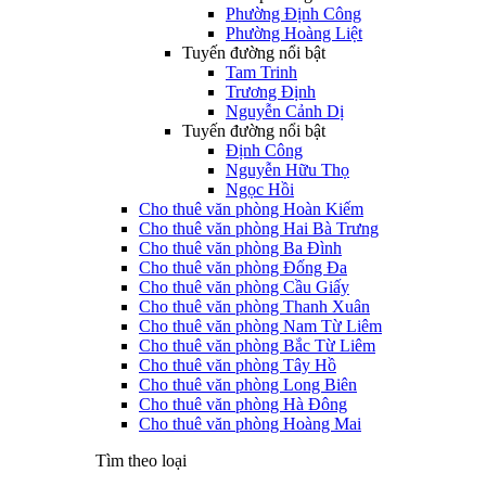
Phường Định Công
Phường Hoàng Liệt
Tuyến đường nổi bật
Tam Trinh
Trương Định
Nguyễn Cảnh Dị
Tuyến đường nổi bật
Định Công
Nguyễn Hữu Thọ
Ngọc Hồi
Cho thuê văn phòng Hoàn Kiếm
Cho thuê văn phòng Hai Bà Trưng
Cho thuê văn phòng Ba Đình
Cho thuê văn phòng Đống Đa
Cho thuê văn phòng Cầu Giấy
Cho thuê văn phòng Thanh Xuân
Cho thuê văn phòng Nam Từ Liêm
Cho thuê văn phòng Bắc Từ Liêm
Cho thuê văn phòng Tây Hồ
Cho thuê văn phòng Long Biên
Cho thuê văn phòng Hà Đông
Cho thuê văn phòng Hoàng Mai
Tìm theo loại