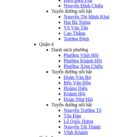
Điện Biên Phủ
Nguyễn Đình Chiểu
Tuyến đường nổi bật
Nguyễn Thị Minh Khai
Hai Bà Trưng
Võ Văn Tần
Cao Thắng
Trương Định
Quận 4
Danh sách phường
Phường Vĩnh Hội
Phường Khánh Hội
Phường Xóm Chiếu
Tuyến đường nổi bật
Đoàn Văn Bơ
Bến Vân Đồn
Hoàng Diệu
Khánh Hội
Đoàn Như Hài
Tuyến đường nổi bật
Nguyễn Trường Tộ
Tôn Đản
Lê Quốc Hưng
Nguyễn Tất Thành
Vĩnh Khánh