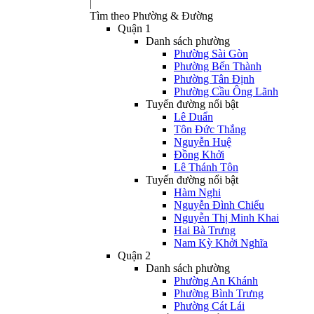
|
Tìm theo Phường & Đường
Quận 1
Danh sách phường
Phường Sài Gòn
Phường Bến Thành
Phường Tân Định
Phường Cầu Ông Lãnh
Tuyến đường nổi bật
Lê Duẩn
Tôn Đức Thắng
Nguyễn Huệ
Đồng Khởi
Lê Thánh Tôn
Tuyến đường nổi bật
Hàm Nghi
Nguyễn Đình Chiểu
Nguyễn Thị Minh Khai
Hai Bà Trưng
Nam Kỳ Khởi Nghĩa
Quận 2
Danh sách phường
Phường An Khánh
Phường Bình Trưng
Phường Cát Lái