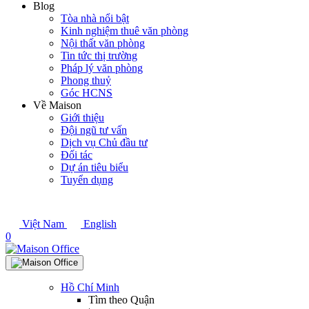
Blog
Tòa nhà nổi bật
Kinh nghiệm thuê văn phòng
Nội thất văn phòng
Tin tức thị trường
Pháp lý văn phòng
Phong thuỷ
Góc HCNS
Về Maison
Giới thiệu
Đội ngũ tư vấn
Dịch vụ Chủ đầu tư
Đối tác
Dự án tiêu biểu
Tuyển dụng
Việt Nam
English
0
Hồ Chí Minh
Tìm theo Quận