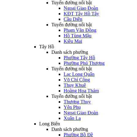
Tuyến đường nổi bật
Ngoại Giao Đoàn
KĐT Tây Hồ Tây
Cầu Diễn
Tuyến đường nổi bật
Phạm Văn Đồng
Hồ Tùng Mậu
Kiều Mai
Tây Hồ
Danh sách phường
Phường Tây Hồ
Phường Phú Thượng
Tuyến đường nổi bật
Lạc Long Quân
Võ Chí Công
Thụy Khuê
Hoàng Hoa Thám
Tuyến đường nổi bật
Thượng Thụy
Yên Phụ
Ngoại Giao Đoàn
Xuân La
Long Biên
Danh sách phường
Phường Bồ Đề