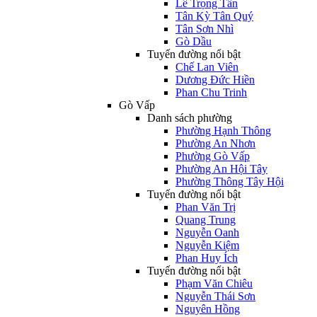
Lê Trọng Tấn
Tân Kỳ Tân Quý
Tân Sơn Nhì
Gò Dầu
Tuyến đường nổi bật
Chế Lan Viên
Dương Đức Hiền
Phan Chu Trinh
Gò Vấp
Danh sách phường
Phường Hạnh Thông
Phường An Nhơn
Phường Gò Vấp
Phường An Hội Tây
Phường Thông Tây Hội
Tuyến đường nổi bật
Phan Văn Trị
Quang Trung
Nguyễn Oanh
Nguyễn Kiệm
Phan Huy Ích
Tuyến đường nổi bật
Phạm Văn Chiêu
Nguyễn Thái Sơn
Nguyên Hồng