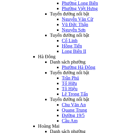
Phường Long Biên
Phường Việt Hưng
Tuyến đường nổi bật
Nguyễn Văn Cừ
Vũ Đức Thận
Nguyễn Sơn
Tuyến đường nổi bật
Cổ Linh
Hồng Tiến
Long Biên II
Hà Đông
Danh sách phường
Phường Hà Đông
Tuyến đường nổi bật
Trần Phú
Tố Hữu
Tô Hiệu
Lê Trọng Tấn
Tuyến đường nổi bật
Chu Văn An
Quang Trung
Đường 19/5
Cầu Am
Hoàng Mai
Danh sách phường