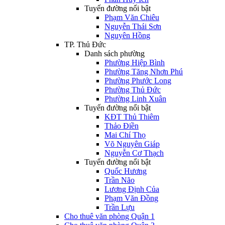
Tuyến đường nổi bật
Phạm Văn Chiêu
Nguyễn Thái Sơn
Nguyên Hồng
TP. Thủ Đức
Danh sách phường
Phường Hiệp Bình
Phường Tăng Nhơn Phú
Phường Phước Long
Phường Thủ Đức
Phường Linh Xuân
Tuyến đường nổi bật
KĐT Thủ Thiêm
Thảo Điền
Mai Chí Thọ
Võ Nguyên Giáp
Nguyễn Cơ Thạch
Tuyến đường nổi bật
Quốc Hương
Trần Não
Lương Định Của
Phạm Văn Đồng
Trần Lựu
Cho thuê văn phòng Quận 1