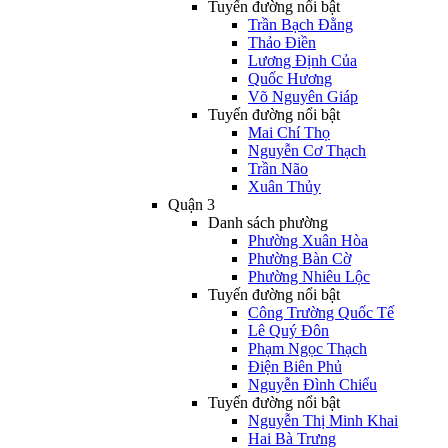
Tuyến đường nổi bật
Trần Bạch Đằng
Thảo Điền
Lương Định Của
Quốc Hương
Võ Nguyên Giáp
Tuyến đường nổi bật
Mai Chí Thọ
Nguyễn Cơ Thạch
Trần Não
Xuân Thủy
Quận 3
Danh sách phường
Phường Xuân Hòa
Phường Bàn Cờ
Phường Nhiêu Lộc
Tuyến đường nổi bật
Công Trường Quốc Tế
Lê Quý Đôn
Phạm Ngọc Thạch
Điện Biên Phủ
Nguyễn Đình Chiểu
Tuyến đường nổi bật
Nguyễn Thị Minh Khai
Hai Bà Trưng