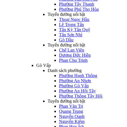
Phường Tây Thạnh
Phường Phú Thọ Hòa
Tuyến đường nổi bật
Thoại Ngọc Hầu
Lê Trọng Tấn
Tân Kỳ Tân Quý
Tân Sơn Nhì
Gò Dầu
Tuyến đường nổi bật
Chế Lan Viên
Dương Đức Hiền
Phan Chu Trinh
Gò Vấp
Danh sách phường
Phường Hạnh Thông
Phường An Nhơn
Phường Gò Vấp
Phường An Hội Tây
Phường Thông Tây Hội
Tuyến đường nổi bật
Phan Văn Trị
Quang Trung
Nguyễn Oanh
Nguyễn Kiệm
Phan Huy Ích