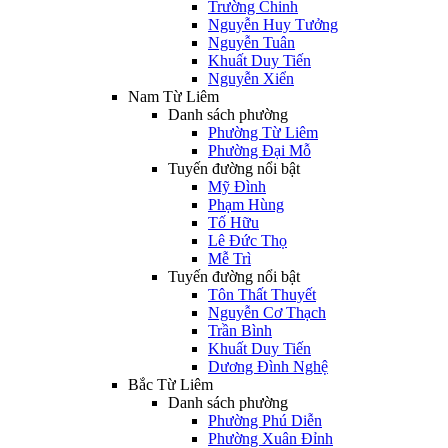
Trường Chinh
Nguyễn Huy Tưởng
Nguyễn Tuân
Khuất Duy Tiến
Nguyễn Xiển
Nam Từ Liêm
Danh sách phường
Phường Từ Liêm
Phường Đại Mỗ
Tuyến đường nổi bật
Mỹ Đình
Phạm Hùng
Tố Hữu
Lê Đức Thọ
Mễ Trì
Tuyến đường nổi bật
Tôn Thất Thuyết
Nguyễn Cơ Thạch
Trần Bình
Khuất Duy Tiến
Dương Đình Nghệ
Bắc Từ Liêm
Danh sách phường
Phường Phú Diễn
Phường Xuân Đỉnh