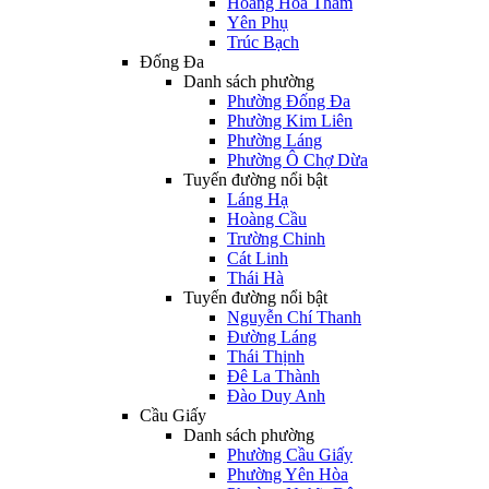
Hoàng Hoa Thám
Yên Phụ
Trúc Bạch
Đống Đa
Danh sách phường
Phường Đống Đa
Phường Kim Liên
Phường Láng
Phường Ô Chợ Dừa
Tuyến đường nổi bật
Láng Hạ
Hoàng Cầu
Trường Chinh
Cát Linh
Thái Hà
Tuyến đường nổi bật
Nguyễn Chí Thanh
Đường Láng
Thái Thịnh
Đê La Thành
Đào Duy Anh
Cầu Giấy
Danh sách phường
Phường Cầu Giấy
Phường Yên Hòa