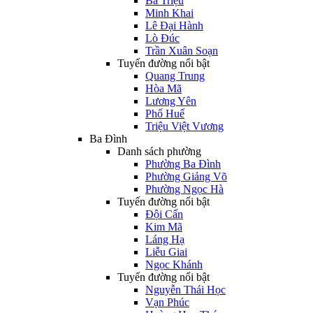
Bà Triệu
Minh Khai
Lê Đại Hành
Lò Đúc
Trần Xuân Soạn
Tuyến đường nổi bật
Quang Trung
Hòa Mã
Lương Yên
Phố Huế
Triệu Việt Vương
Ba Đình
Danh sách phường
Phường Ba Đình
Phường Giảng Võ
Phường Ngọc Hà
Tuyến đường nổi bật
Đội Cấn
Kim Mã
Láng Hạ
Liễu Giai
Ngọc Khánh
Tuyến đường nổi bật
Nguyễn Thái Học
Vạn Phúc