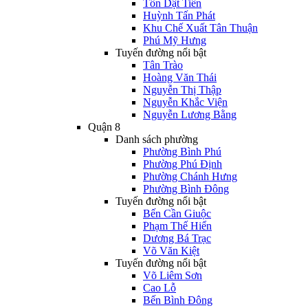
Tôn Dật Tiên
Huỳnh Tấn Phát
Khu Chế Xuất Tân Thuận
Phú Mỹ Hưng
Tuyến đường nổi bật
Tân Trào
Hoàng Văn Thái
Nguyễn Thị Thập
Nguyễn Khắc Viện
Nguyễn Lương Bằng
Quận 8
Danh sách phường
Phường Bình Phú
Phường Phú Định
Phường Chánh Hưng
Phường Bình Đông
Tuyến đường nổi bật
Bến Cần Giuộc
Phạm Thế Hiển
Dương Bá Trạc
Võ Văn Kiệt
Tuyến đường nổi bật
Võ Liêm Sơn
Cao Lỗ
Bến Bình Đông