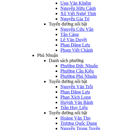
Ung Văn Khiêm
Nguyễn Hữu Cảnh
Xô Viết Nghệ Tĩnh
Nguyễn Gia Trí
Tuyến đường nổi bật
Nguyễn Cửu Vân
Tân Cảng
Lê Văn Duyệt
Phan Đăng Lưu
Phạm Viết Chánh
Phú Nhuận
Danh sách phường
Phường Đức Nhuận
Phường Cầu Kiệu
Phường Phú Nhuận
Tuyến đường nổi bật
Nguyễn Văn Trỗi
Phan Đăng Lưu
Phan Xích Long
Huỳnh Văn Bánh
Trần Huy Liệu
Tuyến đường nổi bật
Hoàng Văn Thụ
Trương Quốc Dung
Nguyễn Trọng Tuyển