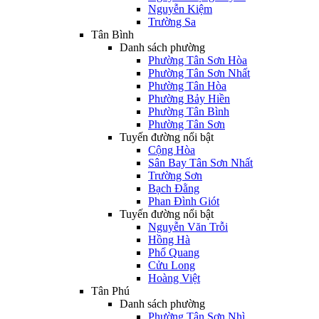
Nguyễn Kiệm
Trường Sa
Tân Bình
Danh sách phường
Phường Tân Sơn Hòa
Phường Tân Sơn Nhất
Phường Tân Hòa
Phường Bảy Hiền
Phường Tân Bình
Phường Tân Sơn
Tuyến đường nổi bật
Cộng Hòa
Sân Bay Tân Sơn Nhất
Trường Sơn
Bạch Đằng
Phan Đình Giót
Tuyến đường nổi bật
Nguyễn Văn Trỗi
Hồng Hà
Phổ Quang
Cửu Long
Hoàng Việt
Tân Phú
Danh sách phường
Phường Tân Sơn Nhì