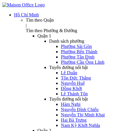
Hồ Chí Minh
Tìm theo Quận
|
Tìm theo Phường & Đường
Quận 1
Danh sách phường
Phường Sài Gòn
Phường Bến Thành
Phường Tân Định
Phường Cầu Ông Lãnh
Tuyến đường nổi bật
Lê Duẩn
Tôn Đức Thắng
Nguyễn Huệ
Đồng Khởi
Lê Thánh Tôn
Tuyến đường nổi bật
Hàm Nghi
Nguyễn Đình Chiểu
Nguyễn Thị Minh Khai
Hai Bà Trưng
Nam Kỳ Khởi Nghĩa
Quận 2