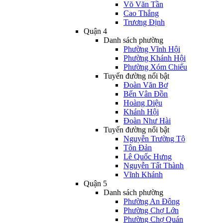
Võ Văn Tần
Cao Thắng
Trương Định
Quận 4
Danh sách phường
Phường Vĩnh Hội
Phường Khánh Hội
Phường Xóm Chiếu
Tuyến đường nổi bật
Đoàn Văn Bơ
Bến Vân Đồn
Hoàng Diệu
Khánh Hội
Đoàn Như Hài
Tuyến đường nổi bật
Nguyễn Trường Tộ
Tôn Đản
Lê Quốc Hưng
Nguyễn Tất Thành
Vĩnh Khánh
Quận 5
Danh sách phường
Phường An Đông
Phường Chợ Lớn
Phường Chợ Quán