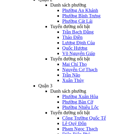
Danh sách phường
Phường An Khánh
Phường Bình Trưng
Phường Cát Lái
Tuyến đường nổi bật
Trần Bạch Đằng
Thảo Điền
Lương Định Của
Quốc Hương
Võ Nguyên Giáp
Tuyến đường nổi bật
Mai Chí Thọ
Nguyễn Cơ Thạch
Trần Não
Xuân Thủy
Quận 3
Danh sách phường
Phường Xuân Hòa
Phường Bàn Cờ
Phường Nhiêu Lộc
Tuyến đường nổi bật
Công Trường Quốc Tế
Lê Quý Đôn
Phạm Ngọc Thạch