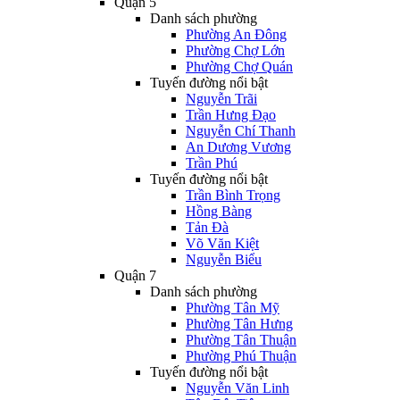
Quận 5
Danh sách phường
Phường An Đông
Phường Chợ Lớn
Phường Chợ Quán
Tuyến đường nổi bật
Nguyễn Trãi
Trần Hưng Đạo
Nguyễn Chí Thanh
An Dương Vương
Trần Phú
Tuyến đường nổi bật
Trần Bình Trọng
Hồng Bàng
Tản Đà
Võ Văn Kiệt
Nguyễn Biểu
Quận 7
Danh sách phường
Phường Tân Mỹ
Phường Tân Hưng
Phường Tân Thuận
Phường Phú Thuận
Tuyến đường nổi bật
Nguyễn Văn Linh