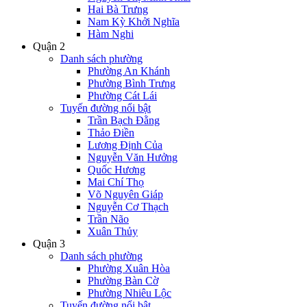
Hai Bà Trưng
Nam Kỳ Khởi Nghĩa
Hàm Nghi
Quận 2
Danh sách phường
Phường An Khánh
Phường Bình Trưng
Phường Cát Lái
Tuyến đường nổi bật
Trần Bạch Đằng
Thảo Điền
Lương Định Của
Nguyễn Văn Hưởng
Quốc Hương
Mai Chí Thọ
Võ Nguyên Giáp
Nguyễn Cơ Thạch
Trần Não
Xuân Thủy
Quận 3
Danh sách phường
Phường Xuân Hòa
Phường Bàn Cờ
Phường Nhiêu Lộc
Tuyến đường nổi bật