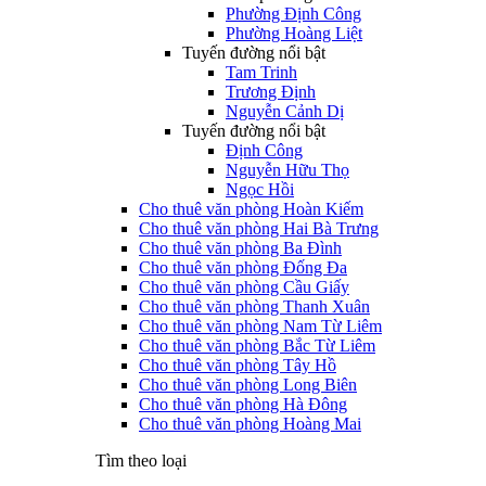
Phường Định Công
Phường Hoàng Liệt
Tuyến đường nổi bật
Tam Trinh
Trương Định
Nguyễn Cảnh Dị
Tuyến đường nổi bật
Định Công
Nguyễn Hữu Thọ
Ngọc Hồi
Cho thuê văn phòng Hoàn Kiếm
Cho thuê văn phòng Hai Bà Trưng
Cho thuê văn phòng Ba Đình
Cho thuê văn phòng Đống Đa
Cho thuê văn phòng Cầu Giấy
Cho thuê văn phòng Thanh Xuân
Cho thuê văn phòng Nam Từ Liêm
Cho thuê văn phòng Bắc Từ Liêm
Cho thuê văn phòng Tây Hồ
Cho thuê văn phòng Long Biên
Cho thuê văn phòng Hà Đông
Cho thuê văn phòng Hoàng Mai
Tìm theo loại