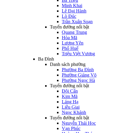
Bà Triệu
Minh Khai
Lê Đại Hành
Lò Đúc
Trần Xuân Soạn
Tuyến đường nổi bật
Quang Trung
Hòa Mã
Lương Yên
Phố Huế
Triệu Việt Vương
Ba Đình
Danh sách phường
Phường Ba Đình
Phường Giảng Võ
Phường Ngọc Hà
Tuyến đường nổi bật
Đội Cấn
Kim Mã
Láng Hạ
Liễu Giai
Ngọc Khánh
Tuyến đường nổi bật
Nguyễn Thái Học
Vạn Phúc