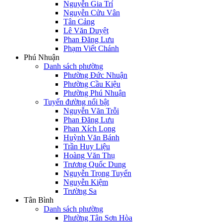
Nguyễn Gia Trí
Nguyễn Cửu Vân
Tân Cảng
Lê Văn Duyệt
Phan Đăng Lưu
Phạm Viết Chánh
Phú Nhuận
Danh sách phường
Phường Đức Nhuận
Phường Cầu Kiệu
Phường Phú Nhuận
Tuyến đường nổi bật
Nguyễn Văn Trỗi
Phan Đăng Lưu
Phan Xích Long
Huỳnh Văn Bánh
Trần Huy Liệu
Hoàng Văn Thụ
Trương Quốc Dung
Nguyễn Trọng Tuyển
Nguyễn Kiệm
Trường Sa
Tân Bình
Danh sách phường
Phường Tân Sơn Hòa