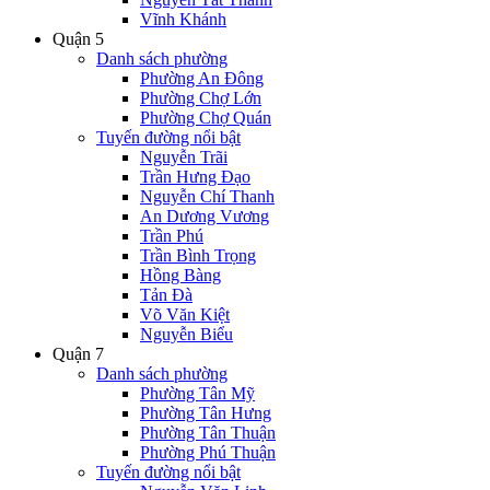
Vĩnh Khánh
Quận 5
Danh sách phường
Phường An Đông
Phường Chợ Lớn
Phường Chợ Quán
Tuyến đường nổi bật
Nguyễn Trãi
Trần Hưng Đạo
Nguyễn Chí Thanh
An Dương Vương
Trần Phú
Trần Bình Trọng
Hồng Bàng
Tản Đà
Võ Văn Kiệt
Nguyễn Biểu
Quận 7
Danh sách phường
Phường Tân Mỹ
Phường Tân Hưng
Phường Tân Thuận
Phường Phú Thuận
Tuyến đường nổi bật