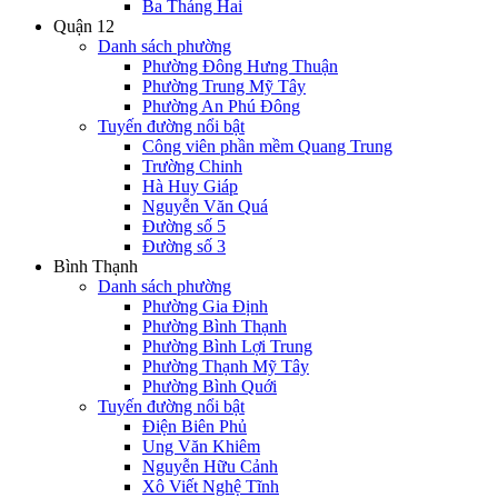
Ba Tháng Hai
Quận 12
Danh sách phường
Phường Đông Hưng Thuận
Phường Trung Mỹ Tây
Phường An Phú Đông
Tuyến đường nổi bật
Công viên phần mềm Quang Trung
Trường Chinh
Hà Huy Giáp
Nguyễn Văn Quá
Đường số 5
Đường số 3
Bình Thạnh
Danh sách phường
Phường Gia Định
Phường Bình Thạnh
Phường Bình Lợi Trung
Phường Thạnh Mỹ Tây
Phường Bình Quới
Tuyến đường nổi bật
Điện Biên Phủ
Ung Văn Khiêm
Nguyễn Hữu Cảnh
Xô Viết Nghệ Tĩnh