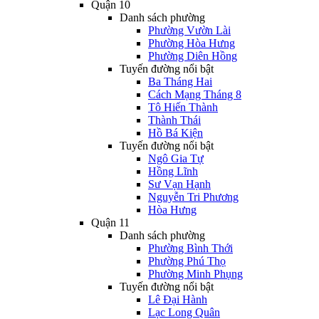
Quận 10
Danh sách phường
Phường Vườn Lài
Phường Hòa Hưng
Phường Diên Hồng
Tuyến đường nổi bật
Ba Tháng Hai
Cách Mạng Tháng 8
Tô Hiến Thành
Thành Thái
Hồ Bá Kiện
Tuyến đường nổi bật
Ngô Gia Tự
Hồng Lĩnh
Sư Vạn Hạnh
Nguyễn Tri Phương
Hòa Hưng
Quận 11
Danh sách phường
Phường Bình Thới
Phường Phú Thọ
Phường Minh Phụng
Tuyến đường nổi bật
Lê Đại Hành
Lạc Long Quân