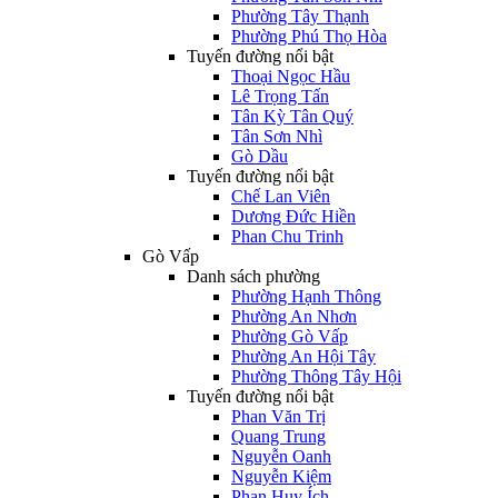
Phường Tây Thạnh
Phường Phú Thọ Hòa
Tuyến đường nổi bật
Thoại Ngọc Hầu
Lê Trọng Tấn
Tân Kỳ Tân Quý
Tân Sơn Nhì
Gò Dầu
Tuyến đường nổi bật
Chế Lan Viên
Dương Đức Hiền
Phan Chu Trinh
Gò Vấp
Danh sách phường
Phường Hạnh Thông
Phường An Nhơn
Phường Gò Vấp
Phường An Hội Tây
Phường Thông Tây Hội
Tuyến đường nổi bật
Phan Văn Trị
Quang Trung
Nguyễn Oanh
Nguyễn Kiệm
Phan Huy Ích