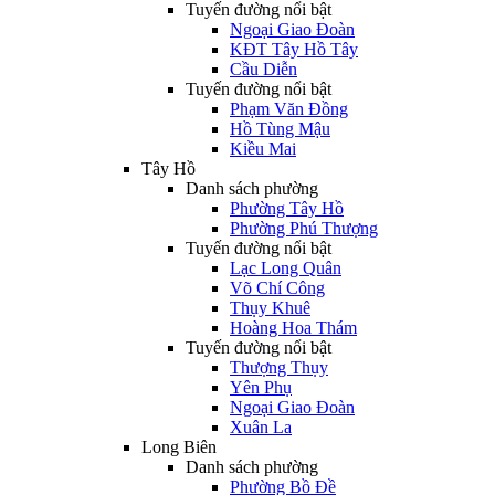
Tuyến đường nổi bật
Ngoại Giao Đoàn
KĐT Tây Hồ Tây
Cầu Diễn
Tuyến đường nổi bật
Phạm Văn Đồng
Hồ Tùng Mậu
Kiều Mai
Tây Hồ
Danh sách phường
Phường Tây Hồ
Phường Phú Thượng
Tuyến đường nổi bật
Lạc Long Quân
Võ Chí Công
Thụy Khuê
Hoàng Hoa Thám
Tuyến đường nổi bật
Thượng Thụy
Yên Phụ
Ngoại Giao Đoàn
Xuân La
Long Biên
Danh sách phường
Phường Bồ Đề