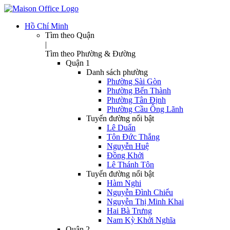
Hồ Chí Minh
Tìm theo Quận
|
Tìm theo Phường & Đường
Quận 1
Danh sách phường
Phường Sài Gòn
Phường Bến Thành
Phường Tân Định
Phường Cầu Ông Lãnh
Tuyến đường nổi bật
Lê Duẩn
Tôn Đức Thắng
Nguyễn Huệ
Đồng Khởi
Lê Thánh Tôn
Tuyến đường nổi bật
Hàm Nghi
Nguyễn Đình Chiểu
Nguyễn Thị Minh Khai
Hai Bà Trưng
Nam Kỳ Khởi Nghĩa
Quận 2