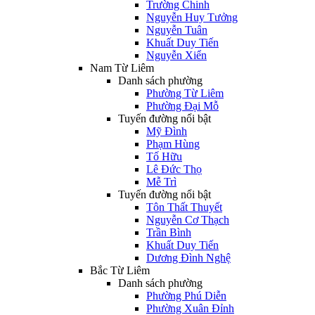
Trường Chinh
Nguyễn Huy Tưởng
Nguyễn Tuân
Khuất Duy Tiến
Nguyễn Xiển
Nam Từ Liêm
Danh sách phường
Phường Từ Liêm
Phường Đại Mỗ
Tuyến đường nổi bật
Mỹ Đình
Phạm Hùng
Tố Hữu
Lê Đức Thọ
Mễ Trì
Tuyến đường nổi bật
Tôn Thất Thuyết
Nguyễn Cơ Thạch
Trần Bình
Khuất Duy Tiến
Dương Đình Nghệ
Bắc Từ Liêm
Danh sách phường
Phường Phú Diễn
Phường Xuân Đỉnh