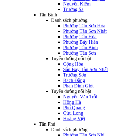
Nguyễn Kiệm
Trường Sa
Tân Bình
Danh sách phường
Phường Tân Sơn Hòa
Phường Tân Sơn Nhất
Phường Tân Hòa
Phường Bảy Hiền
Phường Tân Bình
Phường Tân Sơn
Tuyến đường nổi bật
Cộng Hòa
Sân Bay Tân Sơn Nhất
Trường Sơn
Bạch Đằng
Phan Đình Giót
Tuyến đường nổi bật
Nguyễn Văn Trỗi
Hồng Hà
Phổ Quang
Cửu Long
Hoàng Việt
Tân Phú
Danh sách phường
Phường Tân Sơn Nhì