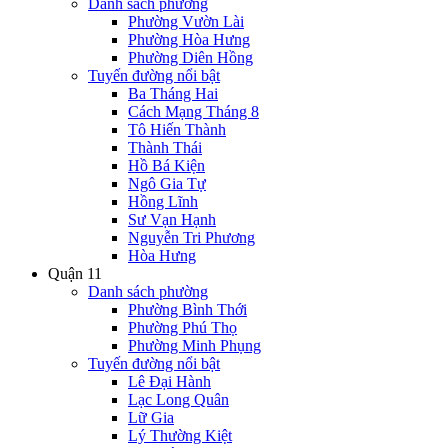
Danh sách phường
Phường Vườn Lài
Phường Hòa Hưng
Phường Diên Hồng
Tuyến đường nổi bật
Ba Tháng Hai
Cách Mạng Tháng 8
Tô Hiến Thành
Thành Thái
Hồ Bá Kiện
Ngô Gia Tự
Hồng Lĩnh
Sư Vạn Hạnh
Nguyễn Tri Phương
Hòa Hưng
Quận 11
Danh sách phường
Phường Bình Thới
Phường Phú Thọ
Phường Minh Phụng
Tuyến đường nổi bật
Lê Đại Hành
Lạc Long Quân
Lữ Gia
Lý Thường Kiệt