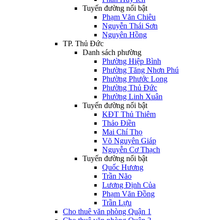
Tuyến đường nổi bật
Phạm Văn Chiêu
Nguyễn Thái Sơn
Nguyên Hồng
TP. Thủ Đức
Danh sách phường
Phường Hiệp Bình
Phường Tăng Nhơn Phú
Phường Phước Long
Phường Thủ Đức
Phường Linh Xuân
Tuyến đường nổi bật
KĐT Thủ Thiêm
Thảo Điền
Mai Chí Thọ
Võ Nguyên Giáp
Nguyễn Cơ Thạch
Tuyến đường nổi bật
Quốc Hương
Trần Não
Lương Định Của
Phạm Văn Đồng
Trần Lựu
Cho thuê văn phòng Quận 1