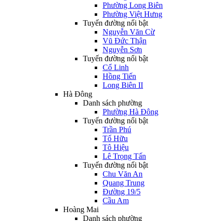
Phường Long Biên
Phường Việt Hưng
Tuyến đường nổi bật
Nguyễn Văn Cừ
Vũ Đức Thận
Nguyễn Sơn
Tuyến đường nổi bật
Cổ Linh
Hồng Tiến
Long Biên II
Hà Đông
Danh sách phường
Phường Hà Đông
Tuyến đường nổi bật
Trần Phú
Tố Hữu
Tô Hiệu
Lê Trọng Tấn
Tuyến đường nổi bật
Chu Văn An
Quang Trung
Đường 19/5
Cầu Am
Hoàng Mai
Danh sách phường