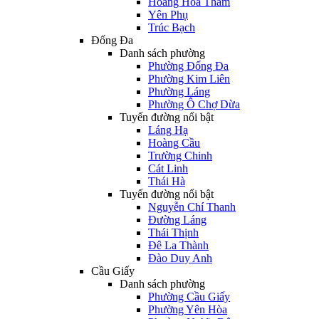
Hoàng Hoa Thám
Yên Phụ
Trúc Bạch
Đống Đa
Danh sách phường
Phường Đống Đa
Phường Kim Liên
Phường Láng
Phường Ô Chợ Dừa
Tuyến đường nổi bật
Láng Hạ
Hoàng Cầu
Trường Chinh
Cát Linh
Thái Hà
Tuyến đường nổi bật
Nguyễn Chí Thanh
Đường Láng
Thái Thịnh
Đê La Thành
Đào Duy Anh
Cầu Giấy
Danh sách phường
Phường Cầu Giấy
Phường Yên Hòa