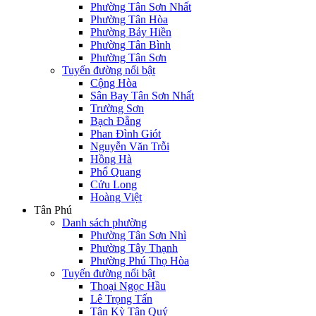
Phường Tân Sơn Nhất
Phường Tân Hòa
Phường Bảy Hiền
Phường Tân Bình
Phường Tân Sơn
Tuyến đường nổi bật
Cộng Hòa
Sân Bay Tân Sơn Nhất
Trường Sơn
Bạch Đằng
Phan Đình Giót
Nguyễn Văn Trỗi
Hồng Hà
Phổ Quang
Cửu Long
Hoàng Việt
Tân Phú
Danh sách phường
Phường Tân Sơn Nhì
Phường Tây Thạnh
Phường Phú Thọ Hòa
Tuyến đường nổi bật
Thoại Ngọc Hầu
Lê Trọng Tấn
Tân Kỳ Tân Quý