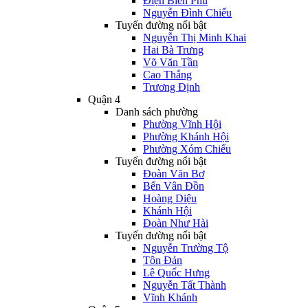
Điện Biên Phủ
Nguyễn Đình Chiểu
Tuyến đường nổi bật
Nguyễn Thị Minh Khai
Hai Bà Trưng
Võ Văn Tần
Cao Thắng
Trương Định
Quận 4
Danh sách phường
Phường Vĩnh Hội
Phường Khánh Hội
Phường Xóm Chiếu
Tuyến đường nổi bật
Đoàn Văn Bơ
Bến Vân Đồn
Hoàng Diệu
Khánh Hội
Đoàn Như Hài
Tuyến đường nổi bật
Nguyễn Trường Tộ
Tôn Đản
Lê Quốc Hưng
Nguyễn Tất Thành
Vĩnh Khánh