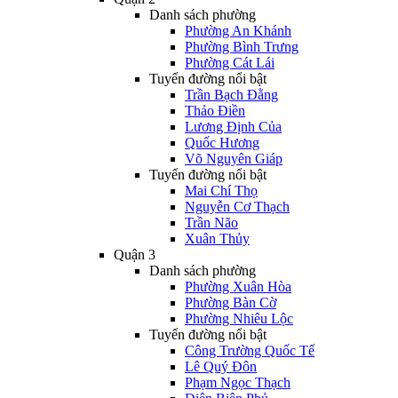
Danh sách phường
Phường An Khánh
Phường Bình Trưng
Phường Cát Lái
Tuyến đường nổi bật
Trần Bạch Đằng
Thảo Điền
Lương Định Của
Quốc Hương
Võ Nguyên Giáp
Tuyến đường nổi bật
Mai Chí Thọ
Nguyễn Cơ Thạch
Trần Não
Xuân Thủy
Quận 3
Danh sách phường
Phường Xuân Hòa
Phường Bàn Cờ
Phường Nhiêu Lộc
Tuyến đường nổi bật
Công Trường Quốc Tế
Lê Quý Đôn
Phạm Ngọc Thạch