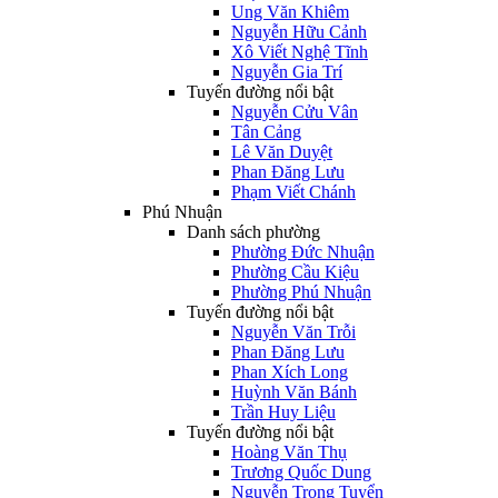
Ung Văn Khiêm
Nguyễn Hữu Cảnh
Xô Viết Nghệ Tĩnh
Nguyễn Gia Trí
Tuyến đường nổi bật
Nguyễn Cửu Vân
Tân Cảng
Lê Văn Duyệt
Phan Đăng Lưu
Phạm Viết Chánh
Phú Nhuận
Danh sách phường
Phường Đức Nhuận
Phường Cầu Kiệu
Phường Phú Nhuận
Tuyến đường nổi bật
Nguyễn Văn Trỗi
Phan Đăng Lưu
Phan Xích Long
Huỳnh Văn Bánh
Trần Huy Liệu
Tuyến đường nổi bật
Hoàng Văn Thụ
Trương Quốc Dung
Nguyễn Trọng Tuyển