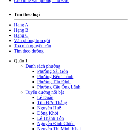
Cho thuê văn phòng Thủ Đức
Tìm theo loại
Hạng A
Hạng B
Hạng C
Văn phòng trọn gói
Toà nhà nguyên căn
Tìm theo đường
Quận 1
Danh sách phường
Phường Sài Gòn
Phường Bến Thành
Phường Tân Định
Phường Cầu Ông Lãnh
Tuyến đường nổi bật
Lê Duẩn
Tôn Đức Thắng
Nguyễn Huệ
Đồng Khởi
Lê Thánh Tôn
Nguyễn Đình Chiểu
Nguyễn Thị Minh Khai