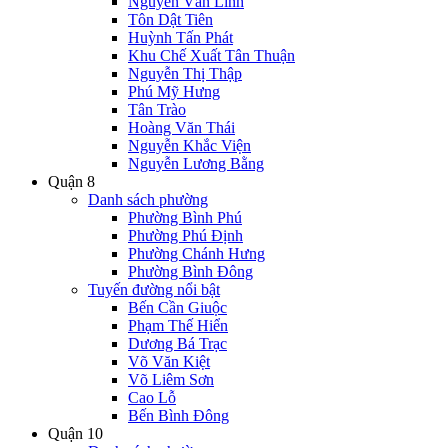
Nguyễn Văn Linh
Tôn Dật Tiên
Huỳnh Tấn Phát
Khu Chế Xuất Tân Thuận
Nguyễn Thị Thập
Phú Mỹ Hưng
Tân Trào
Hoàng Văn Thái
Nguyễn Khắc Viện
Nguyễn Lương Bằng
Quận 8
Danh sách phường
Phường Bình Phú
Phường Phú Định
Phường Chánh Hưng
Phường Bình Đông
Tuyến đường nổi bật
Bến Cần Giuộc
Phạm Thế Hiển
Dương Bá Trạc
Võ Văn Kiệt
Võ Liêm Sơn
Cao Lỗ
Bến Bình Đông
Quận 10