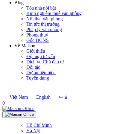
Blog
Tòa nhà nổi bật
Kinh nghiệm thuê văn phòng
Nội thất văn phòng
Tin tức thị trường
Pháp lý văn phòng
Phong thuỷ
Góc HCNS
Về Maison
Giới thiệu
Đội ngũ tư vấn
Dịch vụ Chủ đầu tư
Đối tác
Dự án tiêu biểu
Tuyển dụng
Việt Nam
English
中文
0
Hồ Chí Minh
Hà Nội