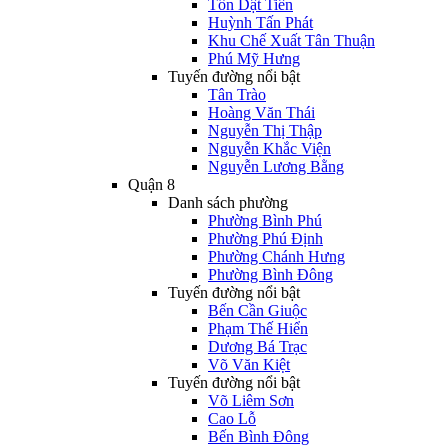
Tôn Dật Tiên
Huỳnh Tấn Phát
Khu Chế Xuất Tân Thuận
Phú Mỹ Hưng
Tuyến đường nổi bật
Tân Trào
Hoàng Văn Thái
Nguyễn Thị Thập
Nguyễn Khắc Viện
Nguyễn Lương Bằng
Quận 8
Danh sách phường
Phường Bình Phú
Phường Phú Định
Phường Chánh Hưng
Phường Bình Đông
Tuyến đường nổi bật
Bến Cần Giuộc
Phạm Thế Hiển
Dương Bá Trạc
Võ Văn Kiệt
Tuyến đường nổi bật
Võ Liêm Sơn
Cao Lỗ
Bến Bình Đông