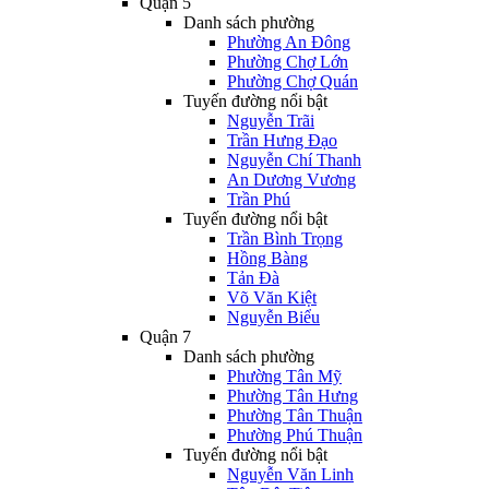
Quận 5
Danh sách phường
Phường An Đông
Phường Chợ Lớn
Phường Chợ Quán
Tuyến đường nổi bật
Nguyễn Trãi
Trần Hưng Đạo
Nguyễn Chí Thanh
An Dương Vương
Trần Phú
Tuyến đường nổi bật
Trần Bình Trọng
Hồng Bàng
Tản Đà
Võ Văn Kiệt
Nguyễn Biểu
Quận 7
Danh sách phường
Phường Tân Mỹ
Phường Tân Hưng
Phường Tân Thuận
Phường Phú Thuận
Tuyến đường nổi bật
Nguyễn Văn Linh