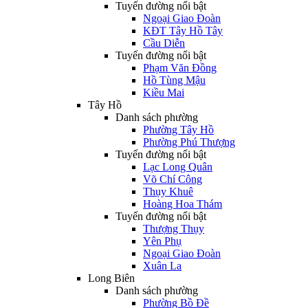
Tuyến đường nổi bật
Ngoại Giao Đoàn
KĐT Tây Hồ Tây
Cầu Diễn
Tuyến đường nổi bật
Phạm Văn Đồng
Hồ Tùng Mậu
Kiều Mai
Tây Hồ
Danh sách phường
Phường Tây Hồ
Phường Phú Thượng
Tuyến đường nổi bật
Lạc Long Quân
Võ Chí Công
Thụy Khuê
Hoàng Hoa Thám
Tuyến đường nổi bật
Thượng Thụy
Yên Phụ
Ngoại Giao Đoàn
Xuân La
Long Biên
Danh sách phường
Phường Bồ Đề