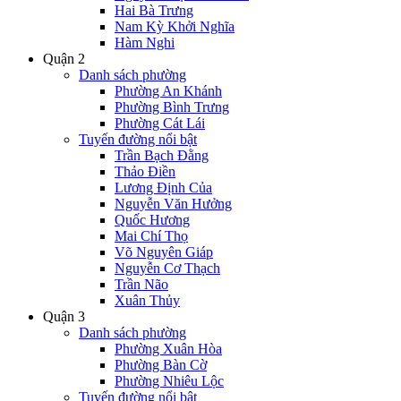
Hai Bà Trưng
Nam Kỳ Khởi Nghĩa
Hàm Nghi
Quận 2
Danh sách phường
Phường An Khánh
Phường Bình Trưng
Phường Cát Lái
Tuyến đường nổi bật
Trần Bạch Đằng
Thảo Điền
Lương Định Của
Nguyễn Văn Hưởng
Quốc Hương
Mai Chí Thọ
Võ Nguyên Giáp
Nguyễn Cơ Thạch
Trần Não
Xuân Thủy
Quận 3
Danh sách phường
Phường Xuân Hòa
Phường Bàn Cờ
Phường Nhiêu Lộc
Tuyến đường nổi bật