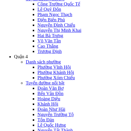
Công Trường Quốc Tế
Lê Quý Đôn
Phạm Ngọc Thạch
Điện Biên Phủ
Nguyễn Đình Chiểu
Nguyễn Thị Minh Khai
Hai Bà Trưng
Võ Văn Tần
Cao Thắng
Trương Định
Quận 4
Danh sách phường
Phường Vĩnh Hội
Phường Khánh Hội
Phường Xóm Chiếu
Tuyến đường nổi bật
Đoàn Văn Bơ
Bến Vân Đồn
Hoàng Diệu
Khánh Hội
Đoàn Như Hài
Nguyễn Trường Tộ
Tôn Đản
Lê Quốc Hưng
Nguyễn Tất Thành