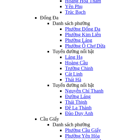
Hoàng Hoa Thám
Yên Phụ
Trúc Bạch
Đống Đa
Danh sách phường
Phường Đống Đa
Phường Kim Liên
Phường Láng
Phường Ô Chợ Dừa
Tuyến đường nổi bật
Láng Hạ
Hoàng Cầu
Trường Chinh
Cát Linh
Thái Hà
Tuyến đường nổi bật
Nguyễn Chí Thanh
Đường Láng
Thái Thịnh
Đê La Thành
Đào Duy Anh
Cầu Giấy
Danh sách phường
Phường Cầu Giấy
Phường Yên Hòa