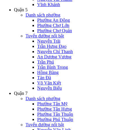
Vĩnh Khánh
Quận 5
Danh sách phường
Phường An Đông
Phường Chợ Lớn
Phường Chợ Quán
Tuyến đường nổi bật
Nguyễn Trãi
Trần Hưng Đạo
Nguyễn Chí Thanh
An Dương Vương
Trần Phú
Trần Bình Trọng
Hồng Bàng
Tản Đà
Võ Văn Kiệt
Nguyễn Biểu
Quận 7
Danh sách phường
Phường Tân Mỹ
Phường Tân Hưng
Phường Tân Thuận
Phường Phú Thuận
Tuyến đường nổi bật
Nguyễn Văn Linh