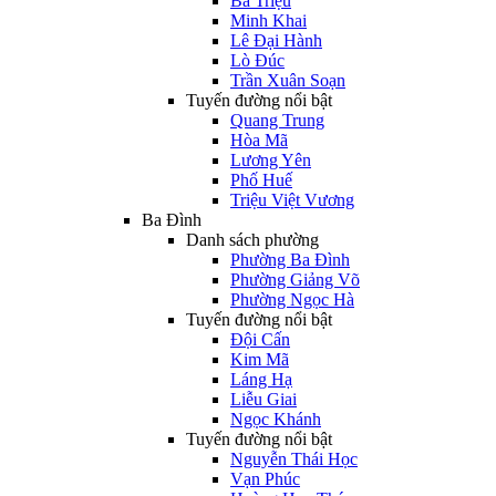
Bà Triệu
Minh Khai
Lê Đại Hành
Lò Đúc
Trần Xuân Soạn
Tuyến đường nổi bật
Quang Trung
Hòa Mã
Lương Yên
Phố Huế
Triệu Việt Vương
Ba Đình
Danh sách phường
Phường Ba Đình
Phường Giảng Võ
Phường Ngọc Hà
Tuyến đường nổi bật
Đội Cấn
Kim Mã
Láng Hạ
Liễu Giai
Ngọc Khánh
Tuyến đường nổi bật
Nguyễn Thái Học
Vạn Phúc