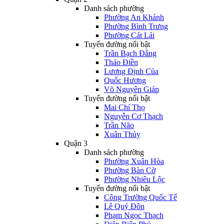
Danh sách phường
Phường An Khánh
Phường Bình Trưng
Phường Cát Lái
Tuyến đường nổi bật
Trần Bạch Đằng
Thảo Điền
Lương Định Của
Quốc Hương
Võ Nguyên Giáp
Tuyến đường nổi bật
Mai Chí Thọ
Nguyễn Cơ Thạch
Trần Não
Xuân Thủy
Quận 3
Danh sách phường
Phường Xuân Hòa
Phường Bàn Cờ
Phường Nhiêu Lộc
Tuyến đường nổi bật
Công Trường Quốc Tế
Lê Quý Đôn
Phạm Ngọc Thạch