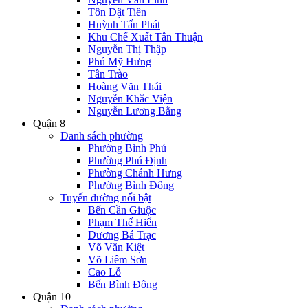
Tôn Dật Tiên
Huỳnh Tấn Phát
Khu Chế Xuất Tân Thuận
Nguyễn Thị Thập
Phú Mỹ Hưng
Tân Trào
Hoàng Văn Thái
Nguyễn Khắc Viện
Nguyễn Lương Bằng
Quận 8
Danh sách phường
Phường Bình Phú
Phường Phú Định
Phường Chánh Hưng
Phường Bình Đông
Tuyến đường nổi bật
Bến Cần Giuộc
Phạm Thế Hiển
Dương Bá Trạc
Võ Văn Kiệt
Võ Liêm Sơn
Cao Lỗ
Bến Bình Đông
Quận 10