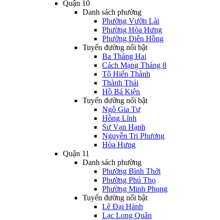
Quận 10
Danh sách phường
Phường Vườn Lài
Phường Hòa Hưng
Phường Diên Hồng
Tuyến đường nổi bật
Ba Tháng Hai
Cách Mạng Tháng 8
Tô Hiến Thành
Thành Thái
Hồ Bá Kiện
Tuyến đường nổi bật
Ngô Gia Tự
Hồng Lĩnh
Sư Vạn Hạnh
Nguyễn Tri Phương
Hòa Hưng
Quận 11
Danh sách phường
Phường Bình Thới
Phường Phú Thọ
Phường Minh Phụng
Tuyến đường nổi bật
Lê Đại Hành
Lạc Long Quân