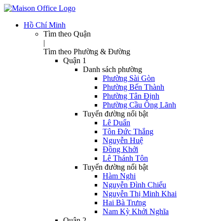
Hồ Chí Minh
Tìm theo Quận
|
Tìm theo Phường & Đường
Quận 1
Danh sách phường
Phường Sài Gòn
Phường Bến Thành
Phường Tân Định
Phường Cầu Ông Lãnh
Tuyến đường nổi bật
Lê Duẩn
Tôn Đức Thắng
Nguyễn Huệ
Đồng Khởi
Lê Thánh Tôn
Tuyến đường nổi bật
Hàm Nghi
Nguyễn Đình Chiểu
Nguyễn Thị Minh Khai
Hai Bà Trưng
Nam Kỳ Khởi Nghĩa
Quận 2