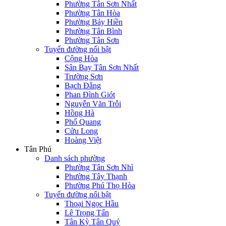
Phường Tân Sơn Nhất
Phường Tân Hòa
Phường Bảy Hiền
Phường Tân Bình
Phường Tân Sơn
Tuyến đường nổi bật
Cộng Hòa
Sân Bay Tân Sơn Nhất
Trường Sơn
Bạch Đằng
Phan Đình Giót
Nguyễn Văn Trỗi
Hồng Hà
Phổ Quang
Cửu Long
Hoàng Việt
Tân Phú
Danh sách phường
Phường Tân Sơn Nhì
Phường Tây Thạnh
Phường Phú Thọ Hòa
Tuyến đường nổi bật
Thoại Ngọc Hầu
Lê Trọng Tấn
Tân Kỳ Tân Quý