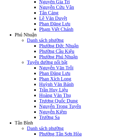
Nguyễn Gia Trí
Nguyễn Cửu Vân
Tân Cảng
Lê Văn Duyệt
Phan Đăng Lưu
Phạm Viết Chánh
Phú Nhuận
Danh sách phường
Phường Đức Nhuận
Phường Cầu Kiệu
Phường Phú Nhuận
Tuyến đường nổi bật
Nguyễn Văn Trỗi
Phan Đăng Lưu
Phan Xích Long
Huỳnh Văn Bánh
Trần Huy Liệu
Hoàng Văn Thụ
Trương Quốc Dung
Nguyễn Trọng Tuyển
Nguyễn Kiệm
Trường Sa
Tân Bình
Danh sách phường
Phường Tân Sơn Hòa