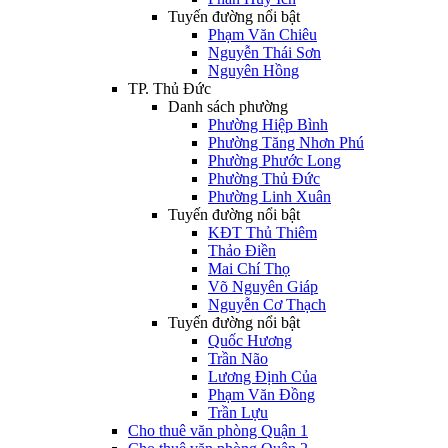
Tuyến đường nổi bật
Phạm Văn Chiêu
Nguyễn Thái Sơn
Nguyên Hồng
TP. Thủ Đức
Danh sách phường
Phường Hiệp Bình
Phường Tăng Nhơn Phú
Phường Phước Long
Phường Thủ Đức
Phường Linh Xuân
Tuyến đường nổi bật
KĐT Thủ Thiêm
Thảo Điền
Mai Chí Thọ
Võ Nguyên Giáp
Nguyễn Cơ Thạch
Tuyến đường nổi bật
Quốc Hương
Trần Não
Lương Định Của
Phạm Văn Đồng
Trần Lựu
Cho thuê văn phòng Quận 1