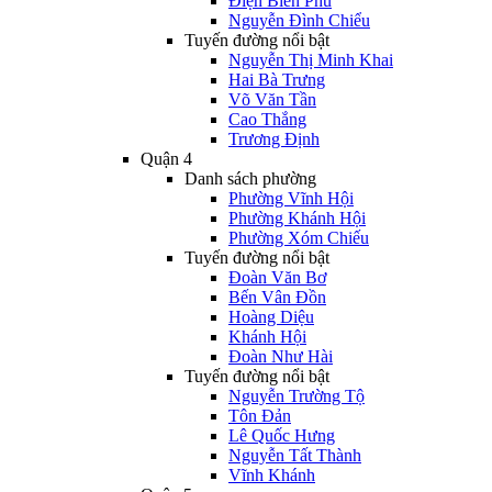
Điện Biên Phủ
Nguyễn Đình Chiểu
Tuyến đường nổi bật
Nguyễn Thị Minh Khai
Hai Bà Trưng
Võ Văn Tần
Cao Thắng
Trương Định
Quận 4
Danh sách phường
Phường Vĩnh Hội
Phường Khánh Hội
Phường Xóm Chiếu
Tuyến đường nổi bật
Đoàn Văn Bơ
Bến Vân Đồn
Hoàng Diệu
Khánh Hội
Đoàn Như Hài
Tuyến đường nổi bật
Nguyễn Trường Tộ
Tôn Đản
Lê Quốc Hưng
Nguyễn Tất Thành
Vĩnh Khánh