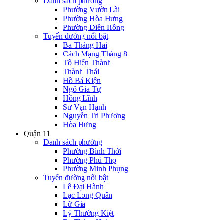
Danh sách phường
Phường Vườn Lài
Phường Hòa Hưng
Phường Diên Hồng
Tuyến đường nổi bật
Ba Tháng Hai
Cách Mạng Tháng 8
Tô Hiến Thành
Thành Thái
Hồ Bá Kiện
Ngô Gia Tự
Hồng Lĩnh
Sư Vạn Hạnh
Nguyễn Tri Phương
Hòa Hưng
Quận 11
Danh sách phường
Phường Bình Thới
Phường Phú Thọ
Phường Minh Phụng
Tuyến đường nổi bật
Lê Đại Hành
Lạc Long Quân
Lữ Gia
Lý Thường Kiệt