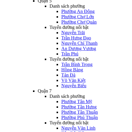
Quận 5
Danh sách phường
Phường An Đông
Phường Chợ Lớn
Phường Chợ Quán
Tuyến đường nổi bật
Nguyễn Trãi
Trần Hưng Đạo
Nguyễn Chí Thanh
An Dương Vương
Trần Phú
Tuyến đường nổi bật
Trần Bình Trọng
Hồng Bàng
Tản Đà
Võ Văn Kiệt
Nguyễn Biểu
Quận 7
Danh sách phường
Phường Tân Mỹ
Phường Tân Hưng
Phường Tân Thuận
Phường Phú Thuận
Tuyến đường nổi bật
Nguyễn Văn Linh