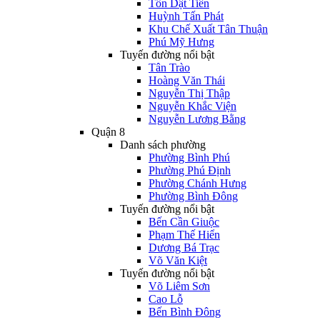
Tôn Dật Tiên
Huỳnh Tấn Phát
Khu Chế Xuất Tân Thuận
Phú Mỹ Hưng
Tuyến đường nổi bật
Tân Trào
Hoàng Văn Thái
Nguyễn Thị Thập
Nguyễn Khắc Viện
Nguyễn Lương Bằng
Quận 8
Danh sách phường
Phường Bình Phú
Phường Phú Định
Phường Chánh Hưng
Phường Bình Đông
Tuyến đường nổi bật
Bến Cần Giuộc
Phạm Thế Hiển
Dương Bá Trạc
Võ Văn Kiệt
Tuyến đường nổi bật
Võ Liêm Sơn
Cao Lỗ
Bến Bình Đông