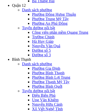
Ba Tháng Hai
Quận 12
Danh sách phường
Phường Đông Hưng Thuận
Phường Trung Mỹ Tây
Phường An Phú Đông
Tuyến đường nổi bật
Công viên phần mềm Quang Trung
Trường Chinh
Hà Huy Giáp
Nguyễn Văn Quá
Đường số 5
Đường số 3
Bình Thạnh
Danh sách phường
Phường Gia Định
Phường Bình Thạnh
Phường Bình Lợi Trung
Phường Thạnh Mỹ Tây
Phường Bình Quới
Tuyến đường nổi bật
Điện Biên Phủ
Ung Văn Khiêm
Nguyễn Hữu Cảnh
Xô Viết Nghệ Tĩnh