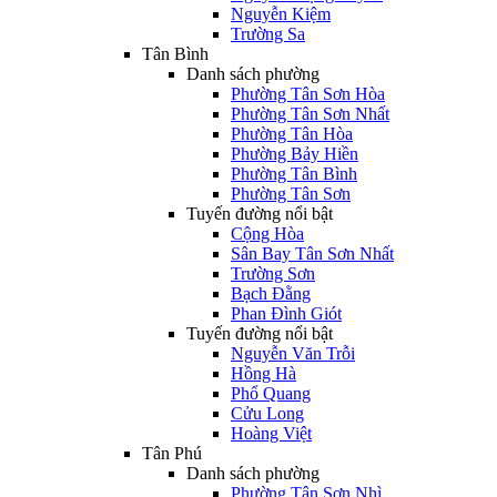
Nguyễn Kiệm
Trường Sa
Tân Bình
Danh sách phường
Phường Tân Sơn Hòa
Phường Tân Sơn Nhất
Phường Tân Hòa
Phường Bảy Hiền
Phường Tân Bình
Phường Tân Sơn
Tuyến đường nổi bật
Cộng Hòa
Sân Bay Tân Sơn Nhất
Trường Sơn
Bạch Đằng
Phan Đình Giót
Tuyến đường nổi bật
Nguyễn Văn Trỗi
Hồng Hà
Phổ Quang
Cửu Long
Hoàng Việt
Tân Phú
Danh sách phường
Phường Tân Sơn Nhì