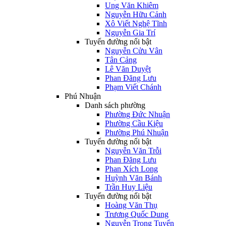
Ung Văn Khiêm
Nguyễn Hữu Cảnh
Xô Viết Nghệ Tĩnh
Nguyễn Gia Trí
Tuyến đường nổi bật
Nguyễn Cửu Vân
Tân Cảng
Lê Văn Duyệt
Phan Đăng Lưu
Phạm Viết Chánh
Phú Nhuận
Danh sách phường
Phường Đức Nhuận
Phường Cầu Kiệu
Phường Phú Nhuận
Tuyến đường nổi bật
Nguyễn Văn Trỗi
Phan Đăng Lưu
Phan Xích Long
Huỳnh Văn Bánh
Trần Huy Liệu
Tuyến đường nổi bật
Hoàng Văn Thụ
Trương Quốc Dung
Nguyễn Trọng Tuyển