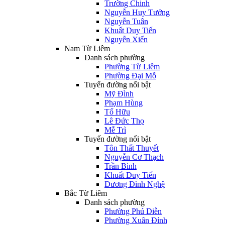
Trường Chinh
Nguyễn Huy Tưởng
Nguyễn Tuân
Khuất Duy Tiến
Nguyễn Xiển
Nam Từ Liêm
Danh sách phường
Phường Từ Liêm
Phường Đại Mỗ
Tuyến đường nổi bật
Mỹ Đình
Phạm Hùng
Tố Hữu
Lê Đức Thọ
Mễ Trì
Tuyến đường nổi bật
Tôn Thất Thuyết
Nguyễn Cơ Thạch
Trần Bình
Khuất Duy Tiến
Dương Đình Nghệ
Bắc Từ Liêm
Danh sách phường
Phường Phú Diễn
Phường Xuân Đỉnh