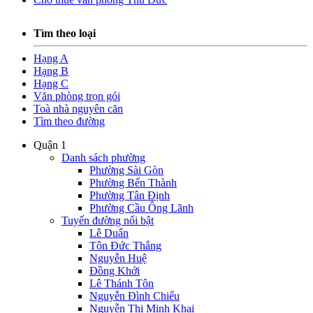
Tìm theo loại
Hạng A
Hạng B
Hạng C
Văn phòng trọn gói
Toà nhà nguyên căn
Tìm theo đường
Quận 1
Danh sách phường
Phường Sài Gòn
Phường Bến Thành
Phường Tân Định
Phường Cầu Ông Lãnh
Tuyến đường nổi bật
Lê Duẩn
Tôn Đức Thắng
Nguyễn Huệ
Đồng Khởi
Lê Thánh Tôn
Nguyễn Đình Chiểu
Nguyễn Thị Minh Khai