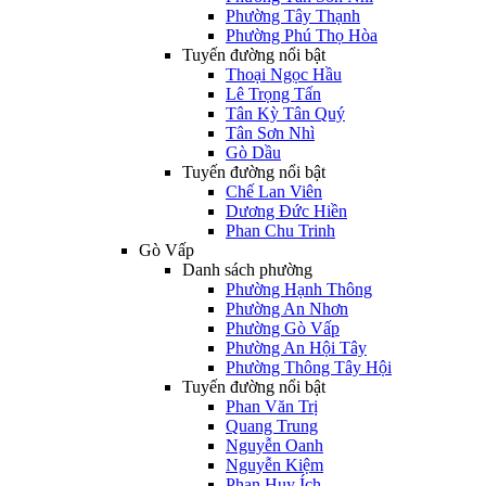
Phường Tây Thạnh
Phường Phú Thọ Hòa
Tuyến đường nổi bật
Thoại Ngọc Hầu
Lê Trọng Tấn
Tân Kỳ Tân Quý
Tân Sơn Nhì
Gò Dầu
Tuyến đường nổi bật
Chế Lan Viên
Dương Đức Hiền
Phan Chu Trinh
Gò Vấp
Danh sách phường
Phường Hạnh Thông
Phường An Nhơn
Phường Gò Vấp
Phường An Hội Tây
Phường Thông Tây Hội
Tuyến đường nổi bật
Phan Văn Trị
Quang Trung
Nguyễn Oanh
Nguyễn Kiệm
Phan Huy Ích