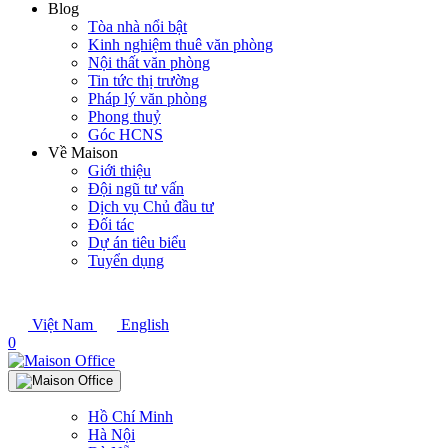
Blog
Tòa nhà nổi bật
Kinh nghiệm thuê văn phòng
Nội thất văn phòng
Tin tức thị trường
Pháp lý văn phòng
Phong thuỷ
Góc HCNS
Về Maison
Giới thiệu
Đội ngũ tư vấn
Dịch vụ Chủ đầu tư
Đối tác
Dự án tiêu biểu
Tuyển dụng
Việt Nam
English
0
Hồ Chí Minh
Hà Nội