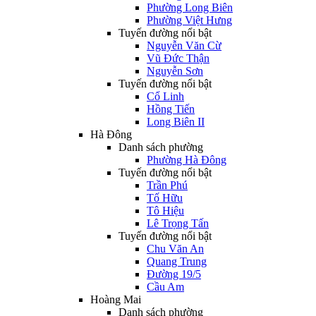
Phường Long Biên
Phường Việt Hưng
Tuyến đường nổi bật
Nguyễn Văn Cừ
Vũ Đức Thận
Nguyễn Sơn
Tuyến đường nổi bật
Cổ Linh
Hồng Tiến
Long Biên II
Hà Đông
Danh sách phường
Phường Hà Đông
Tuyến đường nổi bật
Trần Phú
Tố Hữu
Tô Hiệu
Lê Trọng Tấn
Tuyến đường nổi bật
Chu Văn An
Quang Trung
Đường 19/5
Cầu Am
Hoàng Mai
Danh sách phường