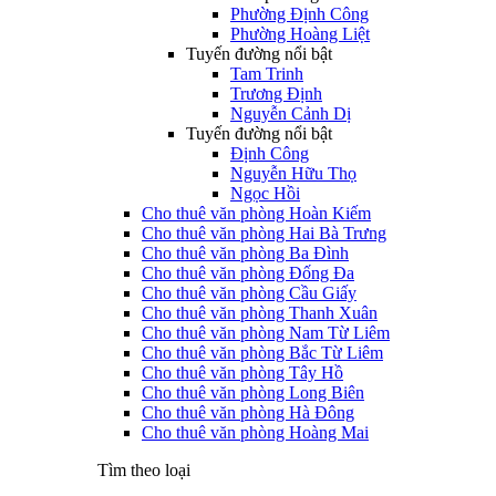
Phường Định Công
Phường Hoàng Liệt
Tuyến đường nổi bật
Tam Trinh
Trương Định
Nguyễn Cảnh Dị
Tuyến đường nổi bật
Định Công
Nguyễn Hữu Thọ
Ngọc Hồi
Cho thuê văn phòng Hoàn Kiếm
Cho thuê văn phòng Hai Bà Trưng
Cho thuê văn phòng Ba Đình
Cho thuê văn phòng Đống Đa
Cho thuê văn phòng Cầu Giấy
Cho thuê văn phòng Thanh Xuân
Cho thuê văn phòng Nam Từ Liêm
Cho thuê văn phòng Bắc Từ Liêm
Cho thuê văn phòng Tây Hồ
Cho thuê văn phòng Long Biên
Cho thuê văn phòng Hà Đông
Cho thuê văn phòng Hoàng Mai
Tìm theo loại