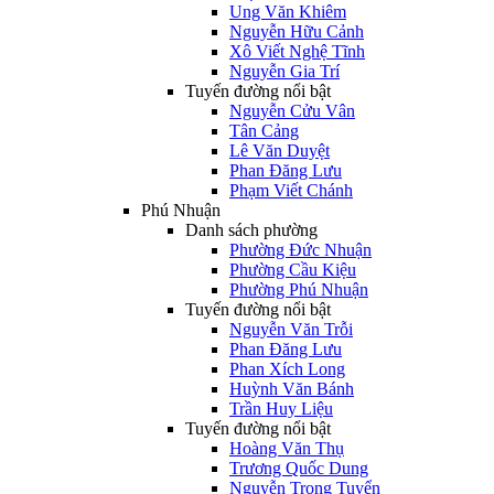
Ung Văn Khiêm
Nguyễn Hữu Cảnh
Xô Viết Nghệ Tĩnh
Nguyễn Gia Trí
Tuyến đường nổi bật
Nguyễn Cửu Vân
Tân Cảng
Lê Văn Duyệt
Phan Đăng Lưu
Phạm Viết Chánh
Phú Nhuận
Danh sách phường
Phường Đức Nhuận
Phường Cầu Kiệu
Phường Phú Nhuận
Tuyến đường nổi bật
Nguyễn Văn Trỗi
Phan Đăng Lưu
Phan Xích Long
Huỳnh Văn Bánh
Trần Huy Liệu
Tuyến đường nổi bật
Hoàng Văn Thụ
Trương Quốc Dung
Nguyễn Trọng Tuyển