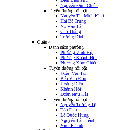
Điện Biên Phủ
Nguyễn Đình Chiểu
Tuyến đường nổi bật
Nguyễn Thị Minh Khai
Hai Bà Trưng
Võ Văn Tần
Cao Thắng
Trương Định
Quận 4
Danh sách phường
Phường Vĩnh Hội
Phường Khánh Hội
Phường Xóm Chiếu
Tuyến đường nổi bật
Đoàn Văn Bơ
Bến Vân Đồn
Hoàng Diệu
Khánh Hội
Đoàn Như Hài
Tuyến đường nổi bật
Nguyễn Trường Tộ
Tôn Đản
Lê Quốc Hưng
Nguyễn Tất Thành
Vĩnh Khánh