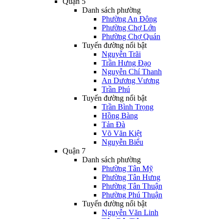
Quận 5
Danh sách phường
Phường An Đông
Phường Chợ Lớn
Phường Chợ Quán
Tuyến đường nổi bật
Nguyễn Trãi
Trần Hưng Đạo
Nguyễn Chí Thanh
An Dương Vương
Trần Phú
Tuyến đường nổi bật
Trần Bình Trọng
Hồng Bàng
Tản Đà
Võ Văn Kiệt
Nguyễn Biểu
Quận 7
Danh sách phường
Phường Tân Mỹ
Phường Tân Hưng
Phường Tân Thuận
Phường Phú Thuận
Tuyến đường nổi bật
Nguyễn Văn Linh