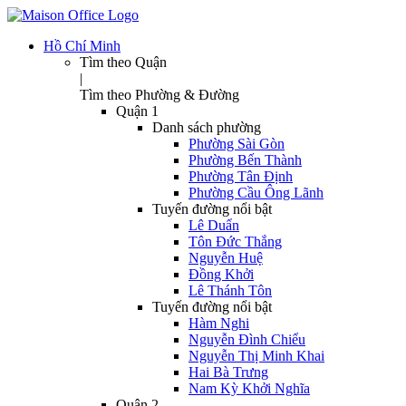
Hồ Chí Minh
Tìm theo Quận
|
Tìm theo Phường & Đường
Quận 1
Danh sách phường
Phường Sài Gòn
Phường Bến Thành
Phường Tân Định
Phường Cầu Ông Lãnh
Tuyến đường nổi bật
Lê Duẩn
Tôn Đức Thắng
Nguyễn Huệ
Đồng Khởi
Lê Thánh Tôn
Tuyến đường nổi bật
Hàm Nghi
Nguyễn Đình Chiểu
Nguyễn Thị Minh Khai
Hai Bà Trưng
Nam Kỳ Khởi Nghĩa
Quận 2