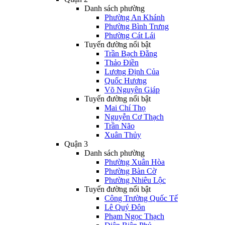
Danh sách phường
Phường An Khánh
Phường Bình Trưng
Phường Cát Lái
Tuyến đường nổi bật
Trần Bạch Đằng
Thảo Điền
Lương Định Của
Quốc Hương
Võ Nguyên Giáp
Tuyến đường nổi bật
Mai Chí Thọ
Nguyễn Cơ Thạch
Trần Não
Xuân Thủy
Quận 3
Danh sách phường
Phường Xuân Hòa
Phường Bàn Cờ
Phường Nhiêu Lộc
Tuyến đường nổi bật
Công Trường Quốc Tế
Lê Quý Đôn
Phạm Ngọc Thạch