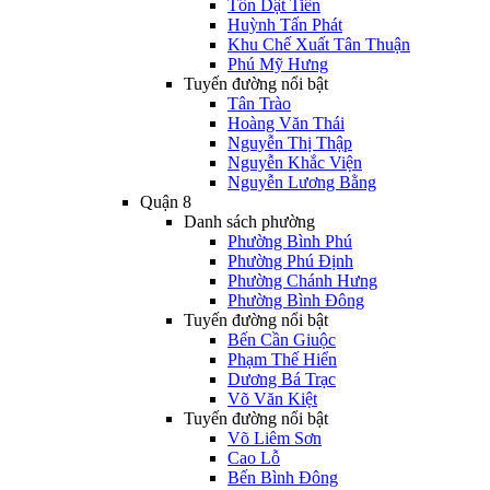
Tôn Dật Tiên
Huỳnh Tấn Phát
Khu Chế Xuất Tân Thuận
Phú Mỹ Hưng
Tuyến đường nổi bật
Tân Trào
Hoàng Văn Thái
Nguyễn Thị Thập
Nguyễn Khắc Viện
Nguyễn Lương Bằng
Quận 8
Danh sách phường
Phường Bình Phú
Phường Phú Định
Phường Chánh Hưng
Phường Bình Đông
Tuyến đường nổi bật
Bến Cần Giuộc
Phạm Thế Hiển
Dương Bá Trạc
Võ Văn Kiệt
Tuyến đường nổi bật
Võ Liêm Sơn
Cao Lỗ
Bến Bình Đông