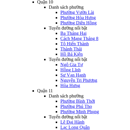
Quận 10
Danh sách phường
Phường Vườn Lài
Phường Hòa Hưng
Phường Diên Hồng
Tuyến đường nổi bật
Ba Tháng Hai
Cách Mạng Tháng 8
Tô Hiến Thành
Thành Thái
Hồ Bá Kiện
Tuyến đường nổi bật
Ngô Gia Tự
Hồng Lĩnh
Sư Vạn Hạnh
Nguyễn Tri Phương
Hòa Hưng
Quận 11
Danh sách phường
Phường Bình Thới
Phường Phú Thọ
Phường Minh Phụng
Tuyến đường nổi bật
Lê Đại Hành
Lạc Long Quân