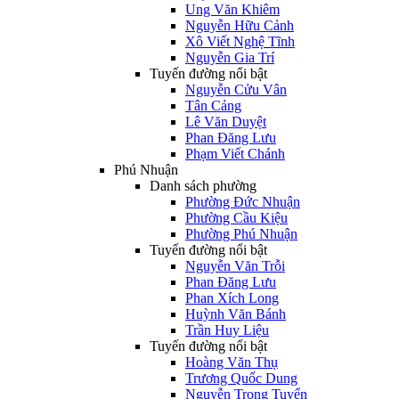
Ung Văn Khiêm
Nguyễn Hữu Cảnh
Xô Viết Nghệ Tĩnh
Nguyễn Gia Trí
Tuyến đường nổi bật
Nguyễn Cửu Vân
Tân Cảng
Lê Văn Duyệt
Phan Đăng Lưu
Phạm Viết Chánh
Phú Nhuận
Danh sách phường
Phường Đức Nhuận
Phường Cầu Kiệu
Phường Phú Nhuận
Tuyến đường nổi bật
Nguyễn Văn Trỗi
Phan Đăng Lưu
Phan Xích Long
Huỳnh Văn Bánh
Trần Huy Liệu
Tuyến đường nổi bật
Hoàng Văn Thụ
Trương Quốc Dung
Nguyễn Trọng Tuyển