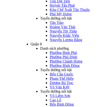
Tôn Dật Tiên
Huỳnh Tấn Phát
Khu Chế Xuất Tân Thuận
Phú Mỹ Hưng
Tuyến đường nổi bật
Tân Trào
Hoàng Văn Thái
Nguyễn Thị Thập
Nguyễn Khắc Viện
Nguyễn Lương Bằng
Quận 8
Danh sách phường
Phường Bình Phú
Phường Phú Định
Phường Chánh Hưng
Phường Bình Đông
Tuyến đường nổi bật
Bến Cần Giuộc
Phạm Thế Hiển
Dương Bá Trạc
Võ Văn Kiệt
Tuyến đường nổi bật
Võ Liêm Sơn
Cao Lỗ
Bến Bình Đông