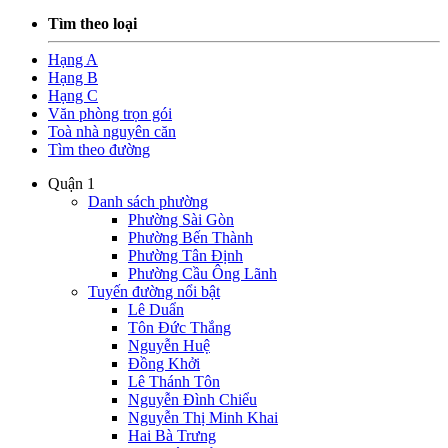
Tìm theo loại
Hạng A
Hạng B
Hạng C
Văn phòng trọn gói
Toà nhà nguyên căn
Tìm theo đường
Quận 1
Danh sách phường
Phường Sài Gòn
Phường Bến Thành
Phường Tân Định
Phường Cầu Ông Lãnh
Tuyến đường nổi bật
Lê Duẩn
Tôn Đức Thắng
Nguyễn Huệ
Đồng Khởi
Lê Thánh Tôn
Nguyễn Đình Chiểu
Nguyễn Thị Minh Khai
Hai Bà Trưng