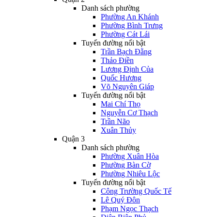
Danh sách phường
Phường An Khánh
Phường Bình Trưng
Phường Cát Lái
Tuyến đường nổi bật
Trần Bạch Đằng
Thảo Điền
Lương Định Của
Quốc Hương
Võ Nguyên Giáp
Tuyến đường nổi bật
Mai Chí Thọ
Nguyễn Cơ Thạch
Trần Não
Xuân Thủy
Quận 3
Danh sách phường
Phường Xuân Hòa
Phường Bàn Cờ
Phường Nhiêu Lộc
Tuyến đường nổi bật
Công Trường Quốc Tế
Lê Quý Đôn
Phạm Ngọc Thạch