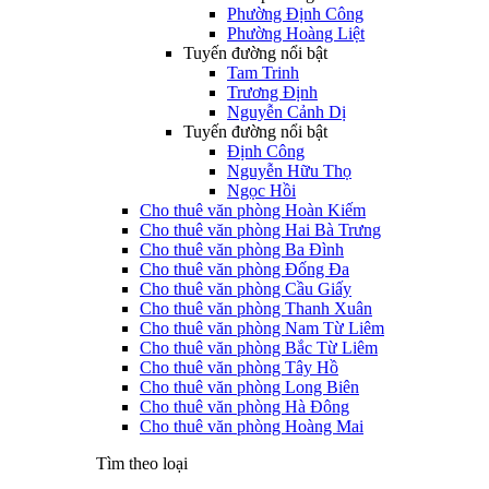
Phường Định Công
Phường Hoàng Liệt
Tuyến đường nổi bật
Tam Trinh
Trương Định
Nguyễn Cảnh Dị
Tuyến đường nổi bật
Định Công
Nguyễn Hữu Thọ
Ngọc Hồi
Cho thuê văn phòng Hoàn Kiếm
Cho thuê văn phòng Hai Bà Trưng
Cho thuê văn phòng Ba Đình
Cho thuê văn phòng Đống Đa
Cho thuê văn phòng Cầu Giấy
Cho thuê văn phòng Thanh Xuân
Cho thuê văn phòng Nam Từ Liêm
Cho thuê văn phòng Bắc Từ Liêm
Cho thuê văn phòng Tây Hồ
Cho thuê văn phòng Long Biên
Cho thuê văn phòng Hà Đông
Cho thuê văn phòng Hoàng Mai
Tìm theo loại