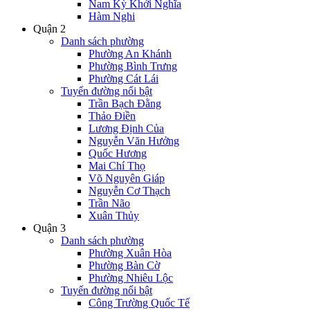
Nam Kỳ Khởi Nghĩa
Hàm Nghi
Quận 2
Danh sách phường
Phường An Khánh
Phường Bình Trưng
Phường Cát Lái
Tuyến đường nổi bật
Trần Bạch Đằng
Thảo Điền
Lương Định Của
Nguyễn Văn Hưởng
Quốc Hương
Mai Chí Thọ
Võ Nguyên Giáp
Nguyễn Cơ Thạch
Trần Não
Xuân Thủy
Quận 3
Danh sách phường
Phường Xuân Hòa
Phường Bàn Cờ
Phường Nhiêu Lộc
Tuyến đường nổi bật
Công Trường Quốc Tế