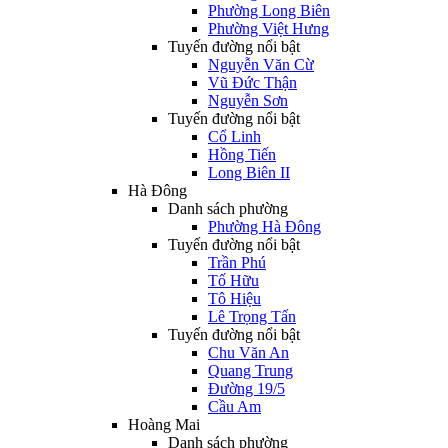
Phường Long Biên
Phường Việt Hưng
Tuyến đường nổi bật
Nguyễn Văn Cừ
Vũ Đức Thận
Nguyễn Sơn
Tuyến đường nổi bật
Cổ Linh
Hồng Tiến
Long Biên II
Hà Đông
Danh sách phường
Phường Hà Đông
Tuyến đường nổi bật
Trần Phú
Tố Hữu
Tô Hiệu
Lê Trọng Tấn
Tuyến đường nổi bật
Chu Văn An
Quang Trung
Đường 19/5
Cầu Am
Hoàng Mai
Danh sách phường