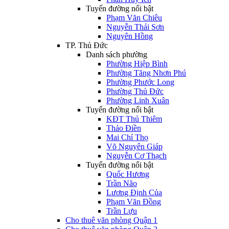
Tuyến đường nổi bật
Phạm Văn Chiêu
Nguyễn Thái Sơn
Nguyên Hồng
TP. Thủ Đức
Danh sách phường
Phường Hiệp Bình
Phường Tăng Nhơn Phú
Phường Phước Long
Phường Thủ Đức
Phường Linh Xuân
Tuyến đường nổi bật
KĐT Thủ Thiêm
Thảo Điền
Mai Chí Thọ
Võ Nguyên Giáp
Nguyễn Cơ Thạch
Tuyến đường nổi bật
Quốc Hương
Trần Não
Lương Định Của
Phạm Văn Đồng
Trần Lựu
Cho thuê văn phòng Quận 1