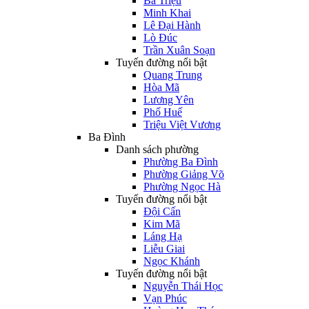
Bà Triệu
Minh Khai
Lê Đại Hành
Lò Đúc
Trần Xuân Soạn
Tuyến đường nổi bật
Quang Trung
Hòa Mã
Lương Yên
Phố Huế
Triệu Việt Vương
Ba Đình
Danh sách phường
Phường Ba Đình
Phường Giảng Võ
Phường Ngọc Hà
Tuyến đường nổi bật
Đội Cấn
Kim Mã
Láng Hạ
Liễu Giai
Ngọc Khánh
Tuyến đường nổi bật
Nguyễn Thái Học
Vạn Phúc