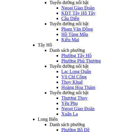
Tuyến đường nổi bật
Ngoại Giao Đoàn
KĐT Tây Hồ Tây
Cầu Diễn
Tuyến đường nổi bật
Phạm Văn Đồng
Hồ Tùng Mậu
Kiều Mai
Tây Hồ
Danh sách phường
Phường Tây Hồ
Phường Phú Thượng
Tuyến đường nổi bật
Lạc Long Quân
Võ Chí Công
Thụy Khuê
Hoàng Hoa Thám
Tuyến đường nổi bật
Thượng Thụy
Yên Phụ
Ngoại Giao Đoàn
Xuân La
Long Biên
Danh sách phường
Phường Bồ Đề