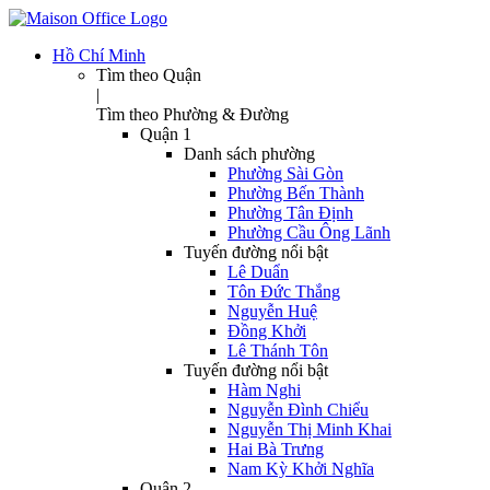
Hồ Chí Minh
Tìm theo Quận
|
Tìm theo Phường & Đường
Quận 1
Danh sách phường
Phường Sài Gòn
Phường Bến Thành
Phường Tân Định
Phường Cầu Ông Lãnh
Tuyến đường nổi bật
Lê Duẩn
Tôn Đức Thắng
Nguyễn Huệ
Đồng Khởi
Lê Thánh Tôn
Tuyến đường nổi bật
Hàm Nghi
Nguyễn Đình Chiểu
Nguyễn Thị Minh Khai
Hai Bà Trưng
Nam Kỳ Khởi Nghĩa
Quận 2