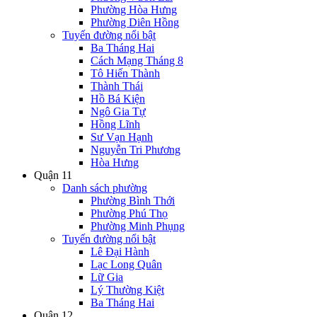
Phường Hòa Hưng
Phường Diên Hồng
Tuyến đường nổi bật
Ba Tháng Hai
Cách Mạng Tháng 8
Tô Hiến Thành
Thành Thái
Hồ Bá Kiện
Ngô Gia Tự
Hồng Lĩnh
Sư Vạn Hạnh
Nguyễn Tri Phương
Hòa Hưng
Quận 11
Danh sách phường
Phường Bình Thới
Phường Phú Thọ
Phường Minh Phụng
Tuyến đường nổi bật
Lê Đại Hành
Lạc Long Quân
Lữ Gia
Lý Thường Kiệt
Ba Tháng Hai
Quận 12