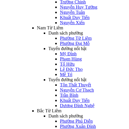
Trường Chinh
Nguyễn Huy Tưởng
Nguyễn Tuân
Khuất Duy Tiến
Nguyễn Xiển
Nam Từ Liêm
Danh sách phường
Phường Từ Liêm
Phường Đại Mỗ
Tuyến đường nổi bật
Mỹ Đình
Phạm Hùng
Tố Hữu
Lê Đức Thọ
Mễ Trì
Tuyến đường nổi bật
Tôn Thất Thuyết
Nguyễn Cơ Thạch
Trần Bình
Khuất Duy Tiến
Dương Đình Nghệ
Bắc Từ Liêm
Danh sách phường
Phường Phú Diễn
Phường Xuân Đỉnh