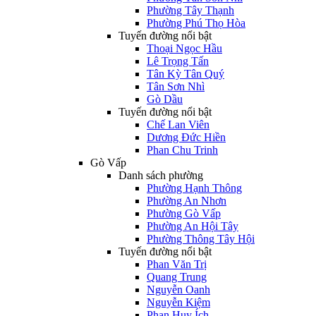
Phường Tây Thạnh
Phường Phú Thọ Hòa
Tuyến đường nổi bật
Thoại Ngọc Hầu
Lê Trọng Tấn
Tân Kỳ Tân Quý
Tân Sơn Nhì
Gò Dầu
Tuyến đường nổi bật
Chế Lan Viên
Dương Đức Hiền
Phan Chu Trinh
Gò Vấp
Danh sách phường
Phường Hạnh Thông
Phường An Nhơn
Phường Gò Vấp
Phường An Hội Tây
Phường Thông Tây Hội
Tuyến đường nổi bật
Phan Văn Trị
Quang Trung
Nguyễn Oanh
Nguyễn Kiệm
Phan Huy Ích