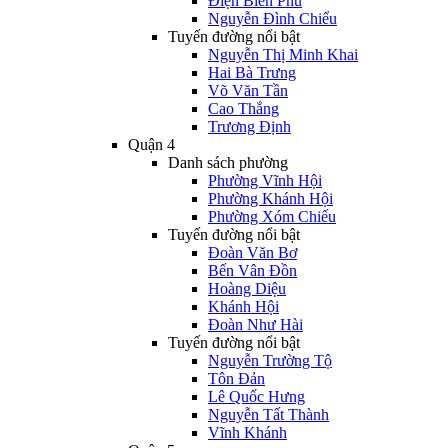
Điện Biên Phủ
Nguyễn Đình Chiểu
Tuyến đường nổi bật
Nguyễn Thị Minh Khai
Hai Bà Trưng
Võ Văn Tần
Cao Thắng
Trương Định
Quận 4
Danh sách phường
Phường Vĩnh Hội
Phường Khánh Hội
Phường Xóm Chiếu
Tuyến đường nổi bật
Đoàn Văn Bơ
Bến Vân Đồn
Hoàng Diệu
Khánh Hội
Đoàn Như Hài
Tuyến đường nổi bật
Nguyễn Trường Tộ
Tôn Đản
Lê Quốc Hưng
Nguyễn Tất Thành
Vĩnh Khánh