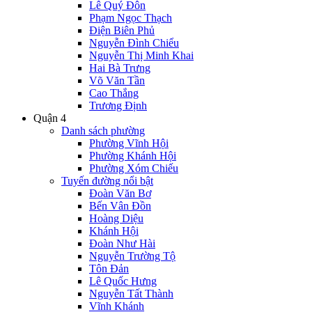
Lê Quý Đôn
Phạm Ngọc Thạch
Điện Biên Phủ
Nguyễn Đình Chiểu
Nguyễn Thị Minh Khai
Hai Bà Trưng
Võ Văn Tần
Cao Thắng
Trương Định
Quận 4
Danh sách phường
Phường Vĩnh Hội
Phường Khánh Hội
Phường Xóm Chiếu
Tuyến đường nổi bật
Đoàn Văn Bơ
Bến Vân Đồn
Hoàng Diệu
Khánh Hội
Đoàn Như Hài
Nguyễn Trường Tộ
Tôn Đản
Lê Quốc Hưng
Nguyễn Tất Thành
Vĩnh Khánh