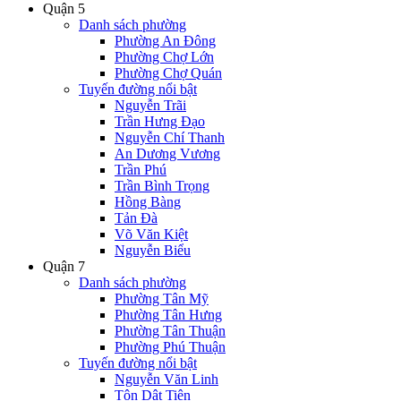
Quận 5
Danh sách phường
Phường An Đông
Phường Chợ Lớn
Phường Chợ Quán
Tuyến đường nổi bật
Nguyễn Trãi
Trần Hưng Đạo
Nguyễn Chí Thanh
An Dương Vương
Trần Phú
Trần Bình Trọng
Hồng Bàng
Tản Đà
Võ Văn Kiệt
Nguyễn Biểu
Quận 7
Danh sách phường
Phường Tân Mỹ
Phường Tân Hưng
Phường Tân Thuận
Phường Phú Thuận
Tuyến đường nổi bật
Nguyễn Văn Linh
Tôn Dật Tiên