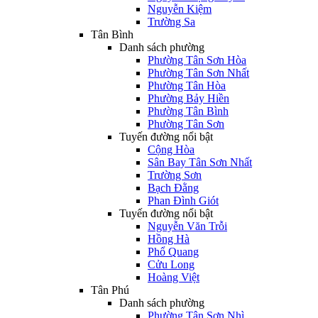
Nguyễn Kiệm
Trường Sa
Tân Bình
Danh sách phường
Phường Tân Sơn Hòa
Phường Tân Sơn Nhất
Phường Tân Hòa
Phường Bảy Hiền
Phường Tân Bình
Phường Tân Sơn
Tuyến đường nổi bật
Cộng Hòa
Sân Bay Tân Sơn Nhất
Trường Sơn
Bạch Đằng
Phan Đình Giót
Tuyến đường nổi bật
Nguyễn Văn Trỗi
Hồng Hà
Phổ Quang
Cửu Long
Hoàng Việt
Tân Phú
Danh sách phường
Phường Tân Sơn Nhì