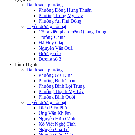
Danh sách phường
Phường Đông Hưng Thuận
Phường Trung Mỹ Tây
Phường An Phú Đông
Tuyến đường nổi bật
Công viên phần mềm Quang Trung
Trường Chinh
Hà Huy Giáp
Nguyễn Văn Quá
Đường số 5
Đường số 3
Bình Thạnh
Danh sách phường
Phường Gia Định
Phường Bình Thạnh
Phường Bình Lợi Trung
Phường Thạnh Mỹ Tây
Phường Bình Quới
Tuyến đường nổi bật
Điện Biên Phủ
Ung Văn Khiêm
Nguyễn Hữu Cảnh
Xô Viết Nghệ Tĩnh
Nguyễn Gia Trí
Nguyễn Cửu Vân