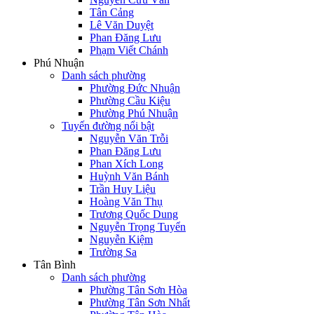
Tân Cảng
Lê Văn Duyệt
Phan Đăng Lưu
Phạm Viết Chánh
Phú Nhuận
Danh sách phường
Phường Đức Nhuận
Phường Cầu Kiệu
Phường Phú Nhuận
Tuyến đường nổi bật
Nguyễn Văn Trỗi
Phan Đăng Lưu
Phan Xích Long
Huỳnh Văn Bánh
Trần Huy Liệu
Hoàng Văn Thụ
Trương Quốc Dung
Nguyễn Trọng Tuyển
Nguyễn Kiệm
Trường Sa
Tân Bình
Danh sách phường
Phường Tân Sơn Hòa
Phường Tân Sơn Nhất