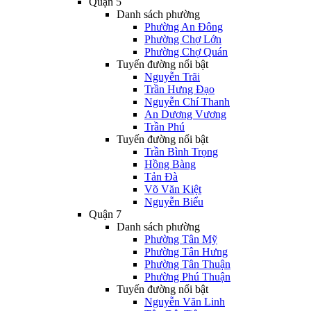
Quận 5
Danh sách phường
Phường An Đông
Phường Chợ Lớn
Phường Chợ Quán
Tuyến đường nổi bật
Nguyễn Trãi
Trần Hưng Đạo
Nguyễn Chí Thanh
An Dương Vương
Trần Phú
Tuyến đường nổi bật
Trần Bình Trọng
Hồng Bàng
Tản Đà
Võ Văn Kiệt
Nguyễn Biểu
Quận 7
Danh sách phường
Phường Tân Mỹ
Phường Tân Hưng
Phường Tân Thuận
Phường Phú Thuận
Tuyến đường nổi bật
Nguyễn Văn Linh