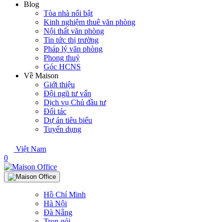
Blog
Tòa nhà nổi bật
Kinh nghiệm thuê văn phòng
Nội thất văn phòng
Tin tức thị trường
Pháp lý văn phòng
Phong thuỷ
Góc HCNS
Về Maison
Giới thiệu
Đội ngũ tư vấn
Dịch vụ Chủ đầu tư
Đối tác
Dự án tiêu biểu
Tuyển dụng
Việt Nam
0
Hồ Chí Minh
Hà Nội
Đà Nẵng
Trọn gói