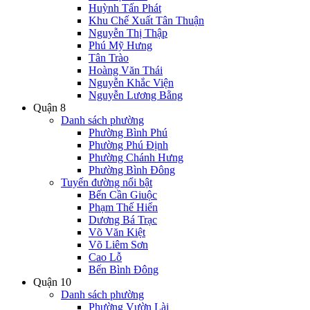
Huỳnh Tấn Phát
Khu Chế Xuất Tân Thuận
Nguyễn Thị Thập
Phú Mỹ Hưng
Tân Trào
Hoàng Văn Thái
Nguyễn Khắc Viện
Nguyễn Lương Bằng
Quận 8
Danh sách phường
Phường Bình Phú
Phường Phú Định
Phường Chánh Hưng
Phường Bình Đông
Tuyến đường nổi bật
Bến Cần Giuộc
Phạm Thế Hiển
Dương Bá Trạc
Võ Văn Kiệt
Võ Liêm Sơn
Cao Lỗ
Bến Bình Đông
Quận 10
Danh sách phường
Phường Vườn Lài