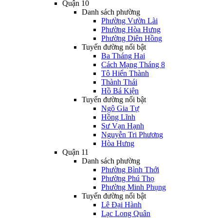
Quận 10
Danh sách phường
Phường Vườn Lài
Phường Hòa Hưng
Phường Diên Hồng
Tuyến đường nổi bật
Ba Tháng Hai
Cách Mạng Tháng 8
Tô Hiến Thành
Thành Thái
Hồ Bá Kiện
Tuyến đường nổi bật
Ngô Gia Tự
Hồng Lĩnh
Sư Vạn Hạnh
Nguyễn Tri Phương
Hòa Hưng
Quận 11
Danh sách phường
Phường Bình Thới
Phường Phú Thọ
Phường Minh Phụng
Tuyến đường nổi bật
Lê Đại Hành
Lạc Long Quân