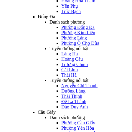
Hoàng Hoa Thám
Yên Phụ
Trúc Bạch
Đống Đa
Danh sách phường
Phường Đống Đa
Phường Kim Liên
Phường Láng
Phường Ô Chợ Dừa
Tuyến đường nổi bật
Láng Hạ
Hoàng Cầu
Trường Chinh
Cát Linh
Thái Hà
Tuyến đường nổi bật
Nguyễn Chí Thanh
Đường Láng
Thái Thịnh
Đê La Thành
Đào Duy Anh
Cầu Giấy
Danh sách phường
Phường Cầu Giấy
Phường Yên Hòa