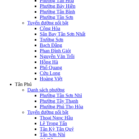
Phường Tân Hòa
Phường Bảy Hiền
Phường Tân Bình
Phường Tân Sơn
Tuyến đường nổi bật
Cộng Hòa
Sân Bay Tân Sơn Nhất
Trường Sơn
Bạch Đằng
Phan Đình Giót
Nguyễn Văn Trỗi
Hồng Hà
Phổ Quang
Cửu Long
Hoàng Việt
Tân Phú
Danh sách phường
Phường Tân Sơn Nhì
Phường Tây Thạnh
Phường Phú Thọ Hòa
Tuyến đường nổi bật
Thoại Ngọc Hầu
Lê Trọng Tấn
Tân Kỳ Tân Quý
Tân Sơn Nhì