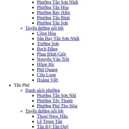
Phường Tân Sơn Nhất
Phường Tân Hòa
Phường Bảy Hiền
Phường Tân Bình
Phường Tân Sơn
Tuyến đường nổi bật
Cộng Hòa
Sân Bay Tân Sơn Nhất
Trường Sơn
Bạch Đằng
Phan Đình Giót
Nguyễn Văn Trỗi
Hồng Hà
Phổ Quang
Cửu Long
Hoàng Việt
Tân Phú
Danh sách phường
Phường Tân Sơn Nhì
Phường Tây Thạnh
Phường Phú Thọ Hòa
Tuyến đường nổi bật
Thoại Ngọc Hầu
Lê Trọng Tấn
Tân Kỳ Tân Quý