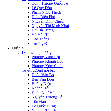
Công Trường Quốc Tế
Lê Quý Đôn
Phạm Ngọc Thạch
Điện Biên Phủ
Nguyễn Đình Chiểu
Nguyễn Thị Minh Khai
Hai Bà Trưng
Võ Văn Tần
Cao Thắng
Trương Định
Quận 4
Danh sách phường
Phường Vĩnh Hội
Phường Khánh Hội
Phường Xóm Chiếu
Tuyến đường nổi bật
Đoàn Văn Bơ
Bến Vân Đồn
Hoàng Diệu
Khánh Hội
Đoàn Như Hài
Nguyễn Trường Tộ
Tôn Đản
Lê Quốc Hưng
Nguyễn Tất Thành