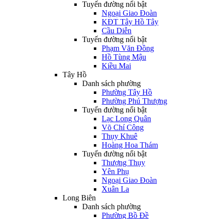
Tuyến đường nổi bật
Ngoại Giao Đoàn
KĐT Tây Hồ Tây
Cầu Diễn
Tuyến đường nổi bật
Phạm Văn Đồng
Hồ Tùng Mậu
Kiều Mai
Tây Hồ
Danh sách phường
Phường Tây Hồ
Phường Phú Thượng
Tuyến đường nổi bật
Lạc Long Quân
Võ Chí Công
Thụy Khuê
Hoàng Hoa Thám
Tuyến đường nổi bật
Thượng Thụy
Yên Phụ
Ngoại Giao Đoàn
Xuân La
Long Biên
Danh sách phường
Phường Bồ Đề