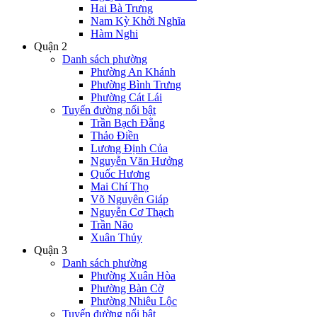
Hai Bà Trưng
Nam Kỳ Khởi Nghĩa
Hàm Nghi
Quận 2
Danh sách phường
Phường An Khánh
Phường Bình Trưng
Phường Cát Lái
Tuyến đường nổi bật
Trần Bạch Đằng
Thảo Điền
Lương Định Của
Nguyễn Văn Hưởng
Quốc Hương
Mai Chí Thọ
Võ Nguyên Giáp
Nguyễn Cơ Thạch
Trần Não
Xuân Thủy
Quận 3
Danh sách phường
Phường Xuân Hòa
Phường Bàn Cờ
Phường Nhiêu Lộc
Tuyến đường nổi bật