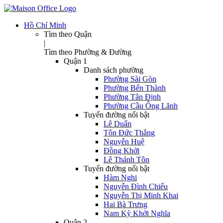
Hồ Chí Minh
Tìm theo Quận
|
Tìm theo Phường & Đường
Quận 1
Danh sách phường
Phường Sài Gòn
Phường Bến Thành
Phường Tân Định
Phường Cầu Ông Lãnh
Tuyến đường nổi bật
Lê Duẩn
Tôn Đức Thắng
Nguyễn Huệ
Đồng Khởi
Lê Thánh Tôn
Tuyến đường nổi bật
Hàm Nghi
Nguyễn Đình Chiểu
Nguyễn Thị Minh Khai
Hai Bà Trưng
Nam Kỳ Khởi Nghĩa
Quận 2