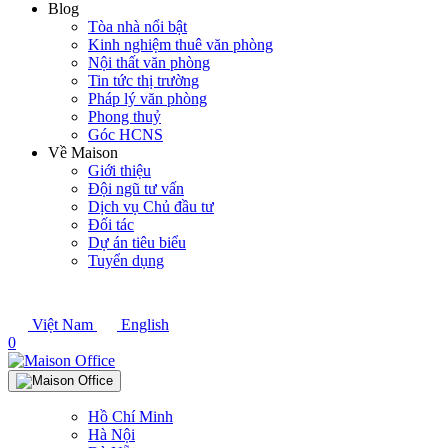
Blog
Tòa nhà nổi bật
Kinh nghiệm thuê văn phòng
Nội thất văn phòng
Tin tức thị trường
Pháp lý văn phòng
Phong thuỷ
Góc HCNS
Về Maison
Giới thiệu
Đội ngũ tư vấn
Dịch vụ Chủ đầu tư
Đối tác
Dự án tiêu biểu
Tuyển dụng
Việt Nam
English
0
Hồ Chí Minh
Hà Nội