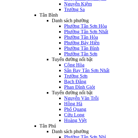
Nguyễn Kiệm
Trường Sa
Tân Bình
Danh sách phường
Phường Tân Sơn Hòa
Phường Tân Sơn Nhất
Phường Tân Hòa
Phường Bảy Hiền
Phường Tân Bình
Phường Tân Sơn
Tuyến đường nổi bật
Cộng Hòa
Sân Bay Tân Sơn Nhất
Trường Sơn
Bạch Đằng
Phan Đình Giót
Tuyến đường nổi bật
Nguyễn Văn Trỗi
Hồng Hà
Phổ Quang
Cửu Long
Hoàng Việt
Tân Phú
Danh sách phường
Phường Tân Sơn Nhì