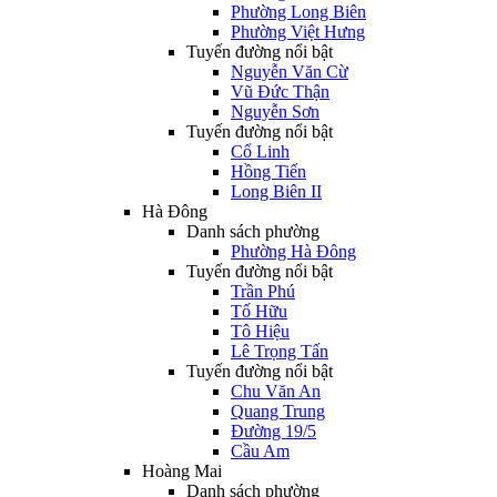
Phường Long Biên
Phường Việt Hưng
Tuyến đường nổi bật
Nguyễn Văn Cừ
Vũ Đức Thận
Nguyễn Sơn
Tuyến đường nổi bật
Cổ Linh
Hồng Tiến
Long Biên II
Hà Đông
Danh sách phường
Phường Hà Đông
Tuyến đường nổi bật
Trần Phú
Tố Hữu
Tô Hiệu
Lê Trọng Tấn
Tuyến đường nổi bật
Chu Văn An
Quang Trung
Đường 19/5
Cầu Am
Hoàng Mai
Danh sách phường