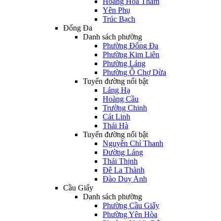
Hoàng Hoa Thám
Yên Phụ
Trúc Bạch
Đống Đa
Danh sách phường
Phường Đống Đa
Phường Kim Liên
Phường Láng
Phường Ô Chợ Dừa
Tuyến đường nổi bật
Láng Hạ
Hoàng Cầu
Trường Chinh
Cát Linh
Thái Hà
Tuyến đường nổi bật
Nguyễn Chí Thanh
Đường Láng
Thái Thịnh
Đê La Thành
Đào Duy Anh
Cầu Giấy
Danh sách phường
Phường Cầu Giấy
Phường Yên Hòa