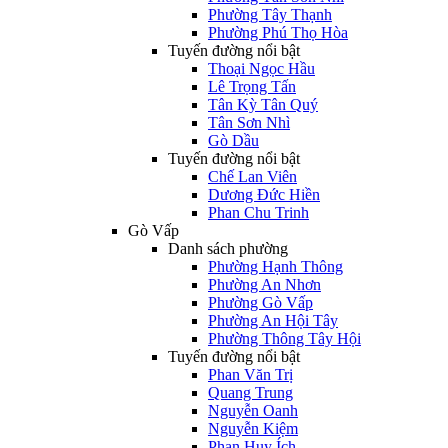
Phường Tây Thạnh
Phường Phú Thọ Hòa
Tuyến đường nổi bật
Thoại Ngọc Hầu
Lê Trọng Tấn
Tân Kỳ Tân Quý
Tân Sơn Nhì
Gò Dầu
Tuyến đường nổi bật
Chế Lan Viên
Dương Đức Hiền
Phan Chu Trinh
Gò Vấp
Danh sách phường
Phường Hạnh Thông
Phường An Nhơn
Phường Gò Vấp
Phường An Hội Tây
Phường Thông Tây Hội
Tuyến đường nổi bật
Phan Văn Trị
Quang Trung
Nguyễn Oanh
Nguyễn Kiệm
Phan Huy Ích