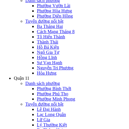
Danh sách phường
Phường Vườn Lài
Phường Hòa Hưng
Phường Diên Hồng
Tuyến đường nổi bật
Ba Tháng Hai
Cách Mạng Tháng 8
Tô Hiến Thành
Thành Thái
Hồ Bá Kiện
Ngô Gia Tự
Hồng Lĩnh
Sư Vạn Hạnh
Nguyễn Tri Phương
Hòa Hưng
Quận 11
Danh sách phường
Phường Bình Thới
Phường Phú Thọ
Phường Minh Phụng
Tuyến đường nổi bật
Lê Đại Hành
Lạc Long Quân
Lữ Gia
Lý Thường Kiệt