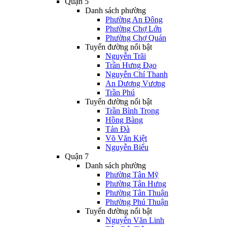
Quận 5
Danh sách phường
Phường An Đông
Phường Chợ Lớn
Phường Chợ Quán
Tuyến đường nổi bật
Nguyễn Trãi
Trần Hưng Đạo
Nguyễn Chí Thanh
An Dương Vương
Trần Phú
Tuyến đường nổi bật
Trần Bình Trọng
Hồng Bàng
Tản Đà
Võ Văn Kiệt
Nguyễn Biểu
Quận 7
Danh sách phường
Phường Tân Mỹ
Phường Tân Hưng
Phường Tân Thuận
Phường Phú Thuận
Tuyến đường nổi bật
Nguyễn Văn Linh