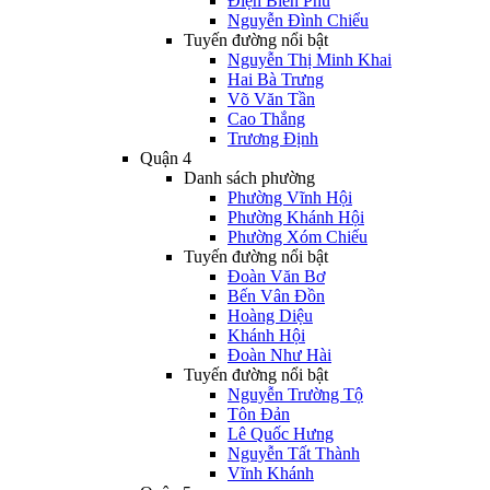
Điện Biên Phủ
Nguyễn Đình Chiểu
Tuyến đường nổi bật
Nguyễn Thị Minh Khai
Hai Bà Trưng
Võ Văn Tần
Cao Thắng
Trương Định
Quận 4
Danh sách phường
Phường Vĩnh Hội
Phường Khánh Hội
Phường Xóm Chiếu
Tuyến đường nổi bật
Đoàn Văn Bơ
Bến Vân Đồn
Hoàng Diệu
Khánh Hội
Đoàn Như Hài
Tuyến đường nổi bật
Nguyễn Trường Tộ
Tôn Đản
Lê Quốc Hưng
Nguyễn Tất Thành
Vĩnh Khánh