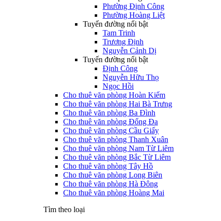
Phường Định Công
Phường Hoàng Liệt
Tuyến đường nổi bật
Tam Trinh
Trương Định
Nguyễn Cảnh Dị
Tuyến đường nổi bật
Định Công
Nguyễn Hữu Thọ
Ngọc Hồi
Cho thuê văn phòng Hoàn Kiếm
Cho thuê văn phòng Hai Bà Trưng
Cho thuê văn phòng Ba Đình
Cho thuê văn phòng Đống Đa
Cho thuê văn phòng Cầu Giấy
Cho thuê văn phòng Thanh Xuân
Cho thuê văn phòng Nam Từ Liêm
Cho thuê văn phòng Bắc Từ Liêm
Cho thuê văn phòng Tây Hồ
Cho thuê văn phòng Long Biên
Cho thuê văn phòng Hà Đông
Cho thuê văn phòng Hoàng Mai
Tìm theo loại