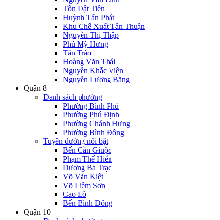
Tôn Dật Tiên
Huỳnh Tấn Phát
Khu Chế Xuất Tân Thuận
Nguyễn Thị Thập
Phú Mỹ Hưng
Tân Trào
Hoàng Văn Thái
Nguyễn Khắc Viện
Nguyễn Lương Bằng
Quận 8
Danh sách phường
Phường Bình Phú
Phường Phú Định
Phường Chánh Hưng
Phường Bình Đông
Tuyến đường nổi bật
Bến Cần Giuộc
Phạm Thế Hiển
Dương Bá Trạc
Võ Văn Kiệt
Võ Liêm Sơn
Cao Lỗ
Bến Bình Đông
Quận 10