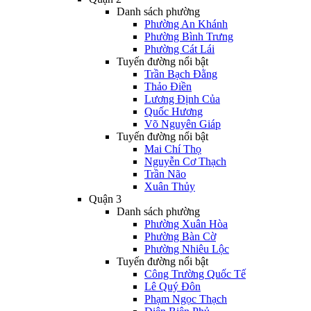
Danh sách phường
Phường An Khánh
Phường Bình Trưng
Phường Cát Lái
Tuyến đường nổi bật
Trần Bạch Đằng
Thảo Điền
Lương Định Của
Quốc Hương
Võ Nguyên Giáp
Tuyến đường nổi bật
Mai Chí Thọ
Nguyễn Cơ Thạch
Trần Não
Xuân Thủy
Quận 3
Danh sách phường
Phường Xuân Hòa
Phường Bàn Cờ
Phường Nhiêu Lộc
Tuyến đường nổi bật
Công Trường Quốc Tế
Lê Quý Đôn
Phạm Ngọc Thạch