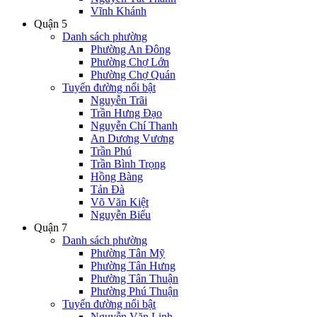
Vĩnh Khánh
Quận 5
Danh sách phường
Phường An Đông
Phường Chợ Lớn
Phường Chợ Quán
Tuyến đường nổi bật
Nguyễn Trãi
Trần Hưng Đạo
Nguyễn Chí Thanh
An Dương Vương
Trần Phú
Trần Bình Trọng
Hồng Bàng
Tản Đà
Võ Văn Kiệt
Nguyễn Biểu
Quận 7
Danh sách phường
Phường Tân Mỹ
Phường Tân Hưng
Phường Tân Thuận
Phường Phú Thuận
Tuyến đường nổi bật
Nguyễn Văn Linh