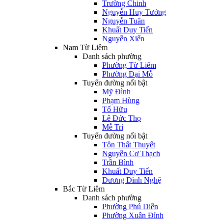
Trường Chinh
Nguyễn Huy Tưởng
Nguyễn Tuân
Khuất Duy Tiến
Nguyễn Xiển
Nam Từ Liêm
Danh sách phường
Phường Từ Liêm
Phường Đại Mỗ
Tuyến đường nổi bật
Mỹ Đình
Phạm Hùng
Tố Hữu
Lê Đức Thọ
Mễ Trì
Tuyến đường nổi bật
Tôn Thất Thuyết
Nguyễn Cơ Thạch
Trần Bình
Khuất Duy Tiến
Dương Đình Nghệ
Bắc Từ Liêm
Danh sách phường
Phường Phú Diễn
Phường Xuân Đỉnh