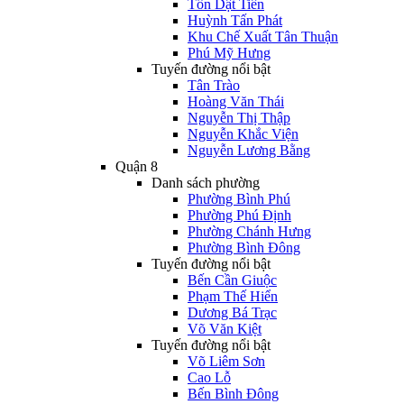
Tôn Dật Tiên
Huỳnh Tấn Phát
Khu Chế Xuất Tân Thuận
Phú Mỹ Hưng
Tuyến đường nổi bật
Tân Trào
Hoàng Văn Thái
Nguyễn Thị Thập
Nguyễn Khắc Viện
Nguyễn Lương Bằng
Quận 8
Danh sách phường
Phường Bình Phú
Phường Phú Định
Phường Chánh Hưng
Phường Bình Đông
Tuyến đường nổi bật
Bến Cần Giuộc
Phạm Thế Hiển
Dương Bá Trạc
Võ Văn Kiệt
Tuyến đường nổi bật
Võ Liêm Sơn
Cao Lỗ
Bến Bình Đông