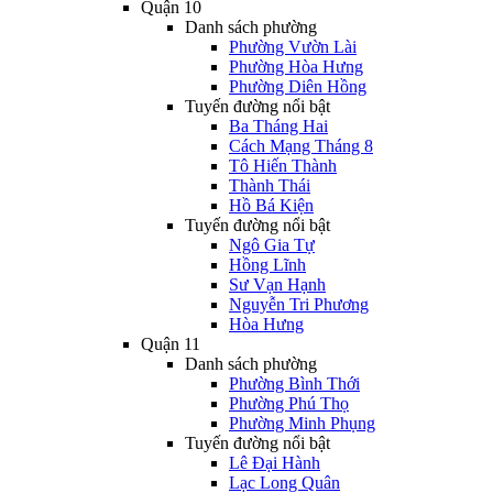
Quận 10
Danh sách phường
Phường Vườn Lài
Phường Hòa Hưng
Phường Diên Hồng
Tuyến đường nổi bật
Ba Tháng Hai
Cách Mạng Tháng 8
Tô Hiến Thành
Thành Thái
Hồ Bá Kiện
Tuyến đường nổi bật
Ngô Gia Tự
Hồng Lĩnh
Sư Vạn Hạnh
Nguyễn Tri Phương
Hòa Hưng
Quận 11
Danh sách phường
Phường Bình Thới
Phường Phú Thọ
Phường Minh Phụng
Tuyến đường nổi bật
Lê Đại Hành
Lạc Long Quân