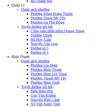
Ba Tháng Hai
Quận 12
Danh sách phường
Phường Đông Hưng Thuận
Phường Trung Mỹ Tây
Phường An Phú Đông
Tuyến đường nổi bật
Công viên phần mềm Quang Trung
Trường Chinh
Hà Huy Giáp
Nguyễn Văn Quá
Đường số 5
Đường số 3
Bình Thạnh
Danh sách phường
Phường Gia Định
Phường Bình Thạnh
Phường Bình Lợi Trung
Phường Thạnh Mỹ Tây
Phường Bình Quới
Tuyến đường nổi bật
Điện Biên Phủ
Ung Văn Khiêm
Nguyễn Hữu Cảnh
Xô Viết Nghệ Tĩnh