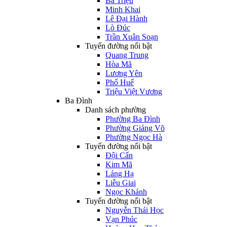
Bà Triệu
Minh Khai
Lê Đại Hành
Lò Đúc
Trần Xuân Soạn
Tuyến đường nổi bật
Quang Trung
Hòa Mã
Lương Yên
Phố Huế
Triệu Việt Vương
Ba Đình
Danh sách phường
Phường Ba Đình
Phường Giảng Võ
Phường Ngọc Hà
Tuyến đường nổi bật
Đội Cấn
Kim Mã
Láng Hạ
Liễu Giai
Ngọc Khánh
Tuyến đường nổi bật
Nguyễn Thái Học
Vạn Phúc