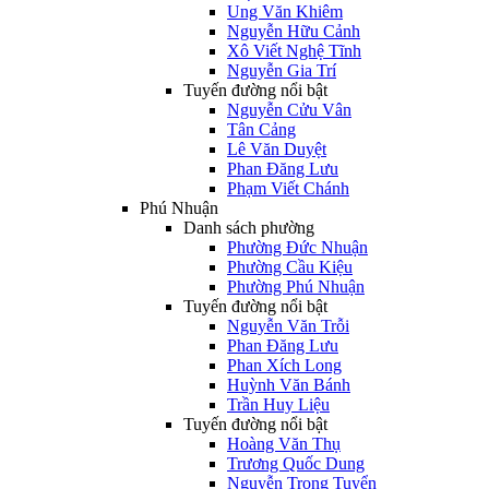
Ung Văn Khiêm
Nguyễn Hữu Cảnh
Xô Viết Nghệ Tĩnh
Nguyễn Gia Trí
Tuyến đường nổi bật
Nguyễn Cửu Vân
Tân Cảng
Lê Văn Duyệt
Phan Đăng Lưu
Phạm Viết Chánh
Phú Nhuận
Danh sách phường
Phường Đức Nhuận
Phường Cầu Kiệu
Phường Phú Nhuận
Tuyến đường nổi bật
Nguyễn Văn Trỗi
Phan Đăng Lưu
Phan Xích Long
Huỳnh Văn Bánh
Trần Huy Liệu
Tuyến đường nổi bật
Hoàng Văn Thụ
Trương Quốc Dung
Nguyễn Trọng Tuyển