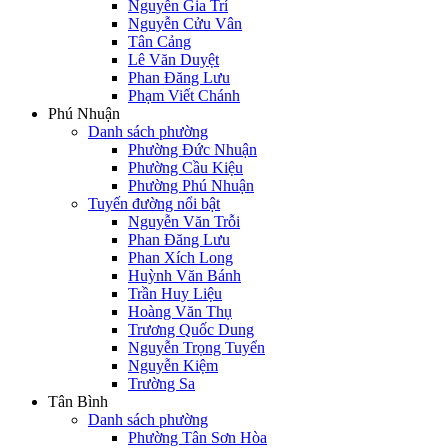
Nguyễn Gia Trí
Nguyễn Cửu Vân
Tân Cảng
Lê Văn Duyệt
Phan Đăng Lưu
Phạm Viết Chánh
Phú Nhuận
Danh sách phường
Phường Đức Nhuận
Phường Cầu Kiệu
Phường Phú Nhuận
Tuyến đường nổi bật
Nguyễn Văn Trỗi
Phan Đăng Lưu
Phan Xích Long
Huỳnh Văn Bánh
Trần Huy Liệu
Hoàng Văn Thụ
Trương Quốc Dung
Nguyễn Trọng Tuyển
Nguyễn Kiệm
Trường Sa
Tân Bình
Danh sách phường
Phường Tân Sơn Hòa