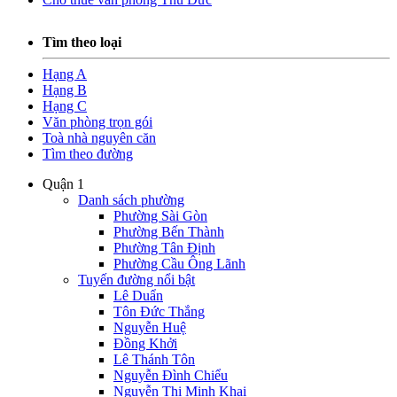
Tìm theo loại
Hạng A
Hạng B
Hạng C
Văn phòng trọn gói
Toà nhà nguyên căn
Tìm theo đường
Quận 1
Danh sách phường
Phường Sài Gòn
Phường Bến Thành
Phường Tân Định
Phường Cầu Ông Lãnh
Tuyến đường nổi bật
Lê Duẩn
Tôn Đức Thắng
Nguyễn Huệ
Đồng Khởi
Lê Thánh Tôn
Nguyễn Đình Chiểu
Nguyễn Thị Minh Khai