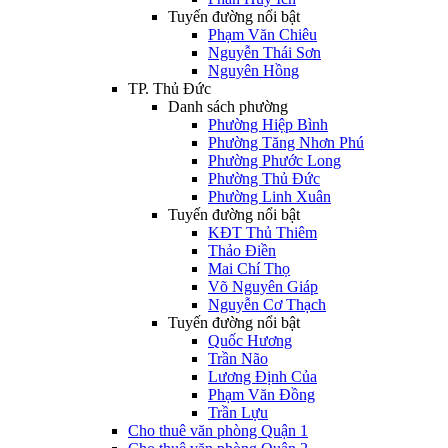
Tuyến đường nổi bật
Phạm Văn Chiêu
Nguyễn Thái Sơn
Nguyên Hồng
TP. Thủ Đức
Danh sách phường
Phường Hiệp Bình
Phường Tăng Nhơn Phú
Phường Phước Long
Phường Thủ Đức
Phường Linh Xuân
Tuyến đường nổi bật
KĐT Thủ Thiêm
Thảo Điền
Mai Chí Thọ
Võ Nguyên Giáp
Nguyễn Cơ Thạch
Tuyến đường nổi bật
Quốc Hương
Trần Não
Lương Định Của
Phạm Văn Đồng
Trần Lựu
Cho thuê văn phòng Quận 1