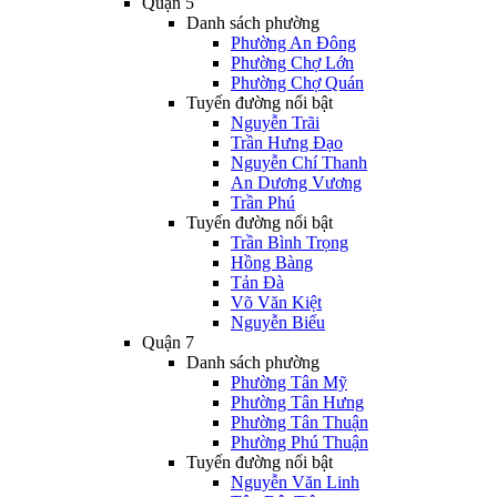
Quận 5
Danh sách phường
Phường An Đông
Phường Chợ Lớn
Phường Chợ Quán
Tuyến đường nổi bật
Nguyễn Trãi
Trần Hưng Đạo
Nguyễn Chí Thanh
An Dương Vương
Trần Phú
Tuyến đường nổi bật
Trần Bình Trọng
Hồng Bàng
Tản Đà
Võ Văn Kiệt
Nguyễn Biểu
Quận 7
Danh sách phường
Phường Tân Mỹ
Phường Tân Hưng
Phường Tân Thuận
Phường Phú Thuận
Tuyến đường nổi bật
Nguyễn Văn Linh