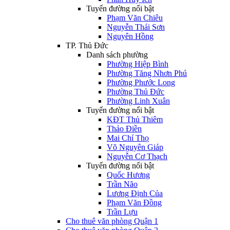
Tuyến đường nổi bật
Phạm Văn Chiêu
Nguyễn Thái Sơn
Nguyên Hồng
TP. Thủ Đức
Danh sách phường
Phường Hiệp Bình
Phường Tăng Nhơn Phú
Phường Phước Long
Phường Thủ Đức
Phường Linh Xuân
Tuyến đường nổi bật
KĐT Thủ Thiêm
Thảo Điền
Mai Chí Thọ
Võ Nguyên Giáp
Nguyễn Cơ Thạch
Tuyến đường nổi bật
Quốc Hương
Trần Não
Lương Định Của
Phạm Văn Đồng
Trần Lựu
Cho thuê văn phòng Quận 1