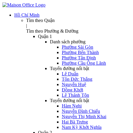
Hồ Chí Minh
Tìm theo Quận
|
Tìm theo Phường & Đường
Quận 1
Danh sách phường
Phường Sài Gòn
Phường Bến Thành
Phường Tân Định
Phường Cầu Ông Lãnh
Tuyến đường nổi bật
Lê Duẩn
Tôn Đức Thắng
Nguyễn Huệ
Đồng Khởi
Lê Thánh Tôn
Tuyến đường nổi bật
Hàm Nghi
Nguyễn Đình Chiểu
Nguyễn Thị Minh Khai
Hai Bà Trưng
Nam Kỳ Khởi Nghĩa
Quận 2