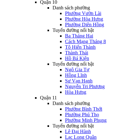
Quận 10
Danh sách phường
Phường Vườn Lài
Phường Hòa Hưng
Phường Diên Hồng
Tuyến đường nổi bật
Ba Tháng Hai
Cách Mạng Tháng 8
Tô Hiến Thành
Thành Thái
Hồ Bá Kiện
Tuyến đường nổi bật
Ngô Gia Tự
Hồng Lĩnh
Sư Vạn Hạnh
Nguyễn Tri Phương
Hòa Hưng
Quận 11
Danh sách phường
Phường Bình Thới
Phường Phú Thọ
Phường Minh Phụng
Tuyến đường nổi bật
Lê Đại Hành
Lạc Long Quân