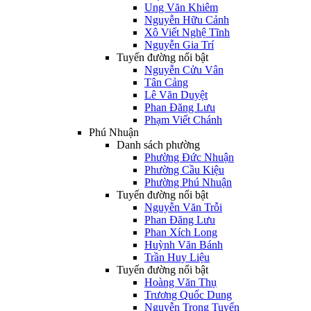
Ung Văn Khiêm
Nguyễn Hữu Cảnh
Xô Viết Nghệ Tĩnh
Nguyễn Gia Trí
Tuyến đường nổi bật
Nguyễn Cửu Vân
Tân Cảng
Lê Văn Duyệt
Phan Đăng Lưu
Phạm Viết Chánh
Phú Nhuận
Danh sách phường
Phường Đức Nhuận
Phường Cầu Kiệu
Phường Phú Nhuận
Tuyến đường nổi bật
Nguyễn Văn Trỗi
Phan Đăng Lưu
Phan Xích Long
Huỳnh Văn Bánh
Trần Huy Liệu
Tuyến đường nổi bật
Hoàng Văn Thụ
Trương Quốc Dung
Nguyễn Trọng Tuyển