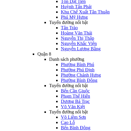
Tôn Dật Tiên
Huỳnh Tấn Phát
Khu Chế Xuất Tân Thuận
Phú Mỹ Hưng
Tuyến đường nổi bật
Tân Trào
Hoàng Văn Thái
Nguyễn Thị Thập
Nguyễn Khắc Viện
Nguyễn Lương Bằng
Quận 8
Danh sách phường
Phường Bình Phú
Phường Phú Định
Phường Chánh Hưng
Phường Bình Đông
Tuyến đường nổi bật
Bến Cần Giuộc
Phạm Thế Hiển
Dương Bá Trạc
Võ Văn Kiệt
Tuyến đường nổi bật
Võ Liêm Sơn
Cao Lỗ
Bến Bình Đông