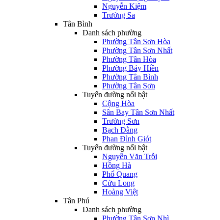
Nguyễn Kiệm
Trường Sa
Tân Bình
Danh sách phường
Phường Tân Sơn Hòa
Phường Tân Sơn Nhất
Phường Tân Hòa
Phường Bảy Hiền
Phường Tân Bình
Phường Tân Sơn
Tuyến đường nổi bật
Cộng Hòa
Sân Bay Tân Sơn Nhất
Trường Sơn
Bạch Đằng
Phan Đình Giót
Tuyến đường nổi bật
Nguyễn Văn Trỗi
Hồng Hà
Phổ Quang
Cửu Long
Hoàng Việt
Tân Phú
Danh sách phường
Phường Tân Sơn Nhì