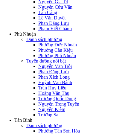
Nguyễn Gia Trí
Nguyễn Cửu Vân
Tân Cảng
Lê Văn Duyệt
Phan Đăng Lưu
Phạm Viết Chánh
Phú Nhuận
Danh sách phường
Phường Đức Nhuận
Phường Cầu Kiệu
Phường Phú Nhuận
Tuyến đường nổi bật
Nguyễn Văn Trỗi
Phan Đăng Lưu
Phan Xích Long
Huỳnh Văn Bánh
Trần Huy Liệu
Hoàng Văn Thụ
Trương Quốc Dung
Nguyễn Trọng Tuyển
Nguyễn Kiệm
Trường Sa
Tân Bình
Danh sách phường
Phường Tân Sơn Hòa