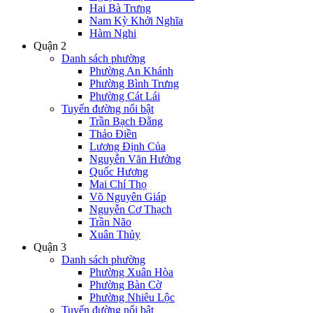
Hai Bà Trưng
Nam Kỳ Khởi Nghĩa
Hàm Nghi
Quận 2
Danh sách phường
Phường An Khánh
Phường Bình Trưng
Phường Cát Lái
Tuyến đường nổi bật
Trần Bạch Đằng
Thảo Điền
Lương Định Của
Nguyễn Văn Hưởng
Quốc Hương
Mai Chí Thọ
Võ Nguyên Giáp
Nguyễn Cơ Thạch
Trần Não
Xuân Thủy
Quận 3
Danh sách phường
Phường Xuân Hòa
Phường Bàn Cờ
Phường Nhiêu Lộc
Tuyến đường nổi bật