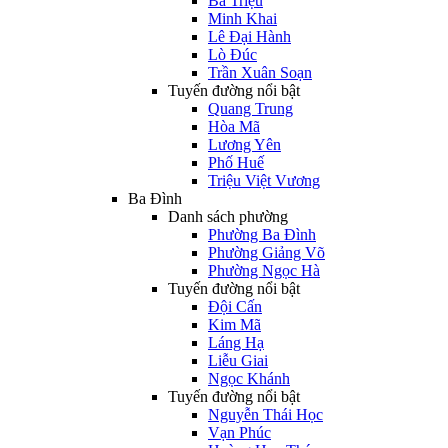
Bà Triệu
Minh Khai
Lê Đại Hành
Lò Đúc
Trần Xuân Soạn
Tuyến đường nổi bật
Quang Trung
Hòa Mã
Lương Yên
Phố Huế
Triệu Việt Vương
Ba Đình
Danh sách phường
Phường Ba Đình
Phường Giảng Võ
Phường Ngọc Hà
Tuyến đường nổi bật
Đội Cấn
Kim Mã
Láng Hạ
Liễu Giai
Ngọc Khánh
Tuyến đường nổi bật
Nguyễn Thái Học
Vạn Phúc