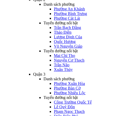
Danh sách phường
Phường An Khánh
Phường Bình Trưng
Phường Cát Lái
Tuyến đường nổi bật
Trần Bạch Đằng
Thảo Điền
Lương Định Của
Quốc Hương
Võ Nguyên Giáp
Tuyến đường nổi bật
Mai Chí Thọ
Nguyễn Cơ Thạch
Trần Não
Xuân Thủy
Quận 3
Danh sách phường
Phường Xuân Hòa
Phường Bàn Cờ
Phường Nhiêu Lộc
Tuyến đường nổi bật
Công Trường Quốc Tế
Lê Quý Đôn
Phạm Ngọc Thạch