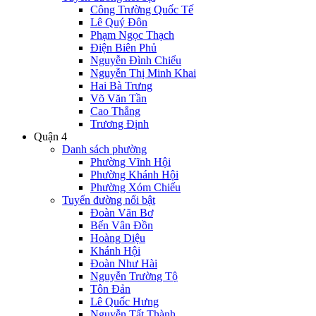
Công Trường Quốc Tế
Lê Quý Đôn
Phạm Ngọc Thạch
Điện Biên Phủ
Nguyễn Đình Chiểu
Nguyễn Thị Minh Khai
Hai Bà Trưng
Võ Văn Tần
Cao Thắng
Trương Định
Quận 4
Danh sách phường
Phường Vĩnh Hội
Phường Khánh Hội
Phường Xóm Chiếu
Tuyến đường nổi bật
Đoàn Văn Bơ
Bến Vân Đồn
Hoàng Diệu
Khánh Hội
Đoàn Như Hài
Nguyễn Trường Tộ
Tôn Đản
Lê Quốc Hưng
Nguyễn Tất Thành