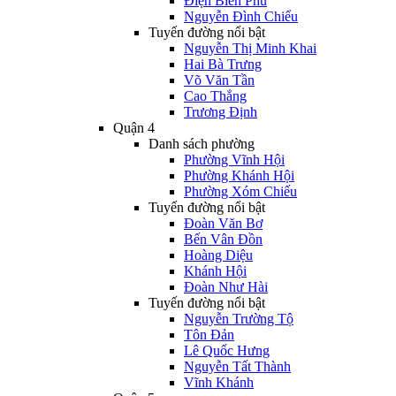
Điện Biên Phủ
Nguyễn Đình Chiểu
Tuyến đường nổi bật
Nguyễn Thị Minh Khai
Hai Bà Trưng
Võ Văn Tần
Cao Thắng
Trương Định
Quận 4
Danh sách phường
Phường Vĩnh Hội
Phường Khánh Hội
Phường Xóm Chiếu
Tuyến đường nổi bật
Đoàn Văn Bơ
Bến Vân Đồn
Hoàng Diệu
Khánh Hội
Đoàn Như Hài
Tuyến đường nổi bật
Nguyễn Trường Tộ
Tôn Đản
Lê Quốc Hưng
Nguyễn Tất Thành
Vĩnh Khánh