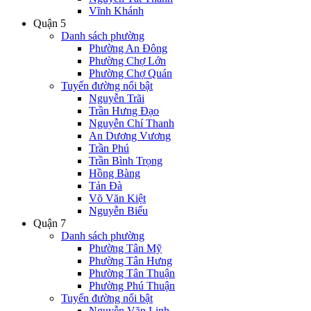
Vĩnh Khánh
Quận 5
Danh sách phường
Phường An Đông
Phường Chợ Lớn
Phường Chợ Quán
Tuyến đường nổi bật
Nguyễn Trãi
Trần Hưng Đạo
Nguyễn Chí Thanh
An Dương Vương
Trần Phú
Trần Bình Trọng
Hồng Bàng
Tản Đà
Võ Văn Kiệt
Nguyễn Biểu
Quận 7
Danh sách phường
Phường Tân Mỹ
Phường Tân Hưng
Phường Tân Thuận
Phường Phú Thuận
Tuyến đường nổi bật
Nguyễn Văn Linh