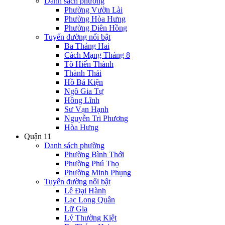
Danh sách phường
Phường Vườn Lài
Phường Hòa Hưng
Phường Diên Hồng
Tuyến đường nổi bật
Ba Tháng Hai
Cách Mạng Tháng 8
Tô Hiến Thành
Thành Thái
Hồ Bá Kiện
Ngô Gia Tự
Hồng Lĩnh
Sư Vạn Hạnh
Nguyễn Tri Phương
Hòa Hưng
Quận 11
Danh sách phường
Phường Bình Thới
Phường Phú Thọ
Phường Minh Phụng
Tuyến đường nổi bật
Lê Đại Hành
Lạc Long Quân
Lữ Gia
Lý Thường Kiệt