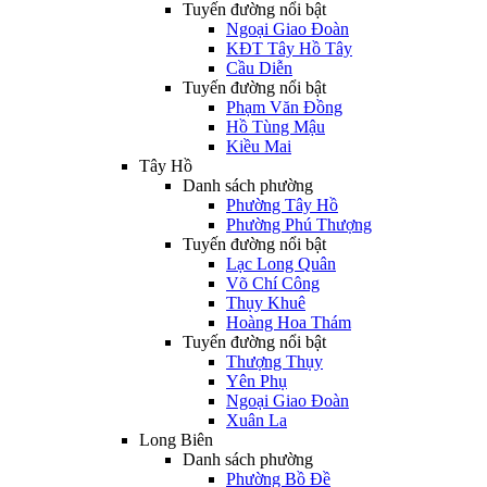
Tuyến đường nổi bật
Ngoại Giao Đoàn
KĐT Tây Hồ Tây
Cầu Diễn
Tuyến đường nổi bật
Phạm Văn Đồng
Hồ Tùng Mậu
Kiều Mai
Tây Hồ
Danh sách phường
Phường Tây Hồ
Phường Phú Thượng
Tuyến đường nổi bật
Lạc Long Quân
Võ Chí Công
Thụy Khuê
Hoàng Hoa Thám
Tuyến đường nổi bật
Thượng Thụy
Yên Phụ
Ngoại Giao Đoàn
Xuân La
Long Biên
Danh sách phường
Phường Bồ Đề