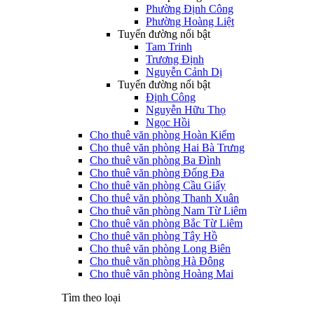
Phường Định Công
Phường Hoàng Liệt
Tuyến đường nổi bật
Tam Trinh
Trương Định
Nguyễn Cảnh Dị
Tuyến đường nổi bật
Định Công
Nguyễn Hữu Thọ
Ngọc Hồi
Cho thuê văn phòng Hoàn Kiếm
Cho thuê văn phòng Hai Bà Trưng
Cho thuê văn phòng Ba Đình
Cho thuê văn phòng Đống Đa
Cho thuê văn phòng Cầu Giấy
Cho thuê văn phòng Thanh Xuân
Cho thuê văn phòng Nam Từ Liêm
Cho thuê văn phòng Bắc Từ Liêm
Cho thuê văn phòng Tây Hồ
Cho thuê văn phòng Long Biên
Cho thuê văn phòng Hà Đông
Cho thuê văn phòng Hoàng Mai
Tìm theo loại