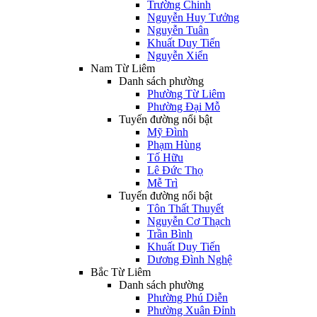
Trường Chinh
Nguyễn Huy Tưởng
Nguyễn Tuân
Khuất Duy Tiến
Nguyễn Xiển
Nam Từ Liêm
Danh sách phường
Phường Từ Liêm
Phường Đại Mỗ
Tuyến đường nổi bật
Mỹ Đình
Phạm Hùng
Tố Hữu
Lê Đức Thọ
Mễ Trì
Tuyến đường nổi bật
Tôn Thất Thuyết
Nguyễn Cơ Thạch
Trần Bình
Khuất Duy Tiến
Dương Đình Nghệ
Bắc Từ Liêm
Danh sách phường
Phường Phú Diễn
Phường Xuân Đỉnh