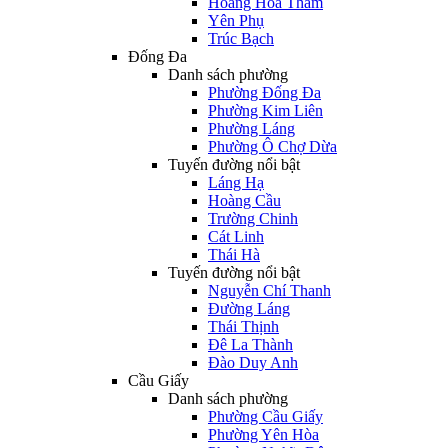
Hoàng Hoa Thám
Yên Phụ
Trúc Bạch
Đống Đa
Danh sách phường
Phường Đống Đa
Phường Kim Liên
Phường Láng
Phường Ô Chợ Dừa
Tuyến đường nổi bật
Láng Hạ
Hoàng Cầu
Trường Chinh
Cát Linh
Thái Hà
Tuyến đường nổi bật
Nguyễn Chí Thanh
Đường Láng
Thái Thịnh
Đê La Thành
Đào Duy Anh
Cầu Giấy
Danh sách phường
Phường Cầu Giấy
Phường Yên Hòa