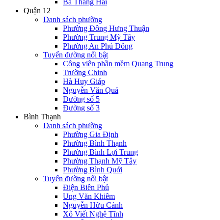
Ba Tháng Hai
Quận 12
Danh sách phường
Phường Đông Hưng Thuận
Phường Trung Mỹ Tây
Phường An Phú Đông
Tuyến đường nổi bật
Công viên phần mềm Quang Trung
Trường Chinh
Hà Huy Giáp
Nguyễn Văn Quá
Đường số 5
Đường số 3
Bình Thạnh
Danh sách phường
Phường Gia Định
Phường Bình Thạnh
Phường Bình Lợi Trung
Phường Thạnh Mỹ Tây
Phường Bình Quới
Tuyến đường nổi bật
Điện Biên Phủ
Ung Văn Khiêm
Nguyễn Hữu Cảnh
Xô Viết Nghệ Tĩnh