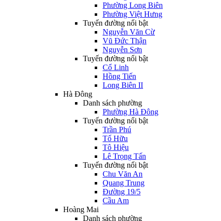
Phường Long Biên
Phường Việt Hưng
Tuyến đường nổi bật
Nguyễn Văn Cừ
Vũ Đức Thận
Nguyễn Sơn
Tuyến đường nổi bật
Cổ Linh
Hồng Tiến
Long Biên II
Hà Đông
Danh sách phường
Phường Hà Đông
Tuyến đường nổi bật
Trần Phú
Tố Hữu
Tô Hiệu
Lê Trọng Tấn
Tuyến đường nổi bật
Chu Văn An
Quang Trung
Đường 19/5
Cầu Am
Hoàng Mai
Danh sách phường