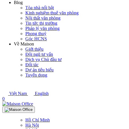
Blog
Tòa nhà nổi bật
Kinh nghiệm thuê văn phòng
Nội thất văn phòng
Tin tức thị trường
Pháp lý văn phòng
Phong thuỷ
Góc HCNS
Về Maison
Giới thiệu
Đội ngũ tư vấn
Dịch vụ Chủ đầu tư
Đối tác
Dự án tiêu biểu
Tuyển dụng
Việt Nam
English
0
Hồ Chí Minh
Hà Nội