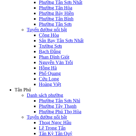
Phường Tân Sơn Nhất
Phường Tân Hòa
Phường Bảy Hiền
Phường Tân Bình
Phường Tân Sơn
Tuyến đường nổi bật
Cộng Hòa
Sân Bay Tân Sơn Nhất
Trường Sơn
Bạch Đằng
Phan Đình Giót
Nguyễn Văn Trỗi
Hồng Hà
Phổ Quang
Cửu Long
Hoàng Việt
Tân Phú
Danh sách phường
Phường Tân Sơn Nhì
Phường Tây Thạnh
Phường Phú Thọ Hòa
Tuyến đường nổi bật
Thoại Ngọc Hầu
Lê Trọng Tấn
Tân Kỳ Tân Quý