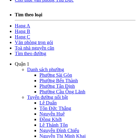
Tìm theo loại
Hạng A
Hạng B
Hạng C
Văn phòng trọn gói
Toà nhà nguyên căn
Tìm theo đường
Quận 1
Danh sách phường
Phường Sài Gòn
Phường Bến Thành
Phường Tân Định
Phường Cầu Ông Lãnh
Tuyến đường nổi bật
Lê Duẩn
Tôn Đức Thắng
Nguyễn Huệ
Đồng Khởi
Lê Thánh Tôn
Nguyễn Đình Chiểu
Nguyễn Thị Minh Khai