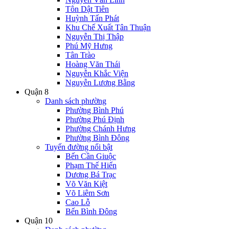
Tôn Dật Tiên
Huỳnh Tấn Phát
Khu Chế Xuất Tân Thuận
Nguyễn Thị Thập
Phú Mỹ Hưng
Tân Trào
Hoàng Văn Thái
Nguyễn Khắc Viện
Nguyễn Lương Bằng
Quận 8
Danh sách phường
Phường Bình Phú
Phường Phú Định
Phường Chánh Hưng
Phường Bình Đông
Tuyến đường nổi bật
Bến Cần Giuộc
Phạm Thế Hiển
Dương Bá Trạc
Võ Văn Kiệt
Võ Liêm Sơn
Cao Lỗ
Bến Bình Đông
Quận 10