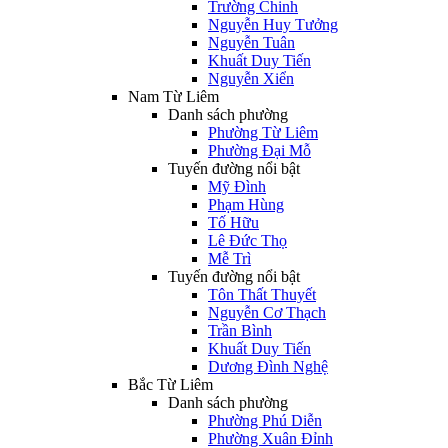
Trường Chinh
Nguyễn Huy Tưởng
Nguyễn Tuân
Khuất Duy Tiến
Nguyễn Xiển
Nam Từ Liêm
Danh sách phường
Phường Từ Liêm
Phường Đại Mỗ
Tuyến đường nổi bật
Mỹ Đình
Phạm Hùng
Tố Hữu
Lê Đức Thọ
Mễ Trì
Tuyến đường nổi bật
Tôn Thất Thuyết
Nguyễn Cơ Thạch
Trần Bình
Khuất Duy Tiến
Dương Đình Nghệ
Bắc Từ Liêm
Danh sách phường
Phường Phú Diễn
Phường Xuân Đỉnh