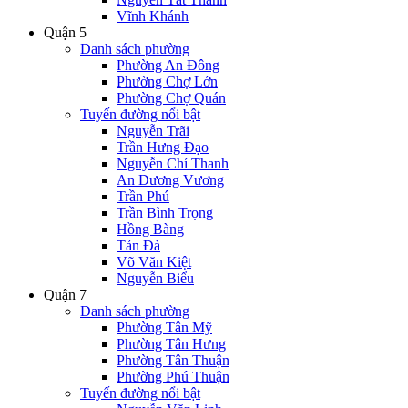
Vĩnh Khánh
Quận 5
Danh sách phường
Phường An Đông
Phường Chợ Lớn
Phường Chợ Quán
Tuyến đường nổi bật
Nguyễn Trãi
Trần Hưng Đạo
Nguyễn Chí Thanh
An Dương Vương
Trần Phú
Trần Bình Trọng
Hồng Bàng
Tản Đà
Võ Văn Kiệt
Nguyễn Biểu
Quận 7
Danh sách phường
Phường Tân Mỹ
Phường Tân Hưng
Phường Tân Thuận
Phường Phú Thuận
Tuyến đường nổi bật