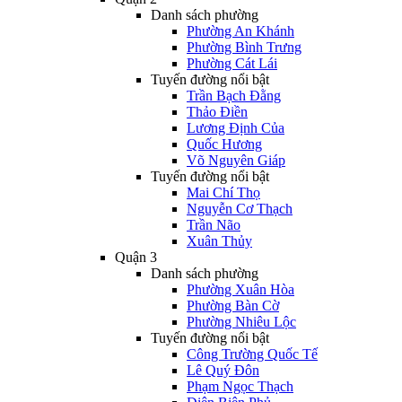
Danh sách phường
Phường An Khánh
Phường Bình Trưng
Phường Cát Lái
Tuyến đường nổi bật
Trần Bạch Đằng
Thảo Điền
Lương Định Của
Quốc Hương
Võ Nguyên Giáp
Tuyến đường nổi bật
Mai Chí Thọ
Nguyễn Cơ Thạch
Trần Não
Xuân Thủy
Quận 3
Danh sách phường
Phường Xuân Hòa
Phường Bàn Cờ
Phường Nhiêu Lộc
Tuyến đường nổi bật
Công Trường Quốc Tế
Lê Quý Đôn
Phạm Ngọc Thạch