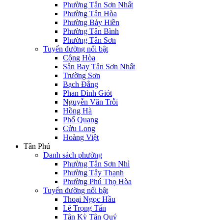
Phường Tân Sơn Nhất
Phường Tân Hòa
Phường Bảy Hiền
Phường Tân Bình
Phường Tân Sơn
Tuyến đường nổi bật
Cộng Hòa
Sân Bay Tân Sơn Nhất
Trường Sơn
Bạch Đằng
Phan Đình Giót
Nguyễn Văn Trỗi
Hồng Hà
Phổ Quang
Cửu Long
Hoàng Việt
Tân Phú
Danh sách phường
Phường Tân Sơn Nhì
Phường Tây Thạnh
Phường Phú Thọ Hòa
Tuyến đường nổi bật
Thoại Ngọc Hầu
Lê Trọng Tấn
Tân Kỳ Tân Quý