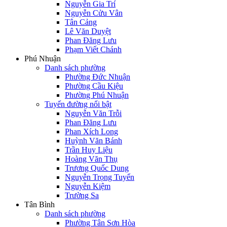
Nguyễn Gia Trí
Nguyễn Cửu Vân
Tân Cảng
Lê Văn Duyệt
Phan Đăng Lưu
Phạm Viết Chánh
Phú Nhuận
Danh sách phường
Phường Đức Nhuận
Phường Cầu Kiệu
Phường Phú Nhuận
Tuyến đường nổi bật
Nguyễn Văn Trỗi
Phan Đăng Lưu
Phan Xích Long
Huỳnh Văn Bánh
Trần Huy Liệu
Hoàng Văn Thụ
Trương Quốc Dung
Nguyễn Trọng Tuyển
Nguyễn Kiệm
Trường Sa
Tân Bình
Danh sách phường
Phường Tân Sơn Hòa