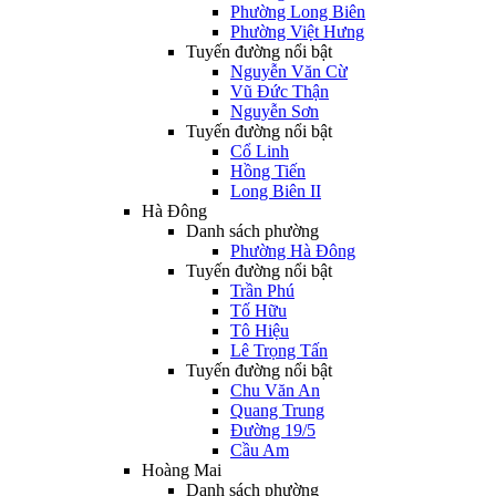
Phường Long Biên
Phường Việt Hưng
Tuyến đường nổi bật
Nguyễn Văn Cừ
Vũ Đức Thận
Nguyễn Sơn
Tuyến đường nổi bật
Cổ Linh
Hồng Tiến
Long Biên II
Hà Đông
Danh sách phường
Phường Hà Đông
Tuyến đường nổi bật
Trần Phú
Tố Hữu
Tô Hiệu
Lê Trọng Tấn
Tuyến đường nổi bật
Chu Văn An
Quang Trung
Đường 19/5
Cầu Am
Hoàng Mai
Danh sách phường