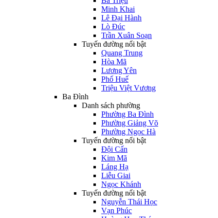
Bà Triệu
Minh Khai
Lê Đại Hành
Lò Đúc
Trần Xuân Soạn
Tuyến đường nổi bật
Quang Trung
Hòa Mã
Lương Yên
Phố Huế
Triệu Việt Vương
Ba Đình
Danh sách phường
Phường Ba Đình
Phường Giảng Võ
Phường Ngọc Hà
Tuyến đường nổi bật
Đội Cấn
Kim Mã
Láng Hạ
Liễu Giai
Ngọc Khánh
Tuyến đường nổi bật
Nguyễn Thái Học
Vạn Phúc