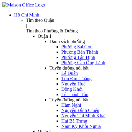
Hồ Chí Minh
Tìm theo Quận
|
Tìm theo Phường & Đường
Quận 1
Danh sách phường
Phường Sài Gòn
Phường Bến Thành
Phường Tân Định
Phường Cầu Ông Lãnh
Tuyến đường nổi bật
Lê Duẩn
Tôn Đức Thắng
Nguyễn Huệ
Đồng Khởi
Lê Thánh Tôn
Tuyến đường nổi bật
Hàm Nghi
Nguyễn Đình Chiểu
Nguyễn Thị Minh Khai
Hai Bà Trưng
Nam Kỳ Khởi Nghĩa
Quận 2