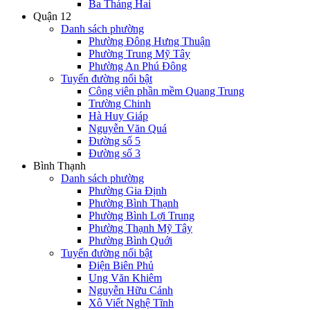
Ba Tháng Hai
Quận 12
Danh sách phường
Phường Đông Hưng Thuận
Phường Trung Mỹ Tây
Phường An Phú Đông
Tuyến đường nổi bật
Công viên phần mềm Quang Trung
Trường Chinh
Hà Huy Giáp
Nguyễn Văn Quá
Đường số 5
Đường số 3
Bình Thạnh
Danh sách phường
Phường Gia Định
Phường Bình Thạnh
Phường Bình Lợi Trung
Phường Thạnh Mỹ Tây
Phường Bình Quới
Tuyến đường nổi bật
Điện Biên Phủ
Ung Văn Khiêm
Nguyễn Hữu Cảnh
Xô Viết Nghệ Tĩnh