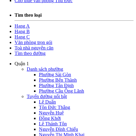
Cho thuê văn phòng Thủ Đức
Tìm theo loại
Hạng A
Hạng B
Hạng C
Văn phòng trọn gói
Toà nhà nguyên căn
Tìm theo đường
Quận 1
Danh sách phường
Phường Sài Gòn
Phường Bến Thành
Phường Tân Định
Phường Cầu Ông Lãnh
Tuyến đường nổi bật
Lê Duẩn
Tôn Đức Thắng
Nguyễn Huệ
Đồng Khởi
Lê Thánh Tôn
Nguyễn Đình Chiểu
Nguyễn Thị Minh Khai