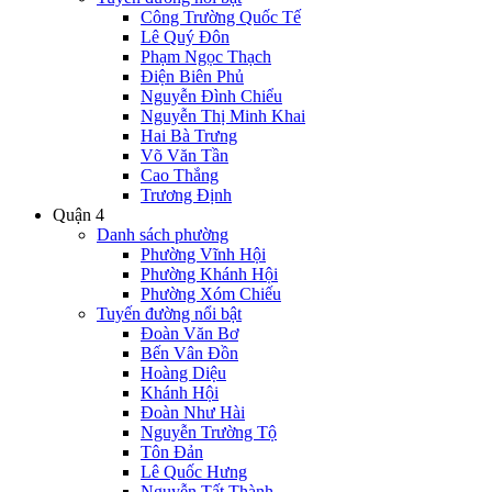
Công Trường Quốc Tế
Lê Quý Đôn
Phạm Ngọc Thạch
Điện Biên Phủ
Nguyễn Đình Chiểu
Nguyễn Thị Minh Khai
Hai Bà Trưng
Võ Văn Tần
Cao Thắng
Trương Định
Quận 4
Danh sách phường
Phường Vĩnh Hội
Phường Khánh Hội
Phường Xóm Chiếu
Tuyến đường nổi bật
Đoàn Văn Bơ
Bến Vân Đồn
Hoàng Diệu
Khánh Hội
Đoàn Như Hài
Nguyễn Trường Tộ
Tôn Đản
Lê Quốc Hưng
Nguyễn Tất Thành