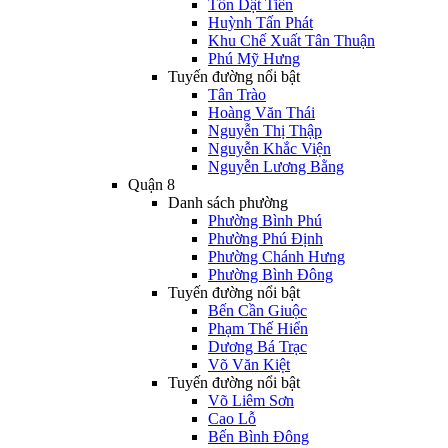
Tôn Dật Tiên
Huỳnh Tấn Phát
Khu Chế Xuất Tân Thuận
Phú Mỹ Hưng
Tuyến đường nổi bật
Tân Trào
Hoàng Văn Thái
Nguyễn Thị Thập
Nguyễn Khắc Viện
Nguyễn Lương Bằng
Quận 8
Danh sách phường
Phường Bình Phú
Phường Phú Định
Phường Chánh Hưng
Phường Bình Đông
Tuyến đường nổi bật
Bến Cần Giuộc
Phạm Thế Hiển
Dương Bá Trạc
Võ Văn Kiệt
Tuyến đường nổi bật
Võ Liêm Sơn
Cao Lỗ
Bến Bình Đông