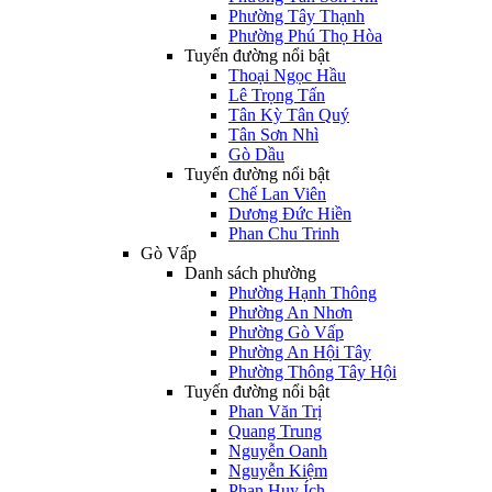
Phường Tây Thạnh
Phường Phú Thọ Hòa
Tuyến đường nổi bật
Thoại Ngọc Hầu
Lê Trọng Tấn
Tân Kỳ Tân Quý
Tân Sơn Nhì
Gò Dầu
Tuyến đường nổi bật
Chế Lan Viên
Dương Đức Hiền
Phan Chu Trinh
Gò Vấp
Danh sách phường
Phường Hạnh Thông
Phường An Nhơn
Phường Gò Vấp
Phường An Hội Tây
Phường Thông Tây Hội
Tuyến đường nổi bật
Phan Văn Trị
Quang Trung
Nguyễn Oanh
Nguyễn Kiệm
Phan Huy Ích