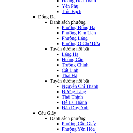
Hoàng Hoa Thám
Yên Phụ
Trúc Bạch
Đống Đa
Danh sách phường
Phường Đống Đa
Phường Kim Liên
Phường Láng
Phường Ô Chợ Dừa
Tuyến đường nổi bật
Láng Hạ
Hoàng Cầu
Trường Chinh
Cát Linh
Thái Hà
Tuyến đường nổi bật
Nguyễn Chí Thanh
Đường Láng
Thái Thịnh
Đê La Thành
Đào Duy Anh
Cầu Giấy
Danh sách phường
Phường Cầu Giấy
Phường Yên Hòa