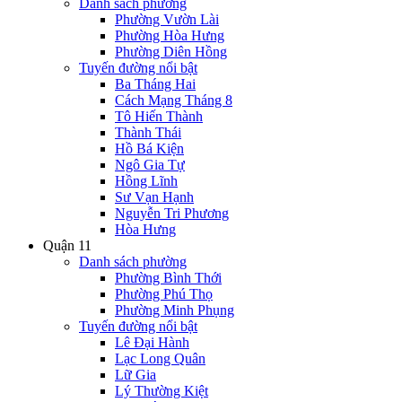
Danh sách phường
Phường Vườn Lài
Phường Hòa Hưng
Phường Diên Hồng
Tuyến đường nổi bật
Ba Tháng Hai
Cách Mạng Tháng 8
Tô Hiến Thành
Thành Thái
Hồ Bá Kiện
Ngô Gia Tự
Hồng Lĩnh
Sư Vạn Hạnh
Nguyễn Tri Phương
Hòa Hưng
Quận 11
Danh sách phường
Phường Bình Thới
Phường Phú Thọ
Phường Minh Phụng
Tuyến đường nổi bật
Lê Đại Hành
Lạc Long Quân
Lữ Gia
Lý Thường Kiệt