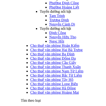
Phường Định Công
Phường Hoàng Liệt
Tuyến đường nổi bật
Tam Trinh
Trương Định
Nguyễn Cảnh Dị
Tuyến đường nổi bật
Định Công
Nguyễn Hữu Thọ
Ngọc Hồi
Cho thuê văn phòng Hoàn Kiếm
Cho thuê văn phòng Hai Bà Trưng
Cho thuê văn phòng Ba Đình
Cho thuê văn phòng Đống Đa
Cho thuê văn phòng Cầu Giấy
Cho thuê văn phòng Thanh Xuân
Cho thuê văn phòng Nam Từ Liêm
Cho thuê văn phòng Bắc Từ Liêm
Cho thuê văn phòng Tây Hồ
Cho thuê văn phòng Long Biên
Cho thuê văn phòng Hà Đông
Cho thuê văn phòng Hoàng Mai
Tìm theo loại