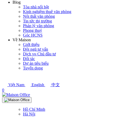
Blog
Tòa nhà nổi bật
Kinh nghiệm thuê văn phòng
Nội thất văn phòng
Tin tức thị trường
Pháp lý văn phòng
Phong thuỷ
Góc HCNS
Về Maison
Giới thiệu
Đội ngũ tư vấn
Dịch vụ Chủ đầu tư
Đối tác
Dự án tiêu biểu
Tuyển dụng
Việt Nam
English
中文
0
Hồ Chí Minh
Hà Nội