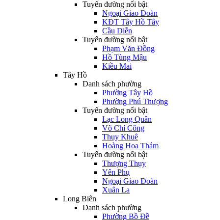
Tuyến đường nổi bật
Ngoại Giao Đoàn
KĐT Tây Hồ Tây
Cầu Diễn
Tuyến đường nổi bật
Phạm Văn Đồng
Hồ Tùng Mậu
Kiều Mai
Tây Hồ
Danh sách phường
Phường Tây Hồ
Phường Phú Thượng
Tuyến đường nổi bật
Lạc Long Quân
Võ Chí Công
Thụy Khuê
Hoàng Hoa Thám
Tuyến đường nổi bật
Thượng Thụy
Yên Phụ
Ngoại Giao Đoàn
Xuân La
Long Biên
Danh sách phường
Phường Bồ Đề