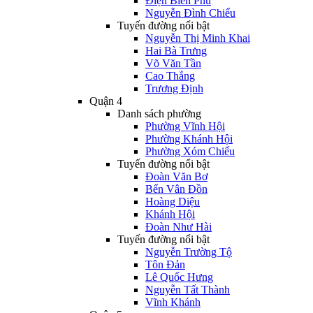
Điện Biên Phủ
Nguyễn Đình Chiểu
Tuyến đường nổi bật
Nguyễn Thị Minh Khai
Hai Bà Trưng
Võ Văn Tần
Cao Thắng
Trương Định
Quận 4
Danh sách phường
Phường Vĩnh Hội
Phường Khánh Hội
Phường Xóm Chiếu
Tuyến đường nổi bật
Đoàn Văn Bơ
Bến Vân Đồn
Hoàng Diệu
Khánh Hội
Đoàn Như Hài
Tuyến đường nổi bật
Nguyễn Trường Tộ
Tôn Đản
Lê Quốc Hưng
Nguyễn Tất Thành
Vĩnh Khánh