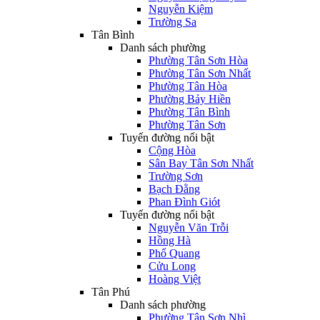
Nguyễn Kiệm
Trường Sa
Tân Bình
Danh sách phường
Phường Tân Sơn Hòa
Phường Tân Sơn Nhất
Phường Tân Hòa
Phường Bảy Hiền
Phường Tân Bình
Phường Tân Sơn
Tuyến đường nổi bật
Cộng Hòa
Sân Bay Tân Sơn Nhất
Trường Sơn
Bạch Đằng
Phan Đình Giót
Tuyến đường nổi bật
Nguyễn Văn Trỗi
Hồng Hà
Phổ Quang
Cửu Long
Hoàng Việt
Tân Phú
Danh sách phường
Phường Tân Sơn Nhì