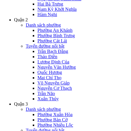
Hai Bà Trưng
Nam Kỳ Khởi Nghĩa
Hàm Nghi
Quận 2
Danh sách phường
Phường An Khánh
Phường Bình Trưng
Phường Cát Lái
Tuyến đường nổi bật
Trần Bạch Đằng
Thảo Điền
Lương Định Của
Nguyễn Văn Hưởng
Quốc Hương
Mai Chí Thọ
Võ Nguyên Giáp
Nguyễn Cơ Thạch
Trần Não
Xuân Thủy
Quận 3
Danh sách phường
Phường Xuân Hòa
Phường Bàn Cờ
Phường Nhiêu Lộc
Tuyến đường nổi bật