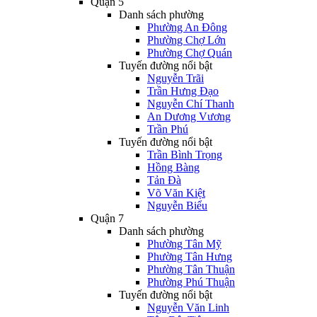
Quận 5
Danh sách phường
Phường An Đông
Phường Chợ Lớn
Phường Chợ Quán
Tuyến đường nổi bật
Nguyễn Trãi
Trần Hưng Đạo
Nguyễn Chí Thanh
An Dương Vương
Trần Phú
Tuyến đường nổi bật
Trần Bình Trọng
Hồng Bàng
Tản Đà
Võ Văn Kiệt
Nguyễn Biểu
Quận 7
Danh sách phường
Phường Tân Mỹ
Phường Tân Hưng
Phường Tân Thuận
Phường Phú Thuận
Tuyến đường nổi bật
Nguyễn Văn Linh