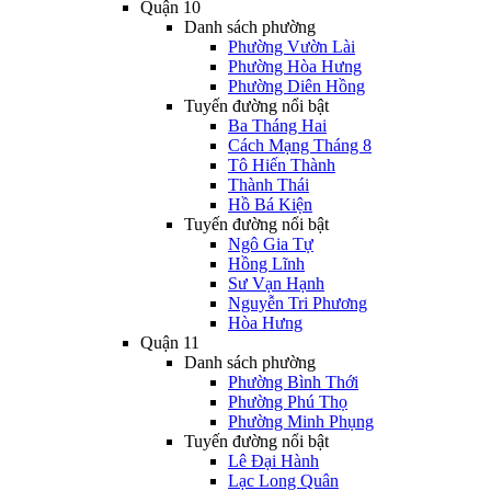
Quận 10
Danh sách phường
Phường Vườn Lài
Phường Hòa Hưng
Phường Diên Hồng
Tuyến đường nổi bật
Ba Tháng Hai
Cách Mạng Tháng 8
Tô Hiến Thành
Thành Thái
Hồ Bá Kiện
Tuyến đường nổi bật
Ngô Gia Tự
Hồng Lĩnh
Sư Vạn Hạnh
Nguyễn Tri Phương
Hòa Hưng
Quận 11
Danh sách phường
Phường Bình Thới
Phường Phú Thọ
Phường Minh Phụng
Tuyến đường nổi bật
Lê Đại Hành
Lạc Long Quân