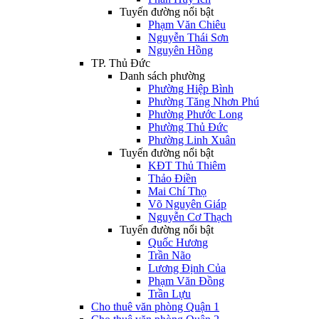
Tuyến đường nổi bật
Phạm Văn Chiêu
Nguyễn Thái Sơn
Nguyên Hồng
TP. Thủ Đức
Danh sách phường
Phường Hiệp Bình
Phường Tăng Nhơn Phú
Phường Phước Long
Phường Thủ Đức
Phường Linh Xuân
Tuyến đường nổi bật
KĐT Thủ Thiêm
Thảo Điền
Mai Chí Thọ
Võ Nguyên Giáp
Nguyễn Cơ Thạch
Tuyến đường nổi bật
Quốc Hương
Trần Não
Lương Định Của
Phạm Văn Đồng
Trần Lựu
Cho thuê văn phòng Quận 1