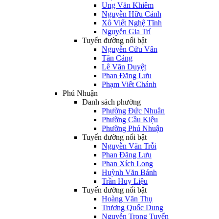
Ung Văn Khiêm
Nguyễn Hữu Cảnh
Xô Viết Nghệ Tĩnh
Nguyễn Gia Trí
Tuyến đường nổi bật
Nguyễn Cửu Vân
Tân Cảng
Lê Văn Duyệt
Phan Đăng Lưu
Phạm Viết Chánh
Phú Nhuận
Danh sách phường
Phường Đức Nhuận
Phường Cầu Kiệu
Phường Phú Nhuận
Tuyến đường nổi bật
Nguyễn Văn Trỗi
Phan Đăng Lưu
Phan Xích Long
Huỳnh Văn Bánh
Trần Huy Liệu
Tuyến đường nổi bật
Hoàng Văn Thụ
Trương Quốc Dung
Nguyễn Trọng Tuyển