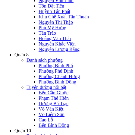
Nguyễn Văn Linh
Tôn Dật Tiên
Huỳnh Tấn Phát
Khu Chế Xuất Tân Thuận
Nguyễn Thị Thập
Phú Mỹ Hưng
Tân Trào
Hoàng Văn Thái
Nguyễn Khắc Viện
Nguyễn Lương Bằng
Quận 8
Danh sách phường
Phường Bình Phú
Phường Phú Định
Phường Chánh Hưng
Phường Bình Đông
Tuyến đường nổi bật
Bến Cần Giuộc
Phạm Thế Hiển
Dương Bá Trạc
Võ Văn Kiệt
Võ Liêm Sơn
Cao Lỗ
Bến Bình Đông
Quận 10