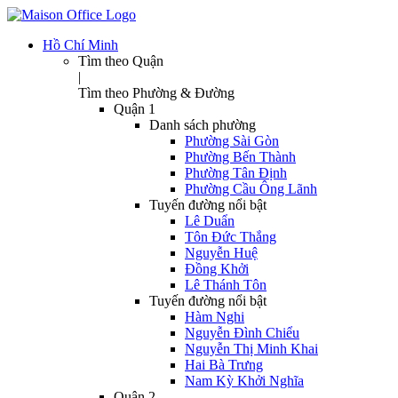
Hồ Chí Minh
Tìm theo Quận
|
Tìm theo Phường & Đường
Quận 1
Danh sách phường
Phường Sài Gòn
Phường Bến Thành
Phường Tân Định
Phường Cầu Ông Lãnh
Tuyến đường nổi bật
Lê Duẩn
Tôn Đức Thắng
Nguyễn Huệ
Đồng Khởi
Lê Thánh Tôn
Tuyến đường nổi bật
Hàm Nghi
Nguyễn Đình Chiểu
Nguyễn Thị Minh Khai
Hai Bà Trưng
Nam Kỳ Khởi Nghĩa
Quận 2