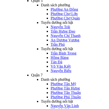
Quận 5
Danh sách phường
Phường An Đông
Phường Chợ Lớn
Phường Chợ Quán
Tuyến đường nổi bật
Nguyễn Trãi
Trần Hưng Đạo
Nguyễn Chí Thanh
An Dương Vương
Trần Phú
Tuyến đường nổi bật
Trần Bình Trọng
Hồng Bàng
Tản Đà
Võ Văn Kiệt
Nguyễn Biểu
Quận 7
Danh sách phường
Phường Tân Mỹ
Phường Tân Hưng
Phường Tân Thuận
Phường Phú Thuận
Tuyến đường nổi bật
Nguyễn Văn Linh