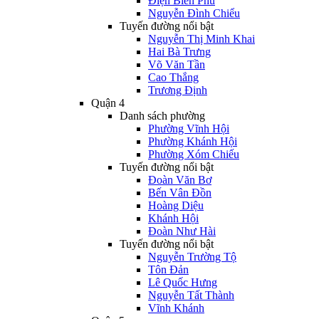
Điện Biên Phủ
Nguyễn Đình Chiểu
Tuyến đường nổi bật
Nguyễn Thị Minh Khai
Hai Bà Trưng
Võ Văn Tần
Cao Thắng
Trương Định
Quận 4
Danh sách phường
Phường Vĩnh Hội
Phường Khánh Hội
Phường Xóm Chiếu
Tuyến đường nổi bật
Đoàn Văn Bơ
Bến Vân Đồn
Hoàng Diệu
Khánh Hội
Đoàn Như Hài
Tuyến đường nổi bật
Nguyễn Trường Tộ
Tôn Đản
Lê Quốc Hưng
Nguyễn Tất Thành
Vĩnh Khánh