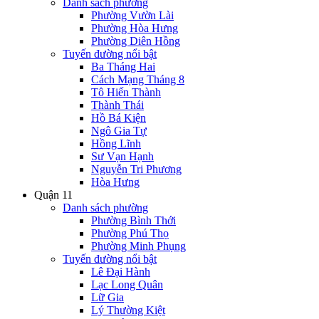
Danh sách phường
Phường Vườn Lài
Phường Hòa Hưng
Phường Diên Hồng
Tuyến đường nổi bật
Ba Tháng Hai
Cách Mạng Tháng 8
Tô Hiến Thành
Thành Thái
Hồ Bá Kiện
Ngô Gia Tự
Hồng Lĩnh
Sư Vạn Hạnh
Nguyễn Tri Phương
Hòa Hưng
Quận 11
Danh sách phường
Phường Bình Thới
Phường Phú Thọ
Phường Minh Phụng
Tuyến đường nổi bật
Lê Đại Hành
Lạc Long Quân
Lữ Gia
Lý Thường Kiệt