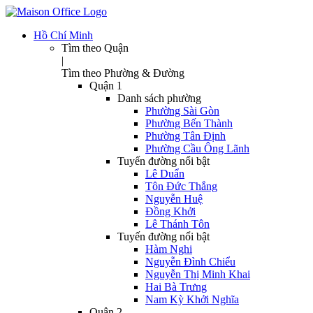
Hồ Chí Minh
Tìm theo Quận
|
Tìm theo Phường & Đường
Quận 1
Danh sách phường
Phường Sài Gòn
Phường Bến Thành
Phường Tân Định
Phường Cầu Ông Lãnh
Tuyến đường nổi bật
Lê Duẩn
Tôn Đức Thắng
Nguyễn Huệ
Đồng Khởi
Lê Thánh Tôn
Tuyến đường nổi bật
Hàm Nghi
Nguyễn Đình Chiểu
Nguyễn Thị Minh Khai
Hai Bà Trưng
Nam Kỳ Khởi Nghĩa
Quận 2