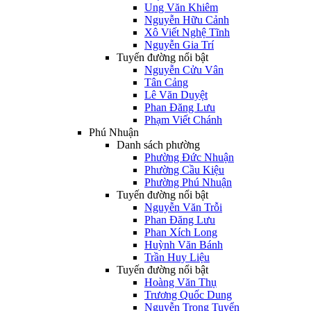
Ung Văn Khiêm
Nguyễn Hữu Cảnh
Xô Viết Nghệ Tĩnh
Nguyễn Gia Trí
Tuyến đường nổi bật
Nguyễn Cửu Vân
Tân Cảng
Lê Văn Duyệt
Phan Đăng Lưu
Phạm Viết Chánh
Phú Nhuận
Danh sách phường
Phường Đức Nhuận
Phường Cầu Kiệu
Phường Phú Nhuận
Tuyến đường nổi bật
Nguyễn Văn Trỗi
Phan Đăng Lưu
Phan Xích Long
Huỳnh Văn Bánh
Trần Huy Liệu
Tuyến đường nổi bật
Hoàng Văn Thụ
Trương Quốc Dung
Nguyễn Trọng Tuyển