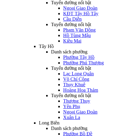
Tuyến đường nổi bật
Ngoại Giao Đoàn
KĐT Tây Hồ Tây
Cầu Diễn
Tuyến đường nổi bật
Phạm Văn Đồng
Hồ Tùng Mậu
Kiều Mai
Tây Hồ
Danh sách phường
Phường Tây Hồ
Phường Phú Thượng
Tuyến đường nổi bật
Lạc Long Quân
Võ Chí Công
Thụy Khuê
Hoàng Hoa Thám
Tuyến đường nổi bật
Thượng Thụy
Yên Phụ
Ngoại Giao Đoàn
Xuân La
Long Biên
Danh sách phường
Phường Bồ Đề