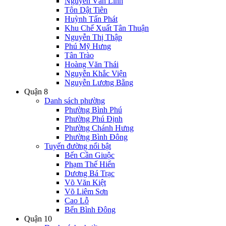
Nguyễn Văn Linh
Tôn Dật Tiên
Huỳnh Tấn Phát
Khu Chế Xuất Tân Thuận
Nguyễn Thị Thập
Phú Mỹ Hưng
Tân Trào
Hoàng Văn Thái
Nguyễn Khắc Viện
Nguyễn Lương Bằng
Quận 8
Danh sách phường
Phường Bình Phú
Phường Phú Định
Phường Chánh Hưng
Phường Bình Đông
Tuyến đường nổi bật
Bến Cần Giuộc
Phạm Thế Hiển
Dương Bá Trạc
Võ Văn Kiệt
Võ Liêm Sơn
Cao Lỗ
Bến Bình Đông
Quận 10