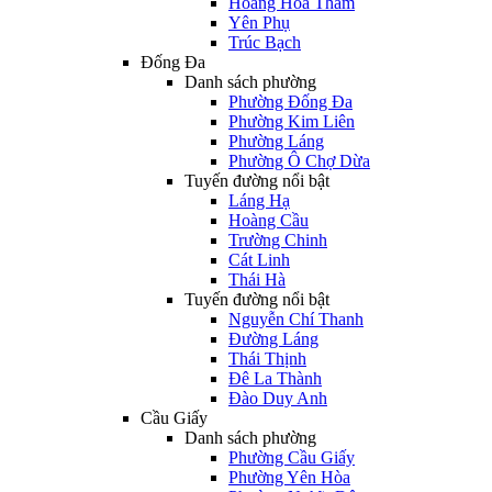
Hoàng Hoa Thám
Yên Phụ
Trúc Bạch
Đống Đa
Danh sách phường
Phường Đống Đa
Phường Kim Liên
Phường Láng
Phường Ô Chợ Dừa
Tuyến đường nổi bật
Láng Hạ
Hoàng Cầu
Trường Chinh
Cát Linh
Thái Hà
Tuyến đường nổi bật
Nguyễn Chí Thanh
Đường Láng
Thái Thịnh
Đê La Thành
Đào Duy Anh
Cầu Giấy
Danh sách phường
Phường Cầu Giấy
Phường Yên Hòa