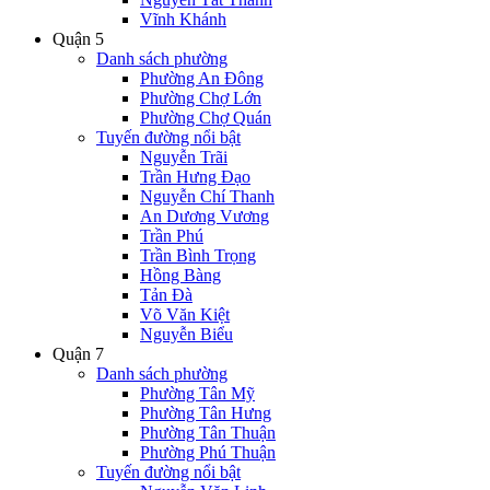
Vĩnh Khánh
Quận 5
Danh sách phường
Phường An Đông
Phường Chợ Lớn
Phường Chợ Quán
Tuyến đường nổi bật
Nguyễn Trãi
Trần Hưng Đạo
Nguyễn Chí Thanh
An Dương Vương
Trần Phú
Trần Bình Trọng
Hồng Bàng
Tản Đà
Võ Văn Kiệt
Nguyễn Biểu
Quận 7
Danh sách phường
Phường Tân Mỹ
Phường Tân Hưng
Phường Tân Thuận
Phường Phú Thuận
Tuyến đường nổi bật