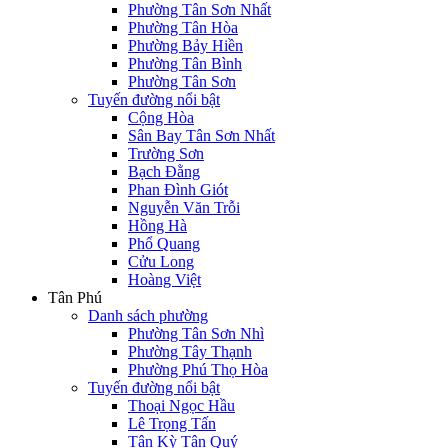
Phường Tân Sơn Nhất
Phường Tân Hòa
Phường Bảy Hiền
Phường Tân Bình
Phường Tân Sơn
Tuyến đường nổi bật
Cộng Hòa
Sân Bay Tân Sơn Nhất
Trường Sơn
Bạch Đằng
Phan Đình Giót
Nguyễn Văn Trỗi
Hồng Hà
Phổ Quang
Cửu Long
Hoàng Việt
Tân Phú
Danh sách phường
Phường Tân Sơn Nhì
Phường Tây Thạnh
Phường Phú Thọ Hòa
Tuyến đường nổi bật
Thoại Ngọc Hầu
Lê Trọng Tấn
Tân Kỳ Tân Quý