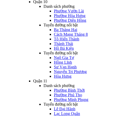
Quận 10
Danh sách phường
Phường Vườn Lài
Phường Hòa Hưng
Phường Diên Hồng
Tuyến đường nổi bật
Ba Tháng Hai
Cách Mạng Tháng 8
Tô Hiến Thành
Thành Thái
Hồ Bá Kiện
Tuyến đường nổi bật
Ngô Gia Tự
Hồng Lĩnh
Sư Vạn Hạnh
Nguyễn Tri Phương
Hòa Hưng
Quận 11
Danh sách phường
Phường Bình Thới
Phường Phú Thọ
Phường Minh Phụng
Tuyến đường nổi bật
Lê Đại Hành
Lạc Long Quân