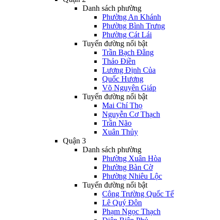
Danh sách phường
Phường An Khánh
Phường Bình Trưng
Phường Cát Lái
Tuyến đường nổi bật
Trần Bạch Đằng
Thảo Điền
Lương Định Của
Quốc Hương
Võ Nguyên Giáp
Tuyến đường nổi bật
Mai Chí Thọ
Nguyễn Cơ Thạch
Trần Não
Xuân Thủy
Quận 3
Danh sách phường
Phường Xuân Hòa
Phường Bàn Cờ
Phường Nhiêu Lộc
Tuyến đường nổi bật
Công Trường Quốc Tế
Lê Quý Đôn
Phạm Ngọc Thạch