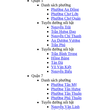
Quận 5
Danh sách phường
Phường An Đông
Phường Chợ Lớn
Phường Chợ Quán
Tuyến đường nổi bật
Nguyễn Trãi
Trần Hưng Đạo
Nguyễn Chí Thanh
An Dương Vương
Trần Phú
Tuyến đường nổi bật
Trần Bình Trọng
Hồng Bàng
Tản Đà
Võ Văn Kiệt
Nguyễn Biểu
Quận 7
Danh sách phường
Phường Tân Mỹ
Phường Tân Hưng
Phường Tân Thuận
Phường Phú Thuận
Tuyến đường nổi bật
Nguyễn Văn Linh