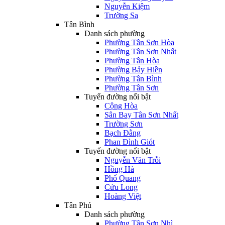
Nguyễn Kiệm
Trường Sa
Tân Bình
Danh sách phường
Phường Tân Sơn Hòa
Phường Tân Sơn Nhất
Phường Tân Hòa
Phường Bảy Hiền
Phường Tân Bình
Phường Tân Sơn
Tuyến đường nổi bật
Cộng Hòa
Sân Bay Tân Sơn Nhất
Trường Sơn
Bạch Đằng
Phan Đình Giót
Tuyến đường nổi bật
Nguyễn Văn Trỗi
Hồng Hà
Phổ Quang
Cửu Long
Hoàng Việt
Tân Phú
Danh sách phường
Phường Tân Sơn Nhì