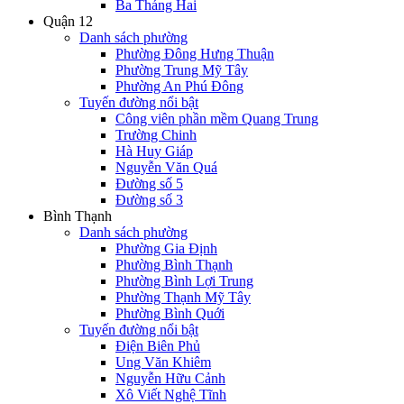
Ba Tháng Hai
Quận 12
Danh sách phường
Phường Đông Hưng Thuận
Phường Trung Mỹ Tây
Phường An Phú Đông
Tuyến đường nổi bật
Công viên phần mềm Quang Trung
Trường Chinh
Hà Huy Giáp
Nguyễn Văn Quá
Đường số 5
Đường số 3
Bình Thạnh
Danh sách phường
Phường Gia Định
Phường Bình Thạnh
Phường Bình Lợi Trung
Phường Thạnh Mỹ Tây
Phường Bình Quới
Tuyến đường nổi bật
Điện Biên Phủ
Ung Văn Khiêm
Nguyễn Hữu Cảnh
Xô Viết Nghệ Tĩnh