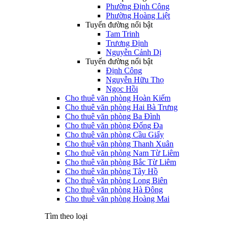
Phường Định Công
Phường Hoàng Liệt
Tuyến đường nổi bật
Tam Trinh
Trương Định
Nguyễn Cảnh Dị
Tuyến đường nổi bật
Định Công
Nguyễn Hữu Thọ
Ngọc Hồi
Cho thuê văn phòng Hoàn Kiếm
Cho thuê văn phòng Hai Bà Trưng
Cho thuê văn phòng Ba Đình
Cho thuê văn phòng Đống Đa
Cho thuê văn phòng Cầu Giấy
Cho thuê văn phòng Thanh Xuân
Cho thuê văn phòng Nam Từ Liêm
Cho thuê văn phòng Bắc Từ Liêm
Cho thuê văn phòng Tây Hồ
Cho thuê văn phòng Long Biên
Cho thuê văn phòng Hà Đông
Cho thuê văn phòng Hoàng Mai
Tìm theo loại