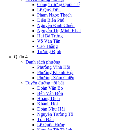
Công Trường Quốc Tế
Lê Quý Đôn
Phạm Ngọc Thạch
Điện Biên Phủ
Nguyễn Đình Chiểu
Nguyễn Thị Minh Khai
Hai Bà Trưng
Võ Văn Tần
Cao Thắng
Trương Định
Quận 4
Danh sách phường
Phường Vĩnh Hội
Phường Khánh Hội
Phường Xóm Chiếu
Tuyến đường nổi bật
Đoàn Văn Bơ
Bến Vân Đồn
Hoàng Diệu
Khánh Hội
Đoàn Như Hài
Nguyễn Trường Tộ
Tôn Đản
Lê Quốc Hưng
Nguyễn Tất Thành