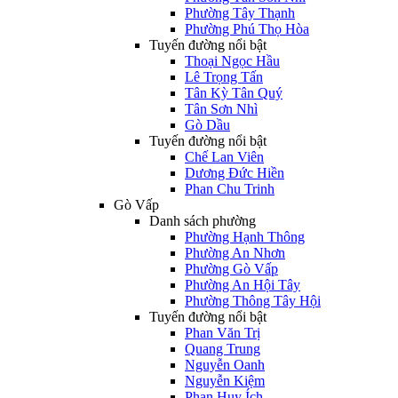
Phường Tây Thạnh
Phường Phú Thọ Hòa
Tuyến đường nổi bật
Thoại Ngọc Hầu
Lê Trọng Tấn
Tân Kỳ Tân Quý
Tân Sơn Nhì
Gò Dầu
Tuyến đường nổi bật
Chế Lan Viên
Dương Đức Hiền
Phan Chu Trinh
Gò Vấp
Danh sách phường
Phường Hạnh Thông
Phường An Nhơn
Phường Gò Vấp
Phường An Hội Tây
Phường Thông Tây Hội
Tuyến đường nổi bật
Phan Văn Trị
Quang Trung
Nguyễn Oanh
Nguyễn Kiệm
Phan Huy Ích