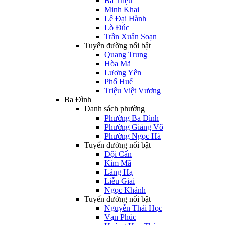
Bà Triệu
Minh Khai
Lê Đại Hành
Lò Đúc
Trần Xuân Soạn
Tuyến đường nổi bật
Quang Trung
Hòa Mã
Lương Yên
Phố Huế
Triệu Việt Vương
Ba Đình
Danh sách phường
Phường Ba Đình
Phường Giảng Võ
Phường Ngọc Hà
Tuyến đường nổi bật
Đội Cấn
Kim Mã
Láng Hạ
Liễu Giai
Ngọc Khánh
Tuyến đường nổi bật
Nguyễn Thái Học
Vạn Phúc