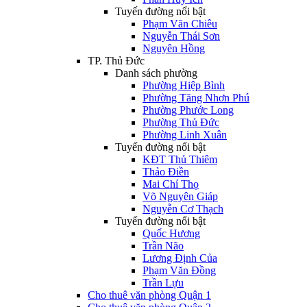
Tuyến đường nổi bật
Phạm Văn Chiêu
Nguyễn Thái Sơn
Nguyên Hồng
TP. Thủ Đức
Danh sách phường
Phường Hiệp Bình
Phường Tăng Nhơn Phú
Phường Phước Long
Phường Thủ Đức
Phường Linh Xuân
Tuyến đường nổi bật
KĐT Thủ Thiêm
Thảo Điền
Mai Chí Thọ
Võ Nguyên Giáp
Nguyễn Cơ Thạch
Tuyến đường nổi bật
Quốc Hương
Trần Não
Lương Định Của
Phạm Văn Đồng
Trần Lựu
Cho thuê văn phòng Quận 1