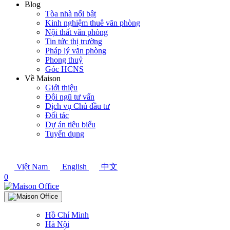
Blog
Tòa nhà nổi bật
Kinh nghiệm thuê văn phòng
Nội thất văn phòng
Tin tức thị trường
Pháp lý văn phòng
Phong thuỷ
Góc HCNS
Về Maison
Giới thiệu
Đội ngũ tư vấn
Dịch vụ Chủ đầu tư
Đối tác
Dự án tiêu biểu
Tuyển dụng
Việt Nam
English
中文
0
Hồ Chí Minh
Hà Nội