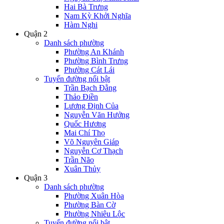
Hai Bà Trưng
Nam Kỳ Khởi Nghĩa
Hàm Nghi
Quận 2
Danh sách phường
Phường An Khánh
Phường Bình Trưng
Phường Cát Lái
Tuyến đường nổi bật
Trần Bạch Đằng
Thảo Điền
Lương Định Của
Nguyễn Văn Hưởng
Quốc Hương
Mai Chí Thọ
Võ Nguyên Giáp
Nguyễn Cơ Thạch
Trần Não
Xuân Thủy
Quận 3
Danh sách phường
Phường Xuân Hòa
Phường Bàn Cờ
Phường Nhiêu Lộc
Tuyến đường nổi bật