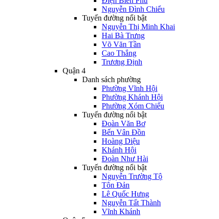
Điện Biên Phủ
Nguyễn Đình Chiểu
Tuyến đường nổi bật
Nguyễn Thị Minh Khai
Hai Bà Trưng
Võ Văn Tần
Cao Thắng
Trương Định
Quận 4
Danh sách phường
Phường Vĩnh Hội
Phường Khánh Hội
Phường Xóm Chiếu
Tuyến đường nổi bật
Đoàn Văn Bơ
Bến Vân Đồn
Hoàng Diệu
Khánh Hội
Đoàn Như Hài
Tuyến đường nổi bật
Nguyễn Trường Tộ
Tôn Đản
Lê Quốc Hưng
Nguyễn Tất Thành
Vĩnh Khánh