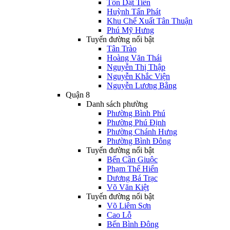
Tôn Dật Tiên
Huỳnh Tấn Phát
Khu Chế Xuất Tân Thuận
Phú Mỹ Hưng
Tuyến đường nổi bật
Tân Trào
Hoàng Văn Thái
Nguyễn Thị Thập
Nguyễn Khắc Viện
Nguyễn Lương Bằng
Quận 8
Danh sách phường
Phường Bình Phú
Phường Phú Định
Phường Chánh Hưng
Phường Bình Đông
Tuyến đường nổi bật
Bến Cần Giuộc
Phạm Thế Hiển
Dương Bá Trạc
Võ Văn Kiệt
Tuyến đường nổi bật
Võ Liêm Sơn
Cao Lỗ
Bến Bình Đông