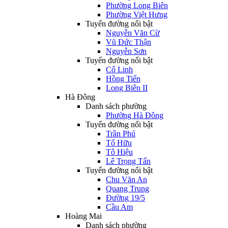
Phường Long Biên
Phường Việt Hưng
Tuyến đường nổi bật
Nguyễn Văn Cừ
Vũ Đức Thận
Nguyễn Sơn
Tuyến đường nổi bật
Cổ Linh
Hồng Tiến
Long Biên II
Hà Đông
Danh sách phường
Phường Hà Đông
Tuyến đường nổi bật
Trần Phú
Tố Hữu
Tô Hiệu
Lê Trọng Tấn
Tuyến đường nổi bật
Chu Văn An
Quang Trung
Đường 19/5
Cầu Am
Hoàng Mai
Danh sách phường