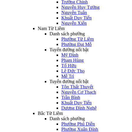
Trường Chinh
Nguyễn Huy Tưởng
Nguyễn Tuân
Khuất Duy Tiến
Nguyễn Xiển
Nam Từ Liêm
Danh sách phường
Phường Từ Liêm
Phường Đại Mỗ
Tuyến đường nổi bật
Mỹ Đình
Phạm Hùng
Tố Hữu
Lê Đức Thọ
Mễ Trì
Tuyến đường nổi bật
Tôn Thất Thuyết
Nguyễn Cơ Thạch
Trần Bình
Khuất Duy Tiến
Dương Đình Nghệ
Bắc Từ Liêm
Danh sách phường
Phường Phú Diễn
Phường Xuân Đỉnh