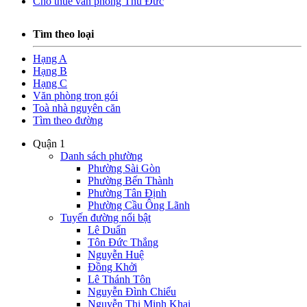
Cho thuê văn phòng Thủ Đức
Tìm theo loại
Hạng A
Hạng B
Hạng C
Văn phòng trọn gói
Toà nhà nguyên căn
Tìm theo đường
Quận 1
Danh sách phường
Phường Sài Gòn
Phường Bến Thành
Phường Tân Định
Phường Cầu Ông Lãnh
Tuyến đường nổi bật
Lê Duẩn
Tôn Đức Thắng
Nguyễn Huệ
Đồng Khởi
Lê Thánh Tôn
Nguyễn Đình Chiểu
Nguyễn Thị Minh Khai