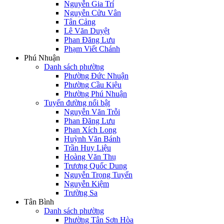
Nguyễn Gia Trí
Nguyễn Cửu Vân
Tân Cảng
Lê Văn Duyệt
Phan Đăng Lưu
Phạm Viết Chánh
Phú Nhuận
Danh sách phường
Phường Đức Nhuận
Phường Cầu Kiệu
Phường Phú Nhuận
Tuyến đường nổi bật
Nguyễn Văn Trỗi
Phan Đăng Lưu
Phan Xích Long
Huỳnh Văn Bánh
Trần Huy Liệu
Hoàng Văn Thụ
Trương Quốc Dung
Nguyễn Trọng Tuyển
Nguyễn Kiệm
Trường Sa
Tân Bình
Danh sách phường
Phường Tân Sơn Hòa