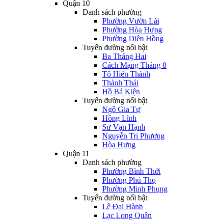
Quận 10
Danh sách phường
Phường Vườn Lài
Phường Hòa Hưng
Phường Diên Hồng
Tuyến đường nổi bật
Ba Tháng Hai
Cách Mạng Tháng 8
Tô Hiến Thành
Thành Thái
Hồ Bá Kiện
Tuyến đường nổi bật
Ngô Gia Tự
Hồng Lĩnh
Sư Vạn Hạnh
Nguyễn Tri Phương
Hòa Hưng
Quận 11
Danh sách phường
Phường Bình Thới
Phường Phú Thọ
Phường Minh Phụng
Tuyến đường nổi bật
Lê Đại Hành
Lạc Long Quân