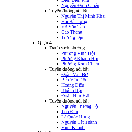
Điện Biên Phủ
Nguyễn Đình Chiểu
Tuyến đường nổi bật
Nguyễn Thị Minh Khai
Hai Bà Trưng
Võ Văn Tần
Cao Thắng
Trương Định
Quận 4
Danh sách phường
Phường Vĩnh Hội
Phường Khánh Hội
Phường Xóm Chiếu
Tuyến đường nổi bật
Đoàn Văn Bơ
Bến Vân Đồn
Hoàng Diệu
Khánh Hội
Đoàn Như Hài
Tuyến đường nổi bật
Nguyễn Trường Tộ
Tôn Đản
Lê Quốc Hưng
Nguyễn Tất Thành
Vĩnh Khánh