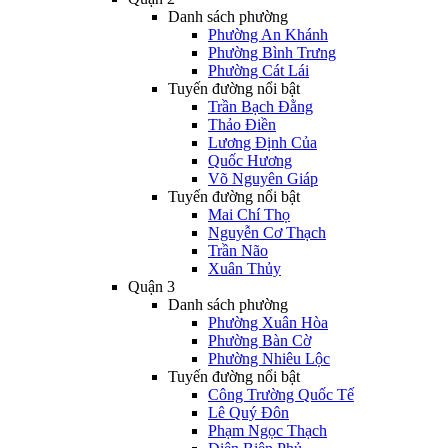
Danh sách phường
Phường An Khánh
Phường Bình Trưng
Phường Cát Lái
Tuyến đường nổi bật
Trần Bạch Đằng
Thảo Điền
Lương Định Của
Quốc Hương
Võ Nguyên Giáp
Tuyến đường nổi bật
Mai Chí Thọ
Nguyễn Cơ Thạch
Trần Não
Xuân Thủy
Quận 3
Danh sách phường
Phường Xuân Hòa
Phường Bàn Cờ
Phường Nhiêu Lộc
Tuyến đường nổi bật
Công Trường Quốc Tế
Lê Quý Đôn
Phạm Ngọc Thạch