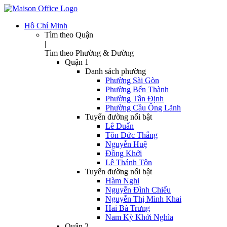
Hồ Chí Minh
Tìm theo Quận
|
Tìm theo Phường & Đường
Quận 1
Danh sách phường
Phường Sài Gòn
Phường Bến Thành
Phường Tân Định
Phường Cầu Ông Lãnh
Tuyến đường nổi bật
Lê Duẩn
Tôn Đức Thắng
Nguyễn Huệ
Đồng Khởi
Lê Thánh Tôn
Tuyến đường nổi bật
Hàm Nghi
Nguyễn Đình Chiểu
Nguyễn Thị Minh Khai
Hai Bà Trưng
Nam Kỳ Khởi Nghĩa
Quận 2