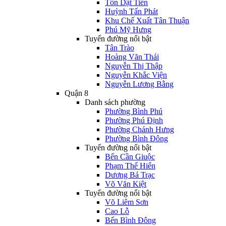
Tôn Dật Tiên
Huỳnh Tấn Phát
Khu Chế Xuất Tân Thuận
Phú Mỹ Hưng
Tuyến đường nổi bật
Tân Trào
Hoàng Văn Thái
Nguyễn Thị Thập
Nguyễn Khắc Viện
Nguyễn Lương Bằng
Quận 8
Danh sách phường
Phường Bình Phú
Phường Phú Định
Phường Chánh Hưng
Phường Bình Đông
Tuyến đường nổi bật
Bến Cần Giuộc
Phạm Thế Hiển
Dương Bá Trạc
Võ Văn Kiệt
Tuyến đường nổi bật
Võ Liêm Sơn
Cao Lỗ
Bến Bình Đông