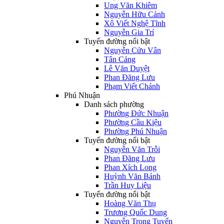
Ung Văn Khiêm
Nguyễn Hữu Cảnh
Xô Viết Nghệ Tĩnh
Nguyễn Gia Trí
Tuyến đường nổi bật
Nguyễn Cửu Vân
Tân Cảng
Lê Văn Duyệt
Phan Đăng Lưu
Phạm Viết Chánh
Phú Nhuận
Danh sách phường
Phường Đức Nhuận
Phường Cầu Kiệu
Phường Phú Nhuận
Tuyến đường nổi bật
Nguyễn Văn Trỗi
Phan Đăng Lưu
Phan Xích Long
Huỳnh Văn Bánh
Trần Huy Liệu
Tuyến đường nổi bật
Hoàng Văn Thụ
Trương Quốc Dung
Nguyễn Trọng Tuyển