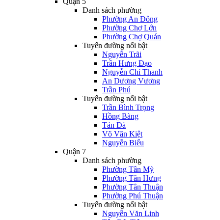
Quận 5
Danh sách phường
Phường An Đông
Phường Chợ Lớn
Phường Chợ Quán
Tuyến đường nổi bật
Nguyễn Trãi
Trần Hưng Đạo
Nguyễn Chí Thanh
An Dương Vương
Trần Phú
Tuyến đường nổi bật
Trần Bình Trọng
Hồng Bàng
Tản Đà
Võ Văn Kiệt
Nguyễn Biểu
Quận 7
Danh sách phường
Phường Tân Mỹ
Phường Tân Hưng
Phường Tân Thuận
Phường Phú Thuận
Tuyến đường nổi bật
Nguyễn Văn Linh