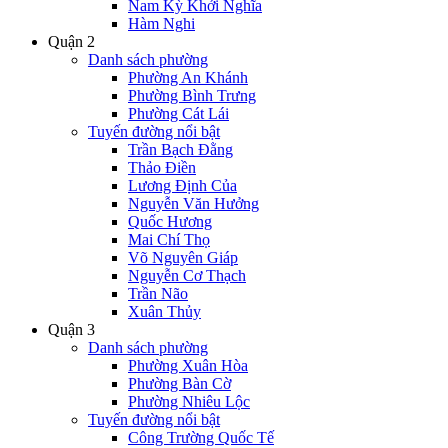
Nam Kỳ Khởi Nghĩa
Hàm Nghi
Quận 2
Danh sách phường
Phường An Khánh
Phường Bình Trưng
Phường Cát Lái
Tuyến đường nổi bật
Trần Bạch Đằng
Thảo Điền
Lương Định Của
Nguyễn Văn Hưởng
Quốc Hương
Mai Chí Thọ
Võ Nguyên Giáp
Nguyễn Cơ Thạch
Trần Não
Xuân Thủy
Quận 3
Danh sách phường
Phường Xuân Hòa
Phường Bàn Cờ
Phường Nhiêu Lộc
Tuyến đường nổi bật
Công Trường Quốc Tế