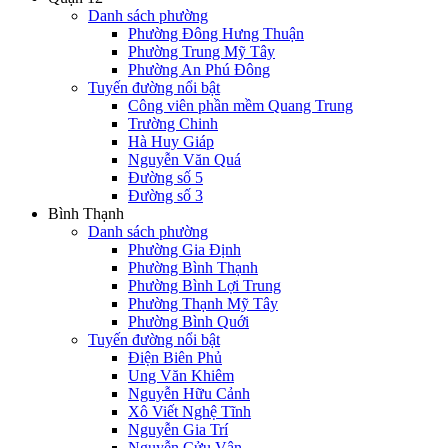
Danh sách phường
Phường Đông Hưng Thuận
Phường Trung Mỹ Tây
Phường An Phú Đông
Tuyến đường nổi bật
Công viên phần mềm Quang Trung
Trường Chinh
Hà Huy Giáp
Nguyễn Văn Quá
Đường số 5
Đường số 3
Bình Thạnh
Danh sách phường
Phường Gia Định
Phường Bình Thạnh
Phường Bình Lợi Trung
Phường Thạnh Mỹ Tây
Phường Bình Quới
Tuyến đường nổi bật
Điện Biên Phủ
Ung Văn Khiêm
Nguyễn Hữu Cảnh
Xô Viết Nghệ Tĩnh
Nguyễn Gia Trí
Nguyễn Cửu Vân