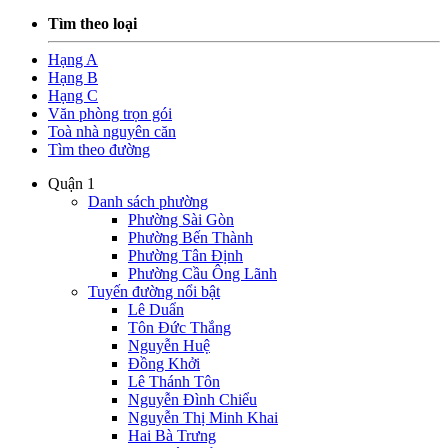
Tìm theo loại
Hạng A
Hạng B
Hạng C
Văn phòng trọn gói
Toà nhà nguyên căn
Tìm theo đường
Quận 1
Danh sách phường
Phường Sài Gòn
Phường Bến Thành
Phường Tân Định
Phường Cầu Ông Lãnh
Tuyến đường nổi bật
Lê Duẩn
Tôn Đức Thắng
Nguyễn Huệ
Đồng Khởi
Lê Thánh Tôn
Nguyễn Đình Chiểu
Nguyễn Thị Minh Khai
Hai Bà Trưng