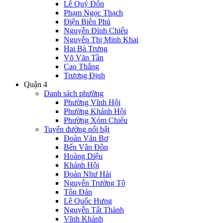
Lê Quý Đôn
Phạm Ngọc Thạch
Điện Biên Phủ
Nguyễn Đình Chiểu
Nguyễn Thị Minh Khai
Hai Bà Trưng
Võ Văn Tần
Cao Thắng
Trương Định
Quận 4
Danh sách phường
Phường Vĩnh Hội
Phường Khánh Hội
Phường Xóm Chiếu
Tuyến đường nổi bật
Đoàn Văn Bơ
Bến Vân Đồn
Hoàng Diệu
Khánh Hội
Đoàn Như Hài
Nguyễn Trường Tộ
Tôn Đản
Lê Quốc Hưng
Nguyễn Tất Thành
Vĩnh Khánh