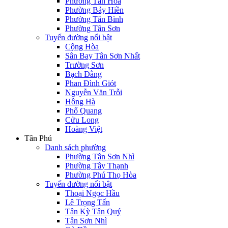
Phường Tân Hòa
Phường Bảy Hiền
Phường Tân Bình
Phường Tân Sơn
Tuyến đường nổi bật
Cộng Hòa
Sân Bay Tân Sơn Nhất
Trường Sơn
Bạch Đằng
Phan Đình Giót
Nguyễn Văn Trỗi
Hồng Hà
Phổ Quang
Cửu Long
Hoàng Việt
Tân Phú
Danh sách phường
Phường Tân Sơn Nhì
Phường Tây Thạnh
Phường Phú Thọ Hòa
Tuyến đường nổi bật
Thoại Ngọc Hầu
Lê Trọng Tấn
Tân Kỳ Tân Quý
Tân Sơn Nhì