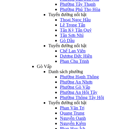
Phường Tây Thạnh
Phường Phú Thọ Hòa
Tuyến đường nổi bật
Thoại Ngọc Hầu
Lê Trọng Tấn
Tân Kỳ Tân Quý
Tân Sơn Nhì
Gò Dầu
Tuyến đường nổi bật
Chế Lan Viên
Dương Đức Hiền
Phan Chu Trinh
Gò Vấp
Danh sách phường
Phường Hạnh Thông
Phường An Nhơn
Phường Gò Vấp
Phường An Hội Tây
Phường Thông Tây Hội
Tuyến đường nổi bật
Phan Văn Trị
Quang Trung
Nguyễn Oanh
Nguyễn Kiệm
Phan Huy Ích