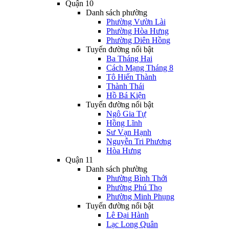
Quận 10
Danh sách phường
Phường Vườn Lài
Phường Hòa Hưng
Phường Diên Hồng
Tuyến đường nổi bật
Ba Tháng Hai
Cách Mạng Tháng 8
Tô Hiến Thành
Thành Thái
Hồ Bá Kiện
Tuyến đường nổi bật
Ngô Gia Tự
Hồng Lĩnh
Sư Vạn Hạnh
Nguyễn Tri Phương
Hòa Hưng
Quận 11
Danh sách phường
Phường Bình Thới
Phường Phú Thọ
Phường Minh Phụng
Tuyến đường nổi bật
Lê Đại Hành
Lạc Long Quân