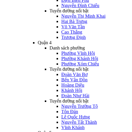
Điện Biên Phủ
Nguyễn Đình Chiểu
Tuyến đường nổi bật
Nguyễn Thị Minh Khai
Hai Bà Trưng
Võ Văn Tần
Cao Thắng
Trương Định
Quận 4
Danh sách phường
Phường Vĩnh Hội
Phường Khánh Hội
Phường Xóm Chiếu
Tuyến đường nổi bật
Đoàn Văn Bơ
Bến Vân Đồn
Hoàng Diệu
Khánh Hội
Đoàn Như Hài
Tuyến đường nổi bật
Nguyễn Trường Tộ
Tôn Đản
Lê Quốc Hưng
Nguyễn Tất Thành
Vĩnh Khánh