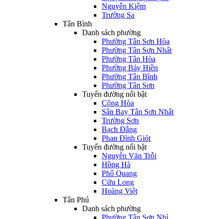
Nguyễn Kiệm
Trường Sa
Tân Bình
Danh sách phường
Phường Tân Sơn Hòa
Phường Tân Sơn Nhất
Phường Tân Hòa
Phường Bảy Hiền
Phường Tân Bình
Phường Tân Sơn
Tuyến đường nổi bật
Cộng Hòa
Sân Bay Tân Sơn Nhất
Trường Sơn
Bạch Đằng
Phan Đình Giót
Tuyến đường nổi bật
Nguyễn Văn Trỗi
Hồng Hà
Phổ Quang
Cửu Long
Hoàng Việt
Tân Phú
Danh sách phường
Phường Tân Sơn Nhì