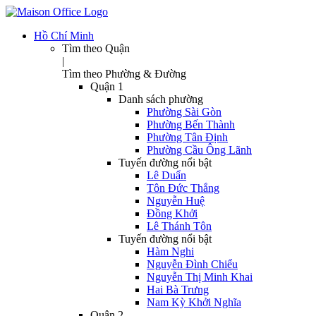
Hồ Chí Minh
Tìm theo Quận
|
Tìm theo Phường & Đường
Quận 1
Danh sách phường
Phường Sài Gòn
Phường Bến Thành
Phường Tân Định
Phường Cầu Ông Lãnh
Tuyến đường nổi bật
Lê Duẩn
Tôn Đức Thắng
Nguyễn Huệ
Đồng Khởi
Lê Thánh Tôn
Tuyến đường nổi bật
Hàm Nghi
Nguyễn Đình Chiểu
Nguyễn Thị Minh Khai
Hai Bà Trưng
Nam Kỳ Khởi Nghĩa
Quận 2