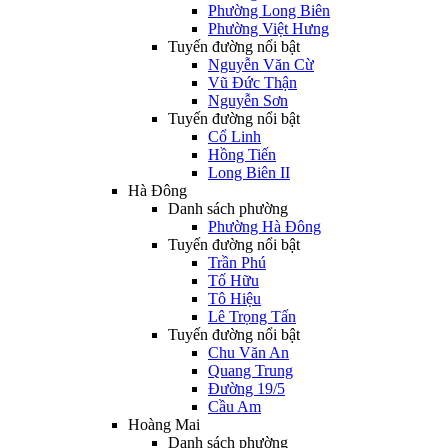
Phường Long Biên
Phường Việt Hưng
Tuyến đường nổi bật
Nguyễn Văn Cừ
Vũ Đức Thận
Nguyễn Sơn
Tuyến đường nổi bật
Cổ Linh
Hồng Tiến
Long Biên II
Hà Đông
Danh sách phường
Phường Hà Đông
Tuyến đường nổi bật
Trần Phú
Tố Hữu
Tô Hiệu
Lê Trọng Tấn
Tuyến đường nổi bật
Chu Văn An
Quang Trung
Đường 19/5
Cầu Am
Hoàng Mai
Danh sách phường