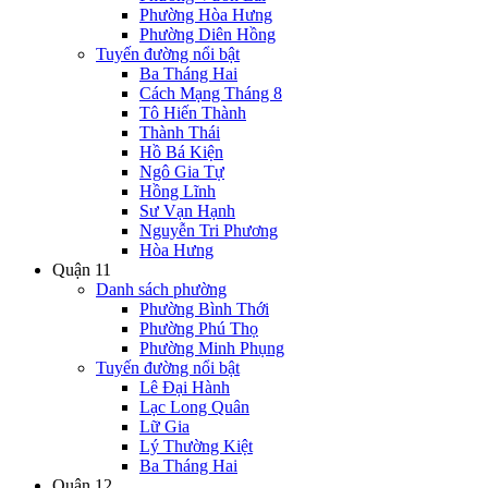
Phường Hòa Hưng
Phường Diên Hồng
Tuyến đường nổi bật
Ba Tháng Hai
Cách Mạng Tháng 8
Tô Hiến Thành
Thành Thái
Hồ Bá Kiện
Ngô Gia Tự
Hồng Lĩnh
Sư Vạn Hạnh
Nguyễn Tri Phương
Hòa Hưng
Quận 11
Danh sách phường
Phường Bình Thới
Phường Phú Thọ
Phường Minh Phụng
Tuyến đường nổi bật
Lê Đại Hành
Lạc Long Quân
Lữ Gia
Lý Thường Kiệt
Ba Tháng Hai
Quận 12