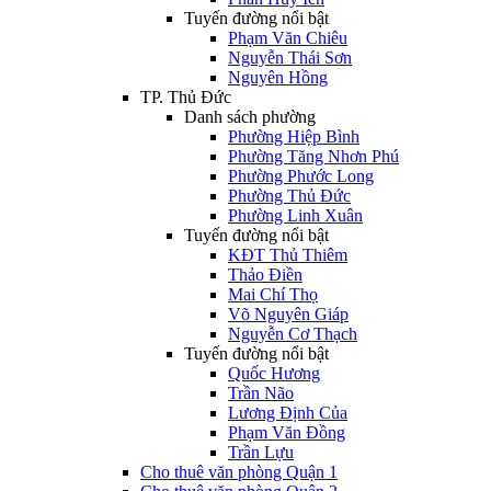
Tuyến đường nổi bật
Phạm Văn Chiêu
Nguyễn Thái Sơn
Nguyên Hồng
TP. Thủ Đức
Danh sách phường
Phường Hiệp Bình
Phường Tăng Nhơn Phú
Phường Phước Long
Phường Thủ Đức
Phường Linh Xuân
Tuyến đường nổi bật
KĐT Thủ Thiêm
Thảo Điền
Mai Chí Thọ
Võ Nguyên Giáp
Nguyễn Cơ Thạch
Tuyến đường nổi bật
Quốc Hương
Trần Não
Lương Định Của
Phạm Văn Đồng
Trần Lựu
Cho thuê văn phòng Quận 1