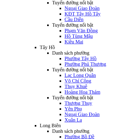
Tuyến đường nổi bật
Ngoại Giao Đoàn
KĐT Tây Hồ Tây
Cầu Diễn
Tuyến đường nổi bật
Phạm Văn Đồng
Hồ Tùng Mậu
Kiều Mai
Tây Hồ
Danh sách phường
Phường Tây Hồ
Phường Phú Thượng
Tuyến đường nổi bật
Lạc Long Quân
Võ Chí Công
Thụy Khuê
Hoàng Hoa Thám
Tuyến đường nổi bật
Thượng Thụy
Yên Phụ
Ngoại Giao Đoàn
Xuân La
Long Biên
Danh sách phường
Phường Bồ Đề