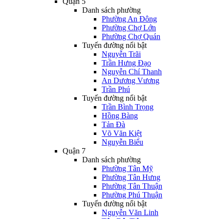
Quận 5
Danh sách phường
Phường An Đông
Phường Chợ Lớn
Phường Chợ Quán
Tuyến đường nổi bật
Nguyễn Trãi
Trần Hưng Đạo
Nguyễn Chí Thanh
An Dương Vương
Trần Phú
Tuyến đường nổi bật
Trần Bình Trọng
Hồng Bàng
Tản Đà
Võ Văn Kiệt
Nguyễn Biểu
Quận 7
Danh sách phường
Phường Tân Mỹ
Phường Tân Hưng
Phường Tân Thuận
Phường Phú Thuận
Tuyến đường nổi bật
Nguyễn Văn Linh