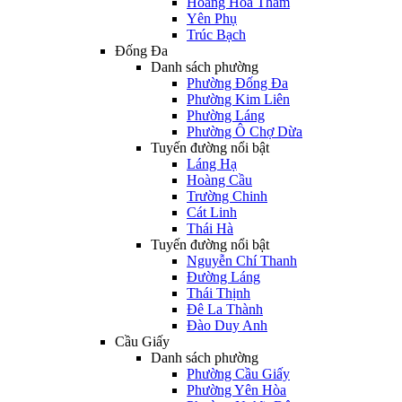
Hoàng Hoa Thám
Yên Phụ
Trúc Bạch
Đống Đa
Danh sách phường
Phường Đống Đa
Phường Kim Liên
Phường Láng
Phường Ô Chợ Dừa
Tuyến đường nổi bật
Láng Hạ
Hoàng Cầu
Trường Chinh
Cát Linh
Thái Hà
Tuyến đường nổi bật
Nguyễn Chí Thanh
Đường Láng
Thái Thịnh
Đê La Thành
Đào Duy Anh
Cầu Giấy
Danh sách phường
Phường Cầu Giấy
Phường Yên Hòa