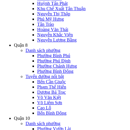
Huỳnh Tấn Phát
Khu Chế Xuất Tân Thuận
Nguyễn Thị Thập
Phú Mỹ Hưng
Tân Trào
Hoàng Văn Thái
Nguyễn Khắc Viện
Nguyễn Lương Bằng
Quận 8
Danh sách phường
Phường Bình Phú
Phường Phú Định
Phường Chánh Hưng
Phường Bình Đông
Tuyến đường nổi bật
Bến Cần Giuộc
Phạm Thế Hiển
Dương Bá Trạc
Võ Văn Kiệt
Võ Liêm Sơn
Cao Lỗ
Bến Bình Đông
Quận 10
Danh sách phường
Phường Vườn Lài