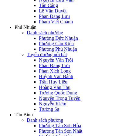
Tân Cảng
Lê Văn Duyệt
Phan Đăng Lưu
Phạm Viết Chánh
Phú Nhuận
Danh sách phường
Phường Đức Nhuận
Phường Cầu Kiệu
Phường Phú Nhuận
Tuyến đường nổi bật
Nguyễn Văn Trỗi
Phan Đăng Lưu
Phan Xích Long
Huỳnh Văn Bánh
Trần Huy Liệu
Hoàng Văn Thụ
Trương Quốc Dung
Nguyễn Trọng Tuyển
Nguyễn Kiệm
Trường Sa
Tân Bình
Danh sách phường
Phường Tân Sơn Hòa
Phường Tân Sơn Nhất