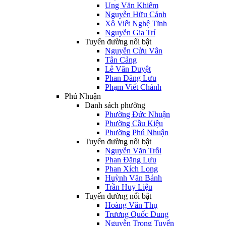
Ung Văn Khiêm
Nguyễn Hữu Cảnh
Xô Viết Nghệ Tĩnh
Nguyễn Gia Trí
Tuyến đường nổi bật
Nguyễn Cửu Vân
Tân Cảng
Lê Văn Duyệt
Phan Đăng Lưu
Phạm Viết Chánh
Phú Nhuận
Danh sách phường
Phường Đức Nhuận
Phường Cầu Kiệu
Phường Phú Nhuận
Tuyến đường nổi bật
Nguyễn Văn Trỗi
Phan Đăng Lưu
Phan Xích Long
Huỳnh Văn Bánh
Trần Huy Liệu
Tuyến đường nổi bật
Hoàng Văn Thụ
Trương Quốc Dung
Nguyễn Trọng Tuyển