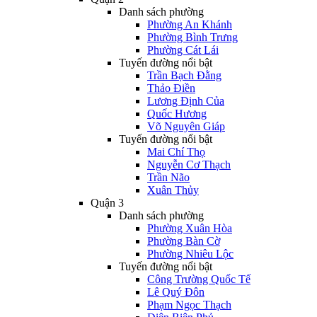
Danh sách phường
Phường An Khánh
Phường Bình Trưng
Phường Cát Lái
Tuyến đường nổi bật
Trần Bạch Đằng
Thảo Điền
Lương Định Của
Quốc Hương
Võ Nguyên Giáp
Tuyến đường nổi bật
Mai Chí Thọ
Nguyễn Cơ Thạch
Trần Não
Xuân Thủy
Quận 3
Danh sách phường
Phường Xuân Hòa
Phường Bàn Cờ
Phường Nhiêu Lộc
Tuyến đường nổi bật
Công Trường Quốc Tế
Lê Quý Đôn
Phạm Ngọc Thạch