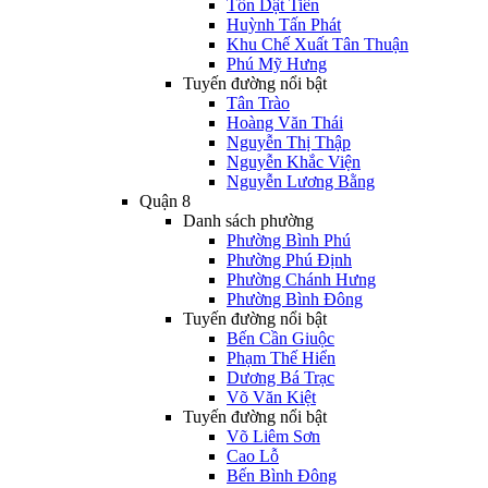
Tôn Dật Tiên
Huỳnh Tấn Phát
Khu Chế Xuất Tân Thuận
Phú Mỹ Hưng
Tuyến đường nổi bật
Tân Trào
Hoàng Văn Thái
Nguyễn Thị Thập
Nguyễn Khắc Viện
Nguyễn Lương Bằng
Quận 8
Danh sách phường
Phường Bình Phú
Phường Phú Định
Phường Chánh Hưng
Phường Bình Đông
Tuyến đường nổi bật
Bến Cần Giuộc
Phạm Thế Hiển
Dương Bá Trạc
Võ Văn Kiệt
Tuyến đường nổi bật
Võ Liêm Sơn
Cao Lỗ
Bến Bình Đông