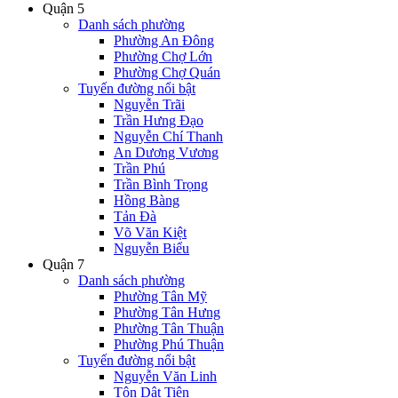
Quận 5
Danh sách phường
Phường An Đông
Phường Chợ Lớn
Phường Chợ Quán
Tuyến đường nổi bật
Nguyễn Trãi
Trần Hưng Đạo
Nguyễn Chí Thanh
An Dương Vương
Trần Phú
Trần Bình Trọng
Hồng Bàng
Tản Đà
Võ Văn Kiệt
Nguyễn Biểu
Quận 7
Danh sách phường
Phường Tân Mỹ
Phường Tân Hưng
Phường Tân Thuận
Phường Phú Thuận
Tuyến đường nổi bật
Nguyễn Văn Linh
Tôn Dật Tiên