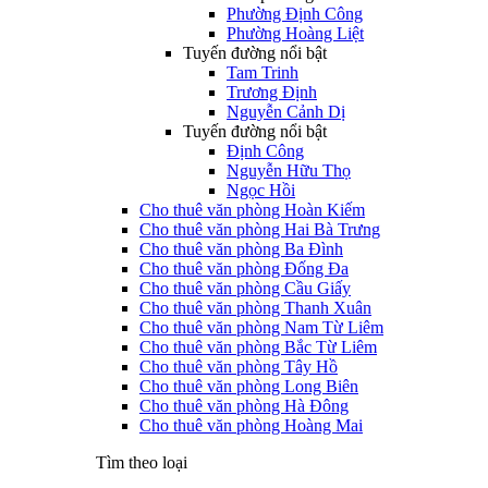
Phường Định Công
Phường Hoàng Liệt
Tuyến đường nổi bật
Tam Trinh
Trương Định
Nguyễn Cảnh Dị
Tuyến đường nổi bật
Định Công
Nguyễn Hữu Thọ
Ngọc Hồi
Cho thuê văn phòng Hoàn Kiếm
Cho thuê văn phòng Hai Bà Trưng
Cho thuê văn phòng Ba Đình
Cho thuê văn phòng Đống Đa
Cho thuê văn phòng Cầu Giấy
Cho thuê văn phòng Thanh Xuân
Cho thuê văn phòng Nam Từ Liêm
Cho thuê văn phòng Bắc Từ Liêm
Cho thuê văn phòng Tây Hồ
Cho thuê văn phòng Long Biên
Cho thuê văn phòng Hà Đông
Cho thuê văn phòng Hoàng Mai
Tìm theo loại