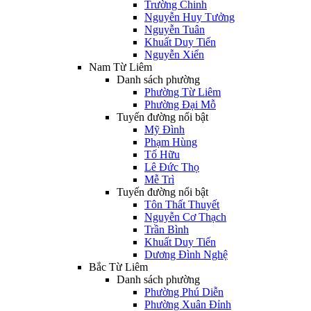
Trường Chinh
Nguyễn Huy Tưởng
Nguyễn Tuân
Khuất Duy Tiến
Nguyễn Xiển
Nam Từ Liêm
Danh sách phường
Phường Từ Liêm
Phường Đại Mỗ
Tuyến đường nổi bật
Mỹ Đình
Phạm Hùng
Tố Hữu
Lê Đức Thọ
Mễ Trì
Tuyến đường nổi bật
Tôn Thất Thuyết
Nguyễn Cơ Thạch
Trần Bình
Khuất Duy Tiến
Dương Đình Nghệ
Bắc Từ Liêm
Danh sách phường
Phường Phú Diễn
Phường Xuân Đỉnh