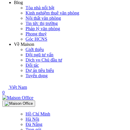
Blog
Tòa nhà nổi bật
Kinh nghiệm thuê văn phòng
Nội thất văn phòng
Tin tức thị trường
Pháp lý văn phòng
Phong thuỷ
Góc HCNS
Về Maison
Giới thiệu
Đội ngũ tư vấn
Dịch vụ Chủ đầu tư
Đối tác
Dự án tiêu biểu
Tuyển dụng
Việt Nam
0
Hồ Chí Minh
Hà Nội
Đà Nẵng
Trọn gói