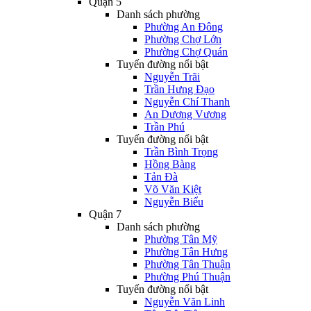
Quận 5
Danh sách phường
Phường An Đông
Phường Chợ Lớn
Phường Chợ Quán
Tuyến đường nổi bật
Nguyễn Trãi
Trần Hưng Đạo
Nguyễn Chí Thanh
An Dương Vương
Trần Phú
Tuyến đường nổi bật
Trần Bình Trọng
Hồng Bàng
Tản Đà
Võ Văn Kiệt
Nguyễn Biểu
Quận 7
Danh sách phường
Phường Tân Mỹ
Phường Tân Hưng
Phường Tân Thuận
Phường Phú Thuận
Tuyến đường nổi bật
Nguyễn Văn Linh