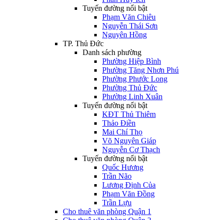
Tuyến đường nổi bật
Phạm Văn Chiêu
Nguyễn Thái Sơn
Nguyên Hồng
TP. Thủ Đức
Danh sách phường
Phường Hiệp Bình
Phường Tăng Nhơn Phú
Phường Phước Long
Phường Thủ Đức
Phường Linh Xuân
Tuyến đường nổi bật
KĐT Thủ Thiêm
Thảo Điền
Mai Chí Thọ
Võ Nguyên Giáp
Nguyễn Cơ Thạch
Tuyến đường nổi bật
Quốc Hương
Trần Não
Lương Định Của
Phạm Văn Đồng
Trần Lựu
Cho thuê văn phòng Quận 1