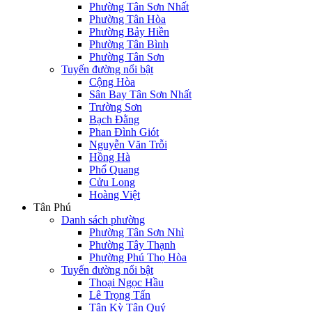
Phường Tân Sơn Nhất
Phường Tân Hòa
Phường Bảy Hiền
Phường Tân Bình
Phường Tân Sơn
Tuyến đường nổi bật
Cộng Hòa
Sân Bay Tân Sơn Nhất
Trường Sơn
Bạch Đằng
Phan Đình Giót
Nguyễn Văn Trỗi
Hồng Hà
Phổ Quang
Cửu Long
Hoàng Việt
Tân Phú
Danh sách phường
Phường Tân Sơn Nhì
Phường Tây Thạnh
Phường Phú Thọ Hòa
Tuyến đường nổi bật
Thoại Ngọc Hầu
Lê Trọng Tấn
Tân Kỳ Tân Quý