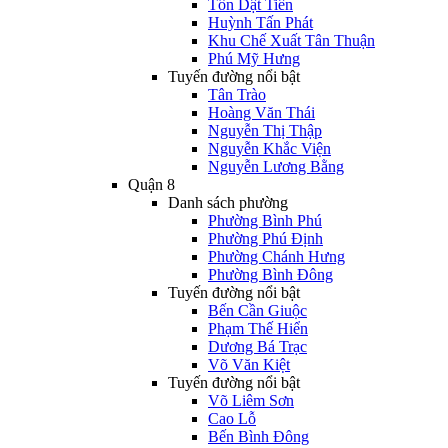
Tôn Dật Tiên
Huỳnh Tấn Phát
Khu Chế Xuất Tân Thuận
Phú Mỹ Hưng
Tuyến đường nổi bật
Tân Trào
Hoàng Văn Thái
Nguyễn Thị Thập
Nguyễn Khắc Viện
Nguyễn Lương Bằng
Quận 8
Danh sách phường
Phường Bình Phú
Phường Phú Định
Phường Chánh Hưng
Phường Bình Đông
Tuyến đường nổi bật
Bến Cần Giuộc
Phạm Thế Hiển
Dương Bá Trạc
Võ Văn Kiệt
Tuyến đường nổi bật
Võ Liêm Sơn
Cao Lỗ
Bến Bình Đông