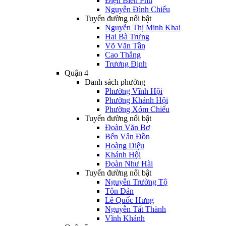
Điện Biên Phủ
Nguyễn Đình Chiểu
Tuyến đường nổi bật
Nguyễn Thị Minh Khai
Hai Bà Trưng
Võ Văn Tần
Cao Thắng
Trương Định
Quận 4
Danh sách phường
Phường Vĩnh Hội
Phường Khánh Hội
Phường Xóm Chiếu
Tuyến đường nổi bật
Đoàn Văn Bơ
Bến Vân Đồn
Hoàng Diệu
Khánh Hội
Đoàn Như Hài
Tuyến đường nổi bật
Nguyễn Trường Tộ
Tôn Đản
Lê Quốc Hưng
Nguyễn Tất Thành
Vĩnh Khánh