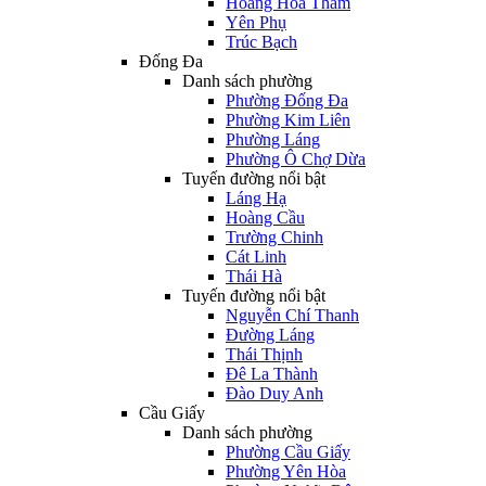
Hoàng Hoa Thám
Yên Phụ
Trúc Bạch
Đống Đa
Danh sách phường
Phường Đống Đa
Phường Kim Liên
Phường Láng
Phường Ô Chợ Dừa
Tuyến đường nổi bật
Láng Hạ
Hoàng Cầu
Trường Chinh
Cát Linh
Thái Hà
Tuyến đường nổi bật
Nguyễn Chí Thanh
Đường Láng
Thái Thịnh
Đê La Thành
Đào Duy Anh
Cầu Giấy
Danh sách phường
Phường Cầu Giấy
Phường Yên Hòa