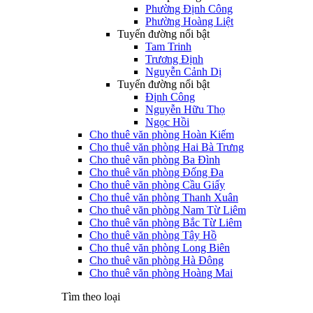
Phường Định Công
Phường Hoàng Liệt
Tuyến đường nổi bật
Tam Trinh
Trương Định
Nguyễn Cảnh Dị
Tuyến đường nổi bật
Định Công
Nguyễn Hữu Thọ
Ngọc Hồi
Cho thuê văn phòng Hoàn Kiếm
Cho thuê văn phòng Hai Bà Trưng
Cho thuê văn phòng Ba Đình
Cho thuê văn phòng Đống Đa
Cho thuê văn phòng Cầu Giấy
Cho thuê văn phòng Thanh Xuân
Cho thuê văn phòng Nam Từ Liêm
Cho thuê văn phòng Bắc Từ Liêm
Cho thuê văn phòng Tây Hồ
Cho thuê văn phòng Long Biên
Cho thuê văn phòng Hà Đông
Cho thuê văn phòng Hoàng Mai
Tìm theo loại