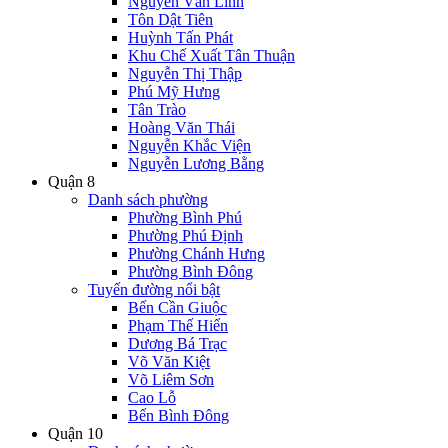
Nguyễn Văn Linh
Tôn Dật Tiên
Huỳnh Tấn Phát
Khu Chế Xuất Tân Thuận
Nguyễn Thị Thập
Phú Mỹ Hưng
Tân Trào
Hoàng Văn Thái
Nguyễn Khắc Viện
Nguyễn Lương Bằng
Quận 8
Danh sách phường
Phường Bình Phú
Phường Phú Định
Phường Chánh Hưng
Phường Bình Đông
Tuyến đường nổi bật
Bến Cần Giuộc
Phạm Thế Hiển
Dương Bá Trạc
Võ Văn Kiệt
Võ Liêm Sơn
Cao Lỗ
Bến Bình Đông
Quận 10