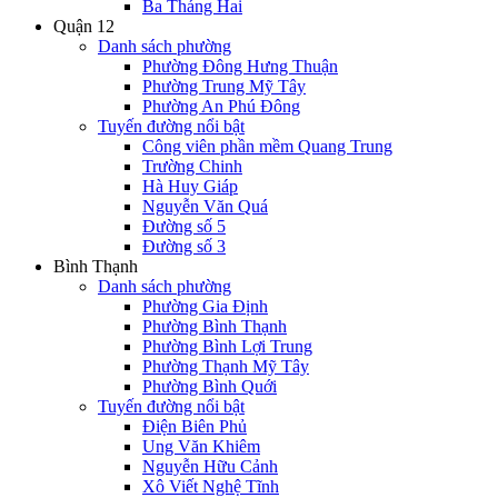
Ba Tháng Hai
Quận 12
Danh sách phường
Phường Đông Hưng Thuận
Phường Trung Mỹ Tây
Phường An Phú Đông
Tuyến đường nổi bật
Công viên phần mềm Quang Trung
Trường Chinh
Hà Huy Giáp
Nguyễn Văn Quá
Đường số 5
Đường số 3
Bình Thạnh
Danh sách phường
Phường Gia Định
Phường Bình Thạnh
Phường Bình Lợi Trung
Phường Thạnh Mỹ Tây
Phường Bình Quới
Tuyến đường nổi bật
Điện Biên Phủ
Ung Văn Khiêm
Nguyễn Hữu Cảnh
Xô Viết Nghệ Tĩnh