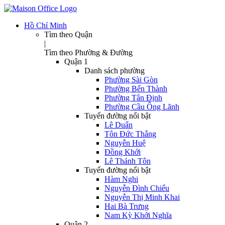
Hồ Chí Minh
Tìm theo Quận
|
Tìm theo Phường & Đường
Quận 1
Danh sách phường
Phường Sài Gòn
Phường Bến Thành
Phường Tân Định
Phường Cầu Ông Lãnh
Tuyến đường nổi bật
Lê Duẩn
Tôn Đức Thắng
Nguyễn Huệ
Đồng Khởi
Lê Thánh Tôn
Tuyến đường nổi bật
Hàm Nghi
Nguyễn Đình Chiểu
Nguyễn Thị Minh Khai
Hai Bà Trưng
Nam Kỳ Khởi Nghĩa
Quận 2