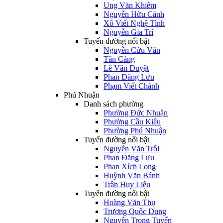
Ung Văn Khiêm
Nguyễn Hữu Cảnh
Xô Viết Nghệ Tĩnh
Nguyễn Gia Trí
Tuyến đường nổi bật
Nguyễn Cửu Vân
Tân Cảng
Lê Văn Duyệt
Phan Đăng Lưu
Phạm Viết Chánh
Phú Nhuận
Danh sách phường
Phường Đức Nhuận
Phường Cầu Kiệu
Phường Phú Nhuận
Tuyến đường nổi bật
Nguyễn Văn Trỗi
Phan Đăng Lưu
Phan Xích Long
Huỳnh Văn Bánh
Trần Huy Liệu
Tuyến đường nổi bật
Hoàng Văn Thụ
Trương Quốc Dung
Nguyễn Trọng Tuyển