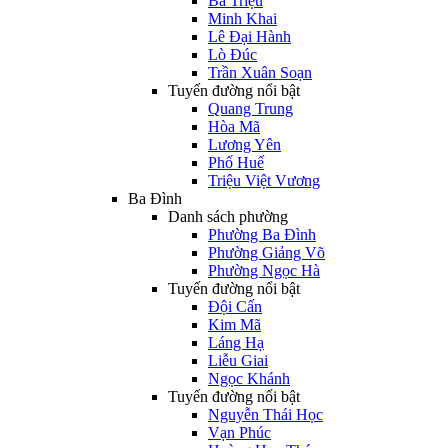
Bà Triệu
Minh Khai
Lê Đại Hành
Lò Đúc
Trần Xuân Soạn
Tuyến đường nổi bật
Quang Trung
Hòa Mã
Lương Yên
Phố Huế
Triệu Việt Vương
Ba Đình
Danh sách phường
Phường Ba Đình
Phường Giảng Võ
Phường Ngọc Hà
Tuyến đường nổi bật
Đội Cấn
Kim Mã
Láng Hạ
Liễu Giai
Ngọc Khánh
Tuyến đường nổi bật
Nguyễn Thái Học
Vạn Phúc