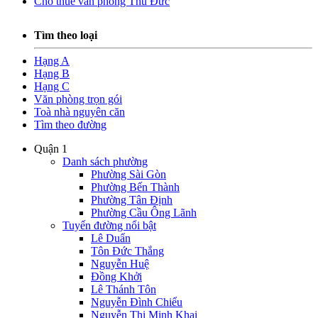
Cho thuê văn phòng Thủ Đức
Tìm theo loại
Hạng A
Hạng B
Hạng C
Văn phòng trọn gói
Toà nhà nguyên căn
Tìm theo đường
Quận 1
Danh sách phường
Phường Sài Gòn
Phường Bến Thành
Phường Tân Định
Phường Cầu Ông Lãnh
Tuyến đường nổi bật
Lê Duẩn
Tôn Đức Thắng
Nguyễn Huệ
Đồng Khởi
Lê Thánh Tôn
Nguyễn Đình Chiểu
Nguyễn Thị Minh Khai