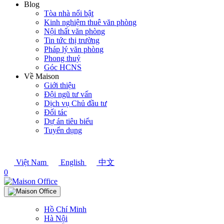
Blog
Tòa nhà nổi bật
Kinh nghiệm thuê văn phòng
Nội thất văn phòng
Tin tức thị trường
Pháp lý văn phòng
Phong thuỷ
Góc HCNS
Về Maison
Giới thiệu
Đội ngũ tư vấn
Dịch vụ Chủ đầu tư
Đối tác
Dự án tiêu biểu
Tuyển dụng
Việt Nam
English
中文
0
Hồ Chí Minh
Hà Nội