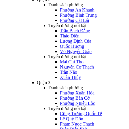
Danh sách phường
Phường An Khánh
Phường Bình Trưng
Phường Cát Lái
Tuyến đường nổi bật
Trần Bạch Đằng
Thảo Điền
Lương Định Của
Quốc Hương
Võ Nguyên Giáp
Tuyến đường nổi bật
Mai Chí Thọ
Nguyễn Cơ Thạch
Trần Não
Xuân Thủy
Quận 3
Danh sách phường
Phường Xuân Hòa
Phường Bàn Cờ
Phường Nhiêu Lộc
Tuyến đường nổi bật
Công Trường Quốc Tế
Lê Quý Đôn
Phạm Ngọc Thạch