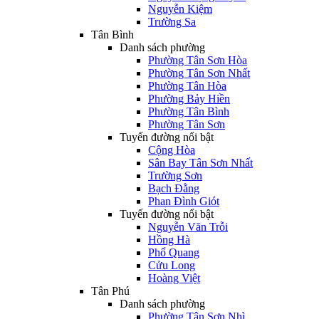
Nguyễn Kiệm
Trường Sa
Tân Bình
Danh sách phường
Phường Tân Sơn Hòa
Phường Tân Sơn Nhất
Phường Tân Hòa
Phường Bảy Hiền
Phường Tân Bình
Phường Tân Sơn
Tuyến đường nổi bật
Cộng Hòa
Sân Bay Tân Sơn Nhất
Trường Sơn
Bạch Đằng
Phan Đình Giót
Tuyến đường nổi bật
Nguyễn Văn Trỗi
Hồng Hà
Phổ Quang
Cửu Long
Hoàng Việt
Tân Phú
Danh sách phường
Phường Tân Sơn Nhì