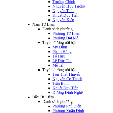
Trường Chinh
Nguyễn Huy Tưởng
Nguyễn Tuân
Khuất Duy Tiến
Nguyễn Xiển
Nam Từ Liêm
Danh sách phường
Phường Từ Liêm
Phường Đại Mỗ
Tuyến đường nổi bật
Mỹ Đình
Phạm Hùng
Tố Hữu
Lê Đức Thọ
Mễ Trì
Tuyến đường nổi bật
Tôn Thất Thuyết
Nguyễn Cơ Thạch
Trần Bình
Khuất Duy Tiến
Dương Đình Nghệ
Bắc Từ Liêm
Danh sách phường
Phường Phú Diễn
Phường Xuân Đỉnh