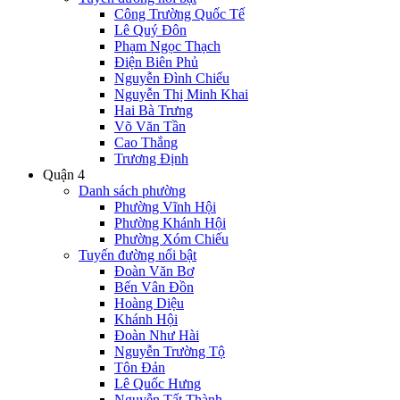
Công Trường Quốc Tế
Lê Quý Đôn
Phạm Ngọc Thạch
Điện Biên Phủ
Nguyễn Đình Chiểu
Nguyễn Thị Minh Khai
Hai Bà Trưng
Võ Văn Tần
Cao Thắng
Trương Định
Quận 4
Danh sách phường
Phường Vĩnh Hội
Phường Khánh Hội
Phường Xóm Chiếu
Tuyến đường nổi bật
Đoàn Văn Bơ
Bến Vân Đồn
Hoàng Diệu
Khánh Hội
Đoàn Như Hài
Nguyễn Trường Tộ
Tôn Đản
Lê Quốc Hưng
Nguyễn Tất Thành