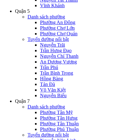
Vĩnh Khánh
Quận 5
Danh sách phường
Phường An Đông
Phường Chợ Lớn
Phường Chợ Quán
Tuyến đường nổi bật
Nguyễn Trãi
Trần Hưng Đạo
Nguyễn Chí Thanh
An Dương Vương
Trần Phú
Trần Bình Trọng
Hồng Bàng
Tản Đà
Võ Văn Kiệt
Nguyễn Biểu
Quận 7
Danh sách phường
Phường Tân Mỹ
Phường Tân Hưng
Phường Tân Thuận
Phường Phú Thuận
Tuyến đường nổi bật