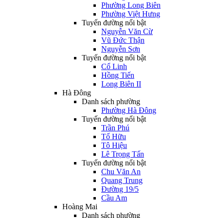
Phường Long Biên
Phường Việt Hưng
Tuyến đường nổi bật
Nguyễn Văn Cừ
Vũ Đức Thận
Nguyễn Sơn
Tuyến đường nổi bật
Cổ Linh
Hồng Tiến
Long Biên II
Hà Đông
Danh sách phường
Phường Hà Đông
Tuyến đường nổi bật
Trần Phú
Tố Hữu
Tô Hiệu
Lê Trọng Tấn
Tuyến đường nổi bật
Chu Văn An
Quang Trung
Đường 19/5
Cầu Am
Hoàng Mai
Danh sách phường