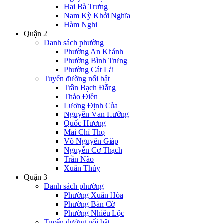
Hai Bà Trưng
Nam Kỳ Khởi Nghĩa
Hàm Nghi
Quận 2
Danh sách phường
Phường An Khánh
Phường Bình Trưng
Phường Cát Lái
Tuyến đường nổi bật
Trần Bạch Đằng
Thảo Điền
Lương Định Của
Nguyễn Văn Hưởng
Quốc Hương
Mai Chí Thọ
Võ Nguyên Giáp
Nguyễn Cơ Thạch
Trần Não
Xuân Thủy
Quận 3
Danh sách phường
Phường Xuân Hòa
Phường Bàn Cờ
Phường Nhiêu Lộc
Tuyến đường nổi bật