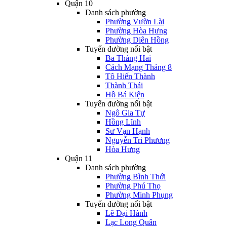
Quận 10
Danh sách phường
Phường Vườn Lài
Phường Hòa Hưng
Phường Diên Hồng
Tuyến đường nổi bật
Ba Tháng Hai
Cách Mạng Tháng 8
Tô Hiến Thành
Thành Thái
Hồ Bá Kiện
Tuyến đường nổi bật
Ngô Gia Tự
Hồng Lĩnh
Sư Vạn Hạnh
Nguyễn Tri Phương
Hòa Hưng
Quận 11
Danh sách phường
Phường Bình Thới
Phường Phú Thọ
Phường Minh Phụng
Tuyến đường nổi bật
Lê Đại Hành
Lạc Long Quân