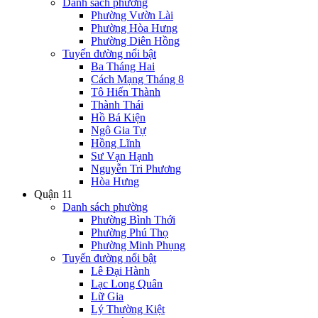
Danh sách phường
Phường Vườn Lài
Phường Hòa Hưng
Phường Diên Hồng
Tuyến đường nổi bật
Ba Tháng Hai
Cách Mạng Tháng 8
Tô Hiến Thành
Thành Thái
Hồ Bá Kiện
Ngô Gia Tự
Hồng Lĩnh
Sư Vạn Hạnh
Nguyễn Tri Phương
Hòa Hưng
Quận 11
Danh sách phường
Phường Bình Thới
Phường Phú Thọ
Phường Minh Phụng
Tuyến đường nổi bật
Lê Đại Hành
Lạc Long Quân
Lữ Gia
Lý Thường Kiệt