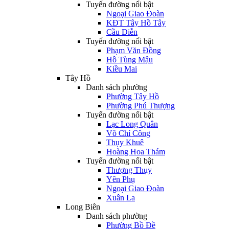
Tuyến đường nổi bật
Ngoại Giao Đoàn
KĐT Tây Hồ Tây
Cầu Diễn
Tuyến đường nổi bật
Phạm Văn Đồng
Hồ Tùng Mậu
Kiều Mai
Tây Hồ
Danh sách phường
Phường Tây Hồ
Phường Phú Thượng
Tuyến đường nổi bật
Lạc Long Quân
Võ Chí Công
Thụy Khuê
Hoàng Hoa Thám
Tuyến đường nổi bật
Thượng Thụy
Yên Phụ
Ngoại Giao Đoàn
Xuân La
Long Biên
Danh sách phường
Phường Bồ Đề