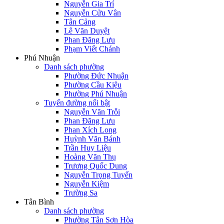
Nguyễn Gia Trí
Nguyễn Cửu Vân
Tân Cảng
Lê Văn Duyệt
Phan Đăng Lưu
Phạm Viết Chánh
Phú Nhuận
Danh sách phường
Phường Đức Nhuận
Phường Cầu Kiệu
Phường Phú Nhuận
Tuyến đường nổi bật
Nguyễn Văn Trỗi
Phan Đăng Lưu
Phan Xích Long
Huỳnh Văn Bánh
Trần Huy Liệu
Hoàng Văn Thụ
Trương Quốc Dung
Nguyễn Trọng Tuyển
Nguyễn Kiệm
Trường Sa
Tân Bình
Danh sách phường
Phường Tân Sơn Hòa