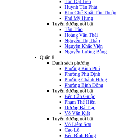
Tôn Dật Tiên
Huỳnh Tấn Phát
Khu Chế Xuất Tân Thuận
Phú Mỹ Hưng
Tuyến đường nổi bật
Tân Trào
Hoàng Văn Thái
Nguyễn Thị Thập
Nguyễn Khắc Viện
Nguyễn Lương Bằng
Quận 8
Danh sách phường
Phường Bình Phú
Phường Phú Định
Phường Chánh Hưng
Phường Bình Đông
Tuyến đường nổi bật
Bến Cần Giuộc
Phạm Thế Hiển
Dương Bá Trạc
Võ Văn Kiệt
Tuyến đường nổi bật
Võ Liêm Sơn
Cao Lỗ
Bến Bình Đông