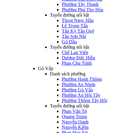
Phường Tây Thạnh
Phường Phú Thọ Hòa
Tuyến đường nổi bật
Thoại Ngọc Hầu
Lê Trọng Tấn
Tân Kỳ Tân Quý
Tân Sơn Nhì
Gò Dầu
Tuyến đường nổi bật
Chế Lan Viên
Dương Đức Hiền
Phan Chu Trinh
Gò Vấp
Danh sách phường
Phường Hạnh Thông
Phường An Nhơn
Phường Gò Vấp
Phường An Hội Tây
Phường Thông Tây Hội
Tuyến đường nổi bật
Phan Văn Trị
Quang Trung
Nguyễn Oanh
Nguyễn Kiệm
Phan Huy Ích