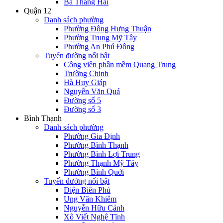
Ba Tháng Hai
Quận 12
Danh sách phường
Phường Đông Hưng Thuận
Phường Trung Mỹ Tây
Phường An Phú Đông
Tuyến đường nổi bật
Công viên phần mềm Quang Trung
Trường Chinh
Hà Huy Giáp
Nguyễn Văn Quá
Đường số 5
Đường số 3
Bình Thạnh
Danh sách phường
Phường Gia Định
Phường Bình Thạnh
Phường Bình Lợi Trung
Phường Thạnh Mỹ Tây
Phường Bình Quới
Tuyến đường nổi bật
Điện Biên Phủ
Ung Văn Khiêm
Nguyễn Hữu Cảnh
Xô Viết Nghệ Tĩnh