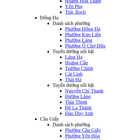
Hoàng Hoa Thám
Yên Phụ
Trúc Bạch
Đống Đa
Danh sách phường
Phường Đống Đa
Phường Kim Liên
Phường Láng
Phường Ô Chợ Dừa
Tuyến đường nổi bật
Láng Hạ
Hoàng Cầu
Trường Chinh
Cát Linh
Thái Hà
Tuyến đường nổi bật
Nguyễn Chí Thanh
Đường Láng
Thái Thịnh
Đê La Thành
Đào Duy Anh
Cầu Giấy
Danh sách phường
Phường Cầu Giấy
Phường Yên Hòa