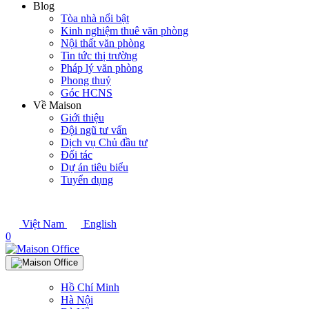
Blog
Tòa nhà nổi bật
Kinh nghiệm thuê văn phòng
Nội thất văn phòng
Tin tức thị trường
Pháp lý văn phòng
Phong thuỷ
Góc HCNS
Về Maison
Giới thiệu
Đội ngũ tư vấn
Dịch vụ Chủ đầu tư
Đối tác
Dự án tiêu biểu
Tuyển dụng
Việt Nam
English
0
Hồ Chí Minh
Hà Nội