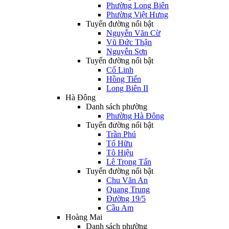
Phường Long Biên
Phường Việt Hưng
Tuyến đường nổi bật
Nguyễn Văn Cừ
Vũ Đức Thận
Nguyễn Sơn
Tuyến đường nổi bật
Cổ Linh
Hồng Tiến
Long Biên II
Hà Đông
Danh sách phường
Phường Hà Đông
Tuyến đường nổi bật
Trần Phú
Tố Hữu
Tô Hiệu
Lê Trọng Tấn
Tuyến đường nổi bật
Chu Văn An
Quang Trung
Đường 19/5
Cầu Am
Hoàng Mai
Danh sách phường