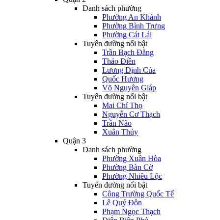
Danh sách phường
Phường An Khánh
Phường Bình Trưng
Phường Cát Lái
Tuyến đường nổi bật
Trần Bạch Đằng
Thảo Điền
Lương Định Của
Quốc Hương
Võ Nguyên Giáp
Tuyến đường nổi bật
Mai Chí Thọ
Nguyễn Cơ Thạch
Trần Não
Xuân Thủy
Quận 3
Danh sách phường
Phường Xuân Hòa
Phường Bàn Cờ
Phường Nhiêu Lộc
Tuyến đường nổi bật
Công Trường Quốc Tế
Lê Quý Đôn
Phạm Ngọc Thạch