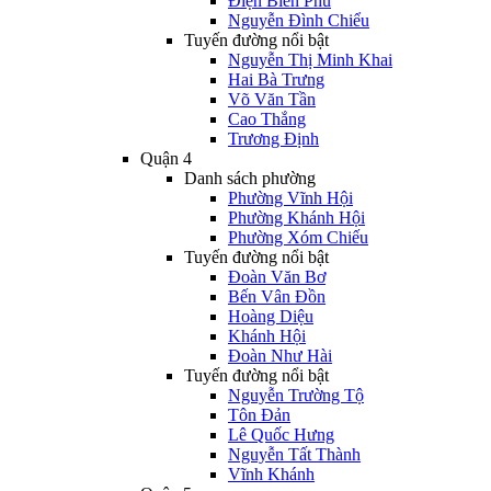
Điện Biên Phủ
Nguyễn Đình Chiểu
Tuyến đường nổi bật
Nguyễn Thị Minh Khai
Hai Bà Trưng
Võ Văn Tần
Cao Thắng
Trương Định
Quận 4
Danh sách phường
Phường Vĩnh Hội
Phường Khánh Hội
Phường Xóm Chiếu
Tuyến đường nổi bật
Đoàn Văn Bơ
Bến Vân Đồn
Hoàng Diệu
Khánh Hội
Đoàn Như Hài
Tuyến đường nổi bật
Nguyễn Trường Tộ
Tôn Đản
Lê Quốc Hưng
Nguyễn Tất Thành
Vĩnh Khánh