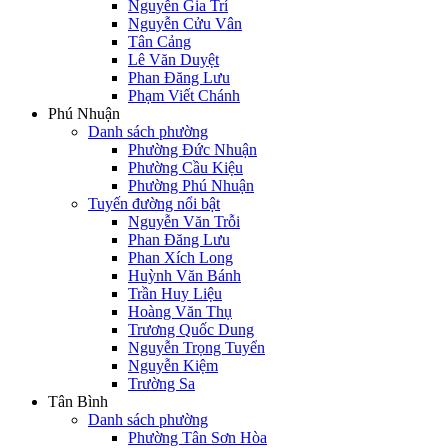
Nguyễn Gia Trí
Nguyễn Cửu Vân
Tân Cảng
Lê Văn Duyệt
Phan Đăng Lưu
Phạm Viết Chánh
Phú Nhuận
Danh sách phường
Phường Đức Nhuận
Phường Cầu Kiệu
Phường Phú Nhuận
Tuyến đường nổi bật
Nguyễn Văn Trỗi
Phan Đăng Lưu
Phan Xích Long
Huỳnh Văn Bánh
Trần Huy Liệu
Hoàng Văn Thụ
Trương Quốc Dung
Nguyễn Trọng Tuyển
Nguyễn Kiệm
Trường Sa
Tân Bình
Danh sách phường
Phường Tân Sơn Hòa