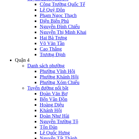
Công Trường Quốc Tế
Lê Quý Đôn
Phạm Ngọc Thạch
Điện Biên Phủ
Nguyễn Đình Chiểu
Nguyễn Thị Minh Khai
Hai Bà Trưng
Võ Văn Tần
Cao Thắng
Trương Định
Quận 4
Danh sách phường
Phường Vĩnh Hội
Phường Khánh Hội
Phường Xóm Chiếu
Tuyến đường nổi bật
Đoàn Văn Bơ
Bến Vân Đồn
Hoàng Diệu
Khánh Hội
Đoàn Như Hài
Nguyễn Trường Tộ
Tôn Đản
Lê Quốc Hưng
Nguyễn Tất Thành