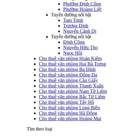
Phường Định Công
Phường Hoàng Liệt
Tuyến đường nổi bật
Tam Trinh
Trương Định
Nguyễn Cảnh Dị
Tuyến đường nổi bật
Định Công
Nguyễn Hữu Thọ
Ngọc Hồi
Cho thuê văn phòng Hoàn Kiếm
Cho thuê văn phòng Hai Bà Trưng
Cho thuê văn phòng Ba Đình
Cho thuê văn phòng Đống Đa
Cho thuê văn phòng Cầu Giấy
Cho thuê văn phòng Thanh Xuân
Cho thuê văn phòng Nam Từ Liêm
Cho thuê văn phòng Bắc Từ Liêm
Cho thuê văn phòng Tây Hồ
Cho thuê văn phòng Long Biên
Cho thuê văn phòng Hà Đông
Cho thuê văn phòng Hoàng Mai
Tìm theo loại