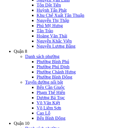
Tôn Dật Tiên
Huỳnh Tấn Phát
Khu Chế Xuất Tân Thuận
Nguyễn Thị Thập
Phú Mỹ Hưng
Tân Trào
Hoàng Văn Thái
Nguyễn Khắc Viện
Nguyễn Lương Bằng
Quận 8
Danh sách phường
Phường Bình Phú
Phường Phú Định
Phường Chánh Hưng
Phường Bình Đông
Tuyến đường nổi bật
Bến Cần Giuộc
Phạm Thế Hiển
Dương Bá Trạc
Võ Văn Kiệt
Võ Liêm Sơn
Cao Lỗ
Bến Bình Đông
Quận 10