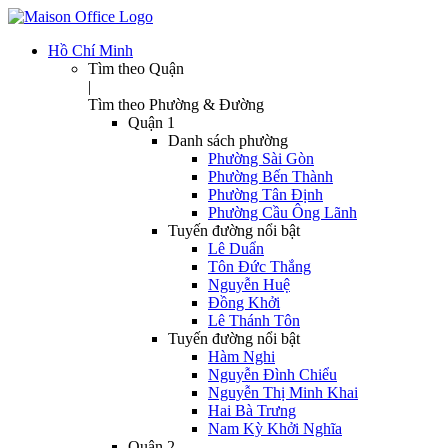
Hồ Chí Minh
Tìm theo Quận
|
Tìm theo Phường & Đường
Quận 1
Danh sách phường
Phường Sài Gòn
Phường Bến Thành
Phường Tân Định
Phường Cầu Ông Lãnh
Tuyến đường nổi bật
Lê Duẩn
Tôn Đức Thắng
Nguyễn Huệ
Đồng Khởi
Lê Thánh Tôn
Tuyến đường nổi bật
Hàm Nghi
Nguyễn Đình Chiểu
Nguyễn Thị Minh Khai
Hai Bà Trưng
Nam Kỳ Khởi Nghĩa
Quận 2