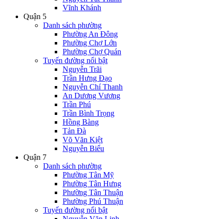
Vĩnh Khánh
Quận 5
Danh sách phường
Phường An Đông
Phường Chợ Lớn
Phường Chợ Quán
Tuyến đường nổi bật
Nguyễn Trãi
Trần Hưng Đạo
Nguyễn Chí Thanh
An Dương Vương
Trần Phú
Trần Bình Trọng
Hồng Bàng
Tản Đà
Võ Văn Kiệt
Nguyễn Biểu
Quận 7
Danh sách phường
Phường Tân Mỹ
Phường Tân Hưng
Phường Tân Thuận
Phường Phú Thuận
Tuyến đường nổi bật
Nguyễn Văn Linh