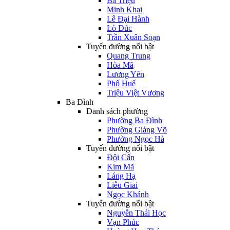
Bà Triệu
Minh Khai
Lê Đại Hành
Lò Đúc
Trần Xuân Soạn
Tuyến đường nổi bật
Quang Trung
Hòa Mã
Lương Yên
Phố Huế
Triệu Việt Vương
Ba Đình
Danh sách phường
Phường Ba Đình
Phường Giảng Võ
Phường Ngọc Hà
Tuyến đường nổi bật
Đội Cấn
Kim Mã
Láng Hạ
Liễu Giai
Ngọc Khánh
Tuyến đường nổi bật
Nguyễn Thái Học
Vạn Phúc