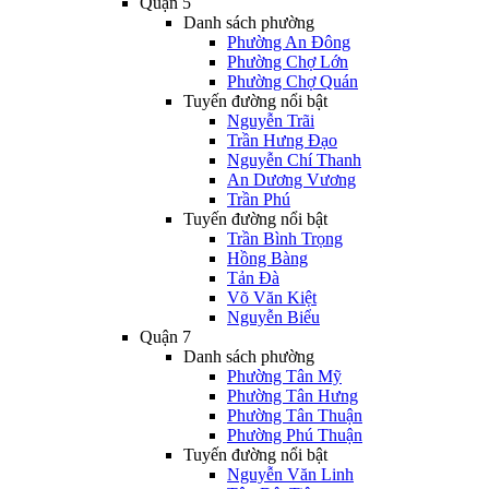
Quận 5
Danh sách phường
Phường An Đông
Phường Chợ Lớn
Phường Chợ Quán
Tuyến đường nổi bật
Nguyễn Trãi
Trần Hưng Đạo
Nguyễn Chí Thanh
An Dương Vương
Trần Phú
Tuyến đường nổi bật
Trần Bình Trọng
Hồng Bàng
Tản Đà
Võ Văn Kiệt
Nguyễn Biểu
Quận 7
Danh sách phường
Phường Tân Mỹ
Phường Tân Hưng
Phường Tân Thuận
Phường Phú Thuận
Tuyến đường nổi bật
Nguyễn Văn Linh