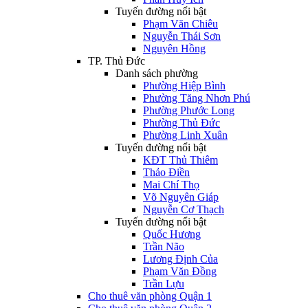
Tuyến đường nổi bật
Phạm Văn Chiêu
Nguyễn Thái Sơn
Nguyên Hồng
TP. Thủ Đức
Danh sách phường
Phường Hiệp Bình
Phường Tăng Nhơn Phú
Phường Phước Long
Phường Thủ Đức
Phường Linh Xuân
Tuyến đường nổi bật
KĐT Thủ Thiêm
Thảo Điền
Mai Chí Thọ
Võ Nguyên Giáp
Nguyễn Cơ Thạch
Tuyến đường nổi bật
Quốc Hương
Trần Não
Lương Định Của
Phạm Văn Đồng
Trần Lựu
Cho thuê văn phòng Quận 1