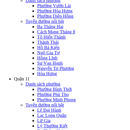
Danh sách phường
Phường Vườn Lài
Phường Hòa Hưng
Phường Diên Hồng
Tuyến đường nổi bật
Ba Tháng Hai
Cách Mạng Tháng 8
Tô Hiến Thành
Thành Thái
Hồ Bá Kiện
Ngô Gia Tự
Hồng Lĩnh
Sư Vạn Hạnh
Nguyễn Tri Phương
Hòa Hưng
Quận 11
Danh sách phường
Phường Bình Thới
Phường Phú Thọ
Phường Minh Phụng
Tuyến đường nổi bật
Lê Đại Hành
Lạc Long Quân
Lữ Gia
Lý Thường Kiệt