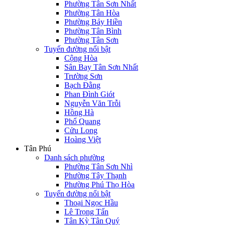
Phường Tân Sơn Nhất
Phường Tân Hòa
Phường Bảy Hiền
Phường Tân Bình
Phường Tân Sơn
Tuyến đường nổi bật
Cộng Hòa
Sân Bay Tân Sơn Nhất
Trường Sơn
Bạch Đằng
Phan Đình Giót
Nguyễn Văn Trỗi
Hồng Hà
Phổ Quang
Cửu Long
Hoàng Việt
Tân Phú
Danh sách phường
Phường Tân Sơn Nhì
Phường Tây Thạnh
Phường Phú Thọ Hòa
Tuyến đường nổi bật
Thoại Ngọc Hầu
Lê Trọng Tấn
Tân Kỳ Tân Quý