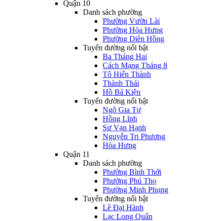
Quận 10
Danh sách phường
Phường Vườn Lài
Phường Hòa Hưng
Phường Diên Hồng
Tuyến đường nổi bật
Ba Tháng Hai
Cách Mạng Tháng 8
Tô Hiến Thành
Thành Thái
Hồ Bá Kiện
Tuyến đường nổi bật
Ngô Gia Tự
Hồng Lĩnh
Sư Vạn Hạnh
Nguyễn Tri Phương
Hòa Hưng
Quận 11
Danh sách phường
Phường Bình Thới
Phường Phú Thọ
Phường Minh Phụng
Tuyến đường nổi bật
Lê Đại Hành
Lạc Long Quân