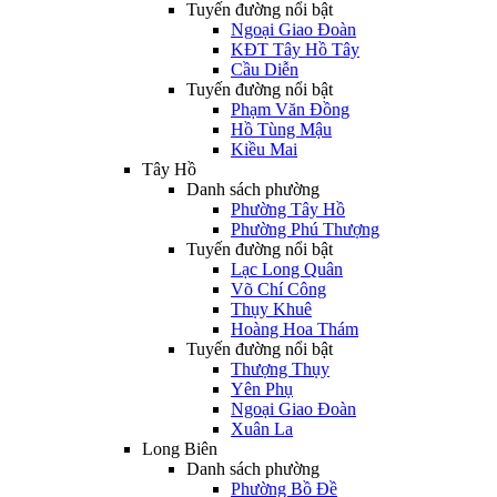
Tuyến đường nổi bật
Ngoại Giao Đoàn
KĐT Tây Hồ Tây
Cầu Diễn
Tuyến đường nổi bật
Phạm Văn Đồng
Hồ Tùng Mậu
Kiều Mai
Tây Hồ
Danh sách phường
Phường Tây Hồ
Phường Phú Thượng
Tuyến đường nổi bật
Lạc Long Quân
Võ Chí Công
Thụy Khuê
Hoàng Hoa Thám
Tuyến đường nổi bật
Thượng Thụy
Yên Phụ
Ngoại Giao Đoàn
Xuân La
Long Biên
Danh sách phường
Phường Bồ Đề