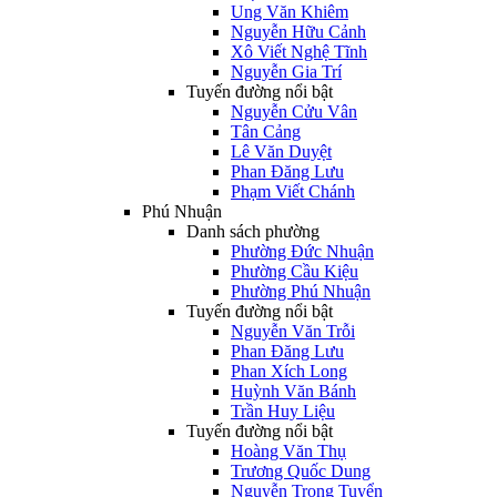
Ung Văn Khiêm
Nguyễn Hữu Cảnh
Xô Viết Nghệ Tĩnh
Nguyễn Gia Trí
Tuyến đường nổi bật
Nguyễn Cửu Vân
Tân Cảng
Lê Văn Duyệt
Phan Đăng Lưu
Phạm Viết Chánh
Phú Nhuận
Danh sách phường
Phường Đức Nhuận
Phường Cầu Kiệu
Phường Phú Nhuận
Tuyến đường nổi bật
Nguyễn Văn Trỗi
Phan Đăng Lưu
Phan Xích Long
Huỳnh Văn Bánh
Trần Huy Liệu
Tuyến đường nổi bật
Hoàng Văn Thụ
Trương Quốc Dung
Nguyễn Trọng Tuyển