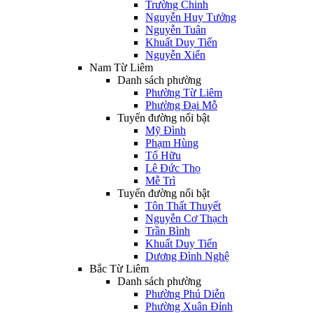
Trường Chinh
Nguyễn Huy Tưởng
Nguyễn Tuân
Khuất Duy Tiến
Nguyễn Xiển
Nam Từ Liêm
Danh sách phường
Phường Từ Liêm
Phường Đại Mỗ
Tuyến đường nổi bật
Mỹ Đình
Phạm Hùng
Tố Hữu
Lê Đức Thọ
Mễ Trì
Tuyến đường nổi bật
Tôn Thất Thuyết
Nguyễn Cơ Thạch
Trần Bình
Khuất Duy Tiến
Dương Đình Nghệ
Bắc Từ Liêm
Danh sách phường
Phường Phú Diễn
Phường Xuân Đỉnh