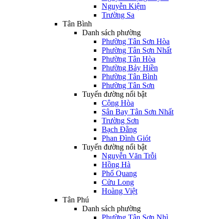
Nguyễn Kiệm
Trường Sa
Tân Bình
Danh sách phường
Phường Tân Sơn Hòa
Phường Tân Sơn Nhất
Phường Tân Hòa
Phường Bảy Hiền
Phường Tân Bình
Phường Tân Sơn
Tuyến đường nổi bật
Cộng Hòa
Sân Bay Tân Sơn Nhất
Trường Sơn
Bạch Đằng
Phan Đình Giót
Tuyến đường nổi bật
Nguyễn Văn Trỗi
Hồng Hà
Phổ Quang
Cửu Long
Hoàng Việt
Tân Phú
Danh sách phường
Phường Tân Sơn Nhì