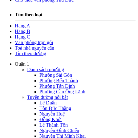
Tìm theo loại
Hạng A
Hạng B
Hạng C
Văn phòng trọn gói
Toà nhà nguyên căn
Tìm theo đường
Quận 1
Danh sách phường
Phường Sài Gòn
Phường Bến Thành
Phường Tân Định
Phường Cầu Ông Lãnh
Tuyến đường nổi bật
Lê Duẩn
Tôn Đức Thắng
Nguyễn Huệ
Đồng Khởi
Lê Thánh Tôn
Nguyễn Đình Chiểu
Nguyễn Thị Minh Khai