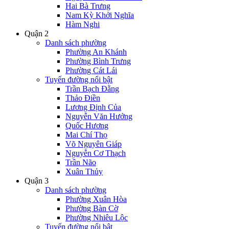
Hai Bà Trưng
Nam Kỳ Khởi Nghĩa
Hàm Nghi
Quận 2
Danh sách phường
Phường An Khánh
Phường Bình Trưng
Phường Cát Lái
Tuyến đường nổi bật
Trần Bạch Đằng
Thảo Điền
Lương Định Của
Nguyễn Văn Hưởng
Quốc Hương
Mai Chí Thọ
Võ Nguyên Giáp
Nguyễn Cơ Thạch
Trần Não
Xuân Thủy
Quận 3
Danh sách phường
Phường Xuân Hòa
Phường Bàn Cờ
Phường Nhiêu Lộc
Tuyến đường nổi bật