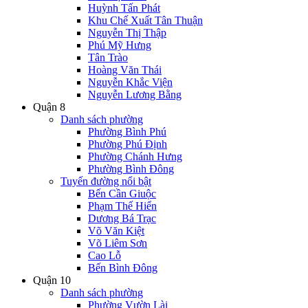
Huỳnh Tấn Phát
Khu Chế Xuất Tân Thuận
Nguyễn Thị Thập
Phú Mỹ Hưng
Tân Trào
Hoàng Văn Thái
Nguyễn Khắc Viện
Nguyễn Lương Bằng
Quận 8
Danh sách phường
Phường Bình Phú
Phường Phú Định
Phường Chánh Hưng
Phường Bình Đông
Tuyến đường nổi bật
Bến Cần Giuộc
Phạm Thế Hiển
Dương Bá Trạc
Võ Văn Kiệt
Võ Liêm Sơn
Cao Lỗ
Bến Bình Đông
Quận 10
Danh sách phường
Phường Vườn Lài