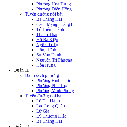
Phường Hòa Hưng
Phường Diên Hồng
Tuyến đường nổi bật
Ba Tháng Hai
Cách Mạng Tháng 8
Tô Hiến Thành
Thành Thái
Hồ Bá Kiện
Ngô Gia Tự
Hồng Lĩnh
Sư Vạn Hạnh
Nguyễn Tri Phương
Hòa Hưng
Quận 11
Danh sách phường
Phường Bình Thới
Phường Phú Thọ
Phường Minh Phụng
Tuyến đường nổi bật
Lê Đại Hành
Lạc Long Quân
Lữ Gia
Lý Thường Kiệt
Ba Tháng Hai
Quận 12