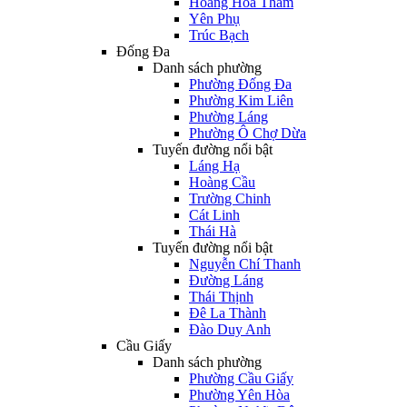
Hoàng Hoa Thám
Yên Phụ
Trúc Bạch
Đống Đa
Danh sách phường
Phường Đống Đa
Phường Kim Liên
Phường Láng
Phường Ô Chợ Dừa
Tuyến đường nổi bật
Láng Hạ
Hoàng Cầu
Trường Chinh
Cát Linh
Thái Hà
Tuyến đường nổi bật
Nguyễn Chí Thanh
Đường Láng
Thái Thịnh
Đê La Thành
Đào Duy Anh
Cầu Giấy
Danh sách phường
Phường Cầu Giấy
Phường Yên Hòa