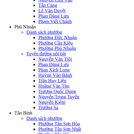
Tân Cảng
Lê Văn Duyệt
Phan Đăng Lưu
Phạm Viết Chánh
Phú Nhuận
Danh sách phường
Phường Đức Nhuận
Phường Cầu Kiệu
Phường Phú Nhuận
Tuyến đường nổi bật
Nguyễn Văn Trỗi
Phan Đăng Lưu
Phan Xích Long
Huỳnh Văn Bánh
Trần Huy Liệu
Hoàng Văn Thụ
Trương Quốc Dung
Nguyễn Trọng Tuyển
Nguyễn Kiệm
Trường Sa
Tân Bình
Danh sách phường
Phường Tân Sơn Hòa
Phường Tân Sơn Nhất