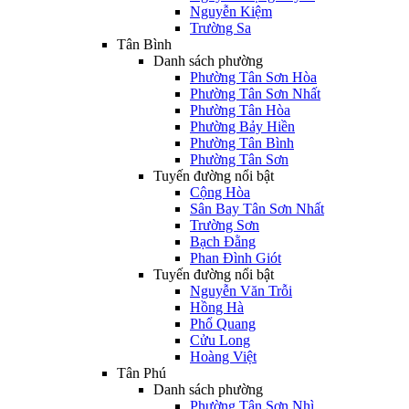
Nguyễn Kiệm
Trường Sa
Tân Bình
Danh sách phường
Phường Tân Sơn Hòa
Phường Tân Sơn Nhất
Phường Tân Hòa
Phường Bảy Hiền
Phường Tân Bình
Phường Tân Sơn
Tuyến đường nổi bật
Cộng Hòa
Sân Bay Tân Sơn Nhất
Trường Sơn
Bạch Đằng
Phan Đình Giót
Tuyến đường nổi bật
Nguyễn Văn Trỗi
Hồng Hà
Phổ Quang
Cửu Long
Hoàng Việt
Tân Phú
Danh sách phường
Phường Tân Sơn Nhì