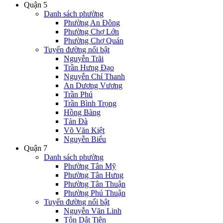
Quận 5
Danh sách phường
Phường An Đông
Phường Chợ Lớn
Phường Chợ Quán
Tuyến đường nổi bật
Nguyễn Trãi
Trần Hưng Đạo
Nguyễn Chí Thanh
An Dương Vương
Trần Phú
Trần Bình Trọng
Hồng Bàng
Tản Đà
Võ Văn Kiệt
Nguyễn Biểu
Quận 7
Danh sách phường
Phường Tân Mỹ
Phường Tân Hưng
Phường Tân Thuận
Phường Phú Thuận
Tuyến đường nổi bật
Nguyễn Văn Linh
Tôn Dật Tiên