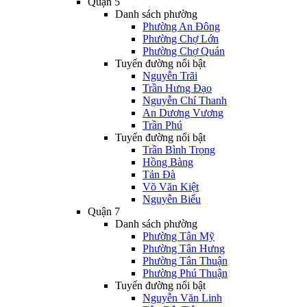
Quận 5
Danh sách phường
Phường An Đông
Phường Chợ Lớn
Phường Chợ Quán
Tuyến đường nổi bật
Nguyễn Trãi
Trần Hưng Đạo
Nguyễn Chí Thanh
An Dương Vương
Trần Phú
Tuyến đường nổi bật
Trần Bình Trọng
Hồng Bàng
Tản Đà
Võ Văn Kiệt
Nguyễn Biểu
Quận 7
Danh sách phường
Phường Tân Mỹ
Phường Tân Hưng
Phường Tân Thuận
Phường Phú Thuận
Tuyến đường nổi bật
Nguyễn Văn Linh