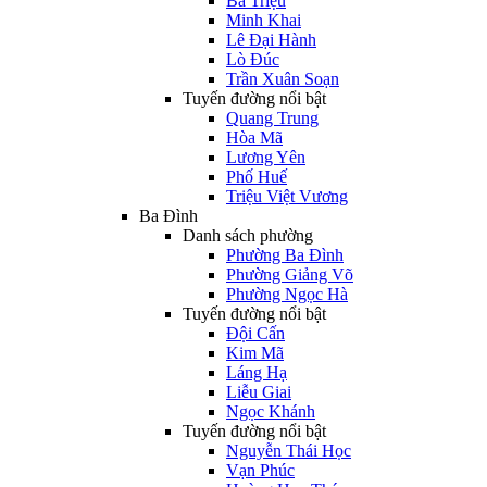
Bà Triệu
Minh Khai
Lê Đại Hành
Lò Đúc
Trần Xuân Soạn
Tuyến đường nổi bật
Quang Trung
Hòa Mã
Lương Yên
Phố Huế
Triệu Việt Vương
Ba Đình
Danh sách phường
Phường Ba Đình
Phường Giảng Võ
Phường Ngọc Hà
Tuyến đường nổi bật
Đội Cấn
Kim Mã
Láng Hạ
Liễu Giai
Ngọc Khánh
Tuyến đường nổi bật
Nguyễn Thái Học
Vạn Phúc