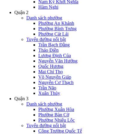
Nam Kỳ Khởi Nghĩa
Hàm Nghi
Quận 2
Danh sách phường
Phường An Khánh
Phường Bình Trưng
Phường Cát Lái
Tuyến đường nổi bật
Trần Bạch Đằng
Thảo Điền
Lương Định Của
Nguyễn Văn Hưởng
Quốc Hương
Mai Chí Thọ
Võ Nguyên Giáp
Nguyễn Cơ Thạch
Trần Não
Xuân Thủy
Quận 3
Danh sách phường
Phường Xuân Hòa
Phường Bàn Cờ
Phường Nhiêu Lộc
Tuyến đường nổi bật
Công Trường Quốc Tế