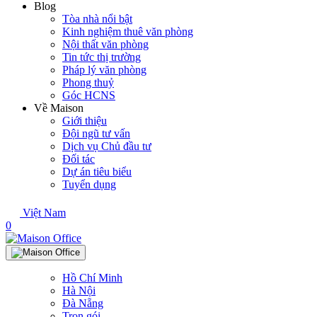
Blog
Tòa nhà nổi bật
Kinh nghiệm thuê văn phòng
Nội thất văn phòng
Tin tức thị trường
Pháp lý văn phòng
Phong thuỷ
Góc HCNS
Về Maison
Giới thiệu
Đội ngũ tư vấn
Dịch vụ Chủ đầu tư
Đối tác
Dự án tiêu biểu
Tuyển dụng
Việt Nam
0
Hồ Chí Minh
Hà Nội
Đà Nẵng
Trọn gói