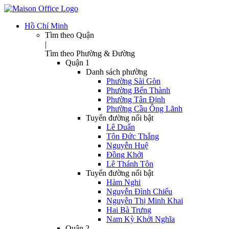
Hồ Chí Minh
Tìm theo Quận
|
Tìm theo Phường & Đường
Quận 1
Danh sách phường
Phường Sài Gòn
Phường Bến Thành
Phường Tân Định
Phường Cầu Ông Lãnh
Tuyến đường nổi bật
Lê Duẩn
Tôn Đức Thắng
Nguyễn Huệ
Đồng Khởi
Lê Thánh Tôn
Tuyến đường nổi bật
Hàm Nghi
Nguyễn Đình Chiểu
Nguyễn Thị Minh Khai
Hai Bà Trưng
Nam Kỳ Khởi Nghĩa
Quận 2