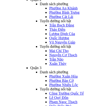
Danh sách phường
Phường An Khánh
Phường Bình Trưng
Phường Cát Lái
Tuyến đường nổi bật
Trần Bạch Đằng
Thảo Điền
Lương Định Của
Quốc Hương
Võ Nguyên Giáp
Tuyến đường nổi bật
Mai Chí Thọ
Nguyễn Cơ Thạch
Trần Não
Xuân Thủy
Quận 3
Danh sách phường
Phường Xuân Hòa
Phường Bàn Cờ
Phường Nhiêu Lộc
Tuyến đường nổi bật
Công Trường Quốc Tế
Lê Quý Đôn
Phạm Ngọc Thạch