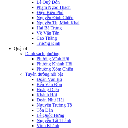
Lê Quý Đôn
Phạm Ngọc Thạch
Điện Biên Phủ
Nguyễn Đình Chiểu
Nguyễn Thị Minh Khai
Hai Bà Trưng
Võ Văn Tần
Cao Thắng
Trương Định
Quận 4
Danh sách phường
Phường Vĩnh Hội
Phường Khánh Hội
Phường Xóm Chiếu
Tuyến đường nổi bật
Đoàn Văn Bơ
Bến Vân Đồn
Hoàng Diệu
Khánh Hội
Đoàn Như Hài
Nguyễn Trường Tộ
Tôn Đản
Lê Quốc Hưng
Nguyễn Tất Thành
Vĩnh Khánh