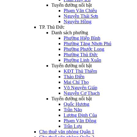
Tuyến đường nổi bật
Phạm Văn Chiêu
Nguyễn Thái Sơn
Nguyên Hồng
TP. Thủ Đức
Danh sách phường
Phường Hiệp Bình
Phường Tăng Nhơn Phú
Phường Phước Long
Phường Thủ Đức
Phường Linh Xuân
Tuyến đường nổi bật
KĐT Thủ Thiêm
Thảo Điền
Mai Chí Thọ
Võ Nguyên Giáp
Nguyễn Cơ Thạch
Tuyến đường nổi bật
Quốc Hương
Trần Não
Lương Định Của
Phạm Văn Đồng
Trần Lựu
Cho thuê văn phòng Quận 1