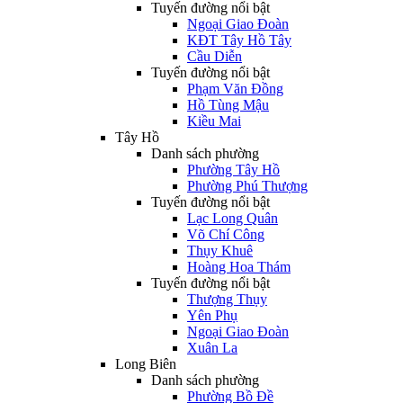
Tuyến đường nổi bật
Ngoại Giao Đoàn
KĐT Tây Hồ Tây
Cầu Diễn
Tuyến đường nổi bật
Phạm Văn Đồng
Hồ Tùng Mậu
Kiều Mai
Tây Hồ
Danh sách phường
Phường Tây Hồ
Phường Phú Thượng
Tuyến đường nổi bật
Lạc Long Quân
Võ Chí Công
Thụy Khuê
Hoàng Hoa Thám
Tuyến đường nổi bật
Thượng Thụy
Yên Phụ
Ngoại Giao Đoàn
Xuân La
Long Biên
Danh sách phường
Phường Bồ Đề