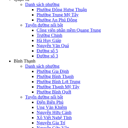
Danh sách phường
Phường Đông Hưng Thuận
Phường Trung Mỹ Tây
Phường An Phú Đông
Tuyến đường nổi bật
Công viên phần mềm Quang Trung
Trường Chinh
Hà Huy Giáp
Nguyễn Văn Quá
Đường số 5
Đường số 3
Bình Thạnh
Danh sách phường
Phường Gia Định
Phường Bình Thạnh
Phường Bình Lợi Trung
Phường Thạnh Mỹ Tây
Phường Bình Quới
Tuyến đường nổi bật
Điện Biên Phủ
Ung Văn Khiêm
Nguyễn Hữu Cảnh
Xô Viết Nghệ Tĩnh
Nguyễn Gia Trí
Nguyễn Cửu Vân