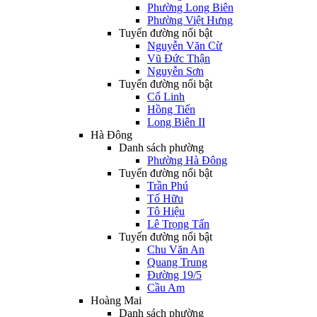
Phường Long Biên
Phường Việt Hưng
Tuyến đường nổi bật
Nguyễn Văn Cừ
Vũ Đức Thận
Nguyễn Sơn
Tuyến đường nổi bật
Cổ Linh
Hồng Tiến
Long Biên II
Hà Đông
Danh sách phường
Phường Hà Đông
Tuyến đường nổi bật
Trần Phú
Tố Hữu
Tô Hiệu
Lê Trọng Tấn
Tuyến đường nổi bật
Chu Văn An
Quang Trung
Đường 19/5
Cầu Am
Hoàng Mai
Danh sách phường