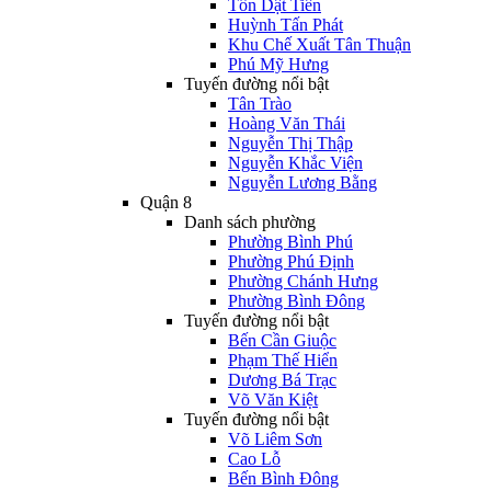
Tôn Dật Tiên
Huỳnh Tấn Phát
Khu Chế Xuất Tân Thuận
Phú Mỹ Hưng
Tuyến đường nổi bật
Tân Trào
Hoàng Văn Thái
Nguyễn Thị Thập
Nguyễn Khắc Viện
Nguyễn Lương Bằng
Quận 8
Danh sách phường
Phường Bình Phú
Phường Phú Định
Phường Chánh Hưng
Phường Bình Đông
Tuyến đường nổi bật
Bến Cần Giuộc
Phạm Thế Hiển
Dương Bá Trạc
Võ Văn Kiệt
Tuyến đường nổi bật
Võ Liêm Sơn
Cao Lỗ
Bến Bình Đông