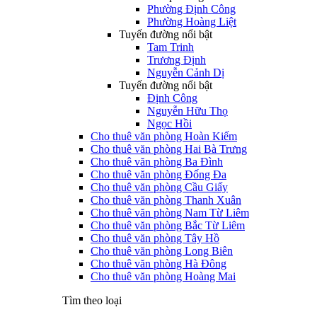
Phường Định Công
Phường Hoàng Liệt
Tuyến đường nổi bật
Tam Trinh
Trương Định
Nguyễn Cảnh Dị
Tuyến đường nổi bật
Định Công
Nguyễn Hữu Thọ
Ngọc Hồi
Cho thuê văn phòng Hoàn Kiếm
Cho thuê văn phòng Hai Bà Trưng
Cho thuê văn phòng Ba Đình
Cho thuê văn phòng Đống Đa
Cho thuê văn phòng Cầu Giấy
Cho thuê văn phòng Thanh Xuân
Cho thuê văn phòng Nam Từ Liêm
Cho thuê văn phòng Bắc Từ Liêm
Cho thuê văn phòng Tây Hồ
Cho thuê văn phòng Long Biên
Cho thuê văn phòng Hà Đông
Cho thuê văn phòng Hoàng Mai
Tìm theo loại