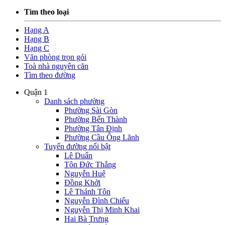
Tìm theo loại
Hạng A
Hạng B
Hạng C
Văn phòng trọn gói
Toà nhà nguyên căn
Tìm theo đường
Quận 1
Danh sách phường
Phường Sài Gòn
Phường Bến Thành
Phường Tân Định
Phường Cầu Ông Lãnh
Tuyến đường nổi bật
Lê Duẩn
Tôn Đức Thắng
Nguyễn Huệ
Đồng Khởi
Lê Thánh Tôn
Nguyễn Đình Chiểu
Nguyễn Thị Minh Khai
Hai Bà Trưng