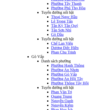
Phường Tây Thạnh
Phường Phú Thọ Hòa
Tuyến đường nổi bật
Thoại Ngọc Hầu
Lê Trọng Tấn
Tân Kỳ Tân Quý
Tân Sơn Nhì
Gò Dầu
Tuyến đường nổi bật
Chế Lan Viên
Dương Đức Hiền
Phan Chu Trinh
Gò Vấp
Danh sách phường
Phường Hạnh Thông
Phường An Nhơn
Phường Gò Vấp
Phường An Hội Tây
Phường Thông Tây Hội
Tuyến đường nổi bật
Phan Văn Trị
Quang Trung
Nguyễn Oanh
Nguyễn Kiệm
Phan Huy Ích