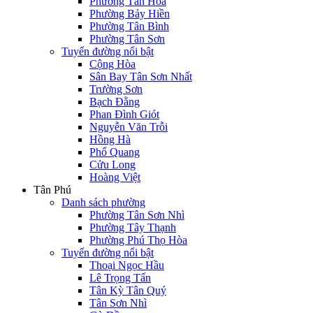
Phường Tân Hòa
Phường Bảy Hiền
Phường Tân Bình
Phường Tân Sơn
Tuyến đường nổi bật
Cộng Hòa
Sân Bay Tân Sơn Nhất
Trường Sơn
Bạch Đằng
Phan Đình Giót
Nguyễn Văn Trỗi
Hồng Hà
Phổ Quang
Cửu Long
Hoàng Việt
Tân Phú
Danh sách phường
Phường Tân Sơn Nhì
Phường Tây Thạnh
Phường Phú Thọ Hòa
Tuyến đường nổi bật
Thoại Ngọc Hầu
Lê Trọng Tấn
Tân Kỳ Tân Quý
Tân Sơn Nhì