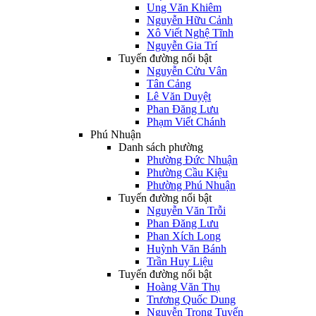
Ung Văn Khiêm
Nguyễn Hữu Cảnh
Xô Viết Nghệ Tĩnh
Nguyễn Gia Trí
Tuyến đường nổi bật
Nguyễn Cửu Vân
Tân Cảng
Lê Văn Duyệt
Phan Đăng Lưu
Phạm Viết Chánh
Phú Nhuận
Danh sách phường
Phường Đức Nhuận
Phường Cầu Kiệu
Phường Phú Nhuận
Tuyến đường nổi bật
Nguyễn Văn Trỗi
Phan Đăng Lưu
Phan Xích Long
Huỳnh Văn Bánh
Trần Huy Liệu
Tuyến đường nổi bật
Hoàng Văn Thụ
Trương Quốc Dung
Nguyễn Trọng Tuyển