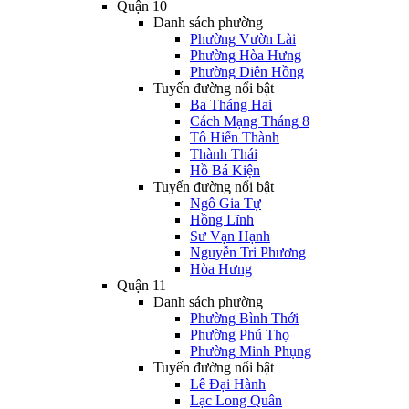
Quận 10
Danh sách phường
Phường Vườn Lài
Phường Hòa Hưng
Phường Diên Hồng
Tuyến đường nổi bật
Ba Tháng Hai
Cách Mạng Tháng 8
Tô Hiến Thành
Thành Thái
Hồ Bá Kiện
Tuyến đường nổi bật
Ngô Gia Tự
Hồng Lĩnh
Sư Vạn Hạnh
Nguyễn Tri Phương
Hòa Hưng
Quận 11
Danh sách phường
Phường Bình Thới
Phường Phú Thọ
Phường Minh Phụng
Tuyến đường nổi bật
Lê Đại Hành
Lạc Long Quân