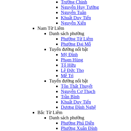
Trường Chinh
Nguyễn Huy Tưởng
Nguyễn Tuân
Khuất Duy Tiến
Nguyễn Xiển
Nam Từ Liêm
Danh sách phường
Phường Từ Liêm
Phường Đại Mỗ
Tuyến đường nổi bật
Mỹ Đình
Phạm Hùng
Tố Hữu
Lê Đức Thọ
Mễ Trì
Tuyến đường nổi bật
Tôn Thất Thuyết
Nguyễn Cơ Thạch
Trần Bình
Khuất Duy Tiến
Dương Đình Nghệ
Bắc Từ Liêm
Danh sách phường
Phường Phú Diễn
Phường Xuân Đỉnh