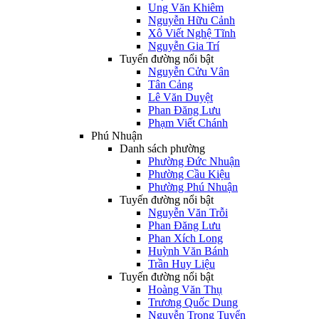
Ung Văn Khiêm
Nguyễn Hữu Cảnh
Xô Viết Nghệ Tĩnh
Nguyễn Gia Trí
Tuyến đường nổi bật
Nguyễn Cửu Vân
Tân Cảng
Lê Văn Duyệt
Phan Đăng Lưu
Phạm Viết Chánh
Phú Nhuận
Danh sách phường
Phường Đức Nhuận
Phường Cầu Kiệu
Phường Phú Nhuận
Tuyến đường nổi bật
Nguyễn Văn Trỗi
Phan Đăng Lưu
Phan Xích Long
Huỳnh Văn Bánh
Trần Huy Liệu
Tuyến đường nổi bật
Hoàng Văn Thụ
Trương Quốc Dung
Nguyễn Trọng Tuyển