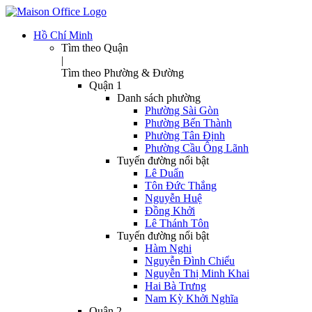
Hồ Chí Minh
Tìm theo Quận
|
Tìm theo Phường & Đường
Quận 1
Danh sách phường
Phường Sài Gòn
Phường Bến Thành
Phường Tân Định
Phường Cầu Ông Lãnh
Tuyến đường nổi bật
Lê Duẩn
Tôn Đức Thắng
Nguyễn Huệ
Đồng Khởi
Lê Thánh Tôn
Tuyến đường nổi bật
Hàm Nghi
Nguyễn Đình Chiểu
Nguyễn Thị Minh Khai
Hai Bà Trưng
Nam Kỳ Khởi Nghĩa
Quận 2