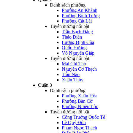
Danh sách phường
Phường An Khánh
Phường Bình Trưng
Phường Cát Lái
Tuyến đường nổi bật
Trần Bạch Đằng
Thảo Điền
Lương Định Của
Quốc Hương
Võ Nguyên Giáp
Tuyến đường nổi bật
Mai Chí Thọ
Nguyễn Cơ Thạch
Trần Não
Xuân Thủy
Quận 3
Danh sách phường
Phường Xuân Hòa
Phường Bàn Cờ
Phường Nhiêu Lộc
Tuyến đường nổi bật
Công Trường Quốc Tế
Lê Quý Đôn
Phạm Ngọc Thạch