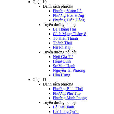
Quận 10
Danh sách phường
Phường Vườn Lài
Phường Hòa Hưng
Phường Diên Hồng
Tuyến đường nổi bật
Ba Tháng Hai
Cách Mạng Tháng 8
Tô Hiến Thành
Thành Thái
Hồ Bá Kiện
Tuyến đường nổi bật
Ngô Gia Tự
Hồng Lĩnh
Sư Vạn Hạnh
Nguyễn Tri Phương
Hòa Hưng
Quận 11
Danh sách phường
Phường Bình Thới
Phường Phú Thọ
Phường Minh Phụng
Tuyến đường nổi bật
Lê Đại Hành
Lạc Long Quân