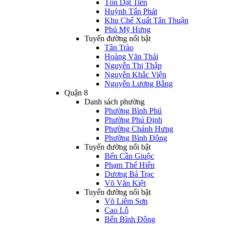
Tôn Dật Tiên
Huỳnh Tấn Phát
Khu Chế Xuất Tân Thuận
Phú Mỹ Hưng
Tuyến đường nổi bật
Tân Trào
Hoàng Văn Thái
Nguyễn Thị Thập
Nguyễn Khắc Viện
Nguyễn Lương Bằng
Quận 8
Danh sách phường
Phường Bình Phú
Phường Phú Định
Phường Chánh Hưng
Phường Bình Đông
Tuyến đường nổi bật
Bến Cần Giuộc
Phạm Thế Hiển
Dương Bá Trạc
Võ Văn Kiệt
Tuyến đường nổi bật
Võ Liêm Sơn
Cao Lỗ
Bến Bình Đông