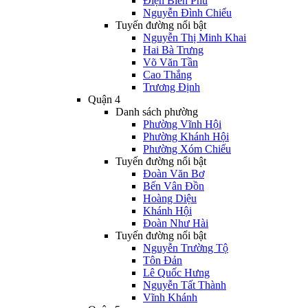
Điện Biên Phủ
Nguyễn Đình Chiểu
Tuyến đường nổi bật
Nguyễn Thị Minh Khai
Hai Bà Trưng
Võ Văn Tần
Cao Thắng
Trương Định
Quận 4
Danh sách phường
Phường Vĩnh Hội
Phường Khánh Hội
Phường Xóm Chiếu
Tuyến đường nổi bật
Đoàn Văn Bơ
Bến Vân Đồn
Hoàng Diệu
Khánh Hội
Đoàn Như Hài
Tuyến đường nổi bật
Nguyễn Trường Tộ
Tôn Đản
Lê Quốc Hưng
Nguyễn Tất Thành
Vĩnh Khánh