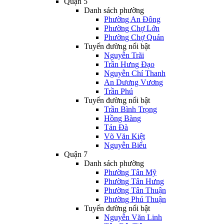
Quận 5
Danh sách phường
Phường An Đông
Phường Chợ Lớn
Phường Chợ Quán
Tuyến đường nổi bật
Nguyễn Trãi
Trần Hưng Đạo
Nguyễn Chí Thanh
An Dương Vương
Trần Phú
Tuyến đường nổi bật
Trần Bình Trọng
Hồng Bàng
Tản Đà
Võ Văn Kiệt
Nguyễn Biểu
Quận 7
Danh sách phường
Phường Tân Mỹ
Phường Tân Hưng
Phường Tân Thuận
Phường Phú Thuận
Tuyến đường nổi bật
Nguyễn Văn Linh