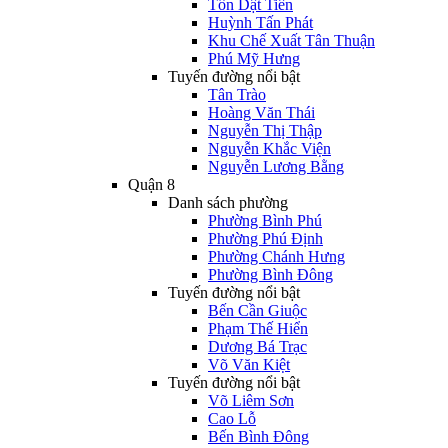
Tôn Dật Tiên
Huỳnh Tấn Phát
Khu Chế Xuất Tân Thuận
Phú Mỹ Hưng
Tuyến đường nổi bật
Tân Trào
Hoàng Văn Thái
Nguyễn Thị Thập
Nguyễn Khắc Viện
Nguyễn Lương Bằng
Quận 8
Danh sách phường
Phường Bình Phú
Phường Phú Định
Phường Chánh Hưng
Phường Bình Đông
Tuyến đường nổi bật
Bến Cần Giuộc
Phạm Thế Hiển
Dương Bá Trạc
Võ Văn Kiệt
Tuyến đường nổi bật
Võ Liêm Sơn
Cao Lỗ
Bến Bình Đông