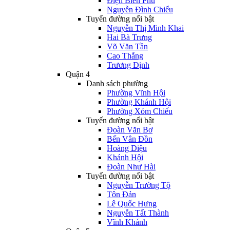
Điện Biên Phủ
Nguyễn Đình Chiểu
Tuyến đường nổi bật
Nguyễn Thị Minh Khai
Hai Bà Trưng
Võ Văn Tần
Cao Thắng
Trương Định
Quận 4
Danh sách phường
Phường Vĩnh Hội
Phường Khánh Hội
Phường Xóm Chiếu
Tuyến đường nổi bật
Đoàn Văn Bơ
Bến Vân Đồn
Hoàng Diệu
Khánh Hội
Đoàn Như Hài
Tuyến đường nổi bật
Nguyễn Trường Tộ
Tôn Đản
Lê Quốc Hưng
Nguyễn Tất Thành
Vĩnh Khánh