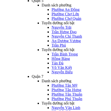
Quận 5
Danh sách phường
Phường An Đông
Phường Chợ Lớn
Phường Chợ Quán
Tuyến đường nổi bật
Nguyễn Trãi
Trần Hưng Đạo
Nguyễn Chí Thanh
An Dương Vương
Trần Phú
Tuyến đường nổi bật
Trần Bình Trọng
Hồng Bàng
Tản Đà
Võ Văn Kiệt
Nguyễn Biểu
Quận 7
Danh sách phường
Phường Tân Mỹ
Phường Tân Hưng
Phường Tân Thuận
Phường Phú Thuận
Tuyến đường nổi bật
Nguyễn Văn Linh