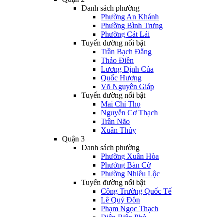
Danh sách phường
Phường An Khánh
Phường Bình Trưng
Phường Cát Lái
Tuyến đường nổi bật
Trần Bạch Đằng
Thảo Điền
Lương Định Của
Quốc Hương
Võ Nguyên Giáp
Tuyến đường nổi bật
Mai Chí Thọ
Nguyễn Cơ Thạch
Trần Não
Xuân Thủy
Quận 3
Danh sách phường
Phường Xuân Hòa
Phường Bàn Cờ
Phường Nhiêu Lộc
Tuyến đường nổi bật
Công Trường Quốc Tế
Lê Quý Đôn
Phạm Ngọc Thạch