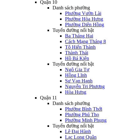
Quận 10
Danh sách phường
Phường Vườn Lài
Phường Hòa Hưng
Phường Diên Hồng
Tuyến đường nổi bật
Ba Tháng Hai
Cách Mạng Tháng 8
Tô Hiến Thành
Thành Thái
Hồ Bá Kiện
Tuyến đường nổi bật
Ngô Gia Tự
Hồng Lĩnh
Sư Vạn Hạnh
Nguyễn Tri Phương
Hòa Hưng
Quận 11
Danh sách phường
Phường Bình Thới
Phường Phú Thọ
Phường Minh Phụng
Tuyến đường nổi bật
Lê Đại Hành
Lạc Long Quân