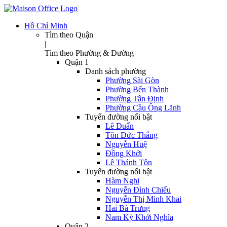
Hồ Chí Minh
Tìm theo Quận
|
Tìm theo Phường & Đường
Quận 1
Danh sách phường
Phường Sài Gòn
Phường Bến Thành
Phường Tân Định
Phường Cầu Ông Lãnh
Tuyến đường nổi bật
Lê Duẩn
Tôn Đức Thắng
Nguyễn Huệ
Đồng Khởi
Lê Thánh Tôn
Tuyến đường nổi bật
Hàm Nghi
Nguyễn Đình Chiểu
Nguyễn Thị Minh Khai
Hai Bà Trưng
Nam Kỳ Khởi Nghĩa
Quận 2