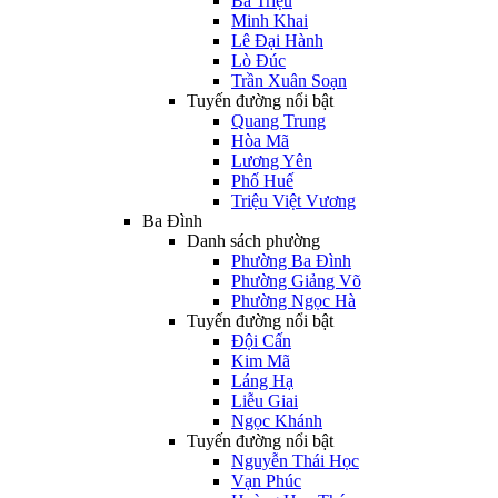
Bà Triệu
Minh Khai
Lê Đại Hành
Lò Đúc
Trần Xuân Soạn
Tuyến đường nổi bật
Quang Trung
Hòa Mã
Lương Yên
Phố Huế
Triệu Việt Vương
Ba Đình
Danh sách phường
Phường Ba Đình
Phường Giảng Võ
Phường Ngọc Hà
Tuyến đường nổi bật
Đội Cấn
Kim Mã
Láng Hạ
Liễu Giai
Ngọc Khánh
Tuyến đường nổi bật
Nguyễn Thái Học
Vạn Phúc