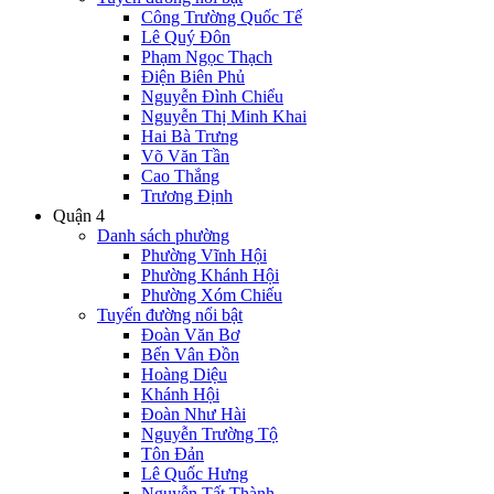
Công Trường Quốc Tế
Lê Quý Đôn
Phạm Ngọc Thạch
Điện Biên Phủ
Nguyễn Đình Chiểu
Nguyễn Thị Minh Khai
Hai Bà Trưng
Võ Văn Tần
Cao Thắng
Trương Định
Quận 4
Danh sách phường
Phường Vĩnh Hội
Phường Khánh Hội
Phường Xóm Chiếu
Tuyến đường nổi bật
Đoàn Văn Bơ
Bến Vân Đồn
Hoàng Diệu
Khánh Hội
Đoàn Như Hài
Nguyễn Trường Tộ
Tôn Đản
Lê Quốc Hưng
Nguyễn Tất Thành