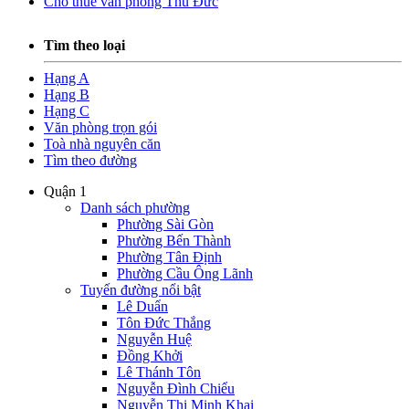
Cho thuê văn phòng Thủ Đức
Tìm theo loại
Hạng A
Hạng B
Hạng C
Văn phòng trọn gói
Toà nhà nguyên căn
Tìm theo đường
Quận 1
Danh sách phường
Phường Sài Gòn
Phường Bến Thành
Phường Tân Định
Phường Cầu Ông Lãnh
Tuyến đường nổi bật
Lê Duẩn
Tôn Đức Thắng
Nguyễn Huệ
Đồng Khởi
Lê Thánh Tôn
Nguyễn Đình Chiểu
Nguyễn Thị Minh Khai