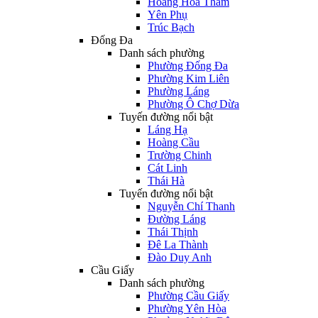
Hoàng Hoa Thám
Yên Phụ
Trúc Bạch
Đống Đa
Danh sách phường
Phường Đống Đa
Phường Kim Liên
Phường Láng
Phường Ô Chợ Dừa
Tuyến đường nổi bật
Láng Hạ
Hoàng Cầu
Trường Chinh
Cát Linh
Thái Hà
Tuyến đường nổi bật
Nguyễn Chí Thanh
Đường Láng
Thái Thịnh
Đê La Thành
Đào Duy Anh
Cầu Giấy
Danh sách phường
Phường Cầu Giấy
Phường Yên Hòa