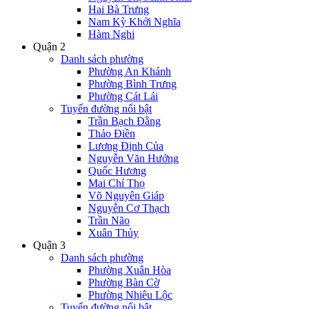
Hai Bà Trưng
Nam Kỳ Khởi Nghĩa
Hàm Nghi
Quận 2
Danh sách phường
Phường An Khánh
Phường Bình Trưng
Phường Cát Lái
Tuyến đường nổi bật
Trần Bạch Đằng
Thảo Điền
Lương Định Của
Nguyễn Văn Hưởng
Quốc Hương
Mai Chí Thọ
Võ Nguyên Giáp
Nguyễn Cơ Thạch
Trần Não
Xuân Thủy
Quận 3
Danh sách phường
Phường Xuân Hòa
Phường Bàn Cờ
Phường Nhiêu Lộc
Tuyến đường nổi bật