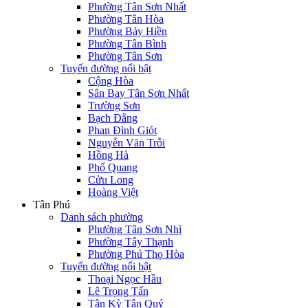
Phường Tân Sơn Nhất
Phường Tân Hòa
Phường Bảy Hiền
Phường Tân Bình
Phường Tân Sơn
Tuyến đường nổi bật
Cộng Hòa
Sân Bay Tân Sơn Nhất
Trường Sơn
Bạch Đằng
Phan Đình Giót
Nguyễn Văn Trỗi
Hồng Hà
Phổ Quang
Cửu Long
Hoàng Việt
Tân Phú
Danh sách phường
Phường Tân Sơn Nhì
Phường Tây Thạnh
Phường Phú Thọ Hòa
Tuyến đường nổi bật
Thoại Ngọc Hầu
Lê Trọng Tấn
Tân Kỳ Tân Quý