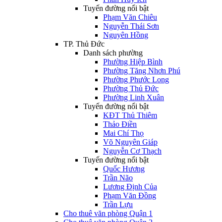
Tuyến đường nổi bật
Phạm Văn Chiêu
Nguyễn Thái Sơn
Nguyên Hồng
TP. Thủ Đức
Danh sách phường
Phường Hiệp Bình
Phường Tăng Nhơn Phú
Phường Phước Long
Phường Thủ Đức
Phường Linh Xuân
Tuyến đường nổi bật
KĐT Thủ Thiêm
Thảo Điền
Mai Chí Thọ
Võ Nguyên Giáp
Nguyễn Cơ Thạch
Tuyến đường nổi bật
Quốc Hương
Trần Não
Lương Định Của
Phạm Văn Đồng
Trần Lựu
Cho thuê văn phòng Quận 1