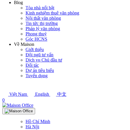
Blog
Tòa nhà nổi bật
Kinh nghiệm thuê văn phòng
Nội thất văn phòng
Tin tức thị trường
Pháp lý văn phòng
Phong thuỷ
Góc HCNS
Về Maison
Giới thiệu
Đội ngũ tư vấn
Dịch vụ Chủ đầu tư
Đối tác
Dự án tiêu biểu
Tuyển dụng
Việt Nam
English
中文
0
Hồ Chí Minh
Hà Nội