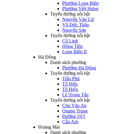
Phường Long Biên
Phường Việt Hưng
Tuyến đường nổi bật
Nguyễn Văn Cừ
Vũ Đức Thận
Nguyễn Sơn
Tuyến đường nổi bật
Cổ Linh
Hồng Tiến
Long Biên II
Hà Đông
Danh sách phường
Phường Hà Đông
Tuyến đường nổi bật
Trần Phú
Tố Hữu
Tô Hiệu
Lê Trọng Tấn
Tuyến đường nổi bật
Chu Văn An
Quang Trung
Đường 19/5
Cầu Am
Hoàng Mai
Danh sách phường