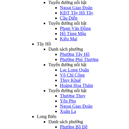
Tuyến đường nổi bật
Ngoại Giao Đoàn
KĐT Tây Hồ Tây
Cầu Diễn
Tuyến đường nổi bật
Phạm Văn Đồng
Hồ Tùng Mậu
Kiều Mai
Tây Hồ
Danh sách phường
Phường Tây Hồ
Phường Phú Thượng
Tuyến đường nổi bật
Lạc Long Quân
Võ Chí Công
Thụy Khuê
Hoàng Hoa Thám
Tuyến đường nổi bật
Thượng Thụy
Yên Phụ
Ngoại Giao Đoàn
Xuân La
Long Biên
Danh sách phường
Phường Bồ Đề