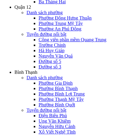
Ba Tháng Hai
Quận 12
Danh sách phường
Phường Đông Hưng Thuận
Phường Trung Mỹ Tây
Phường An Phú Đông
Tuyến đường nổi bật
Công viên phần mềm Quang Trung
Trường Chinh
Hà Huy Giáp
Nguyễn Văn Quá
Đường số 5
Đường số 3
Bình Thạnh
Danh sách phường
Phường Gia Định
Phường Bình Thạnh
Phường Bình Lợi Trung
Phường Thạnh Mỹ Tây
Phường Bình Quới
Tuyến đường nổi bật
Điện Biên Phủ
Ung Văn Khiêm
Nguyễn Hữu Cảnh
Xô Viết Nghệ Tĩnh