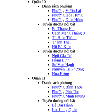
Quận 10
Danh sách phường
Phường Vườn Lài
Phường Hòa Hưng
Phường Diên Hồng
Tuyến đường nổi bật
Ba Tháng Hai
Cách Mạng Tháng 8
Tô Hiến Thành
Thành Thái
Hồ Bá Kiện
Tuyến đường nổi bật
Ngô Gia Tự
Hồng Lĩnh
Sư Vạn Hạnh
Nguyễn Tri Phương
Hòa Hưng
Quận 11
Danh sách phường
Phường Bình Thới
Phường Phú Thọ
Phường Minh Phụng
Tuyến đường nổi bật
Lê Đại Hành
Lạc Long Quân