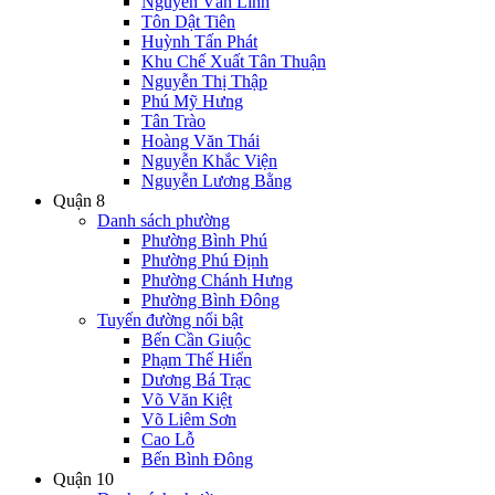
Nguyễn Văn Linh
Tôn Dật Tiên
Huỳnh Tấn Phát
Khu Chế Xuất Tân Thuận
Nguyễn Thị Thập
Phú Mỹ Hưng
Tân Trào
Hoàng Văn Thái
Nguyễn Khắc Viện
Nguyễn Lương Bằng
Quận 8
Danh sách phường
Phường Bình Phú
Phường Phú Định
Phường Chánh Hưng
Phường Bình Đông
Tuyến đường nổi bật
Bến Cần Giuộc
Phạm Thế Hiển
Dương Bá Trạc
Võ Văn Kiệt
Võ Liêm Sơn
Cao Lỗ
Bến Bình Đông
Quận 10