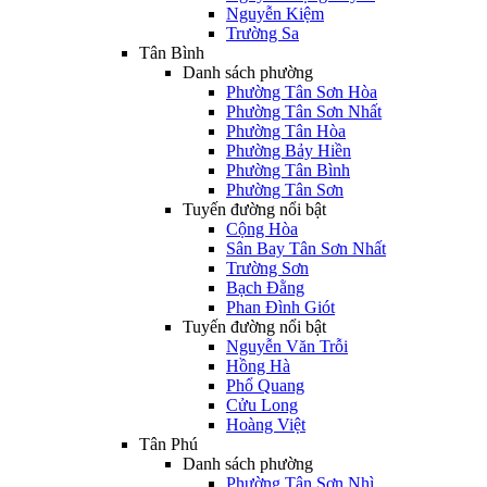
Nguyễn Kiệm
Trường Sa
Tân Bình
Danh sách phường
Phường Tân Sơn Hòa
Phường Tân Sơn Nhất
Phường Tân Hòa
Phường Bảy Hiền
Phường Tân Bình
Phường Tân Sơn
Tuyến đường nổi bật
Cộng Hòa
Sân Bay Tân Sơn Nhất
Trường Sơn
Bạch Đằng
Phan Đình Giót
Tuyến đường nổi bật
Nguyễn Văn Trỗi
Hồng Hà
Phổ Quang
Cửu Long
Hoàng Việt
Tân Phú
Danh sách phường
Phường Tân Sơn Nhì