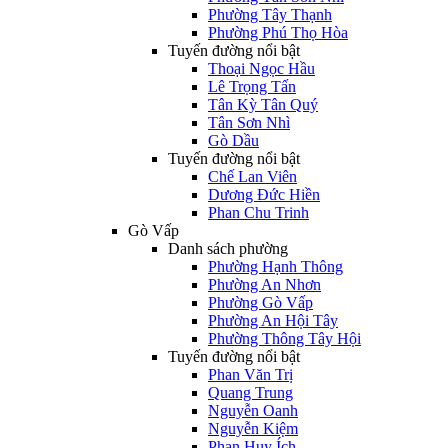
Phường Tây Thạnh
Phường Phú Thọ Hòa
Tuyến đường nổi bật
Thoại Ngọc Hầu
Lê Trọng Tấn
Tân Kỳ Tân Quý
Tân Sơn Nhì
Gò Dầu
Tuyến đường nổi bật
Chế Lan Viên
Dương Đức Hiền
Phan Chu Trinh
Gò Vấp
Danh sách phường
Phường Hạnh Thông
Phường An Nhơn
Phường Gò Vấp
Phường An Hội Tây
Phường Thông Tây Hội
Tuyến đường nổi bật
Phan Văn Trị
Quang Trung
Nguyễn Oanh
Nguyễn Kiệm
Phan Huy Ích