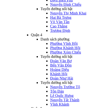
Điện Biên Phủ
Nguyễn Đình Chiểu
Tuyến đường nổi bật
Nguyễn Thị Minh Khai
Hai Bà Trưng
Võ Văn Tần
Cao Thắng
Trương Định
Quận 4
Danh sách phường
Phường Vĩnh Hội
Phường Khánh Hội
Phường Xóm Chiếu
Tuyến đường nổi bật
Đoàn Văn Bơ
Bến Vân Đồn
Hoàng Diệu
Khánh Hội
Đoàn Như Hài
Tuyến đường nổi bật
Nguyễn Trường Tộ
Tôn Đản
Lê Quốc Hưng
Nguyễn Tất Thành
Vĩnh Khánh