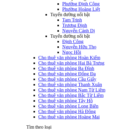
Phường Định Công
Phường Hoàng Liệt
Tuyến đường nổi bật
Tam Trinh
Trương Định
Nguyễn Cảnh Dị
Tuyến đường nổi bật
Định Công
Nguyễn Hữu Thọ
Ngọc Hồi
Cho thuê văn phòng Hoàn Kiếm
Cho thuê văn phòng Hai Bà Trưng
Cho thuê văn phòng Ba Đình
Cho thuê văn phòng Đống Đa
Cho thuê văn phòng Cầu Giấy
Cho thuê văn phòng Thanh Xuân
Cho thuê văn phòng Nam Từ Liêm
Cho thuê văn phòng Bắc Từ Liêm
Cho thuê văn phòng Tây Hồ
Cho thuê văn phòng Long Biên
Cho thuê văn phòng Hà Đông
Cho thuê văn phòng Hoàng Mai
Tìm theo loại