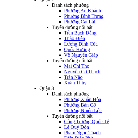
Danh sách phường
Phường An Khánh
Phường Bình Trưng
Phường Cát Lái
Tuyến đường nổi bật
Trần Bạch Đằng
Thảo Điền
Lương Định Của
Quốc Hương
Võ Nguyên Giáp
Tuyến đường nổi bật
Mai Chí Thọ
Nguyễn Cơ Thạch
Trần Não
Xuân Thủy
Quận 3
Danh sách phường
Phường Xuân Hòa
Phường Bàn Cờ
Phường Nhiêu Lộc
Tuyến đường nổi bật
Công Trường Quốc Tế
Lê Quý Đôn
Phạm Ngọc Thạch