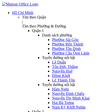
Hồ Chí Minh
Tìm theo Quận
|
Tìm theo Phường & Đường
Quận 1
Danh sách phường
Phường Sài Gòn
Phường Bến Thành
Phường Tân Định
Phường Cầu Ông Lãnh
Tuyến đường nổi bật
Lê Duẩn
Tôn Đức Thắng
Nguyễn Huệ
Đồng Khởi
Lê Thánh Tôn
Tuyến đường nổi bật
Hàm Nghi
Nguyễn Đình Chiểu
Nguyễn Thị Minh Khai
Hai Bà Trưng
Nam Kỳ Khởi Nghĩa
Quận 2