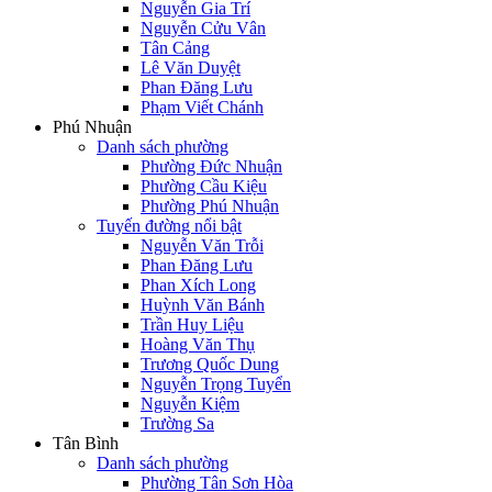
Nguyễn Gia Trí
Nguyễn Cửu Vân
Tân Cảng
Lê Văn Duyệt
Phan Đăng Lưu
Phạm Viết Chánh
Phú Nhuận
Danh sách phường
Phường Đức Nhuận
Phường Cầu Kiệu
Phường Phú Nhuận
Tuyến đường nổi bật
Nguyễn Văn Trỗi
Phan Đăng Lưu
Phan Xích Long
Huỳnh Văn Bánh
Trần Huy Liệu
Hoàng Văn Thụ
Trương Quốc Dung
Nguyễn Trọng Tuyển
Nguyễn Kiệm
Trường Sa
Tân Bình
Danh sách phường
Phường Tân Sơn Hòa