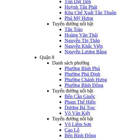
Tôn Dật Tiên
Huỳnh Tấn Phát
Khu Chế Xuất Tân Thuận
Phú Mỹ Hưng
Tuyến đường nổi bật
Tân Trào
Hoàng Văn Thái
Nguyễn Thị Thập
Nguyễn Khắc Viện
Nguyễn Lương Bằng
Quận 8
Danh sách phường
Phường Bình Phú
Phường Phú Định
Phường Chánh Hưng
Phường Bình Đông
Tuyến đường nổi bật
Bến Cần Giuộc
Phạm Thế Hiển
Dương Bá Trạc
Võ Văn Kiệt
Tuyến đường nổi bật
Võ Liêm Sơn
Cao Lỗ
Bến Bình Đông