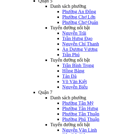
Quận 5
Danh sách phường
Phường An Đông
Phường Chợ Lớn
Phường Chợ Quán
Tuyến đường nổi bật
Nguyễn Trãi
Trần Hưng Đạo
Nguyễn Chí Thanh
An Dương Vương
Trần Phú
Tuyến đường nổi bật
Trần Bình Trọng
Hồng Bàng
Tản Đà
Võ Văn Kiệt
Nguyễn Biểu
Quận 7
Danh sách phường
Phường Tân Mỹ
Phường Tân Hưng
Phường Tân Thuận
Phường Phú Thuận
Tuyến đường nổi bật
Nguyễn Văn Linh