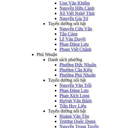
Ung Văn Khiêm
Nguyễn Hữu Cảnh
Xô Viết Nghệ Tĩnh
Nguyễn Gia Trí
Tuyến đường nổi bật
Nguyễn Cửu Vân
Tân Cảng
Lê Văn Duyệt
Phan Đăng Lưu
Phạm Viết Chánh
Phú Nhuận
Danh sách phường
Phường Đức Nhuận
Phường Cầu Kiệu
Phường Phú Nhuận
Tuyến đường nổi bật
Nguyễn Văn Trỗi
Phan Đăng Lưu
Phan Xích Long
Huỳnh Văn Bánh
Trần Huy Liệu
Tuyến đường nổi bật
Hoàng Văn Thụ
Trương Quốc Dung
Nguyễn Trọng Tuyển