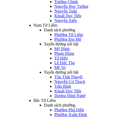
Trường Chinh
Nguyễn Huy Tưởng
Nguyễn Tuân
Khuất Duy Tiến
Nguyễn Xiển
Nam Từ Liêm
Danh sách phường
Phường Từ Liêm
Phường Đại Mỗ
Tuyến đường nổi bật
Mỹ Đình
Phạm Hùng
Tố Hữu
Lê Đức Thọ
Mễ Trì
Tuyến đường nổi bật
Tôn Thất Thuyết
Nguyễn Cơ Thạch
Trần Bình
Khuất Duy Tiến
Dương Đình Nghệ
Bắc Từ Liêm
Danh sách phường
Phường Phú Diễn
Phường Xuân Đỉnh