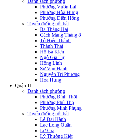
Danh sách phường
Phường Vườn Lài
Phường Hòa Hưng
Phường Diên Hồng
Tuyến đường nổi bật
Ba Tháng Hai
Cách Mạng Tháng 8
Tô Hiến Thành
Thành Thái
Hồ Bá Kiện
Ngô Gia Tự
Hồng Lĩnh
Sư Vạn Hạnh
Nguyễn Tri Phương
Hòa Hưng
Quận 11
Danh sách phường
Phường Bình Thới
Phường Phú Thọ
Phường Minh Phụng
Tuyến đường nổi bật
Lê Đại Hành
Lạc Long Quân
Lữ Gia
Lý Thường Kiệt