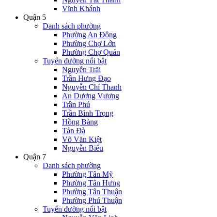
Vĩnh Khánh
Quận 5
Danh sách phường
Phường An Đông
Phường Chợ Lớn
Phường Chợ Quán
Tuyến đường nổi bật
Nguyễn Trãi
Trần Hưng Đạo
Nguyễn Chí Thanh
An Dương Vương
Trần Phú
Trần Bình Trọng
Hồng Bàng
Tản Đà
Võ Văn Kiệt
Nguyễn Biểu
Quận 7
Danh sách phường
Phường Tân Mỹ
Phường Tân Hưng
Phường Tân Thuận
Phường Phú Thuận
Tuyến đường nổi bật