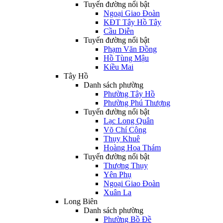
Tuyến đường nổi bật
Ngoại Giao Đoàn
KĐT Tây Hồ Tây
Cầu Diễn
Tuyến đường nổi bật
Phạm Văn Đồng
Hồ Tùng Mậu
Kiều Mai
Tây Hồ
Danh sách phường
Phường Tây Hồ
Phường Phú Thượng
Tuyến đường nổi bật
Lạc Long Quân
Võ Chí Công
Thụy Khuê
Hoàng Hoa Thám
Tuyến đường nổi bật
Thượng Thụy
Yên Phụ
Ngoại Giao Đoàn
Xuân La
Long Biên
Danh sách phường
Phường Bồ Đề