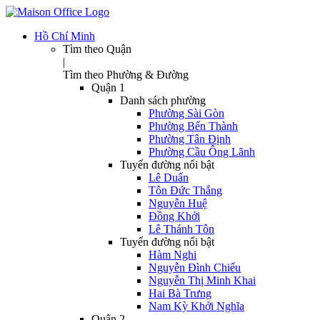
Hồ Chí Minh
Tìm theo Quận
|
Tìm theo Phường & Đường
Quận 1
Danh sách phường
Phường Sài Gòn
Phường Bến Thành
Phường Tân Định
Phường Cầu Ông Lãnh
Tuyến đường nổi bật
Lê Duẩn
Tôn Đức Thắng
Nguyễn Huệ
Đồng Khởi
Lê Thánh Tôn
Tuyến đường nổi bật
Hàm Nghi
Nguyễn Đình Chiểu
Nguyễn Thị Minh Khai
Hai Bà Trưng
Nam Kỳ Khởi Nghĩa
Quận 2