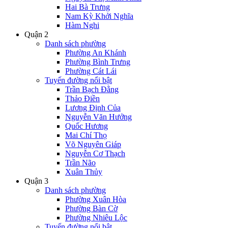
Hai Bà Trưng
Nam Kỳ Khởi Nghĩa
Hàm Nghi
Quận 2
Danh sách phường
Phường An Khánh
Phường Bình Trưng
Phường Cát Lái
Tuyến đường nổi bật
Trần Bạch Đằng
Thảo Điền
Lương Định Của
Nguyễn Văn Hưởng
Quốc Hương
Mai Chí Thọ
Võ Nguyên Giáp
Nguyễn Cơ Thạch
Trần Não
Xuân Thủy
Quận 3
Danh sách phường
Phường Xuân Hòa
Phường Bàn Cờ
Phường Nhiêu Lộc
Tuyến đường nổi bật