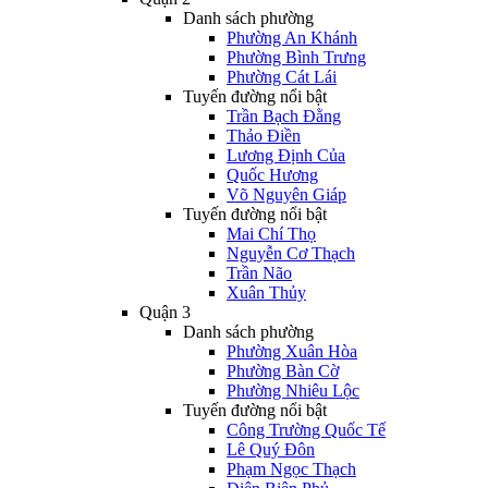
Danh sách phường
Phường An Khánh
Phường Bình Trưng
Phường Cát Lái
Tuyến đường nổi bật
Trần Bạch Đằng
Thảo Điền
Lương Định Của
Quốc Hương
Võ Nguyên Giáp
Tuyến đường nổi bật
Mai Chí Thọ
Nguyễn Cơ Thạch
Trần Não
Xuân Thủy
Quận 3
Danh sách phường
Phường Xuân Hòa
Phường Bàn Cờ
Phường Nhiêu Lộc
Tuyến đường nổi bật
Công Trường Quốc Tế
Lê Quý Đôn
Phạm Ngọc Thạch