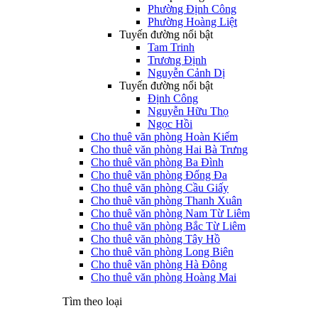
Phường Định Công
Phường Hoàng Liệt
Tuyến đường nổi bật
Tam Trinh
Trương Định
Nguyễn Cảnh Dị
Tuyến đường nổi bật
Định Công
Nguyễn Hữu Thọ
Ngọc Hồi
Cho thuê văn phòng Hoàn Kiếm
Cho thuê văn phòng Hai Bà Trưng
Cho thuê văn phòng Ba Đình
Cho thuê văn phòng Đống Đa
Cho thuê văn phòng Cầu Giấy
Cho thuê văn phòng Thanh Xuân
Cho thuê văn phòng Nam Từ Liêm
Cho thuê văn phòng Bắc Từ Liêm
Cho thuê văn phòng Tây Hồ
Cho thuê văn phòng Long Biên
Cho thuê văn phòng Hà Đông
Cho thuê văn phòng Hoàng Mai
Tìm theo loại