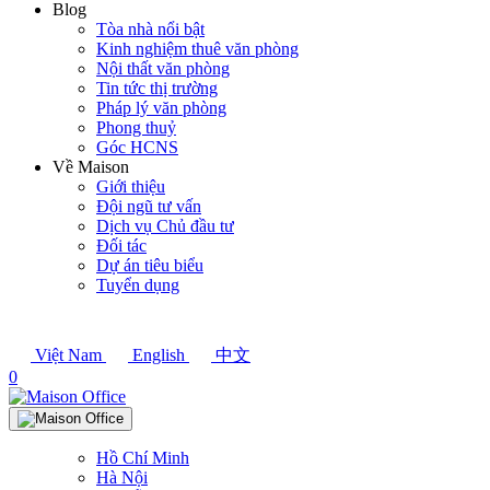
Blog
Tòa nhà nổi bật
Kinh nghiệm thuê văn phòng
Nội thất văn phòng
Tin tức thị trường
Pháp lý văn phòng
Phong thuỷ
Góc HCNS
Về Maison
Giới thiệu
Đội ngũ tư vấn
Dịch vụ Chủ đầu tư
Đối tác
Dự án tiêu biểu
Tuyển dụng
Việt Nam
English
中文
0
Hồ Chí Minh
Hà Nội