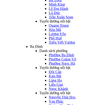
Bà Triệu
Minh Khai
Lê Đại Hành
Lò Đúc
Trần Xuân Soạn
Tuyến đường nổi bật
Quang Trung
Hòa Mã
Lương Yên
Phố Huế
Triệu Việt Vương
Ba Đình
Danh sách phường
Phường Ba Đình
Phường Giảng Võ
Phường Ngọc Hà
Tuyến đường nổi bật
Đội Cấn
Kim Mã
Láng Hạ
Liễu Giai
Ngọc Khánh
Tuyến đường nổi bật
Nguyễn Thái Học
Vạn Phúc