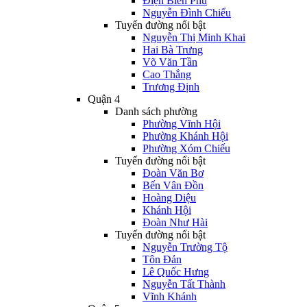
Điện Biên Phủ
Nguyễn Đình Chiểu
Tuyến đường nổi bật
Nguyễn Thị Minh Khai
Hai Bà Trưng
Võ Văn Tần
Cao Thắng
Trương Định
Quận 4
Danh sách phường
Phường Vĩnh Hội
Phường Khánh Hội
Phường Xóm Chiếu
Tuyến đường nổi bật
Đoàn Văn Bơ
Bến Vân Đồn
Hoàng Diệu
Khánh Hội
Đoàn Như Hài
Tuyến đường nổi bật
Nguyễn Trường Tộ
Tôn Đản
Lê Quốc Hưng
Nguyễn Tất Thành
Vĩnh Khánh