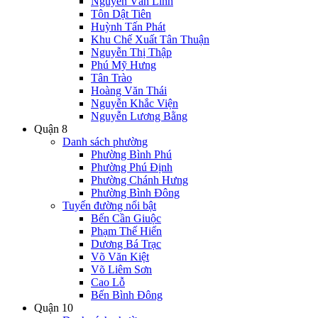
Nguyễn Văn Linh
Tôn Dật Tiên
Huỳnh Tấn Phát
Khu Chế Xuất Tân Thuận
Nguyễn Thị Thập
Phú Mỹ Hưng
Tân Trào
Hoàng Văn Thái
Nguyễn Khắc Viện
Nguyễn Lương Bằng
Quận 8
Danh sách phường
Phường Bình Phú
Phường Phú Định
Phường Chánh Hưng
Phường Bình Đông
Tuyến đường nổi bật
Bến Cần Giuộc
Phạm Thế Hiển
Dương Bá Trạc
Võ Văn Kiệt
Võ Liêm Sơn
Cao Lỗ
Bến Bình Đông
Quận 10