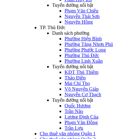
Tuyến đường nổi bật
Phạm Văn Chiêu
Nguyễn Thái Sơn
Nguyên Hồng
TP. Thủ Đức
Danh sách phường
Phường Hiệp Bình
Phường Tăng Nhơn Phú
Phường Phước Long
Phường Thủ Đức
Phường Linh Xuân
Tuyến đường nổi bật
KĐT Thủ Thiêm
Thảo Điền
Mai Chí Thọ
Võ Nguyên Giáp
Nguyễn Cơ Thạch
Tuyến đường nổi bật
Quốc Hương
Trần Não
Lương Định Của
Phạm Văn Đồng
Trần Lựu
Cho thuê văn phòng Quận 1