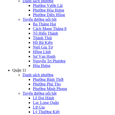
Danh sách phường
Phường Vườn Lài
Phường Hòa Hưng
Phường Diên Hồng
Tuyến đường nổi bật
Ba Tháng Hai
Cách Mạng Tháng 8
Tô Hiến Thành
Thành Thái
Hồ Bá Kiện
Ngô Gia Tự
Hồng Lĩnh
Sư Vạn Hạnh
Nguyễn Tri Phương
Hòa Hưng
Quận 11
Danh sách phường
Phường Bình Thới
Phường Phú Thọ
Phường Minh Phụng
Tuyến đường nổi bật
Lê Đại Hành
Lạc Long Quân
Lữ Gia
Lý Thường Kiệt