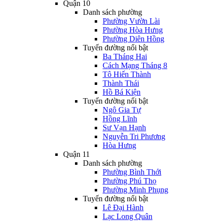
Quận 10
Danh sách phường
Phường Vườn Lài
Phường Hòa Hưng
Phường Diên Hồng
Tuyến đường nổi bật
Ba Tháng Hai
Cách Mạng Tháng 8
Tô Hiến Thành
Thành Thái
Hồ Bá Kiện
Tuyến đường nổi bật
Ngô Gia Tự
Hồng Lĩnh
Sư Vạn Hạnh
Nguyễn Tri Phương
Hòa Hưng
Quận 11
Danh sách phường
Phường Bình Thới
Phường Phú Thọ
Phường Minh Phụng
Tuyến đường nổi bật
Lê Đại Hành
Lạc Long Quân