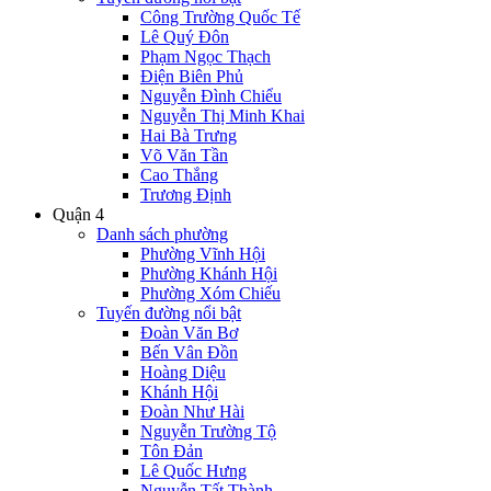
Công Trường Quốc Tế
Lê Quý Đôn
Phạm Ngọc Thạch
Điện Biên Phủ
Nguyễn Đình Chiểu
Nguyễn Thị Minh Khai
Hai Bà Trưng
Võ Văn Tần
Cao Thắng
Trương Định
Quận 4
Danh sách phường
Phường Vĩnh Hội
Phường Khánh Hội
Phường Xóm Chiếu
Tuyến đường nổi bật
Đoàn Văn Bơ
Bến Vân Đồn
Hoàng Diệu
Khánh Hội
Đoàn Như Hài
Nguyễn Trường Tộ
Tôn Đản
Lê Quốc Hưng
Nguyễn Tất Thành