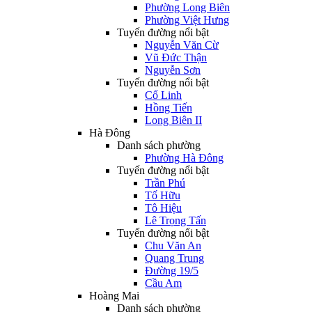
Phường Long Biên
Phường Việt Hưng
Tuyến đường nổi bật
Nguyễn Văn Cừ
Vũ Đức Thận
Nguyễn Sơn
Tuyến đường nổi bật
Cổ Linh
Hồng Tiến
Long Biên II
Hà Đông
Danh sách phường
Phường Hà Đông
Tuyến đường nổi bật
Trần Phú
Tố Hữu
Tô Hiệu
Lê Trọng Tấn
Tuyến đường nổi bật
Chu Văn An
Quang Trung
Đường 19/5
Cầu Am
Hoàng Mai
Danh sách phường