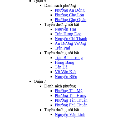
Quận 5
Danh sách phường
Phường An Đông
Phường Chợ Lớn
Phường Chợ Quán
Tuyến đường nổi bật
Nguyễn Trãi
Trần Hưng Đạo
Nguyễn Chí Thanh
An Dương Vương
Trần Phú
Tuyến đường nổi bật
Trần Bình Trọng
Hồng Bàng
Tản Đà
Võ Văn Kiệt
Nguyễn Biểu
Quận 7
Danh sách phường
Phường Tân Mỹ
Phường Tân Hưng
Phường Tân Thuận
Phường Phú Thuận
Tuyến đường nổi bật
Nguyễn Văn Linh