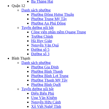
Ba Tháng Hai
Quận 12
Danh sách phường
Phường Đông Hưng Thuận
Phường Trung Mỹ Tây
Phường An Phú Đông
Tuyến đường nổi bật
Công viên phần mềm Quang Trung
Trường Chinh
Hà Huy Giáp
Nguyễn Văn Quá
Đường số 5
Đường số 3
Bình Thạnh
Danh sách phường
Phường Gia Định
Phường Bình Thạnh
Phường Bình Lợi Trung
Phường Thạnh Mỹ Tây
Phường Bình Quới
Tuyến đường nổi bật
Điện Biên Phủ
Ung Văn Khiêm
Nguyễn Hữu Cảnh
Xô Viết Nghệ Tĩnh