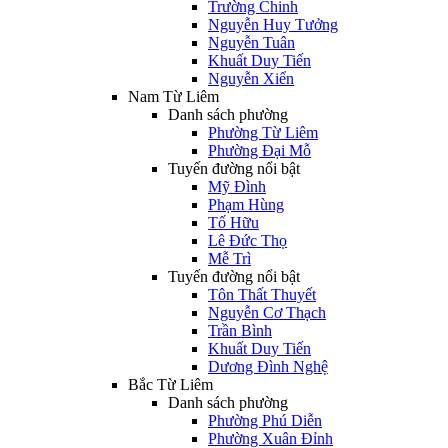
Trường Chinh
Nguyễn Huy Tưởng
Nguyễn Tuân
Khuất Duy Tiến
Nguyễn Xiển
Nam Từ Liêm
Danh sách phường
Phường Từ Liêm
Phường Đại Mỗ
Tuyến đường nổi bật
Mỹ Đình
Phạm Hùng
Tố Hữu
Lê Đức Thọ
Mễ Trì
Tuyến đường nổi bật
Tôn Thất Thuyết
Nguyễn Cơ Thạch
Trần Bình
Khuất Duy Tiến
Dương Đình Nghệ
Bắc Từ Liêm
Danh sách phường
Phường Phú Diễn
Phường Xuân Đỉnh