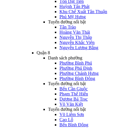
Tôn Dật Tiên
Huỳnh Tấn Phát
Khu Chế Xuất Tân Thuận
Phú Mỹ Hưng
Tuyến đường nổi bật
Tân Trào
Hoàng Văn Thái
Nguyễn Thị Thập
Nguyễn Khắc Viện
Nguyễn Lương Bằng
Quận 8
Danh sách phường
Phường Bình Phú
Phường Phú Định
Phường Chánh Hưng
Phường Bình Đông
Tuyến đường nổi bật
Bến Cần Giuộc
Phạm Thế Hiển
Dương Bá Trạc
Võ Văn Kiệt
Tuyến đường nổi bật
Võ Liêm Sơn
Cao Lỗ
Bến Bình Đông