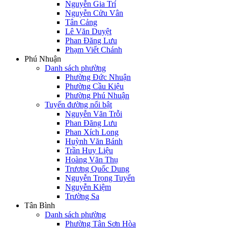
Nguyễn Gia Trí
Nguyễn Cửu Vân
Tân Cảng
Lê Văn Duyệt
Phan Đăng Lưu
Phạm Viết Chánh
Phú Nhuận
Danh sách phường
Phường Đức Nhuận
Phường Cầu Kiệu
Phường Phú Nhuận
Tuyến đường nổi bật
Nguyễn Văn Trỗi
Phan Đăng Lưu
Phan Xích Long
Huỳnh Văn Bánh
Trần Huy Liệu
Hoàng Văn Thụ
Trương Quốc Dung
Nguyễn Trọng Tuyển
Nguyễn Kiệm
Trường Sa
Tân Bình
Danh sách phường
Phường Tân Sơn Hòa