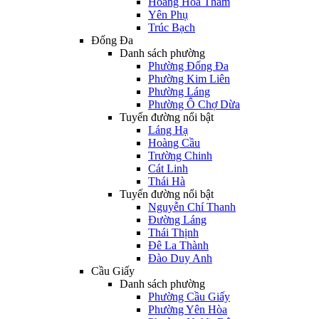
Hoàng Hoa Thám
Yên Phụ
Trúc Bạch
Đống Đa
Danh sách phường
Phường Đống Đa
Phường Kim Liên
Phường Láng
Phường Ô Chợ Dừa
Tuyến đường nổi bật
Láng Hạ
Hoàng Cầu
Trường Chinh
Cát Linh
Thái Hà
Tuyến đường nổi bật
Nguyễn Chí Thanh
Đường Láng
Thái Thịnh
Đê La Thành
Đào Duy Anh
Cầu Giấy
Danh sách phường
Phường Cầu Giấy
Phường Yên Hòa