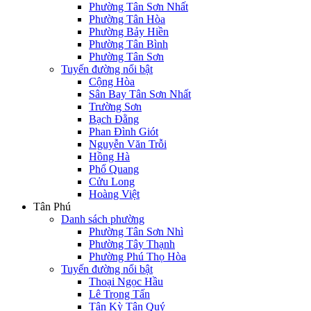
Phường Tân Sơn Nhất
Phường Tân Hòa
Phường Bảy Hiền
Phường Tân Bình
Phường Tân Sơn
Tuyến đường nổi bật
Cộng Hòa
Sân Bay Tân Sơn Nhất
Trường Sơn
Bạch Đằng
Phan Đình Giót
Nguyễn Văn Trỗi
Hồng Hà
Phổ Quang
Cửu Long
Hoàng Việt
Tân Phú
Danh sách phường
Phường Tân Sơn Nhì
Phường Tây Thạnh
Phường Phú Thọ Hòa
Tuyến đường nổi bật
Thoại Ngọc Hầu
Lê Trọng Tấn
Tân Kỳ Tân Quý