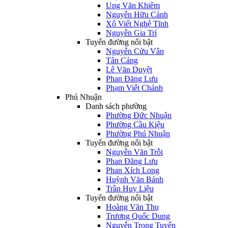
Ung Văn Khiêm
Nguyễn Hữu Cảnh
Xô Viết Nghệ Tĩnh
Nguyễn Gia Trí
Tuyến đường nổi bật
Nguyễn Cửu Vân
Tân Cảng
Lê Văn Duyệt
Phan Đăng Lưu
Phạm Viết Chánh
Phú Nhuận
Danh sách phường
Phường Đức Nhuận
Phường Cầu Kiệu
Phường Phú Nhuận
Tuyến đường nổi bật
Nguyễn Văn Trỗi
Phan Đăng Lưu
Phan Xích Long
Huỳnh Văn Bánh
Trần Huy Liệu
Tuyến đường nổi bật
Hoàng Văn Thụ
Trương Quốc Dung
Nguyễn Trọng Tuyển