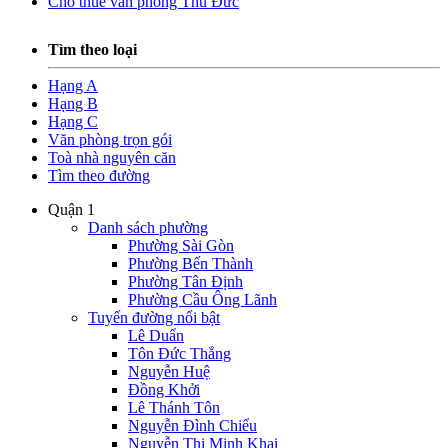
Cho thuê văn phòng Thủ Đức
Tìm theo loại
Hạng A
Hạng B
Hạng C
Văn phòng trọn gói
Toà nhà nguyên căn
Tìm theo đường
Quận 1
Danh sách phường
Phường Sài Gòn
Phường Bến Thành
Phường Tân Định
Phường Cầu Ông Lãnh
Tuyến đường nổi bật
Lê Duẩn
Tôn Đức Thắng
Nguyễn Huệ
Đồng Khởi
Lê Thánh Tôn
Nguyễn Đình Chiểu
Nguyễn Thị Minh Khai