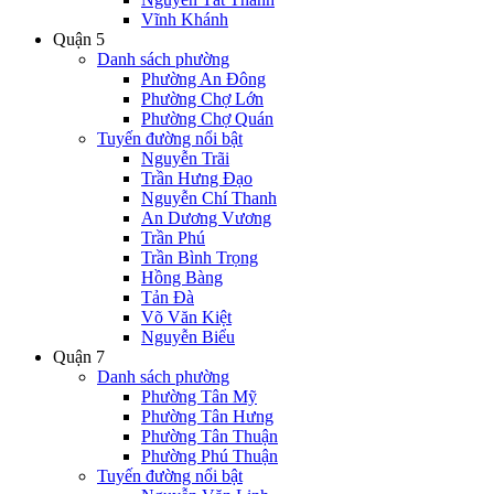
Vĩnh Khánh
Quận 5
Danh sách phường
Phường An Đông
Phường Chợ Lớn
Phường Chợ Quán
Tuyến đường nổi bật
Nguyễn Trãi
Trần Hưng Đạo
Nguyễn Chí Thanh
An Dương Vương
Trần Phú
Trần Bình Trọng
Hồng Bàng
Tản Đà
Võ Văn Kiệt
Nguyễn Biểu
Quận 7
Danh sách phường
Phường Tân Mỹ
Phường Tân Hưng
Phường Tân Thuận
Phường Phú Thuận
Tuyến đường nổi bật