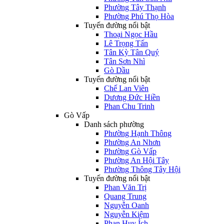
Phường Tây Thạnh
Phường Phú Thọ Hòa
Tuyến đường nổi bật
Thoại Ngọc Hầu
Lê Trọng Tấn
Tân Kỳ Tân Quý
Tân Sơn Nhì
Gò Dầu
Tuyến đường nổi bật
Chế Lan Viên
Dương Đức Hiền
Phan Chu Trinh
Gò Vấp
Danh sách phường
Phường Hạnh Thông
Phường An Nhơn
Phường Gò Vấp
Phường An Hội Tây
Phường Thông Tây Hội
Tuyến đường nổi bật
Phan Văn Trị
Quang Trung
Nguyễn Oanh
Nguyễn Kiệm
Phan Huy Ích