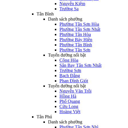
Nguyễn Kiệm
Trường Sa
Tân Bình
Danh sách phường
Phường Tân Sơn Hòa
Phường Tân Sơn Nhất
Phường Tân Hòa
Phường Bảy Hiền
Phường Tân Bình
Phường Tân Sơn
Tuyến đường nổi bật
Cộng Hòa
Sân Bay Tân Sơn Nhất
Trường Sơn
Bạch Đằng
Phan Đình Giót
Tuyến đường nổi bật
Nguyễn Văn Trỗi
Hồng Hà
Phổ Quang
Cửu Long
Hoàng Việt
Tân Phú
Danh sách phường
Phường Tân Sơn Nhì