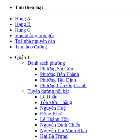
Tìm theo loại
Hạng A
Hạng B
Hạng C
Văn phòng trọn gói
Toà nhà nguyên căn
Tìm theo đường
Quận 1
Danh sách phường
Phường Sài Gòn
Phường Bến Thành
Phường Tân Định
Phường Cầu Ông Lãnh
Tuyến đường nổi bật
Lê Duẩn
Tôn Đức Thắng
Nguyễn Huệ
Đồng Khởi
Lê Thánh Tôn
Nguyễn Đình Chiểu
Nguyễn Thị Minh Khai
Hai Bà Trưng