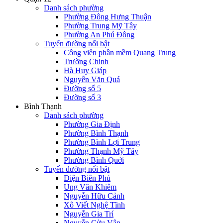
Danh sách phường
Phường Đông Hưng Thuận
Phường Trung Mỹ Tây
Phường An Phú Đông
Tuyến đường nổi bật
Công viên phần mềm Quang Trung
Trường Chinh
Hà Huy Giáp
Nguyễn Văn Quá
Đường số 5
Đường số 3
Bình Thạnh
Danh sách phường
Phường Gia Định
Phường Bình Thạnh
Phường Bình Lợi Trung
Phường Thạnh Mỹ Tây
Phường Bình Quới
Tuyến đường nổi bật
Điện Biên Phủ
Ung Văn Khiêm
Nguyễn Hữu Cảnh
Xô Viết Nghệ Tĩnh
Nguyễn Gia Trí
Nguyễn Cửu Vân