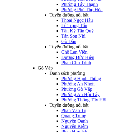
Phường Tây Thạnh
Phường Phú Thọ Hòa
Tuyến đường nổi bật
Thoại Ngọc Hầu
Lê Trọng Tấn
Tân Kỳ Tân Quý
Tân Sơn Nhì
Gò Dầu
Tuyến đường nổi bật
Chế Lan Viên
Dương Đức Hiền
Phan Chu Trinh
Gò Vấp
Danh sách phường
Phường Hạnh Thông
Phường An Nhơn
Phường Gò Vấp
Phường An Hội Tây
Phường Thông Tây Hội
Tuyến đường nổi bật
Phan Văn Trị
Quang Trung
Nguyễn Oanh
Nguyễn Kiệm
Phan Huy Ích