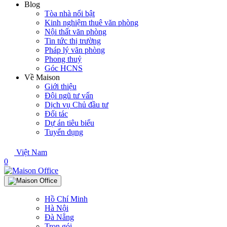
Blog
Tòa nhà nổi bật
Kinh nghiệm thuê văn phòng
Nội thất văn phòng
Tin tức thị trường
Pháp lý văn phòng
Phong thuỷ
Góc HCNS
Về Maison
Giới thiệu
Đội ngũ tư vấn
Dịch vụ Chủ đầu tư
Đối tác
Dự án tiêu biểu
Tuyển dụng
Việt Nam
0
Hồ Chí Minh
Hà Nội
Đà Nẵng
Trọn gói