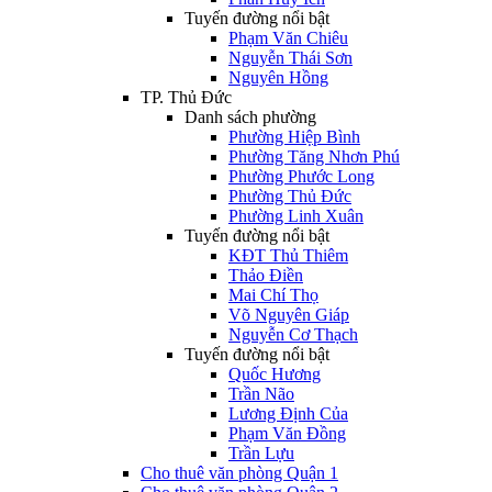
Tuyến đường nổi bật
Phạm Văn Chiêu
Nguyễn Thái Sơn
Nguyên Hồng
TP. Thủ Đức
Danh sách phường
Phường Hiệp Bình
Phường Tăng Nhơn Phú
Phường Phước Long
Phường Thủ Đức
Phường Linh Xuân
Tuyến đường nổi bật
KĐT Thủ Thiêm
Thảo Điền
Mai Chí Thọ
Võ Nguyên Giáp
Nguyễn Cơ Thạch
Tuyến đường nổi bật
Quốc Hương
Trần Não
Lương Định Của
Phạm Văn Đồng
Trần Lựu
Cho thuê văn phòng Quận 1