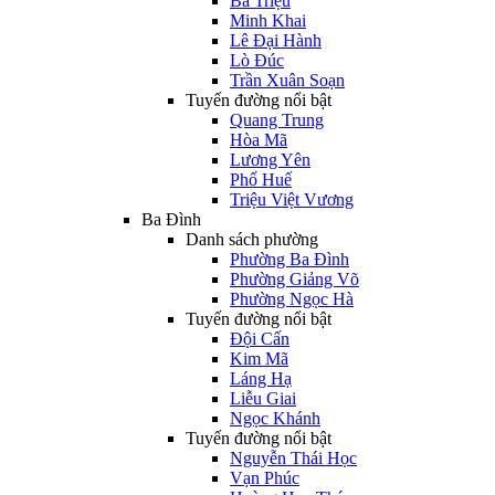
Bà Triệu
Minh Khai
Lê Đại Hành
Lò Đúc
Trần Xuân Soạn
Tuyến đường nổi bật
Quang Trung
Hòa Mã
Lương Yên
Phố Huế
Triệu Việt Vương
Ba Đình
Danh sách phường
Phường Ba Đình
Phường Giảng Võ
Phường Ngọc Hà
Tuyến đường nổi bật
Đội Cấn
Kim Mã
Láng Hạ
Liễu Giai
Ngọc Khánh
Tuyến đường nổi bật
Nguyễn Thái Học
Vạn Phúc