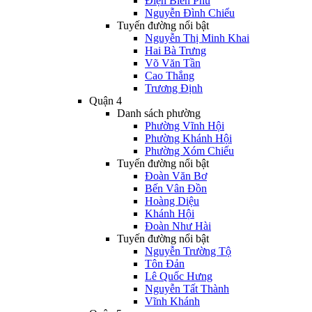
Điện Biên Phủ
Nguyễn Đình Chiểu
Tuyến đường nổi bật
Nguyễn Thị Minh Khai
Hai Bà Trưng
Võ Văn Tần
Cao Thắng
Trương Định
Quận 4
Danh sách phường
Phường Vĩnh Hội
Phường Khánh Hội
Phường Xóm Chiếu
Tuyến đường nổi bật
Đoàn Văn Bơ
Bến Vân Đồn
Hoàng Diệu
Khánh Hội
Đoàn Như Hài
Tuyến đường nổi bật
Nguyễn Trường Tộ
Tôn Đản
Lê Quốc Hưng
Nguyễn Tất Thành
Vĩnh Khánh