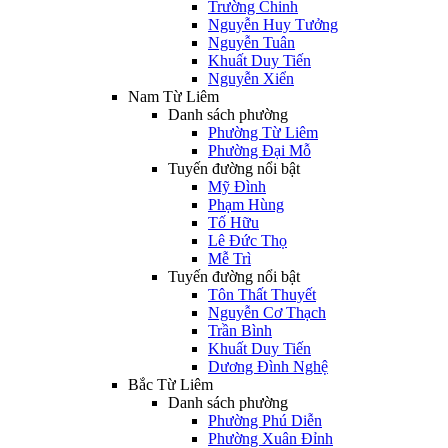
Trường Chinh
Nguyễn Huy Tưởng
Nguyễn Tuân
Khuất Duy Tiến
Nguyễn Xiển
Nam Từ Liêm
Danh sách phường
Phường Từ Liêm
Phường Đại Mỗ
Tuyến đường nổi bật
Mỹ Đình
Phạm Hùng
Tố Hữu
Lê Đức Thọ
Mễ Trì
Tuyến đường nổi bật
Tôn Thất Thuyết
Nguyễn Cơ Thạch
Trần Bình
Khuất Duy Tiến
Dương Đình Nghệ
Bắc Từ Liêm
Danh sách phường
Phường Phú Diễn
Phường Xuân Đỉnh