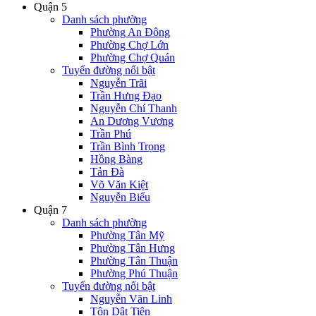
Quận 5
Danh sách phường
Phường An Đông
Phường Chợ Lớn
Phường Chợ Quán
Tuyến đường nổi bật
Nguyễn Trãi
Trần Hưng Đạo
Nguyễn Chí Thanh
An Dương Vương
Trần Phú
Trần Bình Trọng
Hồng Bàng
Tản Đà
Võ Văn Kiệt
Nguyễn Biểu
Quận 7
Danh sách phường
Phường Tân Mỹ
Phường Tân Hưng
Phường Tân Thuận
Phường Phú Thuận
Tuyến đường nổi bật
Nguyễn Văn Linh
Tôn Dật Tiên