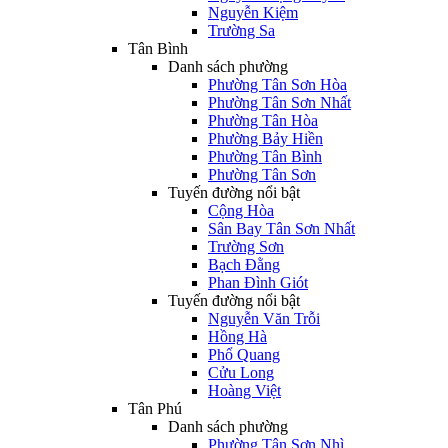
Nguyễn Kiệm
Trường Sa
Tân Bình
Danh sách phường
Phường Tân Sơn Hòa
Phường Tân Sơn Nhất
Phường Tân Hòa
Phường Bảy Hiền
Phường Tân Bình
Phường Tân Sơn
Tuyến đường nổi bật
Cộng Hòa
Sân Bay Tân Sơn Nhất
Trường Sơn
Bạch Đằng
Phan Đình Giót
Tuyến đường nổi bật
Nguyễn Văn Trỗi
Hồng Hà
Phổ Quang
Cửu Long
Hoàng Việt
Tân Phú
Danh sách phường
Phường Tân Sơn Nhì