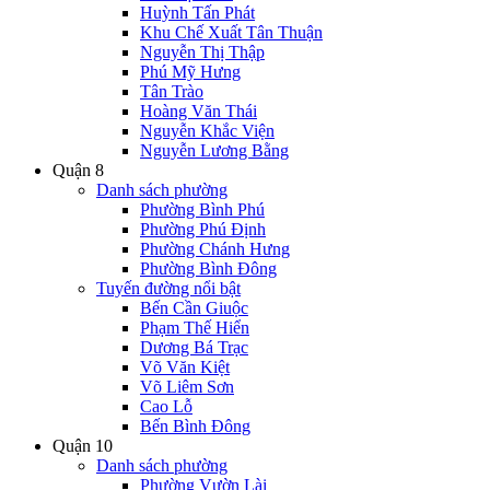
Huỳnh Tấn Phát
Khu Chế Xuất Tân Thuận
Nguyễn Thị Thập
Phú Mỹ Hưng
Tân Trào
Hoàng Văn Thái
Nguyễn Khắc Viện
Nguyễn Lương Bằng
Quận 8
Danh sách phường
Phường Bình Phú
Phường Phú Định
Phường Chánh Hưng
Phường Bình Đông
Tuyến đường nổi bật
Bến Cần Giuộc
Phạm Thế Hiển
Dương Bá Trạc
Võ Văn Kiệt
Võ Liêm Sơn
Cao Lỗ
Bến Bình Đông
Quận 10
Danh sách phường
Phường Vườn Lài