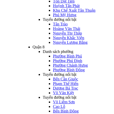
Tôn Dật Tiên
Huỳnh Tấn Phát
Khu Chế Xuất Tân Thuận
Phú Mỹ Hưng
Tuyến đường nổi bật
Tân Trào
Hoàng Văn Thái
Nguyễn Thị Thập
Nguyễn Khắc Viện
Nguyễn Lương Bằng
Quận 8
Danh sách phường
Phường Bình Phú
Phường Phú Định
Phường Chánh Hưng
Phường Bình Đông
Tuyến đường nổi bật
Bến Cần Giuộc
Phạm Thế Hiển
Dương Bá Trạc
Võ Văn Kiệt
Tuyến đường nổi bật
Võ Liêm Sơn
Cao Lỗ
Bến Bình Đông