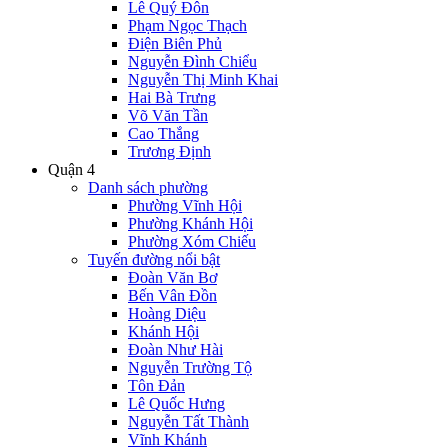
Lê Quý Đôn
Phạm Ngọc Thạch
Điện Biên Phủ
Nguyễn Đình Chiểu
Nguyễn Thị Minh Khai
Hai Bà Trưng
Võ Văn Tần
Cao Thắng
Trương Định
Quận 4
Danh sách phường
Phường Vĩnh Hội
Phường Khánh Hội
Phường Xóm Chiếu
Tuyến đường nổi bật
Đoàn Văn Bơ
Bến Vân Đồn
Hoàng Diệu
Khánh Hội
Đoàn Như Hài
Nguyễn Trường Tộ
Tôn Đản
Lê Quốc Hưng
Nguyễn Tất Thành
Vĩnh Khánh