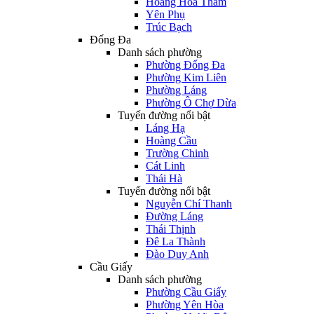
Hoàng Hoa Thám
Yên Phụ
Trúc Bạch
Đống Đa
Danh sách phường
Phường Đống Đa
Phường Kim Liên
Phường Láng
Phường Ô Chợ Dừa
Tuyến đường nổi bật
Láng Hạ
Hoàng Cầu
Trường Chinh
Cát Linh
Thái Hà
Tuyến đường nổi bật
Nguyễn Chí Thanh
Đường Láng
Thái Thịnh
Đê La Thành
Đào Duy Anh
Cầu Giấy
Danh sách phường
Phường Cầu Giấy
Phường Yên Hòa