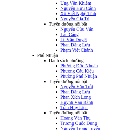
Ung Văn Khiêm
Nguyễn Hữu Cảnh
Xô Viết Nghệ Tĩnh
Nguyễn Gia Trí
Tuyến đường nổi bật
Nguyễn Cửu Vân
Tân Cảng
Lê Văn Duyệt
Phan Đăng Lưu
Phạm Viết Chánh
Phú Nhuận
Danh sách phường
Phường Đức Nhuận
Phường Cầu Kiệu
Phường Phú Nhuận
Tuyến đường nổi bật
Nguyễn Văn Trỗi
Phan Đăng Lưu
Phan Xích Long
Huỳnh Văn Bánh
Trần Huy Liệu
Tuyến đường nổi bật
Hoàng Văn Thụ
Trương Quốc Dung
Nguyễn Trọng Tuyển