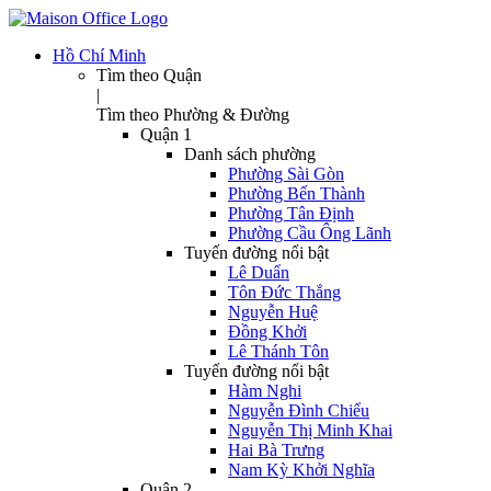
Hồ Chí Minh
Tìm theo Quận
|
Tìm theo Phường & Đường
Quận 1
Danh sách phường
Phường Sài Gòn
Phường Bến Thành
Phường Tân Định
Phường Cầu Ông Lãnh
Tuyến đường nổi bật
Lê Duẩn
Tôn Đức Thắng
Nguyễn Huệ
Đồng Khởi
Lê Thánh Tôn
Tuyến đường nổi bật
Hàm Nghi
Nguyễn Đình Chiểu
Nguyễn Thị Minh Khai
Hai Bà Trưng
Nam Kỳ Khởi Nghĩa
Quận 2