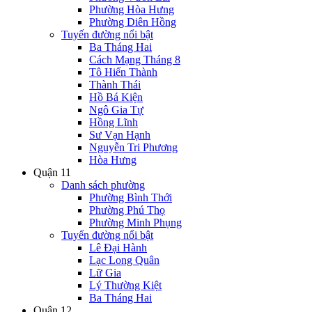
Phường Hòa Hưng
Phường Diên Hồng
Tuyến đường nổi bật
Ba Tháng Hai
Cách Mạng Tháng 8
Tô Hiến Thành
Thành Thái
Hồ Bá Kiện
Ngô Gia Tự
Hồng Lĩnh
Sư Vạn Hạnh
Nguyễn Tri Phương
Hòa Hưng
Quận 11
Danh sách phường
Phường Bình Thới
Phường Phú Thọ
Phường Minh Phụng
Tuyến đường nổi bật
Lê Đại Hành
Lạc Long Quân
Lữ Gia
Lý Thường Kiệt
Ba Tháng Hai
Quận 12