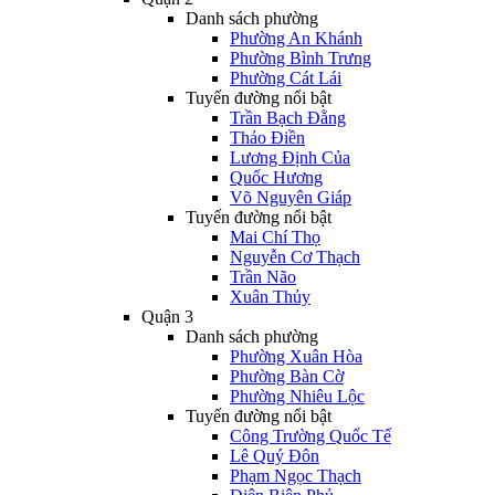
Danh sách phường
Phường An Khánh
Phường Bình Trưng
Phường Cát Lái
Tuyến đường nổi bật
Trần Bạch Đằng
Thảo Điền
Lương Định Của
Quốc Hương
Võ Nguyên Giáp
Tuyến đường nổi bật
Mai Chí Thọ
Nguyễn Cơ Thạch
Trần Não
Xuân Thủy
Quận 3
Danh sách phường
Phường Xuân Hòa
Phường Bàn Cờ
Phường Nhiêu Lộc
Tuyến đường nổi bật
Công Trường Quốc Tế
Lê Quý Đôn
Phạm Ngọc Thạch