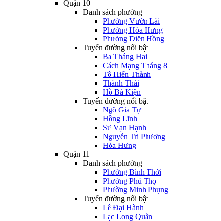
Quận 10
Danh sách phường
Phường Vườn Lài
Phường Hòa Hưng
Phường Diên Hồng
Tuyến đường nổi bật
Ba Tháng Hai
Cách Mạng Tháng 8
Tô Hiến Thành
Thành Thái
Hồ Bá Kiện
Tuyến đường nổi bật
Ngô Gia Tự
Hồng Lĩnh
Sư Vạn Hạnh
Nguyễn Tri Phương
Hòa Hưng
Quận 11
Danh sách phường
Phường Bình Thới
Phường Phú Thọ
Phường Minh Phụng
Tuyến đường nổi bật
Lê Đại Hành
Lạc Long Quân