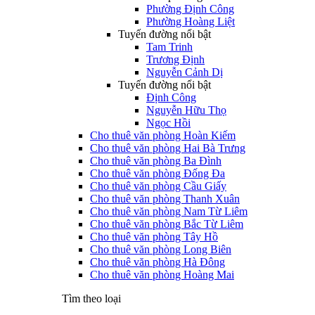
Phường Định Công
Phường Hoàng Liệt
Tuyến đường nổi bật
Tam Trinh
Trương Định
Nguyễn Cảnh Dị
Tuyến đường nổi bật
Định Công
Nguyễn Hữu Thọ
Ngọc Hồi
Cho thuê văn phòng Hoàn Kiếm
Cho thuê văn phòng Hai Bà Trưng
Cho thuê văn phòng Ba Đình
Cho thuê văn phòng Đống Đa
Cho thuê văn phòng Cầu Giấy
Cho thuê văn phòng Thanh Xuân
Cho thuê văn phòng Nam Từ Liêm
Cho thuê văn phòng Bắc Từ Liêm
Cho thuê văn phòng Tây Hồ
Cho thuê văn phòng Long Biên
Cho thuê văn phòng Hà Đông
Cho thuê văn phòng Hoàng Mai
Tìm theo loại