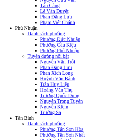
Tân Cảng
Lê Văn Duyệt
Phan Đăng Lưu
Phạm Viết Chánh
Phú Nhuận
Danh sách phường
Phường Đức Nhuận
Phường Cầu Kiệu
Phường Phú Nhuận
Tuyến đường nổi bật
Nguyễn Văn Trỗi
Phan Đăng Lưu
Phan Xích Long
Huỳnh Văn Bánh
Trần Huy Liệu
Hoàng Văn Thụ
Trương Quốc Dung
Nguyễn Trọng Tuyển
Nguyễn Kiệm
Trường Sa
Tân Bình
Danh sách phường
Phường Tân Sơn Hòa
Phường Tân Sơn Nhất