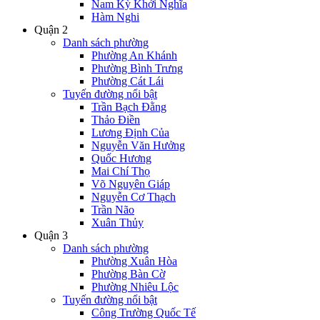
Nam Kỳ Khởi Nghĩa
Hàm Nghi
Quận 2
Danh sách phường
Phường An Khánh
Phường Bình Trưng
Phường Cát Lái
Tuyến đường nổi bật
Trần Bạch Đằng
Thảo Điền
Lương Định Của
Nguyễn Văn Hưởng
Quốc Hương
Mai Chí Thọ
Võ Nguyên Giáp
Nguyễn Cơ Thạch
Trần Não
Xuân Thủy
Quận 3
Danh sách phường
Phường Xuân Hòa
Phường Bàn Cờ
Phường Nhiêu Lộc
Tuyến đường nổi bật
Công Trường Quốc Tế