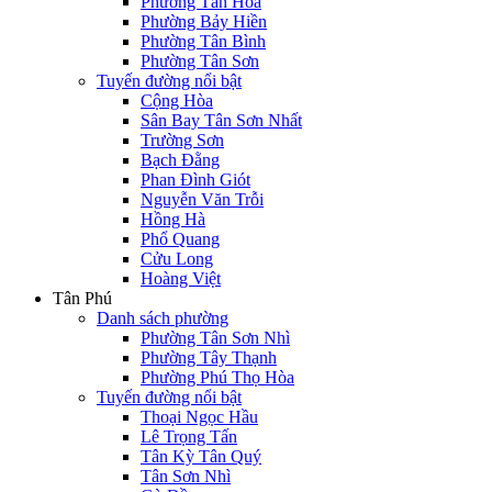
Phường Tân Hòa
Phường Bảy Hiền
Phường Tân Bình
Phường Tân Sơn
Tuyến đường nổi bật
Cộng Hòa
Sân Bay Tân Sơn Nhất
Trường Sơn
Bạch Đằng
Phan Đình Giót
Nguyễn Văn Trỗi
Hồng Hà
Phổ Quang
Cửu Long
Hoàng Việt
Tân Phú
Danh sách phường
Phường Tân Sơn Nhì
Phường Tây Thạnh
Phường Phú Thọ Hòa
Tuyến đường nổi bật
Thoại Ngọc Hầu
Lê Trọng Tấn
Tân Kỳ Tân Quý
Tân Sơn Nhì