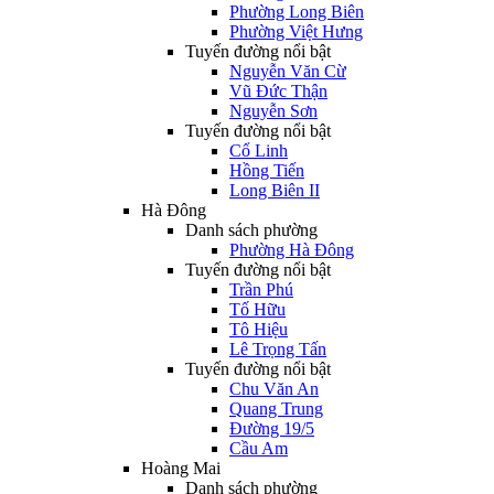
Phường Long Biên
Phường Việt Hưng
Tuyến đường nổi bật
Nguyễn Văn Cừ
Vũ Đức Thận
Nguyễn Sơn
Tuyến đường nổi bật
Cổ Linh
Hồng Tiến
Long Biên II
Hà Đông
Danh sách phường
Phường Hà Đông
Tuyến đường nổi bật
Trần Phú
Tố Hữu
Tô Hiệu
Lê Trọng Tấn
Tuyến đường nổi bật
Chu Văn An
Quang Trung
Đường 19/5
Cầu Am
Hoàng Mai
Danh sách phường