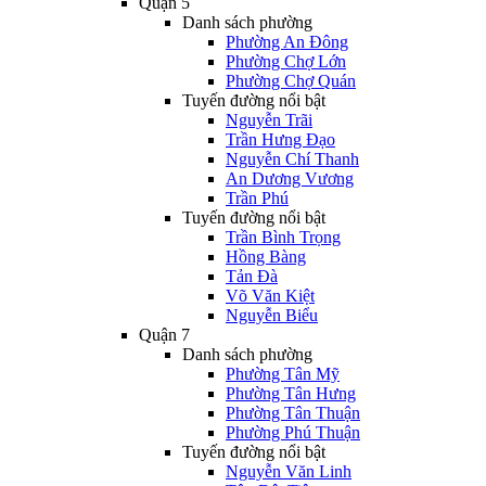
Quận 5
Danh sách phường
Phường An Đông
Phường Chợ Lớn
Phường Chợ Quán
Tuyến đường nổi bật
Nguyễn Trãi
Trần Hưng Đạo
Nguyễn Chí Thanh
An Dương Vương
Trần Phú
Tuyến đường nổi bật
Trần Bình Trọng
Hồng Bàng
Tản Đà
Võ Văn Kiệt
Nguyễn Biểu
Quận 7
Danh sách phường
Phường Tân Mỹ
Phường Tân Hưng
Phường Tân Thuận
Phường Phú Thuận
Tuyến đường nổi bật
Nguyễn Văn Linh