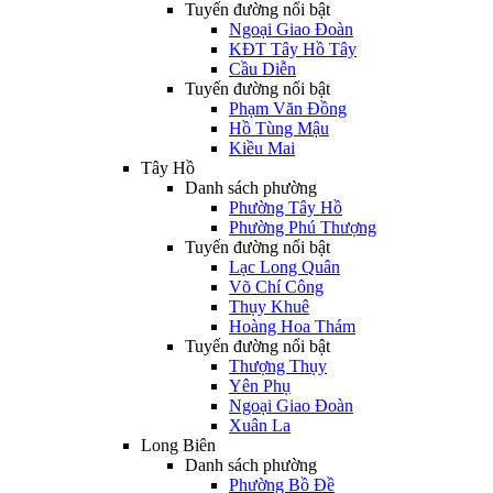
Tuyến đường nổi bật
Ngoại Giao Đoàn
KĐT Tây Hồ Tây
Cầu Diễn
Tuyến đường nổi bật
Phạm Văn Đồng
Hồ Tùng Mậu
Kiều Mai
Tây Hồ
Danh sách phường
Phường Tây Hồ
Phường Phú Thượng
Tuyến đường nổi bật
Lạc Long Quân
Võ Chí Công
Thụy Khuê
Hoàng Hoa Thám
Tuyến đường nổi bật
Thượng Thụy
Yên Phụ
Ngoại Giao Đoàn
Xuân La
Long Biên
Danh sách phường
Phường Bồ Đề