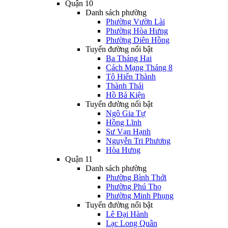
Quận 10
Danh sách phường
Phường Vườn Lài
Phường Hòa Hưng
Phường Diên Hồng
Tuyến đường nổi bật
Ba Tháng Hai
Cách Mạng Tháng 8
Tô Hiến Thành
Thành Thái
Hồ Bá Kiện
Tuyến đường nổi bật
Ngô Gia Tự
Hồng Lĩnh
Sư Vạn Hạnh
Nguyễn Tri Phương
Hòa Hưng
Quận 11
Danh sách phường
Phường Bình Thới
Phường Phú Thọ
Phường Minh Phụng
Tuyến đường nổi bật
Lê Đại Hành
Lạc Long Quân