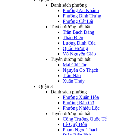
Danh sách phường
Phường An Khánh
Phường Bình Trưng
Phường Cát Lái
Tuyến đường nổi bật
Trần Bạch Đằng
Thảo Điền
Lương Định Của
Quốc Hương
Võ Nguyên Giáp
Tuyến đường nổi bật
Mai Chí Thọ
Nguyễn Cơ Thạch
Trần Não
Xuân Thủy
Quận 3
Danh sách phường
Phường Xuân Hòa
Phường Bàn Cờ
Phường Nhiêu Lộc
Tuyến đường nổi bật
Công Trường Quốc Tế
Lê Quý Đôn
Phạm Ngọc Thạch