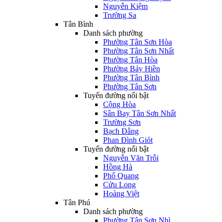
Nguyễn Kiệm
Trường Sa
Tân Bình
Danh sách phường
Phường Tân Sơn Hòa
Phường Tân Sơn Nhất
Phường Tân Hòa
Phường Bảy Hiền
Phường Tân Bình
Phường Tân Sơn
Tuyến đường nổi bật
Cộng Hòa
Sân Bay Tân Sơn Nhất
Trường Sơn
Bạch Đằng
Phan Đình Giót
Tuyến đường nổi bật
Nguyễn Văn Trỗi
Hồng Hà
Phổ Quang
Cửu Long
Hoàng Việt
Tân Phú
Danh sách phường
Phường Tân Sơn Nhì