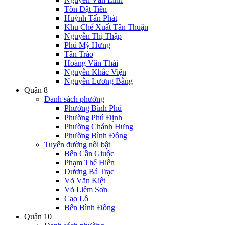
Tôn Dật Tiên
Huỳnh Tấn Phát
Khu Chế Xuất Tân Thuận
Nguyễn Thị Thập
Phú Mỹ Hưng
Tân Trào
Hoàng Văn Thái
Nguyễn Khắc Viện
Nguyễn Lương Bằng
Quận 8
Danh sách phường
Phường Bình Phú
Phường Phú Định
Phường Chánh Hưng
Phường Bình Đông
Tuyến đường nổi bật
Bến Cần Giuộc
Phạm Thế Hiển
Dương Bá Trạc
Võ Văn Kiệt
Võ Liêm Sơn
Cao Lỗ
Bến Bình Đông
Quận 10