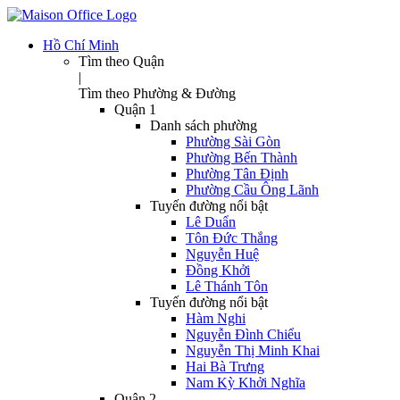
Hồ Chí Minh
Tìm theo Quận
|
Tìm theo Phường & Đường
Quận 1
Danh sách phường
Phường Sài Gòn
Phường Bến Thành
Phường Tân Định
Phường Cầu Ông Lãnh
Tuyến đường nổi bật
Lê Duẩn
Tôn Đức Thắng
Nguyễn Huệ
Đồng Khởi
Lê Thánh Tôn
Tuyến đường nổi bật
Hàm Nghi
Nguyễn Đình Chiểu
Nguyễn Thị Minh Khai
Hai Bà Trưng
Nam Kỳ Khởi Nghĩa
Quận 2