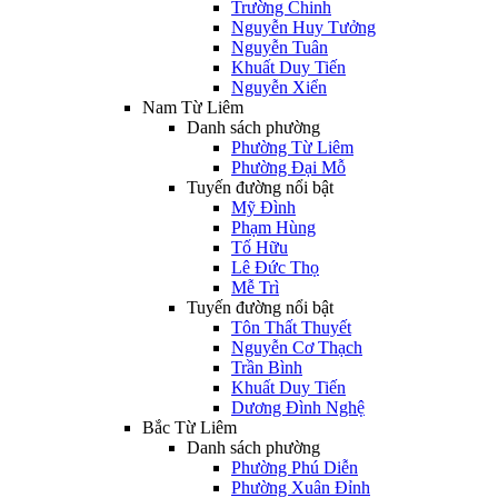
Trường Chinh
Nguyễn Huy Tưởng
Nguyễn Tuân
Khuất Duy Tiến
Nguyễn Xiển
Nam Từ Liêm
Danh sách phường
Phường Từ Liêm
Phường Đại Mỗ
Tuyến đường nổi bật
Mỹ Đình
Phạm Hùng
Tố Hữu
Lê Đức Thọ
Mễ Trì
Tuyến đường nổi bật
Tôn Thất Thuyết
Nguyễn Cơ Thạch
Trần Bình
Khuất Duy Tiến
Dương Đình Nghệ
Bắc Từ Liêm
Danh sách phường
Phường Phú Diễn
Phường Xuân Đỉnh