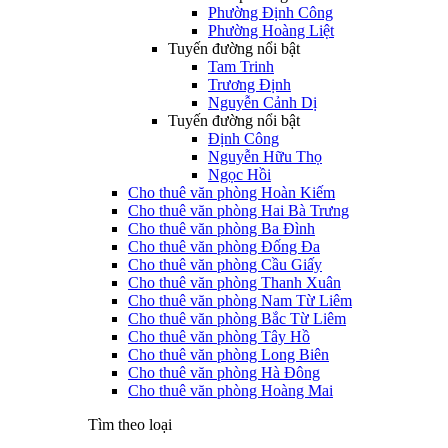
Phường Định Công
Phường Hoàng Liệt
Tuyến đường nổi bật
Tam Trinh
Trương Định
Nguyễn Cảnh Dị
Tuyến đường nổi bật
Định Công
Nguyễn Hữu Thọ
Ngọc Hồi
Cho thuê văn phòng Hoàn Kiếm
Cho thuê văn phòng Hai Bà Trưng
Cho thuê văn phòng Ba Đình
Cho thuê văn phòng Đống Đa
Cho thuê văn phòng Cầu Giấy
Cho thuê văn phòng Thanh Xuân
Cho thuê văn phòng Nam Từ Liêm
Cho thuê văn phòng Bắc Từ Liêm
Cho thuê văn phòng Tây Hồ
Cho thuê văn phòng Long Biên
Cho thuê văn phòng Hà Đông
Cho thuê văn phòng Hoàng Mai
Tìm theo loại