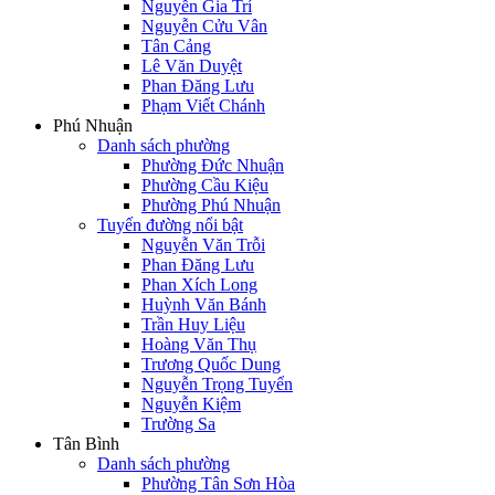
Nguyễn Gia Trí
Nguyễn Cửu Vân
Tân Cảng
Lê Văn Duyệt
Phan Đăng Lưu
Phạm Viết Chánh
Phú Nhuận
Danh sách phường
Phường Đức Nhuận
Phường Cầu Kiệu
Phường Phú Nhuận
Tuyến đường nổi bật
Nguyễn Văn Trỗi
Phan Đăng Lưu
Phan Xích Long
Huỳnh Văn Bánh
Trần Huy Liệu
Hoàng Văn Thụ
Trương Quốc Dung
Nguyễn Trọng Tuyển
Nguyễn Kiệm
Trường Sa
Tân Bình
Danh sách phường
Phường Tân Sơn Hòa