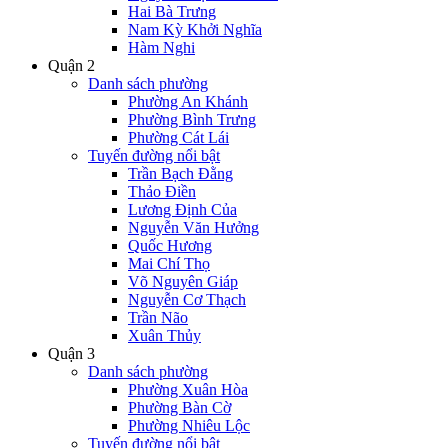
Hai Bà Trưng
Nam Kỳ Khởi Nghĩa
Hàm Nghi
Quận 2
Danh sách phường
Phường An Khánh
Phường Bình Trưng
Phường Cát Lái
Tuyến đường nổi bật
Trần Bạch Đằng
Thảo Điền
Lương Định Của
Nguyễn Văn Hưởng
Quốc Hương
Mai Chí Thọ
Võ Nguyên Giáp
Nguyễn Cơ Thạch
Trần Não
Xuân Thủy
Quận 3
Danh sách phường
Phường Xuân Hòa
Phường Bàn Cờ
Phường Nhiêu Lộc
Tuyến đường nổi bật