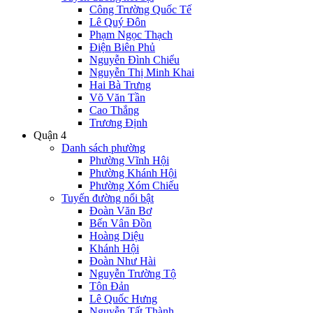
Công Trường Quốc Tế
Lê Quý Đôn
Phạm Ngọc Thạch
Điện Biên Phủ
Nguyễn Đình Chiểu
Nguyễn Thị Minh Khai
Hai Bà Trưng
Võ Văn Tần
Cao Thắng
Trương Định
Quận 4
Danh sách phường
Phường Vĩnh Hội
Phường Khánh Hội
Phường Xóm Chiếu
Tuyến đường nổi bật
Đoàn Văn Bơ
Bến Vân Đồn
Hoàng Diệu
Khánh Hội
Đoàn Như Hài
Nguyễn Trường Tộ
Tôn Đản
Lê Quốc Hưng
Nguyễn Tất Thành