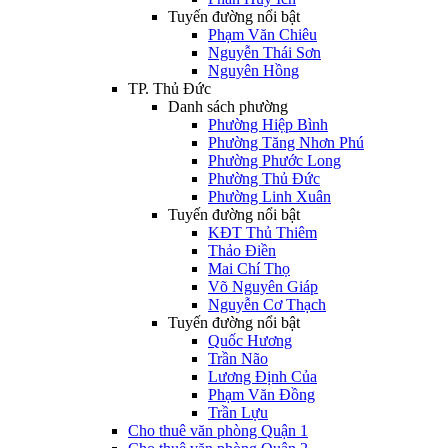
Tuyến đường nổi bật
Phạm Văn Chiêu
Nguyễn Thái Sơn
Nguyên Hồng
TP. Thủ Đức
Danh sách phường
Phường Hiệp Bình
Phường Tăng Nhơn Phú
Phường Phước Long
Phường Thủ Đức
Phường Linh Xuân
Tuyến đường nổi bật
KĐT Thủ Thiêm
Thảo Điền
Mai Chí Thọ
Võ Nguyên Giáp
Nguyễn Cơ Thạch
Tuyến đường nổi bật
Quốc Hương
Trần Não
Lương Định Của
Phạm Văn Đồng
Trần Lựu
Cho thuê văn phòng Quận 1