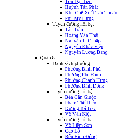
Tôn Dật Tiên
Huỳnh Tấn Phát
Khu Chế Xuất Tân Thuận
Phú Mỹ Hưng
Tuyến đường nổi bật
Tân Trào
Hoàng Văn Thái
Nguyễn Thị Thập
Nguyễn Khắc Viện
Nguyễn Lương Bằng
Quận 8
Danh sách phường
Phường Bình Phú
Phường Phú Định
Phường Chánh Hưng
Phường Bình Đông
Tuyến đường nổi bật
Bến Cần Giuộc
Phạm Thế Hiển
Dương Bá Trạc
Võ Văn Kiệt
Tuyến đường nổi bật
Võ Liêm Sơn
Cao Lỗ
Bến Bình Đông