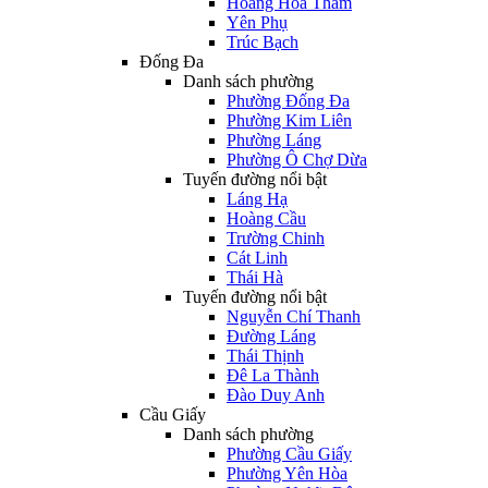
Hoàng Hoa Thám
Yên Phụ
Trúc Bạch
Đống Đa
Danh sách phường
Phường Đống Đa
Phường Kim Liên
Phường Láng
Phường Ô Chợ Dừa
Tuyến đường nổi bật
Láng Hạ
Hoàng Cầu
Trường Chinh
Cát Linh
Thái Hà
Tuyến đường nổi bật
Nguyễn Chí Thanh
Đường Láng
Thái Thịnh
Đê La Thành
Đào Duy Anh
Cầu Giấy
Danh sách phường
Phường Cầu Giấy
Phường Yên Hòa