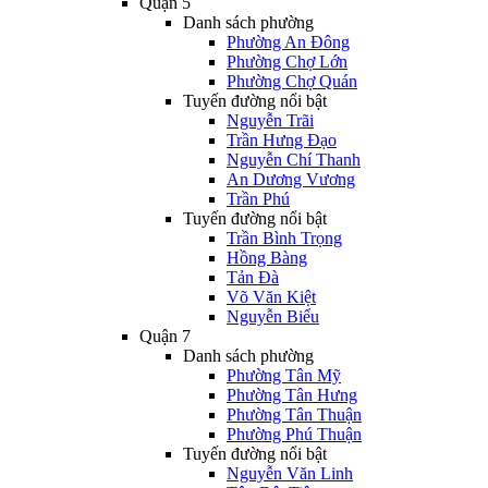
Quận 5
Danh sách phường
Phường An Đông
Phường Chợ Lớn
Phường Chợ Quán
Tuyến đường nổi bật
Nguyễn Trãi
Trần Hưng Đạo
Nguyễn Chí Thanh
An Dương Vương
Trần Phú
Tuyến đường nổi bật
Trần Bình Trọng
Hồng Bàng
Tản Đà
Võ Văn Kiệt
Nguyễn Biểu
Quận 7
Danh sách phường
Phường Tân Mỹ
Phường Tân Hưng
Phường Tân Thuận
Phường Phú Thuận
Tuyến đường nổi bật
Nguyễn Văn Linh