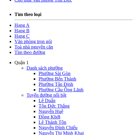
Tìm theo loại
Hạng A
Hạng B
Hạng C
Văn phòng trọn gói
Toà nhà nguyên căn
Tìm theo đường
Quận 1
Danh sách phường
Phường Sài Gòn
Phường Bến Thành
Phường Tân Định
Phường Cầu Ông Lãnh
Tuyến đường nổi bật
Lê Duẩn
Tôn Đức Thắng
Nguyễn Huệ
Đồng Khởi
Lê Thánh Tôn
Nguyễn Đình Chiểu
Nguyễn Thị Minh Khai