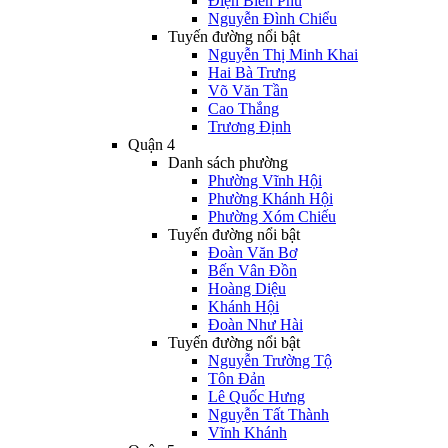
Điện Biên Phủ
Nguyễn Đình Chiểu
Tuyến đường nổi bật
Nguyễn Thị Minh Khai
Hai Bà Trưng
Võ Văn Tần
Cao Thắng
Trương Định
Quận 4
Danh sách phường
Phường Vĩnh Hội
Phường Khánh Hội
Phường Xóm Chiếu
Tuyến đường nổi bật
Đoàn Văn Bơ
Bến Vân Đồn
Hoàng Diệu
Khánh Hội
Đoàn Như Hài
Tuyến đường nổi bật
Nguyễn Trường Tộ
Tôn Đản
Lê Quốc Hưng
Nguyễn Tất Thành
Vĩnh Khánh