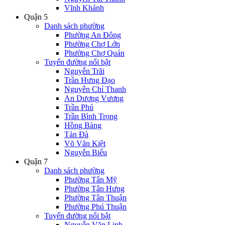
Vĩnh Khánh
Quận 5
Danh sách phường
Phường An Đông
Phường Chợ Lớn
Phường Chợ Quán
Tuyến đường nổi bật
Nguyễn Trãi
Trần Hưng Đạo
Nguyễn Chí Thanh
An Dương Vương
Trần Phú
Trần Bình Trọng
Hồng Bàng
Tản Đà
Võ Văn Kiệt
Nguyễn Biểu
Quận 7
Danh sách phường
Phường Tân Mỹ
Phường Tân Hưng
Phường Tân Thuận
Phường Phú Thuận
Tuyến đường nổi bật
Nguyễn Văn Linh