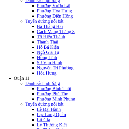
Danh sách phường
Phường Vườn Lài
Phường Hòa Hưng
Phường Diên Hồng
Tuyến đường nổi bật
Ba Tháng Hai
Cách Mạng Tháng 8
Tô Hiến Thành
Thành Thái
Hồ Bá Kiện
Ngô Gia Tự
Hồng Lĩnh
Sư Vạn Hạnh
Nguyễn Tri Phương
Hòa Hưng
Quận 11
Danh sách phường
Phường Bình Thới
Phường Phú Thọ
Phường Minh Phụng
Tuyến đường nổi bật
Lê Đại Hành
Lạc Long Quân
Lữ Gia
Lý Thường Kiệt