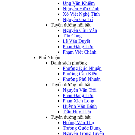
Ung Văn Khiêm
Nguyễn Hữu Cảnh
Xô Viết Nghệ Tĩnh
Nguyễn Gia Trí
Tuyến đường nổi bật
Nguyễn Cửu Vân
Tân Cảng
Lê Văn Duyệt
Phan Đăng Lưu
Phạm Viết Chánh
Phú Nhuận
Danh sách phường
Phường Đức Nhuận
Phường Cầu Kiệu
Phường Phú Nhuận
Tuyến đường nổi bật
Nguyễn Văn Trỗi
Phan Đăng Lưu
Phan Xích Long
Huỳnh Văn Bánh
Trần Huy Liệu
Tuyến đường nổi bật
Hoàng Văn Thụ
Trương Quốc Dung
Nguyễn Trọng Tuyển