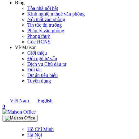
Blog
Tòa nhà nổi bật
Kinh nghiệm thuê văn phòng
Nội thất văn phòng
Tin tức thị trường
Pháp lý văn phòng
Phong thuỷ
Góc HCNS
Về Maison
Giới thiệu
Đội ngũ tư vấn
Dịch vụ Chủ đầu tư
Đối tác
Dự án tiêu biểu
Tuyển dụng
Việt Nam
English
0
Hồ Chí Minh
Hà Nội