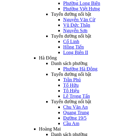
Phường Long Biên
Phường Việt Hưng
Tuyến đường nổi bật
Nguyễn Văn Cừ
Vũ Đức Thận
Nguyễn Sơn
Tuyến đường nổi bật
Cổ Linh
Hồng Tiến
Long Biên II
Hà Đông
Danh sách phường
Phường Hà Đông
Tuyến đường nổi bật
Trần Phú
Tố Hữu
Tô Hiệu
Lê Trọng Tấn
Tuyến đường nổi bật
Chu Văn An
Quang Trung
Đường 19/5
Cầu Am
Hoàng Mai
Danh sách phường