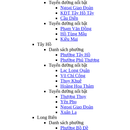
Tuyến đường nổi bật
Ngoại Giao Đoàn
KĐT Tây Hồ Tây
Cầu Diễn
Tuyến đường nổi bật
Phạm Văn Đồng
Hồ Tùng Mậu
Kiều Mai
Tây Hồ
Danh sách phường
Phường Tây Hồ
Phường Phú Thượng
Tuyến đường nổi bật
Lạc Long Quân
Võ Chí Công
Thụy Khuê
Hoàng Hoa Thám
Tuyến đường nổi bật
Thượng Thụy
Yên Phụ
Ngoại Giao Đoàn
Xuân La
Long Biên
Danh sách phường
Phường Bồ Đề