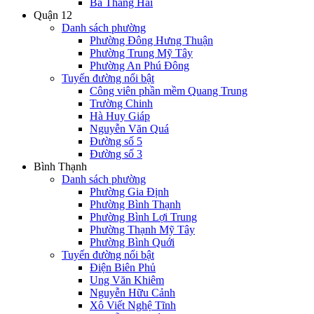
Ba Tháng Hai
Quận 12
Danh sách phường
Phường Đông Hưng Thuận
Phường Trung Mỹ Tây
Phường An Phú Đông
Tuyến đường nổi bật
Công viên phần mềm Quang Trung
Trường Chinh
Hà Huy Giáp
Nguyễn Văn Quá
Đường số 5
Đường số 3
Bình Thạnh
Danh sách phường
Phường Gia Định
Phường Bình Thạnh
Phường Bình Lợi Trung
Phường Thạnh Mỹ Tây
Phường Bình Quới
Tuyến đường nổi bật
Điện Biên Phủ
Ung Văn Khiêm
Nguyễn Hữu Cảnh
Xô Viết Nghệ Tĩnh