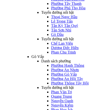
Phường Tây Thạnh
Phường Phú Thọ Hòa
Tuyến đường nổi bật
Thoại Ngọc Hầu
Lê Trọng Tấn
Tân Kỳ Tân Quý
Tân Sơn Nhì
Gò Dầu
Tuyến đường nổi bật
Chế Lan Viên
Dương Đức Hiền
Phan Chu Trinh
Gò Vấp
Danh sách phường
Phường Hạnh Thông
Phường An Nhơn
Phường Gò Vấp
Phường An Hội Tây
Phường Thông Tây Hội
Tuyến đường nổi bật
Phan Văn Trị
Quang Trung
Nguyễn Oanh
Nguyễn Kiệm
Phan Huy Ích