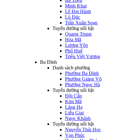
Bà Triệu
Minh Khai
Lê Đại Hành
Lò Đúc
Trần Xuân Soạn
Tuyến đường nổi bật
Quang Trung
Hòa Mã
Lương Yên
Phố Huế
Triệu Việt Vương
Ba Đình
Danh sách phường
Phường Ba Đình
Phường Giảng Võ
Phường Ngọc Hà
Tuyến đường nổi bật
Đội Cấn
Kim Mã
Láng Hạ
Liễu Giai
Ngọc Khánh
Tuyến đường nổi bật
Nguyễn Thái Học
Vạn Phúc