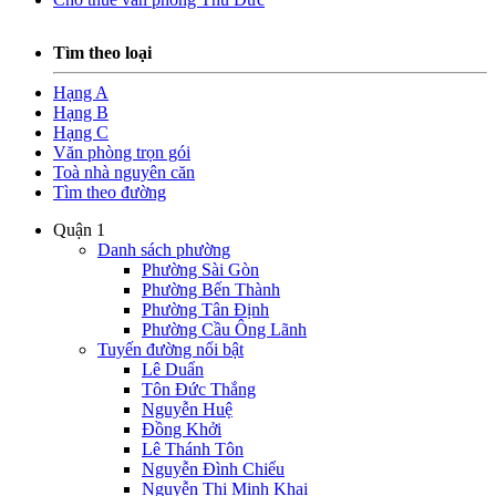
Tìm theo loại
Hạng A
Hạng B
Hạng C
Văn phòng trọn gói
Toà nhà nguyên căn
Tìm theo đường
Quận 1
Danh sách phường
Phường Sài Gòn
Phường Bến Thành
Phường Tân Định
Phường Cầu Ông Lãnh
Tuyến đường nổi bật
Lê Duẩn
Tôn Đức Thắng
Nguyễn Huệ
Đồng Khởi
Lê Thánh Tôn
Nguyễn Đình Chiểu
Nguyễn Thị Minh Khai