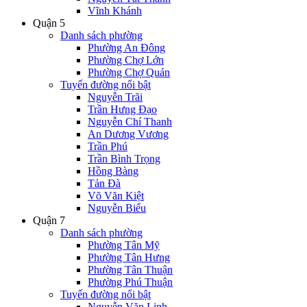
Vĩnh Khánh
Quận 5
Danh sách phường
Phường An Đông
Phường Chợ Lớn
Phường Chợ Quán
Tuyến đường nổi bật
Nguyễn Trãi
Trần Hưng Đạo
Nguyễn Chí Thanh
An Dương Vương
Trần Phú
Trần Bình Trọng
Hồng Bàng
Tản Đà
Võ Văn Kiệt
Nguyễn Biểu
Quận 7
Danh sách phường
Phường Tân Mỹ
Phường Tân Hưng
Phường Tân Thuận
Phường Phú Thuận
Tuyến đường nổi bật
Nguyễn Văn Linh