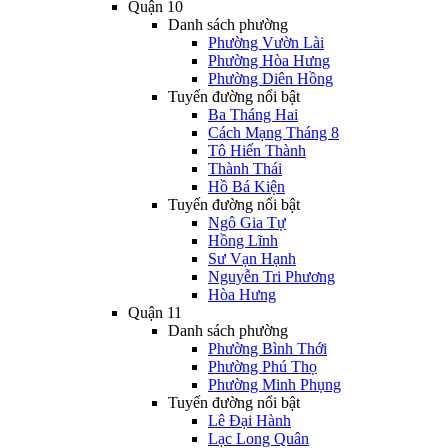
Quận 10
Danh sách phường
Phường Vườn Lài
Phường Hòa Hưng
Phường Diên Hồng
Tuyến đường nổi bật
Ba Tháng Hai
Cách Mạng Tháng 8
Tô Hiến Thành
Thành Thái
Hồ Bá Kiện
Tuyến đường nổi bật
Ngô Gia Tự
Hồng Lĩnh
Sư Vạn Hạnh
Nguyễn Tri Phương
Hòa Hưng
Quận 11
Danh sách phường
Phường Bình Thới
Phường Phú Thọ
Phường Minh Phụng
Tuyến đường nổi bật
Lê Đại Hành
Lạc Long Quân