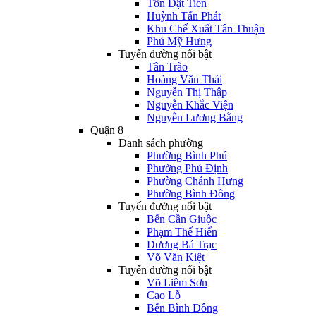
Tôn Dật Tiên
Huỳnh Tấn Phát
Khu Chế Xuất Tân Thuận
Phú Mỹ Hưng
Tuyến đường nổi bật
Tân Trào
Hoàng Văn Thái
Nguyễn Thị Thập
Nguyễn Khắc Viện
Nguyễn Lương Bằng
Quận 8
Danh sách phường
Phường Bình Phú
Phường Phú Định
Phường Chánh Hưng
Phường Bình Đông
Tuyến đường nổi bật
Bến Cần Giuộc
Phạm Thế Hiển
Dương Bá Trạc
Võ Văn Kiệt
Tuyến đường nổi bật
Võ Liêm Sơn
Cao Lỗ
Bến Bình Đông