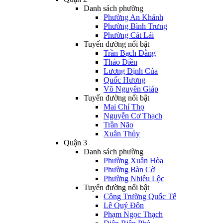
Danh sách phường
Phường An Khánh
Phường Bình Trưng
Phường Cát Lái
Tuyến đường nổi bật
Trần Bạch Đằng
Thảo Điền
Lương Định Của
Quốc Hương
Võ Nguyên Giáp
Tuyến đường nổi bật
Mai Chí Thọ
Nguyễn Cơ Thạch
Trần Não
Xuân Thủy
Quận 3
Danh sách phường
Phường Xuân Hòa
Phường Bàn Cờ
Phường Nhiêu Lộc
Tuyến đường nổi bật
Công Trường Quốc Tế
Lê Quý Đôn
Phạm Ngọc Thạch