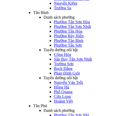
Nguyễn Kiệm
Trường Sa
Tân Bình
Danh sách phường
Phường Tân Sơn Hòa
Phường Tân Sơn Nhất
Phường Tân Hòa
Phường Bảy Hiền
Phường Tân Bình
Phường Tân Sơn
Tuyến đường nổi bật
Cộng Hòa
Sân Bay Tân Sơn Nhất
Trường Sơn
Bạch Đằng
Phan Đình Giót
Tuyến đường nổi bật
Nguyễn Văn Trỗi
Hồng Hà
Phổ Quang
Cửu Long
Hoàng Việt
Tân Phú
Danh sách phường
Phường Tân Sơn Nhì