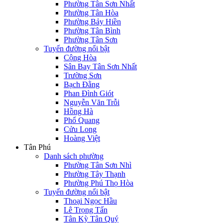
Phường Tân Sơn Nhất
Phường Tân Hòa
Phường Bảy Hiền
Phường Tân Bình
Phường Tân Sơn
Tuyến đường nổi bật
Cộng Hòa
Sân Bay Tân Sơn Nhất
Trường Sơn
Bạch Đằng
Phan Đình Giót
Nguyễn Văn Trỗi
Hồng Hà
Phổ Quang
Cửu Long
Hoàng Việt
Tân Phú
Danh sách phường
Phường Tân Sơn Nhì
Phường Tây Thạnh
Phường Phú Thọ Hòa
Tuyến đường nổi bật
Thoại Ngọc Hầu
Lê Trọng Tấn
Tân Kỳ Tân Quý