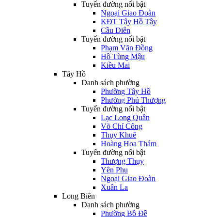
Tuyến đường nổi bật
Ngoại Giao Đoàn
KĐT Tây Hồ Tây
Cầu Diễn
Tuyến đường nổi bật
Phạm Văn Đồng
Hồ Tùng Mậu
Kiều Mai
Tây Hồ
Danh sách phường
Phường Tây Hồ
Phường Phú Thượng
Tuyến đường nổi bật
Lạc Long Quân
Võ Chí Công
Thụy Khuê
Hoàng Hoa Thám
Tuyến đường nổi bật
Thượng Thụy
Yên Phụ
Ngoại Giao Đoàn
Xuân La
Long Biên
Danh sách phường
Phường Bồ Đề