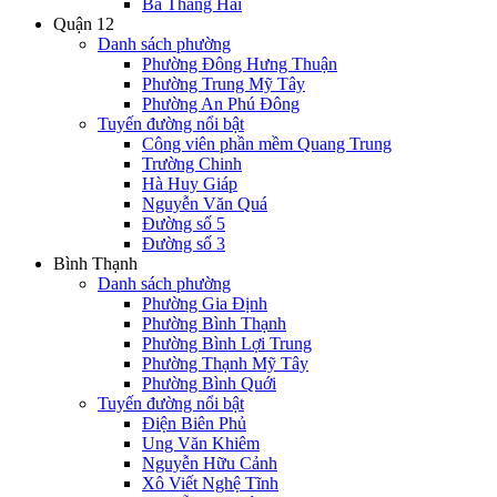
Ba Tháng Hai
Quận 12
Danh sách phường
Phường Đông Hưng Thuận
Phường Trung Mỹ Tây
Phường An Phú Đông
Tuyến đường nổi bật
Công viên phần mềm Quang Trung
Trường Chinh
Hà Huy Giáp
Nguyễn Văn Quá
Đường số 5
Đường số 3
Bình Thạnh
Danh sách phường
Phường Gia Định
Phường Bình Thạnh
Phường Bình Lợi Trung
Phường Thạnh Mỹ Tây
Phường Bình Quới
Tuyến đường nổi bật
Điện Biên Phủ
Ung Văn Khiêm
Nguyễn Hữu Cảnh
Xô Viết Nghệ Tĩnh