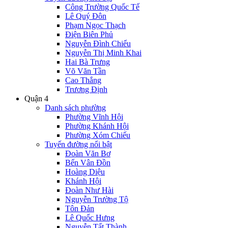
Công Trường Quốc Tế
Lê Quý Đôn
Phạm Ngọc Thạch
Điện Biên Phủ
Nguyễn Đình Chiểu
Nguyễn Thị Minh Khai
Hai Bà Trưng
Võ Văn Tần
Cao Thắng
Trương Định
Quận 4
Danh sách phường
Phường Vĩnh Hội
Phường Khánh Hội
Phường Xóm Chiếu
Tuyến đường nổi bật
Đoàn Văn Bơ
Bến Vân Đồn
Hoàng Diệu
Khánh Hội
Đoàn Như Hài
Nguyễn Trường Tộ
Tôn Đản
Lê Quốc Hưng
Nguyễn Tất Thành