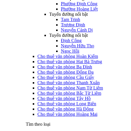
Phường Định Công
Phường Hoàng Liệt
Tuyến đường nổi bật
Tam Trinh
Trương Định
Nguyễn Cảnh Dị
Tuyến đường nổi bật
Định Công
Nguyễn Hữu Thọ
Ngọc Hồi
Cho thuê văn phòng Hoàn Kiếm
Cho thuê văn phòng Hai Bà Trưng
Cho thuê văn phòng Ba Đình
Cho thuê văn phòng Đống Đa
Cho thuê văn phòng Cầu Giấy
Cho thuê văn phòng Thanh Xuân
Cho thuê văn phòng Nam Từ Liêm
Cho thuê văn phòng Bắc Từ Liêm
Cho thuê văn phòng Tây Hồ
Cho thuê văn phòng Long Biên
Cho thuê văn phòng Hà Đông
Cho thuê văn phòng Hoàng Mai
Tìm theo loại