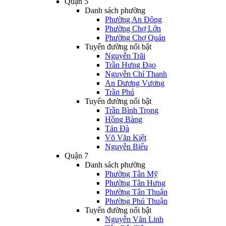
Quận 5
Danh sách phường
Phường An Đông
Phường Chợ Lớn
Phường Chợ Quán
Tuyến đường nổi bật
Nguyễn Trãi
Trần Hưng Đạo
Nguyễn Chí Thanh
An Dương Vương
Trần Phú
Tuyến đường nổi bật
Trần Bình Trọng
Hồng Bàng
Tản Đà
Võ Văn Kiệt
Nguyễn Biểu
Quận 7
Danh sách phường
Phường Tân Mỹ
Phường Tân Hưng
Phường Tân Thuận
Phường Phú Thuận
Tuyến đường nổi bật
Nguyễn Văn Linh