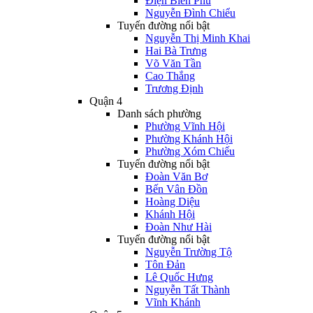
Điện Biên Phủ
Nguyễn Đình Chiểu
Tuyến đường nổi bật
Nguyễn Thị Minh Khai
Hai Bà Trưng
Võ Văn Tần
Cao Thắng
Trương Định
Quận 4
Danh sách phường
Phường Vĩnh Hội
Phường Khánh Hội
Phường Xóm Chiếu
Tuyến đường nổi bật
Đoàn Văn Bơ
Bến Vân Đồn
Hoàng Diệu
Khánh Hội
Đoàn Như Hài
Tuyến đường nổi bật
Nguyễn Trường Tộ
Tôn Đản
Lê Quốc Hưng
Nguyễn Tất Thành
Vĩnh Khánh