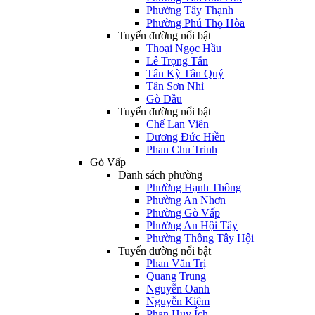
Phường Tây Thạnh
Phường Phú Thọ Hòa
Tuyến đường nổi bật
Thoại Ngọc Hầu
Lê Trọng Tấn
Tân Kỳ Tân Quý
Tân Sơn Nhì
Gò Dầu
Tuyến đường nổi bật
Chế Lan Viên
Dương Đức Hiền
Phan Chu Trinh
Gò Vấp
Danh sách phường
Phường Hạnh Thông
Phường An Nhơn
Phường Gò Vấp
Phường An Hội Tây
Phường Thông Tây Hội
Tuyến đường nổi bật
Phan Văn Trị
Quang Trung
Nguyễn Oanh
Nguyễn Kiệm
Phan Huy Ích