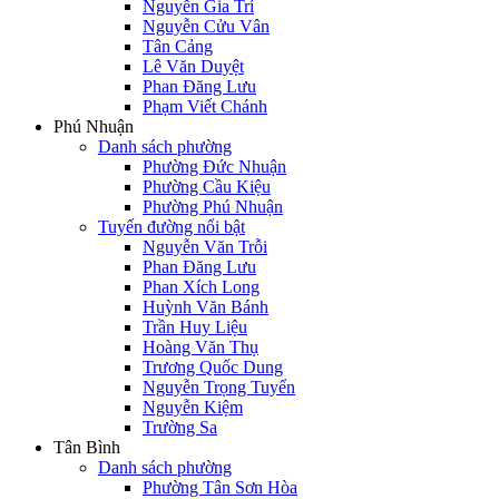
Nguyễn Gia Trí
Nguyễn Cửu Vân
Tân Cảng
Lê Văn Duyệt
Phan Đăng Lưu
Phạm Viết Chánh
Phú Nhuận
Danh sách phường
Phường Đức Nhuận
Phường Cầu Kiệu
Phường Phú Nhuận
Tuyến đường nổi bật
Nguyễn Văn Trỗi
Phan Đăng Lưu
Phan Xích Long
Huỳnh Văn Bánh
Trần Huy Liệu
Hoàng Văn Thụ
Trương Quốc Dung
Nguyễn Trọng Tuyển
Nguyễn Kiệm
Trường Sa
Tân Bình
Danh sách phường
Phường Tân Sơn Hòa