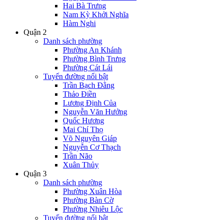
Hai Bà Trưng
Nam Kỳ Khởi Nghĩa
Hàm Nghi
Quận 2
Danh sách phường
Phường An Khánh
Phường Bình Trưng
Phường Cát Lái
Tuyến đường nổi bật
Trần Bạch Đằng
Thảo Điền
Lương Định Của
Nguyễn Văn Hưởng
Quốc Hương
Mai Chí Thọ
Võ Nguyên Giáp
Nguyễn Cơ Thạch
Trần Não
Xuân Thủy
Quận 3
Danh sách phường
Phường Xuân Hòa
Phường Bàn Cờ
Phường Nhiêu Lộc
Tuyến đường nổi bật