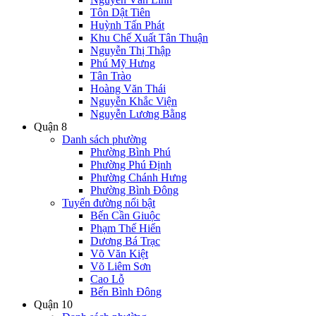
Tôn Dật Tiên
Huỳnh Tấn Phát
Khu Chế Xuất Tân Thuận
Nguyễn Thị Thập
Phú Mỹ Hưng
Tân Trào
Hoàng Văn Thái
Nguyễn Khắc Viện
Nguyễn Lương Bằng
Quận 8
Danh sách phường
Phường Bình Phú
Phường Phú Định
Phường Chánh Hưng
Phường Bình Đông
Tuyến đường nổi bật
Bến Cần Giuộc
Phạm Thế Hiển
Dương Bá Trạc
Võ Văn Kiệt
Võ Liêm Sơn
Cao Lỗ
Bến Bình Đông
Quận 10