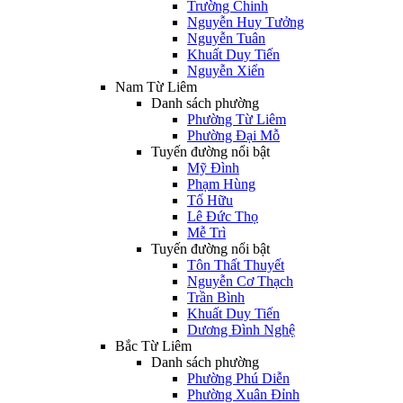
Trường Chinh
Nguyễn Huy Tưởng
Nguyễn Tuân
Khuất Duy Tiến
Nguyễn Xiển
Nam Từ Liêm
Danh sách phường
Phường Từ Liêm
Phường Đại Mỗ
Tuyến đường nổi bật
Mỹ Đình
Phạm Hùng
Tố Hữu
Lê Đức Thọ
Mễ Trì
Tuyến đường nổi bật
Tôn Thất Thuyết
Nguyễn Cơ Thạch
Trần Bình
Khuất Duy Tiến
Dương Đình Nghệ
Bắc Từ Liêm
Danh sách phường
Phường Phú Diễn
Phường Xuân Đỉnh