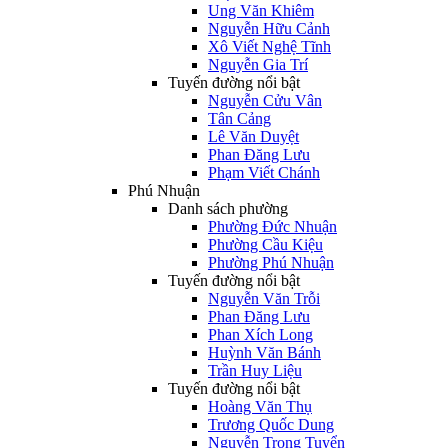
Ung Văn Khiêm
Nguyễn Hữu Cảnh
Xô Viết Nghệ Tĩnh
Nguyễn Gia Trí
Tuyến đường nổi bật
Nguyễn Cửu Vân
Tân Cảng
Lê Văn Duyệt
Phan Đăng Lưu
Phạm Viết Chánh
Phú Nhuận
Danh sách phường
Phường Đức Nhuận
Phường Cầu Kiệu
Phường Phú Nhuận
Tuyến đường nổi bật
Nguyễn Văn Trỗi
Phan Đăng Lưu
Phan Xích Long
Huỳnh Văn Bánh
Trần Huy Liệu
Tuyến đường nổi bật
Hoàng Văn Thụ
Trương Quốc Dung
Nguyễn Trọng Tuyển