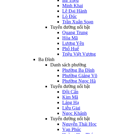
Bà Triệu
Minh Khai
Lê Đại Hành
Lò Đúc
Trần Xuân Soạn
Tuyến đường nổi bật
Quang Trung
Hòa Mã
Lương Yên
Phố Huế
Triệu Việt Vương
Ba Đình
Danh sách phường
Phường Ba Đình
Phường Giảng Võ
Phường Ngọc Hà
Tuyến đường nổi bật
Đội Cấn
Kim Mã
Láng Hạ
Liễu Giai
Ngọc Khánh
Tuyến đường nổi bật
Nguyễn Thái Học
Vạn Phúc