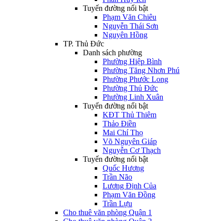
Tuyến đường nổi bật
Phạm Văn Chiêu
Nguyễn Thái Sơn
Nguyên Hồng
TP. Thủ Đức
Danh sách phường
Phường Hiệp Bình
Phường Tăng Nhơn Phú
Phường Phước Long
Phường Thủ Đức
Phường Linh Xuân
Tuyến đường nổi bật
KĐT Thủ Thiêm
Thảo Điền
Mai Chí Thọ
Võ Nguyên Giáp
Nguyễn Cơ Thạch
Tuyến đường nổi bật
Quốc Hương
Trần Não
Lương Định Của
Phạm Văn Đồng
Trần Lựu
Cho thuê văn phòng Quận 1