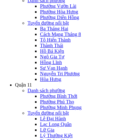
Danh sách phường
Phường Vườn Lài
Phường Hòa Hưng
Phường Diên Hồng
Tuyến đường nổi bật
Ba Tháng Hai
Cách Mạng Tháng 8
Tô Hiến Thành
Thành Thái
Hồ Bá Kiện
Ngô Gia Tự
Hồng Lĩnh
Sư Vạn Hạnh
Nguyễn Tri Phương
Hòa Hưng
Quận 11
Danh sách phường
Phường Bình Thới
Phường Phú Thọ
Phường Minh Phụng
Tuyến đường nổi bật
Lê Đại Hành
Lạc Long Quân
Lữ Gia
Lý Thường Kiệt