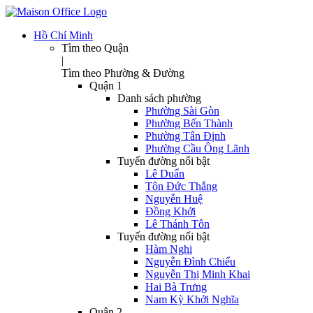
Hồ Chí Minh
Tìm theo Quận
|
Tìm theo Phường & Đường
Quận 1
Danh sách phường
Phường Sài Gòn
Phường Bến Thành
Phường Tân Định
Phường Cầu Ông Lãnh
Tuyến đường nổi bật
Lê Duẩn
Tôn Đức Thắng
Nguyễn Huệ
Đồng Khởi
Lê Thánh Tôn
Tuyến đường nổi bật
Hàm Nghi
Nguyễn Đình Chiểu
Nguyễn Thị Minh Khai
Hai Bà Trưng
Nam Kỳ Khởi Nghĩa
Quận 2