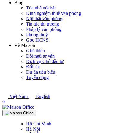
Blog
Tòa nhà nổi bật
Kinh nghiệm thuê văn phòng
Nội thất văn phòng
Tin tức thị trường
Pháp lý văn phòng
Phong thuỷ
Góc HCNS
Về Maison
Giới thiệu
Đội ngũ tư vấn
Dịch vụ Chủ đầu tư
Đối tác
Dự án tiêu biểu
Tuyển dụng
Việt Nam
English
0
Hồ Chí Minh
Hà Nội