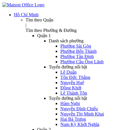
Hồ Chí Minh
Tìm theo Quận
|
Tìm theo Phường & Đường
Quận 1
Danh sách phường
Phường Sài Gòn
Phường Bến Thành
Phường Tân Định
Phường Cầu Ông Lãnh
Tuyến đường nổi bật
Lê Duẩn
Tôn Đức Thắng
Nguyễn Huệ
Đồng Khởi
Lê Thánh Tôn
Tuyến đường nổi bật
Hàm Nghi
Nguyễn Đình Chiểu
Nguyễn Thị Minh Khai
Hai Bà Trưng
Nam Kỳ Khởi Nghĩa
Quận 2