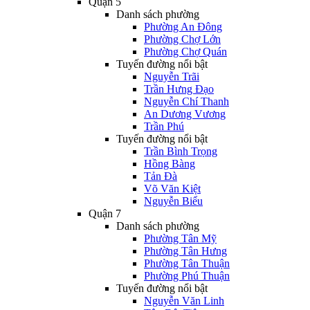
Quận 5
Danh sách phường
Phường An Đông
Phường Chợ Lớn
Phường Chợ Quán
Tuyến đường nổi bật
Nguyễn Trãi
Trần Hưng Đạo
Nguyễn Chí Thanh
An Dương Vương
Trần Phú
Tuyến đường nổi bật
Trần Bình Trọng
Hồng Bàng
Tản Đà
Võ Văn Kiệt
Nguyễn Biểu
Quận 7
Danh sách phường
Phường Tân Mỹ
Phường Tân Hưng
Phường Tân Thuận
Phường Phú Thuận
Tuyến đường nổi bật
Nguyễn Văn Linh