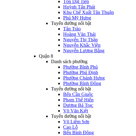
Tôn Dật Tiên
Huỳnh Tấn Phát
Khu Chế Xuất Tân Thuận
Phú Mỹ Hưng
Tuyến đường nổi bật
Tân Trào
Hoàng Văn Thái
Nguyễn Thị Thập
Nguyễn Khắc Viện
Nguyễn Lương Bằng
Quận 8
Danh sách phường
Phường Bình Phú
Phường Phú Định
Phường Chánh Hưng
Phường Bình Đông
Tuyến đường nổi bật
Bến Cần Giuộc
Phạm Thế Hiển
Dương Bá Trạc
Võ Văn Kiệt
Tuyến đường nổi bật
Võ Liêm Sơn
Cao Lỗ
Bến Bình Đông