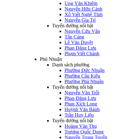
Ung Văn Khiêm
Nguyễn Hữu Cảnh
Xô Viết Nghệ Tĩnh
Nguyễn Gia Trí
Tuyến đường nổi bật
Nguyễn Cửu Vân
Tân Cảng
Lê Văn Duyệt
Phan Đăng Lưu
Phạm Viết Chánh
Phú Nhuận
Danh sách phường
Phường Đức Nhuận
Phường Cầu Kiệu
Phường Phú Nhuận
Tuyến đường nổi bật
Nguyễn Văn Trỗi
Phan Đăng Lưu
Phan Xích Long
Huỳnh Văn Bánh
Trần Huy Liệu
Tuyến đường nổi bật
Hoàng Văn Thụ
Trương Quốc Dung
Nguyễn Trọng Tuyển