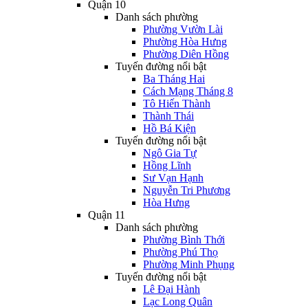
Quận 10
Danh sách phường
Phường Vườn Lài
Phường Hòa Hưng
Phường Diên Hồng
Tuyến đường nổi bật
Ba Tháng Hai
Cách Mạng Tháng 8
Tô Hiến Thành
Thành Thái
Hồ Bá Kiện
Tuyến đường nổi bật
Ngô Gia Tự
Hồng Lĩnh
Sư Vạn Hạnh
Nguyễn Tri Phương
Hòa Hưng
Quận 11
Danh sách phường
Phường Bình Thới
Phường Phú Thọ
Phường Minh Phụng
Tuyến đường nổi bật
Lê Đại Hành
Lạc Long Quân