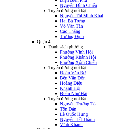
Điện Biên Phủ
Nguyễn Đình Chiểu
Tuyến đường nổi bật
Nguyễn Thị Minh Khai
Hai Bà Trưng
Võ Văn Tần
Cao Thắng
Trương Định
Quận 4
Danh sách phường
Phường Vĩnh Hội
Phường Khánh Hội
Phường Xóm Chiếu
Tuyến đường nổi bật
Đoàn Văn Bơ
Bến Vân Đồn
Hoàng Diệu
Khánh Hội
Đoàn Như Hài
Tuyến đường nổi bật
Nguyễn Trường Tộ
Tôn Đản
Lê Quốc Hưng
Nguyễn Tất Thành
Vĩnh Khánh