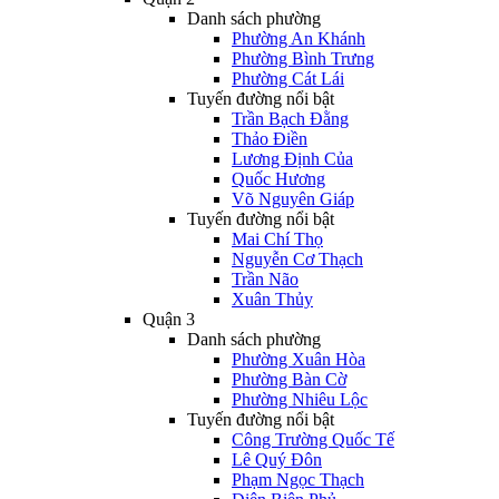
Danh sách phường
Phường An Khánh
Phường Bình Trưng
Phường Cát Lái
Tuyến đường nổi bật
Trần Bạch Đằng
Thảo Điền
Lương Định Của
Quốc Hương
Võ Nguyên Giáp
Tuyến đường nổi bật
Mai Chí Thọ
Nguyễn Cơ Thạch
Trần Não
Xuân Thủy
Quận 3
Danh sách phường
Phường Xuân Hòa
Phường Bàn Cờ
Phường Nhiêu Lộc
Tuyến đường nổi bật
Công Trường Quốc Tế
Lê Quý Đôn
Phạm Ngọc Thạch