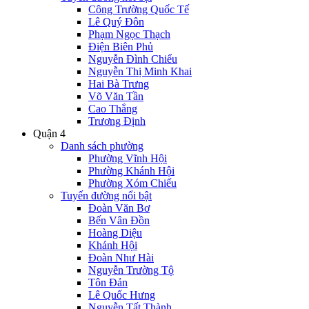
Công Trường Quốc Tế
Lê Quý Đôn
Phạm Ngọc Thạch
Điện Biên Phủ
Nguyễn Đình Chiểu
Nguyễn Thị Minh Khai
Hai Bà Trưng
Võ Văn Tần
Cao Thắng
Trương Định
Quận 4
Danh sách phường
Phường Vĩnh Hội
Phường Khánh Hội
Phường Xóm Chiếu
Tuyến đường nổi bật
Đoàn Văn Bơ
Bến Vân Đồn
Hoàng Diệu
Khánh Hội
Đoàn Như Hài
Nguyễn Trường Tộ
Tôn Đản
Lê Quốc Hưng
Nguyễn Tất Thành