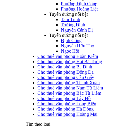
Phường Định Công
Phường Hoàng Liệt
Tuyến đường nổi bật
Tam Trinh
Trương Định
Nguyễn Cảnh Dị
Tuyến đường nổi bật
Định Công
Nguyễn Hữu Thọ
Ngọc Hồi
Cho thuê văn phòng Hoàn Kiếm
Cho thuê văn phòng Hai Bà Trưng
Cho thuê văn phòng Ba Đình
Cho thuê văn phòng Đống Đa
Cho thuê văn phòng Cầu Giấy
Cho thuê văn phòng Thanh Xuân
Cho thuê văn phòng Nam Từ Liêm
Cho thuê văn phòng Bắc Từ Liêm
Cho thuê văn phòng Tây Hồ
Cho thuê văn phòng Long Biên
Cho thuê văn phòng Hà Đông
Cho thuê văn phòng Hoàng Mai
Tìm theo loại