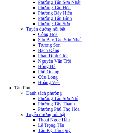
Phường Tân Sơn Nhất
Phường Tân Hòa
Phường Bảy Hiền
Phường Tân Bình
Phường Tân Sơn
Tuyến đường nổi bật
Cộng Hòa
Sân Bay Tân Sơn Nhất
Trường Sơn
Bạch Đằng
Phan Đình Giót
Nguyễn Văn Trỗi
Hồng Hà
Phổ Quang
Cửu Long
Hoàng Việt
Tân Phú
Danh sách phường
Phường Tân Sơn Nhì
Phường Tây Thạnh
Phường Phú Thọ Hòa
Tuyến đường nổi bật
Thoại Ngọc Hầu
Lê Trọng Tấn
Tân Kỳ Tân Quý