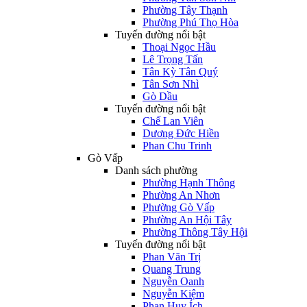
Phường Tây Thạnh
Phường Phú Thọ Hòa
Tuyến đường nổi bật
Thoại Ngọc Hầu
Lê Trọng Tấn
Tân Kỳ Tân Quý
Tân Sơn Nhì
Gò Dầu
Tuyến đường nổi bật
Chế Lan Viên
Dương Đức Hiền
Phan Chu Trinh
Gò Vấp
Danh sách phường
Phường Hạnh Thông
Phường An Nhơn
Phường Gò Vấp
Phường An Hội Tây
Phường Thông Tây Hội
Tuyến đường nổi bật
Phan Văn Trị
Quang Trung
Nguyễn Oanh
Nguyễn Kiệm
Phan Huy Ích