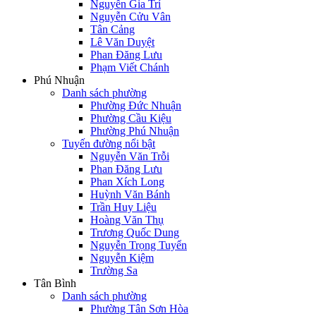
Nguyễn Gia Trí
Nguyễn Cửu Vân
Tân Cảng
Lê Văn Duyệt
Phan Đăng Lưu
Phạm Viết Chánh
Phú Nhuận
Danh sách phường
Phường Đức Nhuận
Phường Cầu Kiệu
Phường Phú Nhuận
Tuyến đường nổi bật
Nguyễn Văn Trỗi
Phan Đăng Lưu
Phan Xích Long
Huỳnh Văn Bánh
Trần Huy Liệu
Hoàng Văn Thụ
Trương Quốc Dung
Nguyễn Trọng Tuyển
Nguyễn Kiệm
Trường Sa
Tân Bình
Danh sách phường
Phường Tân Sơn Hòa