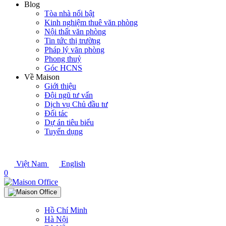
Blog
Tòa nhà nổi bật
Kinh nghiệm thuê văn phòng
Nội thất văn phòng
Tin tức thị trường
Pháp lý văn phòng
Phong thuỷ
Góc HCNS
Về Maison
Giới thiệu
Đội ngũ tư vấn
Dịch vụ Chủ đầu tư
Đối tác
Dự án tiêu biểu
Tuyển dụng
Việt Nam
English
0
Hồ Chí Minh
Hà Nội