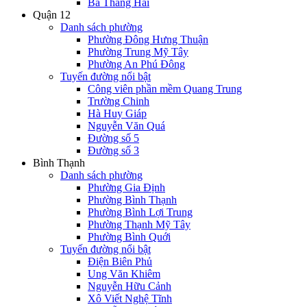
Ba Tháng Hai
Quận 12
Danh sách phường
Phường Đông Hưng Thuận
Phường Trung Mỹ Tây
Phường An Phú Đông
Tuyến đường nổi bật
Công viên phần mềm Quang Trung
Trường Chinh
Hà Huy Giáp
Nguyễn Văn Quá
Đường số 5
Đường số 3
Bình Thạnh
Danh sách phường
Phường Gia Định
Phường Bình Thạnh
Phường Bình Lợi Trung
Phường Thạnh Mỹ Tây
Phường Bình Quới
Tuyến đường nổi bật
Điện Biên Phủ
Ung Văn Khiêm
Nguyễn Hữu Cảnh
Xô Viết Nghệ Tĩnh