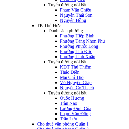
Tuyến đường nổi bật
Phạm Văn Chiêu
Nguyễn Thái Sơn
Nguyên Hồng
TP. Thủ Đức
Danh sách phường
Phường Hiệp Bình
Phường Tăng Nhơn Phú
Phường Phước Long
Phường Thủ Đức
Phường Linh Xuân
Tuyến đường nổi bật
KĐT Thủ Thiêm
Thảo Điền
Mai Chí Thọ
Võ Nguyên Giáp
Nguyễn Cơ Thạch
Tuyến đường nổi bật
Quốc Hương
Trần Não
Lương Định Của
Phạm Văn Đồng
Trần Lựu
Cho thuê văn phòng Quận 1