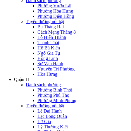
Danh sách phường
Phường Vườn Lài
Phường Hòa Hưng
Phường Diên Hồng
Tuyến đường nổi bật
Ba Tháng Hai
Cách Mạng Tháng 8
Tô Hiến Thành
Thành Thái
Hồ Bá Kiện
Ngô Gia Tự
Hồng Lĩnh
Sư Vạn Hạnh
Nguyễn Tri Phương
Hòa Hưng
Quận 11
Danh sách phường
Phường Bình Thới
Phường Phú Thọ
Phường Minh Phụng
Tuyến đường nổi bật
Lê Đại Hành
Lạc Long Quân
Lữ Gia
Lý Thường Kiệt