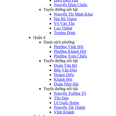
Điện Biên Phủ
Nguyễn Đình Chiểu
Tuyến đường nổi bật
Nguyễn Thị Minh Khai
Hai Bà Trưng
Võ Văn Tần
Cao Thắng
Trương Định
Quận 4
Danh sách phường
Phường Vĩnh Hội
Phường Khánh Hội
Phường Xóm Chiếu
Tuyến đường nổi bật
Đoàn Văn Bơ
Bến Vân Đồn
Hoàng Diệu
Khánh Hội
Đoàn Như Hài
Tuyến đường nổi bật
Nguyễn Trường Tộ
Tôn Đản
Lê Quốc Hưng
Nguyễn Tất Thành
Vĩnh Khánh