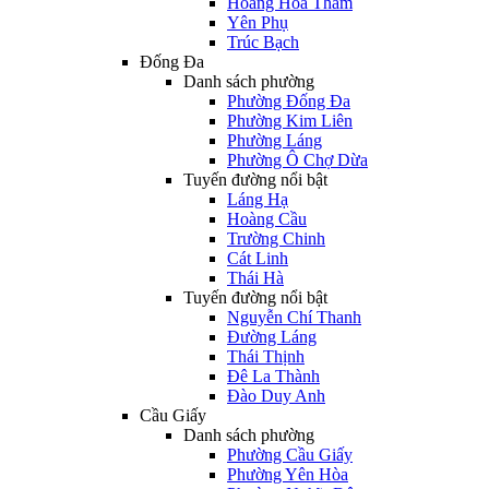
Hoàng Hoa Thám
Yên Phụ
Trúc Bạch
Đống Đa
Danh sách phường
Phường Đống Đa
Phường Kim Liên
Phường Láng
Phường Ô Chợ Dừa
Tuyến đường nổi bật
Láng Hạ
Hoàng Cầu
Trường Chinh
Cát Linh
Thái Hà
Tuyến đường nổi bật
Nguyễn Chí Thanh
Đường Láng
Thái Thịnh
Đê La Thành
Đào Duy Anh
Cầu Giấy
Danh sách phường
Phường Cầu Giấy
Phường Yên Hòa