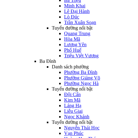
Bà Triệu
Minh Khai
Lê Đại Hành
Lò Đúc
Trần Xuân Soạn
Tuyến đường nổi bật
Quang Trung
Hòa Mã
Lương Yên
Phố Huế
Triệu Việt Vương
Ba Đình
Danh sách phường
Phường Ba Đình
Phường Giảng Võ
Phường Ngọc Hà
Tuyến đường nổi bật
Đội Cấn
Kim Mã
Láng Hạ
Liễu Giai
Ngọc Khánh
Tuyến đường nổi bật
Nguyễn Thái Học
Vạn Phúc