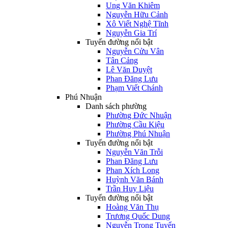
Ung Văn Khiêm
Nguyễn Hữu Cảnh
Xô Viết Nghệ Tĩnh
Nguyễn Gia Trí
Tuyến đường nổi bật
Nguyễn Cửu Vân
Tân Cảng
Lê Văn Duyệt
Phan Đăng Lưu
Phạm Viết Chánh
Phú Nhuận
Danh sách phường
Phường Đức Nhuận
Phường Cầu Kiệu
Phường Phú Nhuận
Tuyến đường nổi bật
Nguyễn Văn Trỗi
Phan Đăng Lưu
Phan Xích Long
Huỳnh Văn Bánh
Trần Huy Liệu
Tuyến đường nổi bật
Hoàng Văn Thụ
Trương Quốc Dung
Nguyễn Trọng Tuyển