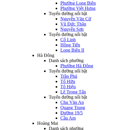
Phường Long Biên
Phường Việt Hưng
Tuyến đường nổi bật
Nguyễn Văn Cừ
Vũ Đức Thận
Nguyễn Sơn
Tuyến đường nổi bật
Cổ Linh
Hồng Tiến
Long Biên II
Hà Đông
Danh sách phường
Phường Hà Đông
Tuyến đường nổi bật
Trần Phú
Tố Hữu
Tô Hiệu
Lê Trọng Tấn
Tuyến đường nổi bật
Chu Văn An
Quang Trung
Đường 19/5
Cầu Am
Hoàng Mai
Danh sách phường