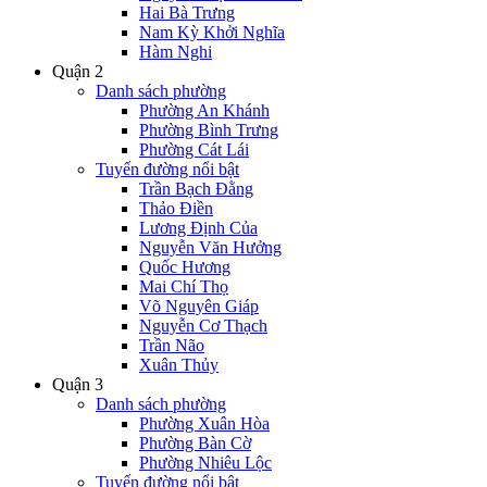
Hai Bà Trưng
Nam Kỳ Khởi Nghĩa
Hàm Nghi
Quận 2
Danh sách phường
Phường An Khánh
Phường Bình Trưng
Phường Cát Lái
Tuyến đường nổi bật
Trần Bạch Đằng
Thảo Điền
Lương Định Của
Nguyễn Văn Hưởng
Quốc Hương
Mai Chí Thọ
Võ Nguyên Giáp
Nguyễn Cơ Thạch
Trần Não
Xuân Thủy
Quận 3
Danh sách phường
Phường Xuân Hòa
Phường Bàn Cờ
Phường Nhiêu Lộc
Tuyến đường nổi bật