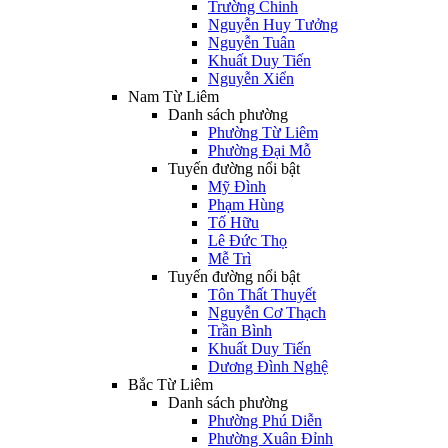
Trường Chinh
Nguyễn Huy Tưởng
Nguyễn Tuân
Khuất Duy Tiến
Nguyễn Xiển
Nam Từ Liêm
Danh sách phường
Phường Từ Liêm
Phường Đại Mỗ
Tuyến đường nổi bật
Mỹ Đình
Phạm Hùng
Tố Hữu
Lê Đức Thọ
Mễ Trì
Tuyến đường nổi bật
Tôn Thất Thuyết
Nguyễn Cơ Thạch
Trần Bình
Khuất Duy Tiến
Dương Đình Nghệ
Bắc Từ Liêm
Danh sách phường
Phường Phú Diễn
Phường Xuân Đỉnh