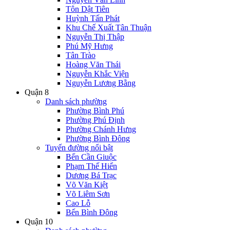
Tôn Dật Tiên
Huỳnh Tấn Phát
Khu Chế Xuất Tân Thuận
Nguyễn Thị Thập
Phú Mỹ Hưng
Tân Trào
Hoàng Văn Thái
Nguyễn Khắc Viện
Nguyễn Lương Bằng
Quận 8
Danh sách phường
Phường Bình Phú
Phường Phú Định
Phường Chánh Hưng
Phường Bình Đông
Tuyến đường nổi bật
Bến Cần Giuộc
Phạm Thế Hiển
Dương Bá Trạc
Võ Văn Kiệt
Võ Liêm Sơn
Cao Lỗ
Bến Bình Đông
Quận 10