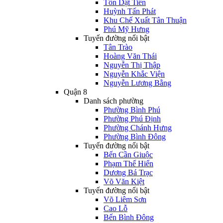
Tôn Dật Tiên
Huỳnh Tấn Phát
Khu Chế Xuất Tân Thuận
Phú Mỹ Hưng
Tuyến đường nổi bật
Tân Trào
Hoàng Văn Thái
Nguyễn Thị Thập
Nguyễn Khắc Viện
Nguyễn Lương Bằng
Quận 8
Danh sách phường
Phường Bình Phú
Phường Phú Định
Phường Chánh Hưng
Phường Bình Đông
Tuyến đường nổi bật
Bến Cần Giuộc
Phạm Thế Hiển
Dương Bá Trạc
Võ Văn Kiệt
Tuyến đường nổi bật
Võ Liêm Sơn
Cao Lỗ
Bến Bình Đông