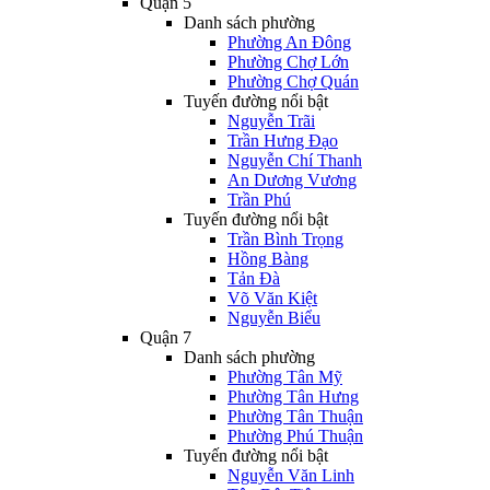
Quận 5
Danh sách phường
Phường An Đông
Phường Chợ Lớn
Phường Chợ Quán
Tuyến đường nổi bật
Nguyễn Trãi
Trần Hưng Đạo
Nguyễn Chí Thanh
An Dương Vương
Trần Phú
Tuyến đường nổi bật
Trần Bình Trọng
Hồng Bàng
Tản Đà
Võ Văn Kiệt
Nguyễn Biểu
Quận 7
Danh sách phường
Phường Tân Mỹ
Phường Tân Hưng
Phường Tân Thuận
Phường Phú Thuận
Tuyến đường nổi bật
Nguyễn Văn Linh