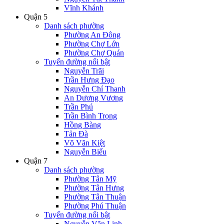
Vĩnh Khánh
Quận 5
Danh sách phường
Phường An Đông
Phường Chợ Lớn
Phường Chợ Quán
Tuyến đường nổi bật
Nguyễn Trãi
Trần Hưng Đạo
Nguyễn Chí Thanh
An Dương Vương
Trần Phú
Trần Bình Trọng
Hồng Bàng
Tản Đà
Võ Văn Kiệt
Nguyễn Biểu
Quận 7
Danh sách phường
Phường Tân Mỹ
Phường Tân Hưng
Phường Tân Thuận
Phường Phú Thuận
Tuyến đường nổi bật
Nguyễn Văn Linh