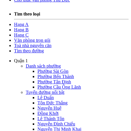
Tìm theo loại
Hạng A
Hạng B
Hạng C
Văn phòng trọn gói
Toà nhà nguyên căn
Tìm theo đường
Quận 1
Danh sách phường
Phường Sài Gòn
Phường Bến Thành
Phường Tân Định
Phường Cầu Ông Lãnh
Tuyến đường nổi bật
Lê Duẩn
Tôn Đức Thắng
Nguyễn Huệ
Đồng Khởi
Lê Thánh Tôn
Nguyễn Đình Chiểu
Nguyễn Thị Minh Khai