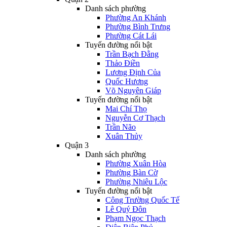
Danh sách phường
Phường An Khánh
Phường Bình Trưng
Phường Cát Lái
Tuyến đường nổi bật
Trần Bạch Đằng
Thảo Điền
Lương Định Của
Quốc Hương
Võ Nguyên Giáp
Tuyến đường nổi bật
Mai Chí Thọ
Nguyễn Cơ Thạch
Trần Não
Xuân Thủy
Quận 3
Danh sách phường
Phường Xuân Hòa
Phường Bàn Cờ
Phường Nhiêu Lộc
Tuyến đường nổi bật
Công Trường Quốc Tế
Lê Quý Đôn
Phạm Ngọc Thạch