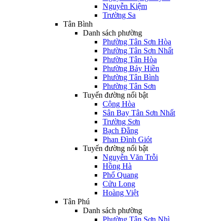
Nguyễn Kiệm
Trường Sa
Tân Bình
Danh sách phường
Phường Tân Sơn Hòa
Phường Tân Sơn Nhất
Phường Tân Hòa
Phường Bảy Hiền
Phường Tân Bình
Phường Tân Sơn
Tuyến đường nổi bật
Cộng Hòa
Sân Bay Tân Sơn Nhất
Trường Sơn
Bạch Đằng
Phan Đình Giót
Tuyến đường nổi bật
Nguyễn Văn Trỗi
Hồng Hà
Phổ Quang
Cửu Long
Hoàng Việt
Tân Phú
Danh sách phường
Phường Tân Sơn Nhì