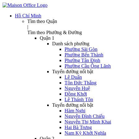
Hồ Chí Minh
Tìm theo Quận
|
Tìm theo Phường & Đường
Quận 1
Danh sách phường
Phường Sài Gòn
Phường Bến Thành
Phường Tân Định
Phường Cầu Ông Lãnh
Tuyến đường nổi bật
Lê Duẩn
Tôn Đức Thắng
Nguyễn Huệ
Đồng Khởi
Lê Thánh Tôn
Tuyến đường nổi bật
Hàm Nghi
Nguyễn Đình Chiểu
Nguyễn Thị Minh Khai
Hai Bà Trưng
Nam Kỳ Khởi Nghĩa
Quận 2