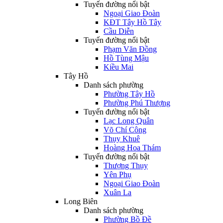
Tuyến đường nổi bật
Ngoại Giao Đoàn
KĐT Tây Hồ Tây
Cầu Diễn
Tuyến đường nổi bật
Phạm Văn Đồng
Hồ Tùng Mậu
Kiều Mai
Tây Hồ
Danh sách phường
Phường Tây Hồ
Phường Phú Thượng
Tuyến đường nổi bật
Lạc Long Quân
Võ Chí Công
Thụy Khuê
Hoàng Hoa Thám
Tuyến đường nổi bật
Thượng Thụy
Yên Phụ
Ngoại Giao Đoàn
Xuân La
Long Biên
Danh sách phường
Phường Bồ Đề