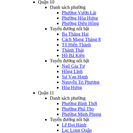
Quận 10
Danh sách phường
Phường Vườn Lài
Phường Hòa Hưng
Phường Diên Hồng
Tuyến đường nổi bật
Ba Tháng Hai
Cách Mạng Tháng 8
Tô Hiến Thành
Thành Thái
Hồ Bá Kiện
Tuyến đường nổi bật
Ngô Gia Tự
Hồng Lĩnh
Sư Vạn Hạnh
Nguyễn Tri Phương
Hòa Hưng
Quận 11
Danh sách phường
Phường Bình Thới
Phường Phú Thọ
Phường Minh Phụng
Tuyến đường nổi bật
Lê Đại Hành
Lạc Long Quân