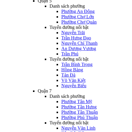
Quận 5
Danh sách phường
Phường An Đông
Phường Chợ Lớn
Phường Chợ Quán
Tuyến đường nổi bật
Nguyễn Trãi
Trần Hưng Đạo
Nguyễn Chí Thanh
An Dương Vương
Trần Phú
Tuyến đường nổi bật
Trần Bình Trọng
Hồng Bàng
Tản Đà
Võ Văn Kiệt
Nguyễn Biểu
Quận 7
Danh sách phường
Phường Tân Mỹ
Phường Tân Hưng
Phường Tân Thuận
Phường Phú Thuận
Tuyến đường nổi bật
Nguyễn Văn Linh