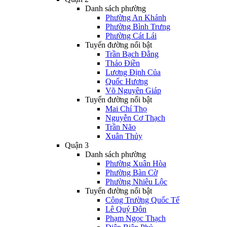
Danh sách phường
Phường An Khánh
Phường Bình Trưng
Phường Cát Lái
Tuyến đường nổi bật
Trần Bạch Đằng
Thảo Điền
Lương Định Của
Quốc Hương
Võ Nguyên Giáp
Tuyến đường nổi bật
Mai Chí Thọ
Nguyễn Cơ Thạch
Trần Não
Xuân Thủy
Quận 3
Danh sách phường
Phường Xuân Hòa
Phường Bàn Cờ
Phường Nhiêu Lộc
Tuyến đường nổi bật
Công Trường Quốc Tế
Lê Quý Đôn
Phạm Ngọc Thạch