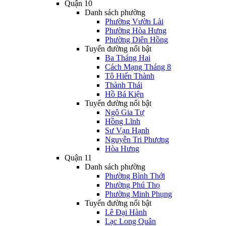
Quận 10
Danh sách phường
Phường Vườn Lài
Phường Hòa Hưng
Phường Diên Hồng
Tuyến đường nổi bật
Ba Tháng Hai
Cách Mạng Tháng 8
Tô Hiến Thành
Thành Thái
Hồ Bá Kiện
Tuyến đường nổi bật
Ngô Gia Tự
Hồng Lĩnh
Sư Vạn Hạnh
Nguyễn Tri Phương
Hòa Hưng
Quận 11
Danh sách phường
Phường Bình Thới
Phường Phú Thọ
Phường Minh Phụng
Tuyến đường nổi bật
Lê Đại Hành
Lạc Long Quân