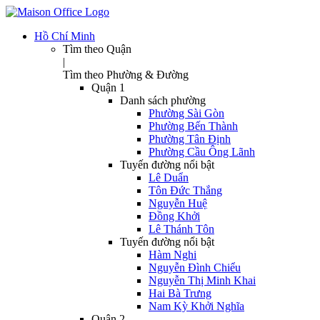
Hồ Chí Minh
Tìm theo Quận
|
Tìm theo Phường & Đường
Quận 1
Danh sách phường
Phường Sài Gòn
Phường Bến Thành
Phường Tân Định
Phường Cầu Ông Lãnh
Tuyến đường nổi bật
Lê Duẩn
Tôn Đức Thắng
Nguyễn Huệ
Đồng Khởi
Lê Thánh Tôn
Tuyến đường nổi bật
Hàm Nghi
Nguyễn Đình Chiểu
Nguyễn Thị Minh Khai
Hai Bà Trưng
Nam Kỳ Khởi Nghĩa
Quận 2