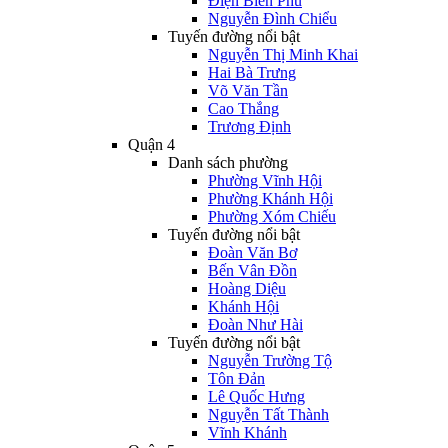
Điện Biên Phủ
Nguyễn Đình Chiểu
Tuyến đường nổi bật
Nguyễn Thị Minh Khai
Hai Bà Trưng
Võ Văn Tần
Cao Thắng
Trương Định
Quận 4
Danh sách phường
Phường Vĩnh Hội
Phường Khánh Hội
Phường Xóm Chiếu
Tuyến đường nổi bật
Đoàn Văn Bơ
Bến Vân Đồn
Hoàng Diệu
Khánh Hội
Đoàn Như Hài
Tuyến đường nổi bật
Nguyễn Trường Tộ
Tôn Đản
Lê Quốc Hưng
Nguyễn Tất Thành
Vĩnh Khánh