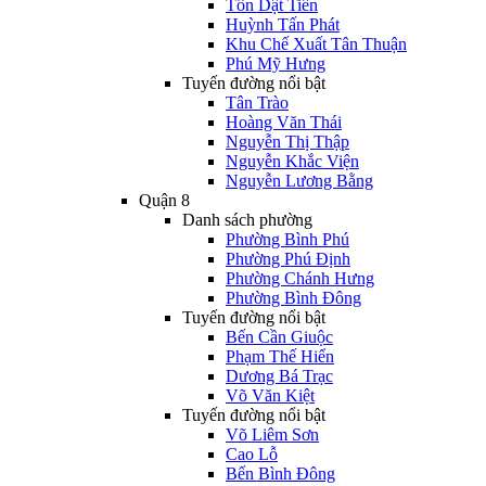
Tôn Dật Tiên
Huỳnh Tấn Phát
Khu Chế Xuất Tân Thuận
Phú Mỹ Hưng
Tuyến đường nổi bật
Tân Trào
Hoàng Văn Thái
Nguyễn Thị Thập
Nguyễn Khắc Viện
Nguyễn Lương Bằng
Quận 8
Danh sách phường
Phường Bình Phú
Phường Phú Định
Phường Chánh Hưng
Phường Bình Đông
Tuyến đường nổi bật
Bến Cần Giuộc
Phạm Thế Hiển
Dương Bá Trạc
Võ Văn Kiệt
Tuyến đường nổi bật
Võ Liêm Sơn
Cao Lỗ
Bến Bình Đông