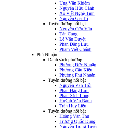
Ung Văn Khiêm
Nguyễn Hữu Cảnh
Xô Viết Nghệ Tĩnh
Nguyễn Gia Trí
Tuyến đường nổi bật
Nguyễn Cửu Vân
Tân Cảng
Lê Văn Duyệt
Phan Đăng Lưu
Phạm Viết Chánh
Phú Nhuận
Danh sách phường
Phường Đức Nhuận
Phường Cầu Kiệu
Phường Phú Nhuận
Tuyến đường nổi bật
Nguyễn Văn Trỗi
Phan Đăng Lưu
Phan Xích Long
Huỳnh Văn Bánh
Trần Huy Liệu
Tuyến đường nổi bật
Hoàng Văn Thụ
Trương Quốc Dung
Nguyễn Trọng Tuyển