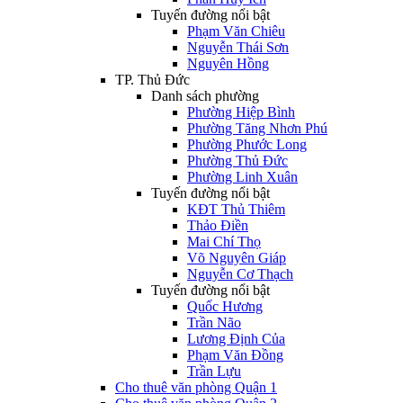
Tuyến đường nổi bật
Phạm Văn Chiêu
Nguyễn Thái Sơn
Nguyên Hồng
TP. Thủ Đức
Danh sách phường
Phường Hiệp Bình
Phường Tăng Nhơn Phú
Phường Phước Long
Phường Thủ Đức
Phường Linh Xuân
Tuyến đường nổi bật
KĐT Thủ Thiêm
Thảo Điền
Mai Chí Thọ
Võ Nguyên Giáp
Nguyễn Cơ Thạch
Tuyến đường nổi bật
Quốc Hương
Trần Não
Lương Định Của
Phạm Văn Đồng
Trần Lựu
Cho thuê văn phòng Quận 1