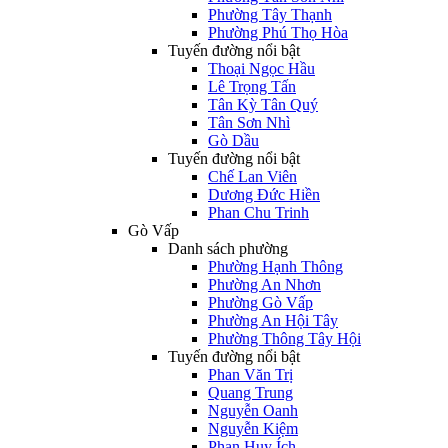
Phường Tây Thạnh
Phường Phú Thọ Hòa
Tuyến đường nổi bật
Thoại Ngọc Hầu
Lê Trọng Tấn
Tân Kỳ Tân Quý
Tân Sơn Nhì
Gò Dầu
Tuyến đường nổi bật
Chế Lan Viên
Dương Đức Hiền
Phan Chu Trinh
Gò Vấp
Danh sách phường
Phường Hạnh Thông
Phường An Nhơn
Phường Gò Vấp
Phường An Hội Tây
Phường Thông Tây Hội
Tuyến đường nổi bật
Phan Văn Trị
Quang Trung
Nguyễn Oanh
Nguyễn Kiệm
Phan Huy Ích