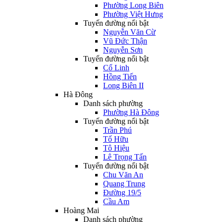
Phường Long Biên
Phường Việt Hưng
Tuyến đường nổi bật
Nguyễn Văn Cừ
Vũ Đức Thận
Nguyễn Sơn
Tuyến đường nổi bật
Cổ Linh
Hồng Tiến
Long Biên II
Hà Đông
Danh sách phường
Phường Hà Đông
Tuyến đường nổi bật
Trần Phú
Tố Hữu
Tô Hiệu
Lê Trọng Tấn
Tuyến đường nổi bật
Chu Văn An
Quang Trung
Đường 19/5
Cầu Am
Hoàng Mai
Danh sách phường