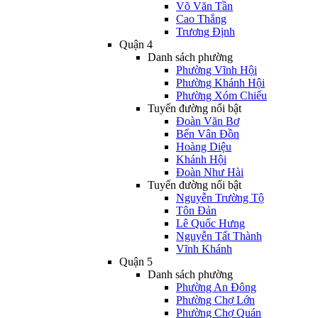
Võ Văn Tần
Cao Thắng
Trương Định
Quận 4
Danh sách phường
Phường Vĩnh Hội
Phường Khánh Hội
Phường Xóm Chiếu
Tuyến đường nổi bật
Đoàn Văn Bơ
Bến Vân Đồn
Hoàng Diệu
Khánh Hội
Đoàn Như Hài
Tuyến đường nổi bật
Nguyễn Trường Tộ
Tôn Đản
Lê Quốc Hưng
Nguyễn Tất Thành
Vĩnh Khánh
Quận 5
Danh sách phường
Phường An Đông
Phường Chợ Lớn
Phường Chợ Quán