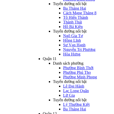
Tuyến đường nổi bật
Ba Tháng Hai
Cách Mạng Tháng 8
Tô Hiến Thành
Thành Thái
Hồ Bá Kiện
Tuyến đường nổi bật
Ngô Gia Tự
Hồng Lĩnh
Sư Vạn Hạnh
Nguyễn Tri Phương
Hòa Hưng
Quận 11
Danh sách phường
Phường Bình Thới
Phường Phú Thọ
Phường Minh Phụng
Tuyến đường nổi bật
Lê Đại Hành
Lạc Long Quân
Lữ Gia
Tuyến đường nổi bật
Lý Thường Kiệt
Ba Tháng Hai
Quận 12