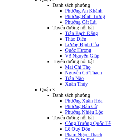
Danh sách phường
Phường An Khánh
Phường Bình Trưng
Phường Cát Lái
Tuyến đường nổi bật
Trần Bạch Đằng
Thảo Điền
Lương Định Của
Quốc Hương
Võ Nguyên Giáp
Tuyến đường nổi bật
Mai Chí Thọ
Nguyễn Cơ Thạch
Trần Não
Xuân Thủy
Quận 3
Danh sách phường
Phường Xuân Hòa
Phường Bàn Cờ
Phường Nhiêu Lộc
Tuyến đường nổi bật
Công Trường Quốc Tế
Lê Quý Đôn
Phạm Ngọc Thạch