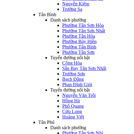
Nguyễn Kiệm
Trường Sa
Tân Bình
Danh sách phường
Phường Tân Sơn Hòa
Phường Tân Sơn Nhất
Phường Tân Hòa
Phường Bảy Hiền
Phường Tân Bình
Phường Tân Sơn
Tuyến đường nổi bật
Cộng Hòa
Sân Bay Tân Sơn Nhất
Trường Sơn
Bạch Đằng
Phan Đình Giót
Tuyến đường nổi bật
Nguyễn Văn Trỗi
Hồng Hà
Phổ Quang
Cửu Long
Hoàng Việt
Tân Phú
Danh sách phường
Phường Tân Sơn Nhì