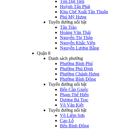
Tôn Dật Tiên
Huỳnh Tấn Phát
Khu Chế Xuất Tân Thuận
Phú Mỹ Hưng
Tuyến đường nổi bật
Tân Trào
Hoàng Văn Thái
Nguyễn Thị Thập
Nguyễn Khắc Viện
Nguyễn Lương Bằng
Quận 8
Danh sách phường
Phường Bình Phú
Phường Phú Định
Phường Chánh Hưng
Phường Bình Đông
Tuyến đường nổi bật
Bến Cần Giuộc
Phạm Thế Hiển
Dương Bá Trạc
Võ Văn Kiệt
Tuyến đường nổi bật
Võ Liêm Sơn
Cao Lỗ
Bến Bình Đông