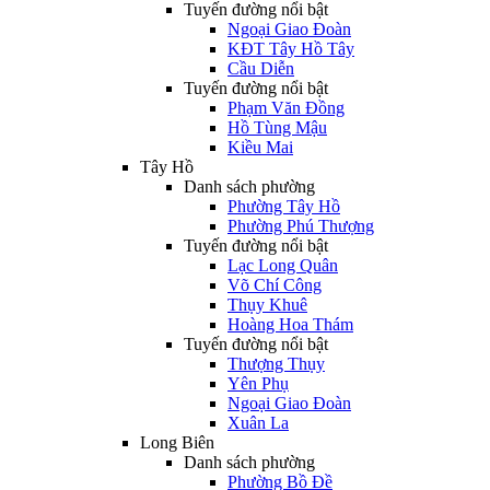
Tuyến đường nổi bật
Ngoại Giao Đoàn
KĐT Tây Hồ Tây
Cầu Diễn
Tuyến đường nổi bật
Phạm Văn Đồng
Hồ Tùng Mậu
Kiều Mai
Tây Hồ
Danh sách phường
Phường Tây Hồ
Phường Phú Thượng
Tuyến đường nổi bật
Lạc Long Quân
Võ Chí Công
Thụy Khuê
Hoàng Hoa Thám
Tuyến đường nổi bật
Thượng Thụy
Yên Phụ
Ngoại Giao Đoàn
Xuân La
Long Biên
Danh sách phường
Phường Bồ Đề