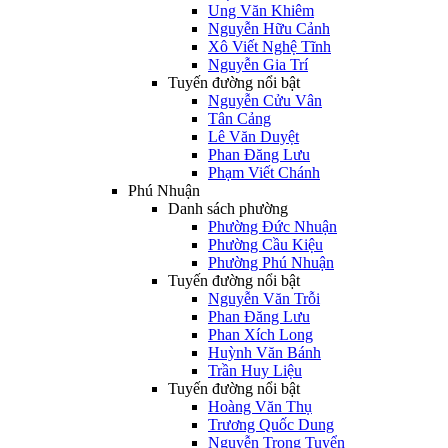
Ung Văn Khiêm
Nguyễn Hữu Cảnh
Xô Viết Nghệ Tĩnh
Nguyễn Gia Trí
Tuyến đường nổi bật
Nguyễn Cửu Vân
Tân Cảng
Lê Văn Duyệt
Phan Đăng Lưu
Phạm Viết Chánh
Phú Nhuận
Danh sách phường
Phường Đức Nhuận
Phường Cầu Kiệu
Phường Phú Nhuận
Tuyến đường nổi bật
Nguyễn Văn Trỗi
Phan Đăng Lưu
Phan Xích Long
Huỳnh Văn Bánh
Trần Huy Liệu
Tuyến đường nổi bật
Hoàng Văn Thụ
Trương Quốc Dung
Nguyễn Trọng Tuyển