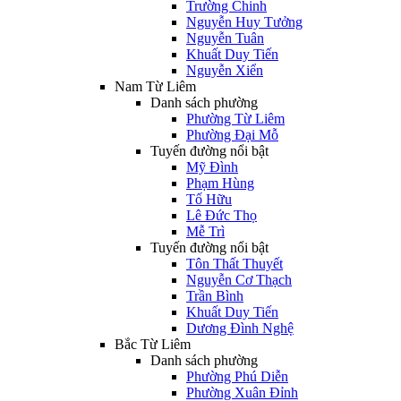
Trường Chinh
Nguyễn Huy Tưởng
Nguyễn Tuân
Khuất Duy Tiến
Nguyễn Xiển
Nam Từ Liêm
Danh sách phường
Phường Từ Liêm
Phường Đại Mỗ
Tuyến đường nổi bật
Mỹ Đình
Phạm Hùng
Tố Hữu
Lê Đức Thọ
Mễ Trì
Tuyến đường nổi bật
Tôn Thất Thuyết
Nguyễn Cơ Thạch
Trần Bình
Khuất Duy Tiến
Dương Đình Nghệ
Bắc Từ Liêm
Danh sách phường
Phường Phú Diễn
Phường Xuân Đỉnh