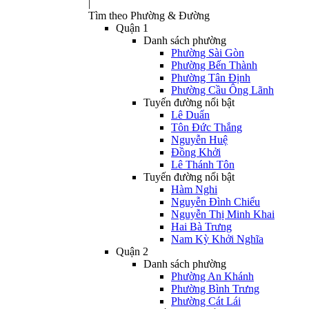
|
Tìm theo Phường & Đường
Quận 1
Danh sách phường
Phường Sài Gòn
Phường Bến Thành
Phường Tân Định
Phường Cầu Ông Lãnh
Tuyến đường nổi bật
Lê Duẩn
Tôn Đức Thắng
Nguyễn Huệ
Đồng Khởi
Lê Thánh Tôn
Tuyến đường nổi bật
Hàm Nghi
Nguyễn Đình Chiểu
Nguyễn Thị Minh Khai
Hai Bà Trưng
Nam Kỳ Khởi Nghĩa
Quận 2
Danh sách phường
Phường An Khánh
Phường Bình Trưng
Phường Cát Lái