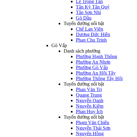
Lê Trọng Tấn
Tân Kỳ Tân Quý
Tân Sơn Nhì
Gò Dầu
Tuyến đường nổi bật
Chế Lan Viên
Dương Đức Hiền
Phan Chu Trinh
Gò Vấp
Danh sách phường
Phường Hạnh Thông
Phường An Nhơn
Phường Gò Vấp
Phường An Hội Tây
Phường Thông Tây Hội
Tuyến đường nổi bật
Phan Văn Trị
Quang Trung
Nguyễn Oanh
Nguyễn Kiệm
Phan Huy Ích
Tuyến đường nổi bật
Phạm Văn Chiêu
Nguyễn Thái Sơn
Nguyên Hồng