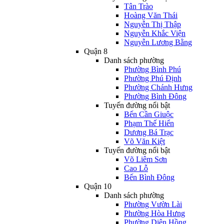
Tân Trào
Hoàng Văn Thái
Nguyễn Thị Thập
Nguyễn Khắc Viện
Nguyễn Lương Bằng
Quận 8
Danh sách phường
Phường Bình Phú
Phường Phú Định
Phường Chánh Hưng
Phường Bình Đông
Tuyến đường nổi bật
Bến Cần Giuộc
Phạm Thế Hiển
Dương Bá Trạc
Võ Văn Kiệt
Tuyến đường nổi bật
Võ Liêm Sơn
Cao Lỗ
Bến Bình Đông
Quận 10
Danh sách phường
Phường Vườn Lài
Phường Hòa Hưng
Phường Diên Hồng