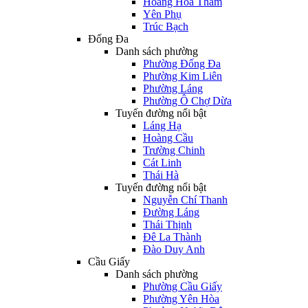
Hoàng Hoa Thám
Yên Phụ
Trúc Bạch
Đống Đa
Danh sách phường
Phường Đống Đa
Phường Kim Liên
Phường Láng
Phường Ô Chợ Dừa
Tuyến đường nổi bật
Láng Hạ
Hoàng Cầu
Trường Chinh
Cát Linh
Thái Hà
Tuyến đường nổi bật
Nguyễn Chí Thanh
Đường Láng
Thái Thịnh
Đê La Thành
Đào Duy Anh
Cầu Giấy
Danh sách phường
Phường Cầu Giấy
Phường Yên Hòa