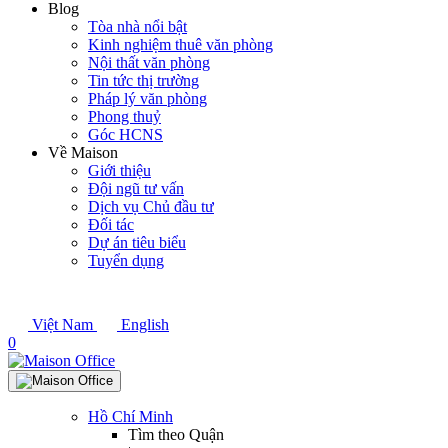
Blog
Tòa nhà nổi bật
Kinh nghiệm thuê văn phòng
Nội thất văn phòng
Tin tức thị trường
Pháp lý văn phòng
Phong thuỷ
Góc HCNS
Về Maison
Giới thiệu
Đội ngũ tư vấn
Dịch vụ Chủ đầu tư
Đối tác
Dự án tiêu biểu
Tuyển dụng
Việt Nam
English
0
Hồ Chí Minh
Tìm theo Quận