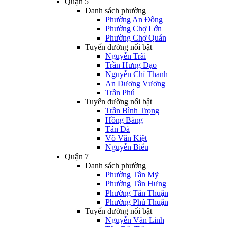
Quận 5
Danh sách phường
Phường An Đông
Phường Chợ Lớn
Phường Chợ Quán
Tuyến đường nổi bật
Nguyễn Trãi
Trần Hưng Đạo
Nguyễn Chí Thanh
An Dương Vương
Trần Phú
Tuyến đường nổi bật
Trần Bình Trọng
Hồng Bàng
Tản Đà
Võ Văn Kiệt
Nguyễn Biểu
Quận 7
Danh sách phường
Phường Tân Mỹ
Phường Tân Hưng
Phường Tân Thuận
Phường Phú Thuận
Tuyến đường nổi bật
Nguyễn Văn Linh