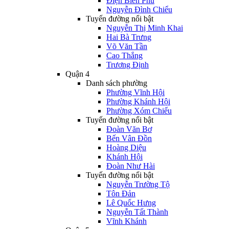
Điện Biên Phủ
Nguyễn Đình Chiểu
Tuyến đường nổi bật
Nguyễn Thị Minh Khai
Hai Bà Trưng
Võ Văn Tần
Cao Thắng
Trương Định
Quận 4
Danh sách phường
Phường Vĩnh Hội
Phường Khánh Hội
Phường Xóm Chiếu
Tuyến đường nổi bật
Đoàn Văn Bơ
Bến Vân Đồn
Hoàng Diệu
Khánh Hội
Đoàn Như Hài
Tuyến đường nổi bật
Nguyễn Trường Tộ
Tôn Đản
Lê Quốc Hưng
Nguyễn Tất Thành
Vĩnh Khánh