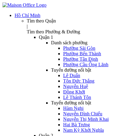
Hồ Chí Minh
Tìm theo Quận
|
Tìm theo Phường & Đường
Quận 1
Danh sách phường
Phường Sài Gòn
Phường Bến Thành
Phường Tân Định
Phường Cầu Ông Lãnh
Tuyến đường nổi bật
Lê Duẩn
Tôn Đức Thắng
Nguyễn Huệ
Đồng Khởi
Lê Thánh Tôn
Tuyến đường nổi bật
Hàm Nghi
Nguyễn Đình Chiểu
Nguyễn Thị Minh Khai
Hai Bà Trưng
Nam Kỳ Khởi Nghĩa
Quận 2