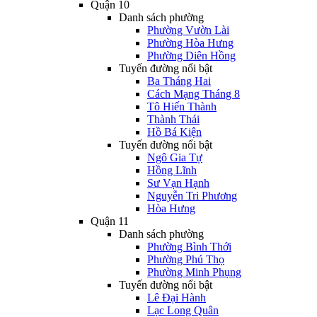
Quận 10
Danh sách phường
Phường Vườn Lài
Phường Hòa Hưng
Phường Diên Hồng
Tuyến đường nổi bật
Ba Tháng Hai
Cách Mạng Tháng 8
Tô Hiến Thành
Thành Thái
Hồ Bá Kiện
Tuyến đường nổi bật
Ngô Gia Tự
Hồng Lĩnh
Sư Vạn Hạnh
Nguyễn Tri Phương
Hòa Hưng
Quận 11
Danh sách phường
Phường Bình Thới
Phường Phú Thọ
Phường Minh Phụng
Tuyến đường nổi bật
Lê Đại Hành
Lạc Long Quân