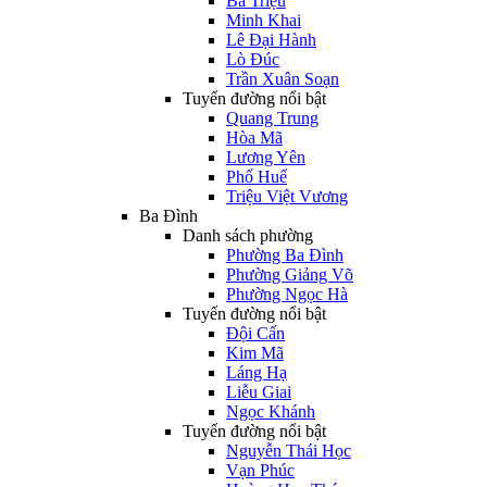
Bà Triệu
Minh Khai
Lê Đại Hành
Lò Đúc
Trần Xuân Soạn
Tuyến đường nổi bật
Quang Trung
Hòa Mã
Lương Yên
Phố Huế
Triệu Việt Vương
Ba Đình
Danh sách phường
Phường Ba Đình
Phường Giảng Võ
Phường Ngọc Hà
Tuyến đường nổi bật
Đội Cấn
Kim Mã
Láng Hạ
Liễu Giai
Ngọc Khánh
Tuyến đường nổi bật
Nguyễn Thái Học
Vạn Phúc