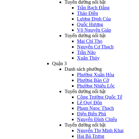
Tuyến đường nổi bật
Trần Bạch Đằng
Thảo Điền
Lương Định Của
Quốc Hương
Võ Nguyên Giáp
Tuyến đường nổi bật
Mai Chí Thọ
Nguyễn Cơ Thạch
Trần Não
Xuân Thủy
Quận 3
Danh sách phường
Phường Xuân Hòa
Phường Bàn Cờ
Phường Nhiêu Lộc
Tuyến đường nổi bật
Công Trường Quốc Tế
Lê Quý Đôn
Phạm Ngọc Thạch
Điện Biên Phủ
Nguyễn Đình Chiểu
Tuyến đường nổi bật
Nguyễn Thị Minh Khai
Hai Bà Trưng