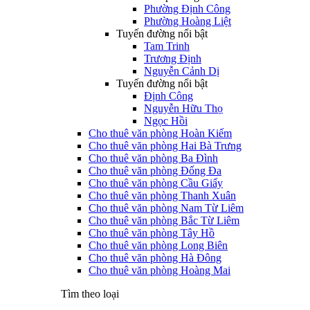
Phường Định Công
Phường Hoàng Liệt
Tuyến đường nổi bật
Tam Trinh
Trương Định
Nguyễn Cảnh Dị
Tuyến đường nổi bật
Định Công
Nguyễn Hữu Thọ
Ngọc Hồi
Cho thuê văn phòng Hoàn Kiếm
Cho thuê văn phòng Hai Bà Trưng
Cho thuê văn phòng Ba Đình
Cho thuê văn phòng Đống Đa
Cho thuê văn phòng Cầu Giấy
Cho thuê văn phòng Thanh Xuân
Cho thuê văn phòng Nam Từ Liêm
Cho thuê văn phòng Bắc Từ Liêm
Cho thuê văn phòng Tây Hồ
Cho thuê văn phòng Long Biên
Cho thuê văn phòng Hà Đông
Cho thuê văn phòng Hoàng Mai
Tìm theo loại